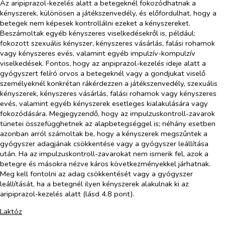
Az aripiprazol-kezelés alatt a betegeknél fokozódhatnak a
kényszerek, különösen a játékszenvedély, és előfordulhat, hogy a
betegek nem képesek kontrollálni ezeket a kényszereket.
Beszámoltak egyéb kényszeres viselkedésekről is, például:
fokozott szexuális kényszer, kényszeres vásárlás, falási rohamok
vagy kényszeres evés, valamint egyéb impulzív-kompulzív
viselkedések. Fontos, hogy az aripiprazol-kezelés ideje alatt a
gyógyszert felíró orvos a betegeknél vagy a gondjukat viselő
személyeknél konkrétan rákérdezzen a játékszenvedély, szexuális
kényszerek, kényszeres vásárlás, falási rohamok vagy kényszeres
evés, valamint egyéb kényszerek esetleges kialakulására vagy
fokozódására. Megjegyzendő, hogy az impulzuskontroll-zavarok
tünetei összefügghetnek az alapbetegséggel is; néhány esetben
azonban arról számoltak be, hogy a kényszerek megszűntek a
gyógyszer adagjának csökkentése vagy a gyógyszer leállítása
után. Ha az impulzuskontroll-zavarokat nem ismerik fel, azok a
betegre és másokra nézve káros következményekkel járhatnak.
Meg kell fontolni az adag csökkentését vagy a gyógyszer
leállítását, ha a betegnél ilyen kényszerek alakulnak ki az
aripiprazol-kezelés alatt (lásd 4.8 pont).
Laktóz