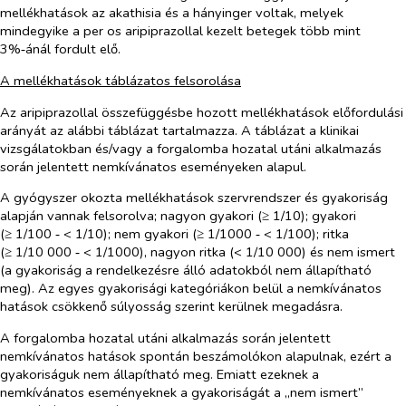
mellékhatások az akathisia és a hányinger voltak, melyek
mindegyike a
per os
aripiprazollal kezelt betegek több mint
3%‑ánál fordult elő.
A mellékhatások táblázatos felsorolása
Az aripiprazollal összefüggésbe hozott mellékhatások előfordulási
arányát az alábbi táblázat tartalmazza. A táblázat a klinikai
vizsgálatokban és/vagy a forgalomba hozatal utáni alkalmazás
során jelentett nemkívánatos eseményeken alapul.
A gyógyszer okozta mellékhatások szervrendszer és gyakoriság
alapján vannak felsorolva; nagyon gyakori (≥ 1/10); gyakori
(≥ 1/100 ‑ < 1/10); nem gyakori (≥ 1/1000 ‑ < 1/100); ritka
(≥ 1/10 000 ‑ < 1/1000), nagyon ritka (< 1/10 000) és nem ismert
(a gyakoriság a rendelkezésre álló adatokból nem állapítható
meg). Az egyes gyakorisági kategóriákon belül a nemkívánatos
hatások csökkenő súlyosság szerint kerülnek megadásra.
A forgalomba hozatal utáni alkalmazás során jelentett
nemkívánatos hatások spontán beszámolókon alapulnak, ezért a
gyakoriságuk nem állapítható meg. Emiatt ezeknek a
nemkívánatos eseményeknek a gyakoriságát a „nem ismert”