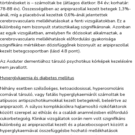
történéseket is – számoltak be (átlagos életkor: 84 év; korhatár:
78‑88 év). Összességében az aripiprazollal kezelt betegek 1,3%-
ánál, míg a placebóval kezeltek 0,6%‑ánál jelentettek
cerebrovascularis mellékhatásokat a fenti vizsgálatokban. Ez a
különbség nem bizonyult statisztikailag szignifikánsnak. Azonban
az egyik vizsgálatban, amelyben fix dózisokat alkalmaztak, a
cerebrovascularis mellékhatások előfordulási gyakorisága
szignifikáns mértékben dózisfüggőnek bizonyult az aripiprazollal
kezelt betegcsoportban (lásd 4.8 pont).
Az Asduter dementiához társuló psychotikus kórképek kezelésére
nem javallott.
Hyperglykaemia és diabetes mellitus
Néhány esetben szélsőséges, ketoacidosissal, hyperosmoláris
comával társuló, vagy fatális hyperglykaemiáról számoltak be
atípusos antipszichotikumokkal kezelt betegeknél, beleértve az
aripiprazolt. A súlyos komplikációkra hajlamosító rizikófaktorok
között szerepel az elhízás és a családi anamnézisben előforduló
cukorbetegség. Klinikai vizsgálatok során nem volt szignifikáns
különbség az aripiprazollal kezelt és a placebocsoport között a
hyperglykaemiával összefüggésbe hozható mellékhatások