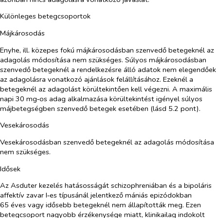
Különleges betegcsoportok
Májkárosodás
Enyhe, ill. közepes fokú májkárosodásban szenvedő betegeknél az
adagolás módosítása nem szükséges. Súlyos májkárosodásban
szenvedő betegeknél a rendelkezésre álló adatok nem elegendőek
az adagolásra vonatkozó ajánlások felállításához. Ezeknél a
betegeknél az adagolást körültekintően kell végezni. A maximális
napi 30 mg‑os adag alkalmazása körültekintést igényel súlyos
májbetegségben szenvedő betegek esetében (lásd 5.2 pont).
Vesekárosodás
Vesekárosodásban szenvedő betegeknél az adagolás módosítása
nem szükséges.
Idősek
Az Asduter kezelés hatásosságát schizophreniában és a bipoláris
affektív zavar I‑es típusánál jelentkező mániás epizódokban
65 éves vagy idősebb betegeknél nem állapították meg. Ezen
betegcsoport nagyobb érzékenysége miatt, klinikailag indokolt