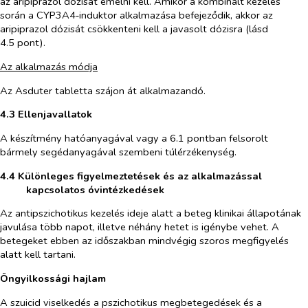
az aripiprazol dózisát emelni kell. Amikor a kombinált kezelés
során a CYP3A4‑induktor alkalmazása befejeződik, akkor az
aripiprazol dózisát csökkenteni kell a javasolt dózisra (lásd
4.5 pont).
Az alkalmazás módja
Az Asduter tabletta szájon át alkalmazandó.
4.3 Ellenjavallatok
A készítmény hatóanyagával vagy a 6.1 pontban felsorolt
bármely segédanyagával szembeni túlérzékenység.
4.4 Különleges figyelmeztetések és az alkalmazással
kapcsolatos óvintézkedések
Az antipszichotikus kezelés ideje alatt a beteg klinikai állapotának
javulása több napot, illetve néhány hetet is igénybe vehet. A
betegeket ebben az időszakban mindvégig szoros megfigyelés
alatt kell tartani.
Öngyilkossági hajlam
A szuicid viselkedés a pszichotikus megbetegedések és a