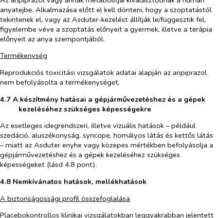
anyatejbe. Alkalmazása előtt el kell dönteni, hogy a szoptatástól
tekintenek el, vagy az Asduter-kezelést állítják le/függesztik fel,
figyelembe véve a szoptatás előnyeit a gyermek, illetve a terápia
előnyeit az anya szempontjából.
Termékenység
Reprodukciós toxicitási vizsgálatok adatai alapján az aripiprazol
nem befolyásolta a termékenységet.
4.7 A készítmény hatásai a gépjárművezetéshez és a gépek
kezeléséhez szükséges képességekre
Az esetleges idegrendszeri, illetve vizuális hatások – például
szedáció, aluszékonyság, syncope, homályos látás és kettős látás
– miatt az Asduter enyhe vagy közepes mértékben befolyásolja a
gépjárművezetéshez és a gépek kezeléséhez szükséges
képességeket (lásd 4.8 pont).
4.8 Nemkívánatos hatások, mellékhatások
A biztonságossági profil összefoglalása
Placebokontrollos klinikai vizsgálatokban leggyakrabban jelentett