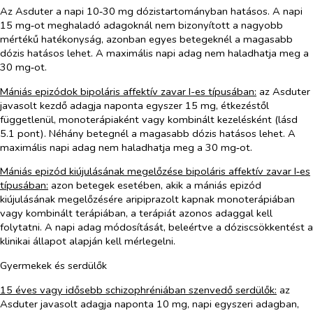
Az Asduter a napi 10‑30 mg dózistartományban hatásos. A napi
15 mg‑ot meghaladó adagoknál nem bizonyított a nagyobb
mértékű hatékonyság, azonban egyes betegeknél a magasabb
dózis hatásos lehet. A maximális napi adag nem haladhatja meg a
30 mg‑ot.
Mániás epizódok bipoláris affektív zavar I-es típusában:
az Asduter
javasolt kezdő adagja naponta egyszer 15 mg, étkezéstől
függetlenül, monoterápiaként vagy kombinált kezelésként (lásd
5.1 pont). Néhány betegnél a magasabb dózis hatásos lehet. A
maximális napi adag nem haladhatja meg a 30 mg‑ot.
Mániás epizód kiújulásának megelőzése bipoláris affektív zavar I‑es
típusában:
azon betegek esetében, akik a mániás epizód
kiújulásának megelőzésére aripiprazolt kapnak monoterápiában
vagy kombinált terápiában, a terápiát azonos adaggal kell
folytatni. A napi adag módosítását, beleértve a dóziscsökkentést a
klinikai állapot alapján kell mérlegelni.
Gyermekek és serdülők
15 éves vagy idősebb schizophréniában szenvedő serdülők:
az
Asduter javasolt adagja naponta 10 mg, napi egyszeri adagban,