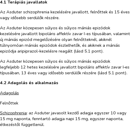
4.1 Terápiás javallatok
Az Asduter schizophrenia kezelésére javallott, felnőttek és 15 éves
vagy idősebb serdülők részére.
Az Asduter közepesen súlyos és súlyos mániás epizódok
kezelésére javallott bipoláris affektív zavar I-es típusában, valamint
új mániás epizód megelőzésére olyan felnőtteknél, akiknél
túlnyomóan mániás epizódok észlelhetők, és akiknek a mániás
epizódja aripiprazol-kezelésre reagált (lásd 5.1 pont).
Az Asduter közepesen súlyos és súlyos mániás epizódok
legfeljebb 12 hetes kezelésére javallott bipoláris affektív zavar I‑es
típusában, 13 éves vagy idősebb serdülők részére (lásd 5.1 pont).
4.2 Adagolás és alkalmazás
Adagolás
Felnőttek
Schizophrenia
:
az Asduter javasolt kezdő adagja egyszer 10 vagy
15 mg naponta, fenntartó adagja napi 15 mg, egyszer naponta,
étkezéstől függetlenül.