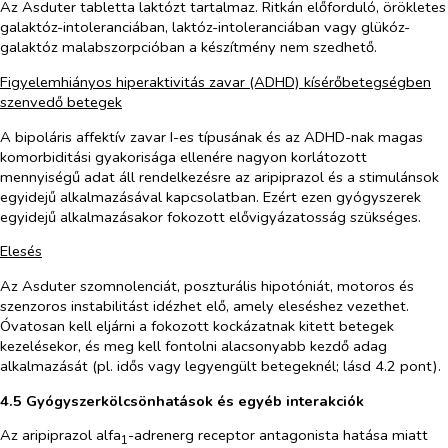
Az Asduter tabletta laktózt tartalmaz. Ritkán előforduló, örökletes
galaktóz-intoleranciában, laktóz-intoleranciában vagy glükóz-
galaktóz malabszorpcióban a készítmény nem szedhető.
Figyelemhiányos hiperaktivitás zavar (ADHD) kísérőbetegségben
szenvedő betegek
A bipoláris affektív zavar I-es típusának és az ADHD-nak magas
komorbiditási gyakorisága ellenére nagyon korlátozott
mennyiségű adat áll rendelkezésre az aripiprazol és a stimulánsok
egyidejű alkalmazásával kapcsolatban. Ezért ezen gyógyszerek
egyidejű alkalmazásakor fokozott elővigyázatosság szükséges.
Elesés
Az Asduter szomnolenciát, poszturális hipotóniát, motoros és
szenzoros instabilitást idézhet elő, amely eleséshez vezethet.
Óvatosan kell eljárni a fokozott kockázatnak kitett betegek
kezelésekor, és meg kell fontolni alacsonyabb kezdő adag
alkalmazását (pl. idős vagy legyengült betegeknél; lásd 4.2 pont).
4.5 Gyógyszerkölcsönhatások és egyéb interakciók
Az aripiprazol alfa
-adrenerg receptor antagonista hatása miatt
1