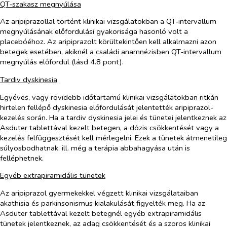
QT‑szakasz megnyúlása
Az aripiprazollal történt klinikai vizsgálatokban a QT‑intervallum
megnyúlásának előfordulási gyakorisága hasonló volt a
placebóéhoz. Az aripiprazolt körültekintően kell alkalmazni azon
betegek esetében, akiknél a családi anamnézisben QT‑intervallum
megnyúlás előfordul (lásd 4.8 pont).
Tardiv dyskinesia
Egyéves, vagy rövidebb időtartamú klinikai vizsgálatokban ritkán
hirtelen fellépő dyskinesia előfordulását jelentették aripiprazol-
kezelés során. Ha a tardiv dyskinesia jelei és tünetei jelentkeznek az
Asduter tablettával kezelt betegen, a dózis csökkentését vagy a
kezelés felfüggesztését kell mérlegelni. Ezek a tünetek átmenetileg
súlyosbodhatnak, ill. még a terápia abbahagyása után is
felléphetnek.
Egyéb extrapiramidális tünetek
Az aripiprazol gyermekekkel végzett klinikai vizsgálataiban
akathisia és parkinsonismus kialakulását figyelték meg. Ha az
Asduter tablettával kezelt betegnél egyéb extrapiramidális
tünetek jelentkeznek, az adag csökkentését és a szoros klinikai