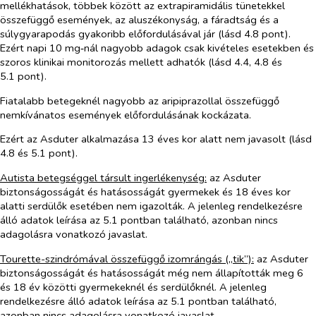
mellékhatások, többek között az extrapiramidális tünetekkel
összefüggő események, az aluszékonyság, a fáradtság és a
súlygyarapodás gyakoribb előfordulásával jár (lásd 4.8 pont).
Ezért napi 10 mg‑nál nagyobb adagok csak kivételes esetekben és
szoros klinikai monitorozás mellett adhatók (lásd 4.4, 4.8 és
5.1 pont).
Fiatalabb betegeknél nagyobb az aripiprazollal összefüggő
nemkívánatos események előfordulásának kockázata.
Ezért az Asduter alkalmazása 13 éves kor alatt nem javasolt (lásd
4.8 és 5.1 pont).
Autista betegséggel társult ingerlékenység:
az Asduter
biztonságosságát és hatásosságát gyermekek és 18 éves kor
alatti serdülők esetében nem igazolták. A jelenleg rendelkezésre
álló adatok leírása az 5.1 pontban található, azonban nincs
adagolásra vonatkozó javaslat.
Tourette-szindrómával összefüggő izomrángás („tik”):
az Asduter
biztonságosságát és hatásosságát még nem állapították meg 6
és 18 év közötti gyermekeknél és serdülőknél. A jelenleg
rendelkezésre álló adatok leírása az 5.1 pontban található,
azonban nincs adagolásra vonatkozó javaslat.