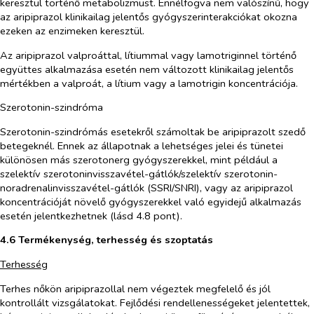
keresztül történő metabolizmust. Ennélfogva nem valószínű, hogy
az aripiprazol klinikailag jelentős gyógyszerinterakciókat okozna
ezeken az enzimeken keresztül.
Az aripiprazol valproáttal, lítiummal vagy lamotriginnel történő
együttes alkalmazása esetén nem változott klinikailag jelentős
mértékben a valproát, a lítium vagy a lamotrigin koncentrációja.
Szerotonin-szindróma
Szerotonin-szindrómás esetekről számoltak be aripiprazolt szedő
betegeknél. Ennek az állapotnak a lehetséges jelei és tünetei
különösen más szerotonerg gyógyszerekkel, mint például a
szelektív szerotoninvisszavétel-gátlók/szelektív szerotonin-
noradrenalinvisszavétel-gátlók (SSRI/SNRI), vagy az aripiprazol
koncentrációját növelő gyógyszerekkel való egyidejű alkalmazás
esetén jelentkezhetnek (lásd 4.8 pont).
4.6 Termékenység, terhesség és szoptatás
Terhesség
Terhes nőkön aripiprazollal nem végeztek megfelelő és jól
kontrollált vizsgálatokat. Fejlődési rendellenességeket jelentettek,