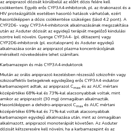
az aripiprazol dózisát körülbelül az előírt dózis felére kell
csökkenteni. Egyéb erős CYP3A4‑inhibitorok, pl. az itrakonazol és a
HIV proteázgátlók esetében hasonló hatások várhatóak, ezért
hasonlóképpen a dózis csökkentése szükséges (lásd 4.2 pont). A
CYP2D6- vagy CYP3A4‑inhibitorok alkalmazásának megszakítása
után az Asduter dózisát az egyidejű terápiát megelőző kiindulási
szintre kell növelni. Gyenge CYP3A4- (pl. diltiazem) vagy
CYP2D6‑inhibitorok (pl. escitalopram) és Asduter egyidejű
alkalmazása során az aripiprazol plazma koncentrációjának
mérsékelt növekedésére lehet számítani.
Karbamazepin és más CYP3A4‑induktorok
Miután az orális aripiprazol-kezelésben részesülő szkizofrén vagy
szkizoaffektív betegeknek egyidejűleg erős CYP3A4-induktor
karbamazepint adtak, az aripiprazol C
és az AUC mértani
max
középértékei 68%‑kal és 73%‑kal alacsonyabbak voltak, mint
amikor az aripiprazolt (30 mg) önmagában alkalmazták.
Hasonlóképpen a dehidro‑aripiprazol C
és AUC mértani
max
középértékei 69%‑kal és 71%‑kal voltak alacsonyabbak
karbamazepin egyidejű alkalmazása után, mint az önmagában
alkalmazott, aripiprazol monoterápiát követően. Az Asduter
dózisát kétszeresére kell növelni, ha a karbamazepint és az