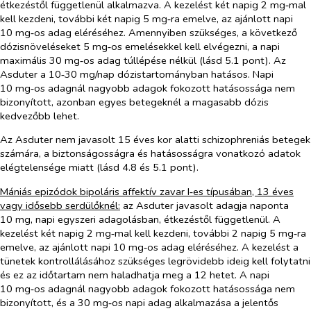
étkezéstől függetlenül alkalmazva. A kezelést két napig 2 mg‑mal
kell kezdeni, további két napig 5 mg‑ra emelve, az ajánlott napi
10 mg‑os adag eléréséhez. Amennyiben szükséges, a következő
dózisnöveléseket 5 mg‑os emelésekkel kell elvégezni, a napi
maximális 30 mg‑os adag túllépése nélkül (lásd 5.1 pont). Az
Asduter a 10‑30 mg/nap dózistartományban hatásos. Napi
10 mg‑os adagnál nagyobb adagok fokozott hatásossága nem
bizonyított, azonban egyes betegeknél a magasabb dózis
kedvezőbb lehet.
Az Asduter nem javasolt 15 éves kor alatti schizophreniás betegek
számára, a biztonságosságra és hatásosságra vonatkozó adatok
elégtelensége miatt (lásd 4.8 és 5.1 pont).
Mániás epizódok bipoláris affektív zavar I‑es típusában, 13 éves
vagy idősebb serdülőknél:
az Asduter javasolt adagja naponta
10 mg, napi egyszeri adagolásban, étkezéstől függetlenül. A
kezelést két napig 2 mg‑mal kell kezdeni, további 2 napig 5 mg‑ra
emelve, az ajánlott napi 10 mg‑os adag eléréséhez. A kezelést a
tünetek kontrollálásához szükséges legrövidebb ideig kell folytatni
és ez az időtartam nem haladhatja meg a 12 hetet. A napi
10 mg‑os adagnál nagyobb adagok fokozott hatásossága nem
bizonyított, és a 30 mg‑os napi adag alkalmazása a jelentős