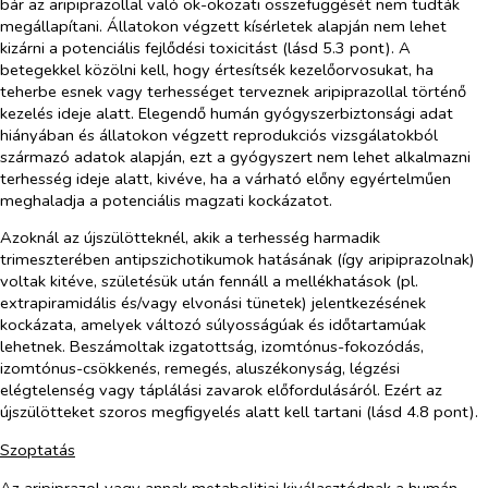
bár az aripiprazollal való ok-okozati összefüggését nem tudták
megállapítani. Állatokon végzett kísérletek alapján nem lehet
kizárni a potenciális fejlődési toxicitást (lásd 5.3 pont). A
betegekkel közölni kell, hogy értesítsék kezelőorvosukat, ha
teherbe esnek vagy terhességet terveznek aripiprazollal történő
kezelés ideje alatt. Elegendő humán gyógyszerbiztonsági adat
hiányában és állatokon végzett reprodukciós vizsgálatokból
származó adatok alapján, ezt a gyógyszert nem lehet alkalmazni
terhesség ideje alatt, kivéve, ha a várható előny egyértelműen
meghaladja a potenciális magzati kockázatot.
Azoknál az újszülötteknél, akik a terhesség harmadik
trimeszterében antipszichotikumok hatásának (így aripiprazolnak)
voltak kitéve, születésük után fennáll a mellékhatások (pl.
extrapiramidális és/vagy elvonási tünetek) jelentkezésének
kockázata, amelyek változó súlyosságúak és időtartamúak
lehetnek. Beszámoltak izgatottság, izomtónus-fokozódás,
izomtónus-csökkenés, remegés, aluszékonyság, légzési
elégtelenség vagy táplálási zavarok előfordulásáról. Ezért az
újszülötteket szoros megfigyelés alatt kell tartani (lásd 4.8 pont).
Szoptatás
Az aripiprazol vagy annak metabolitjai kiválasztódnak a humán