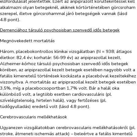
előfordulását jelentették. Ezért az aripiprazolt körültekintéssel kell
alkalmazni olyan betegeknél, akiknek kórtörténetében görcsroham
szerepel, illetve görcsrohammal járó betegségeik vannak (lásd
4.8 pont).
Demenciához társuló psychosisban szenvedő idős betegek
Megnövekedett mortalitás
Három, placebokontrollos klinikai vizsgálatban (N = 938; átlagos
életkor: 82,4 év; korhatár: 56‑99 év) az aripiprazollal kezelt,
Alzheimer‑kórhoz társuló psychosisban szenvedő idős betegek
körében, az aripiprazollal kezelt betegek esetében nagyobb volt a
fatális kimenetelű történések kockázata a placebóval kezeltekéhez
viszonyítva. A mortalitás az aripiprazollal kezelt betegek esetében
3,5%, míg a placebocsoportban 1,7% volt. Bár a halál oka
különböző volt, a legtöbb esetben cardiovasculáris (pl.
szívelégtelenség, hirtelen halál), vagy fertőzéses (pl.
tüdőgyulladás) eredetű volt (lásd 4.8 pont).
Cerebrovascularis mellékhatások
Ugyanezen vizsgálatokban cerebrovascularis mellékhatásokról (pl.
stroke, átmeneti ischemiás attack) – beleértve a fatális kimentelű