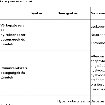
kategóriába sorolták.
Gyakori
Nem gyakori
Nem ism
Vérképzőszervi
Leukopen
és
Neutrope
nyirokrendszeri
betegségek és
Thrombo
tünetek
Allergiás
anaphylax
angioödé
Immunrendszeri
nyelvduz
betegségek és
nyelvöd
tünetek
arcödémá
pruritust
csalánkiü
Hyperprolactinaemia
Diabetes