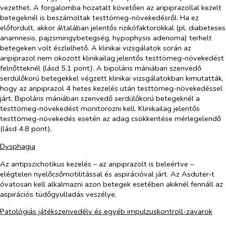
vezethet. A forgalomba hozatalt követően az aripiprazollal kezelt
betegeknél is beszámoltak testtömeg-növekedésről. Ha ez
előfordult, akkor általában jelentős rizikófaktorokkal (pl. diabeteses
anamnesis, pajzsmirigybetegség, hypophysis adenoma) terhelt
betegeken volt észlelhető. A klinikai vizsgálatok során az
aripiprazol nem okozott klinikailag jelentős testtömeg-növekedést
felnőtteknél (lásd 5.1 pont). A bipoláris mániában szenvedő
serdülőkorú betegekkel végzett klinikai vizsgálatokban kimutatták,
hogy az aripiprazol 4 hetes kezelés után testtömeg-növekedéssel
járt. Bipoláris mániában szenvedő serdülőkorú betegeknél a
testtömeg-növekedést monitorozni kell. Klinikailag jelentős
testtömeg-növekedés esetén az adag csökkentése mérlegelendő
(lásd 4.8 pont).
Dysphagia
Az antipszichotikus kezelés – az aripiprazolt is beleértve –
elégtelen nyelőcsőmotilitással és aspirációval járt. Az Asduter‑t
óvatosan kell alkalmazni azon betegek esetében akiknél fennáll az
aspirációs tüdőgyulladás veszélye.
Patológiás játékszenvedély és egyéb impulzuskontroll-zavarok