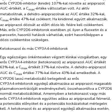
erős CYP2D6‑inhibitor (kinidin) 107%‑kal növelte az aripiprazol
AUC-értékét, a C
-értéke változatlan volt. Az aktív
max
metabolitnak, a dehidro-aripiprazolnak az AUC értéke 32%‑kal,
C
értéke 47%‑kal csökkent. Ha kinidinnel együtt alkalmazzák,
max
az aripiprazol dózisát az előírt dózis kb. felére kell csökkenteni.
Más, erős CYP2D6‑inhibitorok esetében, pl. ilyen a fluoxetin és a
paroxetin, hasonló hatások várhatóak, ezért hasonlóképpen a
dózis csökkentése szükséges.
Ketokonazol és más CYP3A4‑inhibitorok
Egy egészséges önkénteseken végzett klinikai vizsgálatban, egy
erős CYP3A4‑inhibitor (ketokonazol) az aripiprazol AUC értékét
63%‑kal, a C
értékét 37%‑kal növelte. A dehidro‑aripiprazol
max
AUC és C
értékei 77%‑kal illetve 43%‑kal emelkedtek. A
max
CYP2D6 lassú metabolizáló betegeknél az erős
CYP3A4‑inhibitorok egyidejű alkalmazása az aripiprazol magasabb
plazmakoncentrációját eredményezheti, összehasonlítva a CYP2D6
normál metabolizálókkal. Amennyiben a ketokonazol vagy más
erős CYP3A4‑inhibitorok együttes adása az aripiprazollal felmerül,
a potenciális előnyöket és a potenciális kockázatokat mérlegelni
kell. A ketokonazol és az aripiprazol egyidejű alkalmazása esetén,