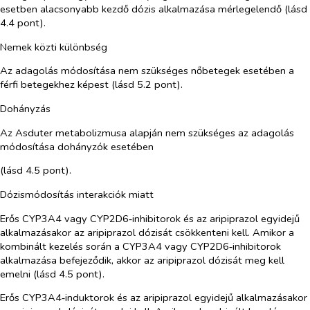
esetben alacsonyabb kezdő dózis alkalmazása mérlegelendő (lásd
4.4 pont).
Nemek közti különbség
Az adagolás módosítása nem szükséges nőbetegek esetében a
férfi betegekhez képest (lásd 5.2 pont).
Dohányzás
Az Asduter metabolizmusa alapján nem szükséges az adagolás
módosítása dohányzók esetében
(lásd 4.5 pont).
Dózismódosítás interakciók miatt
Erős CYP3A4 vagy CYP2D6‑inhibitorok és az aripiprazol egyidejű
alkalmazásakor az aripiprazol dózisát csökkenteni kell. Amikor a
kombinált kezelés során a CYP3A4 vagy CYP2D6‑inhibitorok
alkalmazása befejeződik, akkor az aripiprazol dózisát meg kell
emelni (lásd 4.5 pont).
Erős CYP3A4‑induktorok és az aripiprazol egyidejű alkalmazásakor