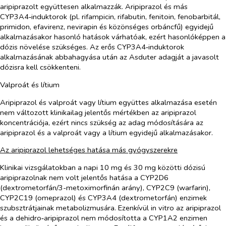
aripiprazolt együttesen alkalmazzák. Aripiprazol és más
CYP3A4‑induktorok (pl. rifampicin, rifabutin, fenitoin, fenobarbitál,
primidon, efavirenz, nevirapin és közönséges orbáncfű) egyidejű
alkalmazásakor hasonló hatások várhatóak, ezért hasonlóképpen a
dózis növelése szükséges. Az erős CYP3A4‑induktorok
alkalmazásának abbahagyása után az Asduter adagját a javasolt
dózisra kell csökkenteni.
Valproát és lítium
Aripiprazol és valproát vagy lítium együttes alkalmazása esetén
nem változott klinikailag jelentős mértékben az aripiprazol
koncentrációja, ezért nincs szükség az adag módosítására az
aripiprazol és a valproát vagy a lítium egyidejű alkalmazásakor.
Az aripiprazol lehetséges hatása más gyógyszerekre
Klinikai vizsgálatokban a napi 10 mg és 30 mg közötti dózisú
aripiprazolnak nem volt jelentős hatása a CYP2D6
(dextrometorfán/3-metoximorfinán arány), CYP2C9 (warfarin),
CYP2C19 (omeprazol) és CYP3A4 (dextrometorfán) enzimek
szubsztrátjainak metabolizmusára. Ezenkívül
in vitro
az aripiprazol
és a dehidro‑aripiprazol nem módosította a CYP1A2 enzimen