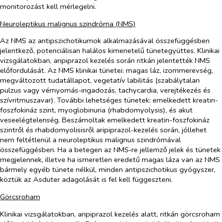
monitorozást kell mérlegelni.
Neuroleptikus malignus szindróma (NMS)
Az NMS az antipszichotikumok alkalmazásával összefüggésben
jelentkező, potenciálisan halálos kimenetelű tünetegyüttes. Klinikai
vizsgálatokban, aripiprazol kezelés során ritkán jelentették NMS
előfordulását. Az NMS klinikai tünetei: magas láz, izommerevség,
megváltozott tudatállapot, vegetatív labilitás (szabálytalan
pulzus vagy vérnyomás-ingadozás, tachycardia, verejtékezés és
szívritmuszavar). További lehetséges tünetek: emelkedett kreatin-
foszfokináz szint, myoglobinuria (rhabdomyolysis), és akut
veseelégtelenség. Beszámoltak emelkedett kreatin-foszfokináz
szintről és rhabdomyolisisről aripiprazol-kezelés során, jóllehet
nem feltétlenül a neuroleptikus malignus szindrómával
összefüggésben. Ha a betegen az NMS‑re jellemző jelek és tünetek
megjelennek, illetve ha ismeretlen eredetű magas láza van az NMS
bármely egyéb tünete nélkül, minden antipszichotikus gyógyszer,
köztük az Asduter adagolását is fel kell függeszteni.
Görcsroham
Klinikai vizsgálatokban, aripiprazol kezelés alatt, ritkán görcsroham