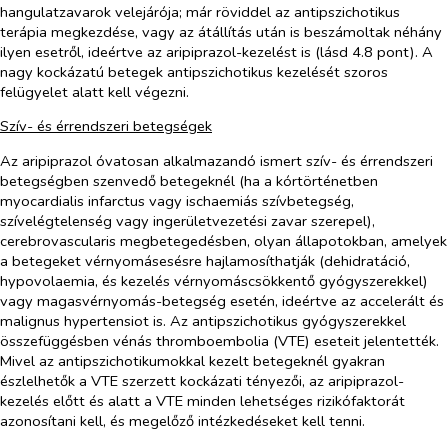
hangulatzavarok velejárója; már röviddel az antipszichotikus
terápia megkezdése, vagy az átállítás után is beszámoltak néhány
ilyen esetről, ideértve az aripiprazol-kezelést is (lásd 4.8 pont). A
nagy kockázatú betegek antipszichotikus kezelését szoros
felügyelet alatt kell végezni.
Szív- és érrendszeri betegségek
Az aripiprazol óvatosan alkalmazandó ismert szív- és érrendszeri
betegségben szenvedő betegeknél (ha a kórtörténetben
myocardialis infarctus vagy ischaemiás szívbetegség,
szívelégtelenség vagy ingerületvezetési zavar szerepel),
cerebrovascularis megbetegedésben, olyan állapotokban, amelyek
a betegeket vérnyomásesésre hajlamosíthatják (dehidratáció,
hypovolaemia, és kezelés vérnyomáscsökkentő gyógyszerekkel)
vagy magasvérnyomás-betegség esetén, ideértve az accelerált és
malignus hypertensiot is. Az antipszichotikus gyógyszerekkel
összefüggésben vénás thromboembolia (VTE) eseteit jelentették.
Mivel az antipszichotikumokkal kezelt betegeknél gyakran
észlelhetők a VTE szerzett kockázati tényezői, az aripiprazol-
kezelés előtt és alatt a VTE minden lehetséges rizikófaktorát
azonosítani kell, és megelőző intézkedéseket kell tenni.