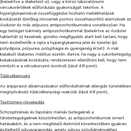
(beleértve a diabetest is), vagy a kóros laboratóriumi
vércukorértékek előfordulási gyakoriságát tekintve. A
hyperglykaemiával összefüggésbe hozható mellékhatások
kockázatát illetőleg nincsenek pontos összehasonlító elemzések az
Asduter és más atípusos antipszichotikumokra vonatkozóan. Ha
egy beteget bármely antipszichotikummal (beleértve az Asduter
tablettát is) kezelnek, gondos megfigyelés alatt kell tartani, hogy
nem észlelhetők-e rajta a hyperglykaemia jelei és tünetei (pl.
polydipsia, polyurea, polyphagia és gyengeség érzet). A már
kialakult diabetes mellitus esetén, illetve, ha nagy a cukorbetegség
kialakulásának kockázata, rendszeresen ellenőrizni kell, hogy nem
romlott-e a vércukorszint-kontroll (lásd 4.8 pont).
Túlérzékenység
Az aripiprazol alkalmazásakor előfordulhatnak allergiás tünetekben
megnyilvánuló túlérzékenységi reakciók (lásd 4.8 pont).
Testtömeg-növekedés
Schizophréniás és bipoláris mániás betegeknél a
társbetegségeknek köszönhetően, az antipszichotikumok ismert
hatásaként, és a nem megfelelő életmód következtében gyakran
észlelhető súlygyarapodás, amely súlyos szövődményekhez