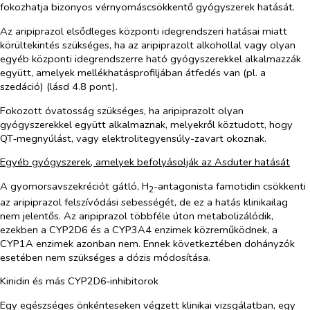
fokozhatja bizonyos vérnyomáscsökkentő gyógyszerek hatását.
Az aripiprazol elsődleges központi idegrendszeri hatásai miatt
körültekintés szükséges, ha az aripiprazolt alkohollal vagy olyan
egyéb központi idegrendszerre ható gyógyszerekkel alkalmazzák
együtt, amelyek mellékhatásprofiljában átfedés van (pl. a
szedáció) (lásd 4.8 pont).
Fokozott óvatosság szükséges, ha aripiprazolt olyan
gyógyszerekkel együtt alkalmaznak, melyekről köztudott, hogy
QT‑megnyúlást, vagy elektrolitegyensúly-zavart okoznak.
Egyéb gyógyszerek, amelyek befolyásolják az Asduter hatását
A gyomorsavszekréciót gátló, H
-antagonista famotidin csökkenti
2
az aripiprazol felszívódási sebességét, de ez a hatás klinikailag
nem jelentős. Az aripiprazol többféle úton metabolizálódik,
ezekben a CYP2D6 és a CYP3A4 enzimek közreműködnek, a
CYP1A enzimek azonban nem. Ennek következtében dohányzók
esetében nem szükséges a dózis módosítása.
Kinidin és más CYP2D6‑inhibitorok
Egy egészséges önkénteseken végzett klinikai vizsgálatban, egy