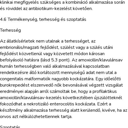
klinikai megfigyelés szükséges a kombináció alkalmazása során
és röviddel az antibiotikum-kezelést követően.
4.6 Termékenység, terhesség és szoptatás
Terhesség
Az állatkísérletek nem utalnak a terhességet, az
embrionális/magzati fejlődést, szülést vagy a szülés utáni
fejlődést közvetlenül vagy közvetett módon károsan
befolyásoló hatásra (lásd 5.3 pont). Az amoxicillin/klavulánsav
humán terhességben való alkalmazásával kapcsolatban
rendelkezésre álló korlátozott mennyiségű adat nem utal a
congenitalis malformatiók nagyobb kockázatára. Egy időelőtti
burokrepedést elszenvedő nők bevonásával végzett vizsgálat
eredményei alapján arról számoltak be, hogy a profilaktikus
amoxicillin/klavulánsav-kezelés következtében újszülötteknél
fokozódhat a nekrotizáló enterocolitis kockázata. Ezért a
készítmény alkalmazása terhesség alatt kerülendő, kivéve, ha az
orvos azt nélkülözhetetlennek tartja.
Szoptatás