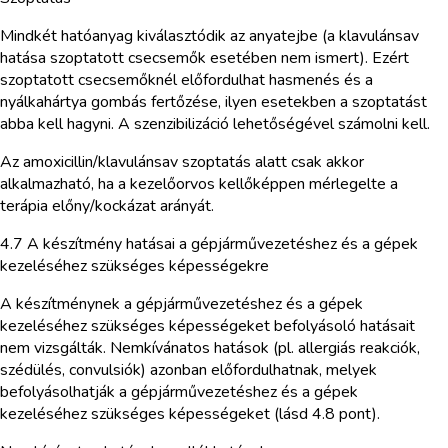
Mindkét hatóanyag kiválasztódik az anyatejbe (a klavulánsav
hatása szoptatott csecsemők esetében nem ismert). Ezért
szoptatott csecsemőknél előfordulhat hasmenés és a
nyálkahártya gombás fertőzése, ilyen esetekben a szoptatást
abba kell hagyni. A szenzibilizáció lehetőségével számolni kell.
Az amoxicillin/klavulánsav szoptatás alatt csak akkor
alkalmazható, ha a kezelőorvos kellőképpen mérlegelte a
terápia előny/kockázat arányát.
4.7 A készítmény hatásai a gépjárművezetéshez és a gépek
kezeléséhez szükséges képességekre
A készítménynek a gépjárművezetéshez és a gépek
kezeléséhez szükséges képességeket befolyásoló hatásait
nem vizsgálták. Nemkívánatos hatások (pl. allergiás reakciók,
szédülés, convulsiók) azonban előfordulhatnak, melyek
befolyásolhatják a gépjárművezetéshez és a gépek
kezeléséhez szükséges képességeket (lásd 4.8 pont).