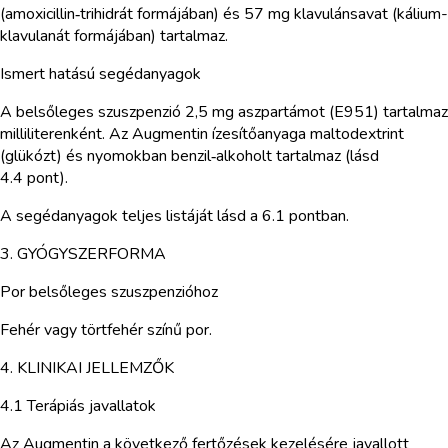
(amoxicillin‑trihidrát formájában) és 57 mg klavulánsavat (kálium-
klavulanát formájában) tartalmaz.
Ismert hatású segédanyagok
A belsőleges szuszpenzió 2,5 mg aszpartámot (E951) tartalmaz
milliliterenként. Az Augmentin ízesítőanyaga maltodextrint
(glükózt) és nyomokban benzil‑alkoholt tartalmaz (lásd
4.4 pont).
A segédanyagok teljes listáját lásd a 6.1 pontban.
3. GYÓGYSZERFORMA
Por belsőleges szuszpenzióhoz
Fehér vagy törtfehér színű por.
4. KLINIKAI JELLEMZŐK
4.1 Terápiás javallatok
Az Augmentin a következő fertőzések kezelésére javallott