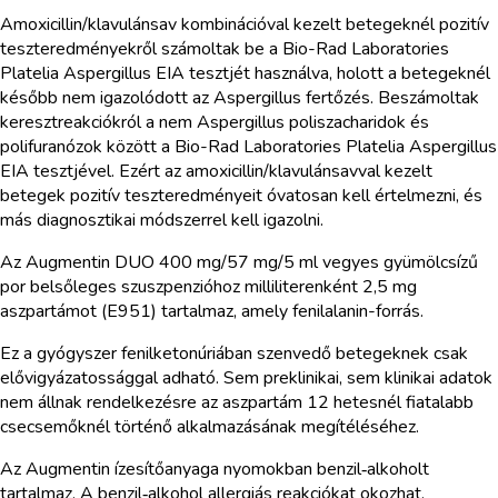
Amoxicillin/klavulánsav kombinációval kezelt betegeknél pozitív
teszteredményekről számoltak be a Bio-Rad Laboratories
Platelia Aspergillus EIA tesztjét használva, holott a betegeknél
később nem igazolódott az Aspergillus fertőzés. Beszámoltak
keresztreakciókról a nem Aspergillus poliszacharidok és
polifuranózok között a Bio-Rad Laboratories Platelia Aspergillus
EIA tesztjével. Ezért az amoxicillin/klavulánsavval kezelt
betegek pozitív teszteredményeit óvatosan kell értelmezni, és
más diagnosztikai módszerrel kell igazolni.
Az Augmentin DUO 400 mg/57 mg/5 ml vegyes gyümölcsízű
por belsőleges szuszpenzióhoz milliliterenként 2,5 mg
aszpartámot (E951) tartalmaz, amely fenilalanin-forrás.
Ez a gyógyszer fenilketonúriában szenvedő betegeknek csak
elővigyázatossággal adható. Sem preklinikai, sem klinikai adatok
nem állnak rendelkezésre az aszpartám 12 hetesnél fiatalabb
csecsemőknél történő alkalmazásának megítéléséhez.
Az Augmentin ízesítőanyaga nyomokban benzil‑alkoholt
tartalmaz. A benzil‑alkohol allergiás reakciókat okozhat.