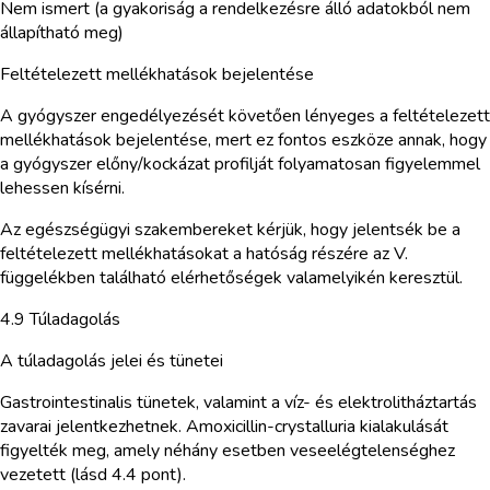
Nem ismert (a gyakoriság a rendelkezésre álló adatokból nem
állapítható meg)
Feltételezett mellékhatások bejelentése
A gyógyszer engedélyezését követően lényeges a feltételezett
mellékhatások bejelentése, mert ez fontos eszköze annak, hogy
a gyógyszer előny/kockázat profilját folyamatosan figyelemmel
lehessen kísérni.
Az egészségügyi szakembereket kérjük, hogy jelentsék be a
feltételezett mellékhatásokat a hatóság részére az V.
függelékben található elérhetőségek valamelyikén keresztül.
4.9 Túladagolás
A túladagolás jelei és tünetei
Gastrointestinalis tünetek, valamint a víz- és elektrolitháztartás
zavarai jelentkezhetnek. Amoxicillin-crystalluria kialakulását
figyelték meg, amely néhány esetben veseelégtelenséghez
vezetett (lásd 4.4 pont).