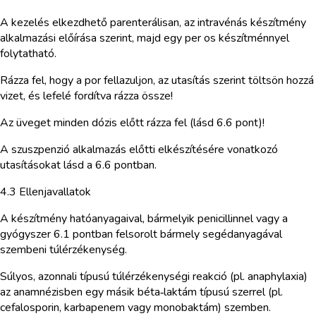
A kezelés elkezdhető parenterálisan, az intravénás készítmény
alkalmazási előírása szerint, majd egy per os készítménnyel
folytatható.
Rázza fel, hogy a por fellazuljon, az utasítás szerint töltsön hozzá
vizet, és lefelé fordítva rázza össze!
Az üveget minden dózis előtt rázza fel (lásd 6.6 pont)!
A szuszpenzió alkalmazás előtti elkészítésére vonatkozó
utasításokat lásd a 6.6 pontban.
4.3 Ellenjavallatok
A készítmény hatóanyagaival, bármelyik penicillinnel vagy a
gyógyszer 6.1 pontban felsorolt bármely segédanyagával
szembeni túlérzékenység.
Súlyos, azonnali típusú túlérzékenységi reakció (pl. anaphylaxia)
az anamnézisben egy másik béta‑laktám típusú szerrel (pl.
cefalosporin, karbapenem vagy monobaktám) szemben.