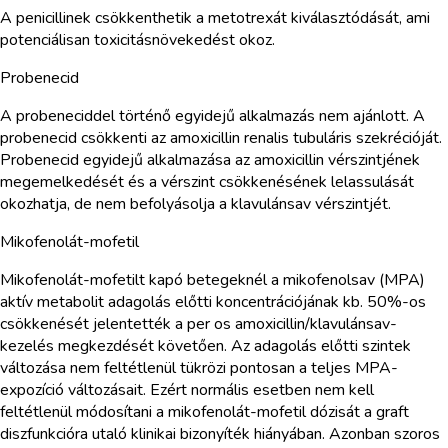
A penicillinek csökkenthetik a metotrexát kiválasztódását, ami
potenciálisan toxicitásnövekedést okoz.
Probenecid
A probeneciddel történő egyidejű alkalmazás nem ajánlott. A
probenecid csökkenti az amoxicillin renalis tubuláris szekrécióját.
Probenecid egyidejű alkalmazása az amoxicillin vérszintjének
megemelkedését és a vérszint csökkenésének lelassulását
okozhatja, de nem befolyásolja a klavulánsav vérszintjét.
Mikofenolát-mofetil
Mikofenolát-mofetilt kapó betegeknél a mikofenolsav (MPA)
aktív metabolit adagolás előtti koncentrációjának kb. 50%-os
csökkenését jelentették a per os amoxicillin/klavulánsav-
kezelés megkezdését követően. Az adagolás előtti szintek
változása nem feltétlenül tükrözi pontosan a teljes MPA-
expozíció változásait. Ezért normális esetben nem kell
feltétlenül módosítani a mikofenolát-mofetil dózisát a graft
diszfunkcióra utaló klinikai bizonyíték hiányában. Azonban szoros