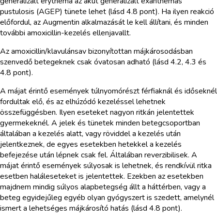
generalizált erythema az akut generalizált exanthemás
pustulosis (AGEP) tünete lehet (lásd 4.8 pont). Ha ilyen reakció
előfordul, az Augmentin alkalmazását le kell állítani, és minden
további amoxicillin-kezelés ellenjavallt.
Az amoxicillin/klavulánsav bizonyítottan májkárosodásban
szenvedő betegeknek csak óvatosan adható (lásd 4.2, 4.3 és
4.8 pont).
A májat érintő események túlnyomórészt férfiaknál és időseknél
fordultak elő, és az elhúzódó kezeléssel lehetnek
összefüggésben. Ilyen eseteket nagyon ritkán jelentettek
gyermekeknél. A jelek és tünetek minden betegcsoportban
általában a kezelés alatt, vagy röviddel a kezelés után
jelentkeznek, de egyes esetekben hetekkel a kezelés
befejezése után lépnek csak fel. Általában reverzibilisek. A
májat érintő események súlyosak is lehetnek, és rendkívül ritka
esetben haláleseteket is jelentettek. Ezekben az esetekben
majdnem mindig súlyos alapbetegség állt a háttérben, vagy a
beteg egyidejűleg egyéb olyan gyógyszert is szedett, amelynél
ismert a lehetséges májkárosító hatás (lásd 4.8 pont).