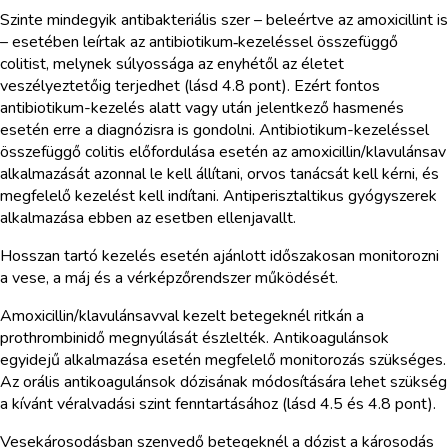
Szinte mindegyik antibakteriális szer – beleértve az amoxicillint is
– esetében leírtak az antibiotikum‑kezeléssel összefüggő
colitist, melynek súlyossága az enyhétől az életet
veszélyeztetőig terjedhet (lásd 4.8 pont). Ezért fontos
antibiotikum-kezelés alatt vagy után jelentkező hasmenés
esetén erre a diagnózisra is gondolni. Antibiotikum-kezeléssel
összefüggő colitis előfordulása esetén az amoxicillin/klavulánsav
alkalmazását azonnal le kell állítani, orvos tanácsát kell kérni, és
megfelelő kezelést kell indítani. Antiperisztaltikus gyógyszerek
alkalmazása ebben az esetben ellenjavallt.
Hosszan tartó kezelés esetén ajánlott időszakosan monitorozni
a vese, a máj és a vérképzőrendszer működését.
Amoxicillin/klavulánsavval kezelt betegeknél ritkán a
prothrombinidő megnyúlását észlelték. Antikoagulánsok
egyidejű alkalmazása esetén megfelelő monitorozás szükséges.
Az orális antikoagulánsok dózisának módosítására lehet szükség
a kívánt véralvadási szint fenntartásához (lásd 4.5 és 4.8 pont).
Vesekárosodásban szenvedő betegeknél a dózist a károsodás