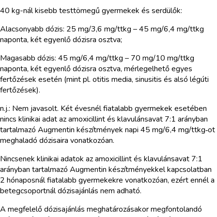
40 kg-nál kisebb testtömegű gyermekek és serdülők:
Alacsonyabb dózis: 25 mg/3,6 mg/ttkg – 45 mg/6,4 mg/ttkg
naponta, két egyenlő dózisra osztva;
Magasabb dózis: 45 mg/6,4 mg/ttkg – 70 mg/10 mg/ttkg
naponta, két egyenlő dózisra osztva, mérlegelhető egyes
fertőzések esetén (mint pl. otitis media, sinusitis és alsó légúti
fertőzések).
n.j.: Nem javasolt. Két évesnél fiatalabb gyermekek esetében
nincs klinikai adat az amoxicillint és klavulánsavat 7:1 arányban
tartalmazó Augmentin készítmények napi 45 mg/6,4 mg/ttkg‑ot
meghaladó dózisaira vonatkozóan.
Nincsenek klinikai adatok az amoxicillint és klavulánsavat 7:1
arányban tartalmazó Augmentin készítményekkel kapcsolatban
2 hónaposnál fiatalabb gyermekekre vonatkozóan, ezért ennél a
betegcsoportnál dózisajánlás nem adható.
A megfelelő dózisajánlás meghatározásakor megfontolandó