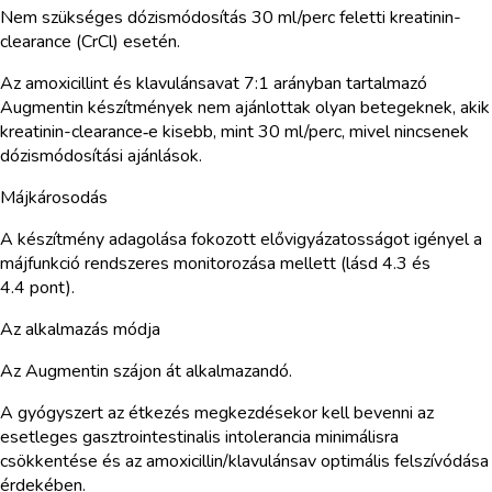
Nem szükséges dózismódosítás 30 ml/perc feletti kreatinin-
clearance (CrCl) esetén.
Az amoxicillint és klavulánsavat 7:1 arányban tartalmazó
Augmentin készítmények nem ajánlottak olyan betegeknek, akik
kreatinin-clearance‑e kisebb, mint 30 ml/perc, mivel nincsenek
dózismódosítási ajánlások.
Májkárosodás
A készítmény adagolása fokozott elővigyázatosságot igényel a
májfunkció rendszeres monitorozása mellett (lásd 4.3 és
4.4 pont).
Az alkalmazás módja
Az Augmentin szájon át alkalmazandó.
A gyógyszert az étkezés megkezdésekor kell bevenni az
esetleges gasztrointestinalis intolerancia minimálisra
csökkentése és az amoxicillin/klavulánsav optimális felszívódása
érdekében.