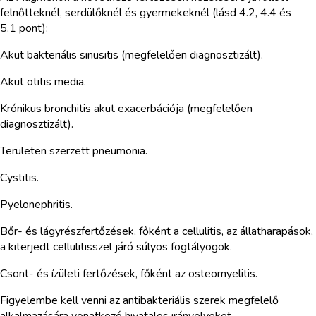
felnőtteknél, serdülőknél és gyermekeknél (lásd 4.2, 4.4 és
5.1 pont):
Akut bakteriális sinusitis (megfelelően diagnosztizált).
Akut otitis media.
Krónikus bronchitis akut exacerbációja (megfelelően
diagnosztizált).
Területen szerzett pneumonia.
Cystitis.
Pyelonephritis.
Bőr- és lágyrészfertőzések, főként a cellulitis, az állatharapások,
a kiterjedt cellulitisszel járó súlyos fogtályogok.
Csont- és ízületi fertőzések, főként az osteomyelitis.
Figyelembe kell venni az antibakteriális szerek megfelelő
alkalmazására vonatkozó hivatalos irányelveket.