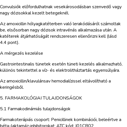
Convulsiók előfordulhatnak vesekárosodásban szenvedő vagy
nagy dózisokkal kezelt betegeknél.
Az amoxicillin hólyagkatéterben való lerakódásáról számoltak
be, elsősorban nagy dózisok intravénás alkalmazása után. A
katéterek átjárhatóságát rendszeresen ellenőrizni kell (lásd
4.4 pont).
A mérgezés kezelése
Gastrointestinalis tünetek esetén tüneti kezelés alkalmazható,
különös tekintettel a víz- és elektrolitháztartás egyensúlyára.
Az amoxicillin/klavulánsav hemodialízissel eltávolítható a
keringésből.
5. FARMAKOLÓGIAI TULAJDONSÁGOK
5.1 Farmakodinámiás tulajdonságok
Farmakoterápiás csoport: Penicillinek kombinációi, beleértve a
béta-laktamáz-inhibitorokat; ATC kód: J01CR02