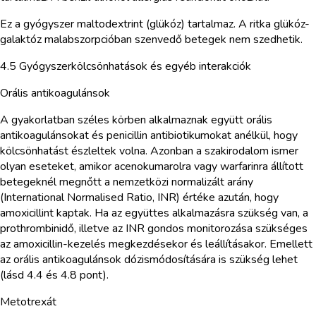
Ez a gyógyszer maltodextrint (glükóz) tartalmaz. A ritka glükóz-
galaktóz malabszorpcióban szenvedő betegek nem szedhetik.
4.5 Gyógyszerkölcsönhatások és egyéb interakciók
Orális antikoagulánsok
A gyakorlatban széles körben alkalmaznak együtt orális
antikoagulánsokat és penicillin antibiotikumokat anélkül, hogy
kölcsönhatást észleltek volna. Azonban a szakirodalom ismer
olyan eseteket, amikor acenokumarolra vagy warfarinra állított
betegeknél megnőtt a nemzetközi normalizált arány
(International Normalised Ratio, INR) értéke azután, hogy
amoxicillint kaptak. Ha az együttes alkalmazásra szükség van, a
prothrombinidő, illetve az INR gondos monitorozása szükséges
az amoxicillin-kezelés megkezdésekor és leállításakor. Emellett
az orális antikoagulánsok dózismódosítására is szükség lehet
(lásd 4.4 és 4.8 pont).
Metotrexát