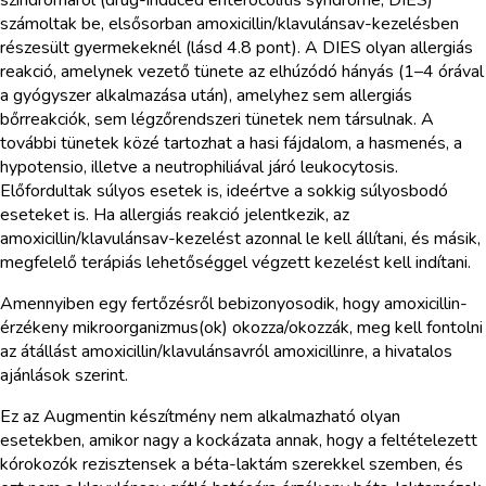
számoltak be, elsősorban amoxicillin/klavulánsav-kezelésben
részesült gyermekeknél (lásd 4.8 pont). A DIES olyan allergiás
reakció, amelynek vezető tünete az elhúzódó hányás (1–4 órával
a gyógyszer alkalmazása után), amelyhez sem allergiás
bőrreakciók, sem légzőrendszeri tünetek nem társulnak. A
további tünetek közé tartozhat a hasi fájdalom, a hasmenés, a
hypotensio, illetve a neutrophiliával járó leukocytosis.
Előfordultak súlyos esetek is, ideértve a sokkig súlyosbodó
eseteket is. Ha allergiás reakció jelentkezik, az
amoxicillin/klavulánsav-kezelést azonnal le kell állítani, és másik,
megfelelő terápiás lehetőséggel végzett kezelést kell indítani.
Amennyiben egy fertőzésről bebizonyosodik, hogy amoxicillin-
érzékeny mikroorganizmus(ok) okozza/okozzák, meg kell fontolni
az átállást amoxicillin/klavulánsavról amoxicillinre, a hivatalos
ajánlások szerint.
Ez az Augmentin készítmény nem alkalmazható olyan
esetekben, amikor nagy a kockázata annak, hogy a feltételezett
kórokozók rezisztensek a béta-laktám szerekkel szemben, és