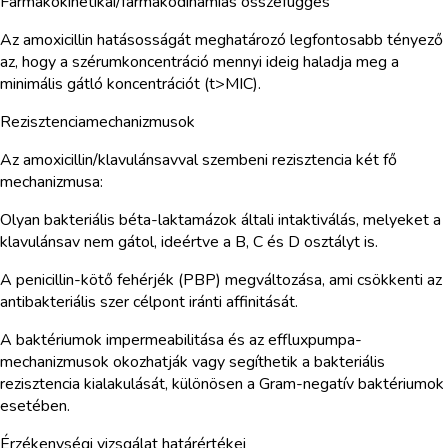
Farmakokinetikai/farmakodinámiás összefüggés
Az amoxicillin hatásosságát meghatározó legfontosabb tényező
az, hogy a szérumkoncentráció mennyi ideig haladja meg a
minimális gátló koncentrációt (t>MIC).
Rezisztenciamechanizmusok
Az amoxicillin/klavulánsavval szembeni rezisztencia két fő
mechanizmusa:
Olyan bakteriális béta-laktamázok általi intaktiválás, melyeket a
klavulánsav nem gátol, ideértve a B, C és D osztályt is.
A penicillin-kötő fehérjék (PBP) megváltozása, ami csökkenti az
antibakteriális szer célpont iránti affinitását.
A baktériumok impermeabilitása és az effluxpumpa-
mechanizmusok okozhatják vagy segíthetik a bakteriális
rezisztencia kialakulását, különösen a Gram-negatív baktériumok
esetében.
Érzékenységi vizsgálat határértékei