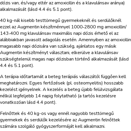
dózis van, és/vagy eltér az amoxicillin és a klavulánsav aránya)
alkalmazását (lásd 4.4 és 5.1 pont).
40 kg-nál kisebb testtömegű gyermekeknél és serdülőknél
ezzel az Augmentin készítménnyel 1000‑2800 mg amoxicillin/
143‑400 mg klavulánsav maximális napi dózis érhető el az
alábbiakban javasolt adagolás esetén. Amennyiben az amoxicillin
magasabb napi dózisára van szükség, ajánlatos egy másik
Augmentin készítményt választani, elkerülve a klavulánsav
szükségtelenül magas napi dózisban történő alkalmazását (lásd
4.4 és 5.1 pont).
A terápia időtartamát a beteg terápiás válaszától függően kell
meghatározni. Egyes fertőzések (pl. osteomyelitis) hosszabb
kezelést igényelnek. A kezelés a beteg újabb felülvizsgálata
nélkül legfeljebb 14 napig folytatható (a tartós kezelésre
vonatkozóan lásd 4.4 pont).
Felnőttek és 40 kg-os vagy ennél nagyobb testtömegű
gyermekek és serdülők kezelésére az Augmentin felnőttek
számára szolgáló gyógyszerformáját kell alkalmazni.