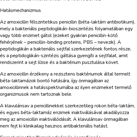
Hatásmechanizmus
Az amoxicillin félszintetikus penicillin (béta-laktám antibiotikum),
mely a bakteriális peptidoglikán-bioszintézis folyamatában egy
vagy több enzimet gátol (ezeket gyakran penicillin-kötő
fehérjének – penicillin-binding proteins, PBS – nevezik). A
peptidoglikán a bakteriális sejtfal szerkezetének fontos része,
és a peptidoglikán-szintézis gátlása gyengíti a sejtfalat, amit
rendszerint a sejt lízise és a baktérium pusztulása követ.
Az amoxicillin érzékeny a rezisztens baktériumok által termelt
béta-laktamázok bontó hatására, így önmagában az
amoxicillinnek a hatásspektrumába az ilyen enzimeket termelő
organizmusok nem tartoznak bele.
A klavulánsav a penicillinekkel szerkezetileg rokon béta-laktám,
és egyes béta-laktamáz enzimek inaktiválásával akadályozza
meg az amoxicillin inaktiválódását. A klavulánsav önmagában
nem fejt ki klinikailag hasznos antibakteriális hatást.