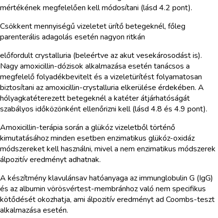
mértékének megfelelően kell módosítani (lásd 4.2 pont).
Csökkent mennyiségű vizeletet ürítő betegeknél, főleg
parenterális adagolás esetén nagyon ritkán
előfordult crystalluria (beleértve az akut vesekárosodást is).
Nagy amoxicillin-dózisok alkalmazása esetén tanácsos a
megfelelő folyadékbevitelt és a vizeletürítést folyamatosan
biztosítani az amoxicillin-crystalluria elkerülése érdekében. A
hólyagkatéterezett betegeknél a katéter átjárhatóságát
szabályos időközönként ellenőrizni kell (lásd 4.8 és 4.9 pont).
Amoxicillin-terápia során a glükóz vizeletből történő
kimutatásához minden esetben enzimatikus glükóz-oxidáz
módszereket kell használni, mivel a nem enzimatikus módszerek
álpozitív eredményt adhatnak.
A készítmény klavulánsav hatóanyaga az immunglobulin G (IgG)
és az albumin vörösvértest-membránhoz való nem specifikus
kötődését okozhatja, ami álpozitív eredményt ad Coombs-teszt
alkalmazása esetén.