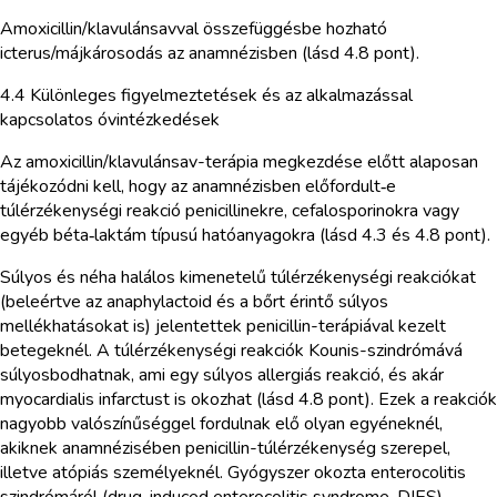
Amoxicillin/klavulánsavval összefüggésbe hozható
icterus/májkárosodás az anamnézisben (lásd 4.8 pont).
4.4 Különleges figyelmeztetések és az alkalmazással
kapcsolatos óvintézkedések
Az amoxicillin/klavulánsav-terápia megkezdése előtt alaposan
tájékozódni kell, hogy az anamnézisben előfordult‑e
túlérzékenységi reakció penicillinekre, cefalosporinokra vagy
egyéb béta‑laktám típusú hatóanyagokra (lásd 4.3 és 4.8 pont).
Súlyos és néha halálos kimenetelű túlérzékenységi reakciókat
(beleértve az anaphylactoid és a bőrt érintő súlyos
mellékhatásokat is) jelentettek penicillin-terápiával kezelt
betegeknél. A túlérzékenységi reakciók Kounis-szindrómává
súlyosbodhatnak, ami egy súlyos allergiás reakció, és akár
myocardialis infarctust is okozhat (lásd 4.8 pont). Ezek a reakciók
nagyobb valószínűséggel fordulnak elő olyan egyéneknél,
akiknek anamnézisében penicillin-túlérzékenység szerepel,
illetve atópiás személyeknél. Gyógyszer okozta enterocolitis
szindrómáról (drug-induced enterocolitis syndrome, DIES)