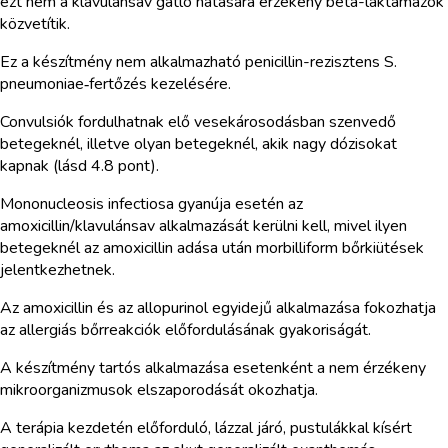
ezt nem a klavulánsav gátló hatására érzékeny béta-laktamázok
közvetítik.
Ez a készítmény nem alkalmazható penicillin-rezisztens S.
pneumoniae‑fertőzés kezelésére.
Convulsiók fordulhatnak elő vesekárosodásban szenvedő
betegeknél, illetve olyan betegeknél, akik nagy dózisokat
kapnak (lásd 4.8 pont).
Mononucleosis infectiosa gyanúja esetén az
amoxicillin/klavulánsav alkalmazását kerülni kell, mivel ilyen
betegeknél az amoxicillin adása után morbilliform bőrkiütések
jelentkezhetnek.
Az amoxicillin és az allopurinol egyidejű alkalmazása fokozhatja
az allergiás bőrreakciók előfordulásának gyakoriságát.
A készítmény tartós alkalmazása esetenként a nem érzékeny
mikroorganizmusok elszaporodását okozhatja.
A terápia kezdetén előforduló, lázzal járó, pustulákkal kísért