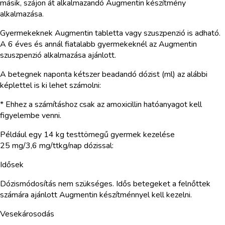
másik, szájon át alkalmazandó Augmentin készítmény
alkalmazása.
Gyermekeknek Augmentin tabletta vagy szuszpenzió is adható.
A 6 éves és annál fiatalabb gyermekeknél az Augmentin
szuszpenzió alkalmazása ajánlott.
A betegnek naponta kétszer beadandó dózist (ml) az alábbi
képlettel is ki lehet számolni:
* Ehhez a számításhoz csak az amoxicillin hatóanyagot kell
figyelembe venni.
Például egy 14 kg testtömegű gyermek kezelése
25 mg/3,6 mg/ttkg/nap dózissal:
Idősek
Dózismódosítás nem szükséges. Idős betegeket a felnőttek
számára ajánlott Augmentin készítménnyel kell kezelni.
Vesekárosodás