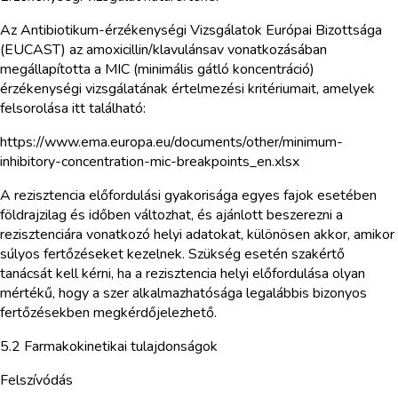
Az Antibiotikum-érzékenységi Vizsgálatok Európai Bizottsága
(EUCAST) az amoxicillin/klavulánsav vonatkozásában
megállapította a MIC (minimális gátló koncentráció)
érzékenységi vizsgálatának értelmezési kritériumait, amelyek
felsorolása itt található:
https://www.ema.europa.eu/documents/other/minimum-
inhibitory-concentration-mic-breakpoints_en.xlsx
A rezisztencia előfordulási gyakorisága egyes fajok esetében
földrajzilag és időben változhat, és ajánlott beszerezni a
rezisztenciára vonatkozó helyi adatokat, különösen akkor, amikor
súlyos fertőzéseket kezelnek. Szükség esetén szakértő
tanácsát kell kérni, ha a rezisztencia helyi előfordulása olyan
mértékű, hogy a szer alkalmazhatósága legalábbis bizonyos
fertőzésekben megkérdőjelezhető.
5.2 Farmakokinetikai tulajdonságok
Felszívódás