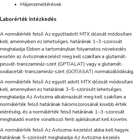
Májenzimeltérések
Laborérték Intézkedés
A normálérték felső Az együttadott MTX dózisát módosítani
kell, amennyiben ez lehetséges. határának 1–3-szorosát
meghaladja Ebben a tartományban folyamatos növekedés
esetén az Avtozmakezelést meg kell szakítani a glutamát-
piruvát-transzamináz-szint (GPT/ALAT) vagy a glutamát-
oxálacetát-transzamináz-szint (GOT/ASAT) normalizálódásáig.
A normálérték felső Az együtt adott MTX dózisát módosítani
kell, amennyiben ez határának 3–5-szörösét lehetséges.
meghaladja Az Avtozma alkalmazását meg kell szakítani a
normálérték felső határának háromszorosánál kisebb érték
eléréséig, és a normálérték felső határának 1–3-szorosát
meghaladó esetre vonatkozó fenti ajánlásokat kell követni.
A normálérték felső Az Avtozma-kezelést abba kell hagyni.
határának 5-szörösét meghaladja Az Avtozma-kezelés