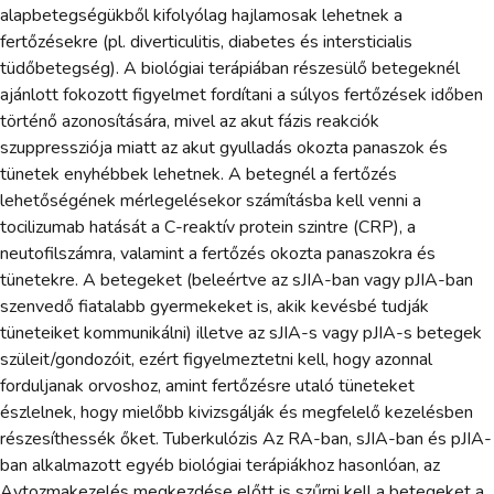
alapbetegségükből kifolyólag hajlamosak lehetnek a
fertőzésekre (pl. diverticulitis, diabetes és intersticialis
tüdőbetegség). A biológiai terápiában részesülő betegeknél
ajánlott fokozott figyelmet fordítani a súlyos fertőzések időben
történő azonosítására, mivel az akut fázis reakciók
szuppressziója miatt az akut gyulladás okozta panaszok és
tünetek enyhébbek lehetnek. A betegnél a fertőzés
lehetőségének mérlegelésekor számításba kell venni a
tocilizumab hatását a C-reaktív protein szintre (CRP), a
neutofilszámra, valamint a fertőzés okozta panaszokra és
tünetekre. A betegeket (beleértve az sJIA-ban vagy pJIA-ban
szenvedő fiatalabb gyermekeket is, akik kevésbé tudják
tüneteiket kommunikálni) illetve az sJIA-s vagy pJIA-s betegek
szüleit/gondozóit, ezért figyelmeztetni kell, hogy azonnal
forduljanak orvoshoz, amint fertőzésre utaló tüneteket
észlelnek, hogy mielőbb kivizsgálják és megfelelő kezelésben
részesíthessék őket. Tuberkulózis Az RA-ban, sJIA-ban és pJIA-
ban alkalmazott egyéb biológiai terápiákhoz hasonlóan, az
Avtozmakezelés megkezdése előtt is szűrni kell a betegeket a