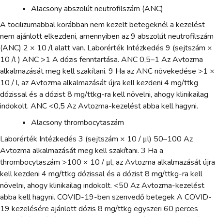
Alacsony abszolút neutrofilszám (ANC)
A tocilizumabbal korábban nem kezelt betegeknél a kezelést
nem ajánlott elkezdeni, amennyiben az 9 abszolút neutrofilszám
(ANC) 2 × 10 /l alatt van. Laborérték Intézkedés 9 (sejtszám ×
10 /l ) ANC >1 A dózis fenntartása. ANC 0,5–1 Az Avtozma
alkalmazását meg kell szakítani. 9 Ha az ANC növekedése >1 ×
10 / l, az Avtozma alkalmazását újra kell kezdeni 4 mg/ttkg
dózissal és a dózist 8 mg/ttkg-ra kell növelni, ahogy klinikailag
indokolt. ANC <0,5 Az Avtozma-kezelést abba kell hagyni.
Alacsony thrombocytaszám
Laborérték Intézkedés 3 (sejtszám × 10 / μl) 50–100 Az
Avtozma alkalmazását meg kell szakítani. 3 Ha a
thrombocytaszám >100 × 10 / μl, az Avtozma alkalmazását újra
kell kezdeni 4 mg/ttkg dózissal és a dózist 8 mg/ttkg-ra kell
növelni, ahogy klinikailag indokolt. <50 Az Avtozma-kezelést
abba kell hagyni. COVID-19-ben szenvedő betegek A COVID-
19 kezelésére ajánlott dózis 8 mg/ttkg egyszeri 60 perces