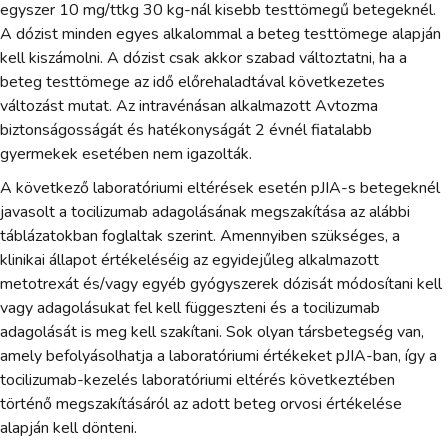
egyszer 10 mg/ttkg 30 kg-nál kisebb testtömegű betegeknél.
A dózist minden egyes alkalommal a beteg testtömege alapján
kell kiszámolni. A dózist csak akkor szabad változtatni, ha a
beteg testtömege az idő előrehaladtával következetes
változást mutat. Az intravénásan alkalmazott Avtozma
biztonságosságát és hatékonyságát 2 évnél fiatalabb
gyermekek esetében nem igazolták.
A következő laboratóriumi eltérések esetén pJIA-s betegeknél
javasolt a tocilizumab adagolásának megszakítása az alábbi
táblázatokban foglaltak szerint. Amennyiben szükséges, a
klinikai állapot értékeléséig az egyidejűleg alkalmazott
metotrexát és/vagy egyéb gyógyszerek dózisát módosítani kell
vagy adagolásukat fel kell függeszteni és a tocilizumab
adagolását is meg kell szakítani. Sok olyan társbetegség van,
amely befolyásolhatja a laboratóriumi értékeket pJIA-ban, így a
tocilizumab-kezelés laboratóriumi eltérés következtében
történő megszakításáról az adott beteg orvosi értékelése
alapján kell dönteni.