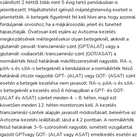
számított 2 héttől több mint 5 évig tartó periódusban is
jelentkezett. Májátültetést igénylő májelégtelenség eseteit is
jelentették. A betegek figyelmét fel kell hívni arra, hogy azonnal
forduljanak orvoshoz, ha a májkárosodás jeleit és tüneteit
tapasztalják. Óvatosan kell eljárni az Avtozma-kezelés
megkezdésének mérlegelésekor olyan betegeknél, akiknél a
glutamát-piruvát-transzamináz-szint (GPT/ALAT) vagy a
glutamát-oxálacetát-transzamináz-szint (GOT/ASAT) a
normálérték felső határának másfélszeresénél nagyobb. RA-s,
pJIA-s és sJIA-s betegeknél a kiinduláskor a normálérték felső
határánál ötször nagyobb GPT- (ALAT) vagy GOT- (ASAT) szint
esetén a betegek kezelése nem javasolt. RA-s, pJIA-s és sJIA-
s betegeknél a kezelés első 6 hónapjában a GPT- és GOT-
(ALAT és ASAT) szintet minden 4. – 8. héten, majd ezt
követően minden 12. héten monitorozni kell. A kezelés
transzamináz-szintek alapján javasolt módosításait, beleértve az
Avtozma-kezelés leállítását, lásd a 4.2 pontban. A normálérték
felső határának 3–5-szörösénél nagyobb, ismételt vizsgálattal
igazolt GPTvagy GOT- (ALAT vagy ASAT) emelkedés esetén az