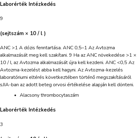
Laborérték Intézkedés
9
(sejtszám × 10 / l )
ANC >1 A dózis fenntartása. ANC 0,5–1 Az Avtozma
alkalmazását meg kell szakítani. 9 Ha az ANC növekedése >1 ×
10 / l, az Avtozma alkalmazását újra kell kezdeni. ANC <0,5 Az
Avtozma-kezelést abba kell hagyni. Az Avtozma-kezelés
laboratóriumi eltérés következtében történő megszakításáról
sJIA-ban az adott beteg orvosi értékelése alapján kell dönteni.
Alacsony thrombocytaszám
Laborérték Intézkedés
3