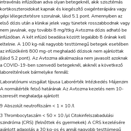
intravénás infúzióban adva olyan betegeknél, akik szisztémás
kortikoszteroidokat kapnak és kiegészítő oxigénterápiára vagy
gépi lélegeztetésre szorulnak, lásd 5.1 pont. Amennyiben az
első dózis után a klinikai jelek vagy tünetek rosszabbodnak vagy
nem javulnak, egy további 8 mg/ttkg Avtozma dózis adható be
infúzióban. A két infúzió beadása között legalább 8 órának kell
eltelnie. A 100 kg-nál nagyobb testtömegű betegek esetében
az infúziókénti 800 mg-ot meghaladó dózisok nem ajánlottak
(lásd 5.2 pont). Az Avtozma alkalmazása nem javasolt azoknak
a COVID-19-ben szenvedő betegeknél, akiknél a következő
laboreltérések bármelyike fennáll:
Laboratóriumi vizsgálat típusa Laborérték Intézkedés Májenzim
A normálérték felső határának Az Avtozma kezelés nem 10-
szeresét meghaladja ajánlott
9 Abszolút neutrofilszám < 1 × 10 /l
3 Thrombocytaszám < 50 × 10 /μl Citokinfelszabadulási
szindróma (CRS) (felnőttek és gyermekek) A CRS kezelésére
ajánlott adagolás a 30 kg-os és annál nagyobb testtömegű