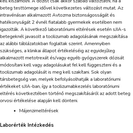
kell kiszámolni. A dózist csak akkor szabad változtatni, ha a
beteg testtömege idővel következetes változást mutat. Az
intravénásan alkalmazott Avtozma biztonságosságát és
hatékonyságát 2 évnél fiatalabb gyermekek esetében nem
igazolták. A következő laboratóriumi eltérések esetén sJIA-s
betegeknél javasolt a tocilizumab adagolásának megszakítása
az alábbi táblázatokban foglaltak szerint. Amennyiben
szükséges, a klinikai állapot értékeléséig az egyidejűleg
alkalmazott metotrexát és/vagy egyéb gyógyszerek dózisát
módosítani kell vagy adagolásukat fel kell függeszteni és a
tocilizumab adagolását is meg kell szakítani. Sok olyan
társbetegség van, melyek befolyásolhatják a laboratóriumi
értékeket sJIA-ban, így a tocilizumabkezelés laboratóriumi
eltérés következtében történő megszakításáról az adott beteg
orvosi értékelése alapján kell dönteni.
Májenzimeltérések
Laborérték Intézkedés