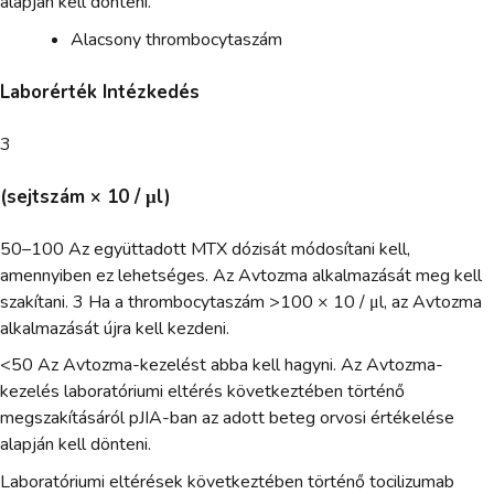
alapján kell dönteni.
Alacsony thrombocytaszám
Laborérték Intézkedés
3
(sejtszám × 10 / μl)
50–100 Az együttadott MTX dózisát módosítani kell,
amennyiben ez lehetséges. Az Avtozma alkalmazását meg kell
szakítani. 3 Ha a thrombocytaszám >100 × 10 / μl, az Avtozma
alkalmazását újra kell kezdeni.
<50 Az Avtozma-kezelést abba kell hagyni. Az Avtozma-
kezelés laboratóriumi eltérés következtében történő
megszakításáról pJIA-ban az adott beteg orvosi értékelése
alapján kell dönteni.
Laboratóriumi eltérések következtében történő tocilizumab