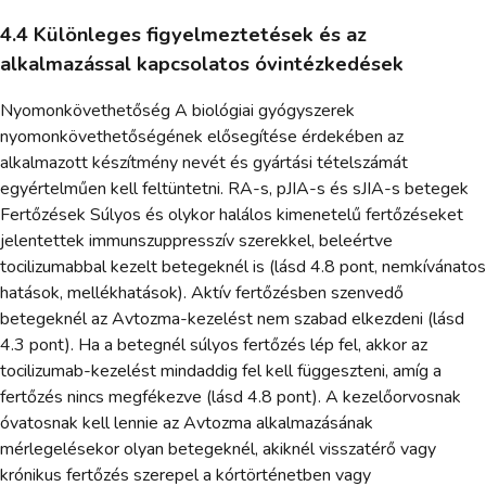
4.4 Különleges figyelmeztetések és az
alkalmazással kapcsolatos óvintézkedések
Nyomonkövethetőség A biológiai gyógyszerek
nyomonkövethetőségének elősegítése érdekében az
alkalmazott készítmény nevét és gyártási tételszámát
egyértelműen kell feltüntetni. RA-s, pJIA-s és sJIA-s betegek
Fertőzések Súlyos és olykor halálos kimenetelű fertőzéseket
jelentettek immunszuppresszív szerekkel, beleértve
tocilizumabbal kezelt betegeknél is (lásd 4.8 pont, nemkívánatos
hatások, mellékhatások). Aktív fertőzésben szenvedő
betegeknél az Avtozma-kezelést nem szabad elkezdeni (lásd
4.3 pont). Ha a betegnél súlyos fertőzés lép fel, akkor az
tocilizumab-kezelést mindaddig fel kell függeszteni, amíg a
fertőzés nincs megfékezve (lásd 4.8 pont). A kezelőorvosnak
óvatosnak kell lennie az Avtozma alkalmazásának
mérlegelésekor olyan betegeknél, akiknél visszatérő vagy
krónikus fertőzés szerepel a kórtörténetben vagy