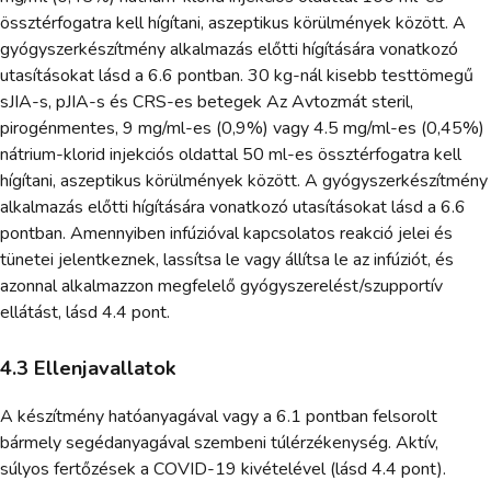
össztérfogatra kell hígítani, aszeptikus körülmények között. A
gyógyszerkészítmény alkalmazás előtti hígítására vonatkozó
utasításokat lásd a 6.6 pontban. 30 kg-nál kisebb testtömegű
sJIA-s, pJIA-s és CRS-es betegek Az Avtozmát steril,
pirogénmentes, 9 mg/ml-es (0,9%) vagy 4.5 mg/ml-es (0,45%)
nátrium-klorid injekciós oldattal 50 ml-es össztérfogatra kell
hígítani, aszeptikus körülmények között. A gyógyszerkészítmény
alkalmazás előtti hígítására vonatkozó utasításokat lásd a 6.6
pontban. Amennyiben infúzióval kapcsolatos reakció jelei és
tünetei jelentkeznek, lassítsa le vagy állítsa le az infúziót, és
azonnal alkalmazzon megfelelő gyógyszerelést/szupportív
ellátást, lásd 4.4 pont.
4.3 Ellenjavallatok
A készítmény hatóanyagával vagy a 6.1 pontban felsorolt
bármely segédanyagával szembeni túlérzékenység. Aktív,
súlyos fertőzések a COVID-19 kivételével (lásd 4.4 pont).