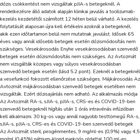
dózis csökkentést nem vizsgáltak pJIA-s betegeknél. A
rendelkezésre álló adatok alapján klinikai javulás a tocilizumab-
kezelés kezdetétől számított 12 héten belül várható. A kezelés
folytatását alaposan újra kell értékelni azoknál a betegeknél,
akik ezen időtartamon belül nem mutatnak javulást. Idősek 65
éves vagy annál idősebb betegek esetén dózismódosítás nem
szükséges. Vesekárosodás Enyhe vesekárosodásban szenvedő
betegek esetén dózismódosítás nem szükséges. Az Avtozmát
nem vizsgálták közepes vagy súlyos vesekárosodásban
szenvedő betegek esetén (lásd 5.2 pont). Ezeknél a betegeknél
a vesefunkció fokozott ellenőrzése szükséges. Májkárosodás Az
Avtozmát májkárosodásban szenvedő betegek esetében nem
vizsgálták. Ezért dózisajánlás nem adható. Az alkalmazás módja
Az Avtozmát RA-s, sJIA-s, pJIA-s, CRS-es és COVID-19-ben
szenvedő betegeknél hígítás után 1 órás intravénás infúzióban
kell alkalmazni. 30 kg-os vagy annál nagyobb testtömegű RA-s,
sJIA-s, pJIA-s, CRS-es és COVID-19-ben szenvedő betegek
Az Avtozmát steril, pirogénmentes, 9 mg/ml-es (0,9%) vagy 4,5
mg/ml (0,45%) nátrium-klorid injekciós oldattal 100 ml-es