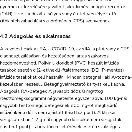
gyermekek kezelésére javallott, akik kiméra antigén-receptor
(CAR) T-sejt-indukálta súlyos vagy életet veszélyeztető
citokinfelszabadulási szindrómában (CRS) szenvednek.
4.2 Adagolás és alkalmazás
A kezelést csak az RA, a COVID-19, az sJIA, a pJIA vagy a CRS
diagnosztizálásában és kezelésében jártas szakorvos
kezdeményezheti. Polivinil-kloridból (PVC) készült infúziós
tasakok esetén di(2-etilhexil)-ftalátmentes (DEHP-mentes)
infúziós tasakokat kell használni. Minden betegnek, aki Avtozma-
kezelésben részesül, Betegfigyelmeztető kártyát kell kapnia.
Adagolás RA-betegek A javasolt dózis 8 mg/ttkg
(testtömegkilogramm) négyhetente egyszer adva. 100 kg-nál
nagyobb testtömegű betegeknek 800 mg-ot meghaladó
infúziónkénti dózis nem ajánlott (lásd 5.2 pont). A klinikai
vizsgálatokban 1,2 g-nál nagyobb dózisokat nem vizsgáltak
(lásd 5.1 pont). Laboratóriumi eltérések esetén szükséges