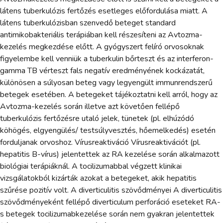
látens tuberkulózis fertőzés esetleges előfordulása miatt. A
látens tuberkulózisban szenvedő beteget standard
antimikobakteriális terápiában kell részesíteni az Avtozma-
kezelés megkezdése előtt. A gyógyszert felíró orvosoknak
figyelembe kell venniük a tuberkulin bőrteszt és az interferon-
gamma TB vérteszt fals negatív eredményének kockázatát,
különösen a súlyosan beteg vagy legyengült immunrendszerű
betegek esetében. A betegeket tájékoztatni kell arról, hogy az
Avtozma-kezelés során illetve azt követően fellépő
tuberkulózis fertőzésre utaló jelek, tünetek (pl. elhúzódó
köhögés, elgyengülés/ testsúlyvesztés, hőemelkedés) esetén
forduljanak orvoshoz. Vírusreaktiváció Vírusreaktivációt (pl.
hepatitis B-vírus) jelentettek az RA kezelése során alkalmazott
biológiai terápiáknál. A tocilizumabbal végzett klinikai
vizsgálatokból kizárták azokat a betegeket, akik hepatitis
szűrése pozitív volt. A diverticulitis szövődményei A diverticulitis
szövődményeként fellépő diverticulum perforáció eseteket RA-
s betegek tocilizumabkezelése során nem gyakran jelentettek