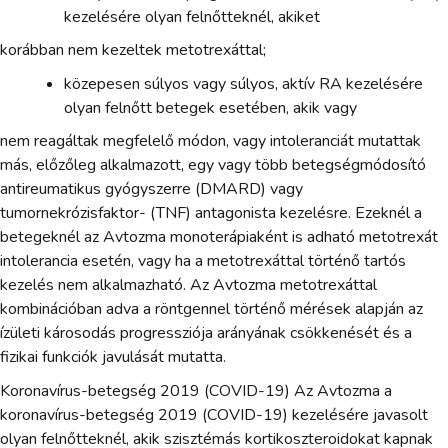
kezelésére olyan felnőtteknél, akiket
korábban nem kezeltek metotrexáttal;
közepesen súlyos vagy súlyos, aktív RA kezelésére
olyan felnőtt betegek esetében, akik vagy
nem reagáltak megfelelő módon, vagy intoleranciát mutattak
más, előzőleg alkalmazott, egy vagy több betegségmódosító
antireumatikus gyógyszerre (DMARD) vagy
tumornekrózisfaktor- (TNF) antagonista kezelésre. Ezeknél a
betegeknél az Avtozma monoterápiaként is adható metotrexát
intolerancia esetén, vagy ha a metotrexáttal történő tartós
kezelés nem alkalmazható. Az Avtozma metotrexáttal
kombinációban adva a röntgennel történő mérések alapján az
ízületi károsodás progressziója arányának csökkenését és a
fizikai funkciók javulását mutatta.
Koronavírus-betegség 2019 (COVID-19) Az Avtozma a
koronavírus-betegség 2019 (COVID-19) kezelésére javasolt
olyan felnőtteknél, akik szisztémás kortikoszteroidokat kapnak