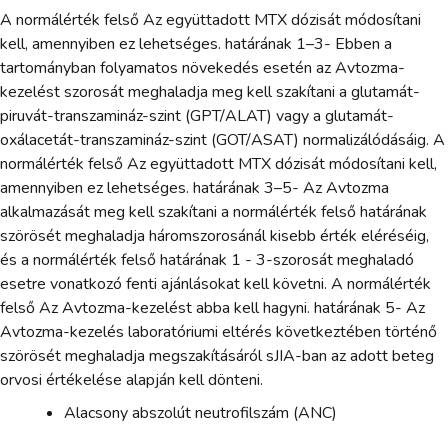
A normálérték felső Az együttadott MTX dózisát módosítani
kell, amennyiben ez lehetséges. határának 1–3- Ebben a
tartományban folyamatos növekedés esetén az Avtozma-
kezelést szorosát meghaladja meg kell szakítani a glutamát-
piruvát-transzamináz-szint (GPT/ALAT) vagy a glutamát-
oxálacetát-transzamináz-szint (GOT/ASAT) normalizálódásáig. A
normálérték felső Az együttadott MTX dózisát módosítani kell,
amennyiben ez lehetséges. határának 3–5- Az Avtozma
alkalmazását meg kell szakítani a normálérték felső határának
szörösét meghaladja háromszorosánál kisebb érték eléréséig,
és a normálérték felső határának 1 - 3-szorosát meghaladó
esetre vonatkozó fenti ajánlásokat kell követni. A normálérték
felső Az Avtozma-kezelést abba kell hagyni. határának 5- Az
Avtozma-kezelés laboratóriumi eltérés következtében történő
szörösét meghaladja megszakításáról sJIA-ban az adott beteg
orvosi értékelése alapján kell dönteni.
Alacsony abszolút neutrofilszám (ANC)