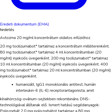
Eredeti dokumentum (EMA)
hirdetés
Avtozma 20 mg/ml koncentrátum oldatos infúzióhoz
20 mg tocilizumabot* tartalmaz a koncentrátum milliliterenként.
80 mg tocilizumabot* tartalmaz 4 ml koncentrátumban (20
mg/ml) injekciós üvegenként. 200 mg tocilizumabot* tartalmaz
10 ml koncentrátumban (20 mg/ml) injekciós üvegenként. 400
mg tocilizumabot* tartalmaz 20 ml koncentrátumban (20 mg/ml)
injekciós üvegenként.
humanizált, IgG1 monoklonális antitest, humán
interleukin-6 (IL-6) receptorantagonista, amit
kínaihörcsög-ovárium-sejtekben rekombináns DNS-
technológiával állítanak elő. Ismert hatású segédanyagok:
Poliszorbát 2,0 mg poliszorbátot tartalmaz a 80 mg