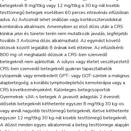
betegeknél 8 mg/ttkg vagy 12 mg/ttkg a 30 kg-nál kisebb
testtömegű betegek esetében 60 perces intravénás infúzióban
adva. Az Avtozmát lehet önállóan vagy kortikoszteroidokkal
kombinálva alkalmazni. Amennyiben az első dózis után a CRS
klinikai jelei és tünetei terén nem mutatkozik javulás, legfeljebb
további 3 Avtozma dózis alkalmazható. Az egymást követő
dózisok között legalább 8 órának kell eltelnie. Az infúziókénti
800 mg-ot meghaladó dózisok a CRS-ben szenvedő
betegeknél nem ajánlottak. A súlyos vagy életet veszélyeztető
CRS-ben szenvedő betegeknél gyakran tapasztalhatók
cytopeniák vagy emelkedett GPT- vagy GOT-szintek a malignus
alapbetegség, a korábbi lymphodepletiós kemoterápia vagy a
CRS következményeként. Különleges betegcsoportok
Gyermekek: sJIA-s betegek A javasolt adagolás 2 évesnél
idősebb betegeknél kéthetente egyszer 8 mg/ttkg 30 kg-os
vagy annál nagyobb testtömegű betegeknél, illetve kéthetente
egyszer 12 mg/ttkg 30 kg-nál kisebb testtömegű betegeknél.
A dózist minden egyes alkalommal a beteg testtömege alapján