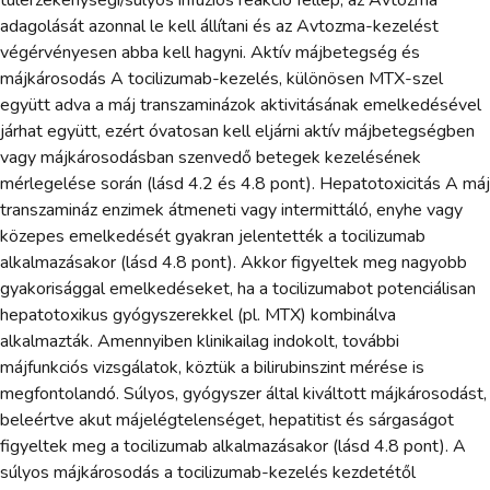
adagolását azonnal le kell állítani és az Avtozma-kezelést
végérvényesen abba kell hagyni. Aktív májbetegség és
májkárosodás A tocilizumab-kezelés, különösen MTX-szel
együtt adva a máj transzaminázok aktivitásának emelkedésével
járhat együtt, ezért óvatosan kell eljárni aktív májbetegségben
vagy májkárosodásban szenvedő betegek kezelésének
mérlegelése során (lásd 4.2 és 4.8 pont). Hepatotoxicitás A máj
transzamináz enzimek átmeneti vagy intermittáló, enyhe vagy
közepes emelkedését gyakran jelentették a tocilizumab
alkalmazásakor (lásd 4.8 pont). Akkor figyeltek meg nagyobb
gyakorisággal emelkedéseket, ha a tocilizumabot potenciálisan
hepatotoxikus gyógyszerekkel (pl. MTX) kombinálva
alkalmazták. Amennyiben klinikailag indokolt, további
májfunkciós vizsgálatok, köztük a bilirubinszint mérése is
megfontolandó. Súlyos, gyógyszer által kiváltott májkárosodást,
beleértve akut májelégtelenséget, hepatitist és sárgaságot
figyeltek meg a tocilizumab alkalmazásakor (lásd 4.8 pont). A
súlyos májkárosodás a tocilizumab-kezelés kezdetétől