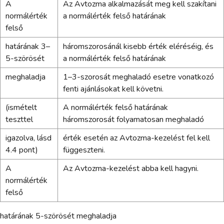
A
Az Avtozma alkalmazását meg kell szakítani
normálérték
a normálérték felső határának
felső
határának 3–
háromszorosánál kisebb érték eléréséig, és
5-szörösét
a normálérték felső határának
meghaladja
1–3-szorosát meghaladó esetre vonatkozó
fenti ajánlásokat kell követni.
(ismételt
A normálérték felső határának
teszttel
háromszorosát folyamatosan meghaladó
igazolva, lásd
érték esetén az Avtozma-kezelést fel kell
4.4 pont)
függeszteni.
A
Az Avtozma-kezelést abba kell hagyni.
normálérték
felső
határának 5-szörösét meghaladja