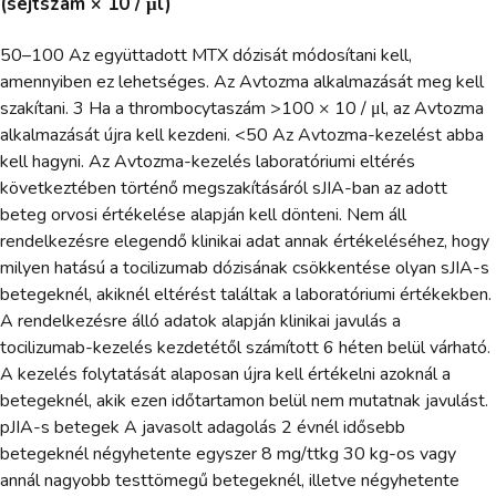
(sejtszám × 10 / μl)
50–100 Az együttadott MTX dózisát módosítani kell,
amennyiben ez lehetséges. Az Avtozma alkalmazását meg kell
szakítani. 3 Ha a thrombocytaszám >100 × 10 / μl, az Avtozma
alkalmazását újra kell kezdeni. <50 Az Avtozma-kezelést abba
kell hagyni. Az Avtozma-kezelés laboratóriumi eltérés
következtében történő megszakításáról sJIA-ban az adott
beteg orvosi értékelése alapján kell dönteni. Nem áll
rendelkezésre elegendő klinikai adat annak értékeléséhez, hogy
milyen hatású a tocilizumab dózisának csökkentése olyan sJIA-s
betegeknél, akiknél eltérést találtak a laboratóriumi értékekben.
A rendelkezésre álló adatok alapján klinikai javulás a
tocilizumab-kezelés kezdetétől számított 6 héten belül várható.
A kezelés folytatását alaposan újra kell értékelni azoknál a
betegeknél, akik ezen időtartamon belül nem mutatnak javulást.
pJIA-s betegek A javasolt adagolás 2 évnél idősebb
betegeknél négyhetente egyszer 8 mg/ttkg 30 kg-os vagy
annál nagyobb testtömegű betegeknél, illetve négyhetente