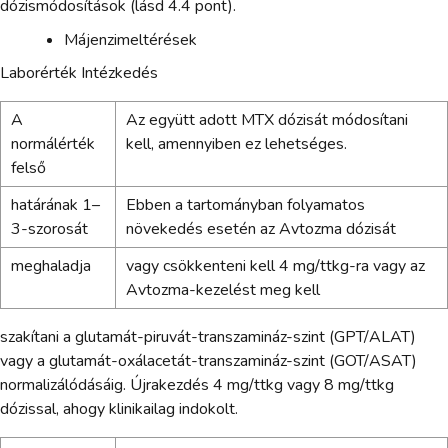
dózismódosítások (lásd 4.4 pont).
Májenzimeltérések
Laborérték Intézkedés
A
Az együtt adott MTX dózisát módosítani
normálérték
kell, amennyiben ez lehetséges.
felső
határának 1–
Ebben a tartományban folyamatos
3-szorosát
növekedés esetén az Avtozma dózisát
meghaladja
vagy csökkenteni kell 4 mg/ttkg-ra vagy az
Avtozma-kezelést meg kell
szakítani a glutamát-piruvát-transzamináz-szint (GPT/ALAT)
vagy a glutamát-oxálacetát-transzamináz-szint (GOT/ASAT)
normalizálódásáig. Újrakezdés 4 mg/ttkg vagy 8 mg/ttkg
dózissal, ahogy klinikailag indokolt.