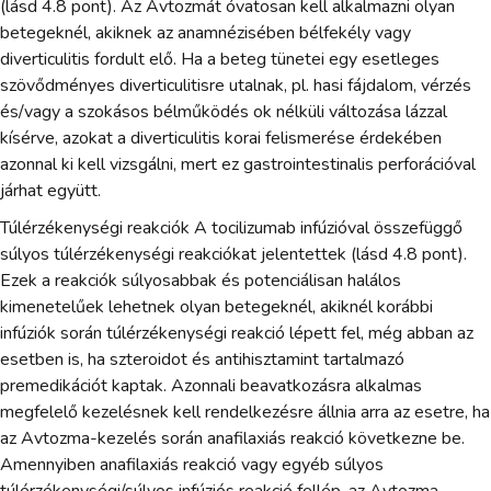
(lásd 4.8 pont). Az Avtozmát óvatosan kell alkalmazni olyan
betegeknél, akiknek az anamnézisében bélfekély vagy
diverticulitis fordult elő. Ha a beteg tünetei egy esetleges
szövődményes diverticulitisre utalnak, pl. hasi fájdalom, vérzés
és/vagy a szokásos bélműködés ok nélküli változása lázzal
kísérve, azokat a diverticulitis korai felismerése érdekében
azonnal ki kell vizsgálni, mert ez gastrointestinalis perforációval
járhat együtt.
Túlérzékenységi reakciók A tocilizumab infúzióval összefüggő
súlyos túlérzékenységi reakciókat jelentettek (lásd 4.8 pont).
Ezek a reakciók súlyosabbak és potenciálisan halálos
kimenetelűek lehetnek olyan betegeknél, akiknél korábbi
infúziók során túlérzékenységi reakció lépett fel, még abban az
esetben is, ha szteroidot és antihisztamint tartalmazó
premedikációt kaptak. Azonnali beavatkozásra alkalmas
megfelelő kezelésnek kell rendelkezésre állnia arra az esetre, ha
az Avtozma-kezelés során anafilaxiás reakció következne be.
Amennyiben anafilaxiás reakció vagy egyéb súlyos
túlérzékenységi/súlyos infúziós reakció fellép, az Avtozma