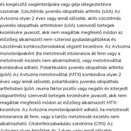
és kiegészítő oxigénterápiára vagy gépi lélegeztetésre
szorulnak. Szisztémás juvenilis idiopathiás arthritis (sJIA) Az
Avtozma olyan 2 éves vagy annál idősebb, aktív szisztémás
juvenilis idiopathiás arthritisben (sJIA) szenvedő betegek
kezelésére javasolt, akik nem reagáltak megfelelő módon az
előzőleg alkalmazott nem-szteroid gyulladásgátlókkal és
szisztémás kortikoszteroidokkal végzett kezelésre. Az Avtozma
monoterápiaként (ha metotrexát intolerancia áll fenn vagy a
metotrexát-kezelés nem alkalmazható), vagy metotrexáttal
kombinálva adható. Poliartikuláris juvenilis idiopathiás arthritis
(pJIA) Az Avtozma metotrexáttal (MTX) kombinálva olyan 2
éves vagy annál idősebb, poliartikuláris juvenilis idiopathiás
arthritisben (pJIA, reuma faktor pozitív vagy negatív és kiterjedt
oligoarthritis) szenvedő betegek kezelésére javasolt, akik nem
reagáltak megfelelő módon az előzőleg alkalmazott MTX-
kezelésre. Az Avtozma monoterápiaként adható, ha metotrexát
intolerancia áll fenn, vagy a tartós metotrexát-kezelés nem
alkalmazható. Citokinfelszabadulási szindróma (CRS) Az
Avtozma olyan felnőttek és 2 éves vagy annál idősebb