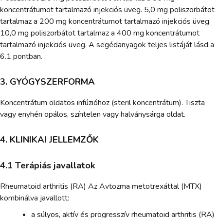
koncentrátumot tartalmazó injekciós üveg. 5,0 mg poliszorbátot
tartalmaz a 200 mg koncentrátumot tartalmazó injekciós üveg.
10,0 mg poliszorbátot tartalmaz a 400 mg koncentrátumot
tartalmazó injekciós üveg. A segédanyagok teljes listáját lásd a
6.1 pontban.
3. GYÓGYSZERFORMA
Koncentrátum oldatos infúzióhoz (steril koncentrátum). Tiszta
vagy enyhén opálos, színtelen vagy halványsárga oldat.
4. KLINIKAI JELLEMZŐK
4.1 Terápiás javallatok
Rheumatoid arthritis (RA) Az Avtozma metotrexáttal (MTX)
kombinálva javallott:
a súlyos, aktív és progresszív rheumatoid arthritis (RA)