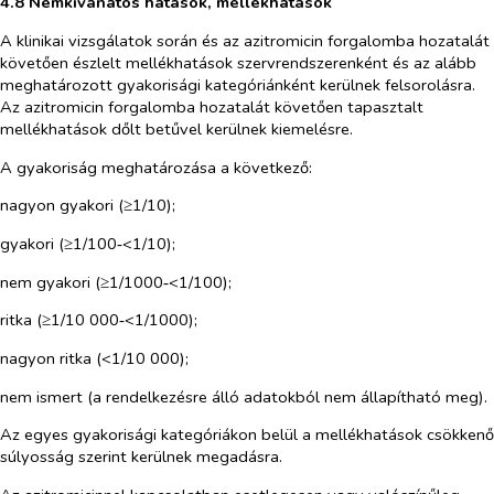
4.8 Nemkívánatos hatások, mellékhatások
A klinikai vizsgálatok során és az azitromicin forgalomba hozatalát
követően észlelt mellékhatások szervrendszerenként és az alább
meghatározott gyakorisági kategóriánként kerülnek felsorolásra.
Az azitromicin forgalomba hozatalát követően tapasztalt
mellékhatások dőlt betűvel kerülnek kiemelésre.
A gyakoriság meghatározása a következő:
nagyon gyakori (≥1/10);
gyakori (≥1/100‑<1/10);
nem gyakori (≥1/1000‑<1/100);
ritka (≥1/10 000‑<1/1000);
nagyon ritka (<1/10 000);
nem ismert (a rendelkezésre álló adatokból nem állapítható meg).
Az egyes gyakorisági kategóriákon belül a mellékhatások csökkenő
súlyosság szerint kerülnek megadásra.