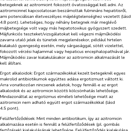
betegeknek az azitromicint fokozott óvatossággal kell adni. Az
azitromicinnel kapcsolatosan beszámoltak fulmináns hepatitisről,
ami potenciálisan életveszélyes májelégtelenséghez vezetett (lásd
4.8 pont). Lehetséges, hogy néhány betegnek már meglévő
májbetegsége volt vagy más hepatotoxikus gyógyszert szedett
.
Májfunkciós teszteket/vizsgálatokat kell végezni májműködési
zavarra utaló jelek és tünetek megjelenésekor, például hirtelen
kialakuló gyengeség esetén, mely sárgasággal, sötét vizelettel,
fokozott vérzési hajlammal vagy hepaticus encephalopathiával jár.
Májműködési zavar kialakulásakor az azitromicin alkalmazását le
kell állítani.
Ergot alkaloidok:
Ergot származékokkal kezelt betegeknél egyes
makrolid antibiotikumok együttes adása ergotizmust váltott ki.
Arra vonatkozóan nincsenek adatok, hogy fennáll-e az ergot
alkaloidok és az azitromicin közötti kölcsönhatás lehetősége.
Mindazonáltal az ergotizmus elméleti lehetősége miatt az
azitromicin nem adható együtt ergot származékokkal (lásd
4.5 pont).
Felülfertőződések:
Mint minden antibiotikum, így az azitromicin
alkalmazása esetén is fennáll a felülfertőződések (pl. gombás
fertőzések) kialakulásának lehetősége. Felülfertőződés kialakulása