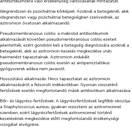
antibiotikumokra való érzékenység változásának mintázatát.
Idegrendszeri és pszichiátriai kórképek:
Azoknál a betegeknél, akik
idegrendszeri vagy pszichiátriai betegségben szenvednek, az
azitromicin óvatosan alkalmazandó.
Pseudomembranosus colitis:
a makrolid antibiotikumok
alkalmazását követően pseudomembranosus colitis eseteit
jelentették, ezért gondolni kell a betegség diagnózisára azoknál a
betegeknél, akik az azitromicin-kezelés megkezdése után
hasmenést tapasztalnak. Azitromicin-indukált
pseudomembranosus colitis esetén az antiperisztaltikus
gyógyszerek adása nem javasolt.
Hosszútávú alkalmazás: Nincs tapasztalat az azitromicin
alkalmazásáról a felsorolt indikációkban. Gyorsan visszatérő
fertőzések esetén megfontolandó másik antibiotikum alkalmazása.
Bőr- és lágyrész-fertőzések
: A lágyrészfertőzések legfőbb okozója
a
Staphylococcus aureus
, gyakran rezisztens az azitromicinnel
szemben, ezért lágyrészfertőzések azitromicinnel történő
kezelésének megkezdése előtt megfontolandó érzékenységi
vizsgálat elvégzése.