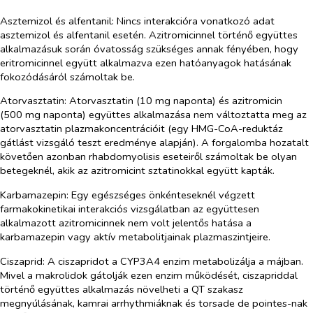
Asztemizol és alfentanil:
Nincs interakcióra vonatkozó adat
asztemizol és alfentanil esetén. Azitromicinnel történő együttes
alkalmazásuk során óvatosság szükséges annak fényében, hogy
eritromicinnel együtt alkalmazva ezen hatóanyagok hatásának
fokozódásáról számoltak be.
Atorvasztatin:
Atorvasztatin (10 mg naponta) és azitromicin
(500 mg naponta) együttes alkalmazása nem változtatta meg az
atorvasztatin plazmakoncentrációit (egy HMG-CoA-reduktáz
gátlást vizsgáló teszt eredménye alapján). A forgalomba hozatalt
követően azonban rhabdomyolisis eseteiről számoltak be olyan
betegeknél, akik az azitromicint sztatinokkal együtt kapták.
Karbamazepin:
Egy egészséges önkénteseknél végzett
farmakokinetikai interakciós vizsgálatban az együttesen
alkalmazott azitromicinnek nem volt jelentős hatása a
karbamazepin vagy aktív metabolitjainak plazmaszintjeire.
Ciszaprid:
A ciszapridot a CYP3A4 enzim metabolizálja a májban.
Mivel a makrolidok gátolják ezen enzim működését, ciszapriddal
történő együttes alkalmazás növelheti a QT szakasz
megnyúlásának, kamrai arrhythmiáknak és torsade de pointes-nak