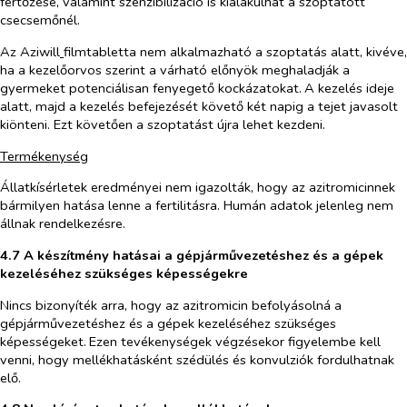
fertőzése, valamint szenzibilizáció is kialakulhat a szoptatott
csecsemőnél.
Az Aziwill
filmtabletta nem
alkalmazható a szoptatás alatt,
kivéve,
ha a kezelőorvos szerint a várható előnyök meghaladják a
gyermeket potenciálisan fenyegető kockázatokat.
A kezelés ideje
alatt, majd a kezelés befejezését követő két napig a tejet javasolt
kiönteni. Ezt követően a szoptatást újra lehet kezdeni.
Termékenység
Állatkísérletek eredményei nem igazolták, hogy az azitromicinnek
bármilyen hatása lenne a fertilitásra. Humán adatok jelenleg nem
állnak rendelkezésre.
4.7 A készítmény hatásai a gépjárművezetéshez és a gépek
kezeléséhez szükséges képességekre
Nincs bizonyíték arra, hogy az azitromicin befolyásolná a
gépjárművezetéshez és a gépek kezeléséhez szükséges
képességeket.
Ezen tevékenységek végzésekor figyelembe kell
venni, hogy mellékhatásként szédülés és konvulziók fordulhatnak
elő.