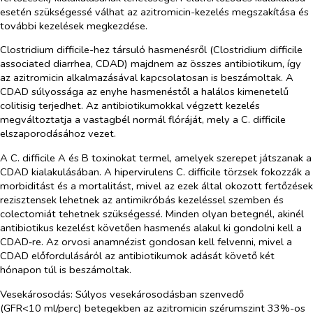
esetén szükségessé válhat az azitromicin-kezelés megszakítása és
további kezelések megkezdése.
Clostridium difficile
-hez társuló hasmenésről (
Clostridium difficile
associated diarrhea, CDAD) majdnem az összes antibiotikum, így
az azitromicin alkalmazásával kapcsolatosan is beszámoltak. A
CDAD súlyossága az enyhe hasmenéstől a halálos kimenetelű
colitisig terjedhet. Az antibiotikumokkal végzett kezelés
megváltoztatja a vastagbél normál flóráját, mely a
C. difficile
elszaporodásához vezet.
A
C. difficile
A és B toxinokat termel, amelyek szerepet játszanak a
CDAD kialakulásában. A hipervirulens
C. difficile
törzsek fokozzák a
morbiditást és a mortalitást, mivel az ezek által okozott fertőzések
rezisztensek lehetnek az antimikróbás kezeléssel szemben és
colectomiát tehetnek szükségessé. Minden olyan betegnél, akinél
antibiotikus kezelést követően hasmenés alakul ki gondolni kell a
CDAD‑re. Az orvosi anamnézist gondosan kell felvenni, mivel a
CDAD előfordulásáról az antibiotikumok adását követő két
hónapon túl is beszámoltak.
Vesekárosodás
: Súlyos vesekárosodásban szenvedő
(GFR<10 ml/perc) betegekben az azitromicin szérumszint 33%-os