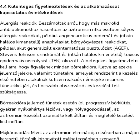
4.4 Különleges figyelmeztetések és az alkalmazással
kapcsolatos óvintézkedések
Allergiás reakciók:
Beszámoltak arról, hogy más makrolid
antibiotikumokhoz hasonlóan az azitromicin ritka esetben súlyos
allergiás reakciókat, például angioneuroticus oedemát és (ritkán
halálos kimenetelű) anaphylaxiát, bőrgyógyászati reakciókat,
például akut generalizált exantematózus pusztulózist (AGEP),
Stevens-Johnson-szindrómát és (ritkán halálos kimenetelű) toxicus
epidermalis necrolysist (TEN) okozott. A betegeket figyelmeztetni
kell arra, hogy figyeljenek minden bőrreakcióra, illetve az ezekre
jellemző jelekre, valamint tünetekre, amelyek rendszerint a kezelés
első hetében alakulnak ki. Ezen reakciók némelyike recurrens
tünetekkel járt, és hosszabb obszervációt és kezelést tett
szükségessé.
Bőrreakcióra jellemző tünetek esetén (pl. progresszív bőrkiütés,
gyakran nyálkahártya lézióval vagy hólyagosodással), az
azitromicin-kezelést azonnal le kell állítani és megfelelő kezelést
kell indítani.
Májkárosodás:
Mivel az azitromicin eliminációja elsősorban a májon
keresztül történik, bizonyított májbetegségben szenvedő