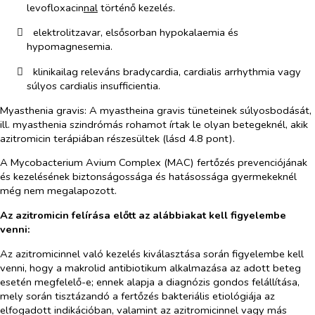
levofloxacin
nal
történő kezelés.
​
elektrolitzavar, elsősorban hypokalaemia és
hypomagnesemia.
​
klinikailag releváns bradycardia, cardialis arrhythmia vagy
súlyos cardialis insufficientia.
Myasthenia gravis
: A myastheina gravis tüneteinek súlyosbodását,
ill. myasthenia szindrómás rohamot írtak le olyan betegeknél, akik
azitromicin terápiában részesültek (lásd 4.8 pont).
A Mycobacterium Avium Complex (MAC) fertőzés prevenciójának
és kezelésének biztonságossága és hatásossága gyermekeknél
még nem megalapozott.
Az azitromicin felírása előtt az alábbiakat kell figyelembe
venni:
Az azitromicinnel való kezelés kiválasztása során figyelembe kell
venni, hogy a makrolid antibiotikum alkalmazása az adott beteg
esetén megfelelő-e; ennek alapja a diagnózis gondos felállítása,
mely során tisztázandó a fertőzés bakteriális etiológiája az
elfogadott indikációban, valamint az azitromicinnel vagy más