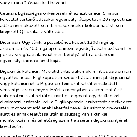
vagy utána 2 órával kell bevenni.
Cetirizin
: Egészséges önkénteseknél az azitromicin 5 napon
keresztül történő adásakor egyensúlyi állapotban 20 mg cetirizin
adása nem okozott sem farmakokinetikai kölcsönhatást, sem
kifejezett QT-szakasz változást.
Didanozin:
Úgy tűnik, a placebóhoz képest 1200 mg/nap
azitromicin és 400 mg/nap didanozin egyidejű alkalmazása 6 HIV-
pozitív vizsgálati alanynál nem befolyásolta a didanozin
egyensúlyi farmakokinetikáját.
Digoxin és kolchicin:
Makrolid antibiotikumok, mint az azitromicin,
együttes adása P-glikoprotein-szubsztráttal, mint pl. digoxinnal
vagy kolchicinnel, a P-glikoprotein-szubsztrát emelkedett
vérszintjét eredményezi. Ezért, amennyiben azitromicint és P-
glikoprotein-szubsztrátot, mint pl. digoxint egyidejűleg kell
alkalmazni, számolni kell a P-glikoprotein-szubsztrát emelkedett
szérumkoncentrációjának lehetőségével. Az azitromicin-kezelés
alatt és annak leállítása után is szükség van a klinikai
monitorozásra, és lehetőség szerint a szérum digoxinszintjének
követésére.
Zidovudin:
1000 mg azitromicin egyszeri, illetve 1200 mg vagy