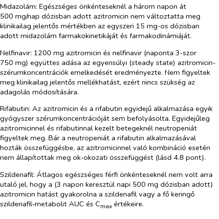
Midazolám:
Egészséges önkénteseknél a három napon át
500 mg/nap dózisban adott azitromicin nem változtatta meg
klinikailag jelentős mértékben az egyszeri 15 mg-os dózisban
adott midazolám farmakokinetikáját és farmakodinámiáját.
Nelfinavir:
1200 mg azitromicin és nelfinavir (naponta 3-szor
750 mg) együttes adása az egyensúlyi (steady state) azitromicin-
szérumkoncentrációk emelkedését eredményezte. Nem figyeltek
meg klinikailag jelentős mellékhatást, ezért nincs szükség az
adagolás módosítására.
Rifabutin:
Az azitromicin és a rifabutin egyidejű alkalmazása egyik
gyógyszer szérumkoncentrációját sem befolyásolta. Egyidejűleg
azitromicinnel és rifabutinnal kezelt betegeknél neutropeniát
figyeltek meg. Bár a neutropeniát a rifabutin alkalmazásával
hozták összefüggésbe, az azitromicinnel való kombináció esetén
nem állapítottak meg ok-okozati összefüggést (lásd 4.8 pont).
Szildenafil:
Átlagos egészséges férfi önkénteseknél nem volt arra
utaló jel, hogy a (3 napon keresztül napi 500 mg dózisban adott)
azitromicin hatást gyakorolna a szildenafil vagy a fő keringő
szildenafil‑metabolit AUC és C
értékeire.
max