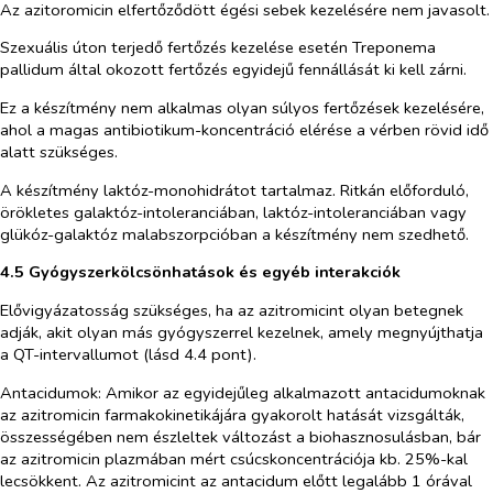
Az azitoromicin elfertőződött égési sebek kezelésére nem javasolt.
Szexuális úton terjedő fertőzés kezelése esetén
Treponema
pallidum
által okozott fertőzés egyidejű fennállását ki kell zárni.
Ez a készítmény nem alkalmas olyan súlyos fertőzések kezelésére,
ahol a magas antibiotikum-koncentráció elérése a vérben rövid idő
alatt szükséges.
A készítmény laktóz-monohidrátot tartalmaz. Ritkán előforduló,
örökletes galaktóz-intoleranciában, laktóz-intoleranciában vagy
glükóz-galaktóz malabszorpcióban a készítmény nem szedhető.
4.5 Gyógyszerkölcsönhatások és egyéb interakciók
Elővigyázatosság szükséges, ha az azitromicint olyan betegnek
adják, akit olyan más gyógyszerrel kezelnek, amely megnyújthatja
a QT-intervallumot (lásd 4.4 pont).
Antacidumok:
Amikor az egyidejűleg alkalmazott antacidumoknak
az azitromicin farmakokinetikájára gyakorolt hatását vizsgálták,
összességében nem észleltek változást a biohasznosulásban, bár
az azitromicin plazmában mért csúcskoncentrációja kb. 25%-kal
lecsökkent. Az azitromicint az antacidum előtt legalább 1 órával