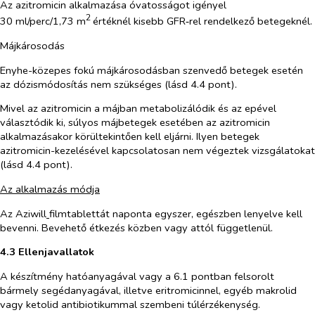
Az azitromicin alkalmazása óvatosságot igényel
2
30 ml/perc/1,73 m
értéknél kisebb GFR‑rel rendelkező betegeknél.
Májkárosodás
Enyhe-közepes fokú májkárosodásban szenvedő betegek esetén
az dózismódosítás nem szükséges (lásd 4.4 pont).
Mivel az azitromicin a májban metabolizálódik és az epével
választódik ki, súlyos májbetegek esetében az azitromicin
alkalmazásakor körültekintően kell eljárni. Ilyen betegek
azitromicin-kezelésével kapcsolatosan nem végeztek vizsgálatokat
(lásd 4.4 pont).
Az alkalmazás módja
Az Aziwill
filmtablettát naponta egyszer, egészben lenyelve kell
bevenni. Bevehető étkezés közben vagy attól függetlenül.
4.3 Ellenjavallatok
A készítmény hatóanyagával vagy a 6.1 pontban felsorolt
bármely segédanyagával, illetve eritromicinnel, egyéb makrolid
vagy ketolid antibiotikummal szembeni túlérzékenység.