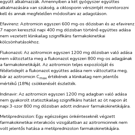
együtt alkalmazzák. Amennyiben a két gyógyszer együttes
alkalmazására van szükség, a ciklosporin vérszintjét monitorozni
kell és annak megfelelően módosítani az adagoláson.
Efavirenz
: Azitromicin egyszeri 600 mg-os dózisban és az efavirenz
7 napon keresztül napi 400 mg dózisban történő együttes adása
nem vezetett klinikailag szignifikáns farmakokinetikai
kölcsönhatásokhoz.
Flukonazol:
Az azitromicin egyszeri 1200 mg dózisban való adása
nem változtatta meg a flukonazol egyszeri 800 mg-os adagjának
a farmakokinetikáját. Az azitromicin teljes expozícióját és
féléletidejét a flukonazol együttes adása nem változtatta meg,
bár az azitromicin C
értékének a klinikailag nem jelentős
max
mértékű (18%) csökkenését észlelték.
Indinavir:
Az azitromicin egyszeri 1200 mg adagban való adása
nem gyakorolt statisztikailag szignifikáns hatást az öt napon át
napi 3-szor 800 mg dózisban adott indinavir farmakokinetikájára.
Metilprednizolon:
Egy egészséges önkénteseknél végzett
farmakokinetikai interakciós vizsgálatban az azitromicinnek nem
volt jelentős hatása a metilprednizolon farmakokinetikájára.