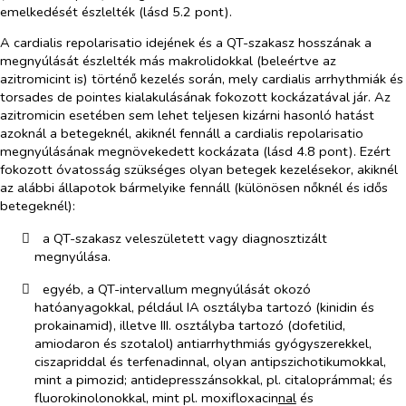
emelkedését észlelték (lásd 5.2 pont).
A
cardialis repolarisatio idejének és a QT-szakasz hosszának a
megnyúlását
észlelték más makrolidokkal (beleértve az
azitromicint is) történő kezelés során, mely cardialis arrhythmiák és
torsades de pointes kialakulásának fokozott kockázatával jár. Az
azitromicin esetében sem lehet teljesen kizárni hasonló hatást
azoknál a betegeknél, akiknél fennáll a cardialis repolarisatio
megnyúlásának megnövekedett kockázata (lásd 4.8 pont). Ezért
fokozott óvatosság szükséges olyan betegek kezelésekor, akiknél
az alábbi állapotok bármelyike fennáll (különösen nőknél és idős
betegeknél):
​
a QT-szakasz veleszületett vagy diagnosztizált
megnyúlása.
​
egyéb, a QT-intervallum megnyúlását okozó
hatóanyagokkal, például IA osztályba tartozó (kinidin és
prokainamid), illetve III. osztályba tartozó (dofetilid,
amiodaron és szotalol)
antiarrhythmiás gyógyszerekkel,
ciszapriddal és terfenadinnal, olyan antipszichotikumokkal,
mint a pimozid; antidepresszánsokkal, pl. citaloprámmal; és
fluorokinolonokkal, mint pl. moxifloxacin
nal
és