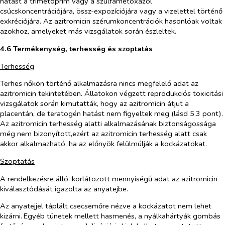
hatást a trimetoprim vagy a szulfametoxazol
csúcskoncentrációjára, össz-expozíciójára vagy a vizelettel történő
exkréciójára. Az azitromicin szérumkoncentrációk hasonlóak voltak
azokhoz, amelyeket más vizsgálatok során észleltek.
4.6 Termékenység, terhesség és szoptatás
Terhesség
Terhes nőkön történő alkalmazásra nincs megfelelő adat az
azitromicin tekintetében. Állatokon végzett reprodukciós toxicitási
vizsgálatok során kimutatták, hogy az azitromicin átjut a
placentán, de teratogén hatást nem figyeltek meg (lásd 5.3 pont).
Az azitromicin terhesség alatti alkalmazásának biztonságossága
még nem bizonyított,ezért az azitromicin terhesség alatt csak
akkor alkalmazható, ha az előnyök felülmúlják a kockázatokat.
Szoptatás
A rendelkezésre álló, korlátozott mennyiségű adat a
z azitromicin
kiválasztódását igazolta az anyatejbe.
Az anyatejjel táplált csecsemőre nézve a kockázatot nem lehet
kizárni.
Egyéb tünetek mellett hasmenés, a nyálkahártyák gombás