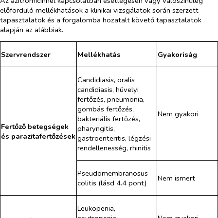
Az azitromicinnel kapcsolatban esetlegesen vagy valószínűleg
előforduló mellékhatások a klinikai vizsgálatok során szerzett
tapasztalatok és a forgalomba hozatalt követő tapasztalatok
alapján az alábbiak.
Szervrendszer
Mellékhatás
Gyakoriság
Candidiasis, oralis
candidiasis, hüvelyi
fertőzés, pneumonia,
gombás fertőzés,
Nem gyakori
bakteriális fertőzés,
Fertőző betegségek
pharyngitis,
és parazitafertőzések
gastroenteritis, légzési
rendellenesség, rhinitis
Pseudomembranosus
Nem ismert
colitis
(lásd 4.4 pont)
Leukopenia,