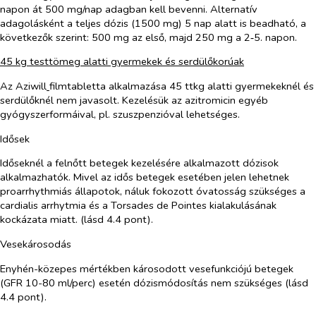
napon át 500 mg/nap adagban kell bevenni. Alternatív
adagolásként a teljes dózis (1500 mg) 5 nap alatt is beadható, a
következők szerint: 500 mg az első, majd 250 mg a 2‑5. napon.
45 kg testtömeg alatti gyermekek és serdülőkorúak
Az Aziwill
filmtabletta alkalmazása 45 ttkg alatti gyermekeknél és
serdülőknél nem javasolt. Kezelésük az azitromicin egyéb
gyógyszerformáival, pl. szuszpenzióval lehetséges.
Idősek
Időseknél a felnőtt betegek kezelésére alkalmazott dózisok
alkalmazhatók. Mivel az idős betegek esetében jelen lehetnek
proarrhythmiás állapotok, náluk fokozott óvatosság szükséges a
cardialis arrhytmia és a Torsades de Pointes kialakulásának
kockázata miatt. (lásd 4.4 pont).
Vesekárosodás
Enyhén-közepes mértékben károsodott vesefunkciójú betegek
(GFR 10-80 ml/perc) esetén dózismódosítás nem szükséges (lásd
4.4 pont).