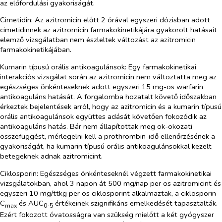
az előfordulási gyakoriságát.
Cimetidin
: Az azitromicin előtt 2 órával egyszeri dózisban adott
cimetidinnek az azitromicin farmakokinetikájára gyakorolt hatásait
elemző vizsgálatban nem észleltek változást az azitromicin
farmakokinetikájában.
Kumarin típusú orális antikoagulánsok
: Egy farmakokinetikai
interakciós vizsgálat során az azitromicin nem változtatta meg az
egészséges önkénteseknek adott egyszeri 15 mg-os warfarin
antikoaguláns hatását. A forgalomba hozatalt követő időszakban
érkeztek bejelentések arról, hogy az azitromicin és a kumarin típusú
orális antikoagulánsok együttes adását követően fokozódik az
antikoaguláns hatás. Bár nem állapítottak meg ok-okozati
összefüggést, mérlegelni kell a prothrombin-idő ellenőrzésének a
gyakoriságát, ha kumarin típusú orális antikoagulánsokkal kezelt
betegeknek adnak azitromicint.
Ciklosporin:
Egészséges önkénteseknél végzett farmakokinetikai
vizsgálatokban, ahol 3 napon át 500 mg/nap per os azitromicint és
egyszeri 10 mg/ttkg per os ciklosporint alkalmaztak, a ciklosporin
C
és AUC
értékeinek szignifikáns emelkedését tapasztalták.
max
0-5
Ezért fokozott óvatosságra van szükség mielőtt a két gyógyszer