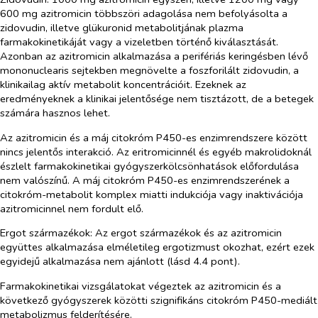
600 mg azitromicin többszöri adagolása nem befolyásolta a
zidovudin, illetve glükuronid metabolitjának plazma
farmakokinetikáját vagy a vizeletben történő kiválasztását.
Azonban az azitromicin alkalmazása a perifériás keringésben lévő
mononuclearis sejtekben megnövelte a foszforilált zidovudin, a
klinikailag aktív metabolit koncentrációit. Ezeknek az
eredményeknek a klinikai jelentősége nem tisztázott, de a betegek
számára hasznos lehet.
Az azitromicin és a máj citokróm P450-es enzimrendszere között
nincs jelentős interakció. Az eritromicinnél és egyéb makrolidoknál
észlelt farmakokinetikai gyógyszerkölcsönhatások előfordulása
nem valószínű. A máj citokróm P450-es enzimrendszerének a
citokróm-metabolit komplex miatti indukciója vagy inaktivációja
azitromicinnel nem fordult elő.
Ergot származékok:
Az ergot származékok és az azitromicin
együttes alkalmazása elméletileg ergotizmust okozhat, ezért ezek
egyidejű alkalmazása nem ajánlott (lásd 4.4 pont).
Farmakokinetikai vizsgálatokat végeztek az azitromicin és a
következő gyógyszerek közötti szignifikáns citokróm P450-mediált
metabolizmus felderítésére.