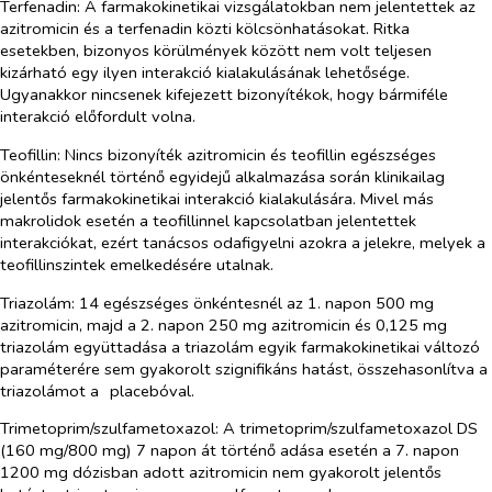
Terfenadin:
A farmakokinetikai vizsgálatokban nem jelentettek az
azitromicin és a terfenadin közti kölcsönhatásokat. Ritka
esetekben, bizonyos körülmények között nem volt teljesen
kizárható egy ilyen interakció kialakulásának lehetősége.
Ugyanakkor nincsenek kifejezett bizonyítékok, hogy bármiféle
interakció előfordult volna.
Teofillin:
Nincs bizonyíték azitromicin és teofillin egészséges
önkénteseknél történő egyidejű alkalmazása során klinikailag
jelentős farmakokinetikai interakció kialakulására. Mivel más
makrolidok esetén a teofillinnel kapcsolatban jelentettek
interakciókat, ezért tanácsos odafigyelni azokra a jelekre, melyek a
teofillinszintek emelkedésére utalnak.
Triazolám:
14 egészséges önkéntesnél az 1. napon 500 mg
azitromicin, majd a 2. napon 250 mg azitromicin és 0,125 mg
triazolám együttadása a triazolám egyik farmakokinetikai változó
paraméterére sem gyakorolt szignifikáns hatást, összehasonlítva a
triazolámot a
placebóval.
Trimetoprim/szulfametoxazol
: A trimetoprim/szulfametoxazol DS
(160 mg/800 mg) 7 napon át történő adása esetén a 7. napon
1200 mg dózisban adott azitromicin nem gyakorolt jelentős