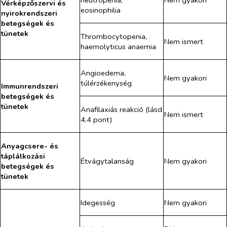
neutropenia,
Nem gyakori
Vérképzőszervi és
eosinophilia
nyirokrendszeri
betegségek és
tünetek
Thrombocytopenia,
Nem ismert
haemolyticus anaemia
Angioedema,
Nem gyakori
túlérzékenység
Immunrendszeri
betegségek és
tünetek
Anafilaxiás reakció
(lásd
Nem ismert
4.4 pont)
Anyagcsere- és
táplálkozási
Étvágytalanság
Nem gyakori
betegségek és
tünetek
Idegesség
Nem gyakori