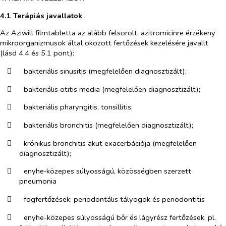
4.1 Terápiás javallatok
Az Aziwill filmtabletta az alább felsorolt, azitromicinre érzékeny
mikroorganizmusok által okozott fertőzések kezelésére javallt
(lásd 4.4 és 5.1 pont):
​
bakteriális sinusitis (megfelelően diagnosztizált);
​
bakteriális otitis media (megfelelően diagnosztizált);
​
bakteriális pharyngitis, tonsillitis;
​
bakteriális bronchitis (megfelelően diagnosztizált);
​
krónikus bronchitis akut exacerbációja (megfelelően
diagnosztizált);
​
enyhe‑közepes súlyosságú, közösségben szerzett
pneumonia
​
fogfertőzések: periodontális tályogok és periodontitis
​
enyhe-közepes súlyosságú bőr és lágyrész fertőzések, pl.