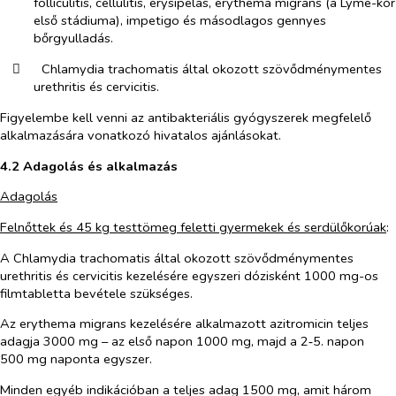
folliculitis, cellulitis,
erysipelas
, erythema migrans (a Lyme-kór
első stádiuma), impetigo és másodlagos gennyes
bőrgyulladás.
​
Chlamydia trachomatis
által okozott szövődménymentes
urethritis és cervicitis.
Figyelembe kell venni az antibakteriális gyógyszerek megfelelő
alkalmazására vonatkozó hivatalos ajánlásokat.
4.2 Adagolás és alkalmazás
Adagolás
Felnőttek és 45 kg testtömeg feletti gyermekek és serdülőkorúak
:
A
Chlamydia trachomatis
által okozott szövődménymentes
urethritis és cervicitis kezelésére egyszeri dózisként 1000 mg-os
filmtabletta bevétele szükséges.
Az erythema migrans kezelésére alkalmazott azitromicin teljes
adagja 3000 mg – az első napon 1000 mg, majd a 2‑5. napon
500 mg naponta egyszer.
Minden egyéb indikációban a teljes adag 1500 mg, amit három