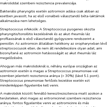
makroliddal szembeni rezisztencia prevalenciája.
Bakteriális pharyngitis esetén azitromicin adása csak abban az
esetben javasolt, ha az első vonalbeli választandó béta-laktámok
alkalmazása nem lehetséges.
Streptococcus infekciók
: A
Streptococcus pyogenes
okozta
pharyngitis/tonsillitis kezelésének és az akut rheumás láz
profilaxisának is első választandó gyógyszere rendszerint a
penicillin. Az azitromicin általában hatékony az oropharynxban lévő
streptococcusok ellen, de nem áll rendelkezésre olyan adat, ami
bizonyítaná az azitromicin hatásosságát az akut rheumás láz
megelőzésére.
Ahogyan más makrolidoknál is, néhány európai országban az
azitromicin esetén is magas a
Streptococcus pneumoniae
-val
szemben jelentett rezisztencia aránya (> 30%) (lásd 5.1 pont).
Streptococcus pneumoniae
fertőzés kezelése esetén ezt
mindenképpen figyelembe kell venni.
A makrolidok között fennálló keresztrezisztencia miatt azokon a
területeken, ahol magas az eritromicinnel szembeni rezisztencia
aránya, fontos figyelembe venni az azitromicinre és más