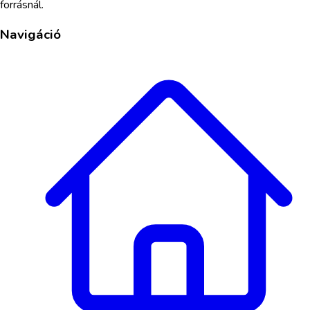
forrásnál.
Navigáció