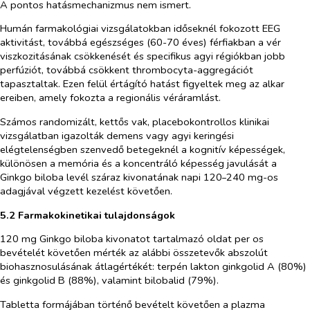
A pontos hatásmechanizmus nem ismert.
Humán farmakológiai vizsgálatokban időseknél fokozott EEG
aktivitást, továbbá egészséges (60-70 éves) férfiakban a vér
viszkozitásának csökkenését és specifikus agyi régiókban jobb
perfúziót, továbbá csökkent thrombocyta-aggregációt
tapasztaltak. Ezen felül értágító hatást figyeltek meg az alkar
ereiben, amely fokozta a regionális véráramlást.
Számos randomizált, kettős vak, placebokontrollos klinikai
vizsgálatban igazolták demens vagy agyi keringési
elégtelenségben szenvedő betegeknél a kognitív képességek,
különösen a memória és a koncentráló képesség javulását a
Ginkgo biloba
levél száraz kivonatának napi 120
240 mg-os
–
adagjával végzett kezelést követően.
5.2 Farmakokinetikai tulajdonságok
120 mg
Ginkgo biloba
kivonatot tartalmazó oldat
per os
bevételét követően mérték az alábbi összetevők abszolút
biohasznosulásának átlagértékét: terpén lakton ginkgolid A (80%)
és ginkgolid B (88%), valamint bilobalid (79%).
Tabletta formájában történő bevételt követően a plazma