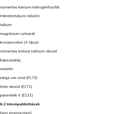
vízmentes kalcium-hidrogénfoszfát
mikrokristályos cellulóz
talkum
magnézium-sztearát
kroszpovidon (A típus)
vízmentes kolloid szilícium-dioxid
Kapszulahéj:
zselatin
sárga vas-oxid (E172)
titán-dioxid (E171)
patentkék V (E131)
6.2 Inkompatibilitások
Nem értelmezhető.