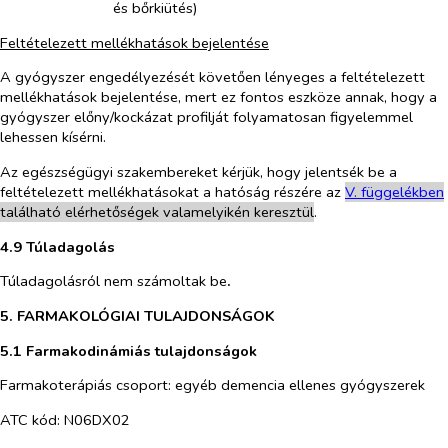
és bőrkiütés)
Feltételezett mellékhatások bejelentése
A gyógyszer engedélyezését követően lényeges a feltételezett
mellékhatások bejelentése, mert ez fontos eszköze annak, hogy a
gyógyszer előny/kockázat profilját folyamatosan figyelemmel
lehessen kísérni.
Az egészségügyi szakembereket kérjük, hogy jelentsék be a
feltételezett mellékhatásokat a hatóság részére az
V. füg
g
elékben
található elérhetőségek valamelyikén keresztül
.
4.9 Túladagolás
Túladagolásról nem számoltak be
.
5. FARMAKOLÓGIAI TULAJDONSÁGOK
5.1 Farmakodinámiás tulajdonságok
Farmakoterápiás csoport: egyéb demencia ellenes gyógyszerek
ATC kód: N06DX02