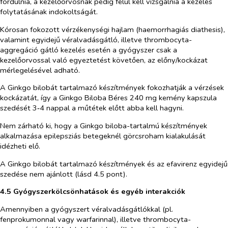
fordulnia, a kezelőorvosnak pedig felül kell vizsgálnia a kezelés
folytatásának indokoltságát.
Kórosan fokozott vérzékenységi hajlam (haemorrhagiás diathesis),
valamint egyidejű véralvadásgátló, illetve thrombocyta-
aggregáció gátló kezelés esetén a gyógyszer csak a
kezelőorvossal való egyeztetést követően, az előny/kockázat
mérlegelésével adható.
A
Ginkgo bilobá
t tartalmazó készítmények fokozhatják a vérzések
kockázatát, így a Ginkgo Biloba Béres 240 mg kemény kapszula
szedését 3‑4 nappal a műtétek előtt abba kell hagyni.
Nem zárható ki, hogy a Ginkgo biloba-tartalmú készítmények
alkalmazása epilepsziás betegeknél görcsroham kialakulását
idézheti elő.
A
Ginkgo bilobá
t tartalmazó készítmények és az efavirenz egyidejű
szedése nem ajánlott (lásd 4.5 pont).
4.5 Gyógyszerkölcsönhatások és egyéb interakciók
Amennyiben a gyógyszert véralvadásgátlókkal (pl.
fenprokumonnal vagy warfarinnal), illetve thrombocyta-