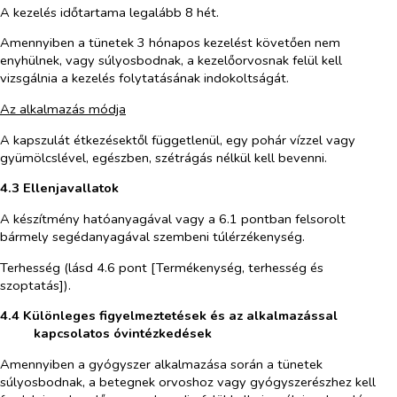
A kezelés időtartama legalább 8 hét.
Amennyiben a tünetek 3 hónapos kezelést követően nem
enyhülnek, vagy súlyosbodnak, a kezelőorvosnak felül kell
vizsgálnia a kezelés folytatásának indokoltságát.
Az alkalmazás módja
A kapszulát étkezésektől függetlenül, egy pohár vízzel vagy
gyümölcslével, egészben, szétrágás nélkül kell bevenni.
4.3 Ellenjavallatok
A készítmény hatóanyagával vagy a 6.1 pontban felsorolt
bármely segédanyagával szembeni túlérzékenység.
Terhesség (lásd 4.6 pont [Termékenység, terhesség és
szoptatás]).
4.4 Különleges figyelmeztetések és az alkalmazással
kapcsolatos óvintézkedések
Amennyiben a gyógyszer alkalmazása során a tünetek
súlyosbodnak, a betegnek orvoshoz vagy gyógyszerészhez kell