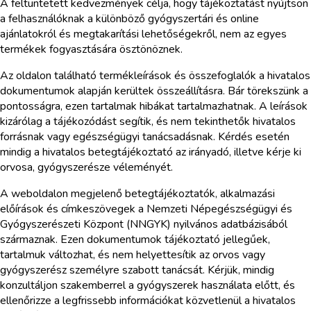
A feltüntetett kedvezmények célja, hogy tájékoztatást nyújtson
a felhasználóknak a különböző gyógyszertári és online
ajánlatokról és megtakarítási lehetőségekről, nem az egyes
termékek fogyasztására ösztönöznek.
Az oldalon található termékleírások és összefoglalók a hivatalos
dokumentumok alapján kerültek összeállításra. Bár törekszünk a
pontosságra, ezen tartalmak hibákat tartalmazhatnak. A leírások
kizárólag a tájékozódást segítik, és nem tekinthetők hivatalos
forrásnak vagy egészségügyi tanácsadásnak. Kérdés esetén
mindig a hivatalos betegtájékoztató az irányadó, illetve kérje ki
orvosa, gyógyszerésze véleményét.
A weboldalon megjelenő betegtájékoztatók, alkalmazási
előírások és címkeszövegek a Nemzeti Népegészségügyi és
Gyógyszerészeti Központ (NNGYK) nyilvános adatbázisából
származnak. Ezen dokumentumok tájékoztató jellegűek,
tartalmuk változhat, és nem helyettesítik az orvos vagy
gyógyszerész személyre szabott tanácsát. Kérjük, mindig
konzultáljon szakemberrel a gyógyszerek használata előtt, és
ellenőrizze a legfrissebb információkat közvetlenül a hivatalos