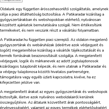
Oldalunk egy független árösszehasonlító szolgáltatás, amelynek
célja a piaci átláthatóság biztosítása. A Patikaradar kizárólag a
gyógyszertárakban és webshopokban elérhető, nyilvánosan
közzétett ajánlatok bemutatására szolgál. Nem értékesítünk
termékeket, és nem veszünk részt a vásárlási folyamatban.
A Patikaradar.hu független piaci szereplő. Az oldalon megjelenő
gyógyszertárak és webáruházak (ideértve azok védjegyeit és
logóit) megjelenítése kizárólag a vásárlók tájékoztatását és a
termék forrásának beazonosítását szolgálja. A megjelenített
védjegyek, logók és márkanevek az adott jogtulajdonosok
kizárólagos tulajdonát képezik, és nem utalnak a Patikaradar és
a védjegy tulajdonosa közötti hivatalos partnerségre,
támogatásra vagy egyéb üzleti kapcsolatra, kivéve, ha ez
kifejezetten jelölve van.
A megjelenített árakat az egyes gyógyszertárak és webshopok
biztosítják, illetve azok nyilvános weboldalairól kerülnek
összegyűjtésre. Az általunk közvetített árak pontosságáért,
érvényességéért, valamint az egyes termékek elérhetőségéért