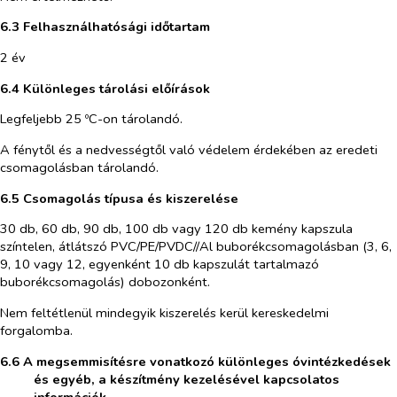
6.3 Felhasználhatósági időtartam
2 év
6.4 Különleges tárolási előírások
Legfeljebb 25 ºC-on tárolandó.
A fénytől és a nedvességtől való védelem érdekében az eredeti
csomagolásban tárolandó.
6.5 Csomagolás típusa és kiszerelése
30 db, 60 db, 90 db, 100 db vagy 120 db kemény kapszula
színtelen, átlátszó PVC/PE/PVDC//Al buborékcsomagolásban (3, 6,
9, 10 vagy 12, egyenként 10 db kapszulát tartalmazó
buborékcsomagolás) dobozonként.
Nem feltétlenül mindegyik kiszerelés kerül kereskedelmi
forgalomba.
6.6 A megsemmisítésre vonatkozó különleges óvintézkedések
és egyéb, a készítmény kezelésével kapcsolatos
információk