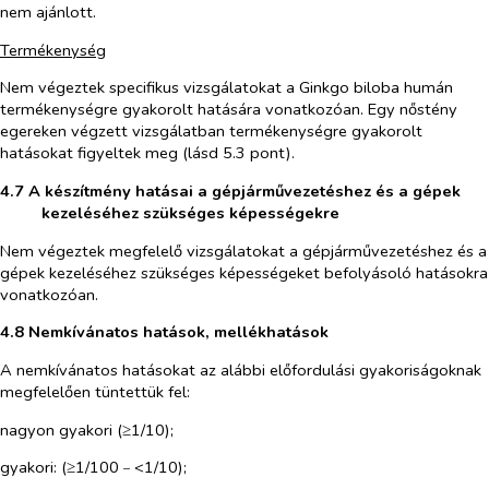
nem ajánlott.
Termékenység
Nem végeztek specifikus vizsgálatokat a
Ginkgo biloba
humán
termékenységre gyakorolt hatására vonatkozóan. Egy nőstény
egereken végzett vizsgálatban termékenységre gyakorolt
hatásokat figyeltek meg (lásd 5.3 pont).
4.7 A készítmény hatásai a gépjárművezetéshez és a gépek
kezeléséhez szükséges képességekre
Nem végeztek megfelelő vizsgálatokat a gépjárművezetéshez és a
gépek kezeléséhez szükséges képességeket befolyásoló hatásokra
vonatkozóan.
4.8 Nemkívánatos hatások, mellékhatások
A nemkívánatos hatásokat az alábbi előfordulási gyakoriságoknak
megfelelően tüntettük fel:
nagyon gyakori (≥1/10);
gyakori: (≥1/100
<1/10);
–