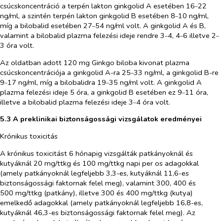
csúcskoncentráció a terpén lakton ginkgolid A esetében 16
22
–
ng/ml, a szintén terpén lakton ginkgolid B esetében 8
10 ng/ml,
–
míg a bilobalid esetében 27
54 ng/ml volt. A ginkgolid A és B,
–
valamint a bilobalid plazma felezési ideje rendre 3
4, 4
6 illetve 2
–
–
–
3 óra volt.
Az oldatban adott 120 mg
Ginkgo biloba
kivonat plazma
csúcskoncentrációja a ginkgolid A-ra 25
33 ng/ml, a ginkgolid B-re
–
9
17 ng/ml, míg a bilobalidra 19
35 ng/ml volt. A ginkgolid A
–
–
plazma felezési ideje 5 óra, a ginkgolid B esetében ez 9
11 óra,
–
illetve a bilobalid plazma felezési ideje 3
4 óra volt.
–
5.3 A preklinikai biztonságossági vizsgálatok eredményei
Krónikus toxicitás
A krónikus toxicitást 6 hónapig vizsgálták patkányoknál és
kutyáknál 20 mg/ttkg és 100 mg/ttkg napi
per os
adagokkal
(amely patkányoknál legfeljebb 3,3-es, kutyáknál 11,6-es
biztonságossági faktornak felel meg), valamint 300, 400 és
500 mg/ttkg (patkány), illetve 300 és 400 mg/ttkg (kutya)
emelkedő adagokkal (amely patkányoknál legfeljebb 16,8-es,
kutyáknál 46,3-es biztonságossági faktornak felel meg). Az