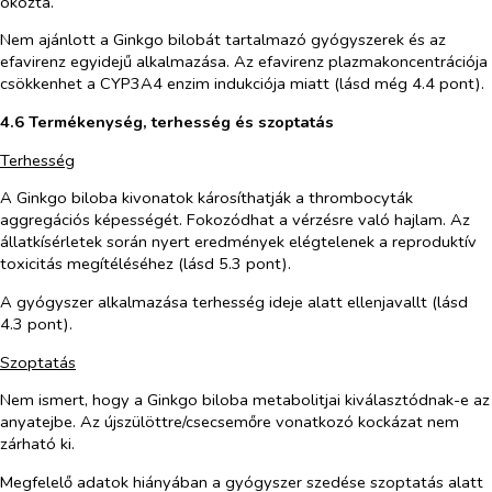
okozta.
Nem ajánlott a
Ginkgo bilobá
t tartalmazó gyógyszerek és az
efavirenz egyidejű alkalmazása. Az efavirenz plazmakoncentrációja
csökkenhet a CYP3A4 enzim indukciója miatt (lásd még 4.4 pont).
4.6 Termékenység, terhesség és szoptatás
Terhesség
A
Ginkgo biloba
kivonatok károsíthatják a thrombocyták
aggregációs képességét. Fokozódhat a vérzésre való hajlam. Az
állatkísérletek során nyert eredmények elégtelenek a reproduktív
toxicitás megítéléséhez (lásd 5.3 pont).
A gyógyszer alkalmazása terhesség ideje alatt ellenjavallt (lásd
4.3 pont).
Szoptatás
Nem ismert, hogy a
Ginkgo biloba
metabolitjai kiválasztódnak-e az
anyatejbe. Az újszülöttre/csecsemőre vonatkozó kockázat nem
zárható ki.
Megfelelő adatok hiányában a gyógyszer szedése szoptatás alatt