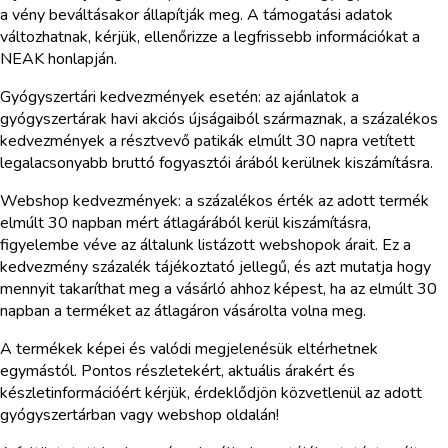
a vény beváltásakor állapítják meg. A támogatási adatok
változhatnak, kérjük, ellenőrizze a legfrissebb információkat a
NEAK honlapján.
Gyógyszertári kedvezmények esetén: az ajánlatok a
gyógyszertárak havi akciós újságaiból származnak, a százalékos
kedvezmények a résztvevő patikák elmúlt 30 napra vetített
legalacsonyabb bruttó fogyasztói árából kerülnek kiszámításra.
Webshop kedvezmények: a százalékos érték az adott termék
elmúlt 30 napban mért átlagárából kerül kiszámításra,
figyelembe véve az általunk listázott webshopok árait. Ez a
kedvezmény százalék tájékoztató jellegű, és azt mutatja hogy
mennyit takaríthat meg a vásárló ahhoz képest, ha az elmúlt 30
napban a terméket az átlagáron vásárolta volna meg.
A termékek képei és valódi megjelenésük eltérhetnek
egymástól. Pontos részletekért, aktuális árakért és
készletinformációért kérjük, érdeklődjön közvetlenül az adott
gyógyszertárban vagy webshop oldalán!