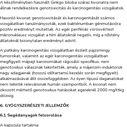
A készítményben használt
Ginkgo biloba
száraz kivonatra nem
állnak rendelkezésre genotoxicitási és karcinogenitási vizsgálatok.
Hasonló kivonat genotoxicitását és karcinogenitását számos
vizsgálatban tanulmányozták, ezek baktériumban génmutációra
pozitív eredményt mutattak. Az egér perifériás vörösvértest
mikronukleusz vizsgálat a hím állatoknál negatív, míg a nőstény
állatoknál bizonytalan eredményt adott.
A patkány karcinogenitási vizsgálatban észlelt pajzsmirigy
tumorokat, valamint az egér karcinogenitási vizsgálatban
megfigyelt májsejt karcinomákat rágcsáló-specifikus, nem
genotoxikus válasznak tekintették, amely a májenzim-induktorok
nagy adagjainak (hosszú időtartamú kezelés során megfigyelt)
alkalmazásával állt összefüggésben. Az ilyen típusú daganatokat
nem tekintik relevánsnak humán szempontból. A kivonat nem
okozott mérhető genotoxikus hatásokat egereknél 2000 mg/ttkg
dózisig.
6. GYÓGYSZERÉSZETI JELLEMZŐK
6.1 Segédanyagok felsorolása
A kapszula tartalma: