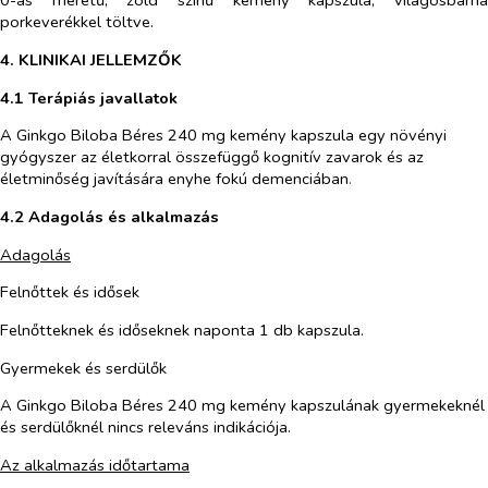
0-ás méretű, zöld színű kemény kapszula, világosbarna
porkeverékkel töltve.
4. KLINIKAI JELLEMZŐK
4.1 Terápiás javallatok
A Ginkgo Biloba Béres 240 mg kemény kapszula egy növényi
gyógyszer az életkorral összefüggő kognitív zavarok és az
életminőség javítására enyhe fokú demenciában
.
4.2 Adagolás és alkalmazás
Adagolás
Felnőttek és idősek
Felnőtteknek és időseknek naponta 1 db kapszula.
Gyermekek és serdülők
A Ginkgo Biloba Béres 240 mg kemény kapszulának gyermekeknél
és serdülőknél nincs releváns indikációja.
Az alkalmazás időtartama