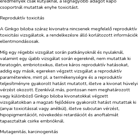
eredmények csak kutyáknál, a legnagyobb adagot kapó
csoportnál mutattak enyhe toxicitást.
Reproduktív toxicitás
A
Ginkgo biloba
száraz kivonatra nincsenek megfelelő reproduktív
toxicitási vizsgálatok, a rendelkezésre álló korlátozott információk
ellentmondásosak.
Míg egy régebbi vizsgálat során patkányoknál és nyulaknál,
valamint egy újabb vizsgálat során egereknél, nem mutattak ki
teratogén, embriotoxikus, illetve káros reproduktív hatásokat,
addig egy másik, egereken végzett vizsgálat a reproduktív
paraméterekre, mint pl. a termékenységre és a reproduktív
teljesítményre gyakorolt hatást mutatott, illetve a kivonat hüvelyi
vérzést okozott. Ezenkívül más, pontosan nem meghatározott
vagy különböző
Ginkgo biloba
kivonatokkal végzett
vizsgálatokban a magzati fejlődésre gyakorolt hatást mutattak ki
(anyai toxicitással vagy anélkül), illetve subcutan vérzést,
hipopigmentációt, növekedési retardációt és anoftalmiát
tapasztaltak csirke embrióknál.
Mutagenitás, karcinogenitás