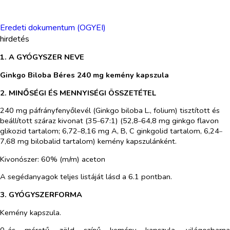
Eredeti dokumentum (OGYEI)
hirdetés
1. A GYÓGYSZER NEVE
Ginkgo Biloba Béres 240 mg kemény kapszula
2. MINŐSÉGI ÉS MENNYISÉGI ÖSSZETÉTEL
240 mg páfrányfenyőlevél (
Ginkgo biloba
L., folium) tisztított és
beállított száraz kivonat (35
67:1) (52,8
64,8 mg ginkgo flavon
–
–
glikozid tartalom; 6,72
8,16 mg A, B, C ginkgolid tartalom, 6,24
–
–
7,68 mg bilobalid tartalom) kemény kapszulánként.
Kivonószer: 60% (m/m) aceton
A segédanyagok teljes listáját lásd a 6.1 pontban.
3. GYÓGYSZERFORMA
Kemény kapszula.