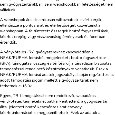
sem gyógyszertárakban, sem webshopokban felelősséget nem
vállalunk.
A webshopok árai dinamikusan változhatnak, ezért kérjük,
ellenőrizze a pontos árat és elérhetőséget közvetlenül a
webshopban. A feltüntetett összegek bruttó fogyasztói árak,
készlet erejéig vagy visszavonásig érvényesek és forintban
értendők.
A vényköteles (Rx) gyógyszerekhez kapcsolódóan a
NEAK/PUPHA forrásból megjelenített bruttó fogyasztói ár
(BFA), támogatási összeg és térítési díj a társadalombiztosítási
támogatással rendelhető készítményekre vonatkozik. Ezek a
NEAK/PUPHA forrású adatok jogszabály alapján rögzítettek; az
adott támogatási jogcím mellett a gyógyszertárak nem
térhetnek el tőlük.
Egyes, TB-támogatással nem rendelkező, szabadáras
vényköteles termékeknél patikánként eltérő, a gyógyszertár
által jelentett bruttó készpénzes árat és/vagy
készletinformációt is megjeleníthetünk. Ezek az adatok a