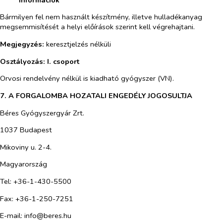
Bármilyen fel nem használt készítmény, illetve hulladékanyag
megsemmisítését a helyi előírások szerint kell végrehajtani.
Megjegyzés:
keresztjelzés nélküli
Osztályozás:
I. csoport
Orvosi rendelvény nélkül is kiadható gyógyszer (VN).
7. A FORGALOMBA HOZATALI ENGEDÉLY JOGOSULTJA
Béres Gyógyszergyár Zrt.
1037 Budapest
Mikoviny u. 2-4.
Magyarország
Tel: +36-1-430-5500
Fax: +36-1-250-7251
E-mail: info@beres.hu