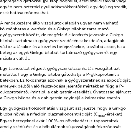
aggregáció gátlókkal (pl. klopidogréllel, acetilszalicilsavval vagy
egyéb nem-szteroid gyulladáscsökkentőkkel) egyidejűleg szedik,
ezek hatása módosulhat.
A rendelkezésre álló vizsgálatok alapján ugyan nem várható
kölcsönhatás a warfarin és a
Ginkgo bilobá
t tartalmazó
gyógyszerek között, de megfelelő ellenőrzés javasolt a
Ginkgo
bilobá
t tartalmazó gyógyszer szedésének kezdetén, adagjának
változtatásakor és a kezelés befejezésekor, továbbá akkor, ha a
beteg az egyik
Ginkgo bilobá
t tartalmazó gyógyszerről egy
másikra vált át.
Egy talinolollal végzett gyógyszerkölcsönhatás vizsgálat azt
mutatta, hogy a
Ginkgo biloba
gátolhatja a P-glikoproteint a
belekben. Ez fokozhatja azoknak a gyógyszereknek az expozícióját,
amelyek bélből való felszívódása jelentős mértékben függ a P-
glikoproteintől (mint pl. a dabigatrán-etexilát). Óvatosság ajánlott
a
Ginkgo biloba
és a dabigatrán egyidejű alkalmazása esetén.
Egy gyógyszerkölcsönhatás vizsgálat azt jelezte, hogy a
Ginkgo
biloba
növeli a nifedipin plazmakoncentrációját (C
-értéket).
max
Egyes betegeknél akár 100%-os növekedést is tapasztaltak,
amely szédülést és a hőhullámok súlyosságának fokozódását