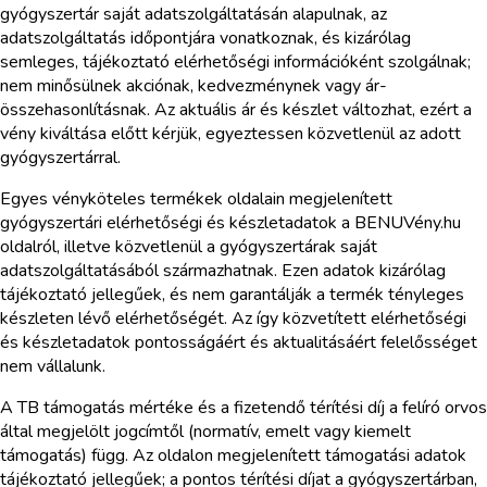
gyógyszertár saját adatszolgáltatásán alapulnak, az
adatszolgáltatás időpontjára vonatkoznak, és kizárólag
semleges, tájékoztató elérhetőségi információként szolgálnak;
nem minősülnek akciónak, kedvezménynek vagy ár-
összehasonlításnak. Az aktuális ár és készlet változhat, ezért a
vény kiváltása előtt kérjük, egyeztessen közvetlenül az adott
gyógyszertárral.
Egyes vényköteles termékek oldalain megjelenített
gyógyszertári elérhetőségi és készletadatok a BENUVény.hu
oldalról, illetve közvetlenül a gyógyszertárak saját
adatszolgáltatásából származhatnak. Ezen adatok kizárólag
tájékoztató jellegűek, és nem garantálják a termék tényleges
készleten lévő elérhetőségét. Az így közvetített elérhetőségi
és készletadatok pontosságáért és aktualitásáért felelősséget
nem vállalunk.
A TB támogatás mértéke és a fizetendő térítési díj a felíró orvos
által megjelölt jogcímtől (normatív, emelt vagy kiemelt
támogatás) függ. Az oldalon megjelenített támogatási adatok
tájékoztató jellegűek; a pontos térítési díjat a gyógyszertárban,