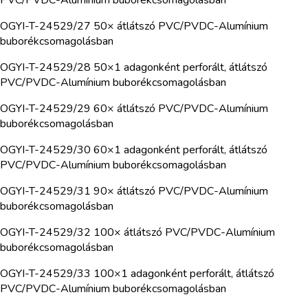
OGYI-T-24529/27 50× átlátszó PVC/PVDC-Alumínium
buborékcsomagolásban
OGYI-T-24529/28 50×1 adagonként perforált, átlátszó
PVC/PVDC-Alumínium buborékcsomagolásban
OGYI-T-24529/29 60× átlátszó PVC/PVDC-Alumínium
buborékcsomagolásban
OGYI-T-24529/30 60×1 adagonként perforált, átlátszó
PVC/PVDC-Alumínium buborékcsomagolásban
OGYI-T-24529/31 90× átlátszó PVC/PVDC-Alumínium
buborékcsomagolásban
OGYI-T-24529/32 100× átlátszó PVC/PVDC-Alumínium
buborékcsomagolásban
OGYI-T-24529/33 100×1 adagonként perforált, átlátszó
PVC/PVDC-Alumínium buborékcsomagolásban