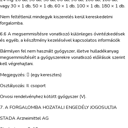
vagy 30 × 1 db, 50 × 1 db, 60 × 1 db, 100 × 1 db, 180 × 1 db.
Nem feltétlenül mindegyik kiszerelés kerül kereskedelmi
forgalomba.
6.6 A megsemmisítésre vonatkozó különleges óvintézkedések
és egyéb, a készítmény kezelésével kapcsolatos információk
Bármilyen fel nem használt gyógyszer, illetve hulladékanyag
megsemmisítését a gyógyszerekre vonatkozó előírások szerint
kell végrehajtani.
Megjegyzés:  (egy keresztes)
Osztályozás: II. csoport
Orvosi rendelvényhez kötött gyógyszer (V).
7. A FORGALOMBA HOZATALI ENGEDÉLY JOGOSULTJA
STADA Arzneimittel AG