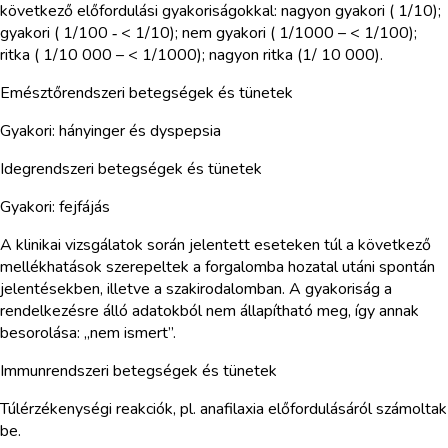
következő előfordulási gyakoriságokkal: nagyon gyakori ( 1/10);
gyakori ( 1/100 ‑ < 1/10); nem gyakori ( 1/1000 – < 1/100);
ritka ( 1/10 000 – < 1/1000); nagyon ritka (1/ 10 000).
Emésztőrendszeri betegségek és tünetek
Gyakori: hányinger és dyspepsia
Idegrendszeri betegségek és tünetek
Gyakori: fejfájás
A klinikai vizsgálatok során jelentett eseteken túl a következő
mellékhatások szerepeltek a forgalomba hozatal utáni spontán
jelentésekben, illetve a szakirodalomban. A gyakoriság a
rendelkezésre álló adatokból nem állapítható meg, így annak
besorolása: „nem ismert”.
Immunrendszeri betegségek és tünetek
Túlérzékenységi reakciók, pl. anafilaxia előfordulásáról számoltak
be.