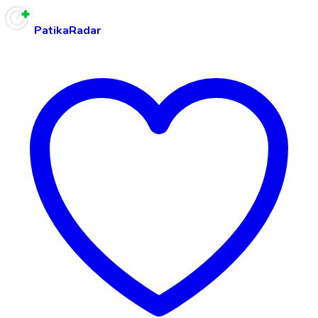
PatikaRadar