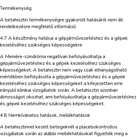
Termékenység
A betahisztin termékenységre gyakorolt hatásáról nem áll
rendelkezésre megfelelő információ.
4.7 A készítmény hatásai a gépjárművezetéshez és a gépek
kezeléséhez szükséges képességekre
A Menière-szindróma negatívan befolyásolhatja a
gépjárművezetéshez és a gépek kezeléséhez szükséges
képességeket. A betahisztin nem vagy csak elhanyagolható
mértékben befolyásolta a gépjárművezetéshez és a gépek
kezeléséhez szükséges képességeket a kifejezetten erre
irányuló klinikai vizsgálatok során. A betahisztin azonban
álmosságot okozhat, ami befolyásolhatja a gépjárművezetéshez
és gépek kezeléséhez szükséges képességeket.
4.8 Nemkívánatos hatások, mellékhatások
A betahisztinnel kezelt betegeknél a placebokontrollos
vizsgálatok során az alábbi mellékhatásokat figyelték meg a