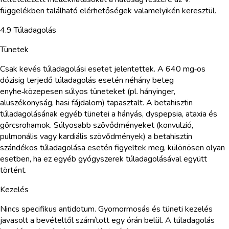
függelékben található elérhetőségek valamelyikén keresztül.
4.9 Túladagolás
Tünetek
Csak kevés túladagolási esetet jelentettek. A 640 mg‑os
dózisig terjedő túladagolás esetén néhány beteg
enyhe‑közepesen súlyos tüneteket (pl. hányinger,
aluszékonyság, hasi fájdalom) tapasztalt. A betahisztin
túladagolásának egyéb tünetei a hányás, dyspepsia, ataxia és
görcsrohamok. Súlyosabb szövődményeket (konvulzió,
pulmonális vagy kardiális szövődmények) a betahisztin
szándékos túladagolása esetén figyeltek meg, különösen olyan
esetben, ha ez egyéb gyógyszerek túladagolásával együtt
történt.
Kezelés
Nincs specifikus antidotum. Gyomormosás és tüneti kezelés
javasolt a bevételtől számított egy órán belül. A túladagolás