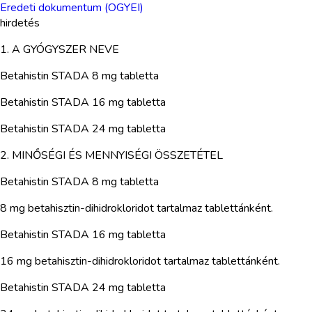
Eredeti dokumentum (OGYEI)
hirdetés
1. A GYÓGYSZER NEVE
Betahistin STADA 8 mg tabletta
Betahistin STADA 16 mg tabletta
Betahistin STADA 24 mg tabletta
2. MINŐSÉGI ÉS MENNYISÉGI ÖSSZETÉTEL
Betahistin STADA 8 mg tabletta
8 mg betahisztin-dihidrokloridot tartalmaz tablettánként.
Betahistin STADA 16 mg tabletta
16 mg betahisztin-dihidrokloridot tartalmaz tablettánként.
Betahistin STADA 24 mg tabletta