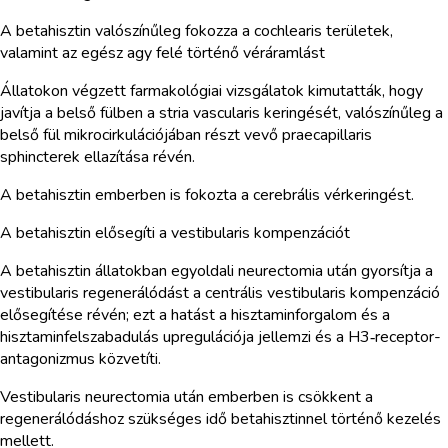
A betahisztin valószínűleg fokozza a cochlearis területek,
valamint az egész agy felé történő véráramlást
Állatokon végzett farmakológiai vizsgálatok kimutatták, hogy
javítja a belső fülben a stria vascularis keringését, valószínűleg a
belső fül mikrocirkulációjában részt vevő praecapillaris
sphincterek ellazítása révén.
A betahisztin emberben is fokozta a cerebrális vérkeringést.
A betahisztin elősegíti a vestibularis kompenzációt
A betahisztin állatokban egyoldali neurectomia után gyorsítja a
vestibularis regenerálódást a centrális vestibularis kompenzáció
elősegítése révén; ezt a hatást a hisztaminforgalom és a
hisztaminfelszabadulás upregulációja jellemzi és a H3‑receptor-
antagonizmus közvetíti.
Vestibularis neurectomia után emberben is csökkent a
regenerálódáshoz szükséges idő betahisztinnel történő kezelés
mellett.