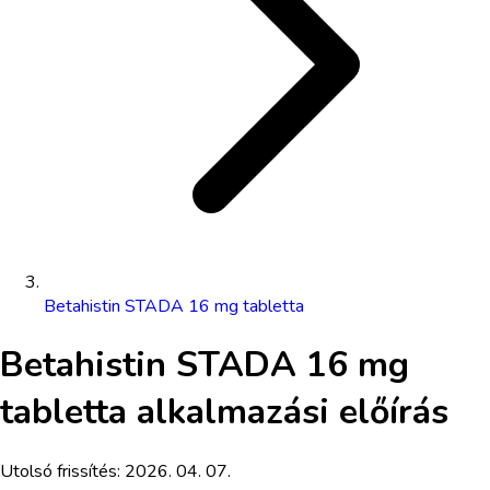
Betahistin STADA 16 mg tabletta
Betahistin STADA 16 mg
tabletta
alkalmazási előírás
Utolsó frissítés:
2026. 04. 07.