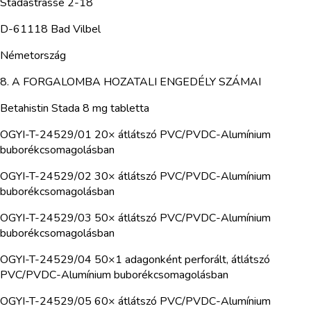
Stadastrasse 2-18
D-61118 Bad Vilbel
Németország
8. A FORGALOMBA HOZATALI ENGEDÉLY SZÁMAI
Betahistin Stada 8 mg tabletta
OGYI-T-24529/01 20× átlátszó PVC/PVDC-Alumínium
buborékcsomagolásban
OGYI-T-24529/02 30× átlátszó PVC/PVDC-Alumínium
buborékcsomagolásban
OGYI-T-24529/03 50× átlátszó PVC/PVDC-Alumínium
buborékcsomagolásban
OGYI-T-24529/04 50×1 adagonként perforált, átlátszó
PVC/PVDC-Alumínium buborékcsomagolásban
OGYI-T-24529/05 60× átlátszó PVC/PVDC-Alumínium