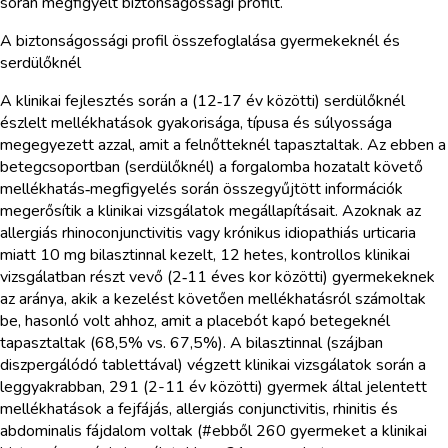
során megfigyelt biztonságossági profilt.
A biztonságossági profil összefoglalása gyermekeknél és
serdülőknél
A klinikai fejlesztés során a (12‑17 év közötti) serdülőknél
észlelt mellékhatások gyakorisága, típusa és súlyossága
megegyezett azzal, amit a felnőtteknél tapasztaltak. Az ebben a
betegcsoportban (serdülőknél) a forgalomba hozatalt követő
mellékhatás‑megfigyelés során összegyűjtött információk
megerősítik a klinikai vizsgálatok megállapításait. Azoknak az
allergiás rhinoconjunctivitis vagy krónikus idiopathiás urticaria
miatt 10 mg bilasztinnal kezelt, 12 hetes, kontrollos klinikai
vizsgálatban részt vevő (2‑11 éves kor közötti) gyermekeknek
az aránya, akik a kezelést követően mellékhatásról számoltak
be, hasonló volt ahhoz, amit a placebót kapó betegeknél
tapasztaltak (68,5% vs. 67,5%). A bilasztinnal (szájban
diszpergálódó tablettával) végzett klinikai vizsgálatok során a
leggyakrabban, 291 (2-11 év közötti) gyermek által jelentett
mellékhatások a fejfájás, allergiás conjunctivitis, rhinitis és
abdominalis fájdalom voltak (#ebből 260 gyermeket a klinikai