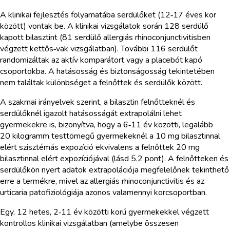
A klinikai fejlesztés folyamatába serdülőket (12‑17 éves kor
között) vontak be. A klinikai vizsgálatok során 128 serdülő
kapott bilasztint (81 serdülő allergiás rhinoconjunctivitisben
végzett kettős‑vak vizsgálatban). További 116 serdülőt
randomizáltak az aktív komparátort vagy a placebót kapó
csoportokba. A hatásosság és biztonságosság tekintetében
nem találtak különbséget a felnőttek és serdülők között.
A szakmai irányelvek szerint, a bilasztin felnőtteknél és
serdülőknél igazolt hatásosságát extrapolálni lehet
gyermekekre is, bizonyítva, hogy a 6‑11 év közötti, legalább
20 kilogramm testtömegű gyermekeknél a 10 mg bilasztinnal
elért szisztémás expozíció ekvivalens a felnőttek 20 mg
bilasztinnal elért expozíciójával (lásd 5.2 pont). A felnőtteken és
serdülőkön nyert adatok extrapolációja megfelelőnek tekinthető
erre a termékre, mivel az allergiás rhinoconjunctivitis és az
urticaria patofiziológiája azonos valamennyi korcsoportban.
Egy, 12 hetes, 2‑11 év közötti korú gyermekekkel végzett
kontrollos klinikai vizsgálatban (amelybe összesen