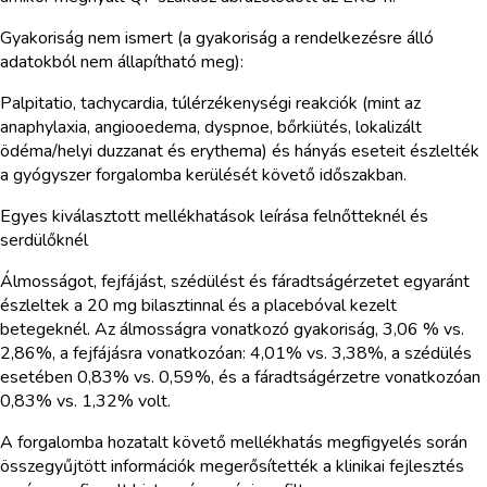
Gyakoriság nem ismert (a gyakoriság a rendelkezésre álló
adatokból nem állapítható meg):
Palpitatio, tachycardia, túlérzékenységi reakciók (mint az
anaphylaxia, angiooedema, dyspnoe, bőrkiütés, lokalizált
ödéma/helyi duzzanat és erythema) és hányás eseteit észlelték
a gyógyszer forgalomba kerülését követő időszakban.
Egyes kiválasztott mellékhatások leírása felnőtteknél és
serdülőknél
Álmosságot, fejfájást, szédülést és fáradtságérzetet egyaránt
észleltek a 20 mg bilasztinnal és a placebóval kezelt
betegeknél. Az álmosságra vonatkozó gyakoriság, 3,06 % vs.
2,86%, a fejfájásra vonatkozóan: 4,01% vs. 3,38%, a szédülés
esetében 0,83% vs. 0,59%, és a fáradtságérzetre vonatkozóan
0,83% vs. 1,32% volt.
A forgalomba hozatalt követő mellékhatás megfigyelés során
összegyűjtött információk megerősítették a klinikai fejlesztés