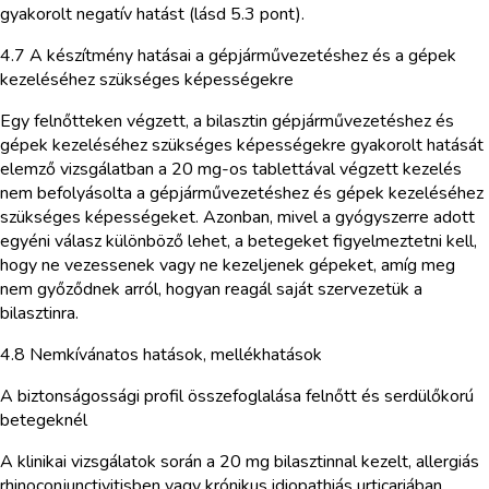
gyakorolt negatív hatást (lásd 5.3 pont).
4.7 A készítmény hatásai a gépjárművezetéshez és a gépek
kezeléséhez szükséges képességekre
Egy felnőtteken végzett, a bilasztin gépjárművezetéshez és
gépek kezeléséhez szükséges képességekre gyakorolt hatását
elemző vizsgálatban a 20 mg-os tablettával végzett kezelés
nem befolyásolta a gépjárművezetéshez és gépek kezeléséhez
szükséges képességeket. Azonban, mivel a gyógyszerre adott
egyéni válasz különböző lehet, a betegeket figyelmeztetni kell,
hogy ne vezessenek vagy ne kezeljenek gépeket, amíg meg
nem győződnek arról, hogyan reagál saját szervezetük a
bilasztinra.
4.8 Nemkívánatos hatások, mellékhatások
A biztonságossági profil összefoglalása felnőtt és serdülőkorú
betegeknél
A klinikai vizsgálatok során a 20 mg bilasztinnal kezelt, allergiás
rhinoconjunctivitisben vagy krónikus idiopathiás urticariában