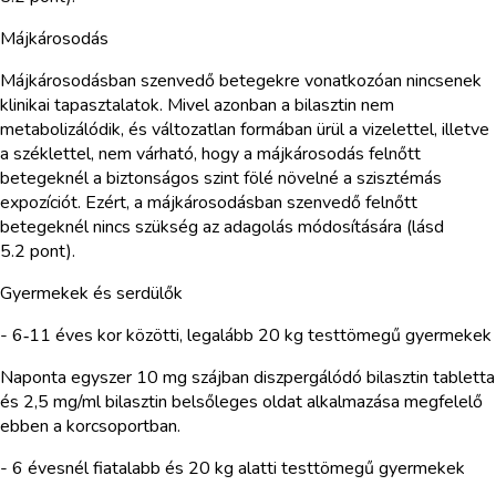
Májkárosodás
Májkárosodásban szenvedő betegekre vonatkozóan nincsenek
klinikai tapasztalatok. Mivel azonban a bilasztin nem
metabolizálódik, és változatlan formában ürül a vizelettel, illetve
a széklettel, nem várható, hogy a májkárosodás felnőtt
betegeknél a biztonságos szint fölé növelné a szisztémás
expozíciót. Ezért, a májkárosodásban szenvedő felnőtt
betegeknél nincs szükség az adagolás módosítására (lásd
5.2 pont).
Gyermekek és serdülők
- 6‑11 éves kor közötti, legalább 20 kg testtömegű gyermekek
Naponta egyszer 10 mg szájban diszpergálódó bilasztin tabletta
és 2,5 mg/ml bilasztin belsőleges oldat alkalmazása megfelelő
ebben a korcsoportban.
- 6 évesnél fiatalabb és 20 kg alatti testtömegű gyermekek