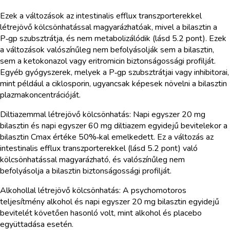
Ezek a változások az intestinalis efflux transzporterekkel
létrejövő kölcsönhatással magyarázhatóak, mivel a bilasztin a
P‑gp szubsztrátja, és nem metabolizálódik (lásd 5.2 pont). Ezek
a változások valószínűleg nem befolyásolják sem a bilasztin,
sem a ketokonazol vagy eritromicin biztonságossági profilját.
Egyéb gyógyszerek, melyek a P‑gp szubsztrátjai vagy inhibitorai,
mint például a ciklosporin, ugyancsak képesek növelni a bilasztin
plazmakoncentrációját.
Diltiazemmal létrejövő kölcsönhatás: Napi egyszer 20 mg
bilasztin és napi egyszer 60 mg diltiazem egyidejű bevitelekor a
bilasztin Cmax értéke 50%‑kal emelkedett. Ez a változás az
intestinalis efflux transzporterekkel (lásd 5.2 pont) való
kölcsönhatással magyarázható, és valószínűleg nem
befolyásolja a bilasztin biztonságossági profilját.
Alkohollal létrejövő kölcsönhatás: A psychomotoros
teljesítmény alkohol és napi egyszer 20 mg bilasztin egyidejű
bevitelét követően hasonló volt, mint alkohol és placebo
együttadása esetén.