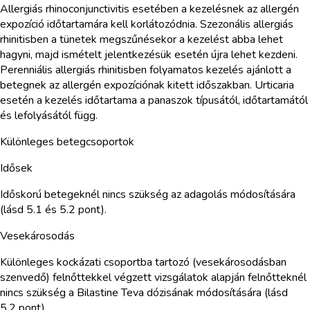
Allergiás rhinoconjunctivitis esetében a kezelésnek az allergén
expozíció időtartamára kell korlátozódnia. Szezonális allergiás
rhinitisben a tünetek megszűnésekor a kezelést abba lehet
hagyni, majd ismételt jelentkezésük esetén újra lehet kezdeni.
Perenniális allergiás rhinitisben folyamatos kezelés ajánlott a
betegnek az allergén expozíciónak kitett időszakban. Urticaria
esetén a kezelés időtartama a panaszok típusától, időtartamától
és lefolyásától függ.
Különleges betegcsoportok
Idősek
Időskorú betegeknél nincs szükség az adagolás módosítására
(lásd 5.1 és 5.2 pont).
Vesekárosodás
Különleges kockázati csoportba tartozó (vesekárosodásban
szenvedő) felnőttekkel végzett vizsgálatok alapján felnőtteknél
nincs szükség a Bilastine Teva dózisának módosítására (lásd
5.2 pont).