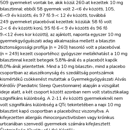
509 gyermeket vontak be, akik közül 260‑at kezeltek 10 mg
bilasztinnal: ebből 58 gyermek volt 2‑<6 év közötti, 105,
6‑<9 év közötti, és 97 fő 9‑< 12 év közötti, továbbá
249 gyermeket placebóval kezeltek: közülük 58 fő volt
2‑< 6 év közötti korú, 95 fő 6‑< 9 év közötti és 96 fő
9‑<12 éves kor közötti), az ajánlott, naponta egyszer 10 mg
gyermekgyógyászati adag alkalmazása mellett a bilasztin
biztonságossági profilja (n = 260) hasonló volt a placebóval
(n = 249) kezelt csoportéhoz: gyógyszer mellékhatást a 10 mg
bilasztinnal kezelt betegek 5,8%‑ánál és a placebót kapók
8,0%‑ánál jelentettek. Mind a 10 mg bilasztin‑, mind a placebo
csoportban az aluszékonyság és szedáltság pontszámok
kismértékű csökkenést mutattak a Gyermekgyógyászati Alvás
Kérdőív (Paediatric Sleep Questionnaire) alapján a vizsgálat
ideje alatt, a két csoport között azonban nem volt statisztikailag
szignifikáns különbség. A 2‑11 év közötti gyermekeknél nem
volt szignifikáns különbség a QTc tekintetében a napi 10 mg
bilasztint kapó csoportban a placebóhoz viszonyítva. A
kifejezetten allergiás rhinoconjunctivitisben vagy krónikus
urticariában szenvedő gyermekek számára kifejlesztett