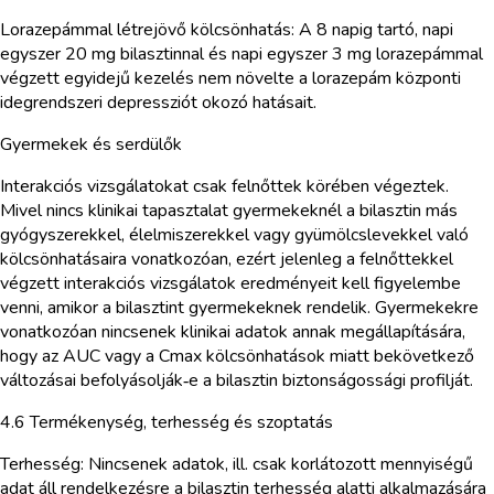
Lorazepámmal létrejövő kölcsönhatás: A 8 napig tartó, napi
egyszer 20 mg bilasztinnal és napi egyszer 3 mg lorazepámmal
végzett egyidejű kezelés nem növelte a lorazepám központi
idegrendszeri depressziót okozó hatásait.
Gyermekek és serdülők
Interakciós vizsgálatokat csak felnőttek körében végeztek.
Mivel nincs klinikai tapasztalat gyermekeknél a bilasztin más
gyógyszerekkel, élelmiszerekkel vagy gyümölcslevekkel való
kölcsönhatásaira vonatkozóan, ezért jelenleg a felnőttekkel
végzett interakciós vizsgálatok eredményeit kell figyelembe
venni, amikor a bilasztint gyermekeknek rendelik. Gyermekekre
vonatkozóan nincsenek klinikai adatok annak megállapítására,
hogy az AUC vagy a Cmax kölcsönhatások miatt bekövetkező
változásai befolyásolják‑e a bilasztin biztonságossági profilját.
4.6 Termékenység, terhesség és szoptatás
Terhesség: Nincsenek adatok, ill. csak korlátozott mennyiségű
adat áll rendelkezésre a bilasztin terhesség alatti alkalmazására