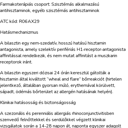
Farmakoterápiás csoport: Szisztémás alkalmazású
antihisztaminok, egyéb szisztémás antihisztaminok
ATC kód: R06AX29
Hatásmechanizmus
A bilasztin egy nem‑szedatív, hosszú hatású hisztamin
antagonista, amely szelektív perifériás H1‑receptor‑antagonista
affinitással rendelkezik, és nem mutat affinitást a muszkarin
receptorok iránt.
A bilasztin egyszeri dózisai 24 órán keresztül gátolták a
hisztamin által kiváltott “wheal and flare” bőrreakciót (hirtelen
jelentkező, általában gyorsan múló, erythemával körülvett,
sápadt, ödémás bőrterület az allergén hatásának helyén).
Klinikai hatásosság és biztonságosság
A szezonális és perenniális allergiás rhinoconjunctivitisben
szenvedő felnőttekkel és serdülőkkel végzett klinikai
vizsgálatok során a 14‑28 napon át, naponta egyszer adagolt