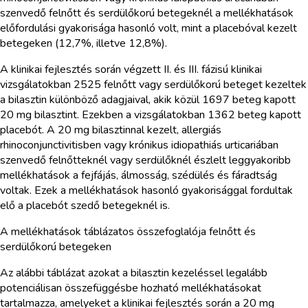
szenvedő felnőtt és serdülőkorú betegeknél a mellékhatások
előfordulási gyakorisága hasonló volt, mint a placebóval kezelt
betegeken (12,7%, illetve 12,8%).
A klinikai fejlesztés során végzett II. és III. fázisú klinikai
vizsgálatokban 2525 felnőtt vagy serdülőkorú beteget kezeltek
a bilasztin különböző adagjaival, akik közül 1697 beteg kapott
20 mg bilasztint. Ezekben a vizsgálatokban 1362 beteg kapott
placebót. A 20 mg bilasztinnal kezelt, allergiás
rhinoconjunctivitisben vagy krónikus idiopathiás urticariában
szenvedő felnőtteknél vagy serdülőknél észlelt leggyakoribb
mellékhatások a fejfájás, álmosság, szédülés és fáradtság
voltak. Ezek a mellékhatások hasonló gyakorisággal fordultak
elő a placebót szedő betegeknél is.
A mellékhatások táblázatos összefoglalója felnőtt és
serdülőkorú betegeken
Az alábbi táblázat azokat a bilasztin kezeléssel legalább
potenciálisan összefüggésbe hozható mellékhatásokat
tartalmazza, amelyeket a klinikai fejlesztés során a 20 mg