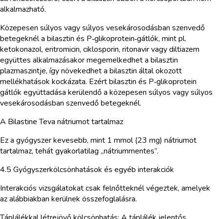
alkalmazható.
Közepesen súlyos vagy súlyos vesekárosodásban szenvedő
betegeknél a bilasztin és P‑glikoprotein‑gátlók, mint pl.
ketokonazol, eritromicin, ciklosporin, ritonavir vagy diltiazem
együttes alkalmazásakor megemelkedhet a bilasztin
plazmaszintje, így növekedhet a bilasztin által okozott
mellékhatások kockázata. Ezért bilasztin és P‑glikoprotein
gátlók együttadása kerülendő a közepesen súlyos vagy súlyos
vesekárosodásban szenvedő betegeknél.
A Bilastine Teva nátriumot tartalmaz
Ez a gyógyszer kevesebb, mint 1 mmol (23 mg) nátriumot
tartalmaz, tehát gyakorlatilag „nátriummentes”.
4.5 Gyógyszerkölcsönhatások és egyéb interakciók
Interakciós vizsgálatokat csak felnőtteknél végeztek, amelyek
az alábbiakban kerülnek összefoglalásra.
Táplálékkal létrejövő kölcsönhatás: A táplálék jelentős