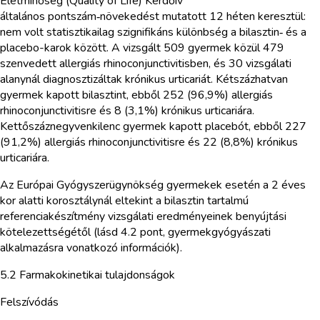
Életminőség (Quality of Life) Kérdőív
általános pontszám‑növekedést mutatott 12 héten keresztül:
nem volt statisztikailag szignifikáns különbség a bilasztin‑ és a
placebo-karok között. A vizsgált 509 gyermek közül 479
szenvedett allergiás rhinoconjunctivitisben, és 30 vizsgálati
alanynál diagnosztizáltak krónikus urticariát. Kétszázhatvan
gyermek kapott bilasztint, ebből 252 (96,9%) allergiás
rhinoconjunctivitisre és 8 (3,1%) krónikus urticariára.
Kettőszáznegyvenkilenc gyermek kapott placebót, ebből 227
(91,2%) allergiás rhinoconjunctivitisre és 22 (8,8%) krónikus
urticariára.
Az Európai Gyógyszerügynökség gyermekek esetén a 2 éves
kor alatti korosztálynál eltekint a bilasztin tartalmú
referenciakészítmény vizsgálati eredményeinek benyújtási
kötelezettségétől (lásd 4.2 pont, gyermekgyógyászati
alkalmazásra vonatkozó információk).
5.2 Farmakokinetikai tulajdonságok
Felszívódás