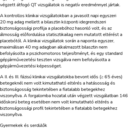
végzett átfogó QT vizsgálatok is negatív eredménnyel jártak.
A kontrollos klinikai vizsgálatokban a javasolt napi egyszeri
20 mg adag mellett a bilasztin központi idegrendszeri
biztonságossági profilja a placebóhoz hasonló volt, és az
álmosság előfordulása statisztikailag nem mutatott eltérést a
placebótól. A klinikai vizsgálatok során a naponta egyszer,
maximálisan 40 mg adagban alkalmazott bilasztin nem
befolyásolta a pszichomotoros teljesítményt, és egy standard
gépjárművezetési teszten vizsgálva nem befolyásolta a
gépjárművezetési képességet.
A II. és III. fázisú klinikai vizsgálatokba bevont idős (≥ 65 éves)
betegeknél nem volt kimutatható eltérés a hatásosság és
biztonságosság tekintetében a fiatalabb betegekhez
viszonyítva. A forgalomba hozatal után végzett vizsgálatban 146
időskorú beteg esetében nem volt kimutatható eltérés a
biztonságossági profil tekintetében a fiatalabb betegekhez
viszonyítva.
Gyermekek és serdülők