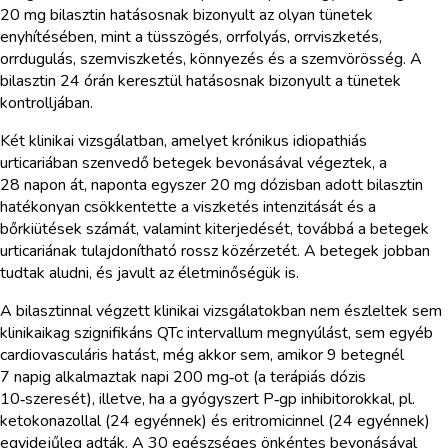
20 mg bilasztin hatásosnak bizonyult az olyan tünetek
enyhítésében, mint a tüsszögés, orrfolyás, orrviszketés,
orrdugulás, szemviszketés, könnyezés és a szemvörösség. A
bilasztin 24 órán keresztül hatásosnak bizonyult a tünetek
kontrolljában.
Két klinikai vizsgálatban, amelyet krónikus idiopathiás
urticariában szenvedő betegek bevonásával végeztek, a
28 napon át, naponta egyszer 20 mg dózisban adott bilasztin
hatékonyan csökkentette a viszketés intenzitását és a
bőrkiütések számát, valamint kiterjedését, továbbá a betegek
urticariának tulajdonítható rossz közérzetét. A betegek jobban
tudtak aludni, és javult az életminőségük is.
A bilasztinnal végzett klinikai vizsgálatokban nem észleltek sem
klinikaikag szignifikáns QTc intervallum megnyúlást, sem egyéb
cardiovasculáris hatást, még akkor sem, amikor 9 betegnél
7 napig alkalmaztak napi 200 mg‑ot (a terápiás dózis
10‑szeresét), illetve, ha a gyógyszert P‑gp inhibitorokkal, pl.
ketokonazollal (24 egyénnek) és eritromicinnel (24 egyénnek)
egyidejűleg adták. A 30 egészséges önkéntes bevonásával