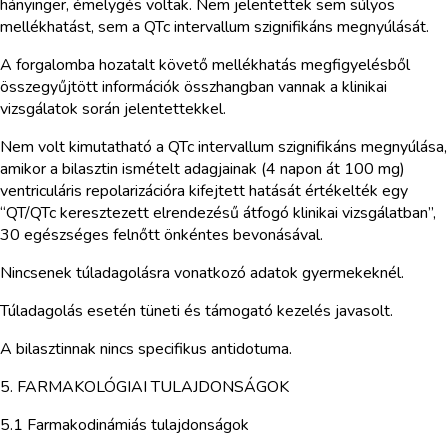
hányinger, émelygés voltak. Nem jelentettek sem súlyos
mellékhatást, sem a QTc intervallum szignifikáns megnyúlását.
A forgalomba hozatalt követő mellékhatás megfigyelésből
összegyűjtött információk összhangban vannak a klinikai
vizsgálatok során jelentettekkel.
Nem volt kimutatható a QTc intervallum szignifikáns megnyúlása,
amikor a bilasztin ismételt adagjainak (4 napon át 100 mg)
ventriculáris repolarizációra kifejtett hatását értékelték egy
“QT/QTc keresztezett elrendezésű átfogó klinikai vizsgálatban”,
30 egészséges felnőtt önkéntes bevonásával.
Nincsenek túladagolásra vonatkozó adatok gyermekeknél.
Túladagolás esetén tüneti és támogató kezelés javasolt.
A bilasztinnak nincs specifikus antidotuma.
5. FARMAKOLÓGIAI TULAJDONSÁGOK
5.1 Farmakodinámiás tulajdonságok