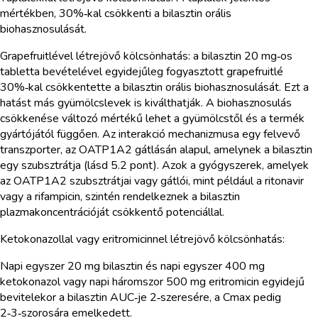
mértékben, 30%‑kal csökkenti a bilasztin orális
biohasznosulását.
Grapefruitlével létrejövő kölcsönhatás: a bilasztin 20 mg‑os
tabletta bevételével egyidejűleg fogyasztott grapefruitlé
30%‑kal csökkentette a bilasztin orális biohasznosulását. Ezt a
hatást más gyümölcslevek is kiválthatják. A biohasznosulás
csökkenése változó mértékű lehet a gyümölcstől és a termék
gyártójától függően. Az interakció mechanizmusa egy felvevő
transzporter, az OATP1A2 gátlásán alapul, amelynek a bilasztin
egy szubsztrátja (lásd 5.2 pont). Azok a gyógyszerek, amelyek
az OATP1A2 szubsztrátjai vagy gátlói, mint például a ritonavir
vagy a rifampicin, szintén rendelkeznek a bilasztin
plazmakoncentrációját csökkentő potenciállal.
Ketokonazollal vagy eritromicinnel létrejövő kölcsönhatás:
Napi egyszer 20 mg bilasztin és napi egyszer 400 mg
ketokonazol vagy napi háromszor 500 mg eritromicin egyidejű
bevitelekor a bilasztin AUC‑je 2‑szeresére, a Cmax pedig
2‑3‑szorosára emelkedett.