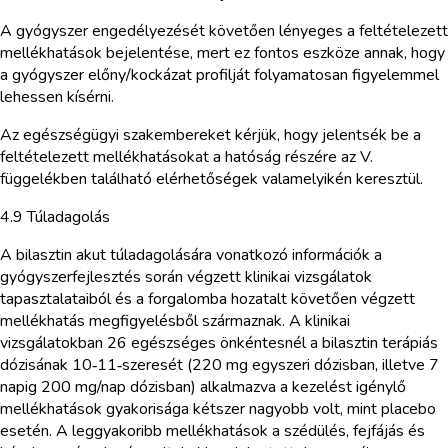
A gyógyszer engedélyezését követően lényeges a feltételezett
mellékhatások bejelentése, mert ez fontos eszköze annak, hogy
a gyógyszer előny/kockázat profilját folyamatosan figyelemmel
lehessen kísérni.
Az egészségügyi szakembereket kérjük, hogy jelentsék be a
feltételezett mellékhatásokat a hatóság részére az V.
függelékben található elérhetőségek valamelyikén keresztül.
4.9 Túladagolás
A bilasztin akut túladagolására vonatkozó információk a
gyógyszerfejlesztés során végzett klinikai vizsgálatok
tapasztalataiból és a forgalomba hozatalt követően végzett
mellékhatás megfigyelésből származnak. A klinikai
vizsgálatokban 26 egészséges önkéntesnél a bilasztin terápiás
dózisának 10‑11‑szeresét (220 mg egyszeri dózisban, illetve 7
napig 200 mg/nap dózisban) alkalmazva a kezelést igénylő
mellékhatások gyakorisága kétszer nagyobb volt, mint placebo
esetén. A leggyakoribb mellékhatások a szédülés, fejfájás és