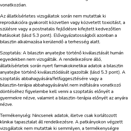
vonatkozóan.
Az állatkísérletes vizsgálatok során nem mutattak ki
reprodukcióra gyakorolt közvetlen vagy közvetett toxicitást, a
szülésre vagy a postnatalis fejlődésre kifejtett kedvezőtlen
hatásokat (lásd 5.3 pont). Elővigyázatosságból azonban a
bilasztin alkalmazása kerülendő a terhesség alatt.
Szoptatás: A bilasztin anyatejbe történő kiválasztását humán
egyedekben nem vizsgálták. A rendelkezésre álló,
állatkísérletek során nyert farmakokinetikai adatok a bilasztin
anyatejbe történő kiválasztódását igazolták (lásd 5.3 pont). A
szoptatás abbahagyására/felfüggesztésére vagy a
bilasztin‑terápia abbahagyására/el nem indítására vonatkozó
döntéséhez figyelembe kell venni a szoptatás előnyét a
gyermekre nézve, valamint a bilasztin-terápia előnyét az anyára
nézve.
Termékenység: Nincsenek adatok, illetve csak korlátozott
klinikai tapasztalat áll rendelkezésre. A patkányokon végzett
vizsgálatok nem mutattak ki semmilyen, a termékenységre