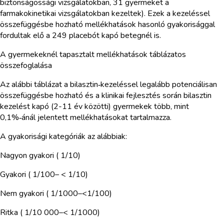
biztonságossági vizsgálatokban, 31 gyermeket a
farmakokinetikai vizsgálatokban kezeltek). Ezek a kezeléssel
összefüggésbe hozható mellékhatások hasonló gyakorisággal
fordultak elő a 249 placebót kapó betegnél is.
A gyermekeknél tapasztalt mellékhatások táblázatos
összefoglalása
Az alábbi táblázat a bilasztin‑kezeléssel legalább potenciálisan
összefüggésbe hozható és a klinikai fejlesztés során bilasztin
kezelést kapó (2-11 év közötti) gyermekek több, mint
0,1%‑ánál jelentett mellékhatásokat tartalmazza.
A gyakorisági kategóriák az alábbiak:
Nagyon gyakori ( 1/10)
Gyakori ( 1/100– < 1/10)
Nem gyakori ( 1/1000–<1/100)
Ritka ( 1/10 000–< 1/1000)