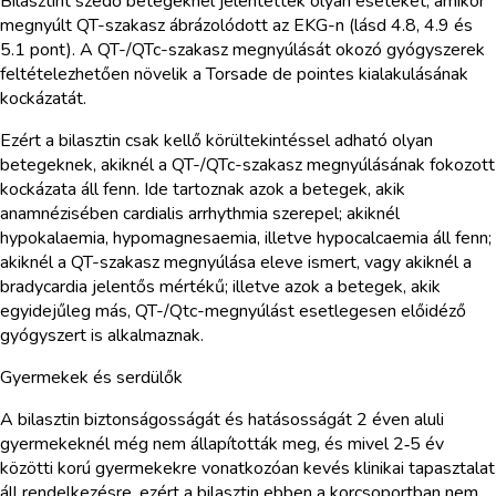
Bilasztint szedő betegeknél jelentettek olyan eseteket, amikor
megnyúlt QT-szakasz ábrázolódott az EKG-n (lásd 4.8, 4.9 és
5.1 pont). A QT-/QTc-szakasz megnyúlását okozó gyógyszerek
feltételezhetően növelik a Torsade de pointes kialakulásának
kockázatát.
Ezért a bilasztin csak kellő körültekintéssel adható olyan
betegeknek, akiknél a QT-/QTc-szakasz megnyúlásának fokozott
kockázata áll fenn. Ide tartoznak azok a betegek, akik
anamnézisében cardialis arrhythmia szerepel; akiknél
hypokalaemia, hypomagnesaemia, illetve hypocalcaemia áll fenn;
akiknél a QT-szakasz megnyúlása eleve ismert, vagy akiknél a
bradycardia jelentős mértékű; illetve azok a betegek, akik
egyidejűleg más, QT-/Qtc-megnyúlást esetlegesen előidéző
gyógyszert is alkalmaznak.
Gyermekek és serdülők
A bilasztin biztonságosságát és hatásosságát 2 éven aluli
gyermekeknél még nem állapították meg, és mivel 2‑5 év
közötti korú gyermekekre vonatkozóan kevés klinikai tapasztalat
áll rendelkezésre, ezért a bilasztin ebben a korcsoportban nem