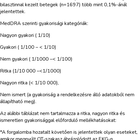
bilasztinnal kezelt betegek (n=1697) több mint 0,1%-ánál
jelentettek.
MedDRA szerinti gyakorisági kategóriák:
Nagyon gyakori ( 1/10)
Gyakori ( 1/100 – < 1/10)
Nem gyakori ( 1/1000 –< 1/100)
Ritka (1/10 000 –<1/1000)
Nagyon ritka (< 1/10 000),
Nem ismert (a gyakoriság a rendelkezésre álló adatokból nem
állapítható meg).
Az alábbi táblázat nem tartalmazza a ritka, nagyon ritka és
ismeretlen gyakorisággal előforduló mellékhatásokat:
*A forgalomba hozatalt követően is jelentettek olyan eseteket,
amikor megnyúlt QT-szakasz ábrázolódott az EKG-n.