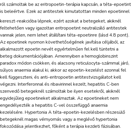
ról számoltak be az eritropoetin-terápia kapcsán, a téta-epoetint
is beleértve. Ezek az antitestek kimutatottan minden epoetinnel
kereszt-reakcióba lépnek, ezért azokat a betegeket, akiknél
feltehetően vagy igazoltan eritropoetint neutralizáló antitestek
vannak jelen, nem lehet átállítani téta-epoetinre (lásd 4.8 pont).
Az epoetinek nyomon követhetőségének javítása céljából, az
alkalmazott epoetin nevét egyértelműen fel kell tüntetni a
beteg dokumentációjában. Amennyiben a hemoglobinszint
paradox módon csökken, és alacsony reticulocyta-számmal járó,
súlyos anaemia alakul ki, akkor az epoetin-kezelést azonnal fel
kell függeszteni, és anti-eritropoetin antitestvizsgálatot kell
végezni. Interferonnal és ribavirinnel kezelt, hepatitis C-ben
szenvedő betegeknél számoltak be ilyen esetekről, akiknél
egyidejűleg epoetineket alkalmaztak. Az epoetineket nem
engedélyezték a hepatitis C-vel összefüggő anaemia
kezelésére. Hypertonia A téta-epoetin-kezelésben részesülő
betegeknél magas vérnyomás vagy a meglévő hypertonia
fokozódása jelentkezhet, főként a terápia kezdeti fázisában.