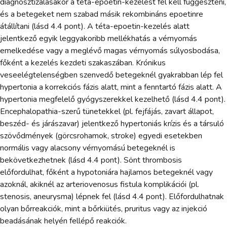
diagnosztizálásakor a téta-epoetin-kezelést fel kell függeszteni,
és a betegeket nem szabad másik rekombináns epoetinre
átállítani (lásd 4.4 pont). A téta-epoetin-kezelés alatt
jelentkező egyik leggyakoribb mellékhatás a vérnyomás
emelkedése vagy a meglévő magas vérnyomás súlyosbodása,
főként a kezelés kezdeti szakaszában. Krónikus
veseelégtelenségben szenvedő betegeknél gyakrabban lép fel
hypertonia a korrekciós fázis alatt, mint a fenntartó fázis alatt. A
hypertonia megfelelő gyógyszerekkel kezelhető (lásd 4.4 pont).
Encephalopathia-szerű tünetekkel (pl. fejfájás, zavart állapot,
beszéd- és járászavar) jelentkező hypertoniás krízis és a társuló
szövődmények (görcsrohamok, stroke) egyedi esetekben
normális vagy alacsony vérnyomású betegeknél is
bekövetkezhetnek (lásd 4.4 pont). Sönt thrombosis
előfordulhat, főként a hypotoniára hajlamos betegeknél vagy
azoknál, akiknél az arteriovenosus fistula komplikációi (pl.
stenosis, aneurysma) lépnek fel (lásd 4.4 pont). Előfordulhatnak
olyan bőrreakciók, mint a bőrkiütés, pruritus vagy az injekció
beadásának helyén fellépő reakciók.