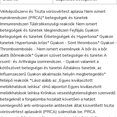
Vérképzőszervi és Tiszta vörösvértest aplasia Nem ismert
nyirokrendszeri (PRCA)* betegségek és tünetek
Immunrendszeri Túlérzékenységi reakciók Nem ismert
betegségek és tünetek Idegrendszeri Fejfájás Gyakori
betegségek és tünetek Érbetegségek és Hypertonia* Gyakori
tünetek Hypertoniás krízis* Gyakori - Sönt thrombosis* Gyakori -
Thromboemboliás - Nem ismert események A bőr és a bőr
alatti Bőrreakciók* Gyakori szövet betegségei és tünetei A
csont- és Arthralgia izomrendszer, - Gyakori valamint a
kötőszövet betegségei és tünetei Általános tünetek, az
Influenzaszerű Gyakori alkalmazás helyén megbetegedés*
fellépő reakciók *Lásd alább az „Egyes kiválasztott
mellékhatások leírása” című alpontot Egyes kiválasztott
mellékhatások leírása Krónikus veseelégtelenségben szenvedő
betegeknél a forgalomba hozatalt követően a hatást
semlegesítő anti-eritropoetin antitestek által közvetített tiszta
vörösvértest aplasiáról (PRCA) számoltak be. PRCA