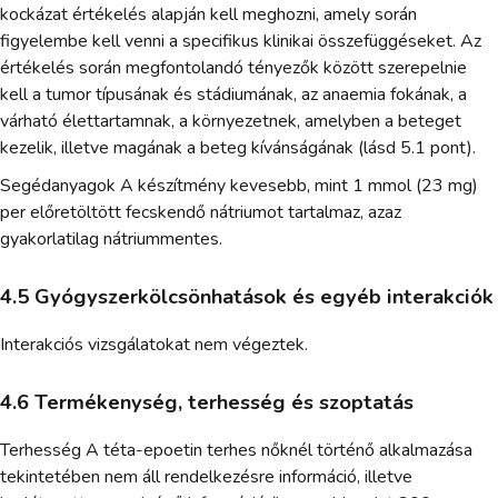
kockázat értékelés alapján kell meghozni, amely során
figyelembe kell venni a specifikus klinikai összefüggéseket. Az
értékelés során megfontolandó tényezők között szerepelnie
kell a tumor típusának és stádiumának, az anaemia fokának, a
várható élettartamnak, a környezetnek, amelyben a beteget
kezelik, illetve magának a beteg kívánságának (lásd 5.1 pont).
Segédanyagok A készítmény kevesebb, mint 1 mmol (23 mg)
per előretöltött fecskendő nátriumot tartalmaz, azaz
gyakorlatilag nátriummentes.
4.5 Gyógyszerkölcsönhatások és egyéb interakciók
Interakciós vizsgálatokat nem végeztek.
4.6 Termékenység, terhesség és szoptatás
Terhesség A téta-epoetin terhes nőknél történő alkalmazása
tekintetében nem áll rendelkezésre információ, illetve