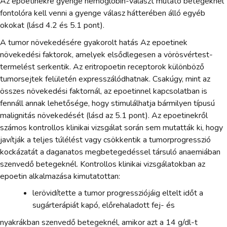
Az epoetinekre gyenge hemoglobin-választ mutató betegeknél
fontolóra kell venni a gyenge válasz hátterében álló egyéb
okokat (lásd 4.2 és 5.1 pont).
A tumor növekedésére gyakorolt hatás Az epoetinek
növekedési faktorok, amelyek elsődlegesen a vörösvértest-
termelést serkentik. Az eritropoetin receptorok különböző
tumorsejtek felületén expresszálódhatnak. Csakúgy, mint az
összes növekedési faktornál, az epoetinnel kapcsolatban is
fennáll annak lehetősége, hogy stimulálhatja bármilyen típusú
malignitás növekedését (lásd az 5.1 pont). Az epoetinekről
számos kontrollos klinikai vizsgálat során sem mutatták ki, hogy
javítják a teljes túlélést vagy csökkentik a tumorprogresszió
kockázatát a daganatos megbetegedéssel társuló anaemiában
szenvedő betegeknél. Kontrollos klinikai vizsgálatokban az
epoetin alkalmazása kimutatottan:
lerövidítette a tumor progressziójáig eltelt időt a
sugárterápiát kapó, előrehaladott fej- és
nyakrákban szenvedő betegeknél, amikor azt a 14 g/dl-t