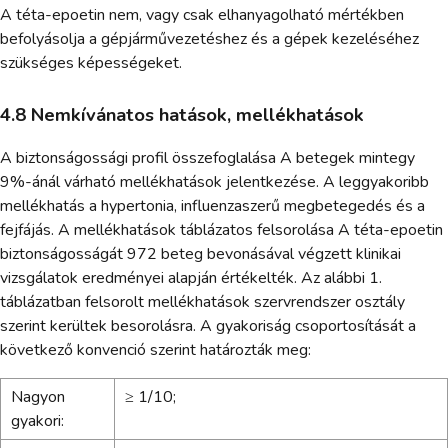
A téta-epoetin nem, vagy csak elhanyagolható mértékben
befolyásolja a gépjárművezetéshez és a gépek kezeléséhez
szükséges képességeket.
4.8 Nemkívánatos hatások, mellékhatások
A biztonságossági profil összefoglalása A betegek mintegy
9%-ánál várható mellékhatások jelentkezése. A leggyakoribb
mellékhatás a hypertonia, influenzaszerű megbetegedés és a
fejfájás. A mellékhatások táblázatos felsorolása A téta-epoetin
biztonságosságát 972 beteg bevonásával végzett klinikai
vizsgálatok eredményei alapján értékelték. Az alábbi 1.
táblázatban felsorolt mellékhatások szervrendszer osztály
szerint kerültek besorolásra. A gyakoriság csoportosítását a
következő konvenció szerint határozták meg:
Nagyon
≥ 1/10;
gyakori: