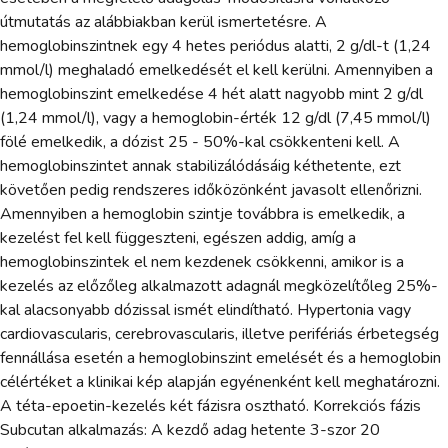
útmutatás az alábbiakban kerül ismertetésre. A
hemoglobinszintnek egy 4 hetes periódus alatti, 2 g/dl-t (1,24
mmol/l) meghaladó emelkedését el kell kerülni. Amennyiben a
hemoglobinszint emelkedése 4 hét alatt nagyobb mint 2 g/dl
(1,24 mmol/l), vagy a hemoglobin-érték 12 g/dl (7,45 mmol/l)
fölé emelkedik, a dózist 25 - 50%-kal csökkenteni kell. A
hemoglobinszintet annak stabilizálódásáig kéthetente, ezt
követően pedig rendszeres időközönként javasolt ellenőrizni.
Amennyiben a hemoglobin szintje továbbra is emelkedik, a
kezelést fel kell függeszteni, egészen addig, amíg a
hemoglobinszintek el nem kezdenek csökkenni, amikor is a
kezelés az előzőleg alkalmazott adagnál megközelítőleg 25%-
kal alacsonyabb dózissal ismét elindítható. Hypertonia vagy
cardiovascularis, cerebrovascularis, illetve perifériás érbetegség
fennállása esetén a hemoglobinszint emelését és a hemoglobin
célértéket a klinikai kép alapján egyénenként kell meghatározni.
A téta-epoetin-kezelés két fázisra osztható. Korrekciós fázis
Subcutan alkalmazás: A kezdő adag hetente 3-szor 20