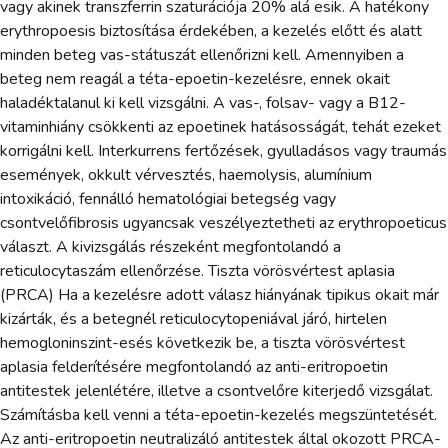
vagy akinek transzferrin szaturációja 20% alá esik. A hatékony
erythropoesis biztosítása érdekében, a kezelés előtt és alatt
minden beteg vas-státuszát ellenőrizni kell. Amennyiben a
beteg nem reagál a téta-epoetin-kezelésre, ennek okait
haladéktalanul ki kell vizsgálni. A vas-, folsav- vagy a B12-
vitaminhiány csökkenti az epoetinek hatásosságát, tehát ezeket
korrigálni kell. Interkurrens fertőzések, gyulladásos vagy traumás
események, okkult vérvesztés, haemolysis, alumínium
intoxikáció, fennálló hematológiai betegség vagy
csontvelőfibrosis ugyancsak veszélyeztetheti az erythropoeticus
választ. A kivizsgálás részeként megfontolandó a
reticulocytaszám ellenőrzése. Tiszta vörösvértest aplasia
(PRCA) Ha a kezelésre adott válasz hiányának tipikus okait már
kizárták, és a betegnél reticulocytopeniával járó, hirtelen
hemogloninszint-esés következik be, a tiszta vörösvértest
aplasia felderítésére megfontolandó az anti-eritropoetin
antitestek jelenlétére, illetve a csontvelőre kiterjedő vizsgálat.
Számításba kell venni a téta-epoetin-kezelés megszüntetését.
Az anti-eritropoetin neutralizáló antitestek által okozott PRCA-