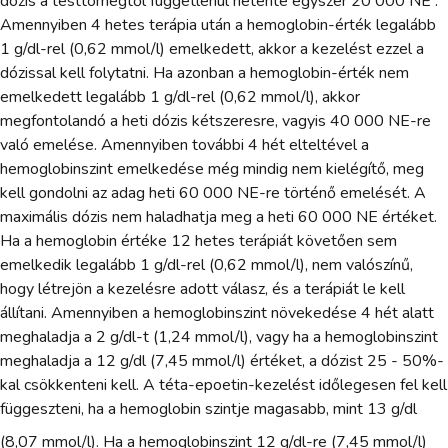
dózis a testtömegtől függetlenül hetente egyszer 20 000 NE .
Amennyiben 4 hetes terápia után a hemoglobin-érték legalább
1 g/dl-rel (0,62 mmol/l) emelkedett, akkor a kezelést ezzel a
dózissal kell folytatni. Ha azonban a hemoglobin-érték nem
emelkedett legalább 1 g/dl-rel (0,62 mmol/l), akkor
megfontolandó a heti dózis kétszeresre, vagyis 40 000 NE-re
való emelése. Amennyiben további 4 hét elteltével a
hemoglobinszint emelkedése még mindig nem kielégítő, meg
kell gondolni az adag heti 60 000 NE-re történő emelését. A
maximális dózis nem haladhatja meg a heti 60 000 NE értéket.
Ha a hemoglobin értéke 12 hetes terápiát követően sem
emelkedik legalább 1 g/dl-rel (0,62 mmol/l), nem valószínű,
hogy létrejön a kezelésre adott válasz, és a terápiát le kell
állítani. Amennyiben a hemoglobinszint növekedése 4 hét alatt
meghaladja a 2 g/dl-t (1,24 mmol/l), vagy ha a hemoglobinszint
meghaladja a 12 g/dl (7,45 mmol/l) értéket, a dózist 25 - 50%-
kal csökkenteni kell. A téta-epoetin-kezelést időlegesen fel kell
függeszteni, ha a hemoglobin szintje magasabb, mint 13 g/dl
(8,07 mmol/l). Ha a hemoglobinszint 12 g/dl-re (7,45 mmol/l)