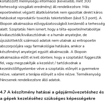
korlátozott mennyiségű információ (kevesebb, mint 300
terhességi vizsgálati eredmény) áll rendelkezésre. Más
epoetinekkel végzett állatkísérletek nem igazoltak direkt káros
hatásokat reproduktív toxicitás tekintetében (lásd 5.3 pont). A
Biopoin alkalmazása elővigyázatosságból kerülendő a terhesség
alatt. Szoptatás Nem ismert, hogy a téta-epoetin/metabolitjai
kiválasztódik/kiválasztódnak-e a humán anyatejbe, de
újszülöttektől származó adatok nem utalnak az eritropoetin
abszorpciójára vagy farmakológiai hatására, amikor a
készítményt anyatejjel együtt alkalmazzák. A Biopoin
alkalmazása előtt el kell dönteni, hogy a szoptatást függesztik
fel, vagy megszakítják a kezelést / tartózkodnak a
kezeléstőlfigyelembe véve a szoptatás előnyét a gyermekre
nézve, valamint a terápia előnyét a nőre nézve. Termékenység
Nincsenek rendelkezésre álló adatok.
4.7 A készítmény hatásai a gépjárművezetéshez és
a gépek kezeléséhez szükséges képességekre