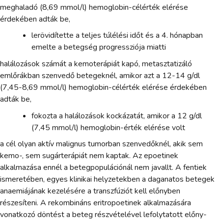
meghaladó (8,69 mmol/l) hemoglobin-célérték elérése
érdekében adták be,
lerövidítette a teljes túlélési időt és a 4. hónapban
emelte a betegség progressziója miatti
halálozások számát a kemoterápiát kapó, metasztatizáló
emlőrákban szenvedő betegeknél, amikor azt a 12-14 g/dl
(7,45-8,69 mmol/l) hemoglobin-célérték elérése érdekében
adták be,
fokozta a halálozások kockázatát, amikor a 12 g/dl
(7,45 mmol/l) hemoglobin-érték elérése volt
a cél olyan aktív malignus tumorban szenvedőknél, akik sem
kemo-, sem sugárterápiát nem kaptak. Az epoetinek
alkalmazása ennél a betegpopulációnál nem javallt. A fentiek
ismeretében, egyes klinikai helyzetekben a daganatos betegek
anaemiájának kezelésére a transzfúziót kell előnyben
részesíteni. A rekombináns eritropoetinek alkalmazására
vonatkozó döntést a beteg részvételével lefolytatott előny-