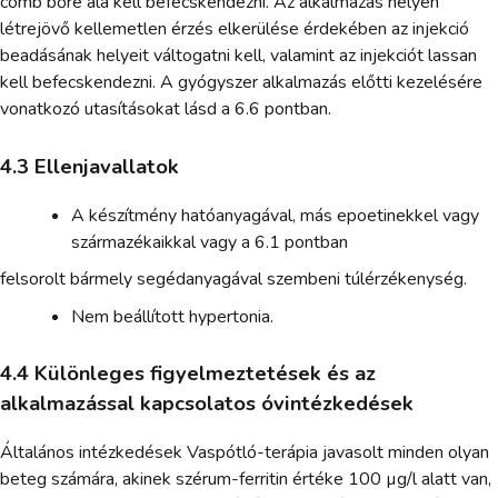
comb bőre alá kell befecskendezni. Az alkalmazás helyén
létrejövő kellemetlen érzés elkerülése érdekében az injekció
beadásának helyeit váltogatni kell, valamint az injekciót lassan
kell befecskendezni. A gyógyszer alkalmazás előtti kezelésére
vonatkozó utasításokat lásd a 6.6 pontban.
4.3 Ellenjavallatok
A készítmény hatóanyagával, más epoetinekkel vagy
származékaikkal vagy a 6.1 pontban
felsorolt bármely segédanyagával szembeni túlérzékenység.
Nem beállított hypertonia.
4.4 Különleges figyelmeztetések és az
alkalmazással kapcsolatos óvintézkedések
Általános intézkedések Vaspótló-terápia javasolt minden olyan
beteg számára, akinek szérum-ferritin értéke 100 µg/l alatt van,