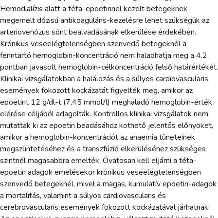
Hemodialízis alatt a téta-epoetinnel kezelt betegeknek
megemelt dózisú antikoaguláns-kezelésre lehet szükségük az
arteriovenózus sönt bealvadásának elkerülése érdekében.
Krónikus veseelégtelenségben szenvedő betegeknél a
fenntartó hemoglobin-koncentráció nem haladhatja meg a 4.2
pontban javasolt hemoglobin-célkoncentráció felső határértékét.
Klinikai vizsgálatokban a halálozás és a súlyos cardiovascularis
események fokozott kockázatát figyelték meg, amikor az
epoetint 12 g/dl-t (7,45 mmol/l) meghaladó hemoglobin-érték
elérése céljából adagolták. Kontrollos klinikai vizsgálatok nem
mutattak ki az epoetin beadásához köthető jelentős előnyöket,
amikor a hemoglobin-koncentrációt az anaemia tüneteinek
megszüntetéséhez és a transzfúzió elkerüléséhez szükséges
szintnél magasabbra emelték. Óvatosan kell eljárni a téta-
epoetin adagok emelésekor krónikus veseelégtelenségben
szenvedő betegeknél, mivel a magas, kumulatív epoetin-adagok
a mortalitás, valamint a súlyos cardiovascularis és
cerebrovascularis események fokozott kockázatával járhatnak.