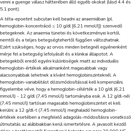
venni a gyenge válasz hátterében álló egyéb okokat (lásd 4.4 és
5.1 pont).
A téta-epoetint subcutan kell beadni az anaemiában (pl.
hemoglobin-koncentráció ≤ 10 g/dl [6,21 mmol/l]) szenvedő
betegeknek. Az anaemia tünetei és következményei kortól,
nemtől és a teljes betegségtehertől függően változhatnak.
Ezért szükséges, hogy az orvos minden betegnél egyénenként
mérje fel a betegség lefolyását és a klinikai állapotot. A
betegekből eredő egyéni különbségek miatt az individuális
hemoglobin-értékek alkalmanként magasabbak vagy
alacsonyabbak lehetnek a kívánt hemoglobinszinteknél. A
hemoglobin-variabilitást dózismódosítással kell kompenzálni,
figyelembe véve, hogy a hemoglobin-célérték a 10 g/dl (6,21
mmol/l) - 12 g/dl (7,45 mmol/l) tartományba esik. A 12 g/dl-nél
(7,45 mmol/l) tartósan magasabb hemoglobinszintet el kell
kerülni; a 12 g/dl-t (7,45 mmol/l) meghaladó hemoglobin-
értékek esetében a megfelelő adagolás-módosításra vonatkozó
útmutatás az alábbiakban kerül ismertetésre. A javasolt kezdő