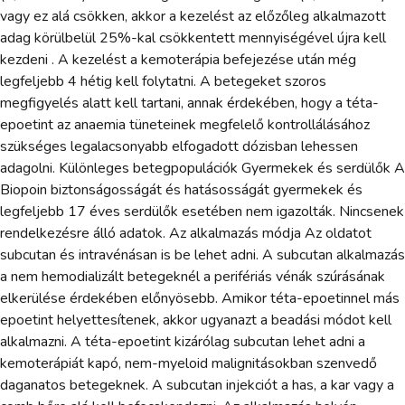
vagy ez alá csökken, akkor a kezelést az előzőleg alkalmazott
adag körülbelül 25%-kal csökkentett mennyiségével újra kell
kezdeni . A kezelést a kemoterápia befejezése után még
legfeljebb 4 hétig kell folytatni. A betegeket szoros
megfigyelés alatt kell tartani, annak érdekében, hogy a téta-
epoetint az anaemia tüneteinek megfelelő kontrollálásához
szükséges legalacsonyabb elfogadott dózisban lehessen
adagolni. Különleges betegpopulációk Gyermekek és serdülők A
Biopoin biztonságosságát és hatásosságát gyermekek és
legfeljebb 17 éves serdülők esetében nem igazolták. Nincsenek
rendelkezésre álló adatok. Az alkalmazás módja Az oldatot
subcutan és intravénásan is be lehet adni. A subcutan alkalmazás
a nem hemodializált betegeknél a perifériás vénák szúrásának
elkerülése érdekében előnyösebb. Amikor téta-epoetinnel más
epoetint helyettesítenek, akkor ugyanazt a beadási módot kell
alkalmazni. A téta-epoetint kizárólag subcutan lehet adni a
kemoterápiát kapó, nem-myeloid malignitásokban szenvedő
daganatos betegeknek. A subcutan injekciót a has, a kar vagy a