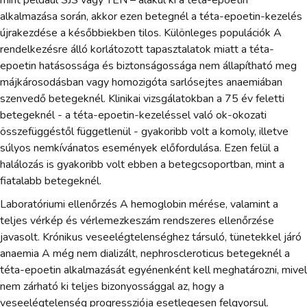
mint például SJS vagy TEN – alakul ki a téta-epoetin
alkalmazása során, akkor ezen betegnél a téta-epoetin-kezelés
újrakezdése a későbbiekben tilos. Különleges populációk A
rendelkezésre álló korlátozott tapasztalatok miatt a téta-
epoetin hatásossága és biztonságossága nem állapítható meg
májkárosodásban vagy homozigóta sarlósejtes anaemiában
szenvedő betegeknél. Klinikai vizsgálatokban a 75 év feletti
betegeknél - a téta-epoetin-kezeléssel való ok-okozati
összefüggéstől függetlenül - gyakoribb volt a komoly, illetve
súlyos nemkívánatos események előfordulása. Ezen felül a
halálozás is gyakoribb volt ebben a betegcsoportban, mint a
fiatalabb betegeknél.
Laboratóriumi ellenőrzés A hemoglobin mérése, valamint a
teljes vérkép és vérlemezkeszám rendszeres ellenőrzése
javasolt. Krónikus veseelégtelenséghez társuló, tünetekkel járó
anaemia A még nem dializált, nephroscleroticus betegeknél a
téta-epoetin alkalmazását egyénenként kell meghatározni, mivel
nem zárható ki teljes bizonyossággal az, hogy a
veseelégtelenség progressziója esetlegesen felgyorsul.