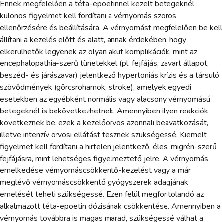
Ennek megfelelően a téta-epoetinnel kezelt betegeknél
különös figyelmet kell fordítani a vérnyomás szoros
ellenőrzésére és beállítására. A vérnyomást megfelelően be kell
állítani a kezelés előtt és alatt, annak érdekében, hogy
elkerülhetők legyenek az olyan akut komplikációk, mint az
encephalopathia-szerű tünetekkel (pl. fejfájás, zavart állapot,
beszéd- és járászavar) jelentkező hypertoniás krízis és a társuló
szövődmények (görcsrohamok, stroke), amelyek egyedi
esetekben az egyébként normális vagy alacsony vérnyomású
betegeknél is bekövetkezhetnek. Amennyiben ilyen reakciók
következnek be, ezek a kezelőorvos azonnali beavatkozását,
illetve intenzív orvosi ellátást tesznek szükségessé. Kiemelt
figyelmet kell fordítani a hirtelen jelentkező, éles, migrén-szerű
fejfájásra, mint lehetséges figyelmeztető jelre. A vérnyomás
emelkedése vérnyomáscsökkentő-kezelést vagy a már
meglévő vérnyomáscsökkentő gyógyszerek adagjának
emelését teheti szükségessé. Ezen felül megfontolandó az
alkalmazott téta-epoetin dózisának csökkentése. Amennyiben a
vérnyomás továbbra is magas marad, szükségessé válhat a