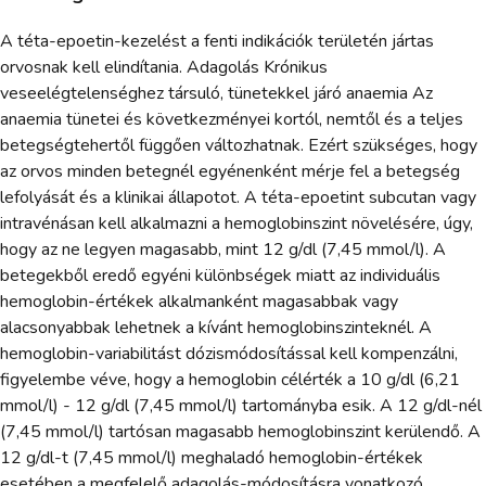
A téta-epoetin-kezelést a fenti indikációk területén jártas
orvosnak kell elindítania. Adagolás Krónikus
veseelégtelenséghez társuló, tünetekkel járó anaemia Az
anaemia tünetei és következményei kortól, nemtől és a teljes
betegségtehertől függően változhatnak. Ezért szükséges, hogy
az orvos minden betegnél egyénenként mérje fel a betegség
lefolyását és a klinikai állapotot. A téta-epoetint subcutan vagy
intravénásan kell alkalmazni a hemoglobinszint növelésére, úgy,
hogy az ne legyen magasabb, mint 12 g/dl (7,45 mmol/l). A
betegekből eredő egyéni különbségek miatt az individuális
hemoglobin-értékek alkalmanként magasabbak vagy
alacsonyabbak lehetnek a kívánt hemoglobinszinteknél. A
hemoglobin-variabilitást dózismódosítással kell kompenzálni,
figyelembe véve, hogy a hemoglobin célérték a 10 g/dl (6,21
mmol/l) - 12 g/dl (7,45 mmol/l) tartományba esik. A 12 g/dl-nél
(7,45 mmol/l) tartósan magasabb hemoglobinszint kerülendő. A
12 g/dl-t (7,45 mmol/l) meghaladó hemoglobin-értékek
esetében a megfelelő adagolás-módosításra vonatkozó