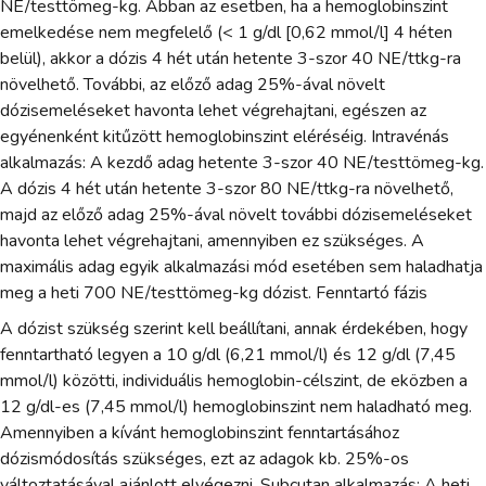
NE/testtömeg-kg. Abban az esetben, ha a hemoglobinszint
emelkedése nem megfelelő (< 1 g/dl [0,62 mmol/l] 4 héten
belül), akkor a dózis 4 hét után hetente 3-szor 40 NE/ttkg-ra
növelhető. További, az előző adag 25%-ával növelt
dózisemeléseket havonta lehet végrehajtani, egészen az
egyénenként kitűzött hemoglobinszint eléréséig. Intravénás
alkalmazás: A kezdő adag hetente 3-szor 40 NE/testtömeg-kg.
A dózis 4 hét után hetente 3-szor 80 NE/ttkg-ra növelhető,
majd az előző adag 25%-ával növelt további dózisemeléseket
havonta lehet végrehajtani, amennyiben ez szükséges. A
maximális adag egyik alkalmazási mód esetében sem haladhatja
meg a heti 700 NE/testtömeg-kg dózist. Fenntartó fázis
A dózist szükség szerint kell beállítani, annak érdekében, hogy
fenntartható legyen a 10 g/dl (6,21 mmol/l) és 12 g/dl (7,45
mmol/l) közötti, individuális hemoglobin-célszint, de eközben a
12 g/dl-es (7,45 mmol/l) hemoglobinszint nem haladható meg.
Amennyiben a kívánt hemoglobinszint fenntartásához
dózismódosítás szükséges, ezt az adagok kb. 25%-os
változtatásával ajánlott elvégezni. Subcutan alkalmazás: A heti