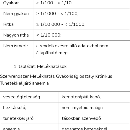
Gyakori:
≥ 1/100 - < 1/10;
Nem gyakori:
≥ 1/1000 - < 1/100;
Ritka:
≥ 1/10 000 - < 1/1000;
Nagyon ritka:
< 1/10 000;
Nem ismert:
a rendelkezésre álló adatokból nem
állapítható meg.
táblázat: Mellékhatások
Szervrendszer Mellékhatás Gyakoriság osztály Krónikus
Tünetekkel járó anaemia
veseelégtelenség
kemoterápiát kapó,
hez társuló,
nem-myeloid maligni-
tünetekkel járó
tásokban szenvedő
anaemia
daganatos betegeknél