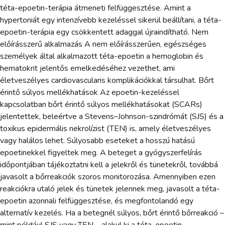
téta-epoetin-terápia átmeneti felfüggesztése. Amint a
hypertoniát egy intenzívebb kezeléssel sikerül beállítani, a téta-
epoetin-terápia egy csökkentett adaggal újraindítható. Nem
előírásszerű alkalmazás A nem előírásszerűen, egészséges
személyek által alkalmazott téta-epoetin a hemoglobin és
hematokrit jelentős emelkedéséhez vezethet, ami
életveszélyes cardiovascularis komplikációkkal társulhat. Bőrt
érintő súlyos mellékhatások Az epoetin-kezeléssel
kapcsolatban bőrt érintő súlyos mellékhatásokat (SCARs)
jelentettek, beleértve a Stevens–Johnson-szindrómát (SJS) és a
toxikus epidermális nekrolízist (TEN) is, amely életveszélyes
vagy halálos lehet. Súlyosabb eseteket a hosszú hatású
epoetinekkel figyeltek meg. A beteget a gyógyszerfelírás
időpontjában tájékoztatni kell a jelekről és tünetekről, továbbá
javasolt a bőrreakciók szoros monitorozása. Amennyiben ezen
reakciókra utaló jelek és tünetek jelennek meg, javasolt a téta-
epoetin azonnali felfüggesztése, és megfontolandó egy
alternatív kezelés. Ha a betegnél súlyos, bőrt érintő bőrreakció –