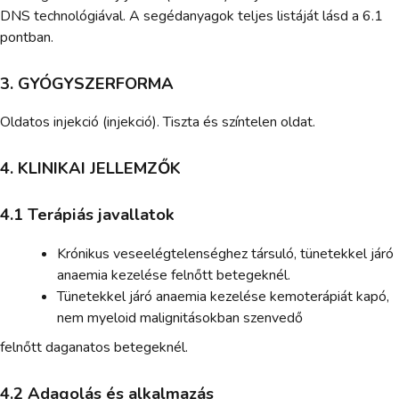
DNS technológiával. A segédanyagok teljes listáját lásd a 6.1
pontban.
3. GYÓGYSZERFORMA
Oldatos injekció (injekció). Tiszta és színtelen oldat.
4. KLINIKAI JELLEMZŐK
4.1 Terápiás javallatok
Krónikus veseelégtelenséghez társuló, tünetekkel járó
anaemia kezelése felnőtt betegeknél.
Tünetekkel járó anaemia kezelése kemoterápiát kapó,
nem myeloid malignitásokban szenvedő
felnőtt daganatos betegeknél.
4.2 Adagolás és alkalmazás