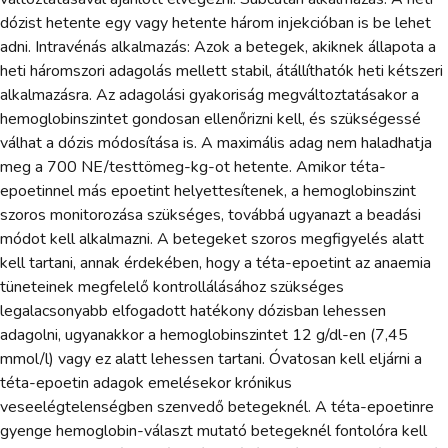
dózist hetente egy vagy hetente három injekcióban is be lehet
adni. Intravénás alkalmazás: Azok a betegek, akiknek állapota a
heti háromszori adagolás mellett stabil, átállíthatók heti kétszeri
alkalmazásra. Az adagolási gyakoriság megváltoztatásakor a
hemoglobinszintet gondosan ellenőrizni kell, és szükségessé
válhat a dózis módosítása is. A maximális adag nem haladhatja
meg a 700 NE/testtömeg-kg-ot hetente. Amikor téta-
epoetinnel más epoetint helyettesítenek, a hemoglobinszint
szoros monitorozása szükséges, továbbá ugyanazt a beadási
módot kell alkalmazni. A betegeket szoros megfigyelés alatt
kell tartani, annak érdekében, hogy a téta-epoetint az anaemia
tüneteinek megfelelő kontrollálásához szükséges
legalacsonyabb elfogadott hatékony dózisban lehessen
adagolni, ugyanakkor a hemoglobinszintet 12 g/dl-en (7,45
mmol/l) vagy ez alatt lehessen tartani. Óvatosan kell eljárni a
téta-epoetin adagok emelésekor krónikus
veseelégtelenségben szenvedő betegeknél. A téta-epoetinre
gyenge hemoglobin-választ mutató betegeknél fontolóra kell