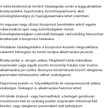
A béta‑blokkolóval történt túladagolás során a leggyakrabban
bradycardiára, hypotoniára, bronchospasmusra, akut
szívelégtelenségre és hypoglykaemiára lehet számítani.
Az egyszeri nagy dózisú bizoprolol bevételére adott egyéni
válaszreakció igen nagy különbségeket mutat.
Szívelégtelenségben szenvedő betegek valószínűleg fokozottan
érzékenyek a bizoprolol hatásaira.
Általában túladagoláskor a bizoprolol-kezelés megszakítása
valamint támogató és tüneti terápia alkalmazása javasolt.
Bradycardia:
iv. atropin adása. Megfelelő hatás hiányában
izoprenalin vagy egyéb pozitív kronotróp hatású szer óvatos
alkalmazása jön szóba. Bizonyos körülmények között ideiglenes
pacemaker behelyezése válhat szükségessé.
Hypotonia esetén:
iv. folyadékpótlás és vazopresszorok adása
szükséges. Glükagon iv. alkalmazása hasznos lehet.
AV‑blokk (másod- vagy harmadfokú):
a beteget gondosan
monitorozni kell és szükség esetén izoprenalin-infúzióval kell
kezelni, vagy ideiglenes pacemakert kell behelyezni.