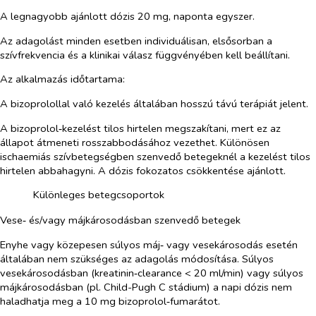
A legnagyobb ajánlott dózis 20 mg, naponta egyszer.
Az adagolást minden esetben individuálisan, elsősorban a
szívfrekvencia és a klinikai válasz függvényében kell beállítani.
Az alkalmazás időtartama
:
A bizoprolollal való kezelés általában hosszú távú terápiát jelent.
A bizoprolol‑kezelést tilos hirtelen megszakítani, mert ez az
állapot átmeneti rosszabbodásához vezethet. Különösen
ischaemiás
szívbetegségben szenvedő betegeknél a kezelést tilos
hirtelen abbahagyni. A dózis fokozatos csökkentése ajánlott.
Különleges betegcsoportok
Vese‑ és/vagy májkárosodásban szenvedő betegek
Enyhe vagy közepesen súlyos máj‑ vagy vesekárosodás esetén
általában nem szükséges az adagolás módosítása. Súlyos
vesekárosodásban (kreatinin‑clearance < 20 ml/min) vagy súlyos
májkárosodásban (pl. Child-Pugh C stádium) a napi dózis nem
haladhatja meg a 10 mg bizoprolol‑fumarátot.