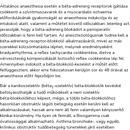
Általános anaesthesia esetén a béta‑adrenerg receptorok gátlása
csökkenti a szívritmuszavarok és a myocardialis ischaemia
előfordulásának gyakoriságát az anaesthesia indukciója és az
intubáció alatt, valamint a műtétet követő időszakban. Jelenleg
azt
javasolják, hogy a béta‑adrenerg blokádot a perioperatív
időszakban is fenn kell tartani. Az aneszteziológusnak tudnia kell a
béta‑adrenerg-receptor‑blokkoló alkalmazásáról, mivel az más
szerekkel kölcsönhatásba léphet, melynek eredményeként
bradyarrhythmia, a reflex tachycardia csökkentése, illetve a
vérveszteség kompenzálását biztosító reflex csökkenése lép fel.
Amennyiben indokolt a béta‑blokkoló‑kezelést a műtét előtt
felfüggeszteni, akkor erre fokozatosan kerüljön sor és 48 órával az
anaesthesia előtt fejeződjön be.
Bár a kardioszelektív (béta
‑szelektív) béta‑blokkolók kevésbé
1
befolyásolhatják a tüdő működését a nem szelektív
béta‑blokkolókhoz képest, mégis, a többi béta‑blokkolóhoz
hasonlóan obstruktív légúti betegség esetén kerülni kell az
alkalmazásukat, hacsak arra nem áll fenn valamilyen kényszerítő
klinikai körülmény. Ha ilyen ok fennáll, a Bisogamma csak
óvatossággal alkalmazható. Asthma bronchiale-, vagy egyéb,
krónikus obstruktív tüdőbetegség tünetekkel járó esetében