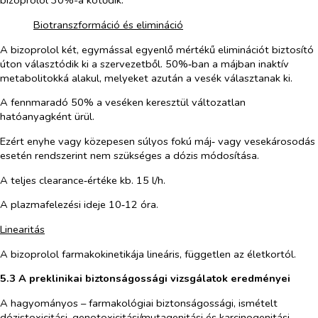
bizoprolol 30%-a kötődik.
Biotranszformáció és elimináció
A bizoprolol két, egymással egyenlő mértékű eliminációt biztosító
úton választódik ki a szervezetből. 50%‑ban a májban inaktív
metabolitokká alakul, melyeket azután a vesék választanak ki.
A fennmaradó 50% a veséken keresztül változatlan
hatóanyagként ürül.
Ezért enyhe vagy közepesen súlyos fokú máj‑ vagy vesekárosodás
esetén rendszerint nem szükséges a dózis módosítása.
A teljes clearance‑értéke kb. 15 l/h.
A plazmafelezési ideje 10‑12 óra.
Linearitás
A bizoprolol farmakokinetikája lineáris, független az életkortól.
5.3 A preklinikai biztonságossági vizsgálatok eredményei
A hagyományos – farmakológiai biztonságossági, ismételt
dózistoxicitási, genotoxicitási/mutagenitási és karcinogenitási –