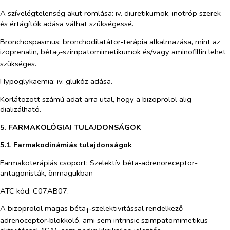
A szívelégtelenség akut romlása:
iv. diuretikumok, inotróp szerek
és értágítók adása válhat szükségessé.
Bronchospasmus:
bronchodilatátor‑terápia alkalmazása, mint az
izoprenalin, béta
‑szimpatomimetikumok és/vagy aminofillin lehet
2
szükséges.
Hypoglykaemia:
iv. glükóz adása.
Korlátozott számú adat arra utal, hogy a bizoprolol alig
dializálható.
5. FARMAKOLÓGIAI TULAJDONSÁGOK
5.1 Farmakodinámiás tulajdonságok
Farmakoterápiás csoport: Szelektív béta‑adrenoreceptor-
antagonisták, önmagukban
ATC kód: C07AB07.
A bizoprolol magas béta
‑szelektivitással rendelkező
1
adrenoceptor‑blokkoló, ami sem intrinsic szimpatomimetikus