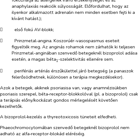
fokozhatja az allergének iránti érzékenységet és az
anaphylaxiás reakciók súlyosságát. Előfordulhat, hogy az
ilyenkor alkalmazott adrenalin nem minden esetben fejti ki a
kívánt hatást.);
​
első fokú AV‑blokk;
​
Prinzmetal‑angina. Koszorúér-vasospasmus eseteit
figyelték meg. Az anginás rohamok nem zárhatók ki teljesen
Prinzmetal-anginában szenvedő betegeknél bizoprolol adása
esetén, a magas béta
-szelektivitás ellenére sem.
1
​
perifériás artériás érszűkülettel járó betegség (a panaszok
felerősödhetnek, különösen a terápia megkezdésekor).
Azok a betegek, akiknek psoriasisa van, vagy anamnézisükben
psoriasis szerepel, béta‑receptor‑blokkolóval (pl. a bizoprolol) csak
a terápiás előny/kockázat gondos mérlegelését követően
kezelhetők.
A bizoprolol‑kezelés a thyreotoxicosis tüneteit elfedheti.
Phaeochromocytomában szenvedő betegeknél bizoprolol nem
adható az alfa‑receptor‑blokád eléréséig.