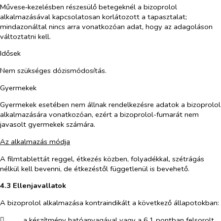
Művese‑kezelésben részesülő betegeknél a bizoprolol
alkalmazásával kapcsolatosan korlátozott a tapasztalat;
m
indazonáltal nincs arra vonatkozóan adat, hogy az adagoláson
változtatni kell.
Idősek
Nem szükséges dózismódosítás.
Gyermekek
Gyermekek esetében nem állnak rendelkezésre adatok a bizoprolol
alkalmazására vonatkozóan, ezért a bizoprolol-fumarát nem
javasolt gyermekek számára.
Az alkalmazás módja
A filmtablettát reggel, étkezés közben, folyadékkal, szétrágás
nélkül kell bevenni, de étkezéstől függetlenül is bevehető.
4.3 Ellenjavallatok
A bizoprolol alkalmazása kontraindikált a következő állapotokban:
​
a készítmény hatóanyagával vagy a 6.1 pontban felsorolt