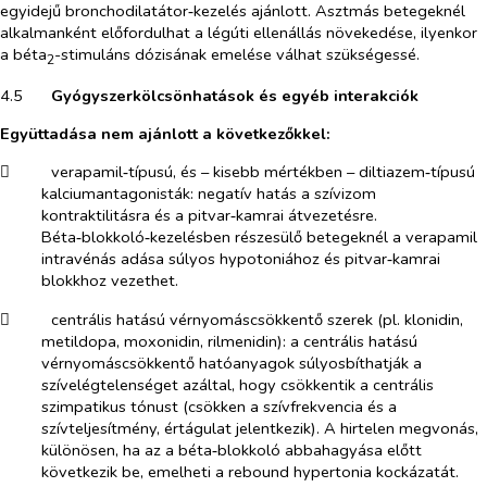
egyidejű bronchodilatátor‑kezelés ajánlott. Asztmás betegeknél
alkalmanként előfordulhat a légúti ellenállás növekedése, ilyenkor
a béta
-stimuláns dózisának emelése válhat szükségessé.
2
4.5​
Gyógyszerkölcsönhatások és egyéb interakciók
Együttadása nem ajánlott a következőkkel:
​
verapamil‑típusú, és – kisebb mértékben – diltiazem‑típusú
kalciumantagonisták:
negatív hatás a szívizom
kontraktilitásra és a pitvar‑kamrai átvezetésre.
Béta‑blokkoló‑kezelésben részesülő betegeknél a verapamil
intravénás adása súlyos hypotoniához és pitvar‑kamrai
blokkhoz vezethet.
​
centrális hatású vérnyomáscsökkentő szerek
(pl. klonidin,
metildopa, moxonidin, rilmenidin): a centrális hatású
vérnyomáscsökkentő hatóanyagok súlyosbíthatják a
szívelégtelenséget azáltal, hogy csökkentik a centrális
szimpatikus tónust (csökken a szívfrekvencia és a
szívteljesítmény, értágulat jelentkezik). A hirtelen megvonás,
különösen, ha az a béta‑blokkoló abbahagyása előtt
következik be, emelheti a rebound hypertonia kockázatát.