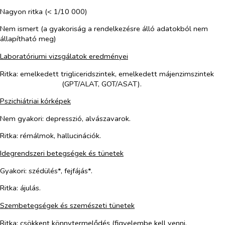
Nagyon ritka (< 1/10 000)
Nem ismert (a gyakoriság a rendelkezésre álló adatokból nem
állapítható meg)
Laboratóriumi vizsgálatok eredményei
Ritka
: emelkedett trigliceridszintek, emelkedett májenzimszintek
(GPT/ALAT, GOT/ASAT).
Pszichiátriai kórképek
Nem
gyakori
: depresszió, alvászavarok.
Ritka
: rémálmok, hallucinációk.
Idegrendszeri betegségek és tünetek
Gyakori
: szédülés*, fejfájás*.
Ritka
: ájulás.
Szembetegségek és szemészeti tünetek
Ritka
: csökkent könnytermelődés (figyelembe kell venni,