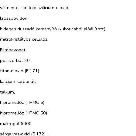
vízmentes, kolloid szilícium‑dioxid,
kroszpovidon,
hidegen duzzadó keményítő (kukoricából előállított),
mikrokristályos cellulóz.
Filmbevonat
:
poliszorbát 20,
titán‑dioxid (E 171),
kalcium‑karbonát,
talkum,
hipromellóz (HPMC 5),
hipromellóz (HPMC 50),
makrogol 6000,
sárga vas‑oxid (E 172).