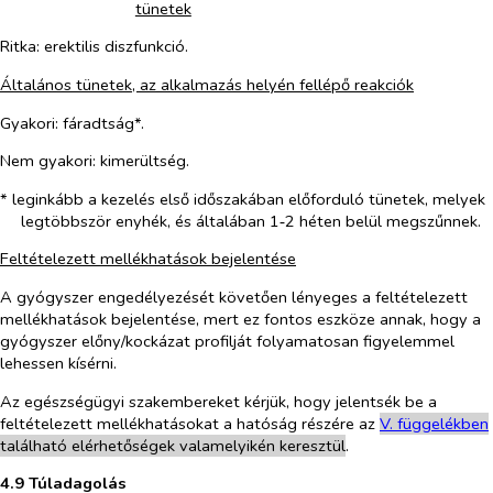
tünetek
Ritka
: erektilis diszfunkció.
Általános tünetek, az alkalmazás helyén fellépő reakciók
Gyakori
: fáradtság*.
Nem
gyakori
: kimerültség.
* leginkább a kezelés első időszakában előforduló tünetek, melyek
legtöbbször enyhék, és általában 1‑2 héten belül megszűnnek.
Feltételezett mellékhatások bejelentése
A gyógyszer engedélyezését követően lényeges a feltételezett
mellékhatások bejelentése, mert ez fontos eszköze annak, hogy a
gyógyszer előny/kockázat profilját folyamatosan figyelemmel
lehessen kísérni.
Az egészségügyi szakembereket kérjük, hogy jelentsék be a
feltételezett mellékhatásokat a hatóság részére az
V. függelékben
található elérhetőségek valamelyikén keresztül
.
4.9 Túladagolás