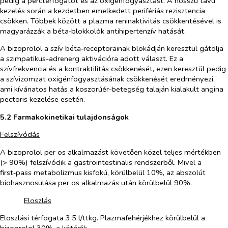
pedig a perctérfogatot és az oxigénfogyasztást. A hosszú távú
kezelés során a kezdetben emelkedett perifériás rezisztencia
csökken. Többek között a plazma reninaktivitás csökkentésével is
magyarázzák a béta‑blokkolók antihipertenzív hatását.
A bizoprolol a szív béta‑receptorainak blokádján keresztül gátolja
a szimpatikus-adrenerg aktivációra adott választ. Ez a
szívfrekvencia és a kontraktilitás csökkenését, ezen keresztül pedig
a szívizomzat oxigénfogyasztásának csökkenését eredményezi,
ami kívánatos hatás a koszorúér‑betegség talaján kialakult angina
pectoris kezelése esetén.
5.2 Farmakokinetikai tulajdonságok
Felszívódás
A bizoprolol
per os
alkalmazást követően közel teljes mértékben
(> 90%) felszívódik a gastrointestinalis rendszerből. Mivel a
first‑pass metabolizmus kisfokú, körülbelül 10%, az abszolút
biohasznosulása
per os
alkalmazás után körülbelül 90%.
Eloszlás
Eloszlási térfogata 3,5 l/ttkg. Plazmafehérjékhez körülbelül a