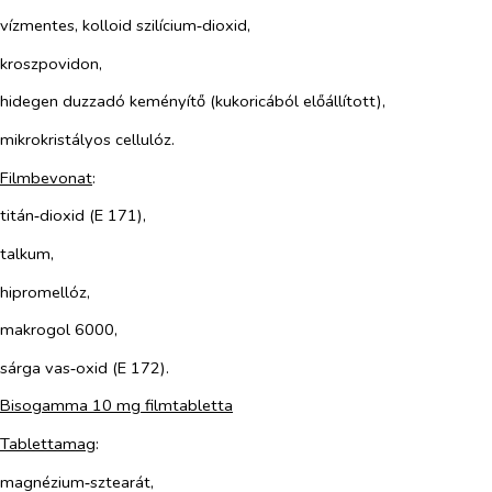
vízmentes, kolloid szilícium‑dioxid,
kroszpovidon,
hidegen duzzadó keményítő (kukoricából előállított),
mikrokristályos cellulóz.
Filmbevonat
:
titán‑dioxid (E 171),
talkum,
hipromellóz,
makrogol 6000,
sárga vas‑oxid (E 172).
Bisogamma 10 mg filmtabletta
Tablettamag
:
magnézium‑sztearát,