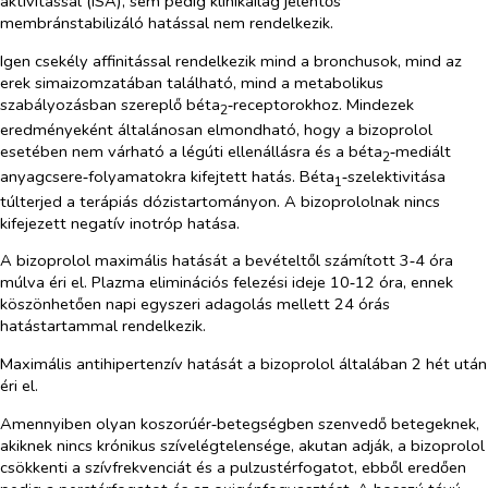
aktivitással (ISA), sem pedig klinikailag jelentős
membránstabilizáló hatással nem rendelkezik.
Igen csekély affinitással rendelkezik mind a bronchusok, mind az
erek simaizomzatában található, mind a metabolikus
szabályozásban szereplő béta
‑receptorokhoz. Mindezek
2
eredményeként általánosan elmondható, hogy a bizoprolol
esetében nem várható a légúti ellenállásra és a béta
‑mediált
2
anyagcsere‑folyamatokra kifejtett hatás. Béta
‑szelektivitása
1
túlterjed a terápiás dózistartományon. A bizoprololnak nincs
kifejezett negatív inotróp hatása.
A bizoprolol maximális hatását a bevételtől számított 3‑4 óra
múlva éri el. Plazma eliminációs felezési ideje 10‑12 óra, ennek
köszönhetően napi egyszeri adagolás mellett 24 órás
hatástartammal rendelkezik.
Maximális antihipertenzív hatását a bizoprolol általában 2 hét után
éri el.
Amennyiben olyan koszorúér‑betegségben szenvedő betegeknek,
akiknek nincs krónikus szívelégtelensége, akutan adják, a bizoprolol
csökkenti a szívfrekvenciát és a pulzustérfogatot, ebből eredően