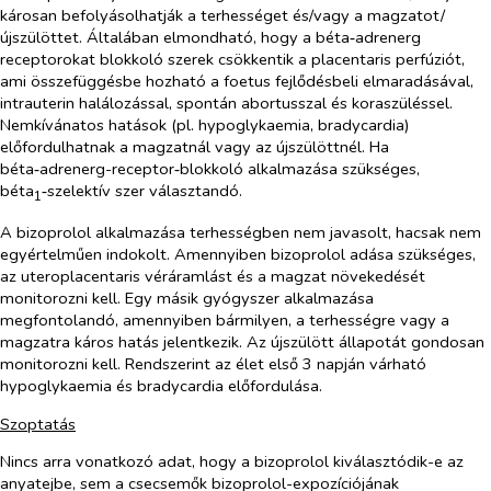
károsan befolyásolhatják a terhességet és/vagy a magzatot/
újszülöttet. Általában elmondható, hogy a béta‑adrenerg
receptorokat blokkoló szerek csökkentik a placentaris perfúziót,
ami összefüggésbe hozható a foetus fejlődésbeli elmaradásával,
intrauterin halálozással, spontán abortusszal és koraszüléssel.
Nemkívánatos hatások (pl. hypoglykaemia, bradycardia)
előfordulhatnak a magzatnál vagy az újszülöttnél. Ha
béta‑adrenerg-receptor‑blokkoló alkalmazása szükséges,
béta
‑szelektív szer választandó.
1
A bizoprolol alkalmazása terhességben nem javasolt, hacsak nem
egyértelműen indokolt. Amennyiben bizoprolol adása szükséges,
az uteroplacentaris véráramlást és a magzat növekedését
monitorozni kell. Egy másik gyógyszer alkalmazása
megfontolandó, amennyiben bármilyen, a terhességre vagy a
magzatra káros hatás jelentkezik. Az újszülött állapotát gondosan
monitorozni kell. Rendszerint az élet első 3 napján várható
hypoglykaemia és bradycardia előfordulása.
Szoptatás
Nincs arra vonatkozó adat, hogy a bizoprolol kiválasztódik-e az
anyatejbe, sem a csecsemők bizoprolol-expozíciójának