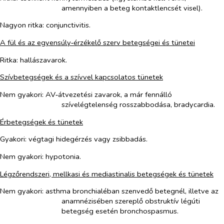
amennyiben a beteg kontaktlencsét visel).
Nagyon
ritka
: conjunctivitis.
A fül és az egyensúly‑érzékelő szerv betegségei és tünetei
Ritka
: hallászavarok.
Szívbetegségek és a szívvel kapcsolatos tünetek
Nem
gyakori
: AV‑átvezetési zavarok, a már fennálló
szívelégtelenség rosszabbodása, bradycardia.
Érbetegségek és tünetek
Gyakori
: végtagi hidegérzés vagy zsibbadás.
Nem
gyakori:
hypotonia.
Légzőrendszeri, mellkasi és mediastinalis betegségek és tünetek
Nem
gyakori
: asthma bronchialéban szenvedő betegnél, illetve az
anamnézisében szereplő obstruktív légúti
betegség esetén bronchospasmus.