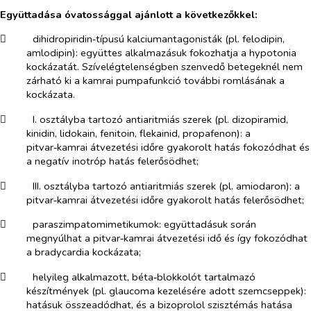
Együttadása óvatossággal ajánlott a következőkkel:
​
dihidropiridin‑típusú kalciumantagonisták (pl. felodipin,
amlodipin):
együttes alkalmazásuk fokozhatja a hypotonia
kockázatát. Szívelégtelenségben szenvedő betegeknél nem
zárható ki a kamrai pumpafunkció további romlásának a
kockázata.
​
I. osztályba tartozó antiaritmiás szerek (pl. dizopiramid,
kinidin, lidokain, fenitoin, flekainid, propafenon):
a
pitvar‑kamrai átvezetési időre gyakorolt hatás fokozódhat és
a negatív inotróp hatás felerősödhet;
​
III. osztályba tartozó antiaritmiás szerek (pl. amiodaron):
a
pitvar‑kamrai átvezetési időre gyakorolt hatás felerősödhet;
​
paraszimpatomimetikumok:
együttadásuk során
megnyúlhat a pitvar‑kamrai átvezetési idő
és így fokozódhat
a bradycardia kockázata;
​
helyileg alkalmazott, béta‑blokkolót tartalmazó
készítmények (pl. glaucoma kezelésére adott szemcseppek):
hatásuk összeadódhat, és a bizoprolol szisztémás hatása