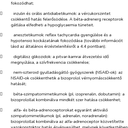
fokozódhat;
​
inzulin és orális antidiabetikumok:
a vércukorszintet
csökkentő hatás felerősödése. A béta‑adrenerg receptorok
gátlása elfedheti a hypoglycaemia tüneteit.
​
anesztetikumok
: reflex tachycardia gyengülése és a
hypotensio kockázatának fokozódása (további információt
lásd az általános érzéstelenítésről a 4.4 pontban);
​
digitálisz glikozidok:
a pitvar‑kamrai átvezetési idő
megnyúlása, a szívfrekvencia csökkenése;
​
nem‑szteroid gyulladásgátló gyógyszerek
(NSAID‑ok):
az
NSAID‑ok csökkenthetik a bizoprolol vérnyomáscsökkentő
hatását;
​
béta‑szimpatomimetikumok (pl. izoprenalin, dobutamin):
a
bizoprolollal kombinálva mindkét szer hatása csökkenhet;
​
alfa‑ és béta‑adrenoceptorokat egyaránt aktiváló
szimpatomimetikumok (pl. adrenalin, noradrenalin):
bizoprolollal kombinálva az alfa-adrenoceptor közvetítette
vazokonstriktor hatás érvényesülhet, melynek következtében