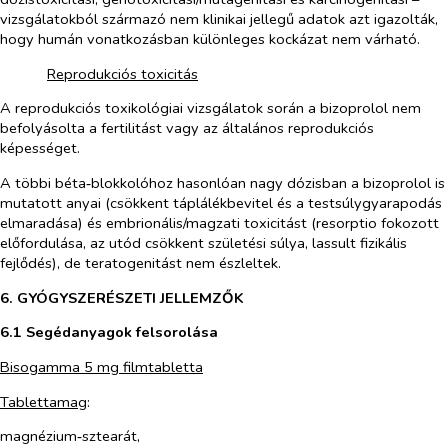
vizsgálatokból származó nem klinikai jellegű adatok azt igazolták,
hogy humán vonatkozásban különleges kockázat nem várható.
Reprodukciós toxicitás
A reprodukciós toxikológiai vizsgálatok során a bizoprolol nem
befolyásolta a fertilitást vagy az általános reprodukciós
képességet.
A többi béta‑blokkolóhoz hasonlóan nagy dózisban a bizoprolol is
mutatott anyai (csökkent táplálékbevitel és a testsúlygyarapodás
elmaradása) és embrionális/magzati toxicitást (resorptio fokozott
előfordulása, az utód csökkent születési súlya, lassult fizikális
fejlődés), de teratogenitást nem észleltek.
6. GYÓGYSZERÉSZETI JELLEMZŐK
6.1 Segédanyagok felsorolása
Bisogamma 5 mg filmtabletta
Tablettamag
:
magnézium‑sztearát,