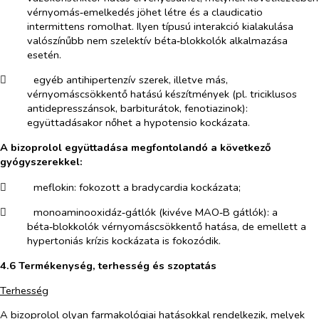
vérnyomás‑emelkedés jöhet létre és a claudicatio
intermittens romolhat. Ilyen típusú interakció kialakulása
valószínűbb nem szelektív béta‑blokkolók alkalmazása
esetén.
​
egyéb antihipertenzív szerek, illetve más,
vérnyomáscsökkentő hatású készítmények (pl. triciklusos
antidepresszánsok, barbiturátok, fenotiazinok):
együttadásakor nőhet a hypotensio kockázata.
A bizoprolol együttadása megfontolandó a következő
gyógyszerekkel:
​
meflokin:
fokozott a
bradycardia kockázata;
​
monoaminooxidáz‑gátlók
(kivéve MAO‑B gátlók): a
béta‑blokkolók vérnyomáscsökkentő hatása, de emellett a
hypertoniás krízis kockázata is fokozódik.
4.6 Termékenység, terhesség és szoptatás
Terhesség
A bizoprolol olyan farmakológiai hatásokkal rendelkezik, melyek