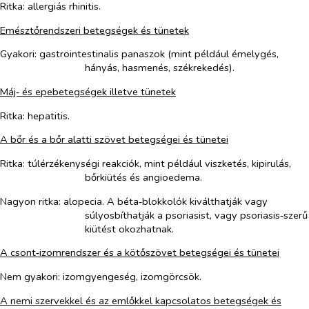
Ritka
: allergiás rhinitis.
Emésztőrendszeri betegségek és tünetek
Gyakori
: gastrointestinalis panaszok (mint például émelygés,
hányás, hasmenés, székrekedés).
Máj‑ és epebetegségek illetve tünetek
Ritka: hepatitis.
A bőr és a bőr alatti szövet betegségei és tünetei
Ritka
:
túlérzékenységi reakciók, mint például viszketés, kipirulás
,
bőrkiütés és angioedema.
Nagyon
ritka
: alopecia. A béta‑blokkolók kiválthatják vagy
súlyosbíthatják a psoriasist, vagy psoriasis‑szerű
kiütést okozhatnak.
A csont‑izomrendszer és a kötőszövet betegségei és tünetei
Nem
gyakori
: izomgyengeség, izomgörcsök.
A nemi szervekkel és az emlőkkel kapcsolatos betegségek és