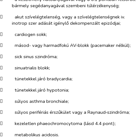
bármely segédanyagával szembeni túlérzékenység;
​
akut szívelégtelenség, vagy a szívelégtelenségnek iv.
inotrop szer adását igénylő dekompenzált epizódjai;
​
cardiogen sokk;
​
másod- vagy harmadfokú AV‑blokk (pacemaker nélkül);
​
sick sinus szindróma;
​
sinuatrialis blokk;
​
tünetekkel járó bradycardia;
​
tünetekkel járó hypotonia;
​
súlyos asthma bronchiale;
​
súlyos perifériás érszűkület vagy a Raynaud‑szindróma;
​
kezeletlen phaeochromocytoma (lásd 4.4 pont);
​
metabolikus acidosis.