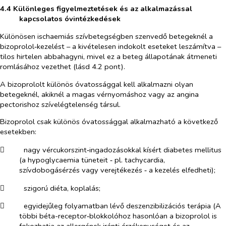
4.4 Különleges figyelmeztetések és az alkalmazással
kapcsolatos óvintézkedések
Különösen ischaemiás
szívbetegségben szenvedő betegeknél a
bizoprolol‑kezelést – a
kivételesen indokolt eseteket leszámítva –
tilos hirtelen abbahagyni, mivel ez a beteg állapotának átmeneti
romlásához vezethet
(lásd 4.2 pont).
A bizoprololt különös óvatossággal kell alkalmazni olyan
betegeknél, akiknél a magas vérnyomáshoz vagy az angina
pectorishoz szívelégtelenség társul.
Bizoprolol csak különös óvatossággal alkalmazható a következő
esetekben:
​
nagy vércukorszint‑ingadozásokkal kísért diabetes mellitus
(a hypoglycaemia tüneteit ‑ pl. tachycardia,
szívdobogásérzés vagy verejtékezés ‑ a kezelés elfedheti);
​
szigorú diéta, koplalás;
​
egyidejűleg folyamatban lévő deszenzibilizációs terápia (A
többi béta-receptor‑blokkolóhoz hasonlóan a bizoprolol is