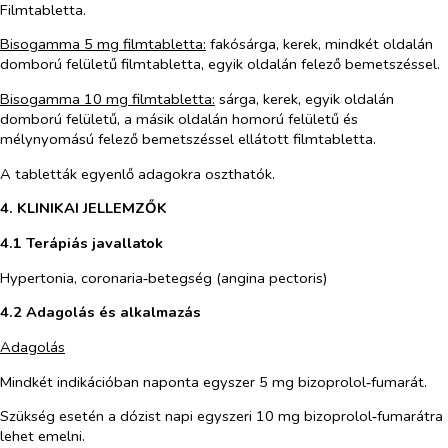
Filmtabletta.
Bisogamma 5 mg filmtabletta:
fakósárga, kerek, mindkét oldalán
domború felületű filmtabletta, egyik oldalán felező bemetszéssel.
Bisogamma 10 mg filmtabletta:
sárga, kerek, egyik oldalán
domború felületű, a másik oldalán homorú felületű és
mélynyomású felező bemetszéssel ellátott filmtabletta.
A tabletták egyenlő adagokra oszthatók.
4. KLINIKAI JELLEMZŐK
4.1 Terápiás javallatok
Hypertonia, coronaria‑betegség (angina pectoris)
4.2 Adagolás és alkalmazás
Adagolás
Mindkét indikációban naponta egyszer 5 mg bizoprolol‑fumarát.
Szükség esetén a dózist napi egyszeri 10 mg bizoprolol‑fumarátra
lehet emelni.