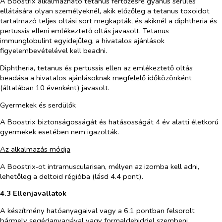
A Boostrix alkalmazható tetanus fertőzésre gyanús sérülés
ellátására olyan személyeknél, akik előzőleg a tetanus toxoidot
tartalmazó teljes oltási sort megkapták, és akiknél a diphtheria és
pertussis elleni emlékeztető oltás javasolt. Tetanus
immunglobulint egyidejűleg, a hivatalos ajánlások
figyelembevételével kell beadni.
Diphtheria, tetanus és pertussis ellen az emlékeztető oltás
beadása a hivatalos ajánlásoknak megfelelő időközönként
(általában 10 évenként) javasolt.
Gyermekek és serdülők
A Boostrix biztonságosságát és hatásosságát 4 év alatti életkorú
gyermekek esetében nem igazolták.
Az alkalmazás módja
A Boostrix‑ot intramuscularisan, mélyen az izomba kell adni,
lehetőleg a deltoid régióba (lásd 4.4 pont).
4.3 Ellenjavallatok
A készítmény hatóanyagaival vagy a 6.1 pontban felsorolt
bármely segédanyagával vagy formaldehiddel szembeni