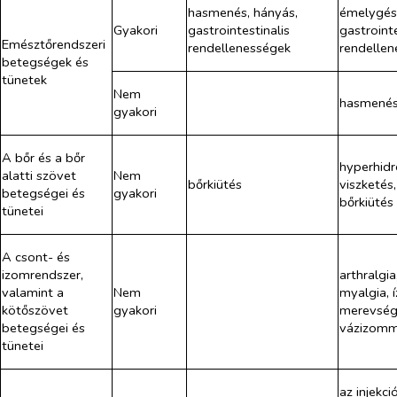
hasmenés, hányás,
émelygés
Gyakori
gastrointestinalis
gastrointe
Emésztőrendszeri
rendellenességek
rendelle
betegségek és
tünetek
Nem
hasmenés
gyakori
A bőr és a bőr
hyperhidr
alatti szövet
Nem
bőrkiütés
viszketés,
betegségei és
gyakori
bőrkiütés
tünetei
A csont- és
izomrendszer,
arthralgia
valamint a
Nem
myalgia, í
kötőszövet
gyakori
merevség
betegségei és
vázizomm
tünetei
az injekci