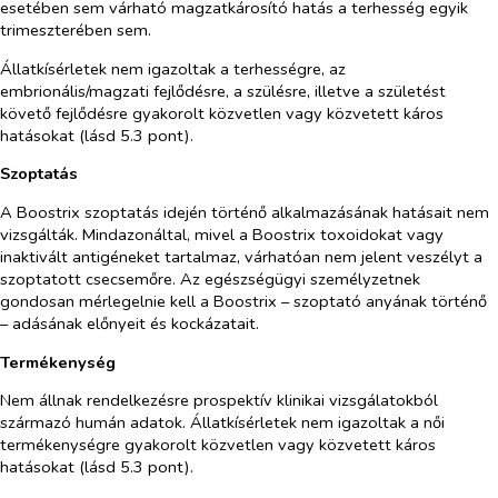
esetében sem várható magzatkárosító hatás a terhesség egyik
trimeszterében sem.
Állatkísérletek nem igazoltak a terhességre, az
embrionális/magzati fejlődésre, a szülésre, illetve a születést
követő fejlődésre gyakorolt közvetlen vagy közvetett káros
hatásokat (lásd 5.3 pont).
Szoptatás
A Boostrix szoptatás idején történő alkalmazásának hatásait nem
vizsgálták. Mindazonáltal, mivel a Boostrix toxoidokat vagy
inaktivált antigéneket tartalmaz, várhatóan nem jelent veszélyt a
szoptatott csecsemőre. Az egészségügyi személyzetnek
gondosan mérlegelnie kell a Boostrix – szoptató anyának történő
– adásának előnyeit és kockázatait.
Termékenység
Nem állnak rendelkezésre prospektív klinikai vizsgálatokból
származó humán adatok. Állatkísérletek nem igazoltak a női
termékenységre gyakorolt közvetlen vagy közvetett káros
hatásokat (lásd 5.3 pont).