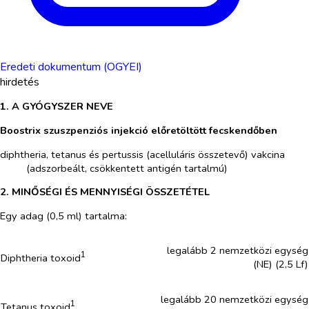
Eredeti dokumentum (OGYEI)
hirdetés
1. A GYÓGYSZER NEVE
Boostrix szuszpenziós injekció előretöltött fecskendőben
diphtheria, tetanus és pertussis (acelluláris összetevő) vakcina
(adszorbeált, csökkentett antigén tartalmú)
2. MINŐSÉGI ÉS MENNYISÉGI ÖSSZETÉTEL
Egy adag (0,5 ml) tartalma:
legalább 2 nemzetközi egység
1
Diphtheria toxoid
(NE) (2,5 Lf)
legalább 20 nemzetközi egység
1
Tetanus toxoid