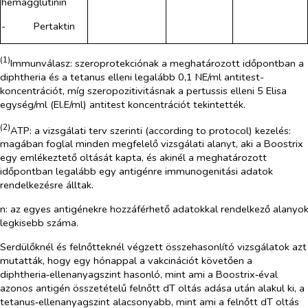
hemagglutinin
-​
Pertaktin
(1)
Immunválasz: szeroprotekciónak a meghatározott időpontban a
diphtheria és a tetanus elleni legalább 0,1 NE/ml antitest-
koncentrációt, míg szeropozitivitásnak a pertussis elleni 5 Elisa
egység/ml (El.E/ml) antitest koncentrációt tekintették.
(2)
ATP: a vizsgálati terv szerinti (
according to protocol
) kezelés:
magában foglal minden megfelelő vizsgálati alanyt, aki a Boostrix
egy emlékeztető oltását kapta, és akinél a meghatározott
időpontban legalább egy antigénre immunogenitási adatok
rendelkezésre álltak.
n: az egyes antigénekre hozzáférhető adatokkal rendelkező alanyo
legkisebb száma.
Serdülőknél és felnőtteknél végzett összehasonlító vizsgálatok azt
mutatták, hogy egy hónappal a vakcinációt követően a
diphtheria‑ellenanyagszint hasonló, mint ami a Boostrix‑éval
azonos antigén összetételű felnőtt dT oltás adása után alakul ki, a
tetanus‑ellenanyagszint alacsonyabb, mint ami a felnőtt dT oltás