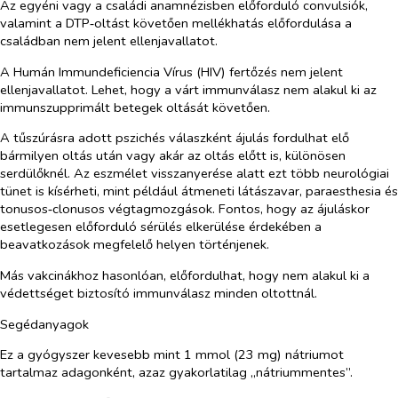
Az egyéni vagy a családi anamnézisben előforduló convulsiók,
valamint a DTP‑oltást követően mellékhatás előfordulása a
családban nem jelent ellenjavallatot.
A Humán Immundeficiencia Vírus (HIV) fertőzés nem jelent
ellenjavallatot. Lehet, hogy a várt immunválasz nem alakul ki az
immunszupprimált betegek oltását követően.
A tűszúrásra adott pszichés válaszként ájulás fordulhat elő
bármilyen oltás után vagy akár az oltás előtt is, különösen
serdülőknél. Az eszmélet visszanyerése alatt ezt több neurológiai
tünet is kísérheti, mint például átmeneti látászavar, paraesthesia és
tonusos‑clonusos végtagmozgások. Fontos, hogy az ájuláskor
esetlegesen előforduló sérülés elkerülése érdekében a
beavatkozások megfelelő helyen történjenek.
Más vakcinákhoz hasonlóan, előfordulhat, hogy nem alakul ki a
védettséget biztosító immunválasz minden oltottnál.
Segédanyagok
Ez a gyógyszer kevesebb mint 1 mmol (23 mg) nátriumot
tartalmaz adagonként, azaz gyakorlatilag „nátriummentes”.