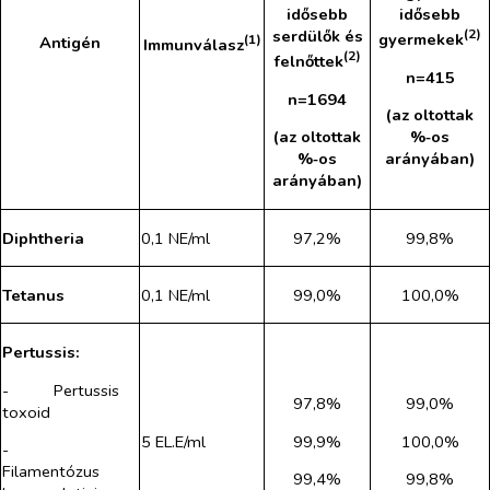
idősebb
idősebb
serdülők és
(2)
gyermekek
(1)
Antigén
Immunválasz
(2)
felnőttek
n=415
n=1694
(az oltottak
(az oltottak
%‑os
%‑os
arányában)
arányában)
Diphtheria
0,1 NE/ml
97,2%
99,8%
Tetanus
0,1 NE/ml
99,0%
100,0%
Pertussis:
-​
Pertussis
97,8%
99,0%
toxoid
99,9%
100,0%
5 EL.E/ml
-​
Filamentózus
99,4%
99,8%