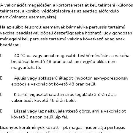
A vakcinációt megelőzően a kórtörténetet át kell tekinteni (különös
tekintettel a korábbi védőoltásokra és az esetleg előforduló
nemkívánatos eseményekre).
Ha az alább felsorolt események bármelyike pertussis tartalmú
vakcina beadásával időbeli összefüggésbe hozható, úgy gondosan
mérlegelni kell pertussis tartalmú vakcina következő adagjának
beadását:
​
40 °C‑os vagy annál magasabb testhőmérséklet a vakcina
beadását követő 48 órán belül, ami egyéb okkal nem
magyarázható.
​
Ájulás vagy sokkszerű állapot (hypotoniás‑hyporesponsiv
epizód) a vakcinációt követő 48 órán belül.
​
Kitartó, vigasztalhatatlan sírás legalább 3 órán át, a
vakcinációt követő 48 órán belül.
​
Lázzal vagy láz nélkül jelentkező görcs, ami a vakcinációt
követő 3 napon belül lép fel.
Bizonyos körülmények között – pl. magas incidenciájú pertussis