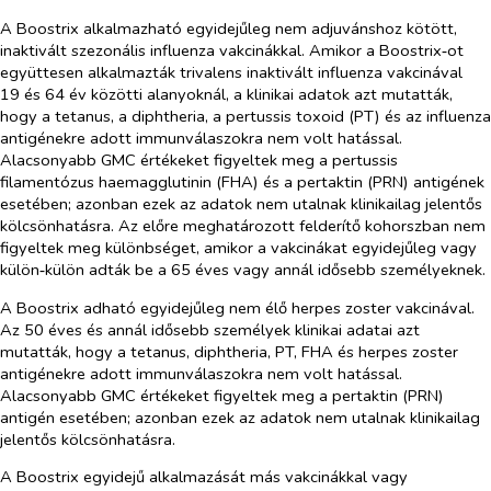
A Boostrix alkalmazható egyidejűleg nem adjuvánshoz kötött,
inaktivált szezonális influenza vakcinákkal. Amikor a Boostrix‑ot
együttesen alkalmazták trivalens inaktivált influenza vakcinával
19 és 64 év közötti alanyoknál, a klinikai adatok azt mutatták,
hogy a tetanus, a diphtheria, a pertussis toxoid (PT) és az influenza
antigénekre adott immunválaszokra nem volt hatással.
Alacsonyabb GMC értékeket figyeltek meg a pertussis
filamentózus haemagglutinin (FHA) és a pertaktin (PRN) antigének
esetében; azonban ezek az adatok nem utalnak klinikailag jelentős
kölcsönhatásra. Az előre meghatározott felderítő kohorszban nem
figyeltek meg különbséget, amikor a vakcinákat egyidejűleg vagy
külön‑külön adták be a 65 éves vagy annál idősebb személyeknek.
A Boostrix adható egyidejűleg nem élő herpes zoster vakcinával.
Az 50 éves és annál idősebb személyek klinikai adatai azt
mutatták, hogy a tetanus, diphtheria, PT, FHA és herpes zoster
antigénekre adott immunválaszokra nem volt hatással.
Alacsonyabb GMC értékeket figyeltek meg a pertaktin (PRN)
antigén esetében; azonban ezek az adatok nem utalnak klinikailag
jelentős kölcsönhatásra.
A Boostrix egyidejű alkalmazását más vakcinákkal vagy