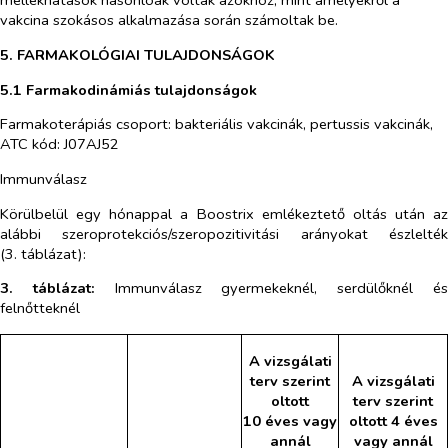
mellékhatások hasonlóak voltak azokhoz, mint amelyekről a
vakcina szokásos alkalmazása során számoltak be.
5. FARMAKOLÓGIAI TULAJDONSÁGOK
5.1 Farmakodinámiás tulajdonságok
Farmakoterápiás csoport: bakteriális vakcinák, pertussis vakcinák,
ATC kód: J07AJ52
Immunválasz
Körülbelül egy hónappal a Boostrix emlékeztető oltás után az
alábbi szeroprotekciós/szeropozitivitási arányokat észlelték
(3. táblázat):
3. táblázat:
Immunválasz gyermekeknél, serdülőknél é
felnőtteknél
A vizsgálati
terv szerint
A vizsgálati
oltott
terv szerint
10 éves vagy
oltott 4 éves
annál
vagy annál