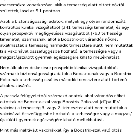
csecsemőkre vonatkozóan, akik a terhesség alatt oltott nőktől
születtek, lásd az 5.1 pontban.
Azok a biztonságossági adatok, melyek egy olyan randomizált,
kontrollos klinikai vizsgálatból (341 terhességi kimenetel) és egy
olyan prospektív megfigyeléses vizsgálatból (793 terhességi
kimenetel) származnak, ahol a Boostrix‑ot várandós nőknél
alkalmazták a terhesség harmadik trimesztere alatt, nem mutattak
ki a vakcinával összefüggésbe hozható, a terhességre vagy a
magzat/újszülött gyermek egészségére kiható mellékhatást.
Nem állnak rendelkezésre prospektív klinikai vizsgálatokból
származó biztonságossági adatok a Boostrix‑nak vagy a Boostrix
Polio‑nak a terhesség első és második trimesztere alatt történő
alkalmazásáról.
A passzív felügyeletből származó adatok, ahol várandós nőket
oltottak be Boostrix‑szal vagy Boostrix Polio‑val (dTpa-IPV
vakcina) a terhesség 3. vagy 2. trimeszter alatt nem mutattak a
vakcinával összefüggésbe hozható, a terhességre vagy a magzat/
újszülött gyermek egészségére kiható mellékhatást.
Mint más inaktivált vakcinákkal, így a Boostrix‑szal való oltás