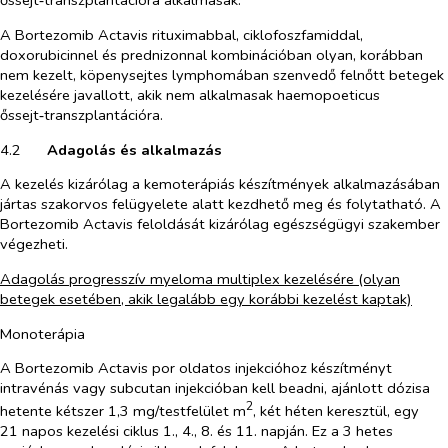
őssejt‑transzplantációra alkalmasak.
A Bortezomib Actavis rituximabbal, ciklofoszfamiddal,
doxorubicinnel és prednizonnal kombinációban olyan, korábban
nem kezelt, köpenysejtes lymphomában szenvedő felnőtt betegek
kezelésére javallott, akik nem alkalmasak haemopoeticus
őssejt‑transzplantációra.
4.2​
Adagolás és alkalmazás
A kezelés kizárólag a kemoterápiás készítmények alkalmazásában
jártas szakorvos felügyelete alatt kezdhető meg és folytatható. A
Bortezomib Actavis
feloldását kizárólag egészségügyi szakember
végezheti.
Adagolás progresszív myeloma multiplex kezelésére (olyan
betegek esetében, akik legalább egy korábbi kezelést kaptak)
Monoterápia
A Bortezomib Actavis por oldatos injekcióhoz készítményt
intravénás vagy subcutan injekcióban kell beadni, ajánlott dózisa
2
hetente kétszer 1,3 mg/testfelület m
, két héten keresztül, egy
21 napos kezelési ciklus 1., 4., 8. és 11. napján. Ez a 3 hetes