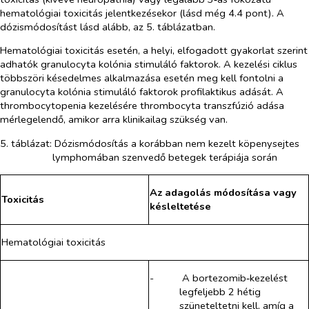
hematológiai toxicitás jelentkezésekor (lásd még 4.4 pont). A
dózismódosítást lásd alább, az 5. táblázatban.
Hematológiai toxicitás esetén, a helyi, elfogadott gyakorlat szerint
adhatók granulocyta kolónia stimuláló faktorok. A kezelési ciklus
többszöri késedelmes alkalmazása esetén meg kell fontolni a
granulocyta kolónia stimuláló faktorok profilaktikus adását. A
thrombocytopenia kezelésére thrombocyta transzfúzió adása
mérlegelendő, amikor arra klinikailag szükség van.
5. táblázat: Dózismódosítás a korábban nem kezelt köpenysejtes
lymphomában szenvedő betegek terápiája során
Az adagolás módosítása vagy
Toxicitás
késleltetése
Hematológiai toxicitás
-​
A
bortezomib‑
kezelést
legfeljebb 2 hétig
szüneteltetni kell, amíg a