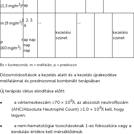
2
nap
(1,3 mg/m
)
1. 2. 3.
2
--
--
m (9 mg/m
)
4.
kezelési
kezelési
szünet
szünet
nap nap
p
nap
2
(60 mg/m
)
nap
Bz =
bortezomib
; m = melfalán, p = prednizon
Dózismódosítások a kezelés alatt és a kezelés újrakezdése
melfalánnal és prednizonnal kombinált terápiában
Új terápiás ciklus elindítása előtt:
9
•​
a vérlemezkeszám ≥70 × 10
/l, az abszolút neutrofilszám
9
(ANC/Absolute Neutrophil Count) ≥1,0 × 10
/l kell, hogy
legyen,
•​
a nem‑hematológiai toxicitásoknak 1‑es fokozatúra vagy a
kiindulási értékre kell mérséklődniük.