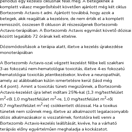
periódus egy kezelési ciklusnak felel meg. A betegeknek a
komplett válasz megerősítését követően ajánlott még két ciklus
Bortezomib Actavis‑t adni. Ajánlott továbbá, hogy azok a
betegek, akik reagáltak a kezelésre, de nem érték el a komplett
remissziót, összesen 8 cikluson át részesüljenek Bortezomib
Actavis‑terápiában. A Bortezomib Actavis egymást követő dózisai
között legalább 72 órának kell eltelnie.
Dózismódosítások a terápia alatt, illetve a kezelés újrakezdése
monoterápiában
A
Bortezomib Actavis
‑szal végzett kezelést félbe kell szakítani
3‑as fokozatú nem‑hematológiai toxicitás, illetve 4‑es fokozatú
hematológiai toxicitás jelentkezésekor, kivéve a neuropathiát,
amely az alábbiakban külön ismertetésre kerül (lásd még
4.4 pont). Amint a toxicitás tüneti megszűnnek, a
Bortezomib
Actavis
‑kezelést újra lehet indítani 25%‑kal (1,3 mg/testfelület
2
2
2
m
‑ről 1,0 mg/testfelület
m
‑re, 1,0 mg/testfelület
m
‑ről
2
0,7 mg/testfelület
m
‑re) csökkentett dózissal. Ha a toxikus
tünetek nem szűnnek meg, illetve az alkalmazott legalacsonyabb
dózis alkalmazásakor is visszatérnek, fontolóra kell venni a
Bortezomib Actavis
‑kezelés leállítását, kivéve, ha a várható
terápiás előny egyértelműen meghaladja a kockázatot.