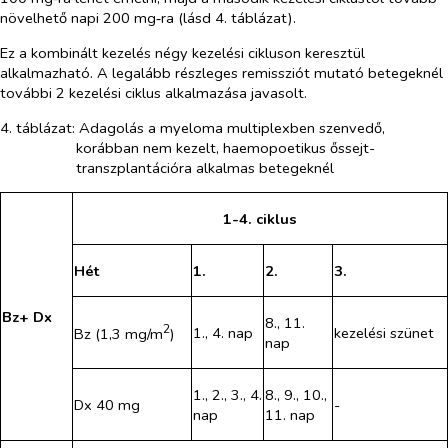
növelhető napi 200 mg‑ra (lásd 4. táblázat).
Ez a kombinált kezelés négy kezelési cikluson keresztül
alkalmazható. A legalább részleges remissziót mutató betegeknél
további 2 kezelési ciklus alkalmazása javasolt.
4. táblázat: Adagolás a myeloma multiplexben szenvedő,
korábban nem kezelt, haemopoetikus őssejt-
transzplantációra alkalmas betegeknél
1-4. ciklus
Hét
1.
2.
3.
Bz+ Dx
8., 11.
2
1., 4. nap
kezelési szünet
Bz (1,3 mg/m
)
nap
1., 2., 3., 4.
8., 9., 10.,
Dx 40 mg
-
nap
11. nap