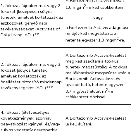
A Bortezomib Actavis dózisát
1. fokozat fájdalommal vagy 2.
2
1,0 mg/m
‑re kell csökkenteni
fokozat [közepesen súlyos
tünetek; amelyek korlátozzák az
vagy
eszközöket igénylő napi
a Bortezomib Actavis adagolási
tevékenységeket (Activities of
rendjét kell megváltoztatni
Daily Living, ADL)**]
2
hetente egyszer 1,3 mg/m
‑re.
A
Bortezomib Actavis‑
kezelést
meg kell szakítani a toxikus
2. fokozat fájdalommal vagy 3.
tünetek megszűntéig. A toxikus
fokozat [súlyos tünetek;
mellékhatások megszűnte után a
amelyek korlátozzák az
Bortezomib Actavis‑
kezelés
önellátást biztosító mindennapi
újraindítható, hetente egyszer
tevékenységeket (ADL)***]
2
0,7 mg/testfelület m
‑re
csökkentett dózissal.
4. fokozat (életveszélyes
következmények; azonnali
A
Bortezomib Actavis‑
kezelést
beavatkozást igényel) és/vagy
le kell állítani.
súlyos vegetatív neuropathia