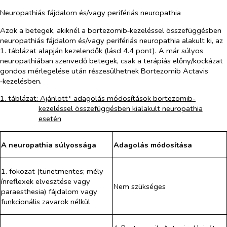
Neuropathiás fájdalom és/vagy perifériás neuropathia
Azok a betegek, akiknél a bortezomib‑kezeléssel összefüggésben
neuropathiás fájdalom és/vagy perifériás neuropathia alakult ki, az
1. táblázat alapján kezelendők (lásd 4.4 pont). A már súlyos
neuropathiában szenvedő betegek, csak a terápiás előny/kockázat
gondos mérlegelése után részesülhetnek Bortezomib Actavis
‑
kezelésben.
1. táblázat: Ajánlott* adagolás módosítások bortezomib-
kezeléssel összefüggésben kialakult neuropathia
esetén
A neuropathia súlyossága
Adagolás módosítása
1. fokozat (tünetmentes; mély
ínreflexek elvesztése vagy
Nem szükséges
paraesthesia) fájdalom vagy
funkcionális zavarok nélkül