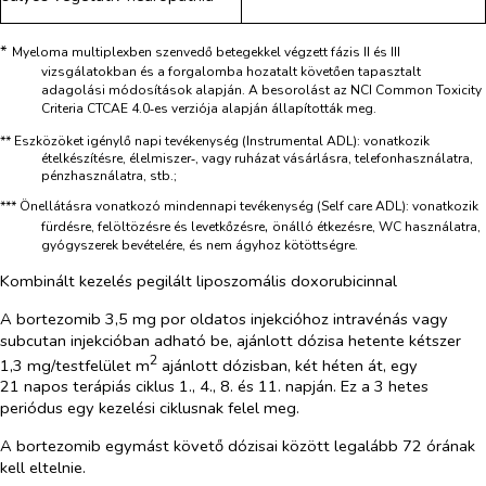
*
Myeloma multiplexben szenvedő betegekkel végzett fázis II és III
vizsgálatokban és a forgalomba hozatalt követően tapasztalt
adagolási módosítások alapján. A besorolást az NCI Common Toxicity
Criteria CTCAE 4.0‑es verziója alapján állapították meg.
**
Eszközöket igénylő napi tevékenység (Instrumental ADL)
: vonatkozik
ételkészítésre, élelmiszer‑, vagy ruházat vásárlásra, telefonhasználatra,
pénzhasználatra, stb.;
***
Önellátásra vonatkozó mindennapi tevékenység (Self care ADL)
: vonatkozik
,
fürdésre, felöltözésre és levetkőzésre
önálló étkezésre, WC használatra,
gyógyszerek bevételére, és nem ágyhoz kötöttségre.
Kombinált kezelés pegilált liposzomális doxorubicinnal
A bortezomib 3,5 mg por oldatos injekcióhoz intravénás vagy
subcutan injekcióban adható be, ajánlott dózisa hetente kétszer
2
1,3 mg/testfelület m
ajánlott dózisban, két héten át, egy
21 napos terápiás ciklus 1., 4., 8. és 11. napján. Ez a 3 hetes
periódus egy kezelési ciklusnak felel meg.
A bortezomib egymást követő dózisai között legalább 72 órának
kell eltelnie.