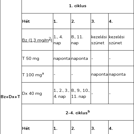
1. ciklus
Hét
1.
2.
3.
4.
1., 4.
8., 11.
kezelési
kezelési
2
Bz (1,3 mg/m
)
nap
nap
szünet
szünet
T 50 mg
naponta
naponta
-
-
a
-
-
naponta
naponta
T 100 mg
1., 2., 3.,
8., 9., 10.,
Dx 40 mg
-
-
4. nap
11. nap
Bz+Dx+T
b
2-4. ciklus
Hét
1.
2.
3.
4.