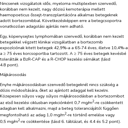
Nincsenek vizsgálatok idős, myeloma multiplexben szenvedő,
korábban nem kezelt, nagy dózisú kemoterápia mellett
haemopoeticus őssejt‑transzplantációra alkalmas betegeknek
adott bortezomibbal. Következésképpen erre a betegcsoportra
vonatkozóan adagolási ajánlás nem adható.
Egy, köpenysejtes lymphomában szenvedő, korábban nem kezelt
betegekkel végzett klinikai vizsgálatban a bortezomib
expozíciónak kitett betegek 42,9%‑a a 65‑74 éves, illetve 10,4%‑a
a ≥ 75 éves korcsoportba tartozott. A ≥ 75 éves betegek kevésbé
tolerálták a BzR‑CAP és a R-CHOP kezelési sémákat (lásd
4.8 pont).
Májkárosodás
Enyhe májkárosodásban szenvedő betegeknél nincs szükség a
dózis módosítására, őket az ajánlott adaggal kell kezelni.
Közepesen súlyos vagy súlyos májkárosodásban a bortezomibot
2
az első kezelési ciklusban injekciónként 0,7 mg/m
‑re csökkentett
adagban kell alkalmazni, majd a beteg toleranciájától függően
2
megfontolható az adag 1,0 mg/m
‑re történő emelése vagy
2
0,5 mg/m
‑re csökkentése (lásd 6. táblázat, és 4.4 és 5.2 pont).