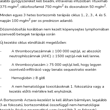
alábbi gyógyszereket kell beadni, intravénás infúzióban: rituximab
2
2
2
375 mg/m
, ciklofoszfamid 750 mg/m
és doxorubicin 50 mg/m
.
Minden egyes 3 hetes
bortezomib
terápiás ciklus 1., 2., 3., 4. és 5.
2
napján 100 mg/m
per os prednizon adandó.
Dózismódosítás korábban nem kezelt köpenysejtes lymphomában
szenvedő betegek terápiája során
Új kezelési ciklus elindítását megelőzően:
-​
A thrombocytaszámnak ≥ 100 000 sejt/
μl
, az abszolút
neutrophilszámnak (ANC) ≥ 1500 sejt/
μl
‑nek kell lennie.
-​
A thrombocytaszám ≥ 75 000 sejt/
μl
kell, hogy legyen
csontvelő‑infiltráció vagy lienalis sequestratio esetén
-​
Hemoglobin ≥ 8 g/dl
-​
A nem hematológiai toxicitásoknak 1. fokozatúra vagy a
kezelés előtti mértékre kell enyhülniük.
A Bortezomib Actavis‑kezelést le kell állítani bármilyen, legalább
3‑as fokozatú, bortezomibbal összefüggő nem‑hematológiai
toxicitás (kivéve neuropathia) vagy legalább 3‑as fokozatú