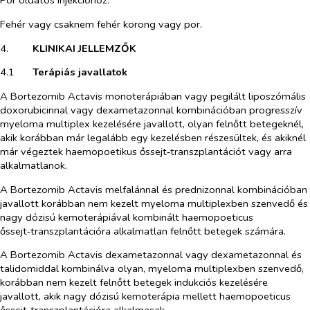
Por oldatos injekcióhoz.
Fehér vagy csaknem fehér korong vagy por.
4.​
KLINIKAI JELLEMZŐK
4.1​
Terápiás javallatok
A Bortezomib Actavis monoterápiában vagy pegilált liposzómális
doxorubicinnal vagy dexametazonnal kombinációban progresszív
myeloma multiplex kezelésére javallott, olyan felnőtt betegeknél,
akik korábban már legalább egy kezelésben részesültek, és akiknél
már végeztek haemopoetikus őssejt‑transzplantációt vagy arra
alkalmatlanok.
A Bortezomib Actavis melfalánnal és prednizonnal kombinációban
javallott korábban nem kezelt myeloma multiplexben szenvedő és
nagy dózisú kemoterápiával kombinált haemopoeticus
őssejt‑transzplantációra alkalmatlan felnőtt betegek számára.
A Bortezomib Actavis dexametazonnal vagy dexametazonnal és
talidomiddal kombinálva olyan, myeloma multiplexben szenvedő,
korábban nem kezelt felnőtt betegek indukciós kezelésére
javallott, akik nagy dózisú kemoterápia mellett haemopoeticus