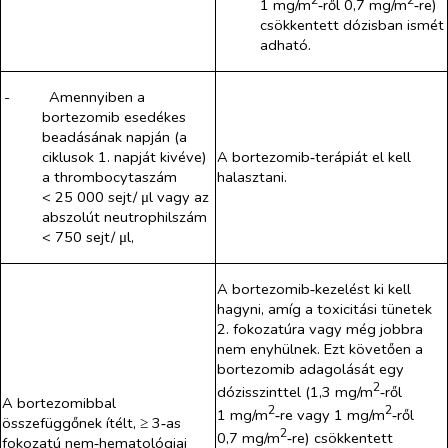
2
2
1 mg/m
‑ről 0,7 mg/m
‑re)
csökkentett dózisban ismét
adható.
-​
Amennyiben a
bortezomib
esedékes
beadásának napján (a
ciklusok 1. napját kivéve)
A bortezomib‑terápiát el kell
a thrombocytaszám
halasztani.
< 25 000 sejt/ μl vagy az
abszolút neutrophilszám
< 750 sejt/ μl,
A bortezomib‑kezelést ki kell
hagyni, amíg a toxicitási tünetek
2. fokozatúra vagy még jobbra
nem enyhülnek. Ezt követően a
bortezomib adagolását egy
2
dózisszinttel (1,3 mg/m
‑ről
A bortezomib
bal
2
2
1 mg/m
‑re vagy 1 mg/m
‑ről
összefüggőnek ítélt, ≥ 3‑as
2
0,7 mg/m
‑re) csökkentett
fokozatú nem‑hematológiai