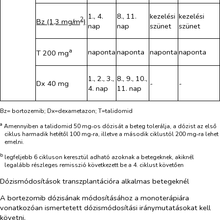
1., 4.
8., 11.
kezelési
kezelési
2
Bz (1,3 mg/m
)
nap
nap
szünet
szünet
a
naponta
naponta
naponta
naponta
T 200 mg
1., 2., 3.,
8., 9., 10.,
Dx 40 mg
-
-
4. nap
11. nap
Bz= bortozemib; Dx=dexametazon; T=talidomid
a
Amennyiben a talidomid 50 mg‑os dózisát a beteg tolerálja, a dózist az első
ciklus harmadik hetétől 100 mg‑ra, illetve a második ciklustól 200 mg‑ra lehet
emelni.
b
legfeljebb
6 cikluson keresztül adható azoknak a betegeknek, akiknél
legalább részleges remisszió következett be a 4. ciklust követően
Dózismódosítások transzplantációra alkalmas betegeknél
A bortezomib dózisának módosításához a monoterápiára
vonatkozóan ismertetett dózismódosítási iránymutatásokat kell
követni.