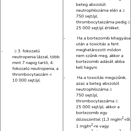
beteg abszolút
neutrophilszáma eléri a ≥
750 sejt/μl,
thrombocytaszáma pedig ≥
25 000 sejt/μl értéket.
-​
Ha a
bortezomib
kihagyása
után a toxicitás a fent
meghatározott módon
-​
≥ 3. fokozatú
nem szűnik meg, akkor a
neutropenia lázzal, több
bortezomib
adását abba
mint 7 napig tartó, 4.
kell hagyni.
fokozatú neutropenia, a
thrombocytaszám <
-​
Ha a toxicitás megszűnik,
10 000 sejt/μl.
azaz a beteg abszolút
neutrophilszáma ≥
750 sejt/μl,
thrombocytaszáma ≥
25 000 sejt/μl, akkor a
bortezomib
egy
2
dózisszinttel (1,3 mg/m
‑ről
2
1 mg/m
‑re vagy