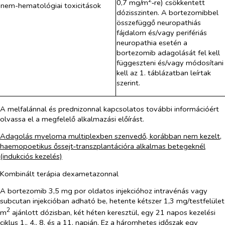
2
0,7 mg/m
‑re) csökkentett
nem-hematológiai toxicitások
dózisszinten. A bortezomibbel
összefüggő neuropathiás
fájdalom és/vagy perifériás
neuropathia esetén a
bortezomib adagolását fel kell
függeszteni és/vagy módosítani
kell az 1. táblázatban leírtak
szerint.
A melfalánnal és prednizonnal kapcsolatos további információért
olvassa el a megfelelő alkalmazási előírást.
Adagolás myeloma multiplexben szenvedő, korábban nem kezelt,
haemopoetikus őssejt‑transzplantációra alkalmas betegeknél
(indukciós kezelés)
Kombinált terápia dexametazonnal
A bortezomib 3,5 mg por oldatos injekcióhoz intravénás vagy
subcutan injekcióban adható be, hetente kétszer 1,3 mg/testfelület
2
m
ajánlott dózisban, két héten keresztül, egy 21 napos kezelési
ciklus 1., 4., 8. és a 11. napján. Ez a háromhetes időszak egy