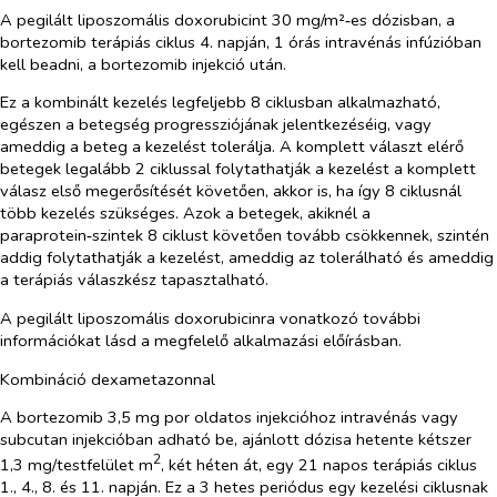
A pegilált liposzomális doxorubicint 30 mg/m²‑es dózisban, a
bortezomib terápiás ciklus 4. napján, 1 órás intravénás infúzióban
kell beadni, a bortezomib injekció után.
Ez a kombinált kezelés legfeljebb 8 ciklusban alkalmazható,
egészen a betegség progressziójának jelentkezéséig, vagy
ameddig a beteg a kezelést tolerálja. A komplett választ elérő
betegek legalább 2 ciklussal folytathatják a kezelést a komplett
válasz első megerősítését követően, akkor is, ha így 8 ciklusnál
több kezelés szükséges. Azok a betegek, akiknél a
paraprotein‑szintek 8 ciklust követően tovább csökkennek, szintén
addig folytathatják a kezelést, ameddig az tolerálható és ameddig
a terápiás válaszkész tapasztalható.
A pegilált liposzomális doxorubicinra vonatkozó további
információkat lásd a megfelelő alkalmazási előírásban.
Kombináció dexametazonnal
A bortezomib 3,5 mg por oldatos injekcióhoz intravénás vagy
subcutan injekcióban adható be, ajánlott dózisa hetente kétszer
2
1,3 mg/testfelület m
, két héten át, egy 21 napos terápiás ciklus
1., 4., 8. és 11. napján. Ez a 3 hetes periódus egy kezelési ciklusnak