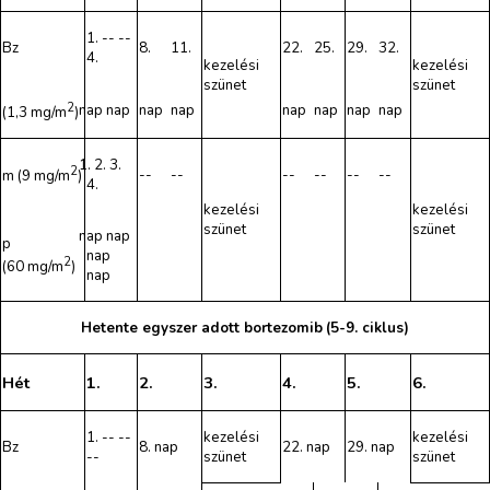
1. -- --
Bz
8.
11.
22.
25.
29.
32.
4.
kezelési
kezelési
szünet
szünet
2
nap nap
nap
nap
nap
nap
nap
nap
(1,3 mg/m
)
1. 2. 3.
2
--
--
--
--
--
--
m (9 mg/m
)
4.
kezelési
kezelési
szünet
szünet
nap nap
p
nap
2
(60 mg/m
)
nap
Hetente egyszer adott
bortezomib
(5-9. ciklus)
Hét
1.
2.
3.
4.
5.
6.
1. -- --
kezelési
kezelési
Bz
8. nap
22. nap
29. nap
--
szünet
szünet