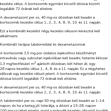
kezelési ciklus. A bortezomib egymást követő dózisai között
legalább 72 órának kell eltelnie.
A dexametazont per os, 40 mg‑os dózisban kell beadni a
bortezomib kezelési ciklus 1., 2., 3., 4., 8., 9., 10. és 11. napján.
Ezt a kombinált kezelést négy kezelési cikluson keresztül kell
alkalmazni.
Kombinált terápia talidomiddal és dexametazonnal
A bortezomib 3,5 mg por oldatos injekcióhoz készítményt
intravénás vagy subcutan injekcióban kell beadni, hetente kétszer
2
1,3 mg/testfelület m
ajánlott dózisban, két héten át, egy
28 napos kezelési ciklus 1., 4., 8. és a 11. napján. Ez a négyhetes
időszak egy kezelési ciklust jelent. A bortezomib egymást követő
dózisai között legalább 72 órának kell eltelnie.
A dexametazont per os, 40 mg‑os dózisban kell beadni a
bortezomib kezelési ciklus 1., 2., 3., 4., 8., 9., 10. és 11. napján.
A talidomidot per os, napi 50 mg dózisban kell beadni az 1–14.
napon, és ha a beteg jól tolerálja, a dózist a 15–28. napon
100 mg‑ra lehet emelni, majd a második kezelési ciklustól tovább