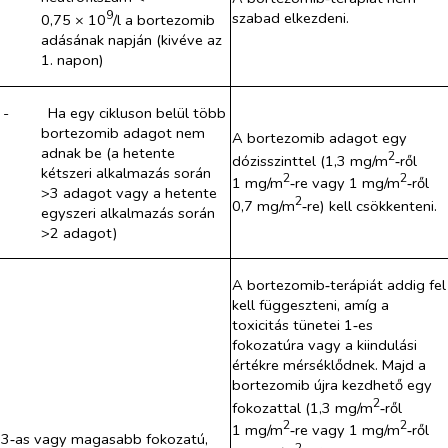
9
szabad elkezdeni.
0,75 × 10
/l a bortezomib
adásának napján (kivéve az
1. napon)
-​
Ha egy cikluson belül több
bortezomib adagot nem
A bortezomib adagot egy
adnak be (a hetente
2
dózisszinttel (1,3 mg/m
‑ről
kétszeri alkalmazás során
2
2
1 mg/m
‑re vagy 1 mg/m
‑ről
>
3 adagot vagy a hetente
2
0,7 mg/m
‑re) kell csökkenteni.
egyszeri alkalmazás során
>
2 adagot)
A bortezomib‑terápiát addig fel
kell függeszteni, amíg a
toxicitás tünetei 1‑es
fokozatúra vagy a kiindulási
értékre mérséklődnek. Majd a
bortezomib újra kezdhető egy
2
fokozattal (1,3 mg/m
‑ről
2
2
1 mg/m
‑re vagy 1 mg/m
‑ről
3‑as vagy magasabb fokozatú,