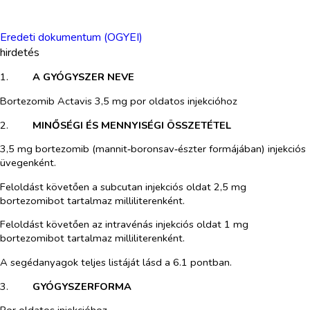
Eredeti dokumentum (OGYEI)
hirdetés
1.​
A GYÓGYSZER NEVE
Bortezomib Actavis 3,5 mg por oldatos injekcióhoz
2.​
MINŐSÉGI ÉS MENNYISÉGI ÖSSZETÉTEL
3,5 mg bortezomib (mannit‑boronsav‑észter formájában) injekciós
üvegenként.
Feloldást követően a subcutan injekciós oldat 2,5 mg
bortezomibot tartalmaz milliliterenként.
Feloldást követően az intravénás injekciós oldat 1 mg
bortezomibot tartalmaz milliliterenként.
A segédanyagok teljes listáját lásd a 6.1 pontban.
3.​
GYÓGYSZERFORMA