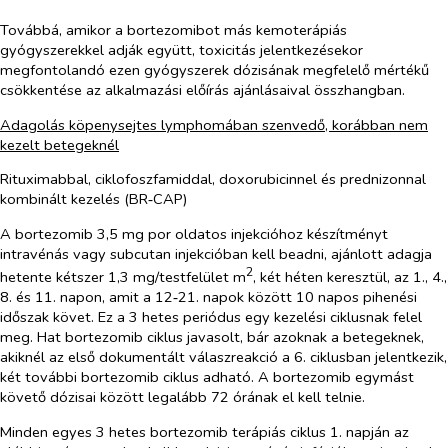
Továbbá, amikor a bortezomibot más kemoterápiás
gyógyszerekkel adják együtt, toxicitás jelentkezésekor
megfontolandó ezen gyógyszerek dózisának megfelelő mértékű
csökkentése az alkalmazási előírás ajánlásaival összhangban.
Adagolás köpenysejtes lymphomában szenvedő, korábban nem
kezelt betegeknél
Rituximabbal, ciklofoszfamiddal, doxorubicinnel és prednizonnal
kombinált kezelés (BR‑CAP)
A
bortezomib
3,5 mg por oldatos injekcióhoz készítményt
intravénás vagy subcutan injekcióban kell beadni, ajánlott adagja
2
hetente kétszer 1,3 mg/testfelület m
, két héten keresztül, az 1., 4.,
8. és 11. napon, amit a 12‑21. napok között 10 napos pihenési
időszak követ. Ez a 3 hetes periódus egy kezelési ciklusnak felel
meg. Hat
bortezomib
ciklus javasolt, bár azoknak a betegeknek,
akiknél az első dokumentált válaszreakció a 6. ciklusban jelentkezik,
két további
bortezomib
ciklus adható. A
bortezomib
egymást
követő dózisai között legalább 72 órának el kell telnie.
Minden egyes 3 hetes
bortezomib
terápiás ciklus 1. napján az