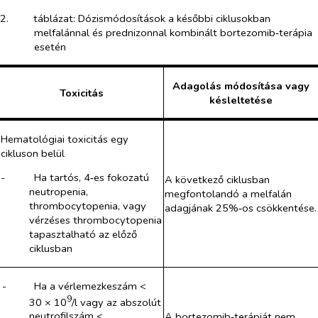
2.​
táblázat: Dózismódosítások a későbbi ciklusokban
melfalánnal és prednizonnal kombinált bortezomib‑terápia
esetén
Adagolás módosítása vagy
Toxicitás
késleltetése
Hematológiai toxicitás egy
cikluson belül
-​
Ha tartós, 4‑es fokozatú
A következő ciklusban
neutropenia,
megfontolandó a melfalán
thrombocytopenia, vagy
adagjának 25%‑os csökkentése.
vérzéses thrombocytopenia
tapasztalható az előző
ciklusban
-​
Ha a vérlemezkeszám <
9
30 × 10
/l vagy az abszolút
neutrofilszám <
A bortezomib‑terápiát nem