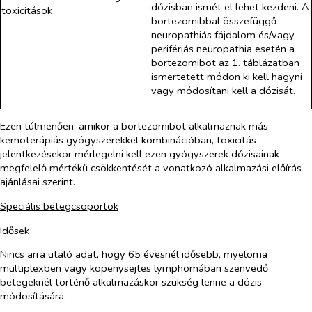
dózisban ismét el lehet kezdeni. A
toxicitások
bortezomibbal összefüggő
neuropathiás fájdalom és/vagy
perifériás neuropathia esetén a
bortezomibot az 1. táblázatban
ismertetett módon ki kell hagyni
vagy módosítani kell a dózisát.
Ezen túlmenően, amikor a bortezomibot alkalmaznak más
kemoterápiás gyógyszerekkel kombinációban, toxicitás
jelentkezésekor mérlegelni kell ezen gyógyszerek dózisainak
megfelelő mértékű csökkentését a vonatkozó alkalmazási előírás
ajánlásai szerint.
Speciális betegcsoportok
Idősek
Nincs arra utaló adat, hogy 65 évesnél idősebb, myeloma
multiplexben vagy köpenysejtes lymphomában szenvedő
betegeknél történő alkalmazáskor szükség lenne a dózis
módosítására.