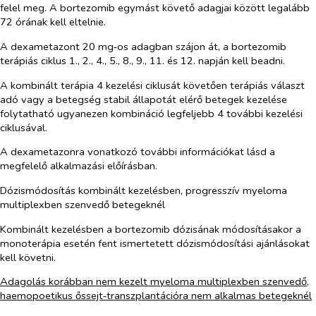
felel meg. A bortezomib egymást követő adagjai között legalább
72 órának kell eltelnie.
A dexametazont 20 mg‑os adagban szájon át, a bortezomib
terápiás ciklus 1., 2., 4., 5., 8., 9., 11. és 12. napján kell beadni.
A kombinált terápia 4 kezelési ciklusát követően terápiás választ
adó vagy a betegség stabil állapotát elérő betegek kezelése
folytatható ugyanezen kombináció legfeljebb 4 további kezelési
ciklusával.
A dexametazonra vonatkozó további információkat lásd a
megfelelő alkalmazási előírásban.
Dózismódosítás kombinált kezelésben, progresszív myeloma
multiplexben szenvedő betegeknél
Kombinált kezelésben a
bortezomib
dózisának módosításakor a
monoterápia esetén fent ismertetett dózismódosítási ajánlásokat
kell követni.
Adagolás korábban nem kezelt myeloma multiplexben szenvedő,
haemopoetikus őssejt‑transzplantációra nem alkalmas betegeknél