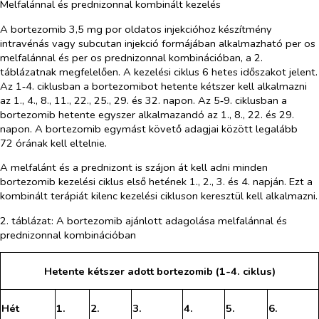
Melfalánnal és prednizonnal kombinált kezelés
A bortezomib 3,5 mg por oldatos injekcióhoz készítmény
intravénás vagy subcutan injekció formájában alkalmazható per os
melfalánnal és per os prednizonnal kombinációban, a 2.
táblázatnak megfelelően. A kezelési ciklus 6 hetes időszakot jelent.
Az 1‑4. ciklusban a bortezomibot hetente kétszer kell alkalmazni
az 1., 4., 8., 11., 22., 25., 29. és 32. napon. Az 5‑9. ciklusban a
bortezomib hetente egyszer alkalmazandó az 1., 8., 22. és 29.
napon. A bortezomib egymást követő adagjai között legalább
72 órának kell eltelnie.
A melfalánt és a prednizont is szájon át kell adni minden
bortezomib kezelési ciklus első hetének 1., 2., 3. és 4. napján. Ezt a
kombinált terápiát kilenc kezelési cikluson keresztül kell alkalmazni.
2. táblázat: A
bortezomib
ajánlott adagolása melfalánnal és
prednizonnal kombinációban
Hetente kétszer adott
bortezomib
(1-4. ciklus)
Hét
1.
2.
3.
4.
5.
6.