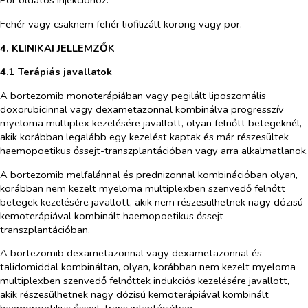
Por oldatos injekcióhoz.
Fehér vagy csaknem fehér liofilizált korong vagy por.
4. KLINIKAI JELLEMZŐK
4.1 Terápiás javallatok
A bortezomib monoterápiában vagy pegilált liposzomális
doxorubicinnal vagy dexametazonnal kombinálva progresszív
myeloma multiplex kezelésére javallott, olyan felnőtt betegeknél,
akik korábban legalább egy kezelést kaptak és már részesültek
haemopoetikus őssejt-transzplantációban vagy arra alkalmatlanok.
A bortezomib melfalánnal és prednizonnal kombinációban olyan,
korábban nem kezelt myeloma multiplexben szenvedő felnőtt
betegek kezelésére javallott, akik nem részesülhetnek nagy dózisú
kemoterápiával kombinált haemopoetikus őssejt-
transzplantációban.
A bortezomib dexametazonnal vagy dexametazonnal és
talidomiddal kombináltan, olyan, korábban nem kezelt myeloma
multiplexben szenvedő felnőttek indukciós kezelésére javallott,
akik részesülhetnek nagy dózisú kemoterápiával kombinált