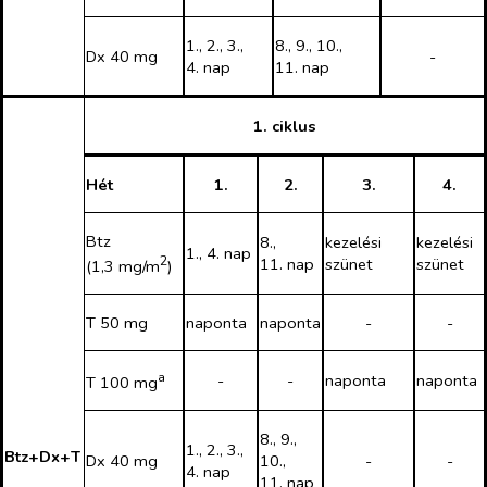
1., 2., 3.,
8., 9., 10.,
Dx 40 mg
-
4. nap
11. nap
1. ciklus
Hét
1.
2.
3.
4.
Btz
8.,
kezelési
kezelési
1., 4. nap
2
11. nap
szünet
szünet
(1,3 mg/m
)
T 50 mg
naponta
naponta
-
-
a
-
-
naponta
naponta
T 100 mg
8., 9.,
1., 2., 3.,
Btz+Dx+T
Dx 40 mg
10.,
-
-
4. nap
11. nap