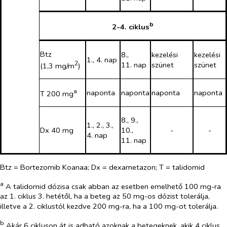
b
2-4. ciklus
Btz
8.,
kezelési
kezelési
1., 4. nap
2
11. nap
szünet
szünet
(1,3 mg/m
)
a
naponta
naponta
naponta
naponta
T 200 mg
8., 9.,
1., 2., 3.,
Dx 40 mg
10.,
-
-
4. nap
11. nap
Btz = Bortezomib Koanaa; Dx = dexametazon; T = talidomid
a
A talidomid dózisa csak abban az esetben emelhető 100 mg-ra
az 1. ciklus 3. hetétől, ha a beteg az 50 mg-os dózist tolerálja,
illetve a 2. ciklustól kezdve 200 mg-ra, ha a 100 mg-ot tolerálja.
b
Akár 6 cikluson át is adható azoknak a betegeknek, akik 4 ciklus