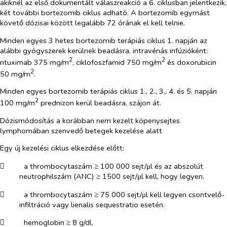
akiknél az első dokumentált válaszreakció a 6. ciklusban jelentkezik,
két további bortezomib ciklus adható. A bortezomib egymást
követő dózisai között legalább 72 órának el kell telnie.
Minden egyes 3 hetes bortezomib terápiás ciklus 1. napján az
alábbi gyógyszerek kerülnek beadásra, intravénás infúzióként:
2
2
rituximab 375 mg/m
, ciklofoszfamid 750 mg/m
és doxorubicin
2
50 mg/m
.
Minden egyes bortezomib terápiás ciklus 1., 2., 3., 4. és 5. napján
2
100 mg/m
prednizon kerül beadásra, szájon át.
Dózismódosítás a korábban nem kezelt köpenysejtes
lymphomában szenvedő betegek kezelése alatt
Egy új kezelési ciklus elkezdése előtt:
​
a thrombocytaszám ≥ 100 000 sejt/μl és az abszolút
neutrophilszám (ANC) ≥ 1500 sejt/μl kell, hogy legyen.
​
a thrombocytaszám ≥ 75 000 sejt/μl kell legyen csontvelő-
infiltráció vagy lienalis sequestratio esetén.
​
hemoglobin ≥ 8 g/dl.