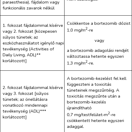
paraesthesia), fájdalom vagy
funkcionális zavarok nélkül
Csökkentse a bortezomib dózist
1. fokozat fájdalommal kísérve
2
1,0 mg/m
-re
vagy 2. fokozat [közepesen
súlyos tünetek; az
vagy
eszközhasználatot igénylő napi
tevékenység (Activities of
a bortezomib adagolási rendjét
Daily Living, ADL)**
változtassa hetente egyszeri
korlátozott]
2
1,3 mg/m
-re.
A bortezomib-kezelést fel kell
függeszteni a toxicitás
2. fokozat fájdalommal kísérve
tüneteinek megszűntéig. A
vagy 3. fokozat [súlyos
toxicitás megszűnte után a
tünetek; az önellátásra
bortezomib-kezelés
vonatkozó mindennapi
újraindítható
tevékenység (ADL)***
2
0,7 mg/testfelület‑m
-re
korlátozott]
csökkentett hetente egyszeri
adaggal.