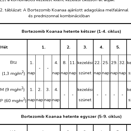
2. táblázat: A Bortezomib Koanaa ajánlott adagolása melfalánnal
és prednizonnal kombinációban
Bortezomib Koanaa hetente kétszer (1‑4. ciklus)
Hét
1.
2.
3.
4.
5.
Btz
1.
4.
8.
11.
kezelési
22.
25.
29.
32.
ke
‑
‑
2
nap
nap
nap
nap
szünet
nap
nap
nap
nap
s
(1,3 mg/m
)
2
M (9 mg/m
)
1.
2.
3.
4.
kezelési
ke
‑
‑
‑
‑
‑
‑
2
nap
nap
nap
nap
szünet
s
P (60 mg/m
)
Bortezomib Koanaa hetente egyszer (5‑9. ciklus)