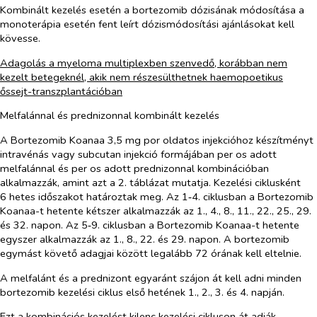
Kombinált kezelés esetén a bortezomib dózisának módosítása a
monoterápia esetén fent leírt dózismódosítási ajánlásokat kell
kövesse.
Adagolás a myeloma multiplexben szenvedő, korábban nem
kezelt betegeknél, akik nem részesülthetnek haemopoetikus
őssejt-transzplantációban
Melfalánnal és prednizonnal kombinált kezelés
A Bortezomib Koanaa 3,5 mg por oldatos injekcióhoz készítményt
intravénás vagy subcutan injekció formájában
per os
adott
melfalánnal és
per os
adott prednizonnal kombinációban
alkalmazzák, amint azt a 2. táblázat mutatja. Kezelési ciklusként
6 hetes időszakot határoztak meg. Az 1‑4. ciklusban a Bortezomib
Koanaa-t hetente kétszer alkalmazzák az 1., 4., 8., 11., 22., 25., 29.
és 32. napon. Az 5‑9. ciklusban a Bortezomib Koanaa-t hetente
egyszer alkalmazzák az 1., 8., 22. és 29. napon. A bortezomib
egymást követő adagjai között legalább 72 órának kell eltelnie.
A melfalánt és a prednizont egyaránt szájon át kell adni minden
bortezomib kezelési ciklus első hetének 1., 2., 3. és 4. napján.
Ezt a kombinációs kezelést kilenc kezelési cikluson át adják.