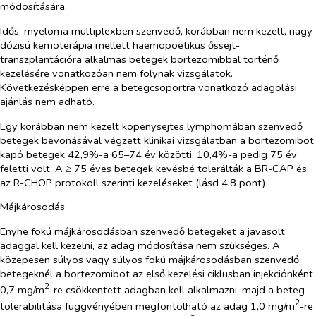
módosítására.
Idős, myeloma multiplexben szenvedő, korábban nem kezelt, nagy
dózisú kemoterápia mellett haemopoetikus őssejt-
transzplantációra alkalmas betegek bortezomibbal történő
kezelésére vonatkozóan nem folynak vizsgálatok.
Következésképpen erre a betegcsoportra vonatkozó adagolási
ajánlás nem adható.
Egy korábban nem kezelt köpenysejtes lymphomában szenvedő
betegek bevonásával végzett klinikai vizsgálatban a bortezomibot
kapó betegek 42,9%-a 65–74 év közötti, 10,4%-a pedig 75 év
feletti volt. A ≥ 75 éves betegek kevésbé tolerálták a BR-CAP és
az R-CHOP protokoll szerinti kezeléseket (lásd 4.8 pont).
Májkárosodás
Enyhe fokú májkárosodásban szenvedő betegeket a javasolt
adaggal kell kezelni, az adag módosítása nem szükséges. A
közepesen súlyos vagy súlyos fokú májkárosodásban szenvedő
betegeknél a bortezomibot az első kezelési ciklusban injekciónként
2
0,7 mg/m
-re csökkentett adagban kell alkalmazni, majd a beteg
2
tolerabilitása függvényében megfontolható az adag 1,0 mg/m
-re