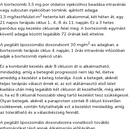
A bortezomib 3,5 mg por oldatos injekcióhoz beadása intravénás
vagy subcutan injekcióban történik, ajánlott adagja
2
1,3 mg/testfelület‑m
hetente két alkalommal, két héten át, egy
21 napos terápiás ciklus 1., 4., 8. és 11. napján. Ez a 3 hetes
periódus egy kezelési ciklusnak felel meg. A bortezomib egymást
követő adagjai között legalább 72 órának kell eltelnie.
2
A pegilált liposzomális doxorubicint 30 mg/m
-es adagban, a
bortezomib terápiás ciklus 4. napján, 1 órás intravénás infúzióban
adják a bortezomib injekció után.
Ez a kombinált kezelés akár 8 cikluson át is alkalmazható,
mindaddig, amíg a betegnél progresszió nem lép fel, illetve
ameddig a kezelést a beteg tolerálja.
Azok a betegek, akiknél
teljes terápiás választ érnek el, az ezt alátámasztó első lelet
kiadása után még legalább két cikluson át kezelhetők
, még akkor
is, ha ez 8 ciklusnál
hosszabb ideig tartó kezelést
tesz szükségessé.
Olyan betegek, akiknél a paraprotein szintek 8 ciklust követően
csökkennek, szintén folytathatják ezt a kezelést mindaddig, amíg
az tolerálható és a válaszkészség fennáll.
A pegilált liposzomális doxorubicinra vonatkozó további
információkat lásd annak Alkalmazási előírásában.