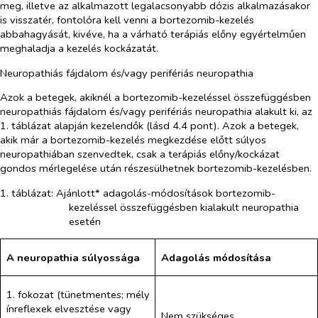
meg, illetve az alkalmazott legalacsonyabb dózis alkalmazásakor
is visszatér, fontolóra kell venni a bortezomib-kezelés
abbahagyását, kivéve, ha a várható terápiás előny egyértelműen
meghaladja a kezelés kockázatát.
Neuropathiás fájdalom és/vagy perifériás neuropathia
Azok a betegek, akiknél a bortezomib-kezeléssel összefüggésben
neuropathiás fájdalom és/vagy perifériás neuropathia alakult ki, az
1. táblázat alapján kezelendők (lásd 4.4 pont). Azok a betegek,
akik már
a bortezomib-kezelés megkezdése előtt
súlyos
neuropathiában szenvedtek, csak a terápiás előny/kockázat
gondos mérlegelése után részesülhetnek bortezomib-kezelésben.
1. táblázat: Ajánlott* adagolás-módosítások bortezomib-
kezeléssel összefüggésben kialakult neuropathia
esetén
A neuropathia súlyossága
Adagolás módosítása
1. fokozat (tünetmentes; mély
ínreflexek elvesztése vagy
Nem szükséges.