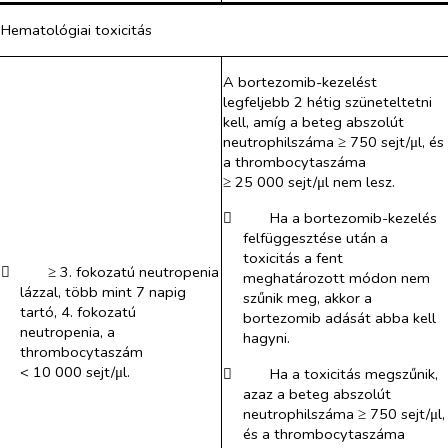
Hematológiai toxicitás
A bortezomib-kezelést
legfeljebb 2 hétig szüneteltetni
kell, amíg a beteg abszolút
neutrophilszáma ≥ 750 sejt/μl, és
a thrombocytaszáma
≥ 25 000 sejt/μl nem lesz.
​
Ha a bortezomib-kezelés
felfüggesztése után a
toxicitás a fent
​
≥ 3. fokozatú neutropenia
meghatározott módon nem
lázzal, több mint 7 napig
szűnik meg, akkor a
tartó, 4. fokozatú
bortezomib adását abba kell
neutropenia, a
hagyni.
thrombocytaszám
< 10 000 sejt/μl.
​
Ha a toxicitás megszűnik,
azaz a beteg abszolút
neutrophilszáma ≥ 750 sejt/μl,
és a thrombocytaszáma