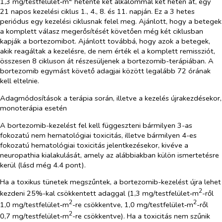
1,3 mg/testfelület‑m
hetente két alkalommal két héten át, egy
21 napos kezelési ciklus 1., 4., 8. és 11. napján. Ez a 3 hetes
periódus egy kezelési ciklusnak felel meg. Ajánlott, hogy a betegek
a komplett válasz megerősítését követően még két ciklusban
kapják a bortezomibot. Ajánlott továbbá, hogy azok a betegek,
akik reagáltak a kezelésre, de nem érték el a komplett remissziót,
összesen 8 cikluson át részesüljenek a bortezomib-terápiában. A
bortezomib egymást követő adagjai között legalább 72 órának
kell eltelnie.
Adagmódosítások a terápia során, illetve a kezelés újrakezdésekor,
monoterápia esetén
A bortezomib-kezelést fel kell függeszteni bármilyen 3-as
fokozatú nem hematológiai toxicitás, illetve bármilyen 4-es
fokozatú hematológiai toxicitás jelentkezésekor, kivéve a
neuropathia kialakulását, amely az alábbiakban külön ismertetésre
kerül (lásd még 4.4 pont).
Ha a toxikus tünetek megszűntek, a bortezomib-kezelést újra lehet
2
kezdeni 25%-kal csökkentett adaggal (1,3 mg/testfelület‑m
-ről
2
2
1,0 mg/testfelület‑m
-re csökkentve, 1,0 mg/testfelület‑m
-ről
2
0,7 mg/testfelület‑m
-re csökkentve). Ha a toxicitás nem szűnik