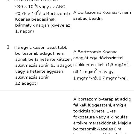
9
≤30 × 10
/l vagy az ANC
A Bortezomib Koanaa-t nem
9
≤0,75 × 10
/l a Bortezomib
szabad beadni.
Koanaa beadásának
bármelyik napján (kivéve az
1. napon)
​
Ha egy cikluson belül több
A Bortezomib Koanaa
bortezomib adagot nem
adagját egy dózisszinttel
adnak be (a hetente kétszeri
2
csökkenteni kell (1,3 mg/m
-
alkalmazás során ≥3 adagot
2
vagy a hetente egyszeri
ről 1 mg/m
-re vagy
alkalmazás során
2
2
1 mg/m
-ről 0,7 mg/m
-re).
≥2 adagot)
A bortezomib-terápiát addig
fel kell függeszteni, amíg a
toxicitás tünetei 1-es
fokozatúra vagy a kiindulási
értékre mérséklődnek. Majd a
bortezomib-kezelés újra