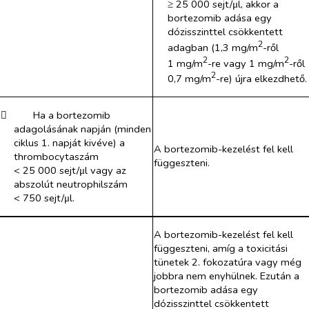
≥ 25 000 sejt/μl, akkor a
bortezomib adása egy
dózisszinttel csökkentett
2
adagban (1,3 mg/m
-ről
2
2
1 mg/m
-re vagy 1 mg/m
-ről
2
0,7 mg/m
-re) újra elkezdhető.
​
Ha a bortezomib
adagolásának napján (minden
ciklus 1. napját kivéve) a
A bortezomib-kezelést fel kell
thrombocytaszám
függeszteni.
< 25 000 sejt/μl vagy az
abszolút neutrophilszám
< 750 sejt/μl.
A bortezomib-kezelést fel kell
függeszteni, amíg a toxicitási
tünetek 2. fokozatúra vagy még
jobbra nem enyhülnek. Ezután a
bortezomib adása egy
dózisszinttel csökkentett