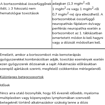
2
adagban (1,3 mg/m
-ről
A bortezomibbal összefüggőnek
2
2
ítélt, ≥ 3 fokozatú nem
1 mg/m
-re vagy 1 mg/m
-ről
hematológiai toxicitások
2
0,7 mg/m
-re) újra elkezdhető. A
bortezomibbal összefüggő
neuropathiás fájdalom és/vagy
perifériás neuropathia esetén a
bortezomibot az 1. táblázatban
ismertetett módon ki kell hagyni
vagy a dózisát módosítani kell.
Emellett, amikor a bortezomibot más kemoterápiás
gyógyszerekkel kombinációban adják, toxicitási események esetén
ezen gyógyszerek dózisainak a saját Alkalmazási előírásukban
szereplő ajánlások szerinti, megfelelő csökkentése mérlegelendő.
Különleges betegcsoportok
Idősek
Nincs arra utaló bizonyíték, hogy 65 évesnél idősebb, myeloma
multiplexben vagy köpenysejtes lymphomában szenvedő
betegeknél történő alkalmazáskor szükség lenne a dózis