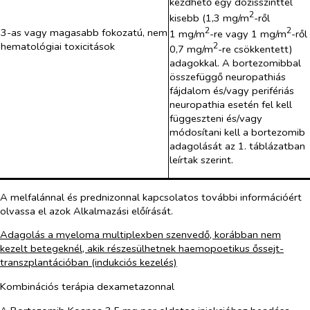
kezdhető egy dózisszinttel
2
kisebb (1,3 mg/m
-ről
2
2
3-as vagy magasabb fokozatú, nem
1 mg/m
-re vagy 1 mg/m
-ről
hematológiai toxicitások
2
0,7 mg/m
-re csökkentett)
adagokkal. A bortezomibbal
összefüggő neuropathiás
fájdalom és/vagy perifériás
neuropathia esetén fel kell
függeszteni és/vagy
módosítani kell a bortezomib
adagolását az 1. táblázatban
leírtak szerint.
A melfalánnal és prednizonnal kapcsolatos további információért
olvassa el azok Alkalmazási előírását.
Adagolás a myeloma multiplexben szenvedő, korábban nem
kezelt betegeknél, akik részesülhetnek haemopoetikus őssejt-
transzplantációban (indukciós kezelés)
Kombinációs terápia dexametazonnal