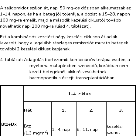
A talidomidot szájon át, napi 50 mg-os dózisban alkalmazzák az
1–14. napon, és ha a beteg jól tolerálja, a dózist a 15–28. napon
100 mg-ra emelik, majd a második kezelési ciklustól tovább
növelhetik napi 200 mg-ra (lásd 4. táblázat).
Ezt a kombinációs kezelést négy kezelési cikluson át adják.
Javasolt, hogy a legalább részleges remissziót mutató betegek
további 2 kezelési ciklust kapjanak.
4. táblázat: Adagolás bortezomib kombinációs terápia esetén, a
myeloma multiplexben szenvedő, korábban nem
kezelt betegeknél, akik részesülhetnek
haemopoetikus őssejt-transzplantációban
1-4. ciklus
Hét
1.
2.
3.
Btz+Dx
Btz
kezelési
1., 4. nap
8., 11. nap
2
szünet
(1,3 mg/m
)