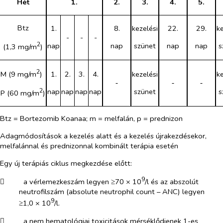
Hét
1.
2.
3.
4.
5.
Btz
1.
8.
kezelési
22.
29.
ke
-
-
-
2
nap
nap
szünet
nap
nap
s
(1,3 mg/m
)
2
M (9 mg/m
)
1.
2.
3.
4.
kezelési
ke
‑
‑
‑
2
nap
nap
nap
nap
szünet
s
P (60 mg/m
)
Btz = Bortezomib Koanaa; m = melfalán, p = prednizon
Adagmódosítások a kezelés alatt és a kezelés újrakezdésekor,
melfalánnal és prednizonnal kombinált terápia esetén
Egy új terápiás ciklus megkezdése előtt:
9
​
a vérlemezkeszám legyen ≥70 × 10
/l és az abszolút
neutrofilszám (
absolute neutrophil count
– ANC) legyen
9
≥1,0 × 10
/l.
​
a nem hematológiai toxicitások mérséklődjenek 1-es