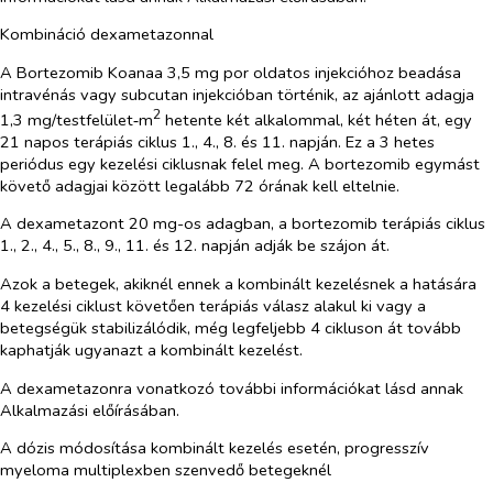
Kombináció dexametazonnal
A Bortezomib Koanaa 3,5 mg por oldatos injekcióhoz beadása
intravénás vagy subcutan injekcióban történik, az ajánlott adagja
2
1,3 mg/testfelület‑m
hetente két alkalommal, két héten át, egy
21 napos terápiás ciklus 1., 4., 8. és 11. napján. Ez a 3 hetes
periódus egy kezelési ciklusnak felel meg. A bortezomib egymást
követő adagjai között legalább 72 órának kell eltelnie.
A dexametazont 20 mg-os adagban, a bortezomib terápiás ciklus
1., 2., 4., 5., 8., 9., 11. és 12. napján adják be szájon át.
Azok a betegek, akiknél ennek a kombinált kezelésnek a hatására
4 kezelési ciklust követően terápiás válasz alakul ki vagy a
betegségük stabilizálódik, még legfeljebb 4 cikluson át tovább
kaphatják ugyanazt a kombinált kezelést.
A dexametazonra vonatkozó további információkat lásd annak
Alkalmazási előírásában.
A dózis módosítása kombinált kezelés esetén, progresszív
myeloma multiplexben szenvedő betegeknél