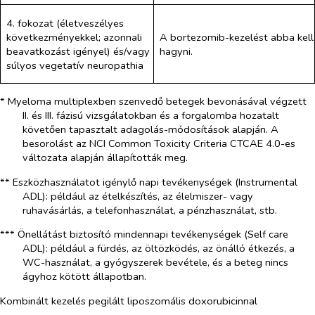
4. fokozat (életveszélyes
következményekkel; azonnali
A bortezomib-kezelést abba kell
beavatkozást igényel) és/vagy
hagyni.
súlyos vegetatív neuropathia
* Myeloma multiplexben szenvedő betegek bevonásával végzett
II. és III. fázisú vizsgálatokban és a forgalomba hozatalt
követően tapasztalt adagolás-módosítások alapján. A
besorolást az NCI Common Toxicity Criteria CTCAE 4.0-es
változata alapján állapították meg.
**
Eszközhasználatot igénylő napi tevékenységek (Instrumental
ADL)
: például az ételkészítés, az élelmiszer- vagy
ruhavásárlás, a telefonhasználat, a pénzhasználat, stb.
***
Önellátást biztosító mindennapi tevékenységek (Self care
ADL)
: például a fürdés, az öltözködés, az önálló étkezés, a
WC-használat, a gyógyszerek bevétele, és a beteg nincs
ágyhoz kötött állapotban.
Kombinált kezelés pegilált liposzomális doxorubicinnal