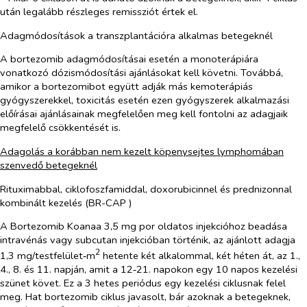
után legalább részleges remissziót értek el.
Adagmódosítások a transzplantációra alkalmas betegeknél
A bortezomib adagmódosításai esetén a monoterápiára
vonatkozó dózismódosítási ajánlásokat kell követni. Továbbá,
amikor a bortezomibot együtt adják más kemoterápiás
gyógyszerekkel, toxicitás esetén ezen gyógyszerek alkalmazási
előírásai ajánlásainak megfelelően meg kell fontolni az adagjaik
megfelelő csökkentését is.
Adagolás a korábban nem kezelt köpenysejtes lymphomában
szenvedő betegeknél
Rituximabbal, ciklofoszfamiddal, doxorubicinnel és prednizonnal
kombinált kezelés (BR-CAP )
A Bortezomib Koanaa 3,5 mg por oldatos injekcióhoz beadása
intravénás vagy subcutan injekcióban történik, az ajánlott adagja
2
1,3 mg/testfelület‑m
hetente két alkalommal, két héten át, az 1.,
4., 8. és 11. napján, amit a 12‑21. napokon egy 10 napos kezelési
szünet követ. Ez a 3 hetes periódus egy kezelési ciklusnak felel
meg. Hat bortezomib ciklus javasolt, bár azoknak a betegeknek,