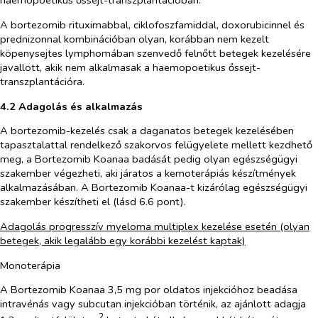
haemopoetikus őssejt-transzplantációban.
A bortezomib rituximabbal, ciklofoszfamiddal, doxorubicinnel és
prednizonnal kombinációban olyan, korábban nem kezelt
köpenysejtes lymphomában szenvedő felnőtt betegek kezelésére
javallott, akik nem alkalmasak a haemopoetikus őssejt-
transzplantációra.
4.2 Adagolás és alkalmazás
A bortezomib-kezelés csak a daganatos betegek kezelésében
tapasztalattal rendelkező szakorvos felügyelete mellett kezdhető
meg, a Bortezomib Koanaa badását pedig olyan egészségügyi
szakember végezheti, aki járatos a kemoterápiás készítmények
alkalmazásában. A Bortezomib Koanaa-t kizárólag egészségügyi
szakember készítheti el (lásd 6.6 pont).
Adagolás progresszív myeloma multiplex kezelése esetén (olyan
betegek, akik legalább egy korábbi kezelést kaptak)
Monoterápia
A Bortezomib Koanaa 3,5 mg por oldatos injekcióhoz beadása
intravénás vagy subcutan injekcióban történik, az ajánlott adagja
2