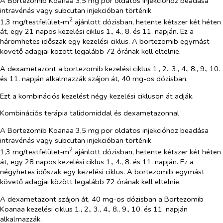
A Bortezomib Koanaa 3,5 mg por oldatos injekcióhoz beadása
intravénás vagy subcutan injekcióban történik
2
1,3 mg/testfelület‑m
ajánlott dózisban, hetente kétszer két héten
át, egy 21 napos kezelési ciklus 1., 4., 8. és 11. napján. Ez a
háromhetes időszak egy kezelési ciklus. A bortezomib egymást
követő adagjai között legalább 72 órának kell eltelnie.
A dexametazont a bortezomib kezelési ciklus 1., 2., 3., 4., 8., 9., 10.
és 11. napján alkalmazzák szájon át, 40 mg-os dózisban.
Ezt a kombinációs kezelést négy kezelési cikluson át adják.
Kombinációs terápia talidomiddal és dexametazonnal
A Bortezomib Koanaa 3,5 mg por oldatos injekcióhoz beadása
intravénás vagy subcutan injekcióban történik
2
1,3 mg/testfelület‑m
ajánlott dózisban, hetente kétszer két héten
át, egy 28 napos kezelési ciklus 1., 4., 8. és 11. napján. Ez a
négyhetes időszak egy kezelési ciklus. A bortezomib egymást
követő adagjai között legalább 72 órának kell eltelnie.
A dexametazont szájon át, 40 mg-os dózisban a Bortezomib
Koanaa kezelési ciklus 1., 2., 3., 4., 8., 9., 10. és 11. napján
alkalmazzák.