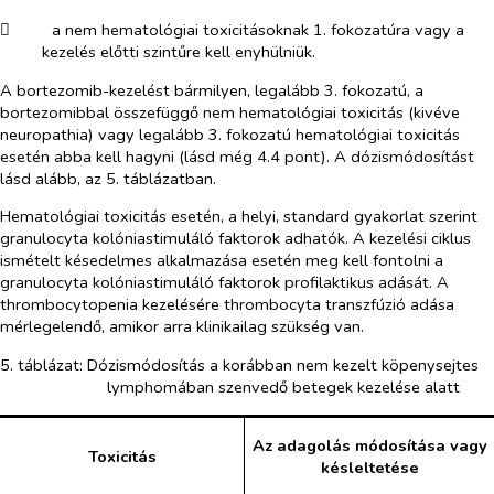
​
a nem hematológiai toxicitásoknak 1. fokozatúra vagy a
kezelés előtti szintűre kell enyhülniük.
A bortezomib-kezelést bármilyen, legalább 3. fokozatú, a
bortezomibbal összefüggő nem hematológiai toxicitás (kivéve
neuropathia) vagy legalább 3. fokozatú hematológiai toxicitás
esetén abba kell hagyni (lásd még 4.4 pont). A dózismódosítást
lásd alább, az 5. táblázatban.
Hematológiai toxicitás esetén, a helyi, standard gyakorlat szerint
granulocyta kolóniastimuláló faktorok adhatók. A kezelési ciklus
ismételt késedelmes alkalmazása esetén meg kell fontolni a
granulocyta kolóniastimuláló faktorok profilaktikus adását. A
thrombocytopenia kezelésére thrombocyta transzfúzió adása
mérlegelendő, amikor arra klinikailag szükség van.
5. táblázat: Dózismódosítás a korábban nem kezelt köpenysejtes
lymphomában szenvedő betegek kezelése alatt
Az adagolás módosítása vagy
Toxicitás
késleltetése