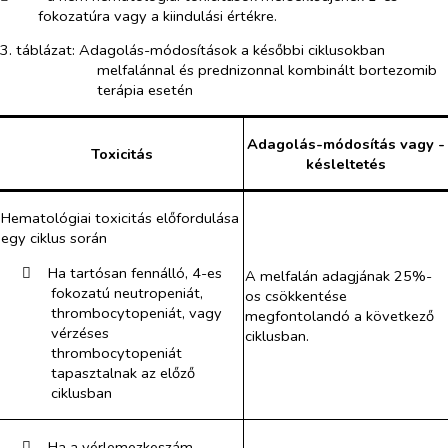
fokozatúra vagy a kiindulási értékre.
3. táblázat: Adagolás-módosítások a későbbi ciklusokban
melfalánnal és prednizonnal kombinált bortezomib
terápia esetén
Adagolás-módosítás vagy -
Toxicitás
késleltetés
Hematológiai toxicitás előfordulása
egy ciklus során
​
Ha tartósan fennálló, 4-es
A melfalán adagjának 25%-
fokozatú neutropeniát,
os csökkentése
thrombocytopeniát, vagy
megfontolandó a következő
vérzéses
ciklusban.
thrombocytopeniát
tapasztalnak az előző
ciklusban
​
Ha a vérlemezkeszám