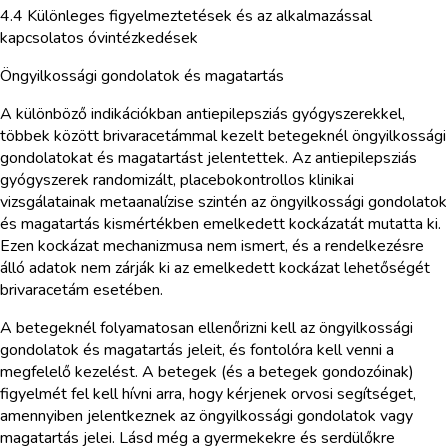
4.4 Különleges figyelmeztetések és az alkalmazással
kapcsolatos óvintézkedések
Öngyilkossági gondolatok és magatartás
A különböző indikációkban antiepilepsziás gyógyszerekkel,
többek között brivaracetámmal kezelt betegeknél öngyilkossági
gondolatokat és magatartást jelentettek. Az antiepilepsziás
gyógyszerek randomizált, placebokontrollos klinikai
vizsgálatainak metaanalízise szintén az öngyilkossági gondolatok
és magatartás kismértékben emelkedett kockázatát mutatta ki.
Ezen kockázat mechanizmusa nem ismert, és a rendelkezésre
álló adatok nem zárják ki az emelkedett kockázat lehetőségét
brivaracetám esetében.
A betegeknél folyamatosan ellenőrizni kell az öngyilkossági
gondolatok és magatartás jeleit, és fontolóra kell venni a
megfelelő kezelést. A betegek (és a betegek gondozóinak)
figyelmét fel kell hívni arra, hogy kérjenek orvosi segítséget,
amennyiben jelentkeznek az öngyilkossági gondolatok vagy
magatartás jelei. Lásd még a gyermekekre és serdülőkre