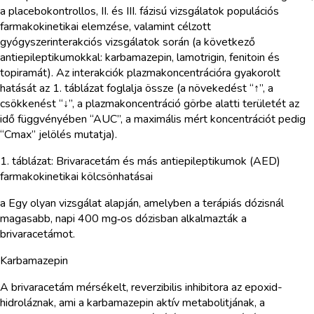
a placebokontrollos, II. és III. fázisú vizsgálatok populációs
farmakokinetikai elemzése, valamint célzott
gyógyszerinterakciós vizsgálatok során (a következő
antiepileptikumokkal: karbamazepin, lamotrigin, fenitoin és
topiramát). Az interakciók plazmakoncentrációra gyakorolt
hatását az 1. táblázat foglalja össze (a növekedést “↑”, a
csökkenést “↓”, a plazmakoncentráció görbe alatti területét az
idő függvényében “AUC”, a maximális mért koncentrációt pedig
“Cmax” jelölés mutatja).
1. táblázat: Brivaracetám és más antiepileptikumok (AED)
farmakokinetikai kölcsönhatásai
a Egy olyan vizsgálat alapján, amelyben a terápiás dózisnál
magasabb, napi 400 mg‑os dózisban alkalmazták a
brivaracetámot.
Karbamazepin
A brivaracetám mérsékelt, reverzibilis inhibitora az epoxid-
hidroláznak, ami a karbamazepin aktív metabolitjának, a