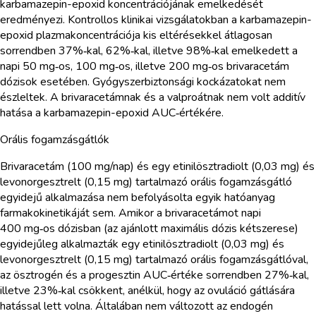
karbamazepin-epoxid koncentrációjának emelkedését
eredményezi. Kontrollos klinikai vizsgálatokban a karbamazepin-
epoxid plazmakoncentrációja kis eltérésekkel átlagosan
sorrendben 37%‑kal, 62%‑kal, illetve 98%‑kal emelkedett a
napi 50 mg‑os, 100 mg‑os, illetve 200 mg‑os brivaracetám
dózisok esetében. Gyógyszerbiztonsági kockázatokat nem
észleltek. A brivaracetámnak és a valproátnak nem volt additív
hatása a karbamazepin-epoxid AUC‑értékére.
Orális fogamzásgátlók
Brivaracetám (100 mg/nap) és egy etinilösztradiolt (0,03 mg) és
levonorgesztrelt (0,15 mg) tartalmazó orális fogamzásgátló
egyidejű alkalmazása nem befolyásolta egyik hatóanyag
farmakokinetikáját sem. Amikor a brivaracetámot napi
400 mg‑os dózisban (az ajánlott maximális dózis kétszerese)
egyidejűleg alkalmazták egy etinilösztradiolt (0,03 mg) és
levonorgesztrelt (0,15 mg) tartalmazó orális fogamzásgátlóval,
az ösztrogén és a progesztin AUC‑értéke sorrendben 27%‑kal,
illetve 23%‑kal csökkent, anélkül, hogy az ovuláció gátlására
hatással lett volna. Általában nem változott az endogén