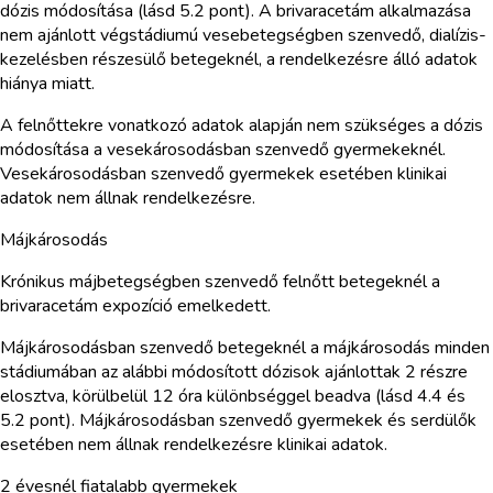
dózis módosítása (lásd 5.2 pont). A brivaracetám alkalmazása
nem ajánlott végstádiumú vesebetegségben szenvedő, dialízis-
kezelésben részesülő betegeknél, a rendelkezésre álló adatok
hiánya miatt.
A felnőttekre vonatkozó adatok alapján nem szükséges a dózis
módosítása a vesekárosodásban szenvedő gyermekeknél.
Vesekárosodásban szenvedő gyermekek esetében klinikai
adatok nem állnak rendelkezésre.
Májkárosodás
Krónikus májbetegségben szenvedő felnőtt betegeknél a
brivaracetám expozíció emelkedett.
Májkárosodásban szenvedő betegeknél a májkárosodás minden
stádiumában az alábbi módosított dózisok ajánlottak 2 részre
elosztva, körülbelül 12 óra különbséggel beadva (lásd 4.4 és
5.2 pont). Májkárosodásban szenvedő gyermekek és serdülők
esetében nem állnak rendelkezésre klinikai adatok.
2 évesnél fiatalabb gyermekek