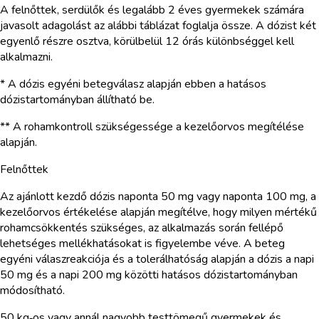
A felnőttek, serdülők és legalább 2 éves gyermekek számára
javasolt adagolást az alábbi táblázat foglalja össze. A dózist két
egyenlő részre osztva, körülbelül 12 órás különbséggel kell
alkalmazni.
* A dózis egyéni betegválasz alapján ebben a hatásos
dózistartományban állítható be.
** A rohamkontroll szükségessége a kezelőorvos megítélése
alapján.
Felnőttek
Az ajánlott kezdő dózis naponta 50 mg vagy naponta 100 mg, a
kezelőorvos értékelése alapján megítélve, hogy milyen mértékű
rohamcsökkentés szükséges, az alkalmazás során fellépő
lehetséges mellékhatásokat is figyelembe véve. A beteg
egyéni válaszreakciója és a tolerálhatóság alapján a dózis a napi
50 mg és a napi 200 mg közötti hatásos dózistartományban
módosítható.
50 kg‑os vagy annál nagyobb testtömegű gyermekek és