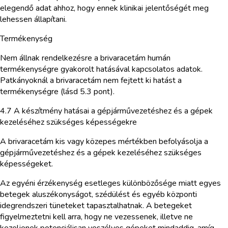
elegendő adat ahhoz, hogy ennek klinikai jelentőségét meg
lehessen állapítani.
Termékenység
Nem állnak rendelkezésre a brivaracetám humán
termékenységre gyakorolt hatásával kapcsolatos adatok.
Patkányoknál a brivaracetám nem fejtett ki hatást a
termékenységre (lásd 5.3 pont).
4.7 A készítmény hatásai a gépjárművezetéshez és a gépek
kezeléséhez szükséges képességekre
A brivaracetám kis vagy közepes mértékben befolyásolja a
gépjárművezetéshez és a gépek kezeléséhez szükséges
képességeket.
Az egyéni érzékenység esetleges különbözősége miatt egyes
betegek aluszékonyságot, szédülést és egyéb központi
idegrendszeri tüneteket tapasztalhatnak. A betegeket
figyelmeztetni kell arra, hogy ne vezessenek, illetve ne
kezeljenek potenciálisan veszélyes gépeket mindaddig, amíg