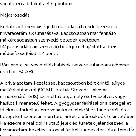
vonatkozó adatokat a 4.8 pontban.
Májkárosodás
Korlátozott mennyiségű klinikai adat áll rendelkezésre a
brivaracetám alkalmazásával kapcsolatban már fennálló
májkárosodásban szenvedő betegek esetében.
Májkárosodásban szenvedő betegeknél ajánlott a dózis
módosítása (lásd 4.2 pont).
Bőrt érintő, súlyos mellékhatások (severe cutaneous adverse
reaction, SCAR)
A brivaracetám-kezeléssel kapcsolatban bőrt érintő, súlyos
mellékhatásokról (SCAR), köztük Stevens–Johnson-
szindrómáról (SJS) számoltak be, amely életveszélyes vagy
halálos kimenetelű lehet. A gyógyszer felírásakor a betegeket
tájékoztatni kell az erre vonatkozó jelekről és tünetekről, és a
betegeket szorosan monitorozni kell a bőrreakciók tekintetében.
Ha ezekre a reakciókra utaló jelek és tünetek jelentkeznek, a
brivaracetám-kezelést azonnal fel kell függeszteni, és alternatív