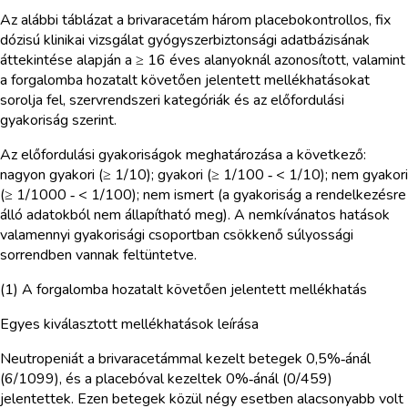
Az alábbi táblázat a brivaracetám három placebokontrollos, fix
dózisú klinikai vizsgálat gyógyszerbiztonsági adatbázisának
áttekintése alapján a ≥ 16 éves alanyoknál azonosított, valamint
a forgalomba hozatalt követően jelentett mellékhatásokat
sorolja fel, szervrendszeri kategóriák és az előfordulási
gyakoriság szerint.
Az előfordulási gyakoriságok meghatározása a következő:
nagyon gyakori (≥ 1/10); gyakori (≥ 1/100 ‑ < 1/10); nem gyakori
(≥ 1/1000 ‑ < 1/100); nem ismert (a gyakoriság a rendelkezésre
álló adatokból nem állapítható meg). A nemkívánatos hatások
valamennyi gyakorisági csoportban csökkenő súlyossági
sorrendben vannak feltüntetve.
(1) A forgalomba hozatalt követően jelentett mellékhatás
Egyes kiválasztott mellékhatások leírása
Neutropeniát a brivaracetámmal kezelt betegek 0,5%‑ánál
(6/1099), és a placebóval kezeltek 0%‑ánál (0/459)
jelentettek. Ezen betegek közül négy esetben alacsonyabb volt