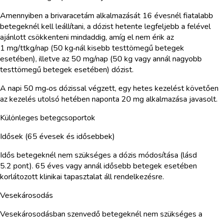
Amennyiben a brivaracetám alkalmazását 16 évesnél fiatalabb
betegeknél kell leállítani, a dózist hetente legfeljebb a felével
ajánlott csökkenteni mindaddig, amíg el nem érik az
1 mg/ttkg/nap (50 kg‑nál kisebb testtömegű betegek
esetében), illetve az 50 mg/nap (50 kg vagy annál nagyobb
testtömegű betegek esetében) dózist.
A napi 50 mg‑os dózissal végzett, egy hetes kezelést követően
az kezelés utolsó hetében naponta 20 mg alkalmazása javasolt.
Különleges betegcsoportok
Idősek (65 évesek és idősebbek)
Idős betegeknél nem szükséges a dózis módosítása (lásd
5.2 pont). 65 éves vagy annál idősebb betegek esetében
korlátozott klinikai tapasztalat áll rendelkezésre.
Vesekárosodás
Vesekárosodásban szenvedő betegeknél nem szükséges a