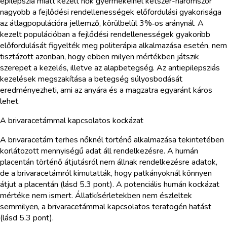
epilepszia miatt kezelt nők gyermekeinél kétszer-háromszor
nagyobb a fejlődési rendellenességek előfordulási gyakorisága
az átlagpopulációra jellemző, körülbelül 3%‑os aránynál. A
kezelt populációban a fejlődési rendellenességek gyakoribb
előfordulását figyelték meg politerápia alkalmazása esetén, nem
tisztázott azonban, hogy ebben milyen mértékben játszik
szerepet a kezelés, illetve az alapbetegség. Az antiepilepsziás
kezelések megszakítása a betegség súlyosbodását
eredményezheti, ami az anyára és a magzatra egyaránt káros
lehet.
A brivaracetámmal kapcsolatos kockázat
A brivaracetám terhes nőknél történő alkalmazása tekintetében
korlátozott mennyiségű adat áll rendelkezésre. A humán
placentán történő átjutásról nem állnak rendelkezésre adatok,
de a brivaracetámról kimutatták, hogy patkányoknál könnyen
átjut a placentán (lásd 5.3 pont). A potenciális humán kockázat
mértéke nem ismert. Állatkísérletekben nem észleltek
semmilyen, a brivaracetámmal kapcsolatos teratogén hatást
(lásd 5.3 pont).