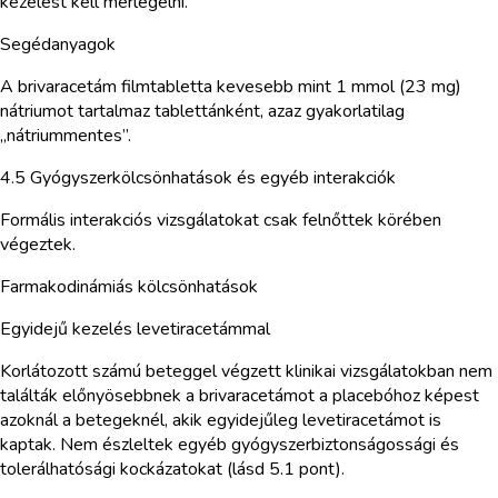
kezelést kell mérlegelni.
Segédanyagok
A brivaracetám filmtabletta kevesebb mint 1 mmol (23 mg)
nátriumot tartalmaz tablettánként, azaz gyakorlatilag
„nátriummentes”.
4.5 Gyógyszerkölcsönhatások és egyéb interakciók
Formális interakciós vizsgálatokat csak felnőttek körében
végeztek.
Farmakodinámiás kölcsönhatások
Egyidejű kezelés levetiracetámmal
Korlátozott számú beteggel végzett klinikai vizsgálatokban nem
találták előnyösebbnek a brivaracetámot a placebóhoz képest
azoknál a betegeknél, akik egyidejűleg levetiracetámot is
kaptak. Nem észleltek egyéb gyógyszerbiztonságossági és
tolerálhatósági kockázatokat (lásd 5.1 pont).