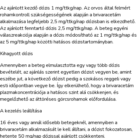
Az ajánlott kezdő dózis 1 mg/ttkg/nap. Az orvos által felmért
rohamkontroll szükségességének alapján a brivaracetám
alkalmazása legfeljebb 2,5 mg/ttkg/nap dózisban is elkezdhető.
Az ajánlott fenntartó dózis 2,5 mg/ttkg/nap. A beteg egyéni
válaszreakciója alapján a dózis módosítható az 1 mg/ttkg/nap és
az 5 mg/ttkg/nap közötti hatásos dózistartományban.
Kihagyott dózis
Amennyiben a beteg elmulasztotta egy vagy több dózis
bevételét, az ajánlás szerint egyetlen dózist vegyen be, amint
eszébe jut, a következő dózist pedig a szokásos reggeli vagy
esti időpontban vegye be. Így elkerülhető, hogy a brivaracetám
plazmakoncentrációja a hatásos szint alá csökkenjen, és
megelőzhető az áttöréses görcsrohamok előfordulása.
A kezelés leállítása
16 éves vagy annál idősebb betegeknél, amennyiben a
brivaracetám alkalmazását le kell állítani, a dózist fokozatosan,
hetente 50 mg/nap dózissal ajánlott csökkenteni.