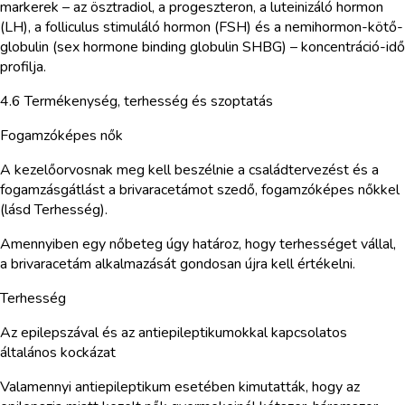
markerek – az ösztradiol, a progeszteron, a luteinizáló hormon
(LH), a folliculus stimuláló hormon (FSH) és a nemihormon-kötő-
globulin (sex hormone binding globulin SHBG) – koncentráció-idő
profilja.
4.6 Termékenység, terhesség és szoptatás
Fogamzóképes nők
A kezelőorvosnak meg kell beszélnie a családtervezést és a
fogamzásgátlást a brivaracetámot szedő, fogamzóképes nőkkel
(lásd Terhesség).
Amennyiben egy nőbeteg úgy határoz, hogy terhességet vállal,
a brivaracetám alkalmazását gondosan újra kell értékelni.
Terhesség
Az epilepszával és az antiepileptikumokkal kapcsolatos
általános kockázat
Valamennyi antiepileptikum esetében kimutatták, hogy az