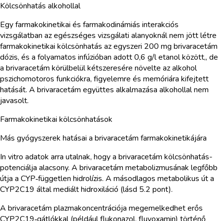
Kölcsönhatás alkohollal
Egy farmakokinetikai és farmakodinámiás interakciós
vizsgálatban az egészséges vizsgálati alanyoknál nem jött létre
farmakokinetikai kölcsönhatás az egyszeri 200 mg brivaracetám
dózis, és a folyamatos infúzióban adott 0,6 g/l etanol között,, de
a brivaracetám körülbelül kétszeresére növelte az alkohol
pszichomotoros funkciókra, figyelemre és memóriára kifejtett
hatását. A brivaracetám együttes alkalmazása alkohollal nem
javasolt.
Farmakokinetikai kölcsönhatások
Más gyógyszerek hatásai a brivaracetám farmakokinetikájára
In vitro adatok arra utalnak, hogy a brivaracetám kölcsönhatás-
potenciálja alacsony. A brivaracetám metabolizmusának legfőbb
útja a CYP‑független hidrolízis. A másodlagos metabolikus út a
CYP2C19 által mediált hidroxiláció (lásd 5.2 pont).
A brivaracetám plazmakoncentrációja megemelkedhet erős
CYP2C19‑gátlókkal (például flukonazol, fluvoxamin) történő