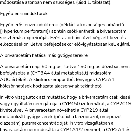
módosítása azonban nem szükséges (lásd 1. táblázat).
Egyéb enziminduktorok
Egyéb erős enziminduktorok (például a közönséges orbáncfű
[Hypericum perforatum]) szintén csökkenthetik a brivaracetám
szisztémás expozícióját. Ezért az orbáncfűvel végzett kezelés
elkezdésekor, illetve befejezésekor elővigyázatosan kell eljárni.
A brivaracetám hatásai más gyógyszerekre
A brivaracetám napi 50 mg‑os, illetve 150 mg‑os dózisban nem
befolyásolta a (CYP3A4 által metabolizált) midazolám
AUC‑értékét. A klinikai szempontból lényeges CYP3A4
kölcsönhatások kockázata alacsonynak tekinthető.
In vitro vizsgálatok azt mutatták, hogy a brivaracetám csak kissé
vagy egyáltalán nem gátolja a CYP450 izoformákat, a CYP2C19
kivételével. A brivaracetám növelheti a CYP219 által
metabolizált gyógyszerek (például a lanzoprazol, omeprazol,
diazepám) plazmakoncentrációját. In vitro vizsgálatban a
brivaracetám nem indukálta a CYP1A1/2 enzimet, a CYP3A4 és