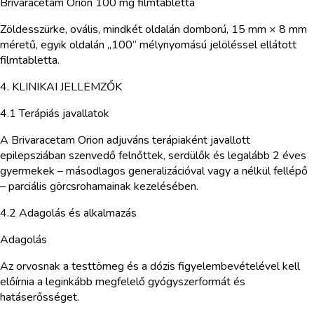
Brivaracetam Orion 100 mg filmtabletta
Zöldesszürke, ovális, mindkét oldalán domború, 15 mm × 8 mm
méretű, egyik oldalán „100” mélynyomású jelöléssel ellátott
filmtabletta.
4. KLINIKAI JELLEMZŐK
4.1 Terápiás javallatok
A Brivaracetam Orion adjuváns terápiaként javallott
epilepsziában szenvedő felnőttek, serdülők és legalább 2 éves
gyermekek – másodlagos generalizációval vagy a nélkül fellépő
– parciális görcsrohamainak kezelésében.
4.2 Adagolás és alkalmazás
Adagolás
Az orvosnak a testtömeg és a dózis figyelembevételével kell
előírnia a leginkább megfelelő gyógyszerformát és
hatáserősséget.