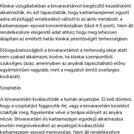
Klinikai vizsgálatokban a brivaracetámot kiegészítő kezelésként
alkalmazták, és azt tapasztalták, hogy karbamazepinnel együtt
adva dózisfüggő emelkedést váltott ki az aktív metabolit, a
karbamazepin-epoxid koncentrációjában (lásd 4.5 pont). Nem áll
rendelkezésre elegendő adat ahhoz, hogy meg lehessen
állapítani az említett hatás klinikai jelentőségét terhességben.
Elővigyázatosságból a brivaracetámot a terhesség ideje alatt
nem szabad alkalmazni, kivéve, ha klinikai szempontból
szükséges (azaz, amennyiben az anyánál tapasztalható előny
egyértelműen nagyobb, mint a magzatot érintő esetleges
kockázat).
Szoptatás
A brivaracetám kiválasztódik a humán anyatejbe. El kell dönteni,
hogy a szoptatást függesztik fel, vagy a brivaracetám kezelést
szakítják meg, figyelembe véve a terápia előnyét az anyára
nézve. Brivaracetám és karbamazepin egyidejű alkalmazása
esetén megnövekedhet az anyatejjel kiválasztódó
karbamazepin-epoxid mennyisége. Nem áll rendelkezésre