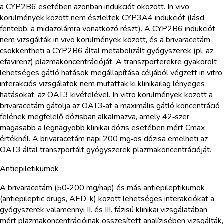
a CYP2B6 esetében azonban indukciót okozott. In vivo
körülmények között nem észleltek CYP3A4 indukciót (lásd
fentebb, a midazolámra vonatkozó részt). A CYP2B6 indukciót
nem vizsgálták in vivo körülmények között, és a brivaracetám
csökkentheti a CYP2B6 által metabolizált gyógyszerek (pl. az
efavirenz) plazmakoncentrációját. A transzporterekre gyakorolt
lehetséges gátló hatások megállapítása céljából végzett in vitro
interakciós vizsgálatok nem mutattak ki klinikailag lényeges
hatásokat, az OAT3 kivételével. In vitro körülmények között a
brivaracetám gátolja az OAT3‑at a maximális gátló koncentráció
felének megfelelő dózisban alkalmazva, amely 42‑szer
magasabb a legnagyobb klinikai dózis esetében mért Cmax
értéknél. A brivaracetám napi 200 mg‑os dózisa emelheti az
OAT3 által transzportált gyógyszerek plazmakoncentrációját.
Antiepiletikumok
A brivaracetám (50‑200 mg/nap) és más antiepileptikumok
(antiepileptic drugs, AED-k) között lehetséges interakciókat a
gyógyszerek valamennyi II. és III. fázisú klinikai vizsgálatában
mért plazmakoncentrációinak összesített analízisében vizsgálták,