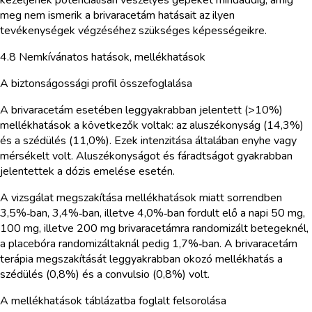
meg nem ismerik a brivaracetám hatásait az ilyen
tevékenységek végzéséhez szükséges képességeikre.
4.8 Nemkívánatos hatások, mellékhatások
A biztonságossági profil összefoglalása
A brivaracetám esetében leggyakrabban jelentett (>10%)
mellékhatások a következők voltak: az aluszékonyság (14,3%)
és a szédülés (11,0%). Ezek intenzitása általában enyhe vagy
mérsékelt volt. Aluszékonyságot és fáradtságot gyakrabban
jelentettek a dózis emelése esetén.
A vizsgálat megszakítása mellékhatások miatt sorrendben
3,5%‑ban, 3,4%‑ban, illetve 4,0%‑ban fordult elő a napi 50 mg,
100 mg, illetve 200 mg brivaracetámra randomizált betegeknél,
a placebóra randomizáltaknál pedig 1,7%‑ban. A brivaracetám
terápia megszakítását leggyakrabban okozó mellékhatás a
szédülés (0,8%) és a convulsio (0,8%) volt.
A mellékhatások táblázatba foglalt felsorolása