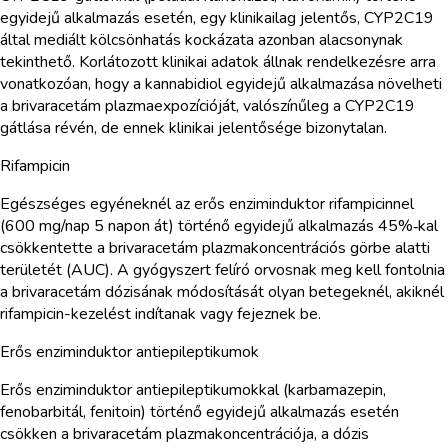
egyidejű alkalmazás esetén, egy klinikailag jelentős, CYP2C19
által mediált kölcsönhatás kockázata azonban alacsonynak
tekinthető. Korlátozott klinikai adatok állnak rendelkezésre arra
vonatkozóan, hogy a kannabidiol egyidejű alkalmazása növelheti
a brivaracetám plazmaexpozícióját, valószínűleg a CYP2C19
gátlása révén, de ennek klinikai jelentősége bizonytalan.
Rifampicin
Egészséges egyéneknél az erős enziminduktor rifampicinnel
(600 mg/nap 5 napon át) történő egyidejű alkalmazás 45%‑kal
csökkentette a brivaracetám plazmakoncentrációs görbe alatti
területét (AUC). A gyógyszert felíró orvosnak meg kell fontolnia
a brivaracetám dózisának módosítását olyan betegeknél, akiknél
rifampicin-kezelést indítanak vagy fejeznek be.
Erős enziminduktor antiepileptikumok
Erős enziminduktor antiepileptikumokkal (karbamazepin,
fenobarbitál, fenitoin) történő egyidejű alkalmazás esetén
csökken a brivaracetám plazmakoncentrációja, a dózis