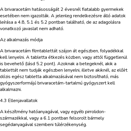
A brivaracetám hatásosságát 2 évesnél fiatalabb gyermekek
esetében nem igazolták. A jelenleg rendelkezésre álló adatok
leírása a 4.8, 5.1 és 5.2 pontban található, de az adagolásra
vonatkozó javaslat nem adható.
Az alkalmazás módja
A brivaracetám filmtablettát szájon át egészben, folyadékkal
kell lenyelni. A tabletta étkezés közben, vagy attól függetlenül
is bevehető (lásd 5.2 pont). Azoknak a betegeknél, akik a
tablettát nem tudják egészben lenyelni, illetve akiknél, az előírt
dózis egész tabletta alkalmazásával nem biztosítható, más
gyógyszerformájú brivaracetám-tartalmú gyógyszert kell
alkalmazni.
4.3 Ellenjavallatok
A készítmény hatóanyagával, vagy egyéb pirrolidon-
származékkal, vagy a 6.1 pontban felsorolt bármely
segédanyagával szembeni túlérzékenység.