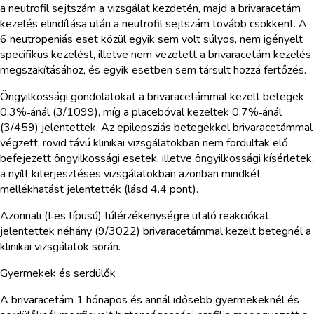
a neutrofil sejtszám a vizsgálat kezdetén, majd a brivaracetám
kezelés elindítása után a neutrofil sejtszám tovább csökkent. A
6 neutropeniás eset közül egyik sem volt súlyos, nem igényelt
specifikus kezelést, illetve nem vezetett a brivaracetám kezelés
megszakításához, és egyik esetben sem társult hozzá fertőzés.
Öngyilkossági gondolatokat a brivaracetámmal kezelt betegek
0,3%‑ánál (3/1099), míg a placebóval kezeltek 0,7%‑ánál
(3/459) jelentettek. Az epilepsziás betegekkel brivaracetámmal
végzett, rövid távú klinikai vizsgálatokban nem fordultak elő
befejezett öngyilkossági esetek, illetve öngyilkossági kísérletek,
a nyílt kiterjesztéses vizsgálatokban azonban mindkét
mellékhatást jelentették (lásd 4.4 pont).
Azonnali (I‑es típusú) túlérzékenységre utaló reakciókat
jelentettek néhány (9/3022) brivaracetámmal kezelt betegnél a
klinikai vizsgálatok során.
Gyermekek és serdülők
A brivaracetám 1 hónapos és annál idősebb gyermekeknél és