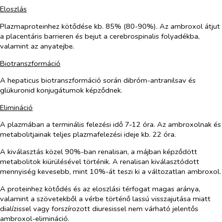
Eloszlás
Plazmaproteinhez kötődése kb. 85% (80-90%). Az ambroxol átjut
a placentáris barrieren és bejut a cerebrospinalis folyadékba,
valamint az anyatejbe.
Biotranszformáció
A hepaticus biotranszformáció során dibróm-antranilsav és
glükuronid konjugátumok képződnek.
Elimináció
A plazmában a terminális felezési idő 7‑12 óra. Az ambroxolnak és
metabolitjainak teljes plazmafelezési ideje kb. 22 óra.
A kiválasztás közel 90%-ban renalisan, a májban képződött
metabolitok kiürülésével történik. A renalisan kiválasztódott
mennyiség kevesebb, mint 10%-át teszi ki a változatlan ambroxol.
A proteinhez kötődés és az eloszlási térfogat magas aránya,
valamint a szövetekből a vérbe történő lassú visszajutása miatt
dialízissel vagy forszírozott diuresissel nem várható jelentős
ambroxol-elimináció.