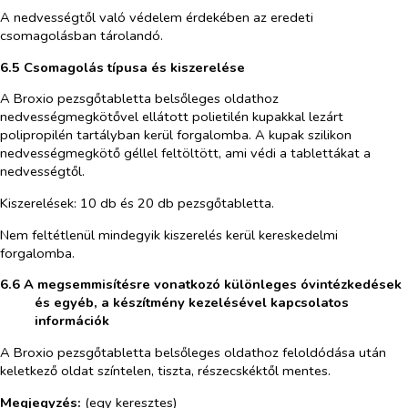
A nedvességtől való védelem érdekében az eredeti
csomagolásban tárolandó.
6.5 Csomagolás típusa és kiszerelése
A Broxio pezsgőtabletta belsőleges oldathoz
nedvességmegkötővel ellátott polietilén kupakkal lezárt
polipropilén tartályban kerül forgalomba. A kupak szilikon
nedvességmegkötő géllel feltöltött, ami védi a tablettákat a
nedvességtől.
Kiszerelések: 10 db és 20 db pezsgőtabletta.
Nem feltétlenül mindegyik kiszerelés kerül kereskedelmi
forgalomba.
6.6 A megsemmisítésre vonatkozó különleges óvintézkedések
és egyéb, a készítmény kezelésével kapcsolatos
információk
A Broxio pezsgőtabletta belsőleges oldathoz feloldódása után
keletkező oldat színtelen, tiszta, részecskéktől mentes.
Megjegyzés:
(egy keresztes)