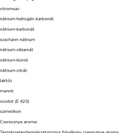
citromsav
nátrium‑hidrogén-karbonát
nátrium‑karbonát
szacharin-nátrium
nátrium‑ciklamát
nátrium‑klorid
nátrium‑citrát
laktóz
mannit
szorbit (E 420)
szimetikon
Cseresznye aroma:
Természetes/természetazonos folyékony cseresznye aroma