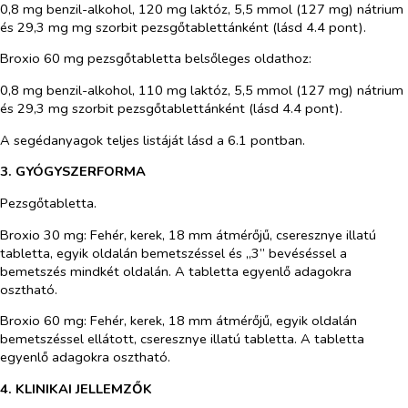
0,8 mg benzil-alkohol, 120 mg laktóz, 5,5 mmol (127 mg) nátrium
és 29,3 mg mg szorbit pezsgőtablettánként (lásd 4.4 pont).
Broxio 60 mg pezsgőtabletta belsőleges oldathoz:
0,8 mg benzil-alkohol, 110 mg laktóz, 5,5 mmol (127 mg) nátrium
és 29,3 mg szorbit pezsgőtablettánként (lásd 4.4 pont).
A segédanyagok teljes listáját lásd a 6.1 pontban.
3. GYÓGYSZERFORMA
Pezsgőtabletta.
Broxio 30 mg: Fehér, kerek, 18 mm átmérőjű, cseresznye illatú
tabletta, egyik oldalán bemetszéssel és „3” bevéséssel a
bemetszés mindkét oldalán. A tabletta egyenlő adagokra
osztható.
Broxio 60 mg: Fehér, kerek, 18 mm átmérőjű, egyik oldalán
bemetszéssel ellátott, cseresznye illatú tabletta. A tabletta
egyenlő adagokra osztható.
4. KLINIKAI JELLEMZŐK