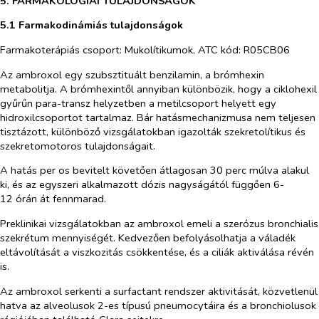
5. FARMAKOLÓGIAI TULAJDONSÁGOK
5.1 Farmakodinámiás tulajdonságok
Farmakoterápiás csoport: Mukolítikumok, ATC kód: R05CB06
Az ambroxol egy szubsztituált benzilamin, a brómhexin
metabolitja. A brómhexintől annyiban különbözik, hogy a ciklohexil
gyűrűn
para-transz
helyzetben a metilcsoport helyett egy
hidroxilcsoportot tartalmaz. Bár hatásmechanizmusa nem teljesen
tisztázott, különböző vizsgálatokban igazolták szekretolítikus és
szekretomotoros tulajdonságait.
A hatás
per os
bevitelt követően átlagosan 30 perc múlva alakul
ki, és az egyszeri alkalmazott dózis nagyságától függően 6-
12 órán át fennmarad.
Preklinikai vizsgálatokban az ambroxol emeli a szerózus bronchialis
szekrétum mennyiségét. Kedvezően befolyásolhatja a váladék
eltávolítását a viszkozitás csökkentése, és a ciliák aktiválása révén
is.
Az ambroxol serkenti a surfactant rendszer aktivitását, közvetlenül
hatva az alveolusok 2-es típusú pneumocytáira és a bronchiolusok