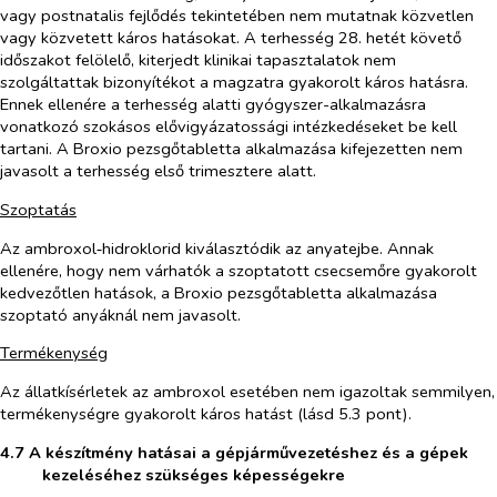
vagy postnatalis fejlődés tekintetében nem mutatnak közvetlen
vagy közvetett káros hatásokat. A terhesség 28. hetét követő
időszakot felölelő, kiterjedt klinikai tapasztalatok nem
szolgáltattak bizonyítékot a magzatra gyakorolt káros hatásra.
Ennek ellenére a terhesség alatti gyógyszer-alkalmazásra
vonatkozó szokásos elővigyázatossági intézkedéseket be kell
tartani. A Broxio pezsgőtabletta alkalmazása kifejezetten nem
javasolt a terhesség első trimesztere alatt.
Szoptatás
Az ambroxol‑hidroklorid kiválasztódik az anyatejbe. Annak
ellenére, hogy nem várhatók a szoptatott csecsemőre gyakorolt
kedvezőtlen hatások, a Broxio pezsgőtabletta alkalmazása
szoptató anyáknál nem javasolt.
Termékenység
Az állatkísérletek az ambroxol esetében nem igazoltak semmilyen,
termékenységre gyakorolt káros hatást (lásd 5.3 pont).
4.7 A készítmény hatásai a gépjárművezetéshez és a gépek
kezeléséhez szükséges képességekre