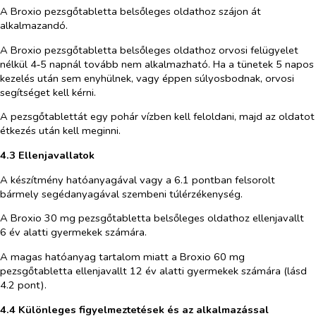
A Broxio pezsgőtabletta
belsőleges oldathoz
s
zájon át
alkalmazandó.
A Broxio pezsgőtabletta belsőleges oldathoz orvosi felügyelet
nélkül 4‑5 napnál tovább nem alkalmazható. Ha a tünetek 5 napos
kezelés után sem enyhülnek, vagy éppen súlyosbodnak, orvosi
segítséget kell kérni.
A pezsgőtablettát egy pohár vízben kell feloldani, majd az oldatot
étkezés után kell meginni.
4.3 Ellenjavallatok
A készítmény hatóanyagával vagy a 6.1 pontban felsorolt
bármely segédanyagával szembeni túlérzékenység.
A Broxio 30 mg pezsgőtabletta belsőleges oldathoz ellenjavallt
6 év alatti gyermekek számára.
A magas hatóanyag tartalom miatt a Broxio 60 mg
pezsgőtabletta ellenjavallt 12 év alatti gyermekek számára (lásd
4.2 pont).
4.4 Különleges figyelmeztetések és az alkalmazással