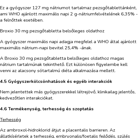
Ez a gyógyszer 127 mg nátriumot tartalmaz pezsgőtablettánként,
ami WHO ajánlott maximális napi 2 g-nátriumfelvételének 6,35% -
a felnőttek esetében.
Broxio 30 mg pezsgőtabletta belsőleges oldathoz
A gyógyszer maximális napi adagja megfelel a WHO által ajánlott
maximális nátrium-napi bevitel 25,4% -ának.
A Broxio 30 mg pezsgőtabletta belsőleges oldathoz magas
nátrium tartalmúnak tekinthető. Ezt különösen figyelembe kell
venni az alacsony sótartalmú diéta alkalmazása mellett.
4.5 Gyógyszerkölcsönhatások és egyéb interakciók
Nem jelentettek más gyógyszerekkel létrejövő, klinikailag jelentős,
kedvezőtlen interakciókat.
4.6 Termékenység, terhesség és szoptatás
Terhesség
Az ambroxol‑hidroklorid átjut a placentalis barrieren. Az
állatkísérletek a terhesség, embryonalis/foetalis fejlődés, szülés