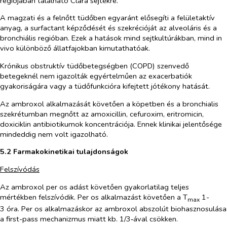
régiójában található Clara sejtekre.
A magzati és a felnőtt tüdőben egyaránt elősegíti a felületaktív
anyag, a surfactant képződését és szekrécióját az alveoláris és a
bronchiális regióban. Ezek a hatások mind sejtkultúrákban, mind
in
vivo
különböző állatfajokban kimutathatóak.
Krónikus obstruktív tüdőbetegségben (COPD) szenvedő
betegeknél nem igazolták egyértelműen az exacerbatiók
gyakoriságára vagy a tüdőfunkcióra kifejtett jótékony hatását.
Az ambroxol alkalmazását követően a köpetben és a bronchialis
szekrétumban megnőtt az amoxicillin, cefuroxim, eritromicin,
doxiciklin antibiotikumok koncentrációja. Ennek klinikai jelentősége
mindeddig nem volt igazolható.
5.2 Farmakokinetikai tulajdonságok
Felszívódás
Az ambroxol
per os
adást követően gyakorlatilag teljes
mértékben felszívódik.
Per os
alkalmazást követően a T
1-
max
3 óra.
Per os
alkalmazáskor az ambroxol abszolút biohasznosulása
a first-pass mechanizmus miatt kb. 1/3‑ával csökken.