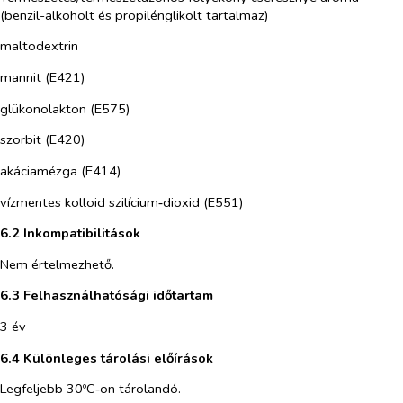
(benzil-alkoholt és propilénglikolt tartalmaz)
maltodextrin
mannit (E421)
glükonolakton (E575)
szorbit (E420)
akáciamézga (E414)
vízmentes kolloid szilícium‑dioxid (E551)
6.2 Inkompatibilitások
Nem értelmezhető.
6.3 Felhasználhatósági időtartam
3 év
6.4 Különleges tárolási előírások
Legfeljebb 30ºC‑on tárolandó.