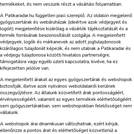
termékeket, és nem veszünk részt a vásárlási folyamatban.
A Patikaradar.hu független piaci szereplő. Az oldalon megjelenő
gyógyszertárak és webáruházak (ideértve azok védjegyeit és
logóit) megjelenítése kizárólag a vásárlók tájékoztatását és a
termék forrásának beazonosítását szolgálja. A megjelenített
védjegyek, logók és márkanevek az adott jogtulajdonosok
kizárólagos tulajdonát képezik, és nem utalnak a Patikaradar és
a védjegy tulajdonosa közötti hivatalos partnerségre,
támogatásra vagy egyéb üzleti kapcsolatra, kivéve, ha ez
kifejezetten jelölve van.
A megjelenített árakat az egyes gyógyszertárak és webshopok
biztosítják, illetve azok nyilvános weboldalairól kerülnek
összegyűjtésre. Az általunk közvetített árak pontosságáért,
érvényességéért, valamint az egyes termékek elérhetőségéért
sem gyógyszertárakban, sem webshopokban felelősséget nem
vállalunk.
A webshopok árai dinamikusan változhatnak, ezért kérjük,
ellenőrizze a pontos árat és elérhetőséget közvetlenül a