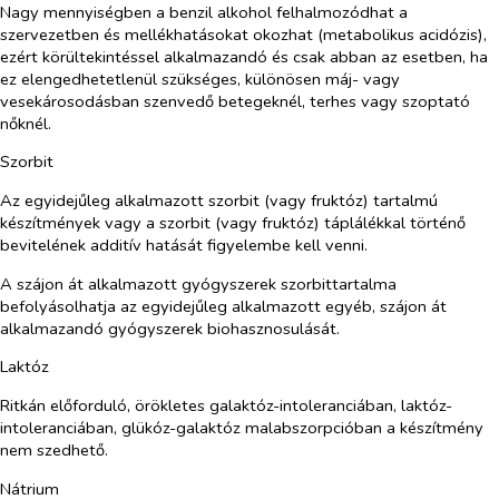
Nagy mennyiségben a benzil alkohol felhalmozódhat a
szervezetben és mellékhatásokat okozhat (metabolikus acidózis),
ezért körültekintéssel alkalmazandó és csak abban az esetben, ha
ez elengedhetetlenül szükséges, különösen máj- vagy
vesekárosodásban szenvedő betegeknél, terhes vagy szoptató
nőknél.
Szorbit
Az egyidejűleg alkalmazott szorbit (vagy fruktóz) tartalmú
készítmények vagy a szorbit (vagy fruktóz) táplálékkal történő
bevitelének additív hatását figyelembe kell venni.
A szájon át alkalmazott gyógyszerek szorbittartalma
befolyásolhatja az egyidejűleg alkalmazott egyéb, szájon át
alkalmazandó gyógyszerek biohasznosulását.
Laktóz
Ritkán előforduló, örökletes galaktóz-intoleranciában, laktóz-
intoleranciában, glükóz-galaktóz malabszorpcióban a készítmény
nem szedhető.
Nátrium