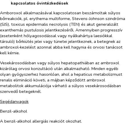
kapcsolatos óvintézkedések
Amboroxol alkalmazásával kapcsolatosan beszámoltak súlyos
bőrreakciók, pl. erythema multiforme, Stevens-Johnson szindróma
(SJS), toxicus epidermalis necrolysis (TEN) és akut generalizált
exanthemás pustulosis jelentkezéséről. Amennyiben progresszív
(esetenként hólyagosodással vagy nyálkahártya laesiókkal
társuló) bőrkiütés jelei vagy tünetei jelentkeznek, a betegnek az
ambroxol‑kezelést azonnal abba kell hagynia és orvosi tanácsot
kell kérnie.
Vesekárosodásban vagy súlyos hepatopathiában az ambroxol
kizárólag orvosi konzultáció után alkalmazható. Minden egyéb
olyan gyógyszerhez hasonlóan, ahol a hepaticus metabolizmust
renalis elimináció követi, a májban képződött ambroxol
metabolitok akkumulációja várható a súlyos vesekárosodásban
szenvedő betegeknél.
Segédanyagok
Benzil-alkohol
A benzil-alkohol allergiás reakciót okozhat.