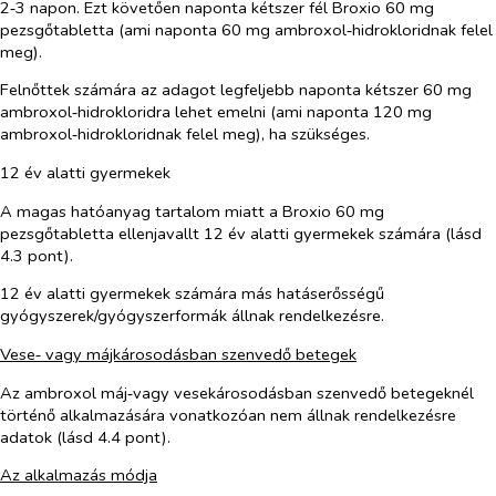
2‑3 napon. Ezt követően naponta kétszer fél Broxio 60 mg
pezsgőtabletta (ami naponta 60 mg ambroxol‑hidrokloridnak felel
meg)
.
Felnőttek számára az adagot legfeljebb naponta kétszer 60 mg
ambroxol‑hidrokloridra lehet emelni (ami naponta 120 mg
ambroxol‑hidrokloridnak felel meg), ha szükséges.
12 év alatti gyermekek
A magas hatóanyag tartalom miatt a Broxio 60 mg
pezsgőtabletta ellenjavallt 12 év alatti gyermekek számára (lásd
4.3 pont).
12 év alatti gyermekek számára más hatáserősségű
gyógyszerek/gyógyszerformák állnak rendelkezésre.
Vese‑ vagy májkárosodásban szenvedő betegek
Az ambroxol máj‑vagy vesekárosodásban szenvedő betegeknél
történő alkalmazására vonatkozóan nem állnak rendelkezésre
adatok (lásd 4.4 pont).
Az alkalmazás módja