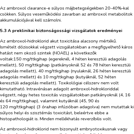
Az ambroxol clearance-e súlyos májbetegségekben 20-40%‑kal
csökken. Súlyos veseműködési zavarban az ambroxol metabolitok
akkumulációjával kell számolni.
5.3 A preklinikai biztonságossági vizsgálatok eredményei
Az ambroxol‑hidroklorid akut toxicitása alacsony mértékű.
Ismételt dózisokkal végzett vizsgálatokban a megfigyelhető káros
hatást nem okozó szintek (NOAEL) a következők
voltak:150 mg/ttkg/nap (egereknél, 4 héten keresztüli adagolás
mellett), 50 mg/ttkg/nap (patkányoknál 52 és 78 héten keresztüli
adagolás mellett), 40 mg/ttkg/nap (nyulaknál, 26 héten keresztüli
adagolás mellett) és 10 mg/ttkg/nap (kutyáknál, 52 héten
keresztüli adagolás mellett). Toxikológiai célszerv nem volt
kimutatható. Intravénásan adagolt ambroxol‑hidrokloriddal
végzett, négy hetes toxicitás vizsgálatokban patkányoknál (4, 16
és 64 mg/ttkg/nap), valamint kutyáknál (45, 90 és
120 mg/ttkg/nap) (3 óra/nap infúzióban adagolva) nem mutattak ki
súlyos helyi és szisztémás toxicitást, beleértve ebbe a
histopathologiát is. Minden mellékhatás reverzíbilis volt.
Az ambroxol‑hidroklorid nem bizonyult embryotoxikusnak vagy