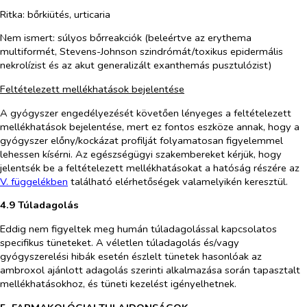
Ritka: bőrkiütés, urticaria
Nem ismert: súlyos bőrreakciók (beleértve az erythema
multiformét, Stevens-Johnson szindrómát/toxikus epidermális
nekrolízist és az akut generalizált exanthemás pusztulózist)
Feltételezett mellékhatások bejelentése
A gyógyszer engedélyezését követően lényeges a feltételezett
mellékhatások bejelentése, mert ez fontos eszköze annak, hogy a
gyógyszer előny/kockázat profilját folyamatosan figyelemmel
lehessen kísérni. Az egészségügyi szakembereket kérjük, hogy
jelentsék be a feltételezett mellékhatásokat a hatóság részére az
V. fü
g
gelékben
található elérhetőségek valamelyikén keresztül.
4.9 Túladagolás
Eddig nem figyeltek meg humán túladagolással kapcsolatos
specifikus tüneteket. A véletlen túladagolás és/vagy
gyógyszerelési hibák esetén észlelt tünetek hasonlóak az
ambroxol ajánlott adagolás szerinti alkalmazása során tapasztalt
mellékhatásokhoz, és tüneti kezelést igényelhetnek.