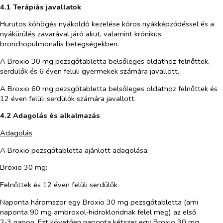
4.1 Terápiás javallatok
Hurutos köhögés nyákoldó kezelése kóros nyákképződéssel és a
nyákürülés zavarával járó akut, valamint krónikus
bronchopulmonalis betegségekben.
A Broxio 30 mg pezsgőtabletta belsőleges oldathoz felnőttek,
serdülők és 6 éven felüli gyermekek számára javallott.
A Broxio 60 mg pezsgőtabletta belsőleges oldathoz felnőttek és
12 éven felüli serdülők számára javallott.
4.2 Adagolás és alkalmazás
Adagolás
A Broxio pezsgőtabletta ajánlott adagolása:
Broxio 30 mg:
Felnőttek és 12 éven felüli serdülők
Naponta háromszor egy Broxio 30 mg pezsgőtabletta (ami
naponta 90 mg ambroxol‑hidrokloridnak felel meg) az első
2‑3 napon. Ezt követően naponta kétszer egy Broxio 30 mg