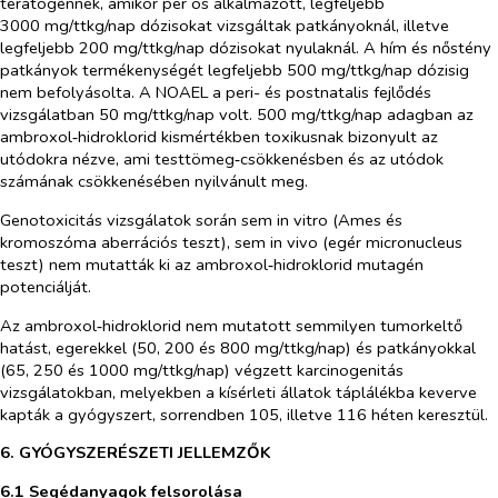
teratogénnek, amikor
per os
alkalmazott, legfeljebb
3000 mg/ttkg/nap dózisokat vizsgáltak patkányoknál, illetve
legfeljebb 200 mg/ttkg/nap dózisokat nyulaknál. A hím és nőstény
patkányok termékenységét legfeljebb 500 mg/ttkg/nap dózisig
nem befolyásolta. A NOAEL a peri- és postnatalis fejlődés
vizsgálatban 50 mg/ttkg/nap volt. 500 mg/ttkg/nap adagban az
ambroxol‑hidroklorid kismértékben toxikusnak bizonyult az
utódokra nézve, ami testtömeg‑csökkenésben és az utódok
számának csökkenésében nyilvánult meg.
Genotoxicitás vizsgálatok során sem
in vitro
(Ames és
kromoszóma aberrációs teszt), sem
in vivo
(egér micronucleus
teszt) nem mutatták ki az ambroxol‑hidroklorid mutagén
potenciálját.
Az ambroxol‑hidroklorid nem mutatott semmilyen tumorkeltő
hatást, egerekkel (50, 200 és 800 mg/ttkg/nap) és patkányokkal
(65, 250 és 1000 mg/ttkg/nap) végzett karcinogenitás
vizsgálatokban, melyekben a kísérleti állatok táplálékba keverve
kapták a gyógyszert, sorrendben 105, illetve 116 héten keresztül.
6. GYÓGYSZERÉSZETI JELLEMZŐK
6.1 Segédanyagok felsorolása