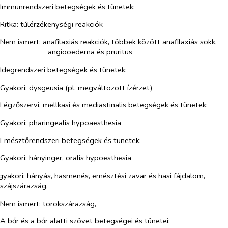
Immunrendszeri betegségek és tünetek:
Ritka: túlérzékenységi reakciók
Nem ismert: anafilaxiás reakciók, többek között anafilaxiás sokk,
angiooedema és pruritus
Idegrendszeri betegségek és tünetek:
Gyakori
:
dysgeusia (pl. megváltozott ízérzet)
Légzőszervi, mellkasi és mediastinalis betegségek és tünetek:
Gyakori: pharingealis hypoaesthesia
Emésztőrendszeri betegségek és tünetek:
Gyakori: hányinger, oralis hypoesthesia
yakori: hányás, hasmenés, emésztési zavar és hasi fájdalom,
szájszárazság.
Nem ismert: torokszárazság,
A bőr és a bőr alatti szövet betegségei és tünetei: