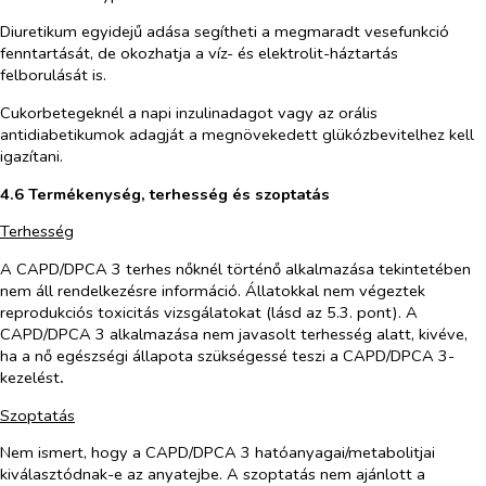
Diuretikum egyidejű adása segítheti a megmaradt vesefunkció
fenntartását, de okozhatja a víz- és elektrolit-háztartás
felborulását is.
Cukorbetegeknél a napi inzulinadagot vagy az orális
antidiabetikumok adagját a megnövekedett glükózbevitelhez kell
igazítani.
4.6 Termékenység, terhesség és szoptatás
Terhesség
A CAPD/DPCA 3 terhes nőknél történő alkalmazása tekintetében
nem áll rendelkezésre információ. Állatokkal nem végeztek
reprodukciós toxicitás vizsgálatokat (lásd az 5.3. pont). A
CAPD/DPCA 3 alkalmazása nem javasolt terhesség alatt, kivéve,
ha a nő egészségi állapota szükségessé teszi a CAPD/DPCA 3-
kezelést
.
Szoptatás
Nem ismert, hogy a CAPD/DPCA 3 hatóanyagai/metabolitjai
kiválasztódnak-e az anyatejbe. A szoptatás nem ajánlott a