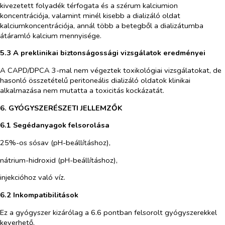
kivezetett folyadék térfogata és a szérum kalciumion
koncentrációja, valamint minél kisebb a dializáló oldat
kalciumkoncentrációja, annál több a betegből a dializátumba
átáramló kalcium mennyisége.
5.3 A preklinikai biztonságossági vizsgálatok eredményei
A CAPD/DPCA 3-mal nem végeztek toxikológiai vizsgálatokat, de
hasonló összetételű peritoneális dializáló oldatok klinikai
alkalmazása nem mutatta a toxicitás kockázatát.
6. GYÓGYSZERÉSZETI JELLEMZŐK
6.1 Segédanyagok felsorolása
25%-os sósav (pH-beállításhoz),
nátrium-hidroxid (pH-beállításhoz),
injekcióhoz való víz.
6.2 Inkompatibilitások
Ez a gyógyszer kizárólag a 6.6 pontban felsorolt gyógyszerekkel
keverhető.