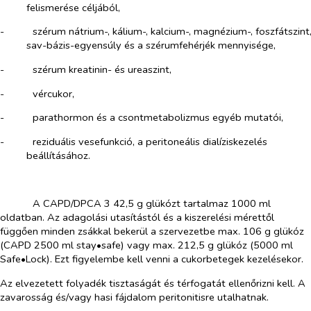
felismerése céljából,
-​
szérum nátrium-, kálium-, kalcium-, magnézium-, foszfátszint
sav-bázis-egyensúly és a szérumfehérjék mennyisége,
-​
szérum kreatinin- és ureaszint,
-​
vércukor,
-​
parathormon és a csontmetabolizmus egyéb mutatói,
-​
reziduális vesefunkció, a peritoneális dialíziskezelés
beállításához.
​
​
A CAPD/DPCA 3 42,5 g glükózt tartalmaz
1000 ml
oldatban. Az adagolási utasítástól és a kiszerelési mérettől
függően minden zsákkal bekerül a szervezetbe max. 106 g glükóz
(CAPD 2500 ml
stay•safe
) vagy max. 212,5 g glükóz (5000 ml
Safe
•
Lock). Ezt figyelembe kell venni a cukorbetegek kezelésekor.
Az elvezetett folyadék tisztaságát és térfogatát ellenőrizni kell. A
zavarosság és/vagy hasi fájdalom peritonitisre utalhatnak.