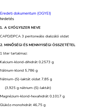
Eredeti dokumentum (OGYEI)
hirdetés
1. A GYÓGYSZER NEVE
CAPD/DPCA 3 peritoneális dializáló oldat
2. MINŐSÉGI ÉS MENNYISÉGI ÖSSZETÉTEL
1 liter tartalmaz:
Kalcium-klorid-dihidrát 0,2573 g
Nátrium-klorid 5,786 g
Nátrium-(S)-laktát oldat 7,85 g
(3,925 g nátrium-(S)-laktát)
Magnézium-klorid-hexahidrát 0,1017 g
Glükóz-monohidrát 46,75 g