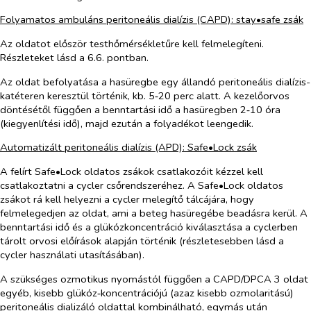
Folyamatos ambuláns peritoneális dialízis (CAPD):
stay•safe
zsák
Az oldatot először testhőmérsékletűre kell felmelegíteni.
Részleteket lásd a 6.6. pontban.
Az oldat befolyatása a hasüregbe egy állandó peritoneális dialízis-
katéteren keresztül történik, kb. 5‑20 perc alatt. A kezelőorvos
döntésétől függően a benntartási idő a hasüregben 2‑10 óra
(kiegyenlítési idő), majd ezután a folyadékot leengedik.
Automatizált peritoneális dialízis (APD):
Safe•Lock
zsák
A felírt
Safe•Lock
oldatos zsákok csatlakozóit kézzel kell
csatlakoztatni a cycler csőrendszeréhez. A
Safe•Lock
oldatos
zsákot rá kell helyezni a cycler melegítő tálcájára, hogy
felmelegedjen az oldat, ami a beteg hasüregébe beadásra kerül. A
benntartási idő és a glükózkoncentráció kiválasztása a cyclerben
tárolt orvosi előírások alapján történik (részletesebben lásd a
cycler használati utasításában).
A szükséges ozmotikus nyomástól függően a CAPD/DPCA 3 oldat
egyéb, kisebb glükóz‑koncentrációjú (azaz kisebb ozmolaritású)
peritoneális dializáló oldattal kombinálható, egymás után