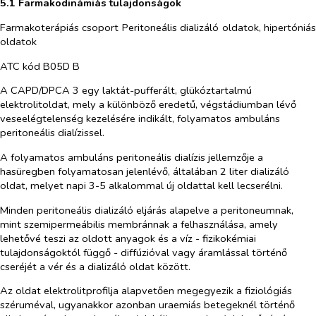
5.1 Farmakodinámiás tulajdonságok
Farmakoterápiás
csoport Peritoneális dializáló oldatok, hipertóniás
oldatok
ATC kód B05D B
A CAPD/DPCA 3 egy laktát-pufferált, glükóztartalmú
elektrolitoldat, mely a különböző eredetű, végstádiumban lévő
veseelégtelenség kezelésére indikált, folyamatos ambuláns
peritoneális dialízissel.
A folyamatos ambuláns peritoneális dialízis jellemzője a
hasüregben folyamatosan jelenlévő, általában 2 liter dializáló
oldat, melyet napi 3-5 alkalommal új oldattal kell lecserélni.
Minden peritoneális dializáló eljárás alapelve a peritoneumnak,
mint szemipermeábilis membránnak a felhasználása, amely
lehetővé teszi az oldott anyagok és a víz - fizikokémiai
tulajdonságoktól függő - diffúzióval vagy áramlással történő
cseréjét a vér és a dializáló oldat között.
Az oldat elektrolitprofilja alapvetően megegyezik a fiziológiás
széruméval, ugyanakkor azonban uraemiás betegeknél történő