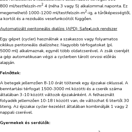
2
800 ml/testfelszín-m
4 (néha 3 vagy 5) alkalommal naponta. Ez
2
megemelhető 1000-1200 ml/testfelszín-m
-ig, a tűrőképességtől,
a kortól és a reziduális vesefunkciótól függően.
Automatizált peritoneális dialízis (APD):
Safe•Lock rendszer
Egy gépet (cycler) használnak a szakaszos vagy folyamatos
ciklikus peritoneális dialízishez. Nagyobb térfogatokat (pl.
5000 ml) alkalmaznak, egynél több oldatcserével. A zsák cseréjét
a gép automatikusan végzi a cyclerben tárolt orvosi előírás
alapján.
Felnőttek:
A betegek jellemzően 8-10 órát töltenek egy éjszakai ciklussal. A
benntartási térfogat 1500-3000 ml közötti és a cserék száma
általában 3-10 között változik éjszakánként. A felhasznált
folyadék jellemzően 10-18 l között van, de változhat 6 litertől 30
literig. Az éjszakai cycler-kezelést általában kombinálják 1 vagy 2
nappali cserével.
Gyermekek és serdülők: