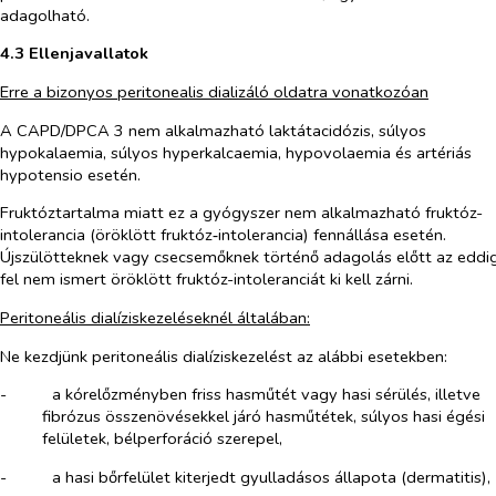
adagolható.
4.3 Ellenjavallatok
Erre a bizonyos peritonealis dializáló oldatra vonatkozóan
A CAPD/DPCA 3 nem alkalmazható laktátacidózis, súlyos
hypokalaemia, súlyos hyperkalcaemia, hypovolaemia és artériás
hypotensio esetén.
Fruktóztartalma miatt ez a gyógyszer nem alkalmazható fruktóz-
intolerancia (öröklött fruktóz‑intolerancia) fennállása esetén.
Újszülötteknek vagy csecsemőknek történő adagolás előtt az eddi
fel nem ismert öröklött fruktóz-intoleranciát ki kell zárni.
Peritoneális dialíziskezeléseknél általában:
Ne kezdjünk peritoneális dialíziskezelést az alábbi esetekben:
-​
a kórelőzményben friss hasműtét vagy hasi sérülés, illetve
fibrózus összenövésekkel járó hasműtétek, súlyos hasi égési
felületek, bélperforáció szerepel,
-​
a hasi bőrfelület kiterjedt gyulladásos állapota (dermatitis),