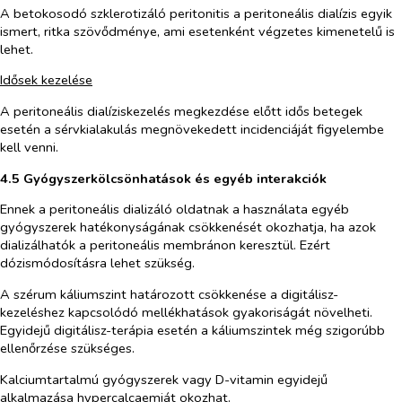
A betokosodó szklerotizáló peritonitis a peritoneális dialízis egyik
ismert, ritka szövődménye, ami esetenként végzetes kimenetelű is
lehet.
Idősek kezelése
A peritoneális dialíziskezelés megkezdése előtt idős betegek
esetén a sérvkialakulás megnövekedett incidenciáját figyelembe
kell venni.
4.5 Gyógyszerkölcsönhatások és egyéb interakciók
Ennek a peritoneális dializáló oldatnak a használata egyéb
gyógyszerek hatékonyságának csökkenését okozhatja, ha azok
dializálhatók a peritoneális membránon keresztül. Ezért
dózismódosításra lehet szükség.
A szérum káliumszint határozott csökkenése a digitálisz-
kezeléshez kapcsolódó mellékhatások gyakoriságát növelheti.
Egyidejű digitálisz-terápia esetén a káliumszintek még szigorúbb
ellenőrzése szükséges.
Kalciumtartalmú gyógyszerek vagy D-vitamin egyidejű
alkalmazása hypercalcaemiát okozhat.