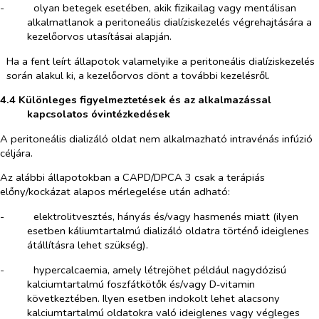
-​
olyan betegek esetében, akik fizikailag vagy mentálisan
alkalmatlanok a peritoneális dialíziskezelés végrehajtására a
kezelőorvos utasításai alapján.
Ha a fent leírt állapotok valamelyike a peritoneális dialíziskezelés
során alakul ki, a kezelőorvos dönt a további kezelésről.
4.4 Különleges figyelmeztetések és az alkalmazással
kapcsolatos óvintézkedések
A peritoneális dializáló oldat nem alkalmazható intravénás infúzió
céljára.
Az alábbi állapotokban a CAPD/DPCA 3 csak a terápiás
előny/kockázat alapos mérlegelése után adható:
-​
elektrolitvesztés, hányás és/vagy hasmenés miatt (ilyen
esetben káliumtartalmú dializáló oldatra történő ideiglenes
átállításra lehet szükség).
-​
hypercalcaemia, amely létrejöhet például nagydózisú
kalciumtartalmú foszfátkötők és/vagy D‑vitamin
következtében. Ilyen esetben indokolt lehet alacsony
kalciumtartalmú oldatokra való ideiglenes vagy végleges