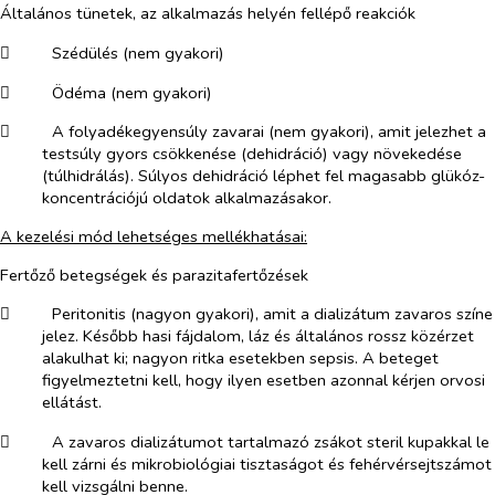
Általános tünetek, az alkalmazás helyén fellépő reakciók
​
Szédülés (nem gyakori)
​
Ödéma (nem gyakori)
​
A folyadékegyensúly zavarai (nem gyakori), amit jelezhet a
testsúly gyors csökkenése (dehidráció) vagy növekedése
(túlhidrálás). Súlyos dehidráció léphet fel magasabb glükóz-
koncentrációjú oldatok alkalmazásakor.
A kezelési mód lehetséges mellékhatásai:
Fertőző betegségek és parazitafertőzések
​
Peritonitis (nagyon gyakori), amit a dializátum zavaros színe
jelez. Később hasi fájdalom, láz és általános rossz közérzet
alakulhat ki; nagyon ritka esetekben sepsis. A beteget
figyelmeztetni kell, hogy ilyen esetben azonnal kérjen orvosi
ellátást.
​
A zavaros dializátumot tartalmazó zsákot steril kupakkal le
kell zárni és mikrobiológiai tisztaságot és fehérvérsejtszámot
kell vizsgálni benne.