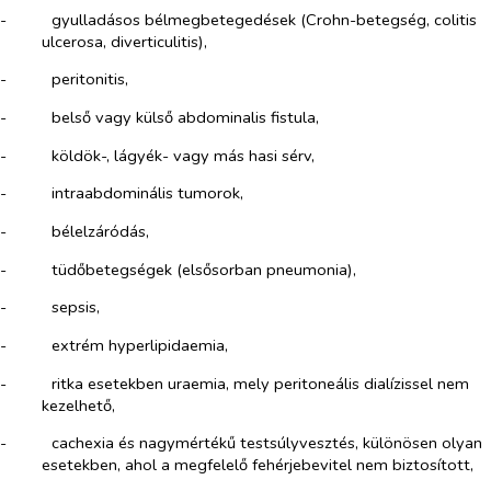
-​
gyulladásos bélmegbetegedések (Crohn-betegség, colitis
ulcerosa, diverticulitis),
-​
peritonitis,
-​
belső vagy külső abdominalis fistula,
-​
köldök-, lágyék- vagy más hasi sérv,
-​
intraabdominális tumorok,
-​
bélelzáródás,
-​
tüdőbetegségek (elsősorban pneumonia),
-​
sepsis,
-​
extrém hyperlipidaemia,
-​
ritka esetekben uraemia, mely peritoneális dialízissel nem
kezelhető,
-​
cachexia és nagymértékű testsúlyvesztés, különösen olyan
esetekben, ahol a megfelelő fehérjebevitel nem biztosított,