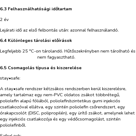
6.3 Felhasználhatósági időtartam
2 év
Lejárati idő az első felbontás után: azonnal felhasználandó.
6.4 Különleges tárolási előírások
Legfeljebb 25 °C-on tárolandó. Hűtőszekrényben nem tárolható és
nem fagyasztható.
6.5 Csomagolás típusa és kiszerelése
stay•safe:
A
stay•safe
rendszer kétzsákos rendszerben kerül kiszerelésre,
amely tartalmaz egy nem-PVC oldatos zsákot többrétegű,
poliolefin alapú fóliából, poliolefin/szintetikus gumi injekciós
csatlakozóval ellátva, egy szintén poliolefin csőrendszert, egy
órakapcsolót (DISC, polipropilén), egy ürítő zsákot, amelynek lehet
egy injekciós csatlakozója és egy védőcsomagolást, szintén
poliolefinből.
Safe•Lock
: