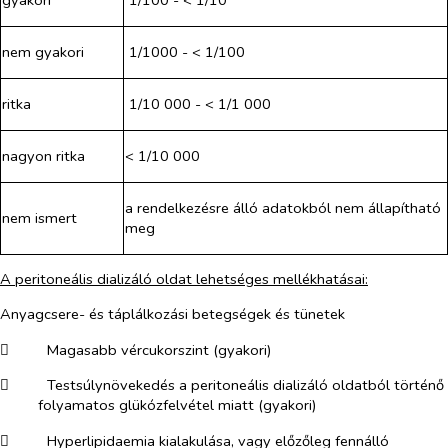
gyakori
1/100 - < 1/10
nem gyakori
1/1000 - < 1/100
ritka
1/10 000 - < 1/1 000
nagyon ritka
< 1/10 000
a rendelkezésre álló adatokból nem állapítható
nem ismert
meg
A peritoneális dializáló oldat lehetséges mellékhatásai:
Anyagcsere- és táplálkozási betegségek és tünetek
​
Magasabb vércukorszint (gyakori)
​
Testsúlynövekedés a peritoneális dializáló oldatból történő
folyamatos glükózfelvétel miatt (gyakori)
​
Hyperlipidaemia kialakulása, vagy előzőleg fennálló