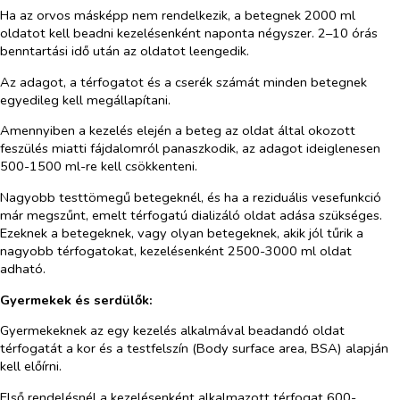
Ha az orvos másképp nem rendelkezik, a betegnek 2000 ml
oldatot kell beadni kezelésenként naponta négyszer. 2–10 órás
benntartási idő után az oldatot leengedik.
Az adagot, a térfogatot és a cserék számát minden betegnek
egyedileg kell megállapítani.
Amennyiben a kezelés elején a beteg az oldat által okozott
feszülés miatti fájdalomról panaszkodik, az adagot ideiglenesen
500-1500 ml-re kell csökkenteni.
Nagyobb testtömegű betegeknél, és ha a reziduális vesefunkció
már megszűnt, emelt térfogatú dializáló oldat adása szükséges.
Ezeknek a betegeknek, vagy olyan betegeknek, akik jól tűrik a
nagyobb térfogatokat, kezelésenként 2500-3000 ml oldat
adható.
Gyermekek és serdülők:
Gyermekeknek az egy kezelés alkalmával beadandó oldat
térfogatát a kor és a testfelszín (Body surface area, BSA) alapján
kell előírni.
Első rendelésnél a kezelésenként alkalmazott térfogat 600-