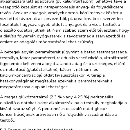
alkalmazásra lett adaptálva (pl. káliumtartalom), lehetővé téve a
vesepótló kezelést az intraperitoneális anyag- és folyadékcsere
révén. Azok az anyagok, amelyek normál körülmények között a
vizelettel távoznak a szervezetből, pl. urea, kreatinin, szervetlen
foszfátok, húgysav, egyéb oldott anyagok és a víz, a testből a
dializáló oldatba jutnak át. Nem szabad szem elől téveszteni, hogy
a dialízis folyamán gyógyszerek is távozhatnak a szervezetből és
emiatt az adagolás módosítására lehet szükség.
A betegek egyéni paramétereit (úgymint a beteg testmagassága,
testsúlya, labor paraméterei, reziduális vesefunkciója, ultrafiltráció)
figyelembe kell venni a bejuttatandó adag és a szükséges, eltérő
ozmolaritású (glükóztartalmú) kálium-, nátrium- és
kalciumkoncentrációjú oldat kiválasztásakor. A terápia
hatékonyságának megítélése ezeknek a paramétereknek a
meghatározása alapján lehetséges.
A magas glükóztartalmú (2,3
% vagy 4,25
%) peritoneális
dializáló oldatokat akkor alkalmazzák, ha a testsúly meghaladja a
kívánt száraz súlyt. A peritoneális dializáló oldat glükóz-
koncentrációjának arányában nő a folyadék visszaáramlása a
testből.