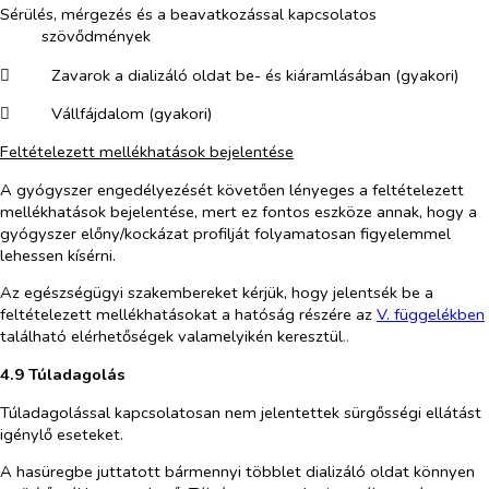
Sérülés, mérgezés és a beavatkozással kapcsolatos
szövődmények
​
Zavarok a dializáló oldat be- és kiáramlásában (gyakori)
​
Vállfájdalom (gyakori)
Feltételezett mellékhatások bejelentése
A gyógyszer engedélyezését követően lényeges a feltételezett
mellékhatások bejelentése, mert ez fontos eszköze annak, hogy a
gyógyszer előny/kockázat profilját folyamatosan figyelemmel
lehessen kísérni.
Az egészségügyi szakembereket kérjük, hogy jelentsék be a
feltételezett mellékhatásokat a hatóság részére az
V. függelékben
található elérhetőségek valamelyikén keresztül
..
4.9 Túladagolás
Túladagolással kapcsolatosan nem jelentettek sürgősségi ellátást
igénylő eseteket.
A hasüregbe juttatott bármennyi többlet dializáló oldat könnyen