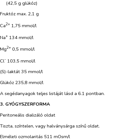
(42,5 g glükóz)
Fruktóz max. 2,1 g
2+
Ca
1,75 mmol/l
+
Na
134 mmol/l
2+
Mg
0,5 mmol/l
-
Cl
103,5 mmol/l
(S)-laktát 35 mmol/l
Glükóz 235,8 mmol/l
A segédanyagok teljes listáját lásd a 6.1 pontban.
3. GYÓGYSZERFORMA
Peritoneális dializáló oldat
Tiszta, színtelen, vagy halványsárga színű oldat.
Elméleti ozmolaritás 511 mOsm/l