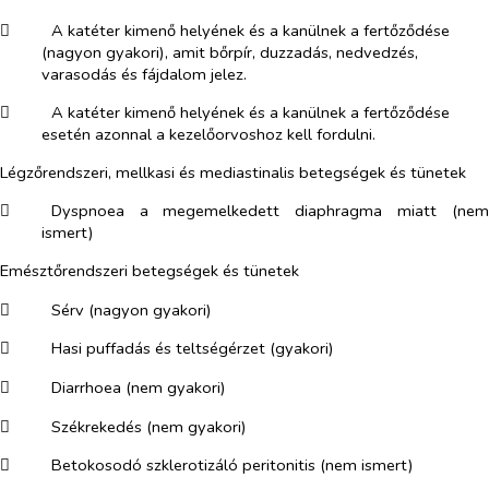
​
A katéter kimenő helyének és a kanülnek a fertőződése
(nagyon gyakori), amit bőrpír, duzzadás, nedvedzés,
varasodás és fájdalom jelez.
​
A katéter kimenő helyének és a kanülnek a fertőződése
esetén azonnal a kezelőorvoshoz kell fordulni.
Légzőrendszeri, mellkasi és mediastinalis betegségek és tünetek
​
Dyspnoea a megemelkedett diaphragma miatt (nem
ismert)
Emésztőrendszeri betegségek és tünetek
​
Sérv (nagyon gyakori)
​
Hasi puffadás és teltségérzet (gyakori)
​
Diarrhoea (nem gyakori)
​
Székrekedés (nem gyakori)
​
Betokosodó szklerotizáló peritonitis (nem ismert)