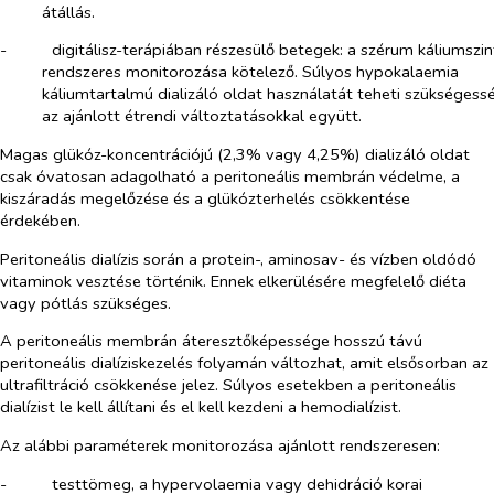
átállás.
-​
digitálisz-terápiában részesülő betegek: a szérum káliumszin
rendszeres monitorozása kötelező. Súlyos hypokalaemia
káliumtartalmú dializáló oldat használatát teheti szükségessé
az ajánlott étrendi változtatásokkal együtt.
Magas glükóz-koncentrációjú (2,3% vagy 4,25%) dializáló oldat
csak óvatosan adagolható a peritoneális membrán védelme, a
kiszáradás megelőzése és a glükózterhelés csökkentése
érdekében.
Peritoneális dialízis során a protein-, aminosav- és vízben oldódó
vitaminok vesztése történik. Ennek elkerülésére megfelelő diéta
vagy pótlás szükséges.
A peritoneális membrán áteresztőképessége hosszú távú
peritoneális dialíziskezelés folyamán változhat, amit elsősorban az
ultrafiltráció csökkenése jelez. Súlyos esetekben a peritoneális
dialízist le kell állítani és el kell kezdeni a hemodialízist.
Az alábbi paraméterek monitorozása ajánlott rendszeresen:
-​
testtömeg, a hypervolaemia vagy dehidráció korai