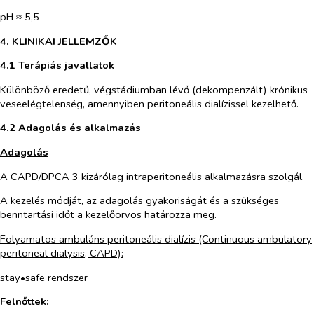
pH ≈ 5,5
4. KLINIKAI JELLEMZŐK
4.1 Terápiás javallatok
Különböző eredetű, végstádiumban lévő (dekompenzált) krónikus
veseelégtelenség, amennyiben peritoneális dialízissel kezelhető.
4.2 Adagolás és alkalmazás
Adagolás
A CAPD/DPCA 3 kizárólag intraperitoneális alkalmazásra szolgál.
A kezelés módját, az adagolás gyakoriságát és a szükséges
benntartási időt a kezelőorvos határozza meg.
Folyamatos ambuláns peritoneális dialízis (Continuous ambulatory
peritoneal dialysis, CAPD):
stay•safe
rendszer
Felnőttek: