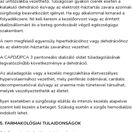
az ürítőzsákba vezethető. Túlságosan gyakori cserék esetén a
kialakuló dehidráció és/vagy az elektrolit-háztartás zavara azonnali
sürgősségi beavatkozást igényel. Ha egy alkalommal kimarad a
folyadékcsere, fel kell keresni a kezelőorvost vagy az érintett
dialízisállomást és a beteg gondozását végző egészségügyi
szakembert.
A nem megfelelő egyensúly hiperhidrációhoz vagy dehidrációhoz
és az elektrolit-háztartás zavarához vezethet.
A CAPD/DPCA 3 peritoneális dializáló oldat túladagolásának
legvalószínűbb következménye a dehidráció.
Az aluladagolás vagy a kezelés megszakítása életveszélyes
hypervolaemiához vezethet, mely perifériás ödémával, cardialis
decompensatióval és/vagy az uraemia más tüneteivel társulhat,
melyek veszélyeztethetik az életet.
Ilyen esetekben a sürgősségi ellátás és intenzív kezelés alapelvei
szerint kell kezelni a beteget. Szükség esetén a sürgős hemodialízis
indokolt lehet.
5. FARMAKOLÓGIAI TULAJDONSÁGOK