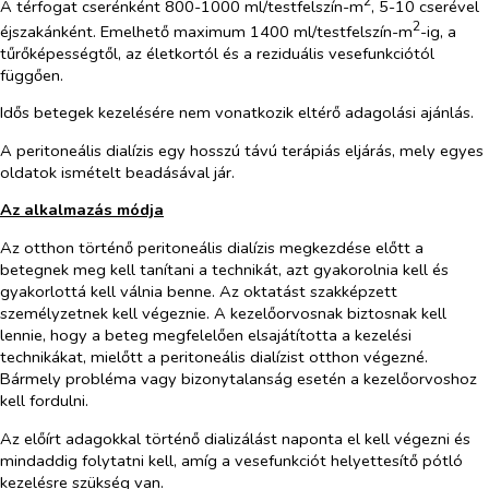
2
A térfogat cserénként 800-1000 ml/testfelszín-m
, 5-10 cserével
2
éjszakánként. Emelhető maximum 1400 ml/testfelszín-m
-ig, a
tűrőképességtől, az életkortól és a reziduális vesefunkciótól
függően.
Idős betegek kezelésére nem vonatkozik eltérő adagolási ajánlás.
A peritoneális dialízis egy hosszú távú terápiás eljárás, mely egyes
oldatok ismételt beadásával jár.
Az alkalmazás módja
Az otthon történő peritoneális dialízis megkezdése előtt a
betegnek meg kell tanítani a technikát, azt gyakorolnia kell és
gyakorlottá kell válnia benne. Az oktatást szakképzett
személyzetnek kell végeznie. A kezelőorvosnak biztosnak kell
lennie, hogy a beteg megfelelően elsajátította a kezelési
technikákat, mielőtt a peritoneális dialízist otthon végezné.
Bármely probléma vagy bizonytalanság esetén a kezelőorvoshoz
kell fordulni.
Az előírt adagokkal történő dializálást naponta el kell végezni és
mindaddig folytatni kell, amíg a vesefunkciót helyettesítő pótló
kezelésre szükség van.