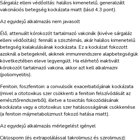
Sárgaláz elleni védőoltás: halálos kimenetelű, generalizált
vakcinációs betegség kockázata miatt (lásd 4.3 pont).
Az egyidejű alkalmazás nem javasolt
Élő, attenuált kórokozót tartalmazó vakcinák (kivéve sárgaláz
elleni védőoltás): fennáll a szisztémás, akár halálos kimenetelű
betegség kialakulásának kockázata. Ez a kockázat fokozott
azoknál a betegeknél, akiknek immunrendszere alapbetegségük
következtében eleve legyengült. Ha elérhető inaktivált
kórokozót tartalmazó vakcina, akkor azt kell alkalmazni
(poliomyelitis).
Fenitoin, foszfenitoin: a convulsiók exacerbatiójának kockázata
(mivel a citotoxikus szer csökkenti a fenitoin felszívódását az
emésztőrendszerből), illetve a toxicitás fokozódásának
kockázata vagy a citotoxikus szer hatásosságának csökkenése
(a fenitoin májmetabolizmust fokozó hatása miatt).
Az egyidejű alkalmazás mérlegelést igényel
Ciklosporin (és extrapolálással takrolimusz és szirolimusz):