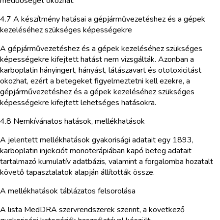
meddőséget okozhat.
4.7 A készítmény hatásai a gépjárművezetéshez és a gépek
kezeléséhez szükséges képességekre
A gépjárművezetéshez és a gépek kezeléséhez szükséges
képességekre kifejtett hatást nem vizsgálták. Azonban a
karboplatin hányingert, hányást, látászavart és ototoxicitást
okozhat, ezért a betegeket figyelmeztetni kell ezekre, a
gépjárművezetéshez és a gépek kezeléséhez szükséges
képességekre kifejtett lehetséges hatásokra.
4.8 Nemkívánatos hatások, mellékhatások
A jelentett mellékhatások gyakorisági adatait egy 1893,
karboplatin injekciót monoterápiában kapó beteg adatait
tartalmazó kumulatív adatbázis, valamint a forgalomba hozatalt
követő tapasztalatok alapján állították össze.
A mellékhatások táblázatos felsorolása
A lista MedDRA szervrendszerek szerint, a következő