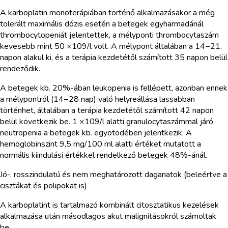
A karboplatin monoterápiában történő alkalmazásakor a még
tolerált maximális dózis esetén a betegek egyharmadánál
thrombocytopeniát jelentettek, a mélyponti thrombocytaszám
kevesebb mint 50 ×109/l volt. A mélypont általában a 14−21.
napon alakul ki, és a terápia kezdetétől számított 35 napon belül
rendeződik.
A betegek kb. 20%-ában leukopenia is fellépett, azonban ennek
a mélypontról (14−28 nap) való helyreállása lassabban
történhet, általában a terápia kezdetétől számított 42 napon
belül következik be. 1 ×109/l alatti granulocytaszámmal járó
neutropenia a betegek kb. egyötödében jelentkezik. A
hemoglobinszint 9,5 mg/100 ml alatti értéket mutatott a
normális kiindulási értékkel rendelkező betegek 48%-ánál.
Jó-, rosszindulatú és nem meghatározott daganatok (beleértve a
cisztákat és polipokat is)
A karboplatint is tartalmazó kombinált citosztatikus kezelések
alkalmazása után másodlagos akut malignitásokról számoltak
be.