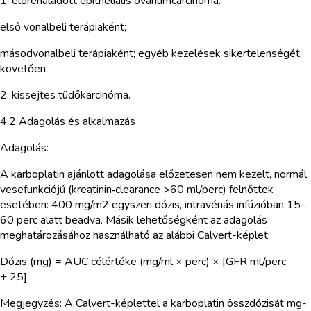
1. előrehaladott epithelialis ovariumcarcinoma:
első vonalbeli terápiaként;
másodvonalbeli terápiaként; egyéb kezelések sikertelenségét
követően.
2. kissejtes tüdőkarcinóma.
4.2 Adagolás és alkalmazás
Adagolás:
A karboplatin ajánlott adagolása előzetesen nem kezelt, normál
vesefunkciójú (kreatinin‑clearance >60 ml/perc) felnőttek
esetében: 400 mg/m2 egyszeri dózis, intravénás infúzióban 15–
60 perc alatt beadva. Másik lehetőségként az adagolás
meghatározásához használható az alábbi Calvert-képlet:
Dózis (mg) = AUC célértéke (mg/ml × perc) × [GFR ml/perc
+ 25]
Megjegyzés: A Calvert-képlettel a karboplatin összdózisát mg-