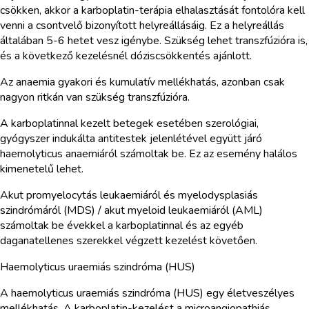
csökken, akkor a karboplatin-terápia elhalasztását fontolóra kell
venni a csontvelő bizonyított helyreállásáig. Ez a helyreállás
általában 5-6 hetet vesz igénybe. Szükség lehet transzfúzióra is,
és a következő kezelésnél dóziscsökkentés ajánlott.
Az anaemia gyakori és kumulatív mellékhatás, azonban csak
nagyon ritkán van szükség transzfúzióra.
A karboplatinnal kezelt betegek esetében szerológiai,
gyógyszer indukálta antitestek jelenlétével együtt járó
haemolyticus anaemiáról számoltak be. Ez az esemény halálos
kimenetelű lehet.
Akut promyelocytás leukaemiáról és myelodysplasiás
szindrómáról (MDS) / akut myeloid leukaemiáról (AML)
számoltak be évekkel a karboplatinnal és az egyéb
daganatellenes szerekkel végzett kezelést követően.
Haemolyticus uraemiás szindróma (HUS)
A haemolyticus uraemiás szindróma (HUS) egy életveszélyes
mellékhatás. A karboplatin-kezelést a microangiopathiás