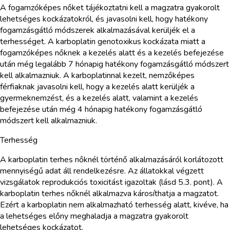
A fogamzóképes nőket tájékoztatni kell a magzatra gyakorolt
lehetséges kockázatokról, és javasolni kell, hogy hatékony
fogamzásgátló módszerek alkalmazásával kerüljék el a
terhességet. A karboplatin genotoxikus kockázata miatt a
fogamzóképes nőknek a kezelés alatt és a kezelés befejezése
után még legalább 7 hónapig hatékony fogamzásgátló módszert
kell alkalmazniuk. A karboplatinnal kezelt, nemzőképes
férfiaknak javasolni kell, hogy a kezelés alatt kerüljék a
gyermeknemzést, és a kezelés alatt, valamint a kezelés
befejezése után még 4 hónapig hatékony fogamzásgátló
módszert kell alkalmazniuk.
Terhesség
A karboplatin terhes nőknél történő alkalmazásáról korlátozott
mennyiségű adat áll rendelkezésre. Az állatokkal végzett
vizsgálatok reprodukciós toxicitást igazoltak (lásd 5.3. pont). A
karboplatin terhes nőknél alkalmazva károsíthatja a magzatot.
Ezért a karboplatin nem alkalmazható terhesség alatt, kivéve, ha
a lehetséges előny meghaladja a magzatra gyakorolt
lehetséges kockázatot.