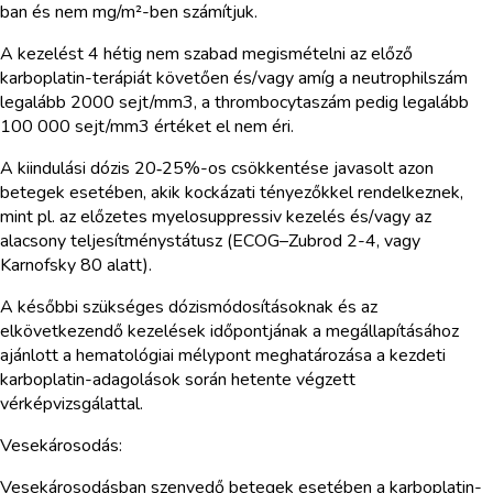
ban és nem mg/m²-ben számítjuk.
A kezelést 4 hétig nem szabad megismételni az előző
karboplatin-terápiát követően és/vagy amíg a neutrophilszám
legalább 2000 sejt/mm3, a thrombocytaszám pedig legalább
100 000 sejt/mm3 értéket el nem éri.
A kiindulási dózis 20‑25%-os csökkentése javasolt azon
betegek esetében, akik kockázati tényezőkkel rendelkeznek,
mint pl. az előzetes myelosuppressiv kezelés és/vagy az
alacsony teljesítménystátusz (ECOG–Zubrod 2-4, vagy
Karnofsky 80 alatt).
A későbbi szükséges dózismódosításoknak és az
elkövetkezendő kezelések időpontjának a megállapításához
ajánlott a hematológiai mélypont meghatározása a kezdeti
karboplatin-adagolások során hetente végzett
vérképvizsgálattal.
Vesekárosodás:
Vesekárosodásban szenvedő betegek esetében a karboplatin-