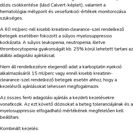
dózis csökkentése (lásd Calvert-képlet), valamint a
hematológiai mélypont és vesefunkció-értékek monitorozása
szükséges.
A 60 ml/perc-nél kisebb kreatinin‑clearance-szel rendelkező
betegek esetében fokozott a súlyos myelosuppressio
kockázata. A súlyos leukopenia, neutropenia, illetve
thrombocytopenia gyakoriságát kb. 25% körül lehetett tartani az
alábbi adagolási ajánlással:
Nem áll rendelkezésre elegendő adat a karboplatin injekció
alkalmazásáról 15 ml/perc vagy ennél kisebb kreatinin-
clearance-szel rendelkező betegek esetén ahhoz, hogy a
kezelésről ajánlásokat lehessen megfogalmazni.
Az összes fenti adagolási ajánlás a kezdeti kezelésekre
vonatkozik. Az ezt követő dózisokat a beteg toleranciájának és a
myelosuppressio elfogadható mértékének megfelelően kell
beállítani.
Kombinált kezelés: