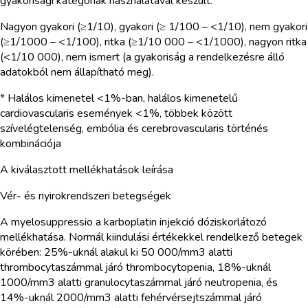
gyakorisági kategóriák használatával készült:
Nagyon gyakori (≥1/10), gyakori (≥ 1/100 – <1/10), nem gyakori
(≥1/1000 – <1/100), ritka (≥1/10 000 – <1/1000), nagyon ritka
(<1/10 000), nem ismert (a gyakoriság a rendelkezésre álló
adatokból nem állapítható meg).
* Halálos kimenetel <1%-ban, halálos kimenetelű
cardiovascularis események <1%, többek között
szívelégtelenség, embólia és cerebrovascularis történés
kombinációja
A kiválasztott mellékhatások leírása
Vér- és nyirokrendszeri betegségek
A myelosuppressio a karboplatin injekció dóziskorlátozó
mellékhatása. Normál kiindulási értékekkel rendelkező betegek
körében: 25%-uknál alakul ki 50 000/mm3 alatti
thrombocytaszámmal járó thrombocytopenia, 18%-uknál
1000/mm3 alatti granulocytaszámmal járó neutropenia, és
14%-uknál 2000/mm3 alatti fehérvérsejtszámmal járó