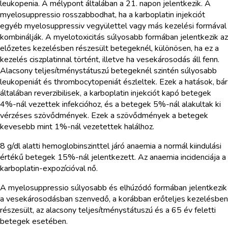
leukopenia. A mélypont általában a 21. napon jelentkezik. A
myelosuppressio rosszabbodhat, ha a karboplatin injekciót
egyéb myelosuppressiv vegyülettel vagy más kezelési formával
kombinálják. A myelotoxicitás súlyosabb formában jelentkezik az
előzetes kezelésben részesült betegeknél, különösen, ha ez a
kezelés ciszplatinnal történt, illetve ha vesekárosodás áll fenn.
Alacsony teljesítménystátuszú betegeknél szintén súlyosabb
leukopeniát és thrombocytopeniát észleltek. Ezek a hatások, bár
általában reverzibilisek, a karboplatin injekciót kapó betegek
4%-nál vezettek infekcióhoz, és a betegek 5%-nál alakultak ki
vérzéses szövődmények. Ezek a szövődmények a betegek
kevesebb mint 1%-nál vezetettek halálhoz.
8 g/dl alatti hemoglobinszinttel járó anaemia a normál kiindulási
értékű betegek 15%-nál jelentkezett. Az anaemia incidenciája a
karboplatin-expozícióval nő.
A myelosuppressio súlyosabb és elhúzódó formában jelentkezik
a vesekárosodásban szenvedő, a korábban erőteljes kezelésben
részesült, az alacsony teljesítménystátuszú és a 65 év feletti
betegek esetében.