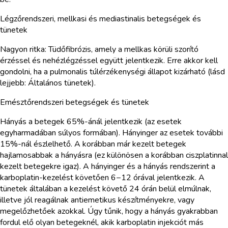
Légzőrendszeri, mellkasi és mediastinalis betegségek és
tünetek
Nagyon ritka: Tüdőfibrózis, amely a mellkas körüli szorító
érzéssel és nehézlégzéssel együtt jelentkezik. Erre akkor kell
gondolni, ha a pulmonalis túlérzékenységi állapot kizárható (lásd
lejjebb: Általános tünetek).
Emésztőrendszeri betegségek és tünetek
Hányás a betegek 65%-ánál jelentkezik (az esetek
egyharmadában súlyos formában). Hányinger az esetek további
15%-nál észlelhető. A korábban már kezelt betegek
hajlamosabbak a hányásra (ez különösen a korábban ciszplatinnal
kezelt betegekre igaz). A hányinger és a hányás rendszerint a
karboplatin-kezelést követően 6−12 órával jelentkezik. A
tünetek általában a kezelést követő 24 órán belül elmúlnak,
illetve jól reagálnak antiemetikus készítményekre, vagy
megelőzhetőek azokkal. Úgy tűnik, hogy a hányás gyakrabban
fordul elő olyan betegeknél, akik karboplatin injekciót más