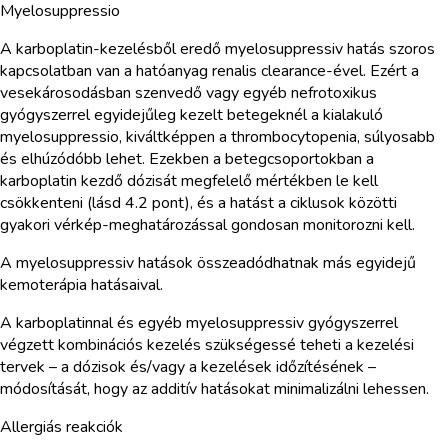
Myelosuppressio
A karboplatin-kezelésből eredő myelosuppressiv hatás szoros
kapcsolatban van a hatóanyag renalis clearance-ével. Ezért a
vesekárosodásban szenvedő vagy egyéb nefrotoxikus
gyógyszerrel egyidejűleg kezelt betegeknél a kialakuló
myelosuppressio, kiváltképpen a thrombocytopenia, súlyosabb
és elhúzódóbb lehet. Ezekben a betegcsoportokban a
karboplatin kezdő dózisát megfelelő mértékben le kell
csökkenteni (lásd 4.2 pont), és a hatást a ciklusok közötti
gyakori vérkép-meghatározással gondosan monitorozni kell.
A myelosuppressiv hatások összeadódhatnak más egyidejű
kemoterápia hatásaival.
A karboplatinnal és egyéb myelosuppressiv gyógyszerrel
végzett kombinációs kezelés szükségessé teheti a kezelési
tervek – a dózisok és/vagy a kezelések időzítésének –
módosítását, hogy az additív hatásokat minimalizálni lehessen.
Allergiás reakciók