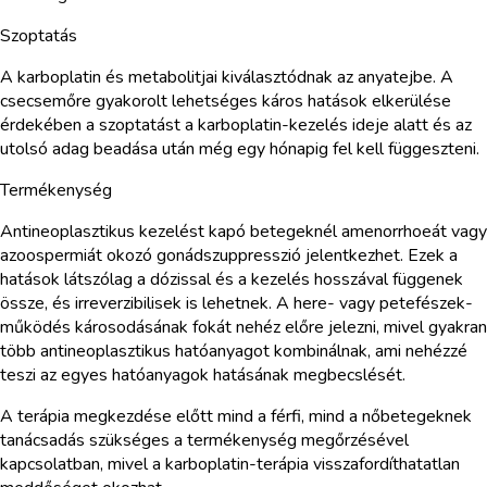
Szoptatás
A karboplatin és metabolitjai kiválasztódnak az anyatejbe. A
csecsemőre gyakorolt lehetséges káros hatások elkerülése
érdekében a szoptatást a karboplatin-kezelés ideje alatt és az
utolsó adag beadása után még egy hónapig fel kell függeszteni.
Termékenység
Antineoplasztikus kezelést kapó betegeknél amenorrhoeát vagy
azoospermiát okozó gonádszuppresszió jelentkezhet. Ezek a
hatások látszólag a dózissal és a kezelés hosszával függenek
össze, és irreverzibilisek is lehetnek. A here- vagy petefészek-
működés károsodásának fokát nehéz előre jelezni, mivel gyakran
több antineoplasztikus hatóanyagot kombinálnak, ami nehézzé
teszi az egyes hatóanyagok hatásának megbecslését.
A terápia megkezdése előtt mind a férfi, mind a nőbetegeknek
tanácsadás szükséges a termékenység megőrzésével
kapcsolatban, mivel a karboplatin-terápia visszafordíthatatlan