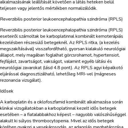
alkalmazásának leállítását követően a látás heteken belül
teljesen vagy jelentős mértékben normalizálódik.
Reverzibilis posterior leukoencephalopathia szindróma (RPLS)
Reverzibilis posterior leukoencephalopathia szindróma (RPLS)
eseteiről számoltak be karboplatinnal kombinált kemoterápiás
kezelésben részesülő betegeknél. Az RPLS ritka, (a kezelés
megszakításával) visszafordítható, gyorsan kialakuló neurológiai
állapot, mely magában foglalhat görcsrohamot, hypertensiot,
fejfájást, zavartságot, vakságot, valamint egyéb látási és
neurológiai zavarokat (lásd 4.8 pont). Az RPLS agyi képalkotó
eljárással diagnosztizálható, lehetőleg MRI-vel (mágneses
rezonancia vizsgálat).
Idősek
A karboplatin és a ciklofoszfamid kombinált alkalmazása során
klinikai vizsgálatokban a karboplatinnal kezelt idős betegek
esetében – a fiatalabbakhoz képest – nagyobb valószínűséggel
alakult ki súlyos thrombocytopenia. Mivel az idős betegek
körében gyakori a vesekárosodás, az adagolás meghatározása