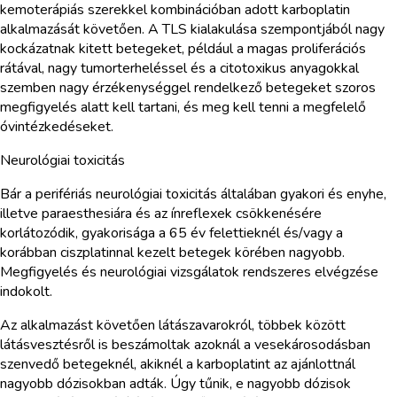
kemoterápiás szerekkel kombinációban adott karboplatin
alkalmazását követően. A TLS kialakulása szempontjából nagy
kockázatnak kitett betegeket, például a magas proliferációs
rátával, nagy tumorterheléssel és a citotoxikus anyagokkal
szemben nagy érzékenységgel rendelkező betegeket szoros
megfigyelés alatt kell tartani, és meg kell tenni a megfelelő
óvintézkedéseket.
Neurológiai toxicitás
Bár a perifériás neurológiai toxicitás általában gyakori és enyhe,
illetve paraesthesiára és az ínreflexek csökkenésére
korlátozódik, gyakorisága a 65 év felettieknél és/vagy a
korábban ciszplatinnal kezelt betegek körében nagyobb.
Megfigyelés és neurológiai vizsgálatok rendszeres elvégzése
indokolt.
Az alkalmazást követően látászavarokról, többek között
látásvesztésről is beszámoltak azoknál a vesekárosodásban
szenvedő betegeknél, akiknél a karboplatint az ajánlottnál
nagyobb dózisokban adták. Úgy tűnik, e nagyobb dózisok