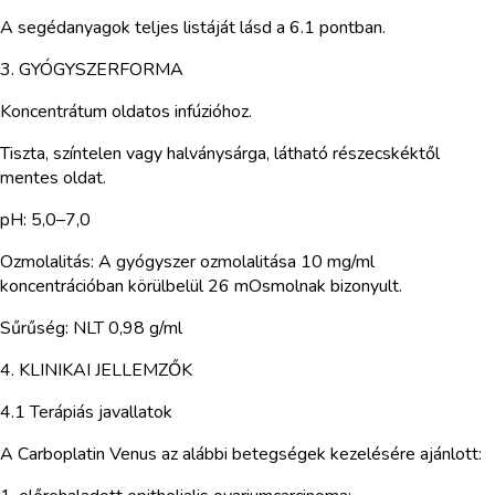
A segédanyagok teljes listáját lásd a 6.1 pontban.
3. GYÓGYSZERFORMA
Koncentrátum oldatos infúzióhoz.
Tiszta, színtelen vagy halványsárga, látható részecskéktől
mentes oldat.
pH: 5,0–7,0
Ozmolalitás: A gyógyszer ozmolalitása 10 mg/ml
koncentrációban körülbelül 26 mOsmolnak bizonyult.
Sűrűség: NLT 0,98 g/ml
4. KLINIKAI JELLEMZŐK
4.1 Terápiás javallatok
A Carboplatin Venus az alábbi betegségek kezelésére ajánlott: