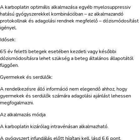
A karboplatin optimális alkalmazása egyéb myelosuppressiv
hatású gyógyszerekkel kombinációban – az alkalmazandó
protokollnak és adagolási rendnek megfelelő – dózismódosítást
igényel.
Idősek:
65 év feletti betegek esetében kezdeti vagy későbbi
dózismódosításra lehet szükség a beteg általános állapotától
függően.
Gyermekek és serdülők:
A rendelkezésre álló információ nem elegendő ahhoz, hogy
gyermekek és serdülők számára adagolási ajánlást lehessen
megfogalmazni.
Az alkalmazás módja
A karboplatin kizárólag intravénásan alkalmazható.
A gyógyszert infundálás előtt hígítani kell, lásd 6.6 pont.