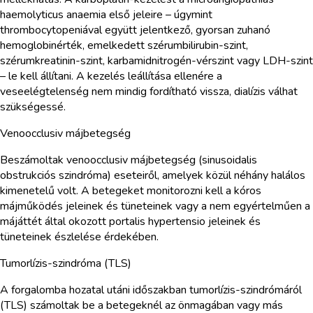
haemolyticus anaemia első jeleire – úgymint
thrombocytopeniával együtt jelentkező, gyorsan zuhanó
hemoglobinérték, emelkedett szérumbilirubin-szint,
szérumkreatinin-szint, karbamidnitrogén-vérszint vagy LDH-szint
– le kell állítani. A kezelés leállítása ellenére a
veseelégtelenség nem mindig fordítható vissza, dialízis válhat
szükségessé.
Venoocclusiv májbetegség
Beszámoltak venoocclusiv májbetegség (sinusoidalis
obstrukciós szindróma) eseteiről, amelyek közül néhány halálos
kimenetelű volt. A betegeket monitorozni kell a kóros
májműködés jeleinek és tüneteinek vagy a nem egyértelműen a
májáttét által okozott portalis hypertensio jeleinek és
tüneteinek észlelése érdekében.
Tumorlízis-szindróma (TLS)
A forgalomba hozatal utáni időszakban tumorlízis-szindrómáról
(TLS) számoltak be a betegeknél az önmagában vagy más