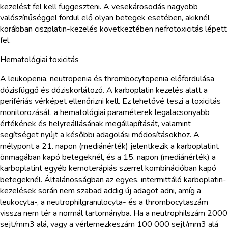
kezelést fel kell függeszteni. A vesekárosodás nagyobb
valószínűséggel fordul elő olyan betegek esetében, akiknél
korábban ciszplatin-kezelés következtében nefrotoxicitás lépett
fel.
Hematológiai toxicitás
A leukopenia, neutropenia és thrombocytopenia előfordulása
dózisfüggő és dóziskorlátozó. A karboplatin kezelés alatt a
perifériás vérképet ellenőrizni kell. Ez lehetővé teszi a toxicitás
monitorozását, a hematológiai paraméterek legalacsonyabb
értékének és helyreállásának megállapítását, valamint
segítséget nyújt a későbbi adagolási módosításokhoz. A
mélypont a 21. napon (mediánérték) jelentkezik a karboplatint
önmagában kapó betegeknél, és a 15. napon (mediánérték) a
karboplatint egyéb kemoterápiás szerrel kombinációban kapó
betegeknél. Általánosságban az egyes, intermittáló karboplatin-
kezelések során nem szabad addig új adagot adni, amíg a
leukocyta-, a neutrophilgranulocyta- és a thrombocytaszám
vissza nem tér a normál tartományba. Ha a neutrophilszám 2000
sejt/mm3 alá, vagy a vérlemezkeszám 100 000 sejt/mm3 alá