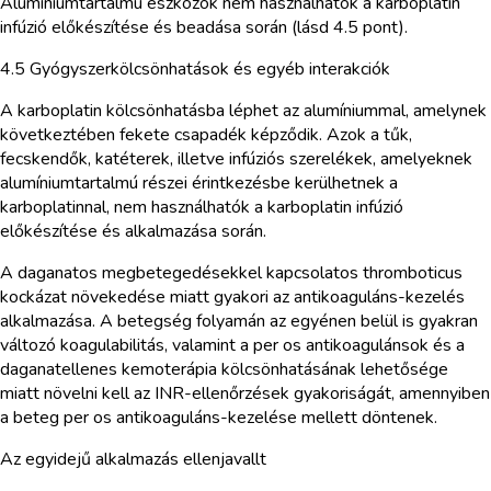
Alumíniumtartalmú eszközök nem használhatók a karboplatin
infúzió előkészítése és beadása során (lásd 4.5 pont).
4.5 Gyógyszerkölcsönhatások és egyéb interakciók
A karboplatin kölcsönhatásba léphet az alumíniummal, amelynek
következtében fekete csapadék képződik. Azok a tűk,
fecskendők, katéterek, illetve infúziós szerelékek, amelyeknek
alumíniumtartalmú részei érintkezésbe kerülhetnek a
karboplatinnal, nem használhatók a karboplatin infúzió
előkészítése és alkalmazása során.
A daganatos megbetegedésekkel kapcsolatos thromboticus
kockázat növekedése miatt gyakori az antikoaguláns-kezelés
alkalmazása. A betegség folyamán az egyénen belül is gyakran
változó koagulabilitás, valamint a per os antikoagulánsok és a
daganatellenes kemoterápia kölcsönhatásának lehetősége
miatt növelni kell az INR-ellenőrzések gyakoriságát, amennyiben
a beteg per os antikoaguláns-kezelése mellett döntenek.
Az egyidejű alkalmazás ellenjavallt