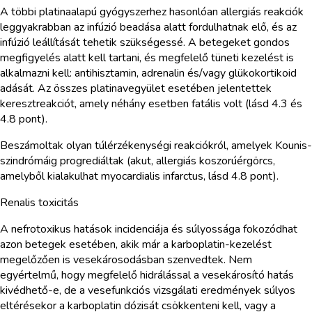
A többi platinaalapú gyógyszerhez hasonlóan allergiás reakciók
leggyakrabban az infúzió beadása alatt fordulhatnak elő, és az
infúzió leállítását tehetik szükségessé. A betegeket gondos
megfigyelés alatt kell tartani, és megfelelő tüneti kezelést is
alkalmazni kell: antihisztamin, adrenalin és/vagy glükokortikoid
adását. Az összes platinavegyület esetében jelentettek
keresztreakciót, amely néhány esetben fatális volt (lásd 4.3 és
4.8 pont).
Beszámoltak olyan túlérzékenységi reakciókról, amelyek Kounis-
szindrómáig progrediáltak (akut, allergiás koszorúérgörcs,
amelyből kialakulhat myocardialis infarctus, lásd 4.8 pont).
Renalis toxicitás
A nefrotoxikus hatások incidenciája és súlyossága fokozódhat
azon betegek esetében, akik már a karboplatin-kezelést
megelőzően is vesekárosodásban szenvedtek. Nem
egyértelmű, hogy megfelelő hidrálással a vesekárosító hatás
kivédhető-e, de a vesefunkciós vizsgálati eredmények súlyos
eltérésekor a karboplatin dózisát csökkenteni kell, vagy a