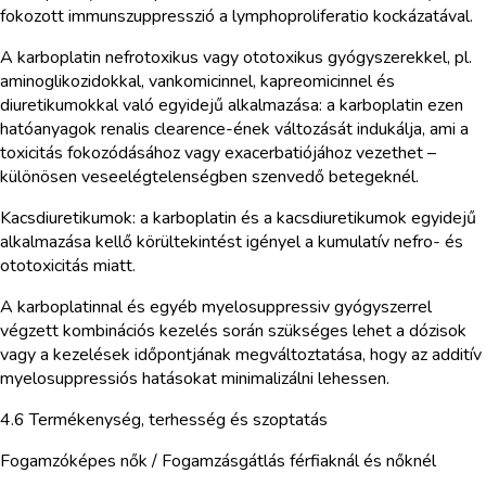
fokozott immunszuppresszió a lymphoproliferatio kockázatával.
A karboplatin nefrotoxikus vagy ototoxikus gyógyszerekkel, pl.
aminoglikozidokkal, vankomicinnel, kapreomicinnel és
diuretikumokkal való egyidejű alkalmazása: a karboplatin ezen
hatóanyagok renalis clearence-ének változását indukálja, ami a
toxicitás fokozódásához vagy exacerbatiójához vezethet –
különösen veseelégtelenségben szenvedő betegeknél.
Kacsdiuretikumok: a karboplatin és a kacsdiuretikumok egyidejű
alkalmazása kellő körültekintést igényel a kumulatív nefro- és
ototoxicitás miatt.
A karboplatinnal és egyéb myelosuppressiv gyógyszerrel
végzett kombinációs kezelés során szükséges lehet a dózisok
vagy a kezelések időpontjának megváltoztatása, hogy az additív
myelosuppressiós hatásokat minimalizálni lehessen.
4.6 Termékenység, terhesség és szoptatás
Fogamzóképes nők / Fogamzásgátlás férfiaknál és nőknél