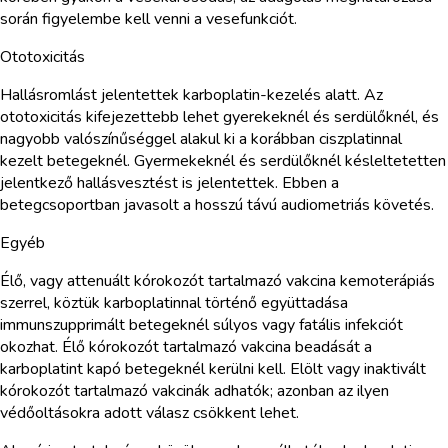
során figyelembe kell venni a vesefunkciót.
Ototoxicitás
Hallásromlást jelentettek karboplatin-kezelés alatt. Az
ototoxicitás kifejezettebb lehet gyerekeknél és serdülőknél, és
nagyobb valószínűséggel alakul ki a korábban ciszplatinnal
kezelt betegeknél. Gyermekeknél és serdülőknél késleltetetten
jelentkező hallásvesztést is jelentettek. Ebben a
betegcsoportban javasolt a hosszú távú audiometriás követés.
Egyéb
Élő, vagy attenuált kórokozót tartalmazó vakcina kemoterápiás
szerrel, köztük karboplatinnal történő együttadása
immunszupprimált betegeknél súlyos vagy fatális infekciót
okozhat. Élő kórokozót tartalmazó vakcina beadását a
karboplatint kapó betegeknél kerülni kell. Elölt vagy inaktivált
kórokozót tartalmazó vakcinák adhatók; azonban az ilyen
védőoltásokra adott válasz csökkent lehet.