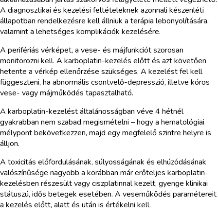
A diagnosztikai és kezelési feltételeknek azonnali készenléti
állapotban rendelkezésre kell állniuk a terápia lebonyolítására,
valamint a lehetséges komplikációk kezelésére.
A perifériás vérképet, a vese- és májfunkciót szorosan
monitorozni kell. A karboplatin-kezelés előtt és azt követően
hetente a vérkép ellenőrzése szükséges. A kezelést fel kell
függeszteni, ha abnormális csontvelő-depresszió, illetve kóros
vese- vagy májműködés tapasztalható.
A karboplatin-kezelést általánosságban véve 4 hétnél
gyakrabban nem szabad megismételni – hogy a hematológiai
mélypont bekövetkezzen, majd egy megfelelő szintre helyre is
álljon.
A toxicitás előfordulásának, súlyosságának és elhúzódásának
valószínűsége nagyobb a korábban már erőteljes karboplatin-
kezelésben részesült vagy ciszplatinnal kezelt, gyenge klinikai
státuszú, idős betegek esetében. A veseműködés paramétereit
a kezelés előtt, alatt és után is értékelni kell.