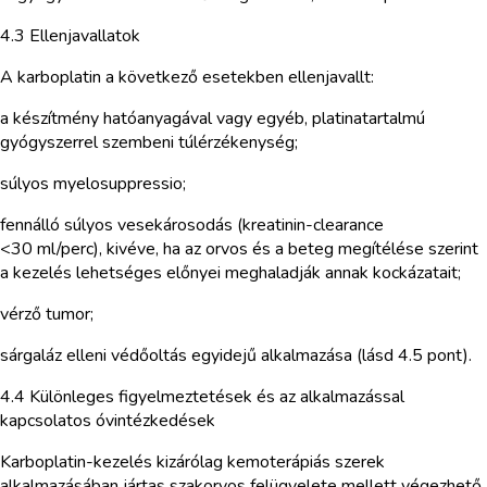
4.3 Ellenjavallatok
A karboplatin a következő esetekben ellenjavallt:
a készítmény hatóanyagával vagy egyéb, platinatartalmú
gyógyszerrel szembeni túlérzékenység;
súlyos myelosuppressio;
fennálló súlyos vesekárosodás (kreatinin-clearance
<30 ml/perc), kivéve, ha az orvos és a beteg megítélése szerint
a kezelés lehetséges előnyei meghaladják annak kockázatait;
vérző tumor;
sárgaláz elleni védőoltás egyidejű alkalmazása (lásd 4.5 pont).
4.4 Különleges figyelmeztetések és az alkalmazással
kapcsolatos óvintézkedések
Karboplatin-kezelés kizárólag kemoterápiás szerek
alkalmazásában jártas szakorvos felügyelete mellett végezhető.