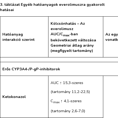
3. táblázat Egyéb hatóanyagok everolimuszra gyakorolt
hatásai
Kölcsönhatás – Az
everolimusz
AUC/C
‑
ban
Hatóanyag
Az egy
max
interakció szerint
vonatk
bekövetkezett változása
Geometriai átlag arány
(megfigyelt tartomány)
Erős
CYP3A4‑/P‑gP‑inhibitorok
AUC ↑ 15,3‑szeres
(tartomány 11,2‑22,5)
Ketokonazol
C
↑ 4,1‑szeres
max
(tartomány 2,6‑7,0)