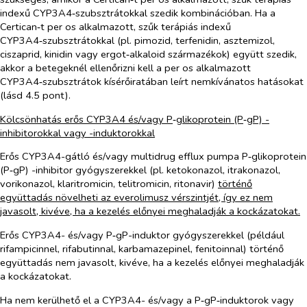
indexű CYP3A4‑szubsztrátokkal szedik kombinációban. Ha a
Certican‑t
per os
alkalmazott, szűk terápiás indexű
CYP3A4‑szubsztrátokkal (pl. pimozid, terfenidin, asztemizol,
ciszaprid, kinidin vagy ergot‑alkaloid származékok) együtt szedik,
akkor a betegeknél ellenőrizni kell a
per os
alkalmazott
CYP3A4‑szubsztrátok kísérőiratában leírt nemkívánatos hatásokat
(lásd 4.5 pont).
Kölcsönhatás erős CYP3A4 és/vagy P
‑
glikoprotein (P
‑
gP) -
inhibitorokkal vagy -induktorokkal
Erős CYP3A4-gátló és/vagy multidrug efflux pumpa P‑glikoprotein
(P‑gP) -inhibitor gyógyszerekkel (pl. ketokonazol, itrakonazol,
vorikonazol, klaritromicin, telitromicin, ritonavir)
történő
együttadás növelheti az everolimusz vérszintjét, így ez nem
javasolt, kivéve, ha a kezelés előnyei meghaladják a kockázatokat.
Erős CYP3A4- és/vagy P‑gP-induktor gyógyszerekkel (például
rifampicinnel, rifabutinnal, karbamazepinel, fenitoinnal) történő
együttadás nem javasolt, kivéve, ha a kezelés előnyei meghaladják
a kockázatokat.
Ha nem kerülhető el a CYP3A4- és/vagy a P‑gP‑induktorok vagy