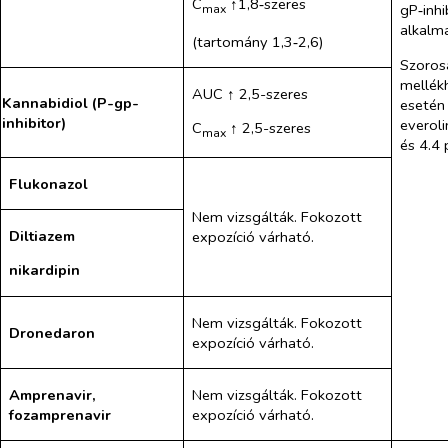
C
↑1,8‑szeres
gP‑inhi
max
alkalm
(tartomány 1,3‑2,6)
Szorosa
mellék
AUC ↑ 2,5-szeres
Kannabidiol (P-gp-
esetén 
inhibitor)
everoli
C
↑ 2,5-szeres
max
és 4.4 
Flukonazol
Nem vizsgálták. Fokozott
Diltiazem
expozíció várható.
nikardipin
Nem vizsgálták. Fokozott
Dronedaron
expozíció várható.
Amprenavir,
Nem vizsgálták. Fokozott
fozamprenavir
expozíció várható.