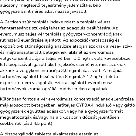
alacsony, megfelelő teljesítmény jellemzőkkel bíró
gyógyszerszintmérés alkalmazása javasolt.
A Certican szűk terápiás indexe miatt a terápiás válasz
fenntartásához szükség lehet az adagolás beállítására. Az
everolimusz teljes vér terápiás gyógyszer‑koncentrációjának
rutinszerű ellenőrzése ajánlott. Az expozíció-hatásosság és
expozíció-biztonságosság analízise alapján azoknak a vese-, szív-
és májtranszplantált betegeknek, akiknél az everolimusz
völgykoncentrációja a teljes vérben 3,0 ng/ml volt, kevesebbszer
lett biopsziával igazolt akut rejekciós eseménye, mint azoknak,
akiknek a völgykoncentrációja 3,0 ng/ml alatt volt. A terápiás
tartomány ajánlott felső határa 8 ng/ml. A 12 ng/ml feletti
expozíciót nem vizsgálták. Ezek az ajánlott everolimusz
tartományok kromatográfiás módszereken alapulnak.
Különösen fontos a vér everolimusz koncentrációjának ellenőrzése
májkárosodott betegekben, erőteljes CYP3A4 indukáló vagy gátló
gyógyszerek együttes adásakor, vagy ha a gyógyszerformát
megváltozatják és/vagy ha a ciklosporin dózisát jelentősen
csökkentik (lásd 4.5 pont).
A diszpergálódó tabletta alkalmazása esetén az