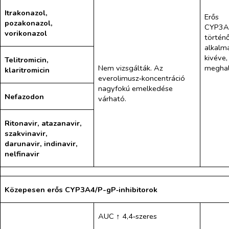
Itrakonazol,
Erős
pozakonazol,
CYP3A4
vorikonazol
történő
alkalm
kivéve,
Telitromicin,
Nem vizsgálták. Az
meghal
klaritromicin
everolimusz‑koncentráció
nagyfokú emelkedése
Nefazodon
várható.
Ritonavir, atazanavir,
szakvinavir,
darunavir, indinavir,
nelfinavir
Közepesen erős
CYP3A4/P-gP‑inhibitorok
AUC ↑ 4,4‑szeres