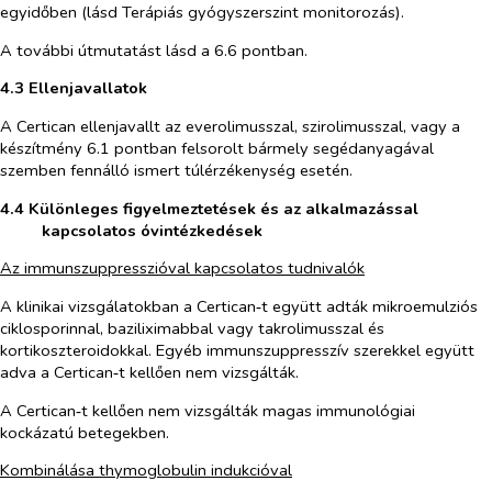
egyidőben (lásd
Terápiás gyógyszerszint monitorozás
).
A további útmutatást lásd a 6.6 pontban.
4.3 Ellenjavallatok
A Certican ellenjavallt az everolimusszal, szirolimusszal, vagy a
készítmény
6.1 pontban
felsorolt bármely segédanyagával
szemben fennálló ismert túlérzékenység esetén.
4.4 Különleges figyelmeztetések és az alkalmazással
kapcsolatos óvintézkedések
Az immunszuppresszióval kapcsolatos tudnivalók
A klinikai vizsgálatokban a Certican‑t együtt adták mikroemulziós
ciklosporinnal, baziliximabbal vagy takrolimusszal és
kortikoszteroidokkal. Egyéb immunszuppresszív szerekkel együtt
adva a Certican‑t kellően nem vizsgálták.
A Certican‑t kellően nem vizsgálták magas immunológiai
kockázatú betegekben.
Kombinálása thymoglobulin indukcióval