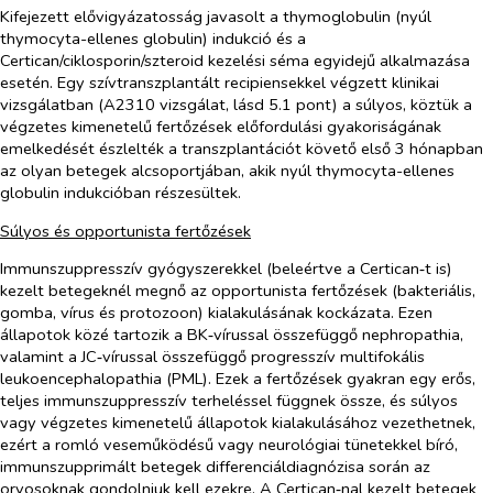
Kifejezett elővigyázatosság javasolt a thymoglobulin (nyúl
thymocyta-ellenes globulin) indukció és a
Certican/ciklosporin/szteroid kezelési séma egyidejű alkalmazása
esetén. Egy szívtranszplantált recipiensekkel végzett klinikai
vizsgálatban (A2310 vizsgálat, lásd 5.1 pont) a súlyos, köztük a
végzetes kimenetelű fertőzések előfordulási gyakoriságának
emelkedését észlelték a transzplantációt követő első 3 hónapban
az olyan betegek alcsoportjában, akik nyúl thymocyta-ellenes
globulin indukcióban részesültek.
Súlyos és opportunista fertőzések
Immunszuppresszív gyógyszerekkel (beleértve a Certican‑t is)
kezelt betegeknél megnő az opportunista fertőzések (bakteriális,
gomba, vírus és protozoon) kialakulásának kockázata. Ezen
állapotok közé tartozik a BK‑vírussal összefüggő nephropathia,
valamint a JC‑vírussal összefüggő progresszív multifokális
leukoencephalopathia (PML). Ezek a fertőzések gyakran egy erős,
teljes immunszuppresszív terheléssel függnek össze, és súlyos
vagy végzetes kimenetelű állapotok kialakulásához vezethetnek,
ezért a romló veseműködésű vagy neurológiai tünetekkel bíró,
immunszupprimált betegek differenciáldiagnózisa során az
orvosoknak gondolniuk kell ezekre. A Certican‑nal kezelt betegek