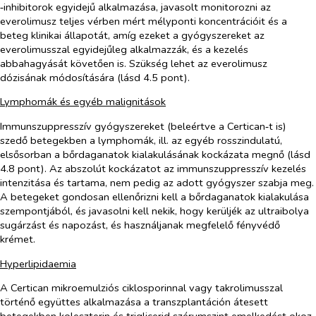
‑inhibitorok egyidejű alkalmazása, javasolt monitorozni az
everolimusz teljes vérben mért mélyponti koncentrációit és a
beteg klinikai állapotát, amíg ezeket a gyógyszereket az
everolimusszal egyidejűleg alkalmazzák, és a kezelés
abbahagyását követően is. Szükség lehet az everolimusz
dózisának módosítására (lásd 4.5 pont).
Lymphomák és egyéb malignitások
Immunszuppresszív gyógyszereket (beleértve a Certican‑t is)
szedő betegekben a lymphomák, ill. az egyéb rosszindulatú,
elsősorban a bőrdaganatok kialakulásának kockázata megnő (lásd
4.8 pont). Az abszolút kockázatot az immunszuppresszív kezelés
intenzitása és tartama, nem pedig az adott gyógyszer szabja meg.
A betegeket gondosan ellenőrizni kell a bőrdaganatok kialakulása
szempontjából, és javasolni kell nekik, hogy kerüljék az ultraibolya
sugárzást és napozást, és használjanak megfelelő fényvédő
krémet.
Hyperlipidaemia
A Certican mikroemulziós ciklosporinnal vagy takrolimusszal
történő együttes alkalmazása a transzplantáción átesett