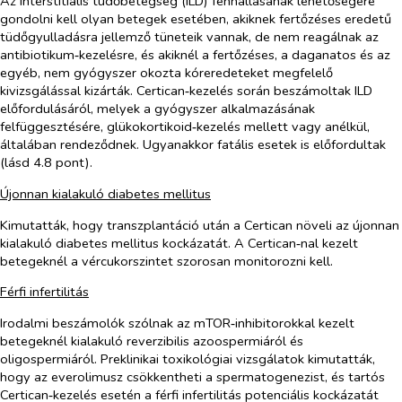
Az interstitialis tüdőbetegség (ILD) fennállásának lehetőségére
gondolni kell olyan betegek esetében, akiknek fertőzéses eredetű
tüdőgyulladásra jellemző tüneteik vannak, de nem reagálnak az
antibiotikum‑kezelésre, és akiknél a fertőzéses, a daganatos és az
egyéb, nem gyógyszer okozta kóreredeteket megfelelő
kivizsgálással kizárták. Certican‑kezelés során beszámoltak ILD
előfordulásáról, melyek a gyógyszer alkalmazásának
felfüggesztésére, glükokortikoid‑kezelés mellett vagy anélkül,
általában rendeződnek. Ugyanakkor fatális esetek is előfordultak
(lásd 4.8 pont).
Újonnan kialakuló diabetes mellitus
Kimutatták, hogy transzplantáció után a Certican növeli az újonnan
kialakuló diabetes mellitus kockázatát. A Certican‑nal kezelt
betegeknél a vércukorszintet szorosan monitorozni kell.
Férfi infertilitás
Irodalmi beszámolók szólnak az mTOR‑inhibitorokkal kezelt
betegeknél kialakuló reverzibilis azoospermiáról és
oligospermiáról. Preklinikai toxikológiai vizsgálatok kimutatták,
hogy az everolimusz csökkentheti a spermatogenezist, és tartós
Certican‑kezelés esetén a férfi infertilitás potenciális kockázatát