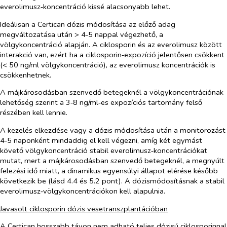
everolimusz‑koncentráció kissé alacsonyabb lehet.
Ideálisan a Certican dózis módosítása az előző adag
megváltozatása után > 4‑5 nappal végezhető, a
völgykoncentráció alapján. A ciklosporin és az everolimusz között
interakció van, ezért ha a ciklosporin‑expozíció jelentősen csökkent
(< 50 ng/ml völgykoncentráció), az everolimusz koncentrációk is
csökkenhetnek.
A májkárosodásban szenvedő betegeknél a völgykoncentrációnak
lehetőség szerint a 3‑8 ng/ml‑es expozíciós tartomány felső
részében kell lennie.
A kezelés elkezdése vagy a dózis módosítása után a monitorozást
4‑5 naponként mindaddig el kell végezni, amíg két egymást
követő völgykoncentráció stabil everolimusz‑koncentrációkat
mutat, mert a májkárosodásban szenvedő betegeknél, a megnyúlt
felezési idő miatt, a dinamikus egyensúlyi állapot elérése később
következik be (lásd 4.4 és 5.2 pont). A dózismódosításnak a stabil
everolimusz‑völgykoncentrációkon kell alapulnia.
Javasolt ciklosporin dózis vesetranszplantációban
A Certican hosszabb távon nem adható teljes dózisú ciklosporinnal