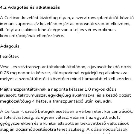
4.2 Adagolás és alkalmazás
A Certican‑kezelést kizárólag olyan, a szervtranszplantációt követő
immunszuppresszív kezelésben jártas orvosnak szabad elkezdeni,
ill. folytatni, akinek lehetősége van a teljes vér everolimusz
koncentrációjának ellenőrzésére.
Adagolás
Felnőttek
Vese- és szívtranszplantáltaknak általában, a javasolt kezdő dózis
0,75 mg naponta kétszer, ciklosporinnal egyidejűleg alkalmazva,
melyet a szervátültetést követően minél hamarabb el kell kezdeni.
Májtranszplantáltaknak a naponta kétszer 1,0 mg‑os dózis
javasolt, takrolimusszal egyidejűleg alkalmazva, és a kezdő dózist
megközelítőleg 4 héttel a transzplantáció után kell adni.
A Certican‑t szedő betegek esetében a vérben elért koncentrációk,
a tolerálhatóság, az egyéni válasz, valamint az együtt adott
gyógyszerekben és a klinikai állapotban bekövetkező változások
alapján dózismódosításokra lehet szükség. A dózismódosítások