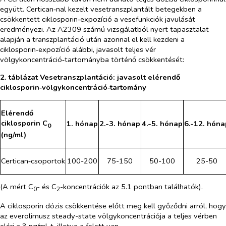
együtt. Certican‑nal kezelt vesetranszplantált betegekben a
csökkentett ciklosporin‑expozíció a vesefunkciók javulását
eredményezi. Az A2309 számú vizsgálatból nyert tapasztalat
alapján a transzplantáció után azonnal el kell kezdeni a
ciklosporin‑expozíció alábbi, javasolt teljes vér
völgykoncentráció‑tartományba történő csökkentését:
2. táblázat Vesetranszplantáció: javasolt elérendő
ciklosporin‑völgykoncentráció‑tartomány
Elérendő
ciklosporin C
1. hónap
2.-3. hónap
4.-5. hónap
6.-12. hóna
0
(ng/ml)
Certican‑csoportok
100-200
75-150
50-100
25-50
(A mért C
- és C
-koncentrációk az 5.1 pontban találhatók).
0
2
A ciklosporin dózis csökkentése előtt meg kell győződni arról, hogy
az everolimusz steady-state völgykoncentrációja a teljes vérben
eléri a 3 ng/ml-t, illetve a felett van.