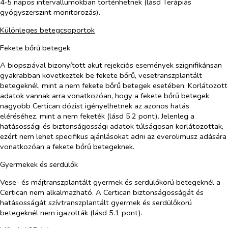
4‑5 napos intervallumokban történhetnek (lásd
Terápiás
gyógyszerszint monitorozás
).
Különleges betegcsoportok
Fekete bőrű betegek
A biopsziával bizonyított akut rejekciós események szignifikánsan
gyakrabban következtek be fekete bőrű, vesetranszplantált
betegeknél, mint a nem fekete bőrű betegek esetében. Korlátozott
adatok vannak arra vonatkozóan, hogy a fekete bőrű betegek
nagyobb Certican dózist igényelhetnek az azonos hatás
eléréséhez, mint a nem feketék (lásd 5.2 pont). Jelenleg a
hatásossági és biztonságossági adatok túlságosan korlátozottak,
ezért nem lehet specifikus ajánlásokat adni az everolimusz adására
vonatkozóan a fekete bőrű betegeknek.
Gyermekek és serdülők
Vese- és májtranszplantált gyermek és serdülőkorú betegeknél a
Certican nem alkalmazható. A Certican biztonságosságát és
hatásosságát szívtranszplantált gyermek és serdülőkorú
betegeknél nem igazolták (lásd 5.1 pont)
.