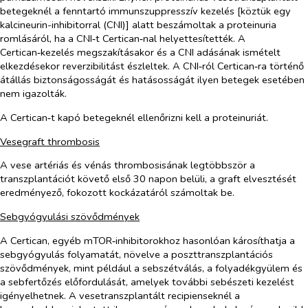
betegeknél a fenntartó immunszuppresszív kezelés [köztük egy
kalcineurin-inhibitorral (CNI)] alatt beszámoltak a proteinuria
romlásáról, ha a CNI‑t Certican‑nal helyettesítették. A
Certican‑kezelés megszakításakor és a CNI adásának ismételt
elkezdésekor reverzibilitást észleltek. A CNI‑ról Certican‑ra történő
átállás biztonságosságát és hatásosságát ilyen betegek esetében
nem igazolták.
A Certican‑t kapó betegeknél ellenőrizni kell a proteinuriát.
Vesegraft thrombosis
A vese artériás és vénás thrombosisának legtöbbször a
transzplantációt követő első 30 napon belüli, a graft elvesztését
eredményező, fokozott kockázatáról számoltak be.
Sebgyógyulási szövődmények
A Certican, egyéb mTOR‑inhibitorokhoz hasonlóan károsíthatja a
sebgyógyulás folyamatát, növelve a poszttranszplantációs
szövődmények, mint például a sebszétválás, a folyadékgyülem és
a sebfertőzés előfordulását, amelyek további sebészeti kezelést
igényelhetnek. A vesetranszplantált recipienseknél a