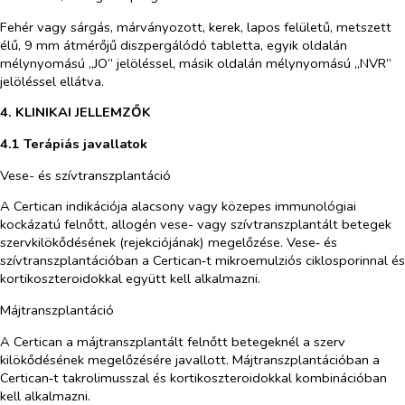
Fehér vagy sárgás, márványozott, kerek, lapos felületű, metszett
élű, 9 mm átmérőjű diszpergálódó tabletta, egyik oldalán
mélynyomású „JO” jelöléssel, másik oldalán mélynyomású „NVR”
jelöléssel ellátva.
4. KLINIKAI JELLEMZŐK
4.1 Terápiás javallatok
Vese- és szívtranszplantáció
A Certican indikációja alacsony vagy közepes immunológiai
kockázatú felnőtt, allogén vese- vagy szívtranszplantált betegek
szervkilökődésének (rejekciójának) megelőzése. Vese‑ és
szívtranszplantációban a Certican‑t mikroemulziós ciklosporinnal és
kortikoszteroidokkal együtt kell alkalmazni.
Májtranszplantáció
A Certican a májtranszplantált felnőtt betegeknél a szerv
kilökődésének megelőzésére javallott. Májtranszplantációban a
Certican‑t takrolimusszal és kortikoszteroidokkal kombinációban
kell alkalmazni.