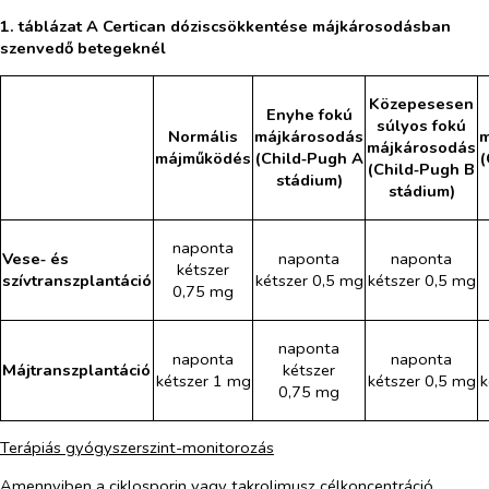
1. táblázat A Certican dóziscsökkentése májkárosodásban
szenvedő betegeknél
Közepesesen
Enyhe fokú
súlyos fokú
Normális
májkárosodás
m
májkárosodás
májműködés
(Child‑Pugh A
(
(Child‑Pugh B
stádium)
stádium)
naponta
Vese‑ és
naponta
naponta
kétszer
szívtranszplantáció
kétszer 0,5 mg
kétszer 0,5 mg
0,75 mg
naponta
naponta
naponta
Májtranszplantáció
kétszer
kétszer 1 mg
kétszer 0,5 mg
k
0,75 mg
Terápiás gyógyszerszint-monitorozás
Amennyiben a ciklosporin vagy takrolimusz célkoncentráció