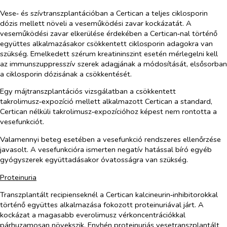
Vese‑ és szívtranszplantációban a Certican a teljes ciklosporin
dózis mellett növeli a veseműködési zavar kockázatát. A
veseműködési zavar elkerülése érdekében a Certican‑nal történő
együttes alkalmazásakor csökkentett ciklosporin adagokra van
szükség. Emelkedett szérum kreatininszint esetén mérlegelni kell
az immunszuppresszív szerek adagjának a módosítását, elsősorban
a ciklosporin dózisának a csökkentését.
Egy májtranszplantációs vizsgálatban a csökkentett
takrolimusz‑expozíció mellett alkalmazott Certican a standard,
Certican nélküli takrolimusz‑expozícióhoz képest nem rontotta a
vesefunkciót.
Valamennyi beteg esetében a vesefunkció rendszeres ellenőrzése
javasolt. A vesefunkcióra ismerten negatív hatással bíró egyéb
gyógyszerek együttadásakor óvatosságra van szükség.
Proteinuria
Transzplantált recipienseknél a Certican kalcineurin‑inhibitorokkal
történő együttes alkalmazása fokozott proteinuriával járt. A
kockázat a magasabb everolimusz vérkoncentrációkkal
párhuzamosan növekszik. Enyhén proteinuriás vesetranszplantált