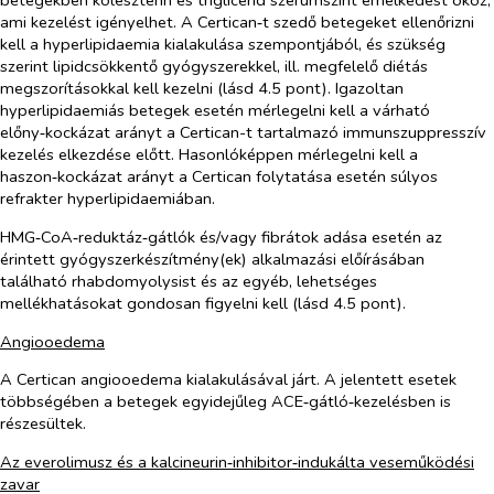
betegekben koleszterin és triglicerid szérumszint emelkedést okoz,
ami kezelést igényelhet. A Certican‑t szedő betegeket ellenőrizni
kell a hyperlipidaemia kialakulása szempontjából, és szükség
szerint lipidcsökkentő gyógyszerekkel, ill. megfelelő diétás
megszorításokkal kell kezelni (lásd 4.5 pont). Igazoltan
hyperlipidaemiás betegek esetén mérlegelni kell a várható
előny‑kockázat arányt a Certican-t tartalmazó immunszuppresszív
kezelés elkezdése előtt. Hasonlóképpen mérlegelni kell a
haszon‑kockázat arányt a Certican folytatása esetén súlyos
refrakter hyperlipidaemiában.
HMG‑CoA‑reduktáz‑gátlók és/vagy fibrátok adása esetén az
érintett gyógyszerkészítmény(ek) alkalmazási előírásában
található rhabdomyolysist és az egyéb, lehetséges
mellékhatásokat gondosan figyelni kell (lásd 4.5 pont).
Angiooedema
A Certican angiooedema kialakulásával járt. A jelentett esetek
többségében a betegek egyidejűleg ACE‑gátló‑kezelésben is
részesültek.
Az everolimusz és a kalcineurin‑inhibitor‑indukálta veseműködési
zavar