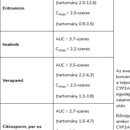
(tartomány 2,0‑12,6)
Eritromicin
C
↑ 2,0‑szeres
max
(tartomány 0,9‑3,5)
AUC ↑ 3,7‑szeres
Imatinib
C
↑ 2,2‑szeres
max
AUC ↑ 3,5‑szeres
Az eve
(tartomány 2,2‑6,3)
koncent
Verapamil
a telje
C
↑ 2,3‑szeres
max
CYP3A
egyidej
(tartomány 1,3‑3,8)
valami
után.
AUC ↑ 2,7‑szeres
Elővig
(tartomány 1,5‑4,7)
amikor
Ciklosporin,
per os
CYP3A4