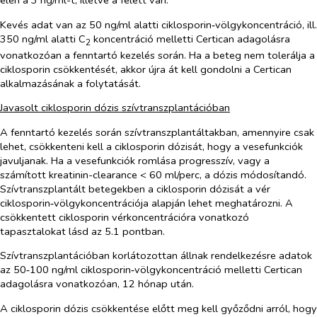
Kevés adat van az 50 ng/ml alatti ciklosporin‑völgykoncentráció, ill.
350 ng/ml alatti C
koncentráció melletti Certican adagolásra
2
vonatkozóan a fenntartó kezelés során. Ha a beteg nem tolerálja a
ciklosporin csökkentését, akkor újra át kell gondolni a Certican
alkalmazásának a folytatását.
Javasolt ciklosporin dózis szívtranszplantációban
A fenntartó kezelés során szívtranszplantáltakban, amennyire csak
lehet, csökkenteni kell a ciklosporin dózisát, hogy a vesefunkciók
javuljanak. Ha a vesefunkciók romlása progresszív, vagy a
számított kreatinin-clearance < 60 ml/perc, a dózis módosítandó.
Szívtranszplantált betegekben a ciklosporin dózisát a vér
ciklosporin‑völgykoncentrációja alapján lehet meghatározni. A
csökkentett ciklosporin vérkoncentrációra vonatkozó
tapasztalokat lásd az 5.1 pontban.
Szívtranszplantációban korlátozottan állnak rendelkezésre adatok
az 50‑100 ng/ml ciklosporin‑völgykoncentráció melletti Certican
adagolásra vonatkozóan, 12 hónap után.
A ciklosporin dózis csökkentése előtt meg kell győződni arról, hogy