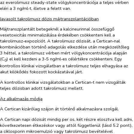
az everolimusz steady-state völgykoncentrációja a teljes vérben
eléri a 3 ng/ml‑t, illetve a felett van.
Javasolt takrolimusz dózis májtranszplantációban
Májtranszplantált betegeknél a kalcineurinnal összefüggő
vesetoxicitás minimalizálása érdekében csökkenteni kell a
takrolimusz‑expozíciót. A takrolimusz dózisát, a Certican‑nal
kombinációban történő adagolás elkezdése után megközelítőleg
3 héttel, a takrolimusz vérben mért völgykoncentrációja alapján
(C
) el kell kezdeni a 3‑5 ng/ml‑es célértékre csökkenteni. Egy
0
kontrollos klinikai vizsgálatban a takrolimusz teljes elhagyása az
akut kilökődés fokozott kockázatával járt.
A kontrollos klinikai vizsgálatokban a Certican‑t nem vizsgálták
teljes dózisban adott takrolimusz mellett.
Az alkalmazás módja
A Certican kizárólag szájon át történő alkalmazásra szolgál.
A Certican napi dózisát mindig
per os
, két részre elosztva kell adni,
következetesen étkezéskor vagy attól függetlenül (lásd 5.2 pont),
a ciklosporin mikroemulzió vagy takrolimusz bevételével