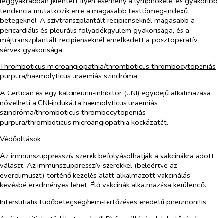
leggyakrabban jelentett ilyen esemény a lymphokele, és gyakoribb
tendencia mutatkozik erre a magasabb testtömeg-indexű
betegeknél. A szívtranszplantált recipienseknél magasabb a
pericardiális és pleurális folyadékgyülem gyakorisága, és a
májtranszplantált recipienseknél emelkedett a posztoperatív
sérvek gyakorisága.
Thromboticus microangiopathia/thromboticus thrombocytopeniás
purpura/haemolyticus uraemiás szindróma
A Certican és egy kalcineurin-inhibitor (CNI) egyidejű alkalmazása
növelheti a CNI‑indukálta haemolyticus uraemiás
szindróma/thromboticus thrombocytopeniás
purpura/thromboticus microangiopathia kockázatát.
Védőoltások
Az immunszuppresszív szerek befolyásolhatják a vakcinákra adott
választ. Az immunszuppresszív szerekkel (beleértve az
everolimuszt) történő kezelés alatt alkalmazott vakcinálás
kevésbé eredményes lehet. Élő vakcinák alkalmazása kerülendő.
Interstitialis tüdőbetegség/nem‑fertőzéses eredetű pneumonitis