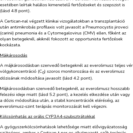
esetében leírtak halálos kimenetelű fertőzéseket és szepszist is
(lásd 4.8 pont).
A Certican‑nal végzett klinikai vizsgálatokban a transzplantáció
után antimikrobás profilaxis volt javasolt a
Pneumocystis jiroveci
(carinii)
pneumonia és a Cytomegalovirus (CMV) ellen, főként az
olyan betegeknél, akiknél fokozott az opportunista fertőzések
kockázata.
Májkárosodás
A májkárosodásban szenvedő betegeknél az everolimusz teljes vér
völgykoncentráció
(C
) szoros monitorozása és az everolimusz
0
dózisának módosítása javasolt (lásd 4.2 pont).
Májkárosodásban szenvedő betegeknél, az everolimusz hosszabb
felezési ideje miatt (lásd 5.2 pont), a kezelés elkezdése után vagy
a dózis módosítása után, a stabil koncentrációk eléréséig, az
everolimusz‑szint terápiás monitorozását kell végezni.
Kölcsönhatás az orális CYP3A4‑szubsztrátokkal
A gyógyszerkölcsönhatások lehetősége miatt elővigyázatosság
szükséges, amikor a Certican‑t
per os
alkalmazott, szűk terápiás