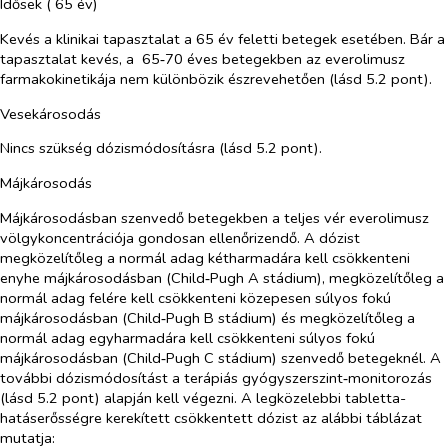
Idősek ( 65 év)
Kevés a klinikai tapasztalat a 65 év feletti betegek esetében. Bár a
tapasztalat kevés, a 65‑70 éves betegekben az everolimusz
farmakokinetikája nem különbözik észrevehetően (lásd 5.2 pont).
Vesekárosodás
Nincs szükség dózismódosításra (lásd 5.2 pont).
Májkárosodás
Májkárosodásban szenvedő betegekben a teljes vér everolimusz
völgykoncentrációja gondosan ellenőrizendő. A dózist
megközelítőleg a normál adag kétharmadára kell csökkenteni
enyhe májkárosodásban (Child‑Pugh A stádium), megközelítőleg a
normál adag felére kell csökkenteni közepesen súlyos fokú
májkárosodásban (Child‑Pugh B stádium) és megközelítőleg a
normál adag egyharmadára kell csökkenteni súlyos fokú
májkárosodásban (Child‑Pugh C stádium) szenvedő betegeknél. A
további dózismódosítást a terápiás gyógyszerszint‑monitorozás
(lásd 5.2 pont) alapján kell végezni. A legközelebbi tabletta-
hatáserősségre kerekített csökkentett dózist az alábbi táblázat
mutatja: