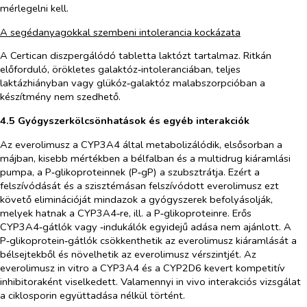
mérlegelni kell.
A segédanyagokkal szembeni intolerancia kockázata
A Certican diszpergálódó tabletta laktózt tartalmaz. Ritkán
előforduló, örökletes galaktóz‑intoleranciában, teljes
laktázhiányban vagy glükóz‑galaktóz malabszorpcióban a
készítmény nem szedhető.
4.5 Gyógyszerkölcsönhatások és egyéb interakciók
Az everolimusz a CYP3A4 által metabolizálódik, elsősorban a
májban, kisebb mértékben a bélfalban és a multidrug kiáramlási
pumpa, a P‑glikoproteinnek (P‑gP) a szubsztrátja. Ezért a
felszívódását és a szisztémásan felszívódott everolimusz ezt
követő eliminációját mindazok a gyógyszerek befolyásolják,
melyek hatnak a CYP3A4‑re, ill. a P‑glikoproteinre. Erős
CYP3A4‑gátlók vagy ‑indukálók egyidejű adása nem ajánlott. A
P‑glikoprotein‑gátlók csökkenthetik az everolimusz kiáramlását a
bélsejtekből és növelhetik az everolimusz vérszintjét. Az
everolimusz
in vitro
a CYP3A4 és a CYP2D6 kevert kompetitív
inhibitoraként viselkedett. Valamennyi
in vivo
interakciós vizsgálat
a ciklosporin együttadása nélkül történt.