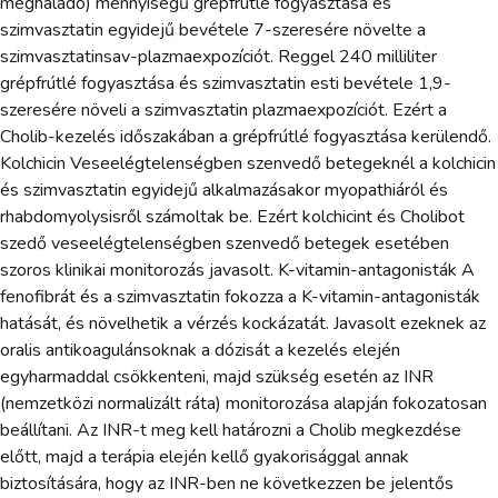
meghaladó) mennyiségű grépfrútlé fogyasztása és
szimvasztatin egyidejű bevétele 7-szeresére növelte a
szimvasztatinsav-plazmaexpozíciót. Reggel 240 milliliter
grépfrútlé fogyasztása és szimvasztatin esti bevétele 1,9-
szeresére növeli a szimvasztatin plazmaexpozíciót. Ezért a
Cholib-kezelés időszakában a grépfrútlé fogyasztása kerülendő.
Kolchicin Veseelégtelenségben szenvedő betegeknél a kolchicin
és szimvasztatin egyidejű alkalmazásakor myopathiáról és
rhabdomyolysisről számoltak be. Ezért kolchicint és Cholibot
szedő veseelégtelenségben szenvedő betegek esetében
szoros klinikai monitorozás javasolt. K-vitamin-antagonisták A
fenofibrát és a szimvasztatin fokozza a K-vitamin-antagonisták
hatását, és növelhetik a vérzés kockázatát. Javasolt ezeknek az
oralis antikoagulánsoknak a dózisát a kezelés elején
egyharmaddal csökkenteni, majd szükség esetén az INR
(nemzetközi normalizált ráta) monitorozása alapján fokozatosan
beállítani. Az INR-t meg kell határozni a Cholib megkezdése
előtt, majd a terápia elején kellő gyakorisággal annak
biztosítására, hogy az INR-ben ne következzen be jelentős