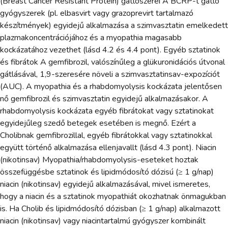
(Breast Cancer Resistant Protein) gátlószerei A BCRP-t gátló
gyógyszerek (pl. elbasvirt vagy grazoprevirt tartalmazó
készítmények) egyidejű alkalmazása a szimvasztatin emelkedett
plazmakoncentrációjához és a myopathia magasabb
kockázatához vezethet (lásd 4.2 és 4.4 pont). Egyéb sztatinok
és fibrátok A gemfibrozil, valószínűleg a glükuronidációs útvonal
gátlásával, 1,9-szeresére növeli a szimvasztatinsav-expozíciót
(AUC). A myopathia és a rhabdomyolysis kockázata jelentősen
nő gemfibrozil és szimvasztatin egyidejű alkalmazásakor. A
rhabdomyolysis kockázata egyéb fibrátokat vagy sztatinokat
egyidejűleg szedő betegek esetében is megnő. Ezért a
Cholibnak gemfibrozillal, egyéb fibrátokkal vagy sztatinokkal
együtt történő alkalmazása ellenjavallt (lásd 4.3 pont). Niacin
(nikotinsav) Myopathia/rhabdomyolysis-eseteket hoztak
összefüggésbe sztatinok és lipidmódosító dózisú (≥ 1 g/nap)
niacin (nikotinsav) egyidejű alkalmazásával, mivel ismeretes,
hogy a niacin és a sztatinok myopathiát okozhatnak önmagukban
is. Ha Cholib és lipidmódosító dózisban (≥ 1 g/nap) alkalmazott
niacin (nikotinsav) vagy niacintartalmú gyógyszer kombinált