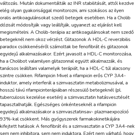
változás. Miután dokumentálták az INR stabilitását, attól kezdve
elég olyan gyakorisággal monitorozni, ami szokásos az ilyen
oralis antikoagulánsokat szedő betegek esetében. Ha a Cholib
dózisát módosítják vagy leállítják, ugyanezt az eljárást kell
megismételni. A Cholib-terápia az antikoagulánsokat nem szedő
betegeknél nem okoz vérzést. Glitazonok A HDL-C reverzibilis
paradox csökkenéséről számoltak be fenofibrát és glitazonok
egyidejű alkalmazásakor. Ezért javasolt a HDL-C monitorozása,
ha a Cholibot valamilyen glitazonnal együtt alkalmazzák, és
tanácsos leállítani valamelyik terápiát, ha a HDL-C túl alacsony
szintre csökken. Rifampicin Mivel a rifampicin erős CYP 3A4-
induktor, amely interferál a szimvasztatin metabolizmusával, a
hosszú távú rifampicinterápiában részesülő betegeknél (pl.
tuberculosis kezelése esetén) a szimvasztatin hatásvesztését
tapasztalhatják. Egészséges önkénteseknél a rifampicin
egyidejű alkalmazásakor a szimvasztatinsav- plazmaexpozíció
93%-kal csökkent. Más gyógyszerek farmakokinetikájára
kifejtett hatások A fenofibrát és a szimvasztatin a CYP 3A4-nek
sem nem inhibitora, sem nem induktora. Ezért nem várható, hogy