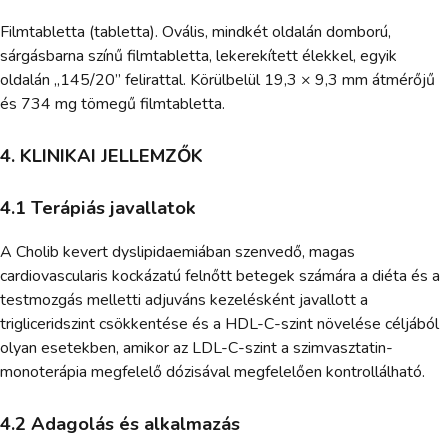
Filmtabletta (tabletta). Ovális, mindkét oldalán domború,
sárgásbarna színű filmtabletta, lekerekített élekkel, egyik
oldalán „145/20” felirattal. Körülbelül 19,3 × 9,3 mm átmérőjű
és 734 mg tömegű filmtabletta.
4. KLINIKAI JELLEMZŐK
4.1 Terápiás javallatok
A Cholib kevert dyslipidaemiában szenvedő, magas
cardiovascularis kockázatú felnőtt betegek számára a diéta és a
testmozgás melletti adjuváns kezelésként javallott a
trigliceridszint csökkentése és a HDL-C-szint növelése céljából
olyan esetekben, amikor az LDL-C-szint a szimvasztatin-
monoterápia megfelelő dózisával megfelelően kontrollálható.
4.2 Adagolás és alkalmazás