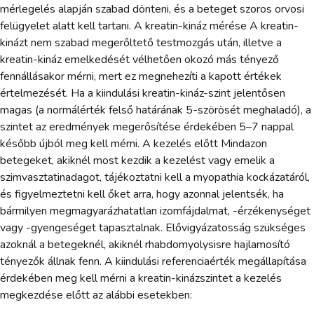
mérlegelés alapján szabad dönteni, és a beteget szoros orvosi
felügyelet alatt kell tartani. A kreatin-kináz mérése A kreatin-
kinázt nem szabad megerőltető testmozgás után, illetve a
kreatin-kináz emelkedését vélhetően okozó más tényező
fennállásakor mérni, mert ez megnehezíti a kapott értékek
értelmezését. Ha a kiindulási kreatin-kináz-szint jelentősen
magas (a normálérték felső határának 5-szörösét meghaladó), a
szintet az eredmények megerősítése érdekében 5–7 nappal
később újból meg kell mérni. A kezelés előtt Mindazon
betegeket, akiknél most kezdik a kezelést vagy emelik a
szimvasztatinadagot, tájékoztatni kell a myopathia kockázatáról,
és figyelmeztetni kell őket arra, hogy azonnal jelentsék, ha
bármilyen megmagyarázhatatlan izomfájdalmat, -érzékenységet
vagy -gyengeséget tapasztalnak. Elővigyázatosság szükséges
azoknál a betegeknél, akiknél rhabdomyolysisre hajlamosító
tényezők állnak fenn. A kiindulási referenciaérték megállapítása
érdekében meg kell mérni a kreatin-kinázszintet a kezelés
megkezdése előtt az alábbi esetekben: