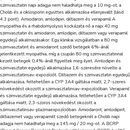
szimvasztatin napi adagja nem haladhatja meg a 10 mg-ot, a
Cholib és a ciklosporin együttes alkalmazása ellenjavallt (lásd
4.3 pont). Amiodaron, amlodipin, diltiazem és verapamil A
myopathia és a rhabdomyolysis kockázata nő a napi 40 mg
szimvasztatin és amiodaron, amlodipin, diltiazem vagy verapamil
egyidejű alkalmazásakor. Egy klinikai vizsgálatban a 80 mg
szimvasztatint és amiodaront szedő betegek 6%-ánál
jelentkezett myopathia, míg a csupán 80 mg szimvasztatinnal
kezelt betegek 0,4%-ánál figyeltek meg ilyet. Amlodipin és
szimvasztatin egyidejű alkalmazása 1,6-szeresére növelte a
szimvasztatinsav-expozíciót. Diltiazem és szimvasztatin egyidejű
alkalmazása, feltehetően a CYP 3A4 gátlása miatt, 2,7-szeres
növekedést okozott a szimvasztatinsav-expozícióban. Verapamil
és szimvasztatin egyidejű alkalmazása, feltehetően a CYP 3A4
gátlása miatt, 2,3-szoros növekedést okozott a
szimvasztatinsav-plazmaexpozícióban. Amiodaront, amlodipint,
diltiazemet vagy verapamilt szedő betegeknél a Cholib napi
adagja nem haladhatja meg a 145 mg / 20 mg-ot. A BCRP