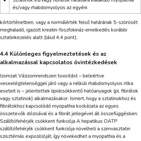
•
Sztatinok és/vagy fibrátok hatására kialakuló myopathia
és/vagy rhabdomyolysis az egyéni
kórtörténetben, vagy a normálérték felső határának 5-szörösét
meghaladó, igazolt kreatin-foszfokináz-emelkedés korábbi
sztatinkezelés alatt (lásd 4.4 pont).
4.4 Különleges figyelmeztetések és az
alkalmazással kapcsolatos óvintézkedések
Izomzat Vázizomrendszeri toxicitást – beleértve
veseelégtelenséggel járó vagy a nélküli rhabdomyolysis ritka
eseteit is – jelentettek lipidcsökkentő hatóanyagok (pl. fibrátok
vagy sztatinok) alkalmazásakor. Ismert, hogy a sztatinokhoz és
fibrátokhoz kapcsolódó myopathia kockázata az egyes
összetevők dózisával és a fibrát jellegével áll összefüggésben.
Szállítófehérjék csökkent funkciója A hepatikus OATP
szállítófehérjék csökkent funkciója növelheti a szimvasztatin
szisztémás expozícióját, így növekedhet a myopathia és a