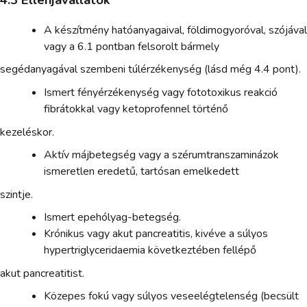
A készítmény hatóanyagaival, földimogyoróval, szójával
vagy a 6.1 pontban felsorolt bármely
segédanyagával szembeni túlérzékenység (lásd még 4.4 pont).
Ismert fényérzékenység vagy fototoxikus reakció
fibrátokkal vagy ketoprofennel történő
kezeléskor.
Aktív májbetegség vagy a szérumtranszaminázok
ismeretlen eredetű, tartósan emelkedett
szintje.
Ismert epehólyag-betegség.
Krónikus vagy akut pancreatitis, kivéve a súlyos
hypertriglyceridaemia következtében fellépő
akut pancreatitist.
Közepes fokú vagy súlyos veseelégtelenség (becsült