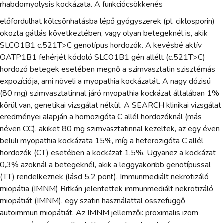
rhabdomyolysis kockázata. A funkciócsökkenés
előfordulhat kölcsönhatásba lépő gyógyszerek (pl. ciklosporin)
okozta gátlás következtében, vagy olyan betegeknél is, akik
SLCO1B1 c.521T>C genotípus hordozók. A kevésbé aktív
OATP1B1 fehérjét kódoló SLCO1B1 gén allélt (c.521T>C)
hordozó betegek esetében megnő a szimvasztatin szisztémás
expozíciója, ami növeli a myopathia kockázatát. A nagy dózisú
(80 mg) szimvasztatinnal járó myopathia kockázat általában 1%
körül van, genetikai vizsgálat nélkül. A SEARCH klinikai vizsgálat
eredményei alapján a homozigóta C allél hordozóknál (más
néven CC), akiket 80 mg szimvasztatinnal kezeltek, az egy éven
belüli myopathia kockázata 15%, míg a heterozigóta C allél
hordozók (CT) esetében a kockázat 1,5%. Ugyanez a kockázat
0,3% azoknál a betegeknél, akik a leggyakoribb genotípussal
(TT) rendelkeznek (lásd 5.2 pont). Immunmediált nekrotizáló
miopátia (IMNM) Ritkán jelentettek immunmediált nekrotizáló
miopátiát (IMNM), egy szatin használattal összefüggő
autoimmun miopátiát. Az IMNM jellemzői: proximalis izom