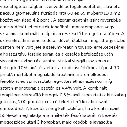
veseelégtelenségben szenvedő betegek esetében, akiknél a
becsült glomeruláris filtrációs ráta 60 és 89 ml/perc/1,73 m2
között van (lásd 4.2 pont). A szérumkreatinin-szint reverzibilis
emelkedését jelentették fenofibrát-monoterápiában vagy
sztatinnal kombinált terápiában részesülő betegek esetében. A
szérumkreatinin emelkedése idővel általában megállt egy stabil
szinten, nem volt jele a szérumkreatinin további emelkedésének
a hosszú távú terápia során, és a kezelés befejezése után
visszatért a kiindulási szintre. Klinikai vizsgálatok során a
betegek 10%-ánál észleltek a kiindulási értékhez képest 30
µmol/l mértéket meghaladó kreatininszint-emelkedést
fenofibrát és szimvasztatin együttes alkalmazásakor, míg
sztatin-monoterápia esetén ez 4,4% volt. A kombinált
terápiában részesülő betegek 0,3%-ánál tapasztaltak klinikailag
jelentős, 200 µmol/l fölötti értéket elérő kreatininszint-
emelkedést. A kezelést meg kell szakítani, ha a kreatininszint
50%-kal meghaladja a normálérték felső határát. A kezelés
megkezdése utáni 3 hónapban, majd később is javasolt a