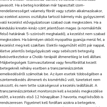
javasolt. Ha a beteg korábban már tapasztalt izom-
rendellenességet valamely fibrát vagy sztatin alkalmazásakor,
az ezekkel azonos osztályba tartozó bármely más gyógyszerrel
való kezelést elővigyázatosan szabad csak megkezdeni. Ha a
kiindulási kreatin-kináz-szint jelentősen magas (a normálérték
felső határának 5-szörösét meghaladó), a kezelést nem szabad
megkezdeni. Ha bármilyen okból myopathia gyanúja merül fel, a
kezelést meg kell szakítani. Elektív nagyműtét előtt pár nappal,
illetve jelentős belgyógyászati vagy sebészeti betegség
bekövetkeztekor a Cholib-terápiát átmenetileg le kell állítani.
Májbetegségek Szimvasztatinnal vagy fenofibráttal kezelt
betegeknél néhány esetben a transzaminázszintek
emelkedéséről számoltak be. Az ilyen esetek többségében a
szintemelkedés átmeneti és kismértékű volt, tüneteket nem
okozott, és nem tette szükségessé a kezelés leállítását. A
transzaminázszinteket monitorozni kell a kezelés megkezdése
előtt, a kezelés első 12 hónapjában 3 havonta, majd később is
rendszeresen. Figyelmet kell fordítani azokra a betegekre,