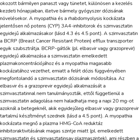
okozott bármilyen panaszt vagy tünetet, különösen a kezelés
kezdeti hónapjaiban, illetve bármely gyógyszer dózisának
növelésekor. A myopathia és a rhabdomyolysis kockázata
jelentősen nő potens (CYP) 3A4-inhibitorok és szimvasztatin
egyidejű alkalmazásakor (lásd 4.3 és 4.5 pont). A szimvasztatin
a BCRP (Breast Cancer Resistant Protein) efflux transzporter
egyik szubsztrátja. BCRP-gátlók (pl. elbasvir vagy grazoprevir)
egyidejű alkalmazása a szimvasztatin emelkedett
plazmakoncentrációjához és a myopathia magasabb
kockázatához vezethet, emiatt a felírt dózis függvényében
megfontolandó a szimvasztatin dózisának módosítása. Az
elbasvir és a grazoprevir egyidejű alkalmazását a
szimvasztatinnal nem tanulmányozták, ettől függetlenül a
szimvasztatin adagolása nem haladhatja meg a napi 20 mg-ot
azoknál a betegeknél, akik egyidejűleg elbasvir vagy grazoprevir
tartalmú készítményt szednek (lásd a 4.5 pont). A myopathia
kockázata megnő a plazma HMG-CoA reduktáz
inhibitoraktivitásának magas szintje miatt (pl. emelkedett
szimvasztatin és szimvasztatinsav plazmaszintek), ami részben a