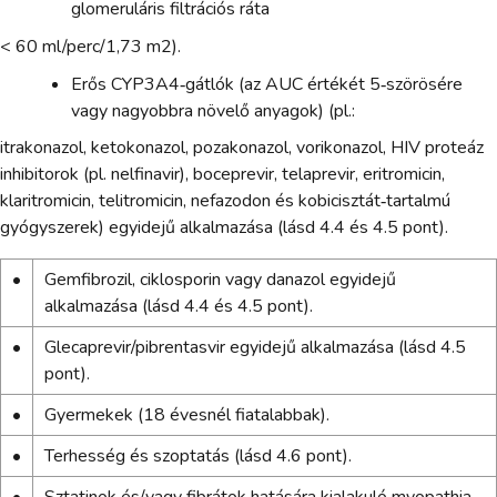
glomeruláris filtrációs ráta
< 60 ml/perc/1,73 m2).
Erős CYP3A4‑gátlók (az AUC értékét 5‑szörösére
vagy nagyobbra növelő anyagok) (pl.:
itrakonazol, ketokonazol, pozakonazol, vorikonazol, HIV proteáz
inhibitorok (pl. nelfinavir), boceprevir, telaprevir, eritromicin,
klaritromicin, telitromicin, nefazodon és kobicisztát‑tartalmú
gyógyszerek) egyidejű alkalmazása (lásd 4.4 és 4.5 pont).
•
Gemfibrozil, ciklosporin vagy danazol egyidejű
alkalmazása (lásd 4.4 és 4.5 pont).
•
Glecaprevir/pibrentasvir egyidejű alkalmazása (lásd 4.5
pont).
•
Gyermekek (18 évesnél fiatalabbak).
•
Terhesség és szoptatás (lásd 4.6 pont).