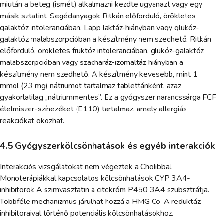
miután a beteg (ismét) alkalmazni kezdte ugyanazt vagy egy
másik sztatint. Segédanyagok Ritkán előforduló, örökletes
galaktóz intoleranciában, Lapp laktáz-hiányban vagy glükóz-
galaktóz malabszorpcióban a készítmény nem szedhető. Ritkán
előforduló, örökletes fruktóz intoleranciában, glükóz-galaktóz
malabszorpcióban vagy szacharáz-izomaltáz hiányban a
készítmény nem szedhető. A készítmény kevesebb, mint 1
mmol (23 mg) nátriumot tartalmaz tablettánként, azaz
gyakorlatilag „nátriummentes”. Ez a gyógyszer narancssárga FCF
élelmiszer-színezéket (E110) tartalmaz, amely allergiás
reakciókat okozhat.
4.5 Gyógyszerkölcsönhatások és egyéb interakciók
Interakciós vizsgálatokat nem végeztek a Cholibbal.
Monoterápiákkal kapcsolatos kölcsönhatások CYP 3A4-
inhibitorok A szimvasztatin a citokróm P450 3A4 szubsztrátja.
Többféle mechanizmus járulhat hozzá a HMG Co-A reduktáz
inhibitoraival történő potenciális kölcsönhatásokhoz.