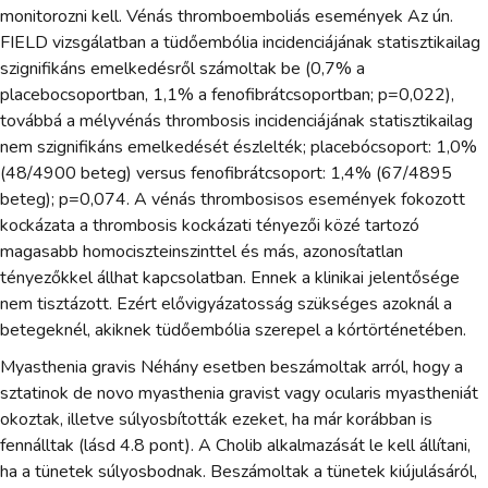
monitorozni kell. Vénás thromboemboliás események Az ún.
FIELD vizsgálatban a tüdőembólia incidenciájának statisztikailag
szignifikáns emelkedésről számoltak be (0,7% a
placebocsoportban, 1,1% a fenofibrátcsoportban; p=0,022),
továbbá a mélyvénás thrombosis incidenciájának statisztikailag
nem szignifikáns emelkedését észlelték; placebócsoport: 1,0%
(48/4900 beteg) versus fenofibrátcsoport: 1,4% (67/4895
beteg); p=0,074. A vénás thrombosisos események fokozott
kockázata a thrombosis kockázati tényezői közé tartozó
magasabb homociszteinszinttel és más, azonosítatlan
tényezőkkel állhat kapcsolatban. Ennek a klinikai jelentősége
nem tisztázott. Ezért elővigyázatosság szükséges azoknál a
betegeknél, akiknek tüdőembólia szerepel a kórtörténetében.
Myasthenia gravis Néhány esetben beszámoltak arról, hogy a
sztatinok de novo myasthenia gravist vagy ocularis myastheniát
okoztak, illetve súlyosbították ezeket, ha már korábban is
fennálltak (lásd 4.8 pont). A Cholib alkalmazását le kell állítani,
ha a tünetek súlyosbodnak. Beszámoltak a tünetek kiújulásáról,