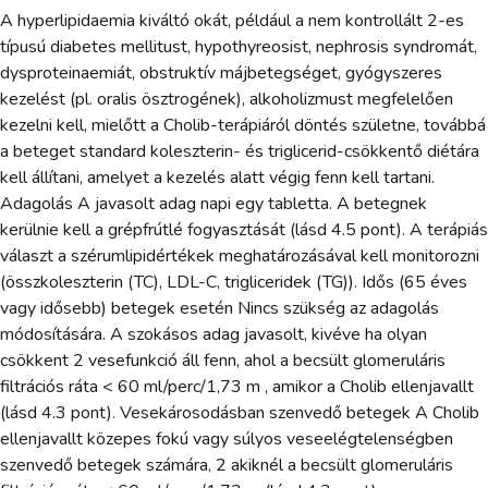
A hyperlipidaemia kiváltó okát, például a nem kontrollált 2-es
típusú diabetes mellitust, hypothyreosist, nephrosis syndromát,
dysproteinaemiát, obstruktív májbetegséget, gyógyszeres
kezelést (pl. oralis ösztrogének), alkoholizmust megfelelően
kezelni kell, mielőtt a Cholib-terápiáról döntés születne, továbbá
a beteget standard koleszterin- és triglicerid-csökkentő diétára
kell állítani, amelyet a kezelés alatt végig fenn kell tartani.
Adagolás A javasolt adag napi egy tabletta. A betegnek
kerülnie kell a grépfrútlé fogyasztását (lásd 4.5 pont). A terápiás
választ a szérumlipidértékek meghatározásával kell monitorozni
(összkoleszterin (TC), LDL-C, trigliceridek (TG)). Idős (65 éves
vagy idősebb) betegek esetén Nincs szükség az adagolás
módosítására. A szokásos adag javasolt, kivéve ha olyan
csökkent 2 vesefunkció áll fenn, ahol a becsült glomeruláris
filtrációs ráta < 60 ml/perc/1,73 m , amikor a Cholib ellenjavallt
(lásd 4.3 pont). Vesekárosodásban szenvedő betegek A Cholib
ellenjavallt közepes fokú vagy súlyos veseelégtelenségben
szenvedő betegek számára, 2 akiknél a becsült glomeruláris