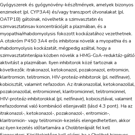
Gyógyszerek és gyógynövény-készítmények, amelyek bizonyos
enzimeket (pl. CYP3A4) és/vagy transzport útvonalakat (pl.
OATP1B) gátolnak, növelhetik a szimvasztatin és
szimvasztatinsav koncentrációját a plazmában, és a
myopathia/rhabdomyolysis fokozott kockázatához vezethetnek.
A citokróm P450 3A4 erős inhibitorai növelik a myopathia és a
rhabdomyolysis kockázatát, mégpedig azáltal, hogy a
szimvasztatinterápia közben növelik a HMG-CoA-reduktáz-gátló
aktivitást a plazmában. Ilyen inhibitorok közé tartoznak a
következők: itrakonazol, ketokonazol, pozakonazol, eritromicin,
klaritromicin, telitromicin, HIV-proteáz-inhibitorok (pl. nelfinavir),
kobicisztát, valamint nefazodon. Az itrakonazollal, ketokonazollal,
pozakonazollal, eritromicinnel, klaritromicinnel, telitromicinnel,
HIV-proteáz-inhibitorokkal (pl. nelfinavir), kobicisztával, valamint
nefazodonnal való kombináció ellenjavallt (lásd 4.3 pont). Ha az
itrakonazol-, ketokonazol-, pozakonazol-, eritromicin-,
klaritromicin- vagy telitromicin-kezelés elengedhetetlen, akkor
az ilyen kezelés időtartamára a Cholibterápiát fel kell
függeszteni. Körültekintően kell eljárni, ha a Cholibot bizonyos