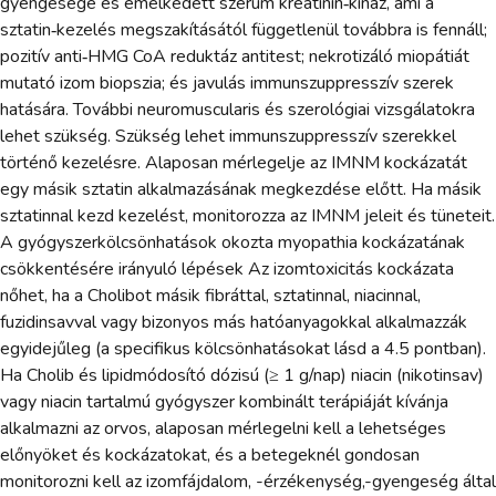
gyengesége és emelkedett szérum kreatinin‑kináz, ami a
sztatin‑kezelés megszakításától függetlenül továbbra is fennáll;
pozitív anti‑HMG CoA reduktáz antitest; nekrotizáló miopátiát
mutató izom biopszia; és javulás immunszuppresszív szerek
hatására. További neuromuscularis és szerológiai vizsgálatokra
lehet szükség. Szükség lehet immunszuppresszív szerekkel
történő kezelésre. Alaposan mérlegelje az IMNM kockázatát
egy másik sztatin alkalmazásának megkezdése előtt. Ha másik
sztatinnal kezd kezelést, monitorozza az IMNM jeleit és tüneteit.
A gyógyszerkölcsönhatások okozta myopathia kockázatának
csökkentésére irányuló lépések Az izomtoxicitás kockázata
nőhet, ha a Cholibot másik fibráttal, sztatinnal, niacinnal,
fuzidinsavval vagy bizonyos más hatóanyagokkal alkalmazzák
egyidejűleg (a specifikus kölcsönhatásokat lásd a 4.5 pontban).
Ha Cholib és lipidmódosító dózisú (≥ 1 g/nap) niacin (nikotinsav)
vagy niacin tartalmú gyógyszer kombinált terápiáját kívánja
alkalmazni az orvos, alaposan mérlegelni kell a lehetséges
előnyöket és kockázatokat, és a betegeknél gondosan
monitorozni kell az izomfájdalom, -érzékenység,-gyengeség által