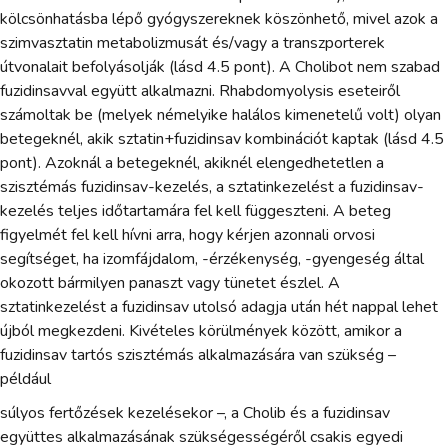
kölcsönhatásba lépő gyógyszereknek köszönhető, mivel azok a
szimvasztatin metabolizmusát és/vagy a transzporterek
útvonalait befolyásolják (lásd 4.5 pont). A Cholibot nem szabad
fuzidinsavval együtt alkalmazni. Rhabdomyolysis eseteiről
számoltak be (melyek némelyike halálos kimenetelű volt) olyan
betegeknél, akik sztatin+fuzidinsav kombinációt kaptak (lásd 4.5
pont). Azoknál a betegeknél, akiknél elengedhetetlen a
szisztémás fuzidinsav-kezelés, a sztatinkezelést a fuzidinsav-
kezelés teljes időtartamára fel kell függeszteni. A beteg
figyelmét fel kell hívni arra, hogy kérjen azonnali orvosi
segítséget, ha izomfájdalom, -érzékenység, -gyengeség által
okozott bármilyen panaszt vagy tünetet észlel. A
sztatinkezelést a fuzidinsav utolsó adagja után hét nappal lehet
újból megkezdeni. Kivételes körülmények között, amikor a
fuzidinsav tartós szisztémás alkalmazására van szükség –
például
súlyos fertőzések kezelésekor –, a Cholib és a fuzidinsav
együttes alkalmazásának szükségességéről csakis egyedi