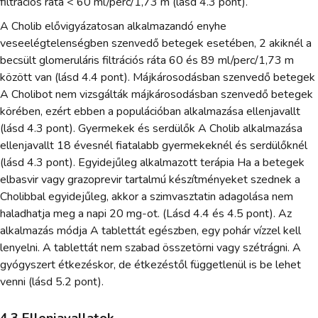
filtrációs ráta < 60 ml/perc/1,73 m (lásd 4.3 pont).
A Cholib elővigyázatosan alkalmazandó enyhe
veseelégtelenségben szenvedő betegek esetében, 2 akiknél a
becsült glomeruláris filtrációs ráta 60 és 89 ml/perc/1,73 m
között van (lásd 4.4 pont). Májkárosodásban szenvedő betegek
A Cholibot nem vizsgálták májkárosodásban szenvedő betegek
körében, ezért ebben a populációban alkalmazása ellenjavallt
(lásd 4.3 pont). Gyermekek és serdülők A Cholib alkalmazása
ellenjavallt 18 évesnél fiatalabb gyermekeknél és serdülőknél
(lásd 4.3 pont). Egyidejűleg alkalmazott terápia Ha a betegek
elbasvir vagy grazoprevir tartalmú készítményeket szednek a
Cholibbal egyidejűleg, akkor a szimvasztatin adagolása nem
haladhatja meg a napi 20 mg-ot. (Lásd 4.4 és 4.5 pont). Az
alkalmazás módja A tablettát egészben, egy pohár vízzel kell
lenyelni. A tablettát nem szabad összetörni vagy szétrágni. A
gyógyszert étkezéskor, de étkezéstől függetlenül is be lehet
venni (lásd 5.2 pont).
4.3 Ellenjavallatok