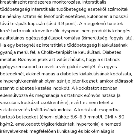
kreatininszint rendszeres monitorozása. Interstitialis
tüdőbetegség Interstitialis tüdőbetegség eseteiről számoltak
be néhány sztatin és fenofibrát esetében, különösen a hosszú
távú terápiák kapcsán (lásd 4.8 pont). A megjelenő tünetek
közé tartoznak a következők: dyspnoe, nem produktív köhögés,
az általános egészségi állapot romlása (kimerültség, fogyás, láz).
Ha egy betegnél az interstitialis tüdőbetegség kialakulásának
gyanúja merül fel, a Cholib-terápiát le kell állítani. Diabetes
mellitus Bizonyos jelek azt valószínűsítik, hogy a sztatinok
gyógyszercsoportja növeli a vér glükózszintjét, és egyes
betegeknél, akiknél magas a diabetes kialakulásának kockázata,
a hyperglykaemiának olyan szintje jelentkezhet, amikor előírások
szerinti diabetes kezelés indokolt. A kockázatot azonban
ellensúlyozza és meghaladja a sztatinok előnyös hatása (a
vascularis kockázat csökkentése), ezért ez nem lehet a
sztatinkezelés leállításának indoka. A kockázati csoportba
tartozó betegeket (éhomi glükóz: 5,6–6,9 mmol/l, BMI > 30
kg/m2, emelkedett trigliceridszintek, hypertonia) a nemzeti
irányelveknek megfelelően klinikailag és biokémiailag is