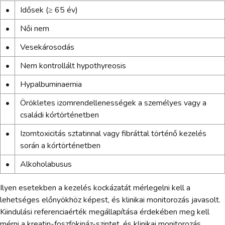
•
Idősek (≥ 65 év)
•
Női nem
•
Vesekárosodás
•
Nem kontrollált hypothyreosis
•
Hypalbuminaemia
•
Örökletes izomrendellenességek a személyes vagy a
családi kórtörténetben
•
Izomtoxicitás sztatinnal vagy fibráttal történő kezelés
során a kórtörténetben
•
Alkoholabusus
Ilyen esetekben a kezelés kockázatát mérlegelni kell a
lehetséges előnyökhöz képest, és klinikai monitorozás javasolt.
Kiindulási referenciaérték megállapítása érdekében meg kell
mérni a kreatin-foszfokináz-szintet, és klinikai monitorozás