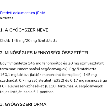
Eredeti dokumentum (EMA)
hirdetés
1. A GYÓGYSZER NEVE
Cholib 145 mg/20 mg filmtabletta
2. MINŐSÉGI ÉS MENNYISÉGI ÖSSZETÉTEL
Egy filmtabletta 145 mg fenofibrátot és 20 mg szimvasztatint
tartalmaz. Ismert hatású segédanyag(ok): Egy filmtabletta
160,1 mg laktózt (laktóz-monohidrát formájában), 145 mg
szacharózt, 0,7 mg szójalecitint (E322) és 0,17 mg narancssárga
FCF élelmiszer-színezéket (E110) tartalmaz. A segédanyagok
teljes listáját lásd a 6.1 pontban.
3. GYÓGYSZERFORMA