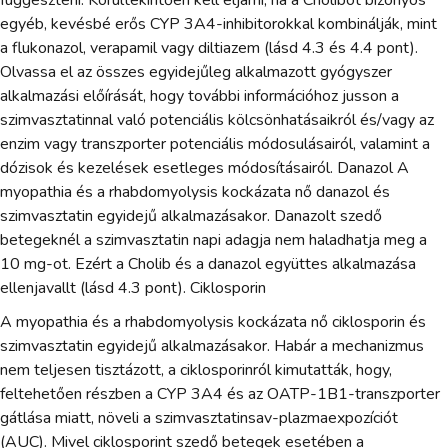
egyéb, kevésbé erős CYP 3A4-inhibitorokkal kombinálják, mint
a flukonazol, verapamil vagy diltiazem (lásd 4.3 és 4.4 pont).
Olvassa el az összes egyidejűleg alkalmazott gyógyszer
alkalmazási előírását, hogy további információhoz jusson a
szimvasztatinnal való potenciális kölcsönhatásaikról és/vagy az
enzim vagy transzporter potenciális módosulásairól, valamint a
dózisok és kezelések esetleges módosításairól. Danazol A
myopathia és a rhabdomyolysis kockázata nő danazol és
szimvasztatin egyidejű alkalmazásakor. Danazolt szedő
betegeknél a szimvasztatin napi adagja nem haladhatja meg a
10 mg-ot. Ezért a Cholib és a danazol együttes alkalmazása
ellenjavallt (lásd 4.3 pont). Ciklosporin
A myopathia és a rhabdomyolysis kockázata nő ciklosporin és
szimvasztatin egyidejű alkalmazásakor. Habár a mechanizmus
nem teljesen tisztázott, a ciklosporinról kimutatták, hogy,
feltehetően részben a CYP 3A4 és az OATP-1B1-transzporter
gátlása miatt, növeli a szimvasztatinsav-plazmaexpozíciót
(AUC). Mivel ciklosporint szedő betegek esetében a