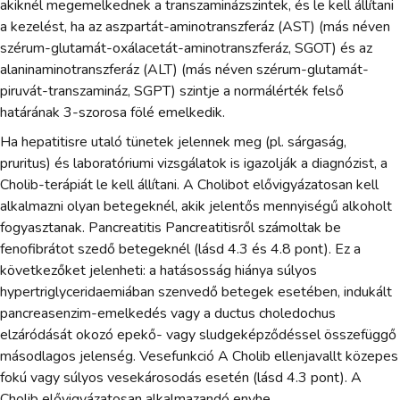
akiknél megemelkednek a transzaminázszintek, és le kell állítani
a kezelést, ha az aszpartát-aminotranszferáz (AST) (más néven
szérum-glutamát-oxálacetát-aminotranszferáz, SGOT) és az
alaninaminotranszferáz (ALT) (más néven szérum-glutamát-
piruvát-transzamináz, SGPT) szintje a normálérték felső
határának 3-szorosa fölé emelkedik.
Ha hepatitisre utaló tünetek jelennek meg (pl. sárgaság,
pruritus) és laboratóriumi vizsgálatok is igazolják a diagnózist, a
Cholib-terápiát le kell állítani. A Cholibot elővigyázatosan kell
alkalmazni olyan betegeknél, akik jelentős mennyiségű alkoholt
fogyasztanak. Pancreatitis Pancreatitisről számoltak be
fenofibrátot szedő betegeknél (lásd 4.3 és 4.8 pont). Ez a
következőket jelenheti: a hatásosság hiánya súlyos
hypertriglyceridaemiában szenvedő betegek esetében, indukált
pancreasenzim-emelkedés vagy a ductus choledochus
elzáródását okozó epekő- vagy sludgeképződéssel összefüggő
másodlagos jelenség. Vesefunkció A Cholib ellenjavallt közepes
fokú vagy súlyos vesekárosodás esetén (lásd 4.3 pont). A
Cholib elővigyázatosan alkalmazandó enyhe