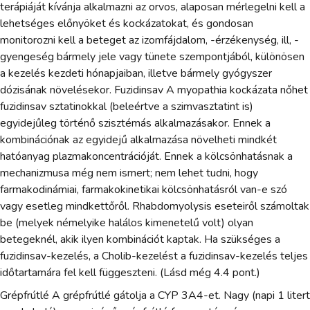
terápiáját kívánja alkalmazni az orvos, alaposan mérlegelni kell a
lehetséges előnyöket és kockázatokat, és gondosan
monitorozni kell a beteget az izomfájdalom, -érzékenység, ill, -
gyengeség bármely jele vagy tünete szempontjából, különösen
a kezelés kezdeti hónapjaiban, illetve bármely gyógyszer
dózisának növelésekor. Fuzidinsav A myopathia kockázata nőhet
fuzidinsav sztatinokkal (beleértve a szimvasztatint is)
egyidejűleg történő szisztémás alkalmazásakor. Ennek a
kombinációnak az egyidejű alkalmazása növelheti mindkét
hatóanyag plazmakoncentrációját. Ennek a kölcsönhatásnak a
mechanizmusa még nem ismert; nem lehet tudni, hogy
farmakodinámiai, farmakokinetikai kölcsönhatásról van-e szó
vagy esetleg mindkettőről. Rhabdomyolysis eseteiről számoltak
be (melyek némelyike halálos kimenetelű volt) olyan
betegeknél, akik ilyen kombinációt kaptak. Ha szükséges a
fuzidinsav-kezelés, a Cholib-kezelést a fuzidinsav-kezelés teljes
időtartamára fel kell függeszteni. (Lásd még 4.4 pont.)
Grépfrútlé A grépfrútlé gátolja a CYP 3A4-et. Nagy (napi 1 litert