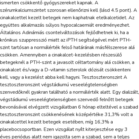
ismerten csökkentő gyógyszereket kapnak. A
szérumkalciumszintet szorosan ellenőrizni kell (lásd 4.5 pont). A
cinakalcettel kezelt betegek nem kaphatnak etelkalcetidet. Az
együttes alkalmazás súlyos hypocalcaemiát eredményezhet.
Általános Adinámiás csontelváltozások fejlődhetnek ki, ha a
krónikus szuppresszió miatt az iPTH segítségével mért PTH-
szint tartósan a normálérték felső határának másfélszerese alá
csökken. Amennyiben a cinakalcet-kezelésben részesülő
betegeknél a PTH-szint a javasolt céltartomány alá csökken, a
cinakalcet és/vagy a D-vitamin szterolok dózisát csökkenteni
kell, vagy a kezelést abba kell hagyni. Tesztoszteronszint A
tesztoszteronszint végstádiumú veseelégtelenségben
szenvedőknél gyakran található a normálérték alatt. Egy dializált,
végstádiumú veseelégtelenségben szenvedő felnőtt betegek
bevonásával elvégzett vizsgálatban 6 hónap elteltével a szabad
tesztoszteronszint csökkenésének középértéke 31,3% volt a
cinakalcettel kezelt betegek esetében, míg 16,3% a
placebocsoportban. Ezen vizsgálat nyílt kiterjesztése egy 3
éves periódus alatt nem igazolta sem a szabad, sem a teljes