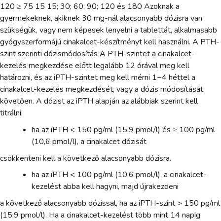
120 ≥ 75 15 15; 30; 60; 90; 120 és 180 Azoknak a
gyermekeknek, akiknek 30 mg-nál alacsonyabb dózisra van
szükségük, vagy nem képesek lenyelni a tablettát, alkalmasabb
gyógyszerformájú cinakalcet-készítményt kell használni. A PTH-
szint szerinti dózismódosítás A PTH-szintet a cinakalcet-
kezelés megkezdése előtt legalább 12 órával meg kell
határozni, és az iPTH-szintet meg kell mérni 1−4 héttel a
cinakalcet-kezelés megkezdését, vagy a dózis módosítását
követően. A dózist az iPTH alapján az alábbiak szerint kell
titrálni:
ha az iPTH < 150 pg/ml (15,9 pmol/l) és ≥ 100 pg/ml
(10,6 pmol/l), a cinakalcet dózisát
csökkenteni kell a következő alacsonyabb dózisra.
ha az iPTH < 100 pg/ml (10,6 pmol/l), a cinakalcet-
kezelést abba kell hagyni, majd újrakezdeni
a következő alacsonyabb dózissal, ha az iPTH-szint > 150 pg/ml
(15,9 pmol/l). Ha a cinakalcet-kezelést több mint 14 napig