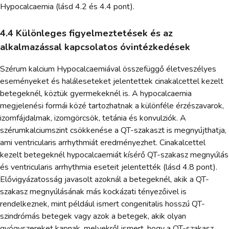
Hypocalcaemia (lásd 4.2 és 4.4 pont).
4.4 Különleges figyelmeztetések és az
alkalmazással kapcsolatos óvintézkedések
Szérum kalcium Hypocalcaemiával összefüggő életveszélyes
eseményeket és haláleseteket jelentettek cinakalcettel kezelt
betegeknél, köztük gyermekeknél is. A hypocalcaemia
megjelenési formái közé tartozhatnak a különféle érzészavarok,
izomfájdalmak, izomgörcsök, tetánia és konvulziók. A
szérumkalciumszint csökkenése a QT-szakaszt is megnyújthatja,
ami ventricularis arrhythmiát eredményezhet. Cinakalcettel
kezelt betegeknél hypocalcaemiát kísérő QT-szakasz megnyúlás
és ventricularis arrhythmia eseteit jelentették (lásd 4.8 pont).
Elővigyázatosság javasolt azoknál a betegeknél, akik a QT-
szakasz megnyúlásának más kockázati tényezőivel is
rendelkeznek, mint például ismert congenitalis hosszú QT-
szindrómás betegek vagy azok a betegek, akik olyan
gyógyszereket kapnak, melyekről ismert, hogy a QT-szakasz