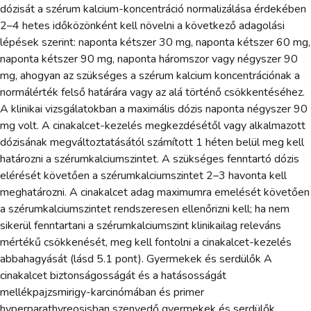
dózisát a szérum kalcium-koncentráció normalizálása érdekében
2–4 hetes időközönként kell növelni a következő adagolási
lépések szerint: naponta kétszer 30 mg, naponta kétszer 60 mg,
naponta kétszer 90 mg, naponta háromszor vagy négyszer 90
mg, ahogyan az szükséges a szérum kalcium koncentrációnak a
normálérték felső határára vagy az alá történő csökkentéséhez.
A klinikai vizsgálatokban a maximális dózis naponta négyszer 90
mg volt. A cinakalcet-kezelés megkezdésétől vagy alkalmazott
dózisának megváltoztatásától számított 1 héten belül meg kell
határozni a szérumkalciumszintet. A szükséges fenntartó dózis
elérését követően a szérumkalciumszintet 2–3 havonta kell
meghatározni. A cinakalcet adag maximumra emelését követően
a szérumkalciumszintet rendszeresen ellenőrizni kell; ha nem
sikerül fenntartani a szérumkalciumszint klinikailag releváns
mértékű csökkenését, meg kell fontolni a cinakalcet-kezelés
abbahagyását (lásd 5.1 pont). Gyermekek és serdülők A
cinakalcet biztonságosságát és a hatásosságát
mellékpajzsmirigy-karcinómában és primer
hyperparathyreosisban szenvedő gyermekek és serdülők