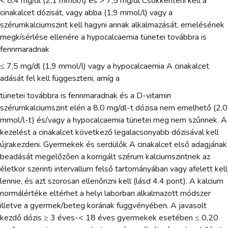
< 8,4 mg/dl (2,1 mmol/l) és > 7,5 mg/dl Csökkenteni kell a
cinakalcet dózisát, vagy abba (1,9 mmol/l) vagy a
szérumkalciumszint kell hagyni annak alkalmazását. emelésének
megkísérlése ellenére a hypocalcaemia tünetei továbbra is
fennmaradnak
≤ 7,5 mg/dl (1,9 mmol/l) vagy a hypocalcaemia A cinakalcet
adását fel kell függeszteni, amíg a
tünetei továbbra is fennmaradnak és a D-vitamin
szérumkalciumszint eléri a 8,0 mg/dl-t dózisa nem emelhető (2,0
mmol/l-t) és/vagy a hypocalcaemia tünetei meg nem szűnnek. A
kezelést a cinakalcet következő legalacsonyabb dózisával kell
újrakezdeni. Gyermekek és serdülők A cinakalcet első adagjának
beadását megelőzően a korrigált szérum kalciumszintnek az
életkor szerinti intervallum felső tartományában vagy afelett kell
lennie, és azt szorosan ellenőrizni kell (lásd 4.4 pont). A kalcium
normálértéke eltérhet a helyi laborban alkalmazott módszer
illetve a gyermek/beteg korának függvényében. A javasolt
kezdő dózis ≥ 3 éves-< 18 éves gyermekek esetében ≤ 0,20