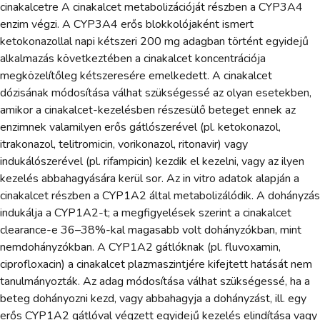
cinakalcetre A cinakalcet metabolizációját részben a CYP3A4
enzim végzi. A CYP3A4 erős blokkolójaként ismert
ketokonazollal napi kétszeri 200 mg adagban történt egyidejű
alkalmazás következtében a cinakalcet koncentrációja
megközelítőleg kétszeresére emelkedett. A cinakalcet
dózisának módosítása válhat szükségessé az olyan esetekben,
amikor a cinakalcet-kezelésben részesülő beteget ennek az
enzimnek valamilyen erős gátlószerével (pl. ketokonazol,
itrakonazol, telitromicin, vorikonazol, ritonavir) vagy
indukálószerével (pl. rifampicin) kezdik el kezelni, vagy az ilyen
kezelés abbahagyására kerül sor. Az in vitro adatok alapján a
cinakalcet részben a CYP1A2 által metabolizálódik. A dohányzás
indukálja a CYP1A2-t; a megfigyelések szerint a cinakalcet
clearance-e 36–38%-kal magasabb volt dohányzókban, mint
nemdohányzókban. A CYP1A2 gátlóknak (pl. fluvoxamin,
ciprofloxacin) a cinakalcet plazmaszintjére kifejtett hatását nem
tanulmányozták. Az adag módosítása válhat szükségessé, ha a
beteg dohányozni kezd, vagy abbahagyja a dohányzást, ill. egy
erős CYP1A2 gátlóval végzett egyidejű kezelés elindítása vagy