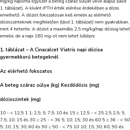
mg/kg naponta egyszer a beteg száraz súlyát véve alapul (lásd
1. táblázat). A kívánt iPTH érték elérése érdekében a dózis
emelhető. A dózist fokozatosan kell emelni az elérhető
dózisszinteknek megfelelően (lásd 1. táblázat) nem gyakrabban,
mint 4 hetente. A dózist a maximális 2,5 mg/kg/nap dózisig lehet
emelni, de a napi 180 mg-ot nem lehet túllépni.
1. táblázat – A Cinacalcet Viatris napi dózisa
gyermekkorú betegeknél
Az elérhető fokozatos
A beteg száraz súlya (kg) Kezdődózis (mg)
dózisszintek (mg)
10 - < 12,5 1 1; 2,5; 5; 7,5; 10 és 15 ≥ 12,5 - < 25 2,5 2,5; 5;
7,5; 10; 15 és 30 ≥ 25 - < 36 5; 10; 15; 30 és 60 5 ≥ 36 - < 50
5; 10; 15; 30; 60 és 90 ≥ 50 - < 75 10 10; 15; 30; 60; 90 és