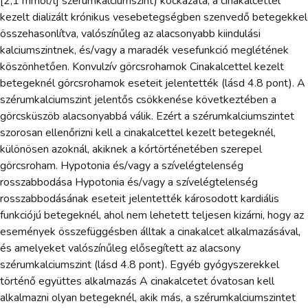
[2,1 mmol/l] szérumkalciumszint) kockázata, a cinakalcettel
kezelt dializált krónikus vesebetegségben szenvedő betegekkel
összehasonlítva, valószínűleg az alacsonyabb kiindulási
kalciumszintnek, és/vagy a maradék vesefunkció meglétének
köszönhetően. Konvulzív görcsrohamok Cinakalcettel kezelt
betegeknél görcsrohamok eseteit jelentették (lásd 4.8 pont). A
szérumkalciumszint jelentős csökkenése következtében a
görcsküszöb alacsonyabbá válik. Ezért a szérumkalciumszintet
szorosan ellenőrizni kell a cinakalcettel kezelt betegeknél,
különösen azoknál, akiknek a kórtörténetében szerepel
görcsroham. Hypotonia és/vagy a szívelégtelenség
rosszabbodása Hypotonia és/vagy a szívelégtelenség
rosszabbodásának eseteit jelentették károsodott kardiális
funkciójú betegeknél, ahol nem lehetett teljesen kizárni, hogy az
események összefüggésben álltak a cinakalcet alkalmazásával,
és amelyeket valószínűleg elősegített az alacsony
szérumkalciumszint (lásd 4.8 pont). Egyéb gyógyszerekkel
történő együttes alkalmazás A cinakalcetet óvatosan kell
alkalmazni olyan betegeknél, akik más, a szérumkalciumszintet