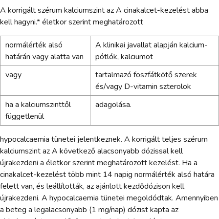
A korrigált szérum kalciumszint az A cinakalcet-kezelést abba
kell hagyni.* életkor szerint meghatározott
normálérték alsó
A klinikai javallat alapján kalcium-
határán vagy alatta van
pótlók, kalciumot
vagy
tartalmazó foszfátkötő szerek
és/vagy D-vitamin szterolok
ha a kalciumszinttől
adagolása.
függetlenül
hypocalcaemia tünetei jelentkeznek. A korrigált teljes szérum
kalciumszint az A következő alacsonyabb dózissal kell
újrakezdeni a életkor szerint meghatározott kezelést. Ha a
cinakalcet-kezelést több mint 14 napig normálérték alsó határa
felett van, és leállították, az ajánlott kezdődózison kell
újrakezdeni. A hypocalcaemia tünetei megoldódtak. Amennyiben
a beteg a legalacsonyabb (1 mg/nap) dózist kapta az