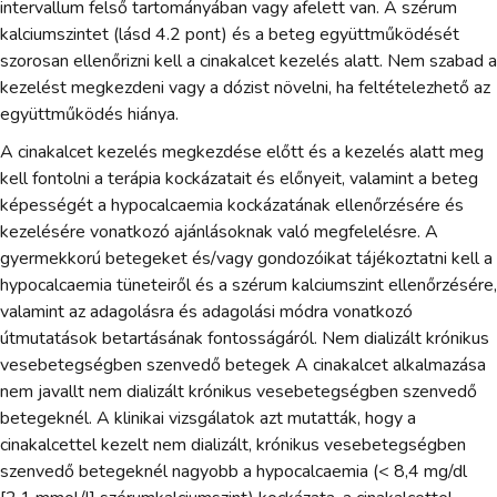
intervallum felső tartományában vagy afelett van. A szérum
kalciumszintet (lásd 4.2 pont) és a beteg együttműködését
szorosan ellenőrizni kell a cinakalcet kezelés alatt. Nem szabad a
kezelést megkezdeni vagy a dózist növelni, ha feltételezhető az
együttműködés hiánya.
A cinakalcet kezelés megkezdése előtt és a kezelés alatt meg
kell fontolni a terápia kockázatait és előnyeit, valamint a beteg
képességét a hypocalcaemia kockázatának ellenőrzésére és
kezelésére vonatkozó ajánlásoknak való megfelelésre. A
gyermekkorú betegeket és/vagy gondozóikat tájékoztatni kell a
hypocalcaemia tüneteiről és a szérum kalciumszint ellenőrzésére,
valamint az adagolásra és adagolási módra vonatkozó
útmutatások betartásának fontosságáról. Nem dializált krónikus
vesebetegségben szenvedő betegek A cinakalcet alkalmazása
nem javallt nem dializált krónikus vesebetegségben szenvedő
betegeknél. A klinikai vizsgálatok azt mutatták, hogy a
cinakalcettel kezelt nem dializált, krónikus vesebetegségben
szenvedő betegeknél nagyobb a hypocalcaemia (< 8,4 mg/dl