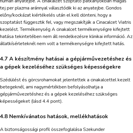
humán anyatejbe. A cinakalcet szoptató patkányokban magas
tej per plazma aránnyal választódik ki az anyatejbe. Gondos
előny/kockázat kiértékelés után el kell dönteni, hogy a
szoptatást függesztik fel, vagy megszakítják a Cinacalcet Viatris
kezelést. Termékenység A cinakalcet termékenységre kifejtett
hatása tekintetében nem áll rendelkezésre klinikai információ. Az
állatkísérleteknél nem volt a termékenységre kifejtett hatás.
4.7 A készítmény hatásai a gépjárművezetéshez és
a gépek kezeléséhez szükséges képességekre
Szédülést és görcsrohamokat jelentettek a cinakalcettel kezelt
betegeknél, ami nagymértékben befolyásolhatja a
gépjárművezetéshez és a gépek kezeléséhez szükséges
képességeket (lásd 4.4 pont).
4.8 Nemkívánatos hatások, mellékhatások
A biztonságossági profil összefoglalása Szekunder