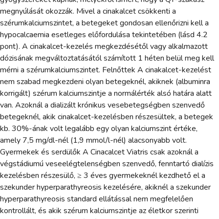
megnyúlását okozzák. Mivel a cinakalcet csökkenti a
szérumkalciumszintet, a betegeket gondosan ellenőrizni kell a
hypocalcaemia esetleges előfordulása tekintetében (lásd 4.2
pont). A cinakalcet-kezelés megkezdésétől vagy alkalmazott
dózisának megváltoztatásától számított 1 héten belül meg kell
mérni a szérumkalciumszintet. Felnőttek A cinakalcet-kezelést
nem szabad megkezdeni olyan betegeknél, akiknek (albuminra
korrigált) szérum kalciumszintje a normálérték alsó határa alatt
van. Azoknál a dializált krónikus vesebetegségben szenvedő
betegeknél, akik cinakalcet-kezelésben részesültek, a betegek
kb. 30%-ának volt legalább egy olyan kalciumszint értéke,
amely 7,5 mg/dl-nél (1,9 mmol/l-nél) alacsonyabb volt.
Gyermekek és serdülők A Cinacalcet Viatris csak azoknál a
végstádiumú veseelégtelenségben szenvedő, fenntartó dialízis
kezelésben részesülő, ≥ 3 éves gyermekeknél kezdhető el a
szekunder hyperparathyreosis kezelésére, akiknél a szekunder
hyperparathyreosis standard ellátással nem megfelelően
kontrollált, és akik szérum kalciumszintje az életkor szerinti