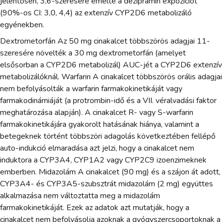
jelentősen, 3,6-szeresére emelte a dezipramin expozíciót
(90%-os CI: 3,0, 4,4) az extenzív CYP2D6 metabolizáló
egyénekben.
Dextrometorfán Az 50 mg cinakalcet többszörös adagjai 11-
szeresére növelték a 30 mg dextrometorfán (amelyet
elsősorban a CYP2D6 metabolizál) AUC-jét a CYP2D6 extenzív
metabolizálóknál. Warfarin A cinakalcet többszörös orális adagjai
nem befolyásolták a warfarin farmakokinetikáját vagy
farmakodinámiáját (a protrombin-idő és a VII. véralvadási faktor
meghatározása alapján). A cinakalcet R- vagy S-warfarin
farmakokinetikájára gyakorolt hatásának hiánya, valamint a
betegeknek történt többszöri adagolás következtében fellépő
auto-indukció elmaradása azt jelzi, hogy a cinakalcet nem
induktora a CYP3A4, CYP1A2 vagy CYP2C9 izoenzimeknek
emberben. Midazolám A cinakalcet (90 mg) és a szájon át adott,
CYP3A4- és CYP3A5-szubsztrát midazolám (2 mg) együttes
alkalmazása nem változtatta meg a midazolám
farmakokinetikáját. Ezek az adatok azt mutatják, hogy a
cinakalcet nem befolyásolja azoknak a gyógyszercsoportoknak a