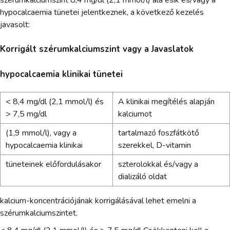
hypocalcaemia tünetei jelentkeznek, a következő kezelés
javasolt:
Korrigált szérumkalciumszint vagy a Javaslatok
hypocalcaemia klinikai tünetei
< 8,4 mg/dl (2,1 mmol/l) és
A klinikai megítélés alapján
> 7,5 mg/dl
kalciumot
(1,9 mmol/l), vagy a
tartalmazó foszfátkötő
hypocalcaemia klinikai
szerekkel, D-vitamin
tüneteinek előfordulásakor
szterolokkal és/vagy a
dializáló oldat
kalcium-koncentrációjának korrigálásával lehet emelni a
szérumkalciumszintet.