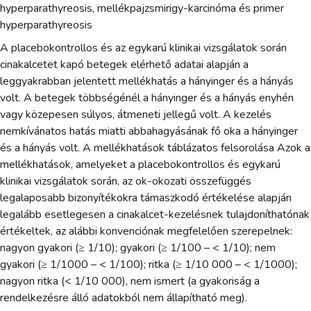
hyperparathyreosis, mellékpajzsmirigy-karcinóma és primer
hyperparathyreosis
A placebokontrollos és az egykarú klinikai vizsgálatok során
cinakalcetet kapó betegek elérhető adatai alapján a
leggyakrabban jelentett mellékhatás a hányinger és a hányás
volt. A betegek többségénél a hányinger és a hányás enyhén
vagy közepesen súlyos, átmeneti jellegű volt. A kezelés
nemkívánatos hatás miatti abbahagyásának fő oka a hányinger
és a hányás volt. A mellékhatások táblázatos felsorolása Azok a
mellékhatások, amelyeket a placebokontrollos és egykarú
klinikai vizsgálatok során, az ok-okozati összefüggés
legalaposabb bizonyítékokra támaszkodó értékelése alapján
legalább esetlegesen a cinakalcet-kezelésnek tulajdoníthatónak
értékeltek, az alábbi konvenciónak megfelelően szerepelnek:
nagyon gyakori (≥ 1/10); gyakori (≥ 1/100 – < 1/10); nem
gyakori (≥ 1/1000 – < 1/100); ritka (≥ 1/10 000 – < 1/1000);
nagyon ritka (< 1/10 000), nem ismert (a gyakoriság a
rendelkezésre álló adatokból nem állapítható meg).