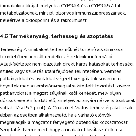
farmakokinetikáját, melyek a CYP3A4 és a CYP3A5 által
metabolizálódnak, mint pl. bizonyos immunszuppresszánsok,
beleértve a ciklosporint és a takrolimuszt.
4.6 Termékenység, terhesség és szoptatás
Terhesség A cinakalcet terhes nőknél történő alkalmazása
tekintetében nem áll rendelkezésre klinikai információ.
Állatkísérletek nem igazoltak direkt káros hatásokat terhesség,
szülés vagy születés utáni fejlődés tekintetében. Vemhes
patkányokkal és nyulakkal végzett vizsgálatok során nem
figyeltek meg az embrióra/magzatra kifejtett toxicitást, kivéve
patkányoknál a magzat súlyának csökkenését, mely olyan
dózisok esetén fordult elő, amelyek az anyára nézve is toxikusak
voltak (lásd 5.3 pont). A Cinacalcet Viatris terhesség alatt csak
abban az esetben alkalmazható, ha a várható előnyök
meghaladják a magzatot fenyegető potenciális kockázatokat.
Szoptatás Nem ismert, hogy a cinakalcet kiválasztódik-e a