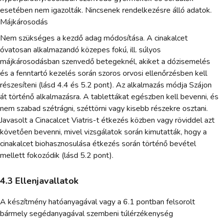
esetében nem igazolták. Nincsenek rendelkezésre álló adatok.
Májkárosodás
Nem szükséges a kezdő adag módosítása. A cinakalcet
óvatosan alkalmazandó közepes fokú, ill. súlyos
májkárosodásban szenvedő betegeknél, akiket a dózisemelés
és a fenntartó kezelés során szoros orvosi ellenőrzésben kell
részesíteni (lásd 4.4 és 5.2 pont). Az alkalmazás módja Szájon
át történő alkalmazásra. A tablettákat egészben kell bevenni, és
nem szabad szétrágni, széttörni vagy kisebb részekre osztani.
Javasolt a Cinacalcet Viatris-t étkezés közben vagy röviddel azt
követően bevenni, mivel vizsgálatok során kimutatták, hogy a
cinakalcet biohasznosulása étkezés során történő bevétel
mellett fokozódik (lásd 5.2 pont).
4.3 Ellenjavallatok
A készítmény hatóanyagával vagy a 6.1 pontban felsorolt
bármely segédanyagával szembeni túlérzékenység