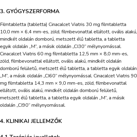
3. GYÓGYSZERFORMA
Filmtabletta (tabletta) Cinacalcet Viatris 30 mg filmtabletta
10,0 mm × 6,4 mm-es, zöld, filmbevonattal ellátott, ovális alakú,
mindkét oldalán domború, metszett élű tabletta, a tabletta
egyik oldalán „M”, a másik oldalán „CI30” mélynyomással.
Cinacalcet Viatris 60 mg filmtabletta 12,5 mm × 8,0 mm-es,
zöld, filmbevonattal ellátott, ovális alakú, mindkét oldalán
domború felületű, metszett élű tabletta, a tabletta egyik oldalán
„M”, a másik oldalán „CI60” mélynyomással. Cinacalcet Viatris 90
mg filmtabletta 14,3 mm × 9,0 mm-es, zöld, filmbevonattal
ellátott, ovális alakú, mindkét oldalán domború felületű,
metszett élű tabletta, a tabletta egyik oldalán „M”, a másik
oldalán „CI90” mélynyomással.
4. KLINIKAI JELLEMZŐK
4.1 Terápiás javallatok