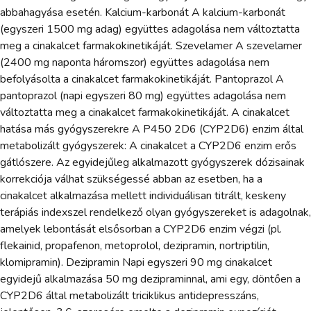
abbahagyása esetén. Kalcium-karbonát A kalcium-karbonát
(egyszeri 1500 mg adag) együttes adagolása nem változtatta
meg a cinakalcet farmakokinetikáját. Szevelamer A szevelamer
(2400 mg naponta háromszor) együttes adagolása nem
befolyásolta a cinakalcet farmakokinetikáját. Pantoprazol A
pantoprazol (napi egyszeri 80 mg) együttes adagolása nem
változtatta meg a cinakalcet farmakokinetikáját. A cinakalcet
hatása más gyógyszerekre A P450 2D6 (CYP2D6) enzim által
metabolizált gyógyszerek: A cinakalcet a CYP2D6 enzim erős
gátlószere. Az egyidejűleg alkalmazott gyógyszerek dózisainak
korrekciója válhat szükségessé abban az esetben, ha a
cinakalcet alkalmazása mellett individuálisan titrált, keskeny
terápiás indexszel rendelkező olyan gyógyszereket is adagolnak,
amelyek lebontását elsősorban a CYP2D6 enzim végzi (pl.
flekainid, propafenon, metoprolol, dezipramin, nortriptilin,
klomipramin). Dezipramin Napi egyszeri 90 mg cinakalcet
egyidejű alkalmazása 50 mg dezipraminnal, ami egy, döntően a
CYP2D6 által metabolizált triciklikus antidepresszáns,