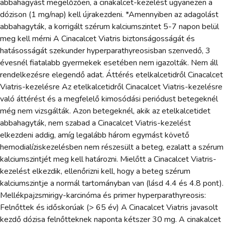
abbahagyást megelőzően, a cinakalcet-kezelést ugyanezen a
dózison (1 mg/nap) kell újrakezdeni. *Amennyiben az adagolást
abbahagyták, a korrigált szérum kalciumszintet 5-7 napon belül
meg kell mérni A Cinacalcet Viatris biztonságosságát és
hatásosságát szekunder hyperparathyreosisban szenvedő, 3
évesnél fiatalabb gyermekek esetében nem igazolták. Nem áll
rendelkezésre elegendő adat. Áttérés etelkalcetidről Cinacalcet
Viatris-kezelésre Az etelkalcetidről Cinacalcet Viatris-kezelésre
való áttérést és a megfelelő kimosódási periódust betegeknél
még nem vizsgálták. Azon betegeknél, akik az etelkalcetidet
abbahagyták, nem szabad a Cinacalcet Viatris-kezelést
elkezdeni addig, amíg legalább három egymást követő
hemodialíziskezelésben nem részesült a beteg, ezalatt a szérum
kalciumszintjét meg kell határozni. Mielőtt a Cinacalcet Viatris-
kezelést elkezdik, ellenőrizni kell, hogy a beteg szérum
kalciumszintje a normál tartományban van (lásd 4.4 és 4.8 pont).
Mellékpajzsmirigy-karcinóma és primer hyperparathyreosis:
Felnőttek és időskorúak (> 65 év) A Cinacalcet Viatris javasolt
kezdő dózisa felnőtteknek naponta kétszer 30 mg. A cinakalcet