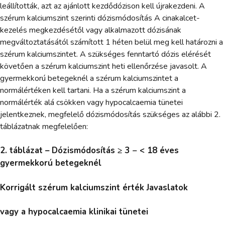
leállították, azt az ajánlott kezdődózison kell újrakezdeni. A
szérum kalciumszint szerinti dózismódosítás A cinakalcet-
kezelés megkezdésétől vagy alkalmazott dózisának
megváltoztatásától számított 1 héten belül meg kell határozni a
szérum kalciumszintet. A szükséges fenntartó dózis elérését
követően a szérum kalciumszint heti ellenőrzése javasolt. A
gyermekkorú betegeknél a szérum kalciumszintet a
normálértéken kell tartani. Ha a szérum kalciumszint a
normálérték alá csökken vagy hypocalcaemia tünetei
jelentkeznek, megfelelő dózismódosítás szükséges az alábbi 2.
táblázatnak megfelelően:
2. táblázat – Dózismódosítás ≥ 3 − < 18 éves
gyermekkorú betegeknél
Korrigált szérum kalciumszint érték Javaslatok
vagy a hypocalcaemia klinikai tünetei