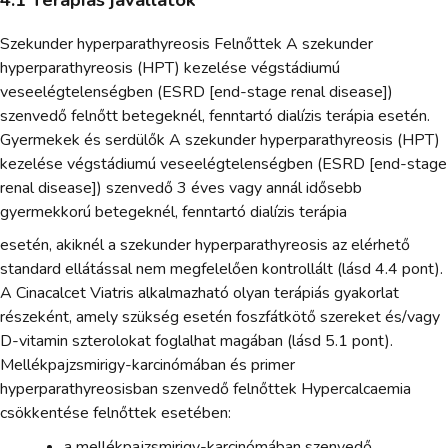
Szekunder hyperparathyreosis Felnőttek A szekunder
hyperparathyreosis (HPT) kezelése végstádiumú
veseelégtelenségben (ESRD [end-stage renal disease])
szenvedő felnőtt betegeknél, fenntartó dialízis terápia esetén.
Gyermekek és serdülők A szekunder hyperparathyreosis (HPT)
kezelése végstádiumú veseelégtelenségben (ESRD [end-stage
renal disease]) szenvedő 3 éves vagy annál idősebb
gyermekkorú betegeknél, fenntartó dialízis terápia
esetén, akiknél a szekunder hyperparathyreosis az elérhető
standard ellátással nem megfelelően kontrollált (lásd 4.4 pont).
A Cinacalcet Viatris alkalmazható olyan terápiás gyakorlat
részeként, amely szükség esetén foszfátkötő szereket és/vagy
D-vitamin szterolokat foglalhat magában (lásd 5.1 pont).
Mellékpajzsmirigy-karcinómában és primer
hyperparathyreosisban szenvedő felnőttek Hypercalcaemia
csökkentése felnőttek esetében:
a mellékpajzsmirigy-karcinómában szenvedő