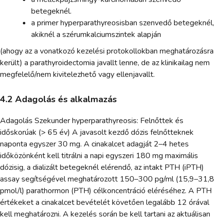
betegeknél.
a primer hyperparathyreosisban szenvedő betegeknél,
akiknél a szérumkalciumszintek alapján
(ahogy az a vonatkozó kezelési protokollokban meghatározásra
került) a parathyroidectomia javallt lenne, de az klinikailag nem
megfelelő/nem kivitelezhető vagy ellenjavallt.
4.2 Adagolás és alkalmazás
Adagolás Szekunder hyperparathyreosis: Felnőttek és
időskorúak (> 65 év) A javasolt kezdő dózis felnőtteknek
naponta egyszer 30 mg. A cinakalcet adagját 2–4 hetes
időközönként kell titrálni a napi egyszeri 180 mg maximális
dózisig, a dializált betegeknél elérendő, az intakt PTH (iPTH)
assay segítségével meghatározott 150–300 pg/ml (15,9–31,8
pmol/l) parathormon (PTH) célkoncentráció eléréséhez. A PTH
értékeket a cinakalcet bevételét követően legalább 12 órával
kell meghatározni. A kezelés során be kell tartani az aktuálisan