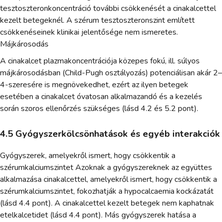
tesztoszteronkoncentráció további csökkenését a cinakalcettel
kezelt betegeknél. A szérum tesztoszteronszint említett
csökkenéseinek klinikai jelentősége nem ismeretes.
Májkárosodás
A cinakalcet plazmakoncentrációja közepes fokú, ill. súlyos
májkárosodásban (Child-Pugh osztályozás) potenciálisan akár 2–
4-szeresére is megnövekedhet, ezért az ilyen betegek
esetében a cinakalcet óvatosan alkalmazandó és a kezelés
során szoros ellenőrzés szükséges (lásd 4.2 és 5.2 pont).
4.5 Gyógyszerkölcsönhatások és egyéb interakciók
Gyógyszerek, amelyekről ismert, hogy csökkentik a
szérumkalciumszintet Azoknak a gyógyszereknek az együttes
alkalmazása cinakalcettel, amelyekről ismert, hogy csökkentik a
szérumkalciumszintet, fokozhatják a hypocalcaemia kockázatát
(lásd 4.4 pont). A cinakalcettel kezelt betegek nem kaphatnak
etelkalcetidet (lásd 4.4 pont). Más gyógyszerek hatása a