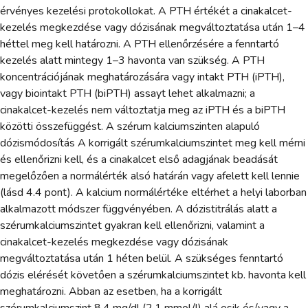
érvényes kezelési protokollokat. A PTH értékét a cinakalcet-
kezelés megkezdése vagy dózisának megváltoztatása után 1–4
héttel meg kell határozni. A PTH ellenőrzésére a fenntartó
kezelés alatt mintegy 1–3 havonta van szükség. A PTH
koncentrációjának meghatározására vagy intakt PTH (iPTH),
vagy biointakt PTH (biPTH) assayt lehet alkalmazni; a
cinakalcet-kezelés nem változtatja meg az iPTH és a biPTH
közötti összefüggést. A szérum kalciumszinten alapuló
dózismódosítás A korrigált szérumkalciumszintet meg kell mérni
és ellenőrizni kell, és a cinakalcet első adagjának beadását
megelőzően a normálérték alsó határán vagy afelett kell lennie
(lásd 4.4 pont). A kalcium normálértéke eltérhet a helyi laborban
alkalmazott módszer függvényében. A dózistitrálás alatt a
szérumkalciumszintet gyakran kell ellenőrizni, valamint a
cinakalcet-kezelés megkezdése vagy dózisának
megváltoztatása után 1 héten belül. A szükséges fenntartó
dózis elérését követően a szérumkalciumszintet kb. havonta kell
meghatározni. Abban az esetben, ha a korrigált
szérumkalciumszint 8,4 mg/dl (2,1 mmol/l) alá esik és/vagy a