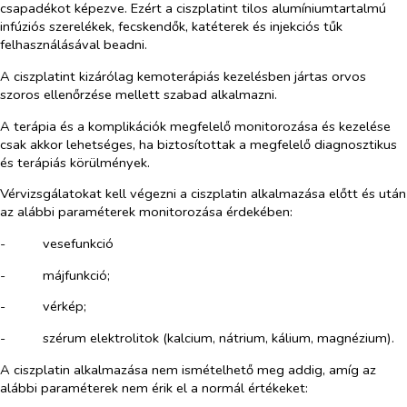
csapadékot képezve. Ezért a ciszplatint tilos alumíniumtartalmú
infúziós szerelékek, fecskendők, katéterek és injekciós tűk
felhasználásával beadni.
A ciszplatint kizárólag kemoterápiás kezelésben jártas orvos
szoros ellenőrzése mellett szabad alkalmazni.
A terápia és a komplikációk megfelelő monitorozása és kezelése
csak akkor lehetséges, ha biztosítottak a megfelelő diagnosztikus
és terápiás körülmények.
Vérvizsgálatokat kell végezni a ciszplatin alkalmazása előtt és után
az alábbi paraméterek monitorozása érdekében:
-​
vesefunkció
-​
májfunkció;
-​
vérkép;
-​
szérum elektrolitok (kalcium, nátrium, kálium, magnézium).
A ciszplatin alkalmazása nem ismételhető meg addig, amíg az
alábbi paraméterek nem érik el a normál értékeket: