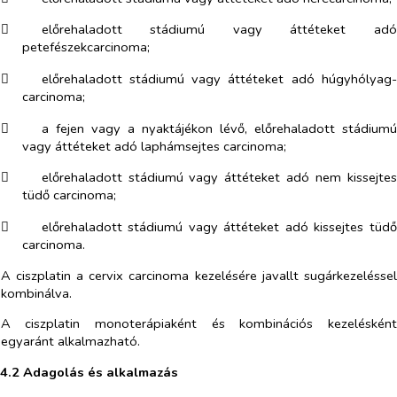
​
előrehaladott stádiumú vagy áttéteket adó
petefészekcarcinoma;
​
előrehaladott stádiumú vagy áttéteket adó húgyhólyag-
carcinoma;
​
a fejen vagy a nyaktájékon lévő, előrehaladott stádiumú
vagy áttéteket adó laphámsejtes carcinoma;
​
előrehaladott stádiumú vagy áttéteket adó nem kissejtes
tüdő carcinoma;
​
előrehaladott stádiumú vagy áttéteket adó kissejtes tüdő
carcinoma.
A ciszplatin a cervix carcinoma kezelésére javallt sugárkezeléssel
kombinálva.
A ciszplatin monoterápiaként és kombinációs kezelésként
egyaránt alkalmazható.
4.2 Adagolás és alkalmazás