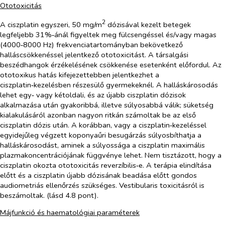
Ototoxicitás
2
A ciszplatin egyszeri, 50 mg/m
dózisával kezelt betegek
legfeljebb 31%‑ánál figyeltek meg fülcsengéssel és/vagy magas
(4000‑8000 Hz) frekvenciatartományban bekövetkező
halláscsökkenéssel jelentkező ototoxicitást. A társalgási
beszédhangok érzékelésének csökkenése esetenként előfordul. Az
ototoxikus hatás kifejezettebben jelentkezhet a
ciszplatin‑kezelésben részesülő gyermekeknél. A halláskárosodás
lehet egy‑ vagy kétoldali, és az újabb ciszplatin dózisok
alkalmazása után gyakoribbá, illetve súlyosabbá válik; süketség
kialakulásáról azonban nagyon ritkán számoltak be az első
ciszplatin dózis után. A korábban, vagy a ciszplatin‑kezeléssel
egyidejűleg végzett koponyaűri besugárzás súlyosbíthatja a
halláskárosodást, aminek a súlyossága a ciszplatin maximális
plazmakoncentrációjának függvénye lehet. Nem tisztázott, hogy a
ciszplatin okozta ototoxicitás reverzíbilis‑e. A terápia elindítása
előtt és a ciszplatin újabb dózisának beadása előtt gondos
audiometriás ellenőrzés szükséges. Vestibularis toxicitásról is
beszámoltak. (lásd 4.8 pont).
Májfunkció és haematológiai paraméterek