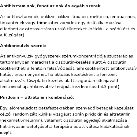
Antihisztaminok, fenotiazinok és egyéb szerek:
Az antihisztaminok, buklizin, ciklizin, loxapin, meklozin, fenotiazinok,
tioxantének vagy trimetobenzamidok egyidejű alkalmazása
elfedheti az ototoxicitásra utaló tüneteket (például a szédülést és
a fülzúgást).
Antikonvulzív szerek:
Az antikonvulzív gyógyszerek szérumkoncentrációja szubterápiás
tartományban maradhat a ciszplatin‑kezelés alatt.A ciszplatin
csökkentheti a fenitoin felszívódását, ami csökkentett antikonvulzív
hatást eredményezhet, ha aktuális kezelésként a fenitoint
alkalmazzák. Ciszplatin‑kezelés alatt szigorúan ellenjavallt
fenitoinnal új antikonvulzív terápiát kezdeni (lásd 4.3 pont).
Piridoxin + altretamin kombináció:
Egy, előrehaladott petefészekrákban szenvedő betegek kezelését
célzó, randomizált klinikai vizsgálat során piridoxin és altretamin
(hexametil‑melamin), valamint ciszplatin egyidejű alkalmazása
hátrányosan befolyásolta terápiára adott válasz kialakulásának
idejét.