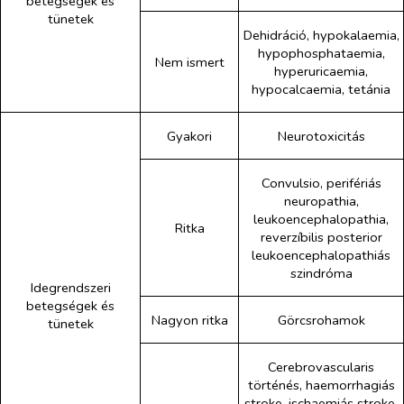
betegségek és
tünetek
Dehidráció, hypokalaemia,
hypophosphataemia,
Nem ismert
hyperuricaemia,
hypocalcaemia, tetánia
Gyakori
Neurotoxicitás
Convulsio, perifériás
neuropathia,
leukoencephalopathia,
Ritka
reverzíbilis posterior
leukoencephalopathiás
szindróma
Idegrendszeri
betegségek és
Nagyon ritka
Görcsrohamok
tünetek
Cerebrovascularis
történés, haemorrhagiás
stroke, ischaemiás stroke,