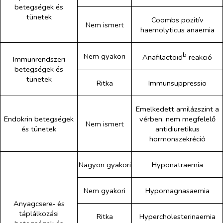
betegségek és
tünetek
Coombs pozitív
Nem ismert
haemolyticus anaemia
b
Nem gyakori
Anafilactoid
reakció
Immunrendszeri
betegségek és
tünetek
Ritka
Immunsuppressio
Emelkedett amilázszint a
Endokrin betegségek
vérben, nem megfelelő
Nem ismert
és tünetek
antidiuretikus
hormonszekréció
Nagyon gyakori
Hyponatraemia
Nem gyakori
Hypomagnasaemia
Anyagcsere‑ és
táplálkozási
Ritka
Hypercholesterinaemia