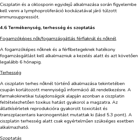
Ciszplatin és a ciklosporin egyidejű alkalmazása során figyelembe
kell venni a lymphoproliferáció kockázatával járó túlzott
immunsuppressiót.
4.6 Termékenység, terhesség és szoptatás
Fogamzóképes nők/fogamzásgátlás férfiaknál és nőknél
A fogamzóképes nőknek és a férfibetegeknek hatékony
fogamzásgátlást kell alkalmazniuk a kezelés alatt és azt követően
legalább 6 hónapig.
Terhesség
A ciszplatin terhes nőknél történő alkalmazása tekintetében
csupán korlátozott mennyiségű információ áll rendelkezésre. A
farmakokinetikai tulajdonságok alapján azonban a ciszplatin
feltételezhetően toxikus hatást gyakorol a magzatra. Az
állatkísérletek reprodukcióra gyakorolt toxicitást és
transzplacentaris karcinogenitást mutattak ki (lásd 5.3 pont). A
ciszplatin terhesség alatt csak egyértelműen szükséges esetben
alkalmazható.
Szoptatás