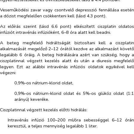
Veseműködési zavar vagy csontvelő depresszió fennállása esetén
a dózist megfelelően csökkenteni kell (lásd 4.3 pont).
Az előírás szerint (lásd 6.6 pont) elkészített ciszplatin oldatos
infúziót intravénás infúzióként, 6–8 óra alatt kell beadni.
A beteg megfelelő hidráltságát biztosítani kell a ciszplatin
alkalmazását megelőző 2–12 órától kezdve az alkalmazást követő
legalább 6 óráig. A beteg hidrálására azért van szükség, hogy a
ciszplatinnal végzett kezelés alatt és után a diuresis megfelelő
legyen. Ezt az alábbi intravénás infúziós oldatok egyikével kell
végezni:
0,9%‑os nátrium-klorid oldat,
0,9%‑os nátrium-klorid oldat és 5%‑os glükóz oldat (1:1
arányú) keveréke.
Ciszplatinnal végzett kezelés előtti hidrálás:
Intravénás infúzió 100–200 ml/óra sebességgel 6–12 órán
keresztül, a teljes mennyiség legalább 1 liter.