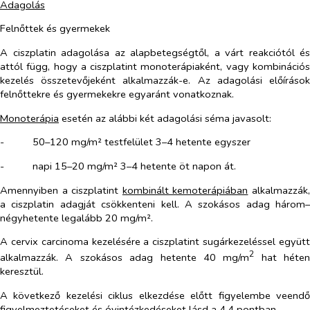
Adagolás
Felnőttek és gyermekek
A ciszplatin adagolása az alapbetegségtől, a várt reakciótól és
attól függ, hogy a ciszplatint monoterápiaként, vagy kombinációs
kezelés összetevőjeként alkalmazzák-e. Az adagolási előírások
felnőttekre és gyermekekre egyaránt vonatkoznak.
Monoterápia
esetén az alábbi két adagolási séma javasolt:
-​
50–120 mg/m² testfelület 3–4 hetente egyszer
-​
napi 15–20 mg/m² 3–4 hetente öt napon át.
Amennyiben a ciszplatint
kombinált kemoterápiában
alkalmazzák
a ciszplatin adagját csökkenteni kell. A szokásos adag három–
négyhetente legalább 20 mg/m².
A cervix carcinoma kezelésére a ciszplatint sugárkezeléssel együtt
2
alkalmazzák. A szokásos adag hetente 40 mg/m
hat héten
keresztül.
A következő kezelési ciklus elkezdése előtt figyelembe veendő
figyelmeztetéseket és óvintézkedéseket lásd a 4.4 pontban.