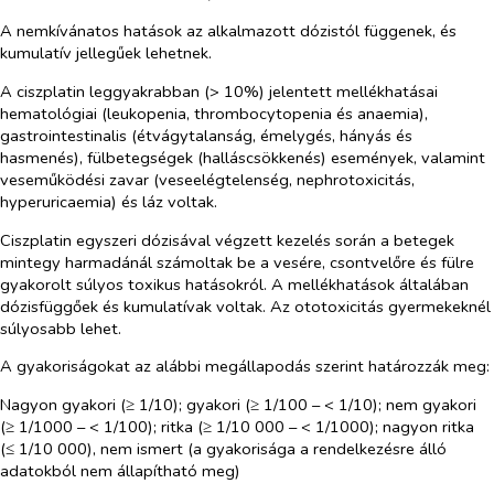
A nemkívánatos hatások az alkalmazott dózistól függenek, és
kumulatív jellegűek lehetnek.
A ciszplatin leggyakrabban (> 10%) jelentett mellékhatásai
hematológiai (leukopenia, thrombocytopenia és anaemia),
gastrointestinalis (étvágytalanság, émelygés, hányás és
hasmenés), fülbetegségek (halláscsökkenés) események, valamint
veseműködési zavar (veseelégtelenség, nephrotoxicitás,
hyperuricaemia) és láz voltak.
Ciszplatin egyszeri dózisával végzett kezelés során a betegek
mintegy harmadánál számoltak be a vesére, csontvelőre és fülre
gyakorolt súlyos toxikus hatásokról. A mellékhatások általában
dózisfüggőek és kumulatívak voltak. Az ototoxicitás gyermekeknél
súlyosabb lehet.
A gyakoriságokat az alábbi megállapodás szerint határozzák meg:
Nagyon gyakori (≥ 1/10); gyakori (≥ 1/100 – < 1/10); nem gyakori
(≥ 1/1000 – < 1/100); ritka (≥ 1/10 000 – < 1/1000); nagyon ritka
(≤ 1/10 000), nem ismert (a gyakorisága a rendelkezésre álló
adatokból nem állapítható meg)