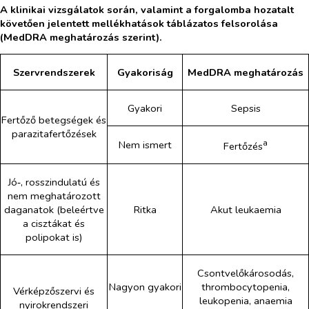
A klinikai vizsgálatok során, valamint a forgalomba hozatalt
követően jelentett mellékhatások táblázatos felsorolása
(MedDRA meghatározás szerint).
Szervrendszerek
Gyakoriság
MedDRA meghatározás
Gyakori
Sepsis
Fertőző betegségek és
parazitafertőzések
a
Nem ismert
Fertőzés
Jó‑, rosszindulatú és
nem meghatározott
daganatok (beleértve
Ritka
Akut leukaemia
a cisztákat és
polipokat is)
Csontvelőkárosodás,
Nagyon gyakori
thrombocytopenia,
Vérképzőszervi és
leukopenia, anaemia
nyirokrendszeri