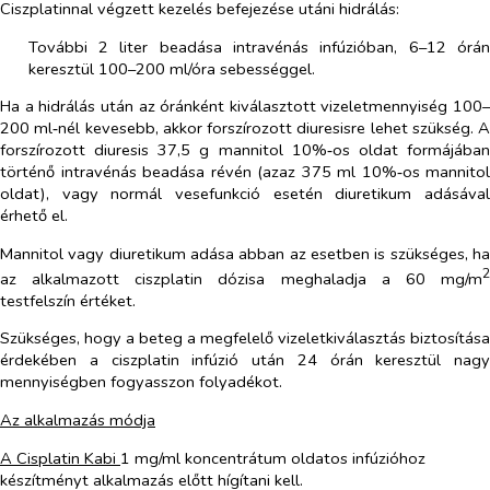
Ciszplatinnal végzett kezelés befejezése utáni hidrálás:
További 2 liter beadása intravénás infúzióban, 6–12 órán
keresztül 100–200 ml/óra sebességgel.
Ha a hidrálás után az óránként kiválasztott vizeletmennyiség 100–
200 ml‑nél kevesebb, akkor forszírozott diuresisre lehet szükség. A
forszírozott diuresis 37,5 g mannitol 10%‑os oldat formájában
történő intravénás beadása révén (azaz 375 ml 10%‑os mannitol
oldat), vagy normál vesefunkció esetén diuretikum adásával
érhető el.
Mannitol vagy diuretikum adása abban az esetben is szükséges, ha
2
az alkalmazott ciszplatin dózisa meghaladja a 60 mg/m
testfelszín értéket.
Szükséges, hogy a beteg a megfelelő vizeletkiválasztás biztosítása
érdekében a ciszplatin infúzió után 24 órán keresztül nagy
mennyiségben fogyasszon folyadékot.
Az alkalmazás módja
A Cisplatin Kabi
1 mg/ml koncentrátum oldatos infúzióhoz
készítményt alkalmazás előtt hígítani kell.