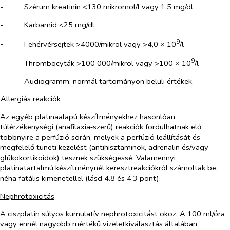
-​
Szérum kreatinin <130 mikromol/l vagy 1,5 mg/dl
-​
Karbamid <25 mg/dl
9
-​
Fehérvérsejtek >4000/mikrol vagy >4,0 × 10
/l
9
-​
Thrombocyták >100 000/mikrol vagy >100 × 10
/l
-​
Audiogramm: normál tartományon belüli értékek.
Allergiás reakciók
Az egyéb platinaalapú készítményekhez hasonlóan
túlérzékenységi (anafilaxia‑szerű) reakciók fordulhatnak elő
többnyire a perfúzió során, melyek a perfúzió leállítását és
megfelelő tüneti kezelést (antihisztaminok, adrenalin és/vagy
glükokortikoidok) tesznek szükségessé. Valamennyi
platinatartalmú készítménynél keresztreakciókról számoltak be,
néha fatális kimenetellel (lásd 4.8 és 4.3 pont).
Nephrotoxicitás
A ciszplatin súlyos kumulatív nephrotoxicitást okoz. A 100 ml/óra
vagy ennél nagyobb mértékű vizeletkiválasztás általában