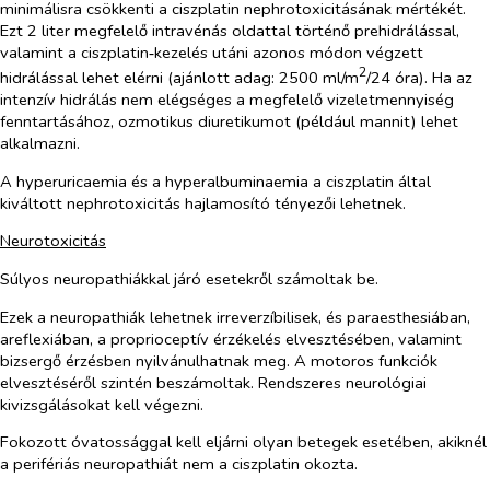
minimálisra csökkenti a ciszplatin nephrotoxicitásának mértékét.
Ezt 2 liter megfelelő intravénás oldattal történő prehidrálással,
valamint a ciszplatin‑kezelés utáni azonos módon végzett
2
hidrálással lehet elérni (ajánlott adag: 2500 ml/m
/24 óra). Ha az
intenzív hidrálás nem elégséges a megfelelő vizeletmennyiség
fenntartásához, ozmotikus diuretikumot (például mannit) lehet
alkalmazni.
A hyperuricaemia és a hyperalbuminaemia a ciszplatin által
kiváltott nephrotoxicitás hajlamosító tényezői lehetnek.
Neurotoxicitás
Súlyos neuropathiákkal járó esetekről számoltak be.
Ezek a neuropathiák lehetnek irreverzíbilisek, és paraesthesiában,
areflexiában, a proprioceptív érzékelés elvesztésében, valamint
bizsergő érzésben nyilvánulhatnak meg. A motoros funkciók
elvesztéséről szintén beszámoltak. Rendszeres neurológiai
kivizsgálásokat kell végezni.
Fokozott óvatossággal kell eljárni olyan betegek esetében, akiknél
a perifériás neuropathiát nem a ciszplatin okozta.