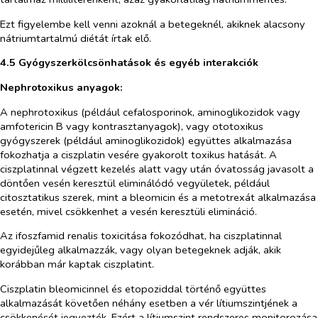
Ezt figyelembe kell venni azoknál a betegeknél, akiknek alacsony
nátriumtartalmú diétát írtak elő.
4.5 Gyógyszerkölcsönhatások és egyéb interakciók
Nephrotoxikus anyagok:
A nephrotoxikus (például cefalosporinok, aminoglikozidok vagy
amfotericin B vagy kontrasztanyagok), vagy ototoxikus
gyógyszerek (például aminoglikozidok) együttes alkalmazása
fokozhatja a ciszplatin vesére gyakorolt toxikus hatását. A
ciszplatinnal végzett kezelés alatt vagy után óvatosság javasolt a
döntően vesén keresztül eliminálódó vegyületek, például
citosztatikus szerek, mint a bleomicin és a metotrexát alkalmazása
esetén, mivel csökkenhet a vesén keresztüli elimináció.
Az ifoszfamid renalis toxicitása fokozódhat, ha ciszplatinnal
egyidejűleg alkalmazzák, vagy olyan betegeknek adják, akik
korábban már kaptak ciszplatint.
Ciszplatin bleomicinnel és etopoziddal történő együttes
alkalmazását követően néhány esetben a vér lítiumszintjének a
csökkenését jegyezték. Ezért a lítiumszint rendszeres monitorozása