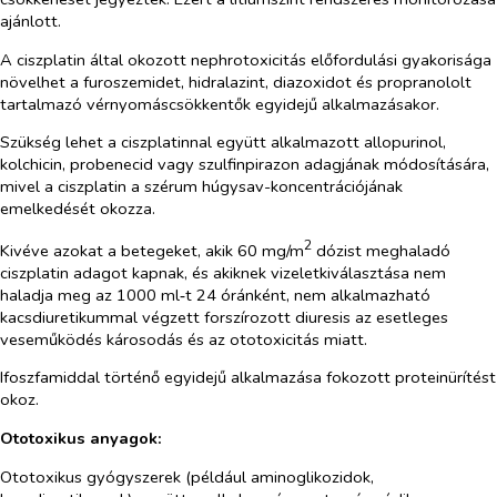
ajánlott.
A ciszplatin által okozott nephrotoxicitás előfordulási gyakorisága
növelhet a furoszemidet, hidralazint, diazoxidot és propranololt
tartalmazó vérnyomáscsökkentők egyidejű alkalmazásakor.
Szükség lehet a ciszplatinnal együtt alkalmazott allopurinol,
kolchicin, probenecid vagy szulfinpirazon adagjának módosítására,
mivel a ciszplatin a szérum húgysav-koncentrációjának
emelkedését okozza.
2
Kivéve azokat a betegeket, akik 60 mg/m
dózist meghaladó
ciszplatin adagot kapnak, és akiknek vizeletkiválasztása nem
haladja meg az 1000 ml‑t 24 óránként, nem alkalmazható
kacsdiuretikummal végzett forszírozott diuresis az esetleges
veseműködés károsodás és az ototoxicitás miatt.
Ifoszfamiddal történő egyidejű alkalmazása fokozott proteinürítést
okoz.
Ototoxikus anyagok:
Ototoxikus gyógyszerek (például aminoglikozidok,