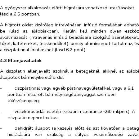
A gyógyszer alkalmazás előtti hígítására vonatkozó utasításokat
lásd a 6.6 pontban.
A hígított oldat kizárólag intravénásan, infúzió formájában adható
be (lásd az alábbiakban). Kerülni kell minden olyan eszköz
alkalmazását (intravénás infúzió beadására szolgáló szerelékeket,
tűket, katétereket, fecskendőket), amely alumíniumot tartalmaz, és
a ciszplatinnal érintkezhet (lásd 6.2 pont).
4.3 Ellenjavallatok
A ciszplatin ellenjavallt azoknál a betegeknél, akiknél az alábbi
állapotok bármelyike előfordul:
-​
ciszplatinnal vagy egyéb platinavegyületekkel, vagy a 6.1
pontban felsorolt bármely segédanyaggal szembeni
túlérzékenység;
-​
vesekárosodás esetén (kreatinin‑clearance <60 ml/perc). A
ciszplatin nephrotoxikus;
-​
dehidrált állapot (a kezelés előtt és azt követően a beteg
hidrálására van szükség a súlyos veseműködési zavar