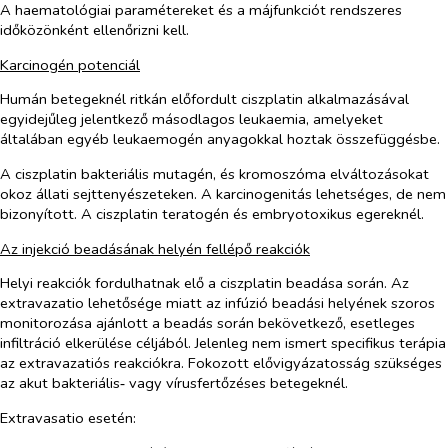
A haematológiai paramétereket és a májfunkciót rendszeres
időközönként ellenőrizni kell.
Karcinogén potenciál
Humán betegeknél ritkán előfordult ciszplatin alkalmazásával
egyidejűleg jelentkező másodlagos leukaemia, amelyeket
általában egyéb leukaemogén anyagokkal hoztak összefüggésbe.
A ciszplatin bakteriális mutagén, és kromoszóma elváltozásokat
okoz állati sejttenyészeteken. A karcinogenitás lehetséges, de nem
bizonyított. A ciszplatin teratogén és embryotoxikus egereknél.
Az injekció beadásának helyén fellépő reakciók
Helyi reakciók fordulhatnak elő a ciszplatin beadása során. Az
extravazatio lehetősége miatt az infúzió beadási helyének szoros
monitorozása ajánlott a beadás során bekövetkező, esetleges
infiltráció elkerülése céljából. Jelenleg nem ismert specifikus terápia
az extravazatiós reakciókra. Fokozott elővigyázatosság szükséges
az akut bakteriális‑ vagy vírusfertőzéses betegeknél.
Extravasatio esetén: