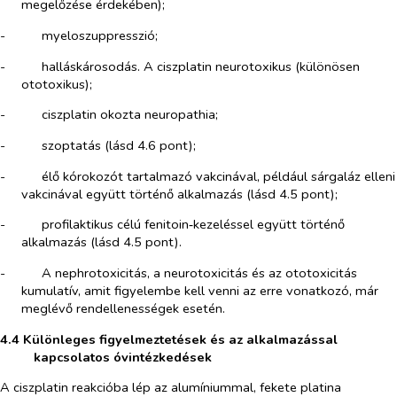
megelőzése érdekében);
-​
myeloszuppresszió;
-​
halláskárosodás. A ciszplatin neurotoxikus (különösen
ototoxikus);
-​
ciszplatin okozta neuropathia;
-​
szoptatás (lásd 4.6 pont);
-​
élő kórokozót tartalmazó vakcinával, például sárgaláz elleni
vakcinával együtt történő alkalmazás (lásd 4.5 pont);
-​
profilaktikus célú fenitoin‑kezeléssel együtt történő
alkalmazás (lásd 4.5 pont).
-​
A nephrotoxicitás, a neurotoxicitás és az ototoxicitás
kumulatív, amit figyelembe kell venni az erre vonatkozó, már
meglévő rendellenességek esetén.
4.4 Különleges figyelmeztetések és az alkalmazással
kapcsolatos óvintézkedések
A ciszplatin reakcióba lép az alumíniummal, fekete platina