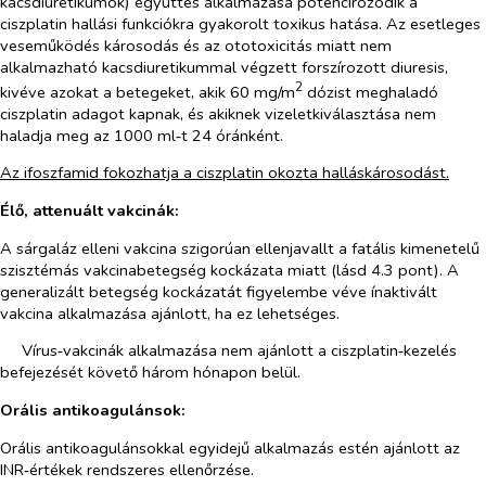
kacsdiuretikumok) együttes alkalmazása potencírozódik a
ciszplatin hallási funkciókra gyakorolt toxikus hatása. Az esetleges
veseműködés károsodás és az ototoxicitás miatt nem
alkalmazható kacsdiuretikummal végzett forszírozott diuresis,
2
kivéve azokat a betegeket, akik 60 mg/m
dózist meghaladó
ciszplatin adagot kapnak, és akiknek vizeletkiválasztása nem
haladja meg az 1000 ml‑t 24 óránként.
Az ifoszfamid fokozhatja a ciszplatin okozta halláskárosodást.
Élő, attenuált vakcinák:
A sárgaláz elleni vakcina szigorúan ellenjavallt a fatális kimenetelű
szisztémás vakcinabetegség kockázata miatt (lásd 4.3 pont). A
generalizált betegség kockázatát figyelembe véve ínaktivált
vakcina alkalmazása ajánlott, ha ez lehetséges.
Vírus‑vakcinák alkalmazása nem ajánlott a ciszplatin‑kezelés
befejezését követő három hónapon belül.
Orális antikoagulánsok:
Orális antikoagulánsokkal egyidejű alkalmazás estén ajánlott az
INR‑értékek rendszeres ellenőrzése.