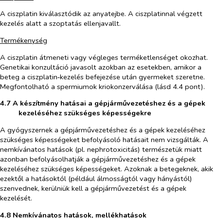
A ciszplatin kiválasztódik az anyatejbe. A ciszplatinnal végzett
kezelés alatt a szoptatás ellenjavallt.
Termékenység
A ciszplatin átmeneti vagy végleges terméketlenséget okozhat.
Genetikai konzultáció javasolt azokban az esetekben, amikor a
beteg a ciszplatin‑kezelés befejezése után gyermeket szeretne.
Megfontolható a spermiumok kriokonzerválása (lásd 4.4 pont).
4.7 A készítmény hatásai a gépjárművezetéshez és a gépek
kezeléséhez szükséges képességekre
A gyógyszernek a gépjárművezetéshez és a gépek kezeléséhez
szükséges képességeket befolyásoló hatásait nem vizsgálták. A
nemkívánatos hatások (pl. nephrotoxicitás) természetük miatt
azonban befolyásolhatják a gépjárművezetéshez és a gépek
kezeléséhez szükséges képességeket. Azoknak a betegeknek, akik
ezektől a hatásoktól (például álmosságtól vagy hányástól)
szenvednek, kerülniük kell a gépjárművezetést és a gépek
kezelését.
4.8 Nemkívánatos hatások, mellékhatások