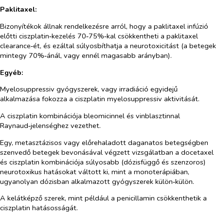
Paklitaxel:
Bizonyítékok állnak rendelkezésre arról, hogy a paklitaxel infúzió
előtti ciszplatin‑kezelés 70‑75%‑kal csökkentheti a paklitaxel
clearance‑ét, és ezáltal súlyosbíthatja a neurotoxicitást (a betegek
mintegy 70%‑ánál, vagy ennél magasabb arányban).
Egyéb:
Myelosuppressiv gyógyszerek, vagy irradiáció egyidejű
alkalmazása fokozza a ciszplatin myelosuppressiv aktivitását.
A ciszplatin kombinációja bleomicinnel és vinblasztinnal
Raynaud‑jelenséghez vezethet.
Egy, metasztázisos vagy előrehaladott daganatos betegségben
szenvedő betegek bevonásával végzett vizsgálatban a docetaxel
és ciszplatin kombinációja súlyosabb (dózisfüggő és szenzoros)
neurotoxikus hatásokat váltott ki, mint a monoterápiában,
ugyanolyan dózisban alkalmazott gyógyszerek külön‑külön.
A kelátképző szerek, mint például a penicillamin csökkenthetik a
ciszplatin hatásosságát.