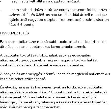
-​
azonnal le kell állítani a ciszplatin infúziót;
-​
nem szabad kihúzni a tűt, az extravasatumot fel kell szívni a
szövetekből, és 0,9%‑os nátrium‑kloriddal át kell mosni (az
ajánlottnál nagyobb ciszplatin koncentráció alkalmazásakor;
lásd 6.6 pont).
FIGYELMEZTETÉS
Ez a citosztatikus szer markánsabb toxicitással rendelkezik, mint
általában az antineoplasztikus kemoterápiás szerek.
A ciszplatin toxicitását fokozhatják azok az egyidejűleg
alkalmazott gyógyszerek, amelyek maguk is toxikus hatást
gyakorolnak az adott szervekre vagy rendszerekre.
A hányás és az émelygés intenzív lehet, és megfelelő antiemetikus
kezelést tehet szükségessé.
Émelygés, hányás és hasmenés gyakran fordul elő a ciszplatin
alkalmazását követően (lásd 4.8 pont). Ezek a tünetek a betegek
többségénél 24 órán belül megszűnnek. A kevésbé súlyos
hányinger, illetve étvágytalanság a kezelés befejezését követően
még akár hét napig is fennmaradhat.