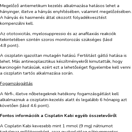
Megelőző antiemetikum kezelés alkalmazása hatásos lehet a
hányinger, illetve a hányás enyhítésében, valamint megelőzésében.
A hányás és hasmenés által okozott folyadékvesztést
kompenzálni kell.
Az ototoxicitás, myelosuppressio és az anafilaxiás reakciók
tekintetében szintén szoros monitorozás szükséges (lásd
4.8 pont).
A ciszplatin igazoltan mutagén hatású. Fertilitást gátló hatása is
lehet. Más antineoplasztikus készítményekről kimutatták, hogy
karcinogén hatásúak, ezért ezt a lehetőséget figyelembe kell venni
a ciszplatin tartós alkalmazása során.
Fogamzásgátlás
A férfi‑, illetve nőbetegeknek hatékony fogamzásgátlást kell
alkalmazniuk a ciszplatin‑kezelés alatt és legalább 6 hónapig azt
követően (lásd 4.6 pont).
Fontos információk a Cisplatin Kabi egyéb összetevőiről
A Cisplatin Kabi kevesebb mint 1 mmol (9 mg) nátriumot
tartalmaz milliliterenként, azaz gyakorlatilag nátriummentes.