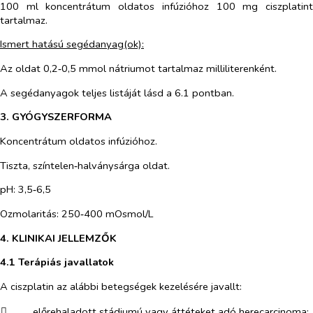
100 ml koncentrátum oldatos infúzióhoz 100 mg ciszplatint
tartalmaz.
Ismert hatású segédanyag(ok):
Az oldat 0,2‑0,5 mmol nátriumot tartalmaz milliliterenként.
A segédanyagok teljes listáját lásd a 6.1 pontban.
3. GYÓGYSZERFORMA
Koncentrátum oldatos infúzióhoz.
Tiszta, színtelen‑halványsárga oldat.
pH: 3,5‑6,5
Ozmolaritás: 250‑400 mOsmol/L
4. KLINIKAI JELLEMZŐK
4.1 Terápiás javallatok
A ciszplatin az alábbi betegségek kezelésére javallt:
​
előrehaladott stádiumú vagy áttéteket adó herecarcinoma;