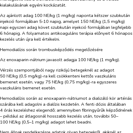
kialakulásának egyéni kockázatát.
Az ajánlott adag 100 NE/kg (1 mg/kg) naponta kétszer szubkután
injekció formájában 5‑10 napig, amelyet 150 NE/kg (1,5 mg/kg)
napi egyszeri adag követ szubkután injekció formájában legfeljebb
6 hónapig. A folyamatos antikoaguláns terápia előnyeit 6 hónapos
kezelés után újra kell értékelni.
Hemodialízis során trombusképződés megelőzésére
Az enoxaparin-nátrium javasolt adagja 100 NE/kg (1 mg/kg).
Vérzés szempontjából nagy rizikójú betegeknél az adagot
50 NE/kg (0,5 mg/kg)-ra kell csökkenteni kettős vaszkuláris
bemenet esetén, vagy 75 NE/kg (0,75 mg/kg)-ra egyszeres
vaszkuláris bemenet esetén.
Hemodialízis során az enoxaparin-nátriumot a dializáló kör artériás
szárába kell adagolni a dialízis kezdetén. A fenti dózis általában
4 órás kezeléshez elegendő; amennyiben fibringyűrűk képződnének
– például az átlagosnál hosszabb kezelés után, további 50–
100 NE/kg (0,5–1 mg/kg) adagot lehet beadni.
Nem állnak rendelkezésre adatok olyan betegekről, akiknél az