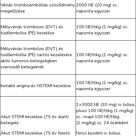
Vénás tromboembóliás szövődmény
2000 NE (20 mg) sc.
megelőzése
naponta egyszer
Mélyvénás trombózis (DVT) és
100 NE/ttkg (1 mg/kg) sc.
tüdőembólia (PE) kezelése
naponta egyszer
Mélyvénás trombózis (DVT) és
tüdőembólia (PE) tartós kezelésére
100 NE/ttkg (1 mg/kg) sc.
aktív tumoros betegségben
naponta egyszer
szenvedő betegeknél
100 NE/ttkg (1 mg/kg) sc.
Instabil angina és NSTEMI kezelése
naponta egyszer
1×3000 NE (30 mg) iv. bólus,
plusz 100 NE/ttkg (1 mg/kg)
Akut STEMI kezelése (75 év alatti
sc., majd 100 NE/ttkg
betegek)
(1 mg/kg) sc. 24 óránként
Akut STEMI kezelése (75 év feletti
Nincs kezdeti iv. bólus,