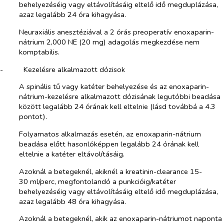
behelyezéséig vagy eltávolításáig eltelő idő megduplázása,
azaz legalább 24 óra kihagyása.
Neuraxiális anesztéziával a 2 órás preoperatív enoxaparin-
nátrium 2,000 NE (20 mg) adagolás megkezdése nem
komptabilis.
-​
Kezelésre alkalmazott dózisok
A spinális tű vagy katéter behelyezése és az enoxaparin-
nátrium-kezelésre alkalmazott dózisának legutóbbi beadása
között legalább 24 órának kell eltelnie (lásd továbbá a 4.3
pontot).
Folyamatos alkalmazás esetén, az enoxaparin-nátrium
beadása előtt hasonlóképpen legalább 24 órának kell
eltelnie a katéter eltávolításáig.
Azoknál a betegeknél, akiknél a kreatinin-clearance 15-
30 ml/perc, megfontolandó a punkcióig/katéter
behelyezéséig vagy eltávolításáig eltelő idő megduplázása,
azaz legalább 48 óra kihagyása.
Azoknál a betegeknél, akik az enoxaparin-nátriumot naponta