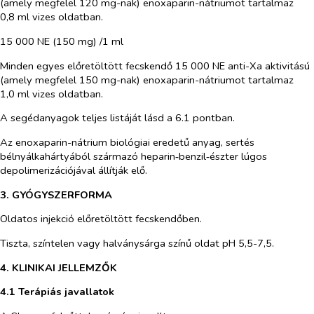
(amely megfelel 120 mg-nak) enoxaparin-nátriumot tartalmaz
0,8 ml vizes oldatban.
15 000 NE (150 mg) /1 ml
Minden egyes előretöltött fecskendő 15 000 NE anti-Xa aktivitású
(amely megfelel 150 mg-nak) enoxaparin-nátriumot tartalmaz
1,0 ml vizes oldatban.
A segédanyagok teljes listáját lásd a 6.1 pontban.
Az enoxaparin-nátrium biológiai eredetű anyag, sertés
bélnyálkahártyából származó heparin‑benzil‑észter lúgos
depolimerizációjával állítják elő.
3. GYÓGYSZERFORMA
Oldatos injekció előretöltött fecskendőben.
Tiszta, színtelen vagy halványsárga színű oldat pH 5,5-7,5.
4.
KLINIKAI JELLEMZŐK
4.1 Terápiás javallatok