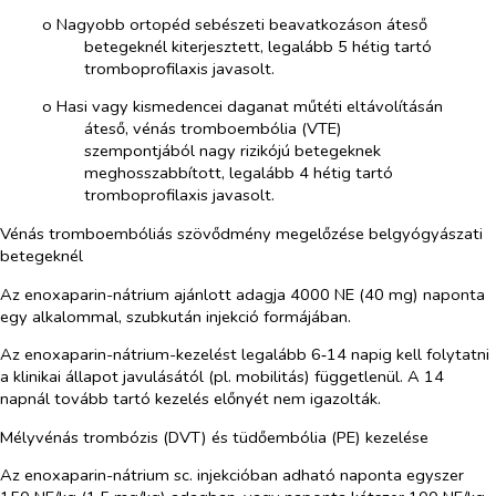
o​
Nagyobb ortopéd sebészeti beavatkozáson áteső
betegeknél kiterjesztett, legalább 5 hétig tartó
tromboprofilaxis javasolt.
o​
Hasi vagy kismedencei daganat műtéti eltávolításán
áteső, vénás tromboembólia
(VTE)
szempontjából nagy rizikójú betegeknek
meghosszabbított,
legalább 4 hétig tartó
tromboprofilaxis javasolt.
Vénás tromboembóliás szövődmény megelőzése belgyógyászati
betegeknél
Az enoxaparin-nátrium ajánlott adagja 4000 NE (40 mg) naponta
egy alkalommal, szubkután injekció formájában.
Az enoxaparin-nátrium-kezelést legalább 6‑14 napig kell folytatni
a klinikai állapot javulásától (pl. mobilitás) függetlenül. A 14
napnál tovább tartó kezelés előnyét nem igazolták.
Mélyvénás trombózis (DVT) és tüdőembólia (PE) kezelése
Az enoxaparin-nátrium sc. injekcióban adható naponta egyszer