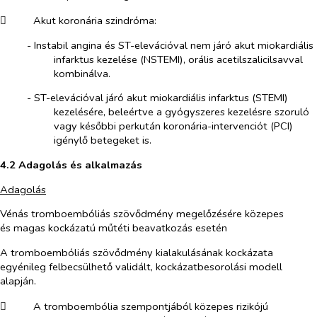
​
Akut koronária szindróma:
-​
Instabil angina és ST-elevációval nem járó akut miokardiális
infarktus kezelése (NSTEMI), orális acetilszalicilsavval
kombinálva.
-​
ST-elevációval járó akut miokardiális infarktus (STEMI)
kezelésére, beleértve a gyógyszeres kezelésre szoruló
vagy későbbi perkután koronária-intervenciót (PCI)
igénylő betegeket is.
4.2 Adagolás és alkalmazás
Adagolás
Vénás tromboembóliás szövődmény megelőzésére közepes
és magas kockázatú műtéti beavatkozás esetén
A tromboembóliás szövődmény kialakulásának kockázata
egyénileg felbecsülhető validált, kockázatbesorolási modell
alapján.
​
A tromboembólia szempontjából közepes rizikójú