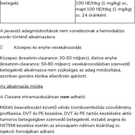
betegek)
100 NE/ttkg (1 mg/kg) sc.,
majd 100 NE/ttkg (1 mg/kg)
sc. 24 óránként
A javasolt adagmódosítások nem vonatkoznak a hemodialízis
során történő alkalmazásra.
​
Közepes és enyhe vesekárosodás
Közepes (kreatinin‑clearance: 30‑50 ml/perc), illetve enyhe
(kreatinin‑clearance: 50‑80 ml/perc) vesekárosodásban szenvedő
betegeknél alkalmazva nem szükséges az adag módosítása,
azonban gondos klinikai ellenőrzés ajánlott.
Az alkalmazás módja
A Clexane intramuszkulárisan
nem
adható.
Műtéti beavatkozást követő vénás tromboembóliás szövődmény
profilaxisa, DVT és PE kezelése, DVT és PE tartós kezelésére aktív
tumoros betegségben szenvedő betegeknél, instabil angina és
NSTEMI kezelése esetén az enoxaparin-nátrium kizárólag sc.
injekció formájában adható.