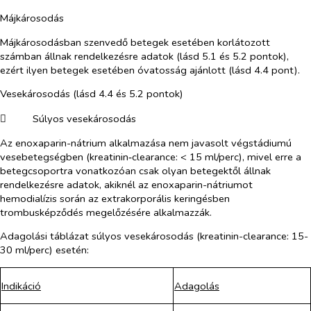
Májkárosodás
Májkárosodásban szenvedő betegek esetében korlátozott
számban állnak rendelkezésre adatok (lásd 5.1 és 5.2 pontok),
ezért ilyen betegek esetében óvatosság ajánlott (lásd 4.4 pont).
Vesekárosodás (lásd 4.4 és 5.2 pontok)
​
Súlyos vesekárosodás
Az enoxaparin-nátrium alkalmazása nem javasolt végstádiumú
vesebetegségben (kreatinin‑clearance: < 15 ml/perc), mivel erre a
betegcsoportra vonatkozóan csak olyan betegektől állnak
rendelkezésre adatok, akiknél az enoxaparin-nátriumot
hemodialízis során az extrakorporális keringésben
trombusképződés megelőzésére alkalmazzák.
Adagolási táblázat súlyos vesekárosodás (kreatinin-clearance: 15-
30 ml/perc) esetén:
Indikáció
Adagolás