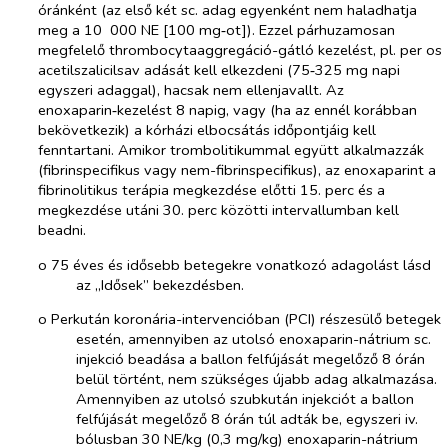
óránként (az első két sc. adag egyenként nem haladhatja
meg a 10 000 NE [100 mg‑ot]). Ezzel párhuzamosan
megfelelő thrombocytaaggregáció-gátló kezelést, pl.
per os
acetilszalicilsav adását kell elkezdeni (75‑325 mg napi
egyszeri adaggal), hacsak nem ellenjavallt. Az
enoxaparin‑kezelést 8 napig, vagy (ha az ennél korábban
bekövetkezik) a kórházi elbocsátás időpontjáig kell
fenntartani. Amikor trombolitikummal együtt alkalmazzák
(fibrinspecifikus vagy nem-fibrinspecifikus), az enoxaparint a
fibrinolitikus terápia megkezdése előtti 15. perc és a
megkezdése utáni 30. perc közötti intervallumban kell
beadni.
o​
75 éves és idősebb betegekre vonatkozó adagolást lásd
az „Idősek” bekezdésben.
o​
Perkután koronária-intervencióban (PCI) részesülő betegek
esetén, amennyiben az utolsó enoxaparin-nátrium sc.
injekció beadása a ballon felfújását megelőző 8 órán
belül történt, nem szükséges újabb adag alkalmazása.
Amennyiben az utolsó szubkután injekciót a ballon
felfújását megelőző 8 órán túl adták be, egyszeri iv.
bólusban 30 NE/kg (0,3 mg/kg) enoxaparin-nátrium