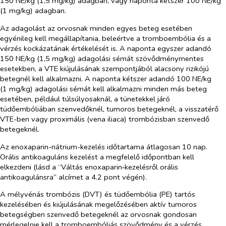
150 NE/kg (1,5 mg/kg) adagban, vagy naponta kétszer 100 NE/kg
(1 mg/kg) adagban.
Az adagolást az orvosnak minden egyes beteg esetében
egyénileg kell megállapítania, beleértve a tromboembólia és a
vérzés kockázatának értékelését is. A naponta egyszer adandó
150 NE/kg (1,5 mg/kg) adagolási sémát szövődménymentes
esetekben, a VTE kiújulásának szempontjából alacsony rizikójú
betegnél kell alkalmazni. A naponta kétszer adandó 100 NE/kg
(1 mg/kg) adagolási sémát kell alkalmazni minden más beteg
esetében, például túlsúlyosaknál, a tünetekkel járó
tüdőembóliában szenvedőknél, tumoros betegeknél, a visszatérő
VTE-ben vagy proximális (vena iliaca) trombózisban szenvedő
betegeknél.
Az enoxaparin-nátrium-kezelés időtartama átlagosan 10 nap.
Orális antikoaguláns kezelést a megfelelő időpontban kell
elkezdeni (lásd a “Váltás enoxaparin‑kezelésről orális
antikoagulánsra” alcímet a 4.2 pont végén).
A mélyvénás trombózis (DVT) és tüdőembólia (PE) tartós
kezelésében és kiújulásának megelőzésében aktív tumoros
betegségben szenvedő betegeknél
az orvosnak gondosan
mérlegelnie kell a tromboembóliás szövődmény és a vérzés