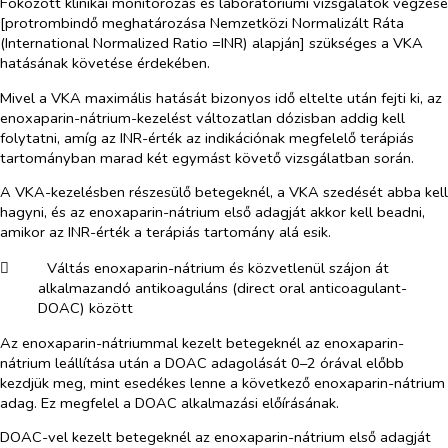
Fokozott klinikai monitorozás és laboratóriumi vizsgálatok végzése
[protrombindő meghatározása Nemzetközi Normalizált Ráta
(International Normalized Ratio =INR) alapján] szükséges a VKA
hatásának követése érdekében.
Mivel a VKA maximális hatását bizonyos idő eltelte után fejti ki, az
enoxaparin-nátrium-kezelést változatlan dózisban addig kell
folytatni, amíg az INR-érték az indikációnak megfelelő terápiás
tartományban marad két egymást követő vizsgálatban során.
A VKA-kezelésben részesülő betegeknél, a VKA szedését abba kell
hagyni, és az enoxaparin-nátrium első adagját akkor kell beadni,
amikor az INR-érték a terápiás tartomány alá esik.
​
Váltás enoxaparin-nátrium és közvetlenül szájon át
alkalmazandó antikoaguláns (direct oral anticoagulant-
DOAC) között
Az enoxaparin-nátriummal kezelt betegeknél az enoxaparin-
nátrium leállítása után a DOAC adagolását 0–2 órával előbb
kezdjük meg, mint esedékes lenne a következő enoxaparin-nátrium
adag. Ez megfelel a DOAC alkalmazási előírásának.
DOAC-vel kezelt betegeknél az enoxaparin-nátrium első adagját