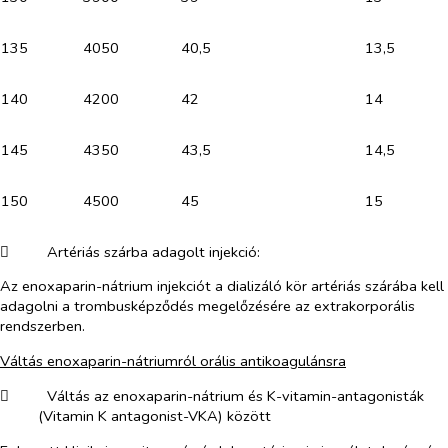
135
4050
40,5
13,5
140
4200
42
14
145
4350
43,5
14,5
150
4500
45
15
​
Artériás szárba adagolt injekció:
Az enoxaparin-nátrium injekciót a dializáló kör artériás szárába kell
adagolni a trombusképződés megelőzésére az extrakorporális
rendszerben.
Váltás enoxaparin-nátriumról orális antikoagulánsra
​
Váltás az enoxaparin-nátrium és K-vitamin-antagonisták
(Vitamin K antagonist-VKA) között