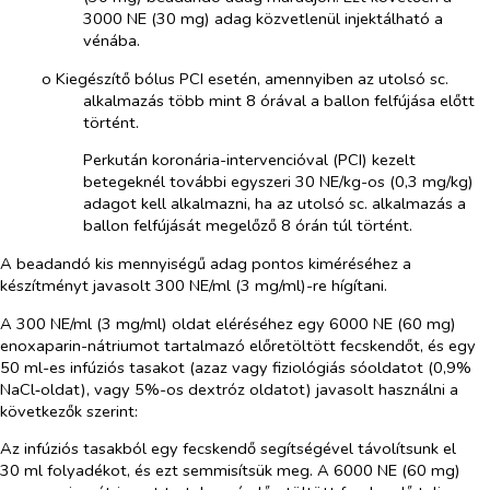
3000 NE (30 mg) adag közvetlenül injektálható a
vénába.
o​
Kiegészítő bólus PCI esetén, amennyiben az utolsó sc.
alkalmazás több mint 8 órával a ballon felfújása előtt
történt.
Perkután koronária-intervencióval (PCI) kezelt
betegeknél
további egyszeri 30 NE/kg-os (0,3 mg/kg)
adagot kell alkalmazni, ha az utolsó sc. alkalmazás a
ballon felfújását megelőző 8 órán túl történt.
A beadandó kis mennyiségű adag pontos kiméréséhez a
készítményt javasolt 300 NE/ml (3 mg/ml)-re hígítani.
A 300 NE/ml (3 mg/ml) oldat eléréséhez egy 6000 NE (60 mg)
enoxaparin-nátriumot tartalmazó előretöltött fecskendőt, és egy
50 ml-es infúziós tasakot (azaz vagy fiziológiás sóoldatot (0,9%
NaCl‑oldat), vagy 5%-os dextróz oldatot) javasolt használni a
következők szerint:
Az infúziós tasakból egy fecskendő segítségével távolítsunk el
30 ml folyadékot, és ezt semmisítsük meg. A 6000 NE (60 mg)