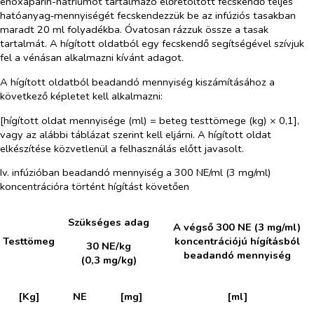
enoxaparin-nátriumot tartalmazó előretöltött fecskendő teljes
hatóanyag‑mennyiségét fecskendezzük be az infúziós tasakban
maradt 20 ml folyadékba. Óvatosan rázzuk össze a tasak
tartalmát. A hígított oldatból egy fecskendő segítségével szívjuk
fel a vénásan alkalmazni kívánt adagot.
A hígított oldatból beadandó mennyiség kiszámításához a
következő képletet kell alkalmazni:
[hígított oldat mennyisége (ml) = beteg testtömege (kg) × 0,1],
vagy az alábbi táblázat szerint kell eljárni. A hígított oldat
elkészítése közvetlenül a felhasználás előtt javasolt.
Iv. infúzióban beadandó mennyiség a 300 NE/ml (3 mg/ml)
koncentrációra történt hígítást követően
Szükséges adag
A végső 300 NE (3 mg/ml)
Testtömeg
koncentrációjú hígításból
30 NE/kg
beadandó mennyiség
(0,3 mg/kg)
[Kg]
NE
[mg]
[ml]