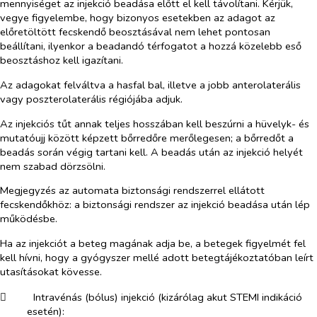
mennyiséget az injekció beadása előtt el kell távolítani. Kérjük,
vegye figyelembe, hogy bizonyos esetekben az adagot az
előretöltött fecskendő beosztásával nem lehet pontosan
beállítani, ilyenkor a beadandó térfogatot a hozzá közelebb eső
beosztáshoz kell igazítani.
Az adagokat felváltva a hasfal bal, illetve a jobb anterolaterális
vagy poszterolaterális régiójába adjuk.
Az injekciós tűt annak teljes hosszában kell beszúrni a hüvelyk- és
mutatóujj között képzett bőrredőre merőlegesen; a bőrredőt a
beadás során végig tartani kell. A beadás után az injekció helyét
nem szabad dörzsölni.
Megjegyzés az automata biztonsági rendszerrel ellátott
fecskendőkhöz: a biztonsági rendszer az injekció beadása után lép
működésbe.
Ha az injekciót a beteg magának adja be, a betegek figyelmét fel
kell hívni, hogy a gyógyszer mellé adott betegtájékoztatóban leírt
utasításokat kövesse.
​
Intravénás (bólus) injekció (kizárólag akut STEMI indikáció
esetén):