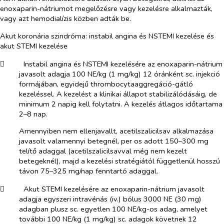
enoxaparin-nátriumot megelőzésre vagy kezelésre alkalmazták,
vagy azt hemodialízis közben adták be.
Akut koronária szindróma: instabil angina és
NSTEMI kezelése és
akut STEMI kezelése
​
Instabil angina és NSTEMI kezelésére az enoxaparin-nátrium
javasolt adagja 100 NE/kg (1 mg/kg) 12 óránként sc. injekció
formájában, egyidejű thrombocytaaggregáció-gátló
kezeléssel. A kezelést a klinikai állapot stabilizálódásáig, de
minimum 2 napig kell folytatni. A kezelés átlagos időtartama
2–8 nap.
Amennyiben nem ellenjavallt, acetilszalicilsav alkalmazása
javasolt valamennyi betegnél,
per os
adott 150–300 mg
telítő adaggal (acetilszalicilsavval még nem kezelt
betegeknél), majd a kezelési stratégiától függetlenül hosszú
távon 75–325 mg/nap fenntartó adaggal.
​
Akut STEMI kezelésére az enoxaparin-nátrium javasolt
adagja egyszeri intravénás (iv.) bólus 3000 NE (30 mg)
adagban plusz sc. egyetlen 100 NE/kg-os adag, amelyet
további 100 NE/kg (1 mg/kg) sc. adagok követnek 12