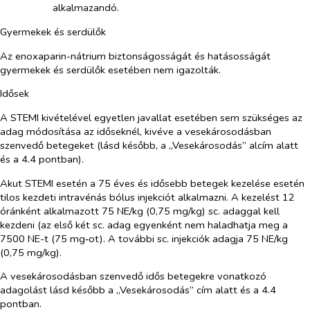
alkalmazandó.
Gyermekek és serdülők
Az enoxaparin-nátrium biztonságosságát és hatásosságát
gyermekek és serdülők esetében nem igazolták.
Idősek
A STEMI kivételével egyetlen javallat esetében sem szükséges az
adag módosítása az időseknél, kivéve a vesekárosodásban
szenvedő betegeket (lásd később, a „Vesekárosodás” alcím alatt
és a 4.4 pontban).
Akut STEMI esetén a 75 éves és idősebb betegek kezelése esetén
tilos kezdeti intravénás bólus injekciót alkalmazni. A kezelést 12
óránként alkalmazott 75 NE/kg (0,75 mg/kg) sc. adaggal kell
kezdeni (az első két sc. adag egyenként nem haladhatja meg a
7500 NE-t (75 mg‑ot). A további sc. injekciók adagja 75 NE/kg
(0,75 mg/kg).
A
vesekárosodásban szenvedő idős betegekre vonatkozó
adagolást lásd később a „Vesekárosodás” cím alatt és a 4.4
pontban.