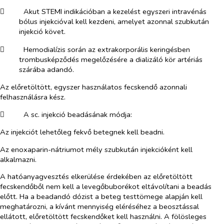
​
Akut STEMI indikációban a kezelést egyszeri intravénás
bólus injekcióval kell kezdeni, amelyet azonnal szubkután
injekció követ.
​
Hemodialízis során az extrakorporális keringésben
trombusképződés megelőzésére a dializáló kör artériás
szárába adandó.
Az előretöltött, egyszer használatos fecskendő azonnali
felhasználásra kész.
​
A sc. injekció beadásának módja:
Az injekciót lehetőleg fekvő betegnek kell beadni.
Az enoxaparin-nátriumot mély szubkután injekcióként kell
alkalmazni.
A hatóanyagvesztés elkerülése érdekében az előretöltött
fecskendőből nem kell a levegőbuborékot eltávolítani a beadás
előtt. Ha a beadandó dózist a beteg testtömege alapján kell
meghatározni, a kívánt mennyiség eléréséhez a beosztással
ellátott, előretöltött fecskendőket kell használni. A fölösleges