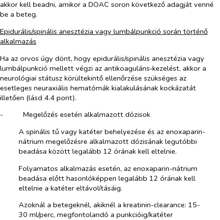
akkor kell beadni, amikor a DOAC soron következő adagját venné
be a beteg.
Epidurális/spinális anesztézia vagy lumbálpunkció során történő
alkalmazás
Ha az orvos úgy dönt, hogy epidurális/spinális anesztézia vagy
lumbálpunkció mellett végzi az antikoaguláns‑kezelést, akkor a
neurológiai státusz körültekintő ellenőrzése szükséges az
esetleges neuraxiális hematómák kialakulásának kockázatát
illetően (lásd 4.4 pont).
-​
Megelőzés esetén alkalmazott dózisok
A spinális tű vagy katéter behelyezése és az enoxaparin-
nátrium megelőzésre alkalmazott dózisának legutóbbi
beadása között legalább 12 órának kell eltelnie.
Folyamatos alkalmazás esetén, az enoxaparin-nátrium
beadása előtt hasonlóképpen legalább 12 órának kell
eltelnie a katéter eltávolításáig.
Azoknál a betegeknél, akiknél a kreatinin-clearance: 15-
30 ml/perc, megfontolandó a punkcióig/katéter