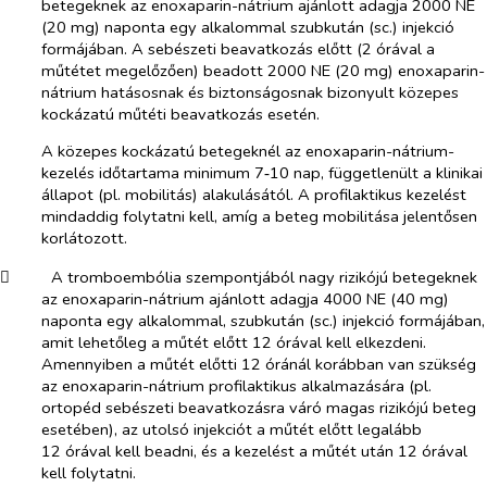
betegeknek az enoxaparin-nátrium ajánlott adagja 2000 NE
(20 mg) naponta egy alkalommal szubkután (sc.) injekció
formájában. A sebészeti beavatkozás előtt (2 órával a
műtétet megelőzően) beadott 2000 NE (20 mg) enoxaparin-
nátrium hatásosnak és biztonságosnak bizonyult közepes
kockázatú műtéti beavatkozás esetén.
A közepes kockázatú betegeknél az enoxaparin-nátrium-
kezelés időtartama minimum 7‑10 nap, függetlenült a klinikai
állapot (pl. mobilitás) alakulásától. A profilaktikus kezelést
mindaddig folytatni kell, amíg a beteg mobilitása jelentősen
korlátozott.
​
A tromboembólia szempontjából nagy rizikójú betegeknek
az enoxaparin-nátrium ajánlott adagja
4000 NE (40 mg)
naponta egy alkalommal, szubkután (sc.) injekció formájában
,
amit lehetőleg a műtét előtt 12 órával kell elkezdeni.
Amennyiben a műtét előtti 12 óránál korábban van szükség
az enoxaparin-nátrium profilaktikus alkalmazására (pl.
ortopéd sebészeti beavatkozásra váró magas rizikójú beteg
esetében), az utolsó injekciót a műtét előtt legalább
12 órával kell beadni, és a kezelést a műtét után 12 órával
kell folytatni.