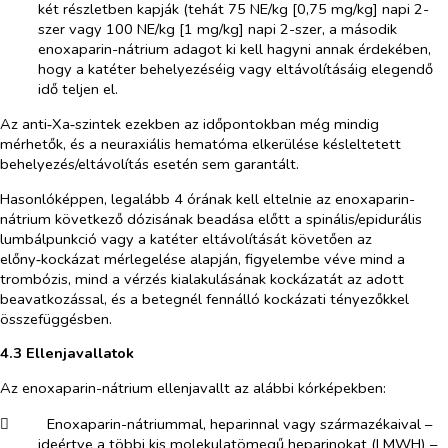
két részletben kapják (tehát 75 NE/kg [0,75 mg/kg] napi 2-
szer vagy 100 NE/kg [1 mg/kg] napi 2-szer, a második
enoxaparin-nátrium adagot ki kell hagyni annak érdekében,
hogy a katéter behelyezéséig vagy eltávolításáig elegendő
idő teljen el.
Az anti‑Xa‑szintek ezekben az időpontokban még mindig
mérhetők, és a neuraxiális hematóma elkerülése késleltetett
behelyezés/eltávolítás esetén sem garantált.
Hasonlóképpen, legalább 4 órának kell eltelnie az enoxaparin-
nátrium következő dózisának beadása előtt a spinális/epidurális
lumbálpunkció vagy a katéter eltávolítását követően az
előny‑kockázat mérlegelése alapján, figyelembe véve mind a
trombózis, mind a vérzés kialakulásának kockázatát az adott
beavatkozással, és a betegnél fennálló kockázati tényezőkkel
összefüggésben.
4.3 Ellenjavallatok
Az enoxaparin-nátrium ellenjavallt az alábbi kórképekben:
​
Enoxaparin-nátriummal, heparinnal vagy származékaival –
ideértve a többi kis molekulatömegű heparinokat (LMWH) –