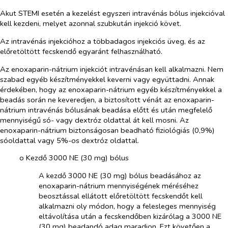
Akut STEMI esetén a kezelést egyszeri intravénás bólus injekcióval
kell kezdeni, melyet azonnal szubkután injekció követ.
Az intravénás injekcióhoz a többadagos injekciós üveg, és az
előretöltött fecskendő egyaránt felhasználható.
Az enoxaparin-nátrium injekciót intravénásan kell alkalmazni. Nem
szabad egyéb készítményekkel keverni vagy együttadni. Annak
érdekében, hogy az enoxaparin-nátrium egyéb készítményekkel a
beadás során ne keveredjen, a biztosított vénát az enoxaparin-
nátrium intravénás bólusának beadása előtt és után megfelelő
mennyiségű só- vagy dextróz oldattal át kell mosni. Az
enoxaparin-nátrium biztonságosan beadható fiziológiás (0,9%)
sóoldattal vagy 5%-os dextróz oldattal.
o​
Kezdő 3000 NE (30 mg) bólus
A kezdő 3000 NE (30 mg) bólus beadásához az
enoxaparin-nátrium mennyiségének méréséhez
beosztással ellátott előretöltött fecskendőt kell
alkalmazni oly módon, hogy a felesleges mennyiség
eltávolítása után a fecskendőben kizárólag a 3000 NE
(30 mg) beadandó adag maradjon. Ezt követően a