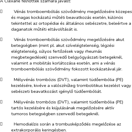
A Clexane felnőttek számára javallt:
​
Vénás tromboembóliás szövődmény megelőzésére közepes
és magas kockázatú műtéti beavatkozás esetén, különös
tekintettel az ortopédiai és általános sebészetre, beleértve a
daganatok műtéti eltávolítását is.
​
Vénás tromboembóliás szövődmény megelőzésére akut
betegségben (mint pl. akut szívelégtelenség, légzési
elégtelenség, súlyos fertőzések vagy rheumás
megbetegedések) szenvedő belgyógyászati betegeknél,
valamint a mobilitás korlátozása esetén, ami a vénás
tromboembóliás szövődmény fokozott kockázatával jár.
​
Mélyvénás trombózis (DVT), valamint tüdőembólia (PE)
kezelésére, kivéve a valószínűleg trombolitikus kezelést vagy
sebészeti beavatkozást igénylő tüdőembóliát.
​
Mélyvénás trombózis (DVT), valamint tüdőembólia (PE)
tartós kezelésére és kiújulásának megelőzésére aktív
tumoros betegségben szenvedő betegeknél
.
​
Hemodialízis során a trombusképződés megelőzése az
extrakorporális keringésben.