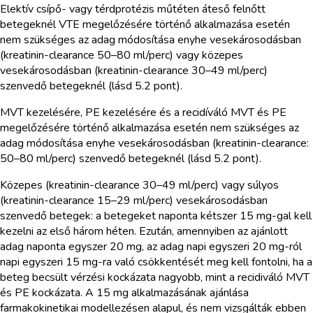
Elektív csípő- vagy térdprotézis műtéten áteső felnőtt
betegeknél VTE megelőzésére történő alkalmazása esetén
nem szükséges az adag módosítása enyhe vesekárosodásban
(kreatinin-clearance 50–80 ml/perc) vagy közepes
vesekárosodásban (kreatinin-clearance 30–49 ml/perc)
szenvedő betegeknél (lásd 5.2 pont).
MVT kezelésére, PE kezelésére és a recidíváló MVT és PE
megelőzésére történő alkalmazása esetén nem szükséges az
adag módosítása enyhe vesekárosodásban (kreatinin-clearance:
50–80 ml/perc) szenvedő betegeknél (lásd 5.2 pont).
Közepes (kreatinin-clearance 30–49 ml/perc) vagy súlyos
(kreatinin-clearance 15–29 ml/perc) vesekárosodásban
szenvedő betegek: a betegeket naponta kétszer 15 mg-gal kell
kezelni az első három héten. Ezután, amennyiben az ajánlott
adag naponta egyszer 20 mg, az adag napi egyszeri 20 mg-ról
napi egyszeri 15 mg-ra való csökkentését meg kell fontolni, ha a
beteg becsült vérzési kockázata nagyobb, mint a recidiváló MVT
és PE kockázata. A 15 mg alkalmazásának ajánlása
farmakokinetikai modellezésen alapul, és nem vizsgálták ebben