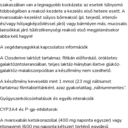
szakaszában van a legnagyobb kockázata: az esetek túlnyomó
többségében a reakció kezdete a kezelés első heteire esett. A
rivaroxabán-kezelést súlyos bőrreakció (pl. terjedő, intenzív
és/vagy hólyagképződéssel járó) vagy bármilyen más, mucosalis
laesiókkal járó túlérzékenységi reakció első megjelenésekor
abba kell hagyni!
A segédanyagokkal kapcsolatos információk
A Closderive laktózt tartalmaz. Ritkán előforduló, örökletes
galaktózintoleranciában, teljes laktáz-hiányban illetve glükóz-
galaktóz-malabszorpcióban a készítmény nem szedhető.
A készítmény kevesebb mint 1 mmol (23 mg) nátriumot
tartalmaz filmtablettánként, azaz gyakorlatilag „nátriummentes”.
Gyógyszerkölcsönhatások és egyéb interakciók
CYP3A4 és P-gp-inhibitorok:
A rivaroxabán ketokonazollal (400 mg naponta egyszer) vagy
ritonavirrel (600 mg naponta kétszer) történő egyidejű