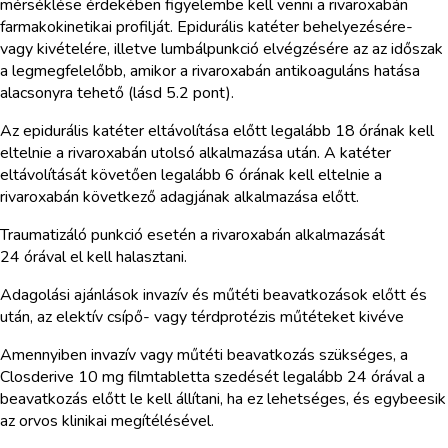
mérséklése érdekében figyelembe kell venni a rivaroxabán
farmakokinetikai profilját. Epidurális katéter behelyezésére-
vagy kivételére, illetve lumbálpunkció elvégzésére az az időszak
a legmegfelelőbb, amikor a rivaroxabán antikoaguláns hatása
alacsonyra tehető (lásd 5.2 pont).
Az epidurális katéter eltávolítása előtt legalább 18 órának kell
eltelnie a rivaroxabán utolsó alkalmazása után. A katéter
eltávolítását követően legalább 6 órának kell eltelnie a
rivaroxabán következő adagjának alkalmazása előtt.
Traumatizáló punkció esetén a rivaroxabán alkalmazását
24 órával el kell halasztani.
Adagolási ajánlások invazív és műtéti beavatkozások előtt és
után, az elektív csípő- vagy térdprotézis műtéteket kivéve
Amennyiben invazív vagy műtéti beavatkozás szükséges, a
Closderive 10 mg filmtabletta szedését legalább 24 órával a
beavatkozás előtt le kell állítani, ha ez lehetséges, és egybeesik
az orvos klinikai megítélésével.