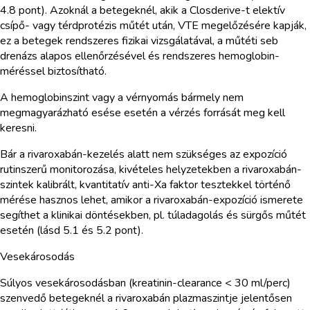
4.8 pont). Azoknál a betegeknél, akik a Closderive-t elektív
csípő- vagy térdprotézis műtét után, VTE megelőzésére kapják,
ez a betegek rendszeres fizikai vizsgálatával, a műtéti seb
drenázs alapos ellenőrzésével és rendszeres hemoglobin-
méréssel biztosítható.
A hemoglobinszint vagy a vérnyomás bármely nem
megmagyarázható esése esetén a vérzés forrását meg kell
keresni.
Bár a rivaroxabán-kezelés alatt nem szükséges az expozíció
rutinszerű monitorozása, kivételes helyzetekben a rivaroxabán-
szintek kalibrált, kvantitatív anti-Xa faktor tesztekkel történő
mérése hasznos lehet, amikor a rivaroxabán-expozíció ismerete
segíthet a klinikai döntésekben, pl. túladagolás és sürgős műtét
esetén (lásd 5.1 és 5.2 pont).
Vesekárosodás
Súlyos vesekárosodásban (kreatinin-clearance < 30 ml/perc)
szenvedő betegeknél a rivaroxabán plazmaszintje jelentősen