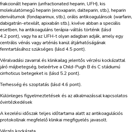
frakcionált heparin (unfractionated heparin, UFH), kis
molekulatömegű heparin (enoxaparin, dalteparin, stb.), heparin
derivátumok (fondaparinux, stb.), orális antikoagulánsok (warfarin,
dabigatrán-etexilát, apixabán stb.), kivéve abban a speciális
esetben, ha antikoaguláns terápia-váltás történik (lásd
4.2 pont), vagy ha az UFH-t olyan adagban adják, amely egy
centrális vénás vagy artériás kanül átjárhatóságának
fenntartásához szükséges (lásd 4.5 pont).
Véralvadási zavarral és klinikailag jelentős vérzési kockázattal
járó májbetegség, beleértve a Child-Pugh B és C stádiumú
cirrhoticus betegeket is (lásd 5.2 pont).
Terhesség és szoptatás (lásd 4.6 pont).
Különleges figyelmeztetések és az alkalmazással kapcsolatos
óvintézkedések
A kezelési időszak teljes időtartama alatt az antikoagulációs
protokollnak megfelelő klinikai megfigyelés javasolt.
Vérzés kockázata