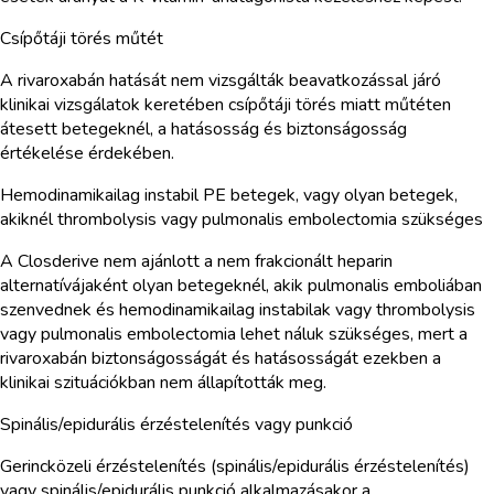
Csípőtáji törés műtét
A rivaroxabán hatását nem vizsgálták beavatkozással járó
klinikai vizsgálatok keretében csípőtáji törés miatt műtéten
átesett betegeknél, a hatásosság és biztonságosság
értékelése érdekében.
Hemodinamikailag instabil PE betegek, vagy olyan betegek,
akiknél thrombolysis vagy pulmonalis embolectomia szükséges
A Closderive nem ajánlott a nem frakcionált heparin
alternatívájaként olyan betegeknél, akik pulmonalis emboliában
szenvednek és hemodinamikailag instabilak vagy thrombolysis
vagy pulmonalis embolectomia lehet náluk szükséges, mert a
rivaroxabán biztonságosságát és hatásosságát ezekben a
klinikai szituációkban nem állapították meg.
Spinális/epidurális érzéstelenítés vagy punkció
Gerincközeli érzéstelenítés (spinális/epidurális érzéstelenítés)
vagy spinális/epidurális punkció alkalmazásakor a