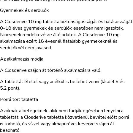
Gyermekek és serdülők
A Closderive 10 mg tabletta biztonságosságát és hatásosságát
0–18 éves gyermekek és serdülők esetében nem igazolták.
Nincsenek rendelkezésre álló adatok. A Closderive 10 mg
alkalmazása ezért 18 évesnél fiatalabb gyermekeknél és
serdülőknél nem javasolt.
Az alkalmazás módja
A Closderive szájon át történő alkalmazásra való.
A tablettát étellel vagy anélkül is be lehet venni (lásd 4.5 és
5.2 pont).
Porrá tört tabletta
Azoknak a betegeknek, akik nem tudják egészben lenyelni a
tablettát, a Closderive tabletta közvetlenül bevétel előtt porrá
is törhető, és vízzel vagy almapürével keverve szájon át
beadható.