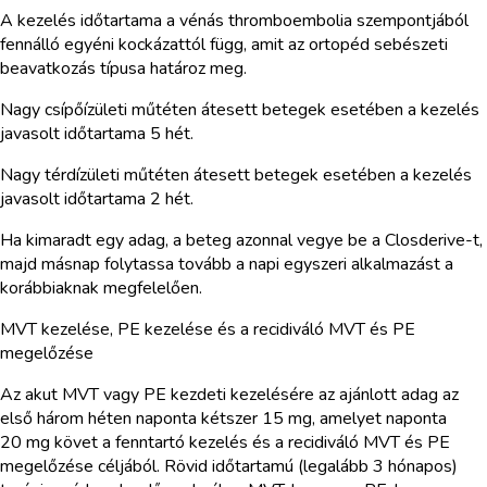
A kezelés időtartama a vénás thromboembolia szempontjából
fennálló egyéni kockázattól függ, amit az ortopéd sebészeti
beavatkozás típusa határoz meg.
Nagy csípőízületi műtéten átesett betegek esetében a kezelés
javasolt időtartama 5 hét.
Nagy térdízületi műtéten átesett betegek esetében a kezelés
javasolt időtartama 2 hét.
Ha kimaradt egy adag, a beteg azonnal vegye be a Closderive-t,
majd másnap folytassa tovább a napi egyszeri alkalmazást a
korábbiaknak megfelelően.
MVT kezelése, PE kezelése és a recidiváló MVT és PE
megelőzése
Az akut MVT vagy PE kezdeti kezelésére az ajánlott adag az
első három héten naponta kétszer 15 mg, amelyet naponta
20 mg követ a fenntartó kezelés és a recidiváló MVT és PE
megelőzése céljából. Rövid időtartamú (legalább 3 hónapos)