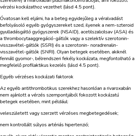
szeresére) a rivaroxabán plazmakoncentrációját, ami fokozott
vérzési kockázathoz vezethet (lásd 4.5 pont).
Óvatosan kell eljárni, ha a beteg egyidejűleg a véralvadást
befolyásoló egyéb gyógyszereket szed, ilyenek a nem-szteroid
gyulladásgátló gyógyszerek (NSAID), acetilszalicilsav (ASA) és
a thrombocytaaggregáció-gátlók vagy a szelektív szerotonin-
visszavétel-gátlók (SSRI) és a szerotonin- noradrenalin-
visszavétel-gátlók (SNRI). Olyan betegek esetében, akiknél
fennáll gyomor-, bélrendszeri fekély kockázata, megfontolható a
megfelelő profilaktikus kezelés (lásd 4.5 pont).
Egyéb vérzéses kockázati faktorok
Az egyéb antithrombotikus szerekhez hasonlóan a rivaroxabán
nem ajánlott a vérzés szempontjából fokozott kockázatú
betegek esetében, mint például:
veleszületett vagy szerzett vérzéses megbetegedések;
nem kontrollált súlyos artériás hipertenzió;