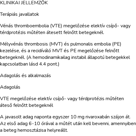
KLINIKAI JELLEMZŐK
Terápiás javallatok
Vénás thromboembolia (VTE) megelőzése elektív csípő- vagy
térdprotézis műtéten átesett felnőtt betegeknél.
Mélyvénás thrombosis (MVT) és pulmonalis embolia (PE)
kezelése, és a recidíváló MVT és PE megelőzése felnőtt
betegeknél. (A hemodinamikailag instabil állapotú betegekkel
kapcsolatban lásd 4.4 pont.)
Adagolás és alkalmazás
Adagolás
VTE megelőzése elektív csípő- vagy térdprotézis műtéten
áteső felnőtt betegeknél
A javasolt adag naponta egyszer 10 mg rivaroxabán szájon át.
Az első adag 6-10 órával a műtét után kell bevenni, amennyiben
a beteg hemosztázisa helyreállt.