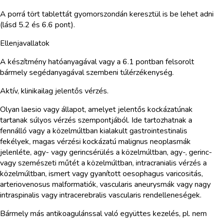
A porrá tört tablettát gyomorszondán keresztül is be lehet adni
(lásd 5.2 és 6.6 pont).
Ellenjavallatok
A készítmény hatóanyagával vagy a 6.1 pontban felsorolt
bármely segédanyagával szembeni túlérzékenység.
Aktív, klinikailag jelentős vérzés.
Olyan laesio vagy állapot, amelyet jelentős kockázatúnak
tartanak súlyos vérzés szempontjából. Ide tartozhatnak a
fennálló vagy a közelmúltban kialakult gastrointestinalis
fekélyek, magas vérzési kockázatú malignus neoplasmák
jelenléte, agy- vagy gerincsérülés a közelmúltban, agy-, gerinc-
vagy szemészeti műtét a közelmúltban, intracranialis vérzés a
közelmúltban, ismert vagy gyanított oesophagus varicositás,
arteriovenosus malformatiók, vascularis aneurysmák vagy nagy
intraspinalis vagy intracerebralis vascularis rendelleneségek.
Bármely más antikoagulánssal való együttes kezelés, pl. nem