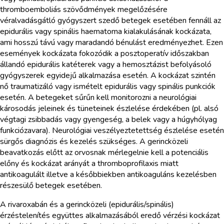
thromboemboliás szövődmények megelőzésére
véralvadásgátló gyógyszert szedő betegek esetében fennáll az
epidurális vagy spinális haematoma kialakulásának kockázata,
ami hosszú távú vagy maradandó bénulást eredményezhet. Ezen
események kockázata fokozódik a posztoperatív időszakban
állandó epidurális katéterek vagy a hemosztázist befolyásoló
gyógyszerek egyidejű alkalmazása esetén. A kockázat szintén
nő traumatizáló vagy ismételt epidurális vagy spinális punkciók
esetén. A betegeket sűrűn kell monitorozni a neurológiai
károsodás jeleinek és tüneteinek észlelése érdekében (pl. alsó
végtagi zsibbadás vagy gyengeség, a belek vagy a húgyhólyag
funkciózavara). Neurológiai veszélyeztetettség észlelése esetén
sürgős diagnózis és kezelés szükséges. A gerincközeli
beavatkozás előtt az orvosnak mérlegelnie kell a potenciális
előny és kockázat arányát a thromboprofilaxis miatt
antikoagulált illetve a későbbiekben antikoaguláns kezelésben
részesülő betegek esetében.
A rivaroxabán és a gerincközeli (epidurális/spinális)
érzéstelenítés együttes alkalmazásából eredő vérzési kockázat