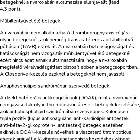
betegeknél a rivaroxabán alkalmazása ellenjavallt (lásd
4.3 pont).
Műbillentyűvel élő betegek
A rivaroxabán nem alkalmazható thromboprophylaxis céljára
olyan betegeknél, akik nemrég transzkatéteres aortabillentyű-
pótláson (TAVR) estek át. A rivaroxabán biztonságosságát és
hatásosságát nem vizsgálták műbillentyűvel élő betegeknél,
ezért nincs adat annak alátámasztására, hogy a rivaroxabán
megfelelő véralvadásgátlást biztosít ebben a betegcsoportban.
A Closderive-kezelés ezeknél a betegeknél nem javasolt.
Antiphospholipid szindrómában szenvedő betegek
A direkt ható orális antikoagulánsok (DOAK), mint a rivaroxabán
nem javasoltak olyan thrombosison átesett betegek kezelésére,
akik antiphospholipid szindrómában szenvednek. Különösen
tripla pozitív (lupus antikoaguláns, anti-kardiolipin antitestek,
anti-béta-2-glikoprotein-I antitestek) betegek esetében,
akiknél a DOAK-kezelés növelheti a visszatérő thromboticus
esetek arányát a K-vitamin-anatagonista kezeléshez képest.