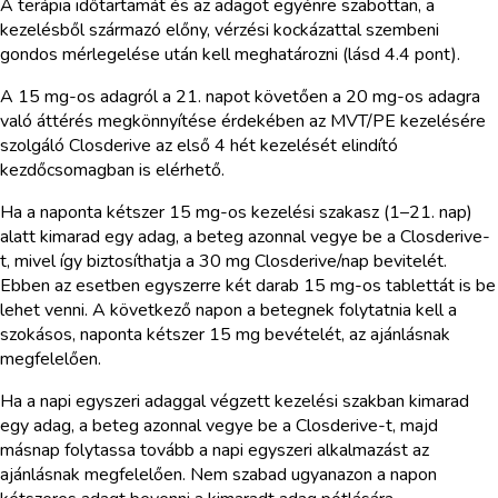
A terápia időtartamát és az adagot egyénre szabottan, a
kezelésből származó előny, vérzési kockázattal szembeni
gondos mérlegelése után kell meghatározni (lásd 4.4 pont).
A 15 mg-os adagról a 21. napot követően a 20 mg-os adagra
való áttérés megkönnyítése érdekében az MVT/PE kezelésére
szolgáló Closderive az első 4 hét kezelését elindító
kezdőcsomagban is elérhető.
Ha a naponta kétszer 15 mg-os kezelési szakasz (1–21. nap)
alatt kimarad egy adag, a beteg azonnal vegye be a Closderive-
t, mivel így biztosíthatja a 30 mg Closderive/nap bevitelét.
Ebben az esetben egyszerre két darab 15 mg-os tablettát is be
lehet venni. A következő napon a betegnek folytatnia kell a
szokásos, naponta kétszer 15 mg bevételét, az ajánlásnak
megfelelően.
Ha a napi egyszeri adaggal végzett kezelési szakban kimarad
egy adag, a beteg azonnal vegye be a Closderive-t, majd
másnap folytassa tovább a napi egyszeri alkalmazást az
ajánlásnak megfelelően. Nem szabad ugyanazon a napon