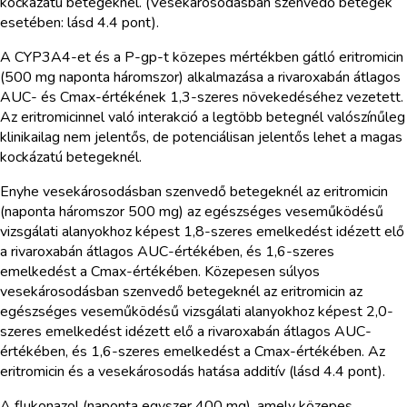
kockázatú betegeknél. (Vesekárosodásban szenvedő betegek
esetében: lásd 4.4 pont).
A CYP3A4-et és a P-gp-t közepes mértékben gátló eritromicin
(500 mg naponta háromszor) alkalmazása a rivaroxabán átlagos
AUC- és Cmax-értékének 1,3-szeres növekedéséhez vezetett.
Az eritromicinnel való interakció a legtöbb betegnél valószínűleg
klinikailag nem jelentős, de potenciálisan jelentős lehet a magas
kockázatú betegeknél.
Enyhe vesekárosodásban szenvedő betegeknél az eritromicin
(naponta háromszor 500 mg) az egészséges veseműködésű
vizsgálati alanyokhoz képest 1,8-szeres emelkedést idézett elő
a rivaroxabán átlagos AUC-értékében, és 1,6-szeres
emelkedést a Cmax-értékében. Közepesen súlyos
vesekárosodásban szenvedő betegeknél az eritromicin az
egészséges veseműködésű vizsgálati alanyokhoz képest 2,0-
szeres emelkedést idézett elő a rivaroxabán átlagos AUC-
értékében, és 1,6-szeres emelkedést a Cmax-értékében. Az
eritromicin és a vesekárosodás hatása additív (lásd 4.4 pont).
A flukonazol (naponta egyszer 400 mg), amely közepes