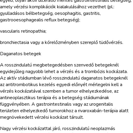
egyéb, olyan aktív ulceratio mentes gastrointestinalis betegség,
amely vérzési komplikációk kialakulásához vezethet (pl.:
gyulladásos bélbetegség, oesophagitis, gastritis,
gastrooesophagealis reflux betegség);
vascularis retinopathia;
bronchiectasia vagy a kórelőzményben szereplő tüdővérzés.
Daganatos betegek
A rosszindulatú megbetegedésben szenvedő betegeknél
egyidejűleg nagyobb lehet a vérzés és a trombózis kockázata.
Az aktív stádiumban lévő rosszindulatú daganatos betegeknél
az antitrombotikus kezelés egyedi előnyét mérlegelni kell a
vérzés kockázatával szemben a tumor elhelyezkedése, az
antineoplasztikus terápia és a betegség stádiumának
függvényében. A gastrointestinalis vagy az urogenitalis
területen elhelyezkedő tumorokhoz a rivaroxabán-terápia alatt
megnövekedett vérzési kockázat társult.
Nagy vérzési kockázattal járó, rosszindulatú neoplazmás