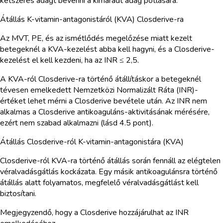
kétszeres adagt bevenni a kimaradt adag pótlására.
Átállás K-vitamin-antagonistáról (KVA) Closderive-ra
Az MVT, PE, és az ismétlődés megelőzése miatt kezelt
betegeknél a KVA-kezelést abba kell hagyni, és a Closderive-
kezelést el kell kezdeni, ha az INR ≤ 2,5.
A KVA-ról Closderive-ra történő átállításkor a betegeknél
tévesen emelkedett Nemzetközi Normalizált Ráta (INR)-
értéket lehet mérni a Closderive bevétele után. Az INR nem
alkalmas a Closderive antikoaguláns-aktivitásának mérésére,
ezért nem szabad alkalmazni (lásd 4.5 pont).
Átállás Closderive-ról K-vitamin-antagonistára (KVA)
Closderive-ról KVA-ra történő átállás során fennáll az elégtelen
véralvadásgátlás kockázata. Egy másik antikoagulánsra történő
átállás alatt folyamatos, megfelelő véralvadásgátlást kell
biztosítani.
Megjegyzendő, hogy a Closderive hozzájárulhat az INR