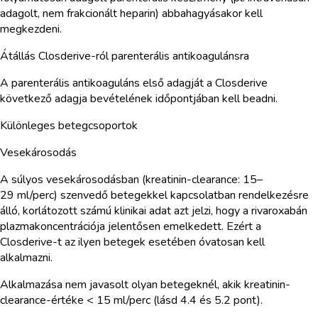
adagolt, nem frakcionált heparin) abbahagyásakor kell
megkezdeni.
Átállás Closderive-ról parenterális antikoagulánsra
A parenterális antikoaguláns első adagját a Closderive
következő adagja bevételének időpontjában kell beadni.
Különleges betegcsoportok
Vesekárosodás
A súlyos vesekárosodásban (kreatinin-clearance: 15–
29 ml/perc) szenvedő betegekkel kapcsolatban rendelkezésre
álló, korlátozott számú klinikai adat azt jelzi, hogy a rivaroxabán
plazmakoncentrációja jelentősen emelkedett. Ezért a
Closderive-t az ilyen betegek esetében óvatosan kell
alkalmazni.
Alkalmazása nem javasolt olyan betegeknél, akik kreatinin-
clearance-értéke < 15 ml/perc (lásd 4.4 és 5.2 pont).