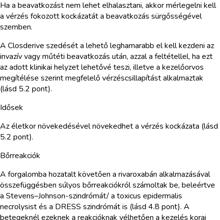
Ha a beavatkozást nem lehet elhalasztani, akkor mérlegelni kell
a vérzés fokozott kockázatát a beavatkozás sürgősségével
szemben.
A Closderive szedését a lehető leghamarabb el kell kezdeni az
invazív vagy műtéti beavatkozás után, azzal a feltétellel, ha ezt
az adott klinikai helyzet lehetővé teszi, illetve a kezelőorvos
megítélése szerint megfelelő vérzéscsillapítást alkalmaztak
(lásd 5.2 pont).
Idősek
Az életkor növekedésével növekedhet a vérzés kockázata (lásd
5.2 pont).
Bőrreakciók
A forgalomba hozatalt követően a rivaroxabán alkalmazásával
összefüggésben súlyos bőrreakciókról számoltak be, beleértve
a Stevens–Johnson-szindrómát/ a toxicus epidermalis
necrolysist és a DRESS szindrómát is (lásd 4.8 pont). A
betegeknél ezeknek a reakcióknak vélhetően a kezelés korai