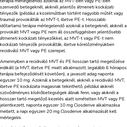
terápia mérlegelendő azoknál az MVT-ben vagy PE-ben
szenvedő betegeknél, akiknél jelentős átmeneti kockázati
tényezők (például a közelmúltban történt nagyobb műtét vagy
trauma) provokálták az MVT-t, illetve PE-t. Hosszabb
időtartamú terápia mérlegelendő azoknál a betegeknél, akiknél a
provokált MVT vagy PE nem áll összefüggésben jelentősebb
átmeneti kockázati tényezőkkel, az MVT-t vagy PE-t nem
kockázati tényezők provokálták, illetve kórelőzményükben
recidiváló MVT vagy PE szerepel.
Amennyiben a recidiváló MVT és PE hosszan tartó megelőzése
indikált (a MVT, illetve PE miatt alkalmazott, legalább 6 hónapos
terápia befejeződését követően), a javasolt adag naponta
egyszer 10 mg. Azoknál a betegeknél, akiknél a recidiváló MVT,
illetve PE kockázata magasnak tekinthető, például akiknél
szövődményes kísérőbetegségek állnak fenn, vagy akiknél a
hosszan tartó megelőző kezelés alatt ismételten MVT vagy PE
jelentkezett, naponta egyszer 10 mg Closderive alkalmazása
mellett, a napi egyszeri 20 mg Closderive alkalmazását kell
mérlegelni.