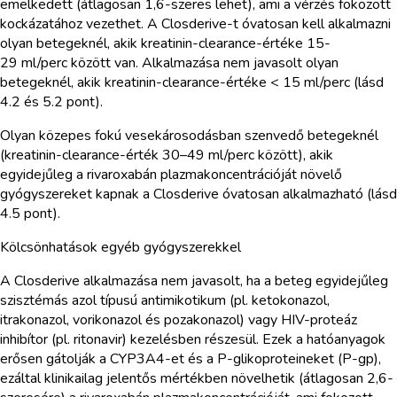
emelkedett (átlagosan 1,6-szeres lehet), ami a vérzés fokozott
kockázatához vezethet. A Closderive-t óvatosan kell alkalmazni
olyan betegeknél, akik kreatinin-clearance-értéke 15-
29 ml/perc között van. Alkalmazása nem javasolt olyan
betegeknél, akik kreatinin-clearance-értéke < 15 ml/perc (lásd
4.2 és 5.2 pont).
Olyan közepes fokú vesekárosodásban szenvedő betegeknél
(kreatinin-clearance-érték 30–49 ml/perc között), akik
egyidejűleg a rivaroxabán plazmakoncentrációját növelő
gyógyszereket kapnak a Closderive óvatosan alkalmazható (lásd
4.5 pont).
Kölcsönhatások egyéb gyógyszerekkel
A Closderive alkalmazása nem javasolt, ha a beteg egyidejűleg
szisztémás azol típusú antimikotikum (pl. ketokonazol,
itrakonazol, vorikonazol és pozakonazol) vagy HIV-proteáz
inhibítor (pl. ritonavir) kezelésben részesül. Ezek a hatóanyagok
erősen gátolják a CYP3A4-et és a P-glikoproteineket (P-gp),
ezáltal klinikailag jelentős mértékben növelhetik (átlagosan 2,6-