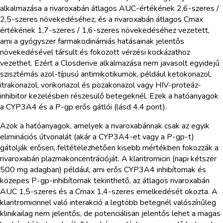
alkalmazása a rivaroxabán átlagos AUC-értékének 2,6-szeres /
2,5-szeres növekedéséhez, és a rivaroxabán átlagos Cmax
értékének 1,7-szeres / 1,6-szeres növekedéséhez vezetett,
ami a gyógyszer farmakodinámiás hatásainak jelentős
növekedésével társult és fokozott vérzési kockázathoz
vezethet. Ezért a Closderive alkalmazása nem javasolt egyidejű
szisztémás azol-típusú antimikotikumok, például ketokonazol,
itrakonazol, vorikonazol és pozakonazol vagy HIV-proteáz-
inhibitor kezelésben részesülő betegeknél. Ezek a hatóanyagok
a CYP3A4 és a P-gp erős gátlói (lásd 4.4 pont).
Azok a hatóanyagok, amelyek a rivaroxabánnak csak az egyik
eliminációs útvonalát (akár a CYP3A4-et vagy a P-gp-t)
gátolják erősen, feltételezhetően kisebb mértékben fokozzák a
rivaroxabán plazmakoncentrációját. A klaritromicin (napi kétszer
500 mg adagban) például, ami erős CYP3A4 inhibítornak és
közepes P-gp-inhibítornak tekinthető, az átlagos rivaroxabán
AUC 1,5-szeres és a Cmax 1,4-szeres emelkedését okozta. A
klaritromicinnel való interakció a legtöbb betegnél valószínűleg
klinikailag nem jelentős, de potenciálisan jelentős lehet a magas