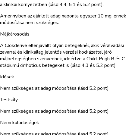
a klinikai környezetben (lásd 4.4, 5.1 és 5.2 pont).
Amennyiben az ajánlott adag naponta egyszer 10 mg, ennek
módosítása nem szükséges.
Májkárosodás
A Closderive ellenjavallt olyan betegeknél, akik véralvadási
zavarral és klinikailag jelentős vérzési kockázattal járó
májbetegségben szenvednek, ideértve a Child-Pugh B és C
stádiumú cirrhoticus betegeket is (lásd 4.3 és 5.2 pont).
Idősek
Nem szükséges az adag módosítása (lásd 5.2 pont)
Testsúly
Nem szükséges az adag módosítása (lásd 5.2 pont)
Nemi különbségek
Nem szükséges az adag módosítása (lásd 5.2 pont)