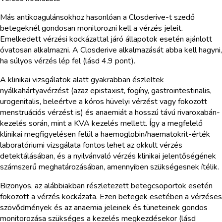
Más antikoagulánsokhoz hasonlóan a Closderive-t szedő
betegeknél gondosan monitorozni kell a vérzés jeleit.
Emelkedett vérzési kockázattal járó állapotok esetén ajánlott
óvatosan alkalmazni. A Closderive alkalmazását abba kell hagyni,
ha súlyos vérzés lép fel (lásd 4.9 pont).
A klinikai vizsgálatok alatt gyakrabban észleltek
nyálkahártyavérzést (azaz epistaxist, fogíny, gastrointestinalis,
urogenitalis, beleértve a kóros hüvelyi vérzést vagy fokozott
menstruációs vérzést is) és anaemiát a hosszú távú rivaroxabán-
kezelés során, mint a KVA kezelés mellett. Így a megfelelő
klinikai megfigyelésen felül a haemoglobin/haematokrit-érték
laboratóriumi vizsgálata fontos lehet az okkult vérzés
detektálásában, és a nyilvánvaló vérzés klinikai jelentőségének
számszerű meghatározásában, amennyiben szükségesnek ítélik.
Bizonyos, az alábbiakban részletezett betegcsoportok esetén
fokozott a vérzés kockázata. Ezen betegek esetében a vérzéses
szövődmények és az anaemia jeleinek és tüneteinek gondos
monitorozása szükséges a kezelés megkezdésekor (lásd