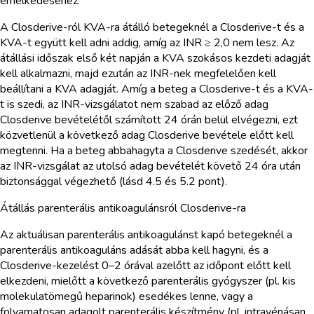
emelkedéséhez.
A Closderive-ról KVA-ra átálló betegeknél a Closderive-t és a
KVA-t együtt kell adni addig, amíg az INR ≥ 2,0 nem lesz. Az
átállási időszak első két napján a KVA szokásos kezdeti adagját
kell alkalmazni, majd ezután az INR-nek megfelelően kell
beállítani a KVA adagját. Amíg a beteg a Closderive-t és a KVA-
t is szedi, az INR-vizsgálatot nem szabad az előző adag
Closderive bevételétől számított 24 órán belül elvégezni, ezt
közvetlenül a következő adag Closderive bevétele előtt kell
megtenni. Ha a beteg abbahagyta a Closderive szedését, akkor
az INR-vizsgálat az utolsó adag bevételét követő 24 óra után
biztonsággal végezhető (lásd 4.5 és 5.2 pont).
Átállás parenterális antikoagulánsról Closderive-ra
Az aktuálisan parenterális antikoagulánst kapó betegeknél a
parenterális antikoaguláns adását abba kell hagyni, és a
Closderive-kezelést 0–2 órával azelőtt az időpont előtt kell
elkezdeni, mielőtt a következő parenterális gyógyszer (pl. kis
molekulatömegű heparinok) esedékes lenne, vagy a
folyamatosan adagolt parenterális készítmény (pl. intravénásan