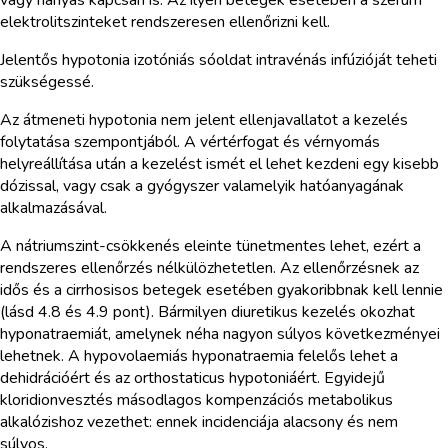
elektrolitszinteket rendszeresen ellenőrizni kell.
Jelentős hypotonia izotóniás sóoldat intravénás infúzióját teheti
szükségessé.
Az átmeneti hypotonia nem jelent ellenjavallatot a kezelés
folytatása szempontjából. A vértérfogat és vérnyomás
helyreállítása után a kezelést ismét el lehet kezdeni egy kisebb
dózissal, vagy csak a gyógyszer valamelyik hatóanyagának
alkalmazásával.
A nátriumszint-csökkenés eleinte tünetmentes lehet, ezért a
rendszeres ellenőrzés nélkülözhetetlen. Az ellenőrzésnek az
idős és a cirrhosisos betegek esetében gyakoribbnak kell lennie
(lásd 4.8 és 4.9 pont). Bármilyen diuretikus kezelés okozhat
hyponatraemiát, amelynek néha nagyon súlyos következményei
lehetnek. A hypovolaemiás hyponatraemia felelős lehet a
dehidrációért és az orthostaticus hypotoniáért. Egyidejű
kloridionvesztés másodlagos kompenzációs metabolikus
alkalózishoz vezethet: ennek incidenciája alacsony és nem
súlyos.