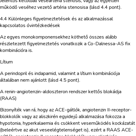
Jelentős kétoldali veseartéria stenosis, vagy az egyetlen
működő veséhez vezető artéria stenosisa (lásd 4.4 pont).
4.4 Különleges figyelmeztetések és az alkalmazással
kapcsolatos óvintézkedések
Az egyes monokomponensekhez köthető összes alább
részletezett figyelmeztetés vonatkozik a Co-Dalnessa-AS fix
kombinációra is.
Lítium
A perindopril és indapamid, valamint a lítium kombinációja
általában nem ajánlott (lásd 4.5 pont).
A renin-angiotenzin-aldoszteron rendszer kettős blokádja
(RAAS)
Bizonyíték van rá, hogy az ACE-gátlók, angiotenzin II-receptor-
blokkolók vagy az aliszkirén egyidejű alkalmazása fokozza a
hypotonia, hyperkalaemia és csökkent veseműködés kockázatát
(beleértve az akut veseelégtelenséget is), ezért a RAAS ACE-