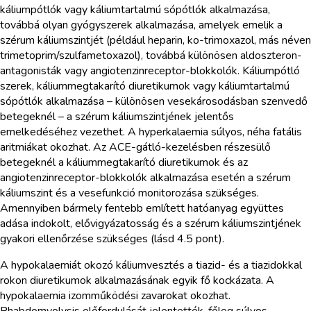
káliumpótlók vagy káliumtartalmú sópótlók alkalmazása,
továbbá olyan gyógyszerek alkalmazása, amelyek emelik a
szérum káliumszintjét (például heparin, ko-trimoxazol, más néven
trimetoprim/szulfametoxazol), továbbá különösen aldoszteron-
antagonisták vagy angiotenzinreceptor-blokkolók. Káliumpótló
szerek, káliummegtakarító diuretikumok vagy káliumtartalmú
sópótlók alkalmazása – különösen vesekárosodásban szenvedő
betegeknél – a szérum káliumszintjének jelentős
emelkedéséhez vezethet. A hyperkalaemia súlyos, néha fatális
aritmiákat okozhat. Az ACE-gátló-kezelésben részesülő
betegeknél a káliummegtakarító diuretikumok és az
angiotenzinreceptor-blokkolók alkalmazása esetén a szérum
káliumszint és a vesefunkció monitorozása szükséges.
Amennyiben bármely fentebb említett hatóanyag együttes
adása indokolt, elővigyázatosság és a szérum káliumszintjének
gyakori ellenőrzése szükséges (lásd 4.5 pont).
A hypokalaemiát okozó káliumvesztés a tiazid- és a tiazidokkal
rokon diuretikumok alkalmazásának egyik fő kockázata. A
hypokalaemia izomműködési zavarokat okozhat.
Rhabdomyolysis előfordulását jelentették, főleg súlyos