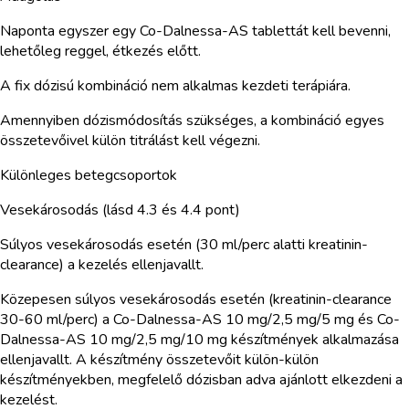
Naponta egyszer egy Co-Dalnessa-AS tablettát kell bevenni,
lehetőleg reggel, étkezés előtt.
A fix dózisú kombináció nem alkalmas kezdeti terápiára.
Amennyiben dózismódosítás szükséges, a kombináció egyes
összetevőivel külön titrálást kell végezni.
Különleges betegcsoportok
Vesekárosodás (lásd 4.3 és 4.4 pont)
Súlyos vesekárosodás esetén (30 ml/perc alatti kreatinin-
clearance) a kezelés ellenjavallt.
Közepesen súlyos vesekárosodás esetén (kreatinin-clearance
30-60 ml/perc) a Co-Dalnessa-AS 10 mg/2,5 mg/5 mg és Co-
Dalnessa-AS 10 mg/2,5 mg/10 mg készítmények alkalmazása
ellenjavallt. A készítmény összetevőit külön-külön
készítményekben, megfelelő dózisban adva ajánlott elkezdeni a
kezelést.