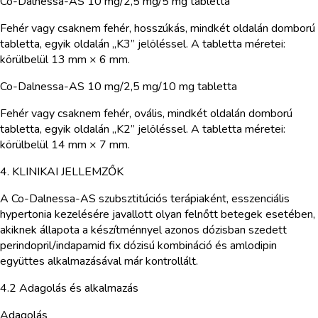
Co-Dalnessa-AS 10 mg/2,5 mg/5 mg tabletta
Fehér vagy csaknem fehér, hosszúkás, mindkét oldalán domború
tabletta, egyik oldalán „K3” jelöléssel. A tabletta méretei:
körülbelül 13 mm × 6 mm.
Co-Dalnessa-AS 10 mg/2,5 mg/10 mg tabletta
Fehér vagy csaknem fehér, ovális, mindkét oldalán domború
tabletta, egyik oldalán „K2” jelöléssel. A tabletta méretei:
körülbelül 14 mm × 7 mm.
4. KLINIKAI JELLEMZŐK
A Co-Dalnessa-AS szubsztitúciós terápiaként, esszenciális
hypertonia kezelésére javallott olyan felnőtt betegek esetében,
akiknek állapota a készítménnyel azonos dózisban szedett
perindopril/indapamid fix dózisú kombináció és amlodipin
együttes alkalmazásával már kontrollált.
4.2 Adagolás és alkalmazás
Adagolás