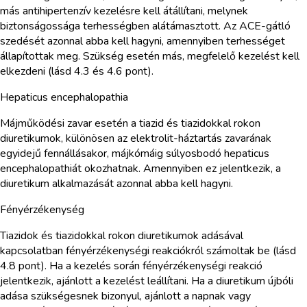
más antihipertenzív kezelésre kell átállítani, melynek
biztonságossága terhességben alátámasztott. Az ACE-gátló
szedését azonnal abba kell hagyni, amennyiben terhességet
állapítottak meg. Szükség esetén más, megfelelő kezelést kell
elkezdeni (lásd 4.3 és 4.6 pont).
Hepaticus encephalopathia
Májműködési zavar esetén a tiazid és tiazidokkal rokon
diuretikumok, különösen az elektrolit-háztartás zavarának
egyidejű fennállásakor, májkómáig súlyosbodó hepaticus
encephalopathiát okozhatnak. Amennyiben ez jelentkezik, a
diuretikum alkalmazását azonnal abba kell hagyni.
Fényérzékenység
Tiazidok és tiazidokkal rokon diuretikumok adásával
kapcsolatban fényérzékenységi reakciókról számoltak be (lásd
4.8 pont). Ha a kezelés során fényérzékenységi reakció
jelentkezik, ajánlott a kezelést leállítani. Ha a diuretikum újbóli
adása szükségesnek bizonyul, ajánlott a napnak vagy