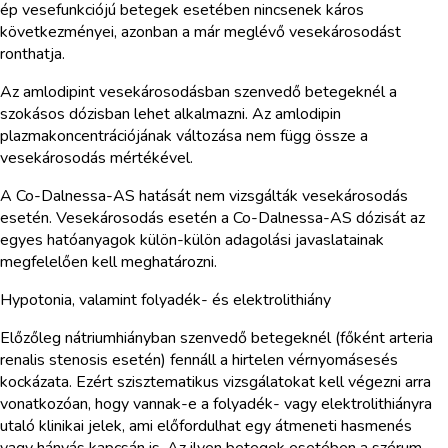
ép vesefunkciójú betegek esetében nincsenek káros
következményei, azonban a már meglévő vesekárosodást
ronthatja.
Az amlodipint vesekárosodásban szenvedő betegeknél a
szokásos dózisban lehet alkalmazni. Az amlodipin
plazmakoncentrációjának változása nem függ össze a
vesekárosodás mértékével.
A Co-Dalnessa-AS hatását nem vizsgálták vesekárosodás
esetén. Vesekárosodás esetén a Co-Dalnessa-AS dózisát az
egyes hatóanyagok külön-külön adagolási javaslatainak
megfelelően kell meghatározni.
Hypotonia, valamint folyadék- és elektrolithiány
Előzőleg nátriumhiányban szenvedő betegeknél (főként arteria
renalis stenosis esetén) fennáll a hirtelen vérnyomásesés
kockázata. Ezért szisztematikus vizsgálatokat kell végezni arra
vonatkozóan, hogy vannak-e a folyadék- vagy elektrolithiányra
utaló klinikai jelek, ami előfordulhat egy átmeneti hasmenés
vagy hányás kapcsán is. Az ilyen betegek esetében a szérum