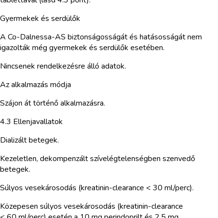
Gyermekek és serdülők
A Co-Dalnessa-AS biztonságosságát és hatásosságát nem
igazolták még gyermekek és serdülők esetében.
Nincsenek rendelkezésre álló adatok.
Az alkalmazás módja
Szájon át történő alkalmazásra.
4.3 Ellenjavallatok
Dializált betegek.
Kezeletlen, dekompenzált szívelégtelenségben szenvedő
betegek.
Súlyos vesekárosodás (kreatinin-clearance < 30 ml/perc).
Közepesen súlyos vesekárosodás (kreatinin-clearance
< 60 ml/perc) esetén a 10 mg perindoprilt és 2,5 mg