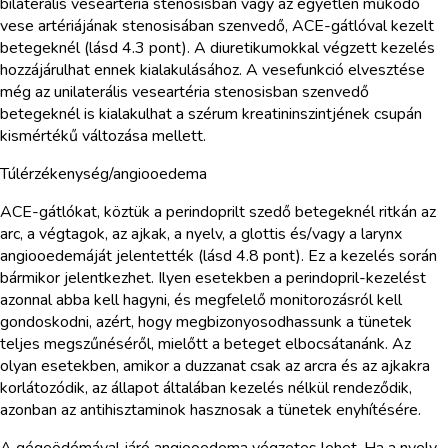
bilaterális veseartéria stenosisban vagy az egyetlen működő
vese artériájának stenosisában szenvedő, ACE-gátlóval kezelt
betegeknél (lásd 4.3 pont). A diuretikumokkal végzett kezelés
hozzájárulhat ennek kialakulásához. A vesefunkció elvesztése
még az unilaterális veseartéria stenosisban szenvedő
betegeknél is kialakulhat a szérum kreatininszintjének csupán
kismértékű változása mellett.
Túlérzékenység/angiooedema
ACE-gátlókat, köztük a perindoprilt szedő betegeknél ritkán az
arc, a végtagok, az ajkak, a nyelv, a glottis és/vagy a larynx
angiooedemáját jelentették (lásd 4.8 pont). Ez a kezelés során
bármikor jelentkezhet. Ilyen esetekben a perindopril-kezelést
azonnal abba kell hagyni, és megfelelő monitorozásról kell
gondoskodni, azért, hogy megbizonyosodhassunk a tünetek
teljes megszűnéséről, mielőtt a beteget elbocsátanánk. Az
olyan esetekben, amikor a duzzanat csak az arcra és az ajkakra
korlátozódik, az állapot általában kezelés nélkül rendeződik,
azonban az antihisztaminok hasznosak a tünetek enyhítésére.
A gégeödémával járó angiooedema végzetes lehet. Ha a nyelv,