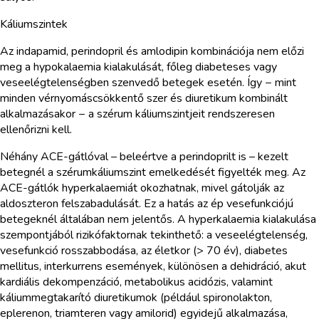
Káliumszintek
Az indapamid, perindopril és amlodipin kombinációja nem előzi
meg a hypokalaemia kialakulását, főleg diabeteses vagy
veseelégtelenségben szenvedő betegek esetén. Így − mint
minden vérnyomáscsökkentő szer és diuretikum kombinált
alkalmazásakor − a szérum káliumszintjeit rendszeresen
ellenőrizni kell.
Néhány ACE-gátlóval – beleértve a perindoprilt is – kezelt
betegnél a szérumkáliumszint emelkedését figyelték meg. Az
ACE-gátlók hyperkalaemiát okozhatnak, mivel gátolják az
aldoszteron felszabadulását. Ez a hatás az ép vesefunkciójú
betegeknél általában nem jelentős. A hyperkalaemia kialakulása
szempontjából rizikófaktornak tekinthető: a veseelégtelenség,
vesefunkció rosszabbodása, az életkor (> 70 év), diabetes
mellitus, interkurrens események, különösen a dehidráció, akut
kardiális dekompenzáció, metabolikus acidózis, valamint
káliummegtakarító diuretikumok (például spironolakton,
eplerenon, triamteren vagy amilorid) egyidejű alkalmazása,