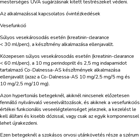
mesterséges UVA sugárzásnak kitett testrészeket védeni.
Az alkalmazással kapcsolatos óvintézkedések
Vesefunkció
Súlyos vesekárosodás esetén (kreatinin-clearance
< 30 ml/perc), a készítmény alkalmazása ellenjavallt.
Közepesen súlyos vesekárosodás esetén (kreatinin-clearance
< 60 ml/perc), a 10 mg perindoprilt és 2,5 mg indapamidot
tartalmazó Co-Dalnessa-AS készítmények alkalmazása
ellenjavallt (azaz a Co-Dalnessa-AS 10 mg/2,5 mg/5 mg és
10 mg/2,5 mg/10 mg).
Azon hypertoniás betegeknél, akiknél nincsenek előzetesen
fennálló nyilvánvaló veseelváltozások, és akiknek a vesefunkciós
értékei funkcionális veseelégtelenséget jeleznek, a kezelést le
kell állítani és kisebb dózissal, vagy csak az egyik komponenssel
lehet újrakezdeni.
Ezen betegeknél a szokásos orvosi utánkövetés része a szérum