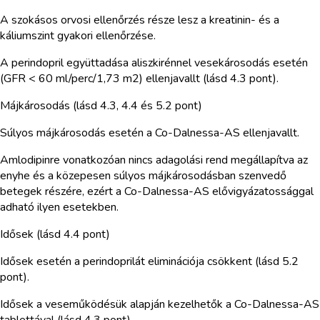
A szokásos orvosi ellenőrzés része lesz a kreatinin- és a
káliumszint gyakori ellenőrzése.
A perindopril együttadása aliszkirénnel vesekárosodás esetén
(GFR < 60 ml/perc/1,73 m2) ellenjavallt (lásd 4.3 pont).
Májkárosodás (lásd 4.3, 4.4 és 5.2 pont)
Súlyos májkárosodás esetén a Co-Dalnessa-AS ellenjavallt.
Amlodipinre vonatkozóan nincs adagolási rend megállapítva az
enyhe és a közepesen súlyos májkárosodásban szenvedő
betegek részére, ezért a Co-Dalnessa-AS elővigyázatossággal
adható ilyen esetekben.
Idősek (lásd 4.4 pont)
Idősek esetén a perindoprilát eliminációja csökkent (lásd 5.2
pont).
Idősek a veseműködésük alapján kezelhetők a Co-Dalnessa-AS
tablettával (lásd 4.3 pont).