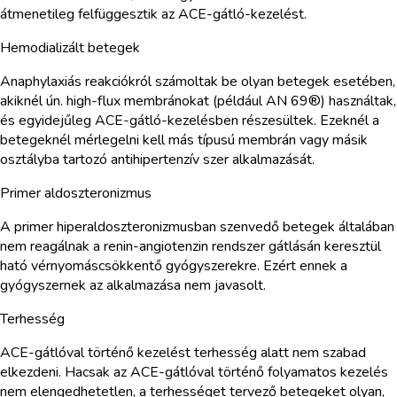
átmenetileg felfüggesztik az ACE-gátló-kezelést.
Hemodializált betegek
Anaphylaxiás reakciókról számoltak be olyan betegek esetében,
akiknél ún. high-flux membránokat (például AN 69®) használtak,
és egyidejűleg ACE-gátló-kezelésben részesültek. Ezeknél a
betegeknél mérlegelni kell más típusú membrán vagy másik
osztályba tartozó antihipertenzív szer alkalmazását.
Primer aldoszteronizmus
A primer hiperaldoszteronizmusban szenvedő betegek általában
nem reagálnak a renin-angiotenzin rendszer gátlásán keresztül
ható vérnyomáscsökkentő gyógyszerekre. Ezért ennek a
gyógyszernek az alkalmazása nem javasolt.
Terhesség
ACE-gátlóval történő kezelést terhesség alatt nem szabad
elkezdeni. Hacsak az ACE-gátlóval történő folyamatos kezelés
nem elengedhetetlen, a terhességet tervező betegeket olyan,