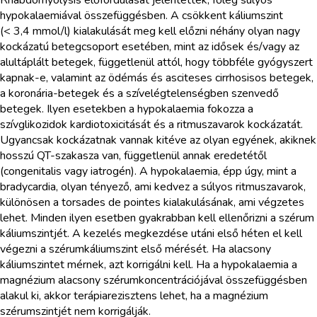
hypokalaemiával összefüggésben. A csökkent káliumszint
(< 3,4 mmol/l) kialakulását meg kell előzni néhány olyan nagy
kockázatú betegcsoport esetében, mint az idősek és/vagy az
alultáplált betegek, függetlenül attól, hogy többféle gyógyszert
kapnak-e, valamint az ödémás és asciteses cirrhosisos betegek,
a koronária-betegek és a szívelégtelenségben szenvedő
betegek. Ilyen esetekben a hypokalaemia fokozza a
szívglikozidok kardiotoxicitását és a ritmuszavarok kockázatát.
Ugyancsak kockázatnak vannak kitéve az olyan egyének, akiknek
hosszú QT-szakasza van, függetlenül annak eredetétől
(congenitalis vagy iatrogén). A hypokalaemia, épp úgy, mint a
bradycardia, olyan tényező, ami kedvez a súlyos ritmuszavarok,
különösen a torsades de pointes kialakulásának, ami végzetes
lehet. Minden ilyen esetben gyakrabban kell ellenőrizni a szérum
káliumszintjét. A kezelés megkezdése utáni első héten el kell
végezni a szérumkáliumszint első mérését. Ha alacsony
káliumszintet mérnek, azt korrigálni kell. Ha a hypokalaemia a
magnézium alacsony szérumkoncentrációjával összefüggésben
alakul ki, akkor terápiarezisztens lehet, ha a magnézium
szérumszintjét nem korrigálják.