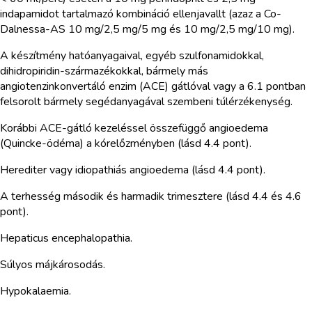
indapamidot tartalmazó kombináció ellenjavallt (azaz a Co-
Dalnessa-AS 10 mg/2,5 mg/5 mg és 10 mg/2,5 mg/10 mg).
A készítmény hatóanyagaival, egyéb szulfonamidokkal,
dihidropiridin-származékokkal, bármely más
angiotenzinkonvertáló enzim (ACE) gátlóval vagy a 6.1 pontban
felsorolt bármely segédanyagával szembeni túlérzékenység.
Korábbi ACE-gátló kezeléssel összefüggő angioedema
(Quincke-ödéma) a kórelőzményben (lásd 4.4 pont).
Herediter vagy idiopathiás angioedema (lásd 4.4 pont).
A terhesség második és harmadik trimesztere (lásd 4.4 és 4.6
pont).
Hepaticus encephalopathia.
Súlyos májkárosodás.
Hypokalaemia.