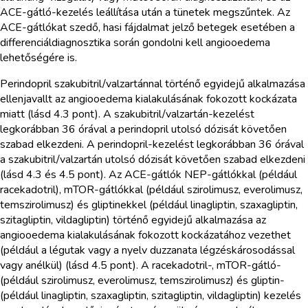
ACE-gátló-kezelés leállítása után a tünetek megszűntek. Az
ACE-gátlókat szedő, hasi fájdalmat jelző betegek esetében a
differenciáldiagnosztika során gondolni kell angiooedema
lehetőségére is.
Perindopril szakubitril/valzartánnal történő egyidejű alkalmazása
ellenjavallt az angiooedema kialakulásának fokozott kockázata
miatt (lásd 4.3 pont). A szakubitril/valzartán-kezelést
legkorábban 36 órával a perindopril utolsó dózisát követően
szabad elkezdeni. A perindopril-kezelést legkorábban 36 órával
a szakubitril/valzartán utolsó dózisát követően szabad elkezdeni
(lásd 4.3 és 4.5 pont). Az ACE-gátlók NEP-gátlókkal (például
racekadotril), mTOR-gátlókkal (például szirolimusz, everolimusz,
temszirolimusz) és gliptinekkel (például linagliptin, szaxagliptin,
szitagliptin, vildagliptin) történő egyidejű alkalmazása az
angiooedema kialakulásának fokozott kockázatához vezethet
(például a légutak vagy a nyelv duzzanata légzéskárosodással
vagy anélkül) (lásd 4.5 pont). A racekadotril-, mTOR-gátló-
(például szirolimusz, everolimusz, temszirolimusz) és gliptin-
(például linagliptin, szaxagliptin, szitagliptin, vildagliptin) kezelés