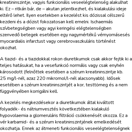
kreatininszintje, vagyis funkcionális veseelégtelenség alakulhat
ki. Ez – ritkán bár, de – akutan jelentkezhet, és kialakulási ideje
eltérő lehet. Ilyen esetekben a kezelést kis dózissal célszerű
kezdeni és a dózist fokozatosan kell emelni. Ischaemiás
szívbetegségben vagy agyi keringési elégtelenségben
szenvedő betegek esetében egy nagymértékű vérnyomásesés
myocardialis infarctust vagy cerebrovaszkuláris történést
okozhat.
A tiazid- és a tiazidokkal rokon diuretikumok csak akkor fejtik ki a
teljes hatásukat, ha a vesefunkció normális vagy csak enyhén
károsodott (felnőttek esetében a szérum kreatininszintje kb.
25 mg/l-nél, azaz 220 mikromol/l-nél alacsonyabb). Idősek
esetében a szérum kreatininszintjét a kor, testtömeg és a nem
függvényében korrigálni kell.
A kezelés megkezdésekor a diuretikumok által kiváltott
folyadék- és nátriumvesztés következtében kialakuló
hypovolaemia a glomeruláris filtráció csökkenését okozza. Ez a
vér karbamid- és a szérum kreatininszintjének emelkedését
okozhatja. Ennek az átmeneti funkcionális veseelégtelenségnek