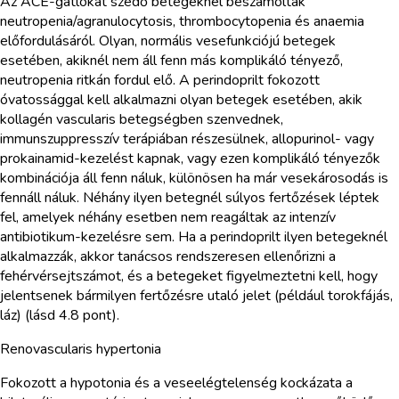
Az ACE-gátlókat szedő betegeknél beszámoltak
neutropenia/agranulocytosis, thrombocytopenia és anaemia
előfordulásáról. Olyan, normális vesefunkciójú betegek
esetében, akiknél nem áll fenn más komplikáló tényező,
neutropenia ritkán fordul elő. A perindoprilt fokozott
óvatossággal kell alkalmazni olyan betegek esetében, akik
kollagén vascularis betegségben szenvednek,
immunszuppresszív terápiában részesülnek, allopurinol- vagy
prokainamid-kezelést kapnak, vagy ezen komplikáló tényezők
kombinációja áll fenn náluk, különösen ha már vesekárosodás is
fennáll náluk. Néhány ilyen betegnél súlyos fertőzések léptek
fel, amelyek néhány esetben nem reagáltak az intenzív
antibiotikum-kezelésre sem. Ha a perindoprilt ilyen betegeknél
alkalmazzák, akkor tanácsos rendszeresen ellenőrizni a
fehérvérsejtszámot, és a betegeket figyelmeztetni kell, hogy
jelentsenek bármilyen fertőzésre utaló jelet (például torokfájás,
láz) (lásd 4.8 pont).
Renovascularis hypertonia
Fokozott a hypotonia és a veseelégtelenség kockázata a