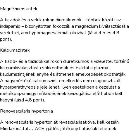
Magnéziumszintek
A tiazidok és a velük rokon diuretikumok – többek között az
indapamid – bizonyítottan fokozzák a magnézium kiválasztását a
vizelettel, ami hypomagnesaemiát okozhat (lásd 4.5 és 4.8
pont).
Kalciumszintek
A tiazid- és a tiazidokkal rokon diuretikumok a vizelettel történő
kalciumkiválasztást csökkenthetik és ezáltal a plazma
kalciumszintjének enyhe és átmeneti emelkedését okozhatják.
A nagymértékű kalciumszint-emelkedés nem diagnosztizált
hyperparathyreosis jele lehet. Ilyen esetekben a kezelést a
mellékpajzsmirigy működésének kivizsgálása előtt abba kell
hagyni (lásd 4.8 pont).
Renovascularis hypertonia
A renovascularis hypertoniát revascularisatióval kell kezelni.
Mindazonáltal az ACE-gátlók jótékony hatásúak lehetnek