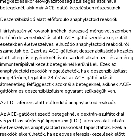
megkezdésekor elővigyázatosság szükséges azoknál a
betegeknél, akik már ACE-gátló-kezelésben részesülnek.
Deszenzibilizáció alatt előforduló anaphylactoid reakciók
Hártyásszárnyú rovarok (méhek, darazsak) mérgeivel szemben
történő deszenzibilizálás alatti ACE-gátló szedésekor, izolált
esetekben életveszélyes, elhúzódó anaphylactoid reakciókról
számoltak be. Ezért az ACE-gátlókat deszenzibilizációs kezelés
alatt, allergiás egyéneknél óvatosan kell alkalmazni, és a méreg
immunterápiával kezelt betegeknél kerülni kell. Ezek az
anaphylactoid reakciók megelőzhetők, ha a deszenzibilizálást
megelőzően, legalább 24 órával az ACE-gátló adását
átmenetileg felfüggesztik azoknál a betegeknél, akiknek ACE-
gátlókra és deszenzibilizálásra egyaránt szükségük van.
Az LDL aferezis alatt előforduló anaphylactoid reakciók
Az ACE-gátlókat szedő betegeknél a dextrán-szulfátokkal
végzett kis sűrűségű lipoprotein (LDL)-aferezis alatt ritkán
életveszélyes anaphylactoid reakciókat tapasztaltak. Ezek a
reakciók elkerülhetők, ha az egyes aferezis-kezelések előtt