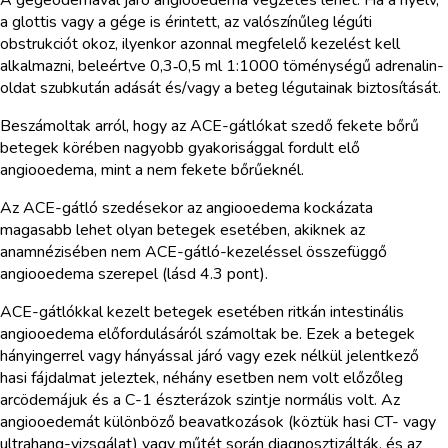
a glottis vagy a gége is érintett, az valószínűleg légúti
obstrukciót okoz, ilyenkor azonnal megfelelő kezelést kell
alkalmazni, beleértve 0,3‑0,5 ml 1:1000 töménységű adrenalin-
oldat szubkután adását és/vagy a beteg légutainak biztosítását.
Beszámoltak arról, hogy az ACE-gátlókat szedő fekete bőrű
betegek körében nagyobb gyakorisággal fordult elő
angiooedema, mint a nem fekete bőrűeknél.
Az ACE-gátló szedésekor az angiooedema kockázata
magasabb lehet olyan betegek esetében, akiknek az
anamnézisében nem ACE-gátló-kezeléssel összefüggő
angiooedema szerepel (lásd 4.3 pont).
ACE-gátlókkal kezelt betegek esetében ritkán intestinális
angiooedema előfordulásáról számoltak be. Ezek a betegek
hányingerrel vagy hányással járó vagy ezek nélkül jelentkező
hasi fájdalmat jeleztek, néhány esetben nem volt előzőleg
arcödemájuk és a C-1 észterázok szintje normális volt. Az
angiooedemát különböző beavatkozások (köztük hasi CT- vagy
ultrahang-vizsgálat) vagy műtét során diagnosztizálták, és az