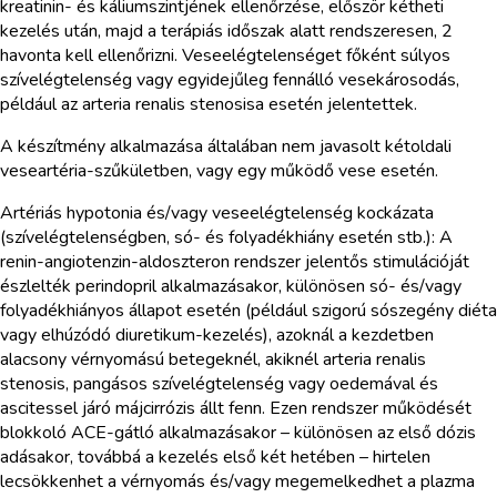
kreatinin- és káliumszintjének ellenőrzése, először kétheti
kezelés után, majd a terápiás időszak alatt rendszeresen, 2
havonta kell ellenőrizni. Veseelégtelenséget főként súlyos
szívelégtelenség vagy egyidejűleg fennálló vesekárosodás,
például az arteria renalis stenosisa esetén jelentettek.
A készítmény alkalmazása általában nem javasolt kétoldali
veseartéria-szűkületben, vagy egy működő vese esetén.
Artériás hypotonia és/vagy veseelégtelenség kockázata
(szívelégtelenségben, só- és folyadékhiány esetén stb.): A
renin-angiotenzin-aldoszteron rendszer jelentős stimulációját
észlelték perindopril alkalmazásakor, különösen só- és/vagy
folyadékhiányos állapot esetén (például szigorú sószegény diéta
vagy elhúzódó diuretikum-kezelés), azoknál a kezdetben
alacsony vérnyomású betegeknél, akiknél arteria renalis
stenosis, pangásos szívelégtelenség vagy oedemával és
ascitessel járó májcirrózis állt fenn. Ezen rendszer működését
blokkoló ACE-gátló alkalmazásakor – különösen az első dózis
adásakor, továbbá a kezelés első két hetében – hirtelen
lecsökkenhet a vérnyomás és/vagy megemelkedhet a plazma