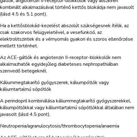
gátlók, angiotenzin II-receptor-blokkolók vagy aliszkirén
kombinált alkalmazásával történő kettős blokádja nem javasolt
(lásd 4.5 és 5.1 pont).
Ha a kettősblokád-kezelést abszolút szükségesnek ítélik, az
csak szakorvos felügyeletével, a vesefunkció, az
elektrolitszintek és a vérnyomás gyakori és szoros ellenőrzése
mellett történhet.
Az ACE-gátlók és angiotenzin II-receptor-blokkolók nem
alkalmazhatók egyidejűleg diabeteses nephropathiában
szenvedő betegeknél.
Káliummegtakarító gyógyszerek, káliumpótlók vagy
káliumtartalmú sópótlók
A perindopril kombinálása káliummegtakarító gyógyszerekkel,
káliumpótlókkal vagy káliumtartalmú sópótlókkal általában nem
javasolt (lásd 4.5 pont).
Neutropenia/agranulocytosis/thrombocytopenia/anaemia