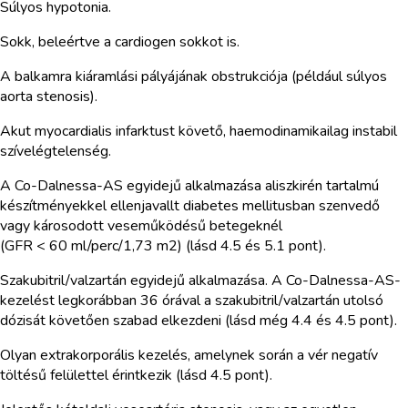
Súlyos hypotonia.
Sokk, beleértve a cardiogen sokkot is.
A balkamra kiáramlási pályájának obstrukciója (például súlyos
aorta stenosis).
Akut myocardialis infarktust követő, haemodinamikailag instabil
szívelégtelenség.
A Co-Dalnessa-AS egyidejű alkalmazása aliszkirén tartalmú
készítményekkel ellenjavallt diabetes mellitusban szenvedő
vagy károsodott veseműködésű betegeknél
(GFR < 60 ml/perc/1,73 m2) (lásd 4.5 és 5.1 pont).
Szakubitril/valzartán egyidejű alkalmazása. A Co-Dalnessa-AS-
kezelést legkorábban 36 órával a szakubitril/valzartán utolsó
dózisát követően szabad elkezdeni (lásd még 4.4 és 4.5 pont).
Olyan extrakorporális kezelés, amelynek során a vér negatív
töltésű felülettel érintkezik (lásd 4.5 pont).