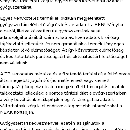
vény kiváltása előtt kérjük, egyeztessen közvetlenül az adott
gyógyszertárral.
Egyes vényköteles termékek oldalain megjelenített
gyógyszertári elérhetőségi és készletadatok a BENUVény.hu
oldalról, illetve közvetlenül a gyógyszertárak saját
adatszolgáltatásából származhatnak. Ezen adatok kizárólag
tájékoztató jellegűek, és nem garantálják a termék tényleges
készleten lévő elérhetőségét. Az így közvetített elérhetőségi
és készletadatok pontosságáért és aktualitásáért felelősséget
nem vállalunk.
A TB támogatás mértéke és a fizetendő térítési díj a felíró orvos
által megjelölt jogcímtől (normatív, emelt vagy kiemelt
támogatás) függ. Az oldalon megjelenített támogatási adatok
tájékoztató jellegűek; a pontos térítési díjat a gyógyszertárban,
a vény beváltásakor állapítják meg. A támogatási adatok
változhatnak, kérjük, ellenőrizze a legfrissebb információkat a
NEAK honlapján.
Gyógyszertári kedvezmények esetén: az ajánlatok a
gyógyszertárak havi akciós újságaiból származnak, a százalékos