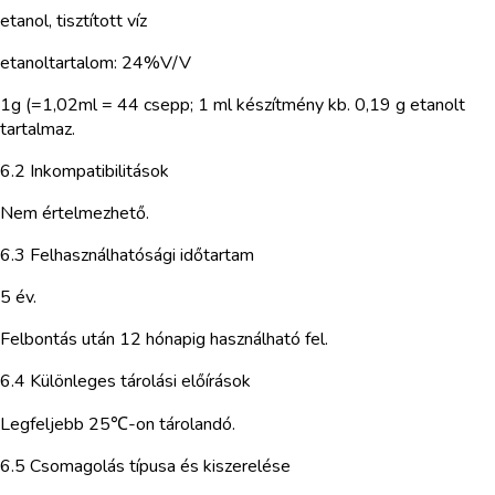
etanol, tisztított víz
etanoltartalom: 24%V/V
1g (=1,02ml = 44 csepp; 1 ml készítmény kb. 0,19 g etanolt
tartalmaz.
6.2 Inkompatibilitások
Nem értelmezhető.
6.3 Felhasználhatósági időtartam
5 év.
Felbontás után 12 hónapig használható fel.
6.4 Különleges tárolási előírások
Legfeljebb 25℃-on tárolandó.
6.5 Csomagolás típusa és kiszerelése