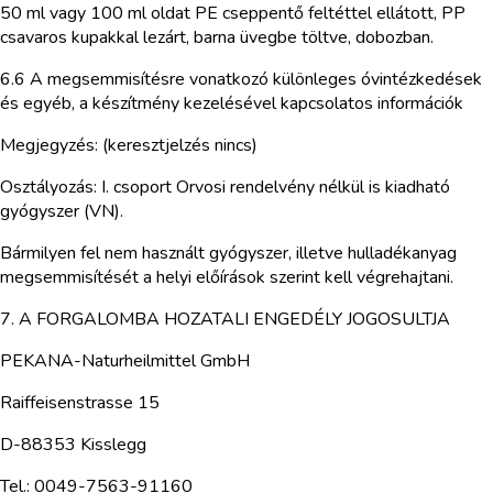
50 ml vagy 100 ml oldat PE cseppentő feltéttel ellátott, PP
csavaros kupakkal lezárt, barna üvegbe töltve, dobozban.
6.6 A megsemmisítésre vonatkozó különleges óvintézkedések
és egyéb, a készítmény kezelésével kapcsolatos információk
Megjegyzés: (keresztjelzés nincs)
Osztályozás: I. csoport Orvosi rendelvény nélkül is kiadható
gyógyszer (VN).
Bármilyen fel nem használt gyógyszer, illetve hulladékanyag
megsemmisítését a helyi előírások szerint kell végrehajtani.
7. A FORGALOMBA HOZATALI ENGEDÉLY JOGOSULTJA
PEKANA-Naturheilmittel GmbH
Raiffeisenstrasse 15
D-88353 Kisslegg
Tel.: 0049-7563-91160