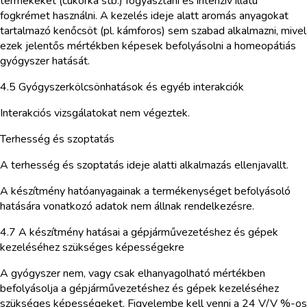
termékeket (cukorka stb.) fogyasztani és intenzív illatú
fogkrémet használni. A kezelés ideje alatt aromás anyagokat
tartalmazó kenőcsöt (pl. kámforos) sem szabad alkalmazni, mivel
ezek jelentős mértékben képesek befolyásolni a homeopátiás
gyógyszer hatását.
4.5 Gyógyszerkölcsönhatások és egyéb interakciók
Interakciós vizsgálatokat nem végeztek.
Terhesség és szoptatás
A terhesség és szoptatás ideje alatti alkalmazás ellenjavallt.
A készítmény hatóanyagainak a termékenységet befolyásoló
hatására vonatkozó adatok nem állnak rendelkezésre.
4.7 A készítmény hatásai a gépjárművezetéshez és gépek
kezeléséhez szükséges képességekre
A gyógyszer nem, vagy csak elhanyagolható mértékben
befolyásolja a gépjárművezetéshez és gépek kezeléséhez
szükséges képességeket. Figyelembe kell venni a 24 V/V %-os