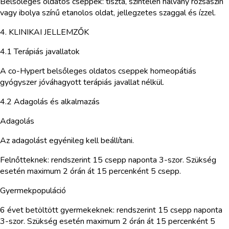
Belsőleges oldatos cseppek: tiszta, színtelen halvány rózsaszín
vagy ibolya színű etanolos oldat, jellegzetes szaggal és ízzel.
4. KLINIKAI JELLEMZŐK
4.1 Terápiás javallatok
A co-Hypert belsőleges oldatos cseppek homeopátiás
gyógyszer jóváhagyott terápiás javallat nélkül.
4.2 Adagolás és alkalmazás
Adagolás
Az adagolást egyénileg kell beállítani.
Felnőtteknek: rendszerint 15 csepp naponta 3-szor. Szükség
esetén maximum 2 órán át 15 percenként 5 csepp.
Gyermekpopuláció
6 évet betöltött gyermekeknek: rendszerint 15 csepp naponta
3-szor. Szükség esetén maximum 2 órán át 15 percenként 5