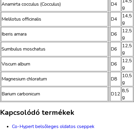
14,5
Anamirta cocculus (Cocculus)
D4
g
14,5
Melilotus officinalis
D4
g
12,5
Iberis amara
D6
g
12,5
Sumbulus moschatus
D6
g
12,5
Viscum album
D6
g
10,5
Magnesium chloratum
D8
g
8,5
Barium carbonicum
D12
g
Kapcsolódó termékek
Co-Hypert belsőleges oldatos cseppek