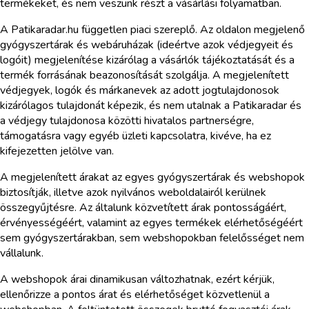
termékeket, és nem veszünk részt a vásárlási folyamatban.
A Patikaradar.hu független piaci szereplő. Az oldalon megjelenő
gyógyszertárak és webáruházak (ideértve azok védjegyeit és
logóit) megjelenítése kizárólag a vásárlók tájékoztatását és a
termék forrásának beazonosítását szolgálja. A megjelenített
védjegyek, logók és márkanevek az adott jogtulajdonosok
kizárólagos tulajdonát képezik, és nem utalnak a Patikaradar és
a védjegy tulajdonosa közötti hivatalos partnerségre,
támogatásra vagy egyéb üzleti kapcsolatra, kivéve, ha ez
kifejezetten jelölve van.
A megjelenített árakat az egyes gyógyszertárak és webshopok
biztosítják, illetve azok nyilvános weboldalairól kerülnek
összegyűjtésre. Az általunk közvetített árak pontosságáért,
érvényességéért, valamint az egyes termékek elérhetőségéért
sem gyógyszertárakban, sem webshopokban felelősséget nem
vállalunk.
A webshopok árai dinamikusan változhatnak, ezért kérjük,
ellenőrizze a pontos árat és elérhetőséget közvetlenül a