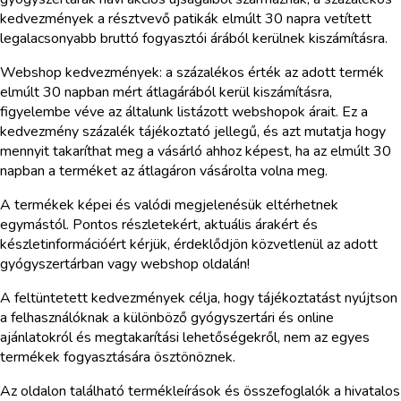
kedvezmények a résztvevő patikák elmúlt 30 napra vetített
legalacsonyabb bruttó fogyasztói árából kerülnek kiszámításra.
Webshop kedvezmények: a százalékos érték az adott termék
elmúlt 30 napban mért átlagárából kerül kiszámításra,
figyelembe véve az általunk listázott webshopok árait. Ez a
kedvezmény százalék tájékoztató jellegű, és azt mutatja hogy
mennyit takaríthat meg a vásárló ahhoz képest, ha az elmúlt 30
napban a terméket az átlagáron vásárolta volna meg.
A termékek képei és valódi megjelenésük eltérhetnek
egymástól. Pontos részletekért, aktuális árakért és
készletinformációért kérjük, érdeklődjön közvetlenül az adott
gyógyszertárban vagy webshop oldalán!
A feltüntetett kedvezmények célja, hogy tájékoztatást nyújtson
a felhasználóknak a különböző gyógyszertári és online
ajánlatokról és megtakarítási lehetőségekről, nem az egyes
termékek fogyasztására ösztönöznek.
Az oldalon található termékleírások és összefoglalók a hivatalos