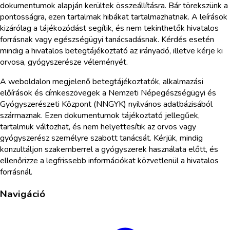
dokumentumok alapján kerültek összeállításra. Bár törekszünk a
pontosságra, ezen tartalmak hibákat tartalmazhatnak. A leírások
kizárólag a tájékozódást segítik, és nem tekinthetők hivatalos
forrásnak vagy egészségügyi tanácsadásnak. Kérdés esetén
mindig a hivatalos betegtájékoztató az irányadó, illetve kérje ki
orvosa, gyógyszerésze véleményét.
A weboldalon megjelenő betegtájékoztatók, alkalmazási
előírások és címkeszövegek a Nemzeti Népegészségügyi és
Gyógyszerészeti Központ (NNGYK) nyilvános adatbázisából
származnak. Ezen dokumentumok tájékoztató jellegűek,
tartalmuk változhat, és nem helyettesítik az orvos vagy
gyógyszerész személyre szabott tanácsát. Kérjük, mindig
konzultáljon szakemberrel a gyógyszerek használata előtt, és
ellenőrizze a legfrissebb információkat közvetlenül a hivatalos
forrásnál.
Navigáció