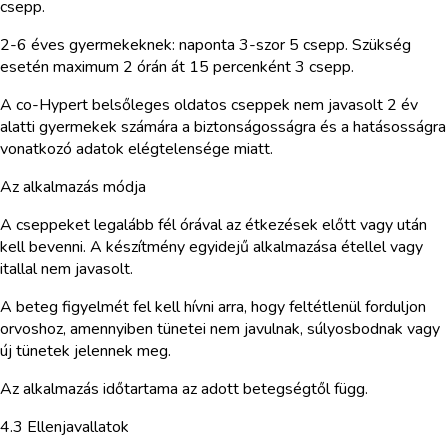
csepp.
2-6 éves gyermekeknek: naponta 3-szor 5 csepp. Szükség
esetén maximum 2 órán át 15 percenként 3 csepp.
A co-Hypert belsőleges oldatos cseppek nem javasolt 2 év
alatti gyermekek számára a biztonságosságra és a hatásosságra
vonatkozó adatok elégtelensége miatt.
Az alkalmazás módja
A cseppeket legalább fél órával az étkezések előtt vagy után
kell bevenni. A készítmény egyidejű alkalmazása étellel vagy
itallal nem javasolt.
A beteg figyelmét fel kell hívni arra, hogy feltétlenül forduljon
orvoshoz, amennyiben tünetei nem javulnak, súlyosbodnak vagy
új tünetek jelennek meg.
Az alkalmazás időtartama az adott betegségtől függ.
4.3 Ellenjavallatok