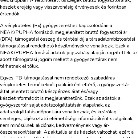
webshopban. A feltüntetett összegek bruttó fogyasztói árak,
készlet erejéig vagy visszavonásig érvényesek és forintban
értendők.
A vényköteles (Rx) gyógyszerekhez kapcsolódóan a
NEAK/PUPHA forrásból megjelenített bruttó fogyasztói ár
(BFA), támogatási összeg és térítési díj a társadalombiztosítási
támogatással rendelhető készítményekre vonatkozik. Ezek a
NEAK/PUPHA forrású adatok jogszabály alapján rögzítettek; az
adott támogatási jogcím mellett a gyógyszertárak nem
térhetnek el tőlük.
Egyes, TB-támogatással nem rendelkező, szabadáras
vényköteles termékeknél patikánként eltérő, a gyógyszertár
által jelentett bruttó készpénzes árat és/vagy
készletinformációt is megjeleníthetünk. Ezek az adatok a
gyógyszertár saját adatszolgáltatásán alapulnak, az
adatszolgáltatás időpontjára vonatkoznak, és kizárólag
semleges, tájékoztató elérhetőségi információként szolgálnak;
nem minősülnek akciónak, kedvezménynek vagy ár-
összehasonlításnak. Az aktuális ár és készlet változhat, ezért a