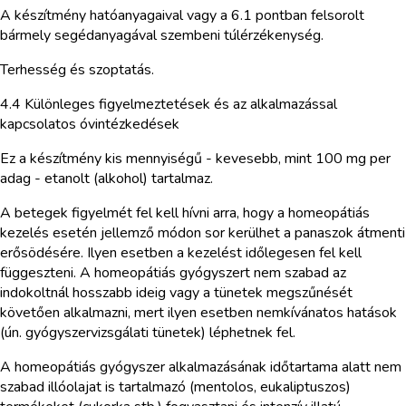
A készítmény hatóanyagaival vagy a 6.1 pontban felsorolt
bármely segédanyagával szembeni túlérzékenység.
Terhesség és szoptatás.
4.4 Különleges figyelmeztetések és az alkalmazással
kapcsolatos óvintézkedések
Ez a készítmény kis mennyiségű - kevesebb, mint 100 mg per
adag - etanolt (alkohol) tartalmaz.
A betegek figyelmét fel kell hívni arra, hogy a homeopátiás
kezelés esetén jellemző módon sor kerülhet a panaszok átmenti
erősödésére. Ilyen esetben a kezelést időlegesen fel kell
függeszteni. A homeopátiás gyógyszert nem szabad az
indokoltnál hosszabb ideig vagy a tünetek megszűnését
követően alkalmazni, mert ilyen esetben nemkívánatos hatások
(ún. gyógyszervizsgálati tünetek) léphetnek fel.
A homeopátiás gyógyszer alkalmazásának időtartama alatt nem
szabad illóolajat is tartalmazó (mentolos, eukaliptuszos)