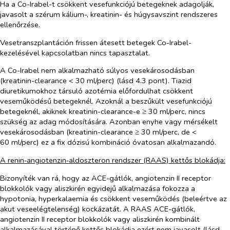
Ha a Co-Irabel-t csökkent vesefunkciójú betegeknek adagolják,
javasolt a szérum kálium-, kreatinin- és húgysavszint rendszeres
ellenőrzése.
Vesetranszplantáción frissen átesett betegek Co-Irabel-
kezelésével kapcsolatban nincs tapasztalat.
A Co-Irabel nem alkalmazható súlyos vesekárosodásban
(kreatinin-clearance < 30 ml/perc) (lásd 4.3 pont). Tiazid
diuretikumokhoz társuló azotémia előfordulhat csökkent
veseműködésű betegeknél. Azoknál a beszűkült vesefunkciójú
betegeknél, akiknek kreatinin-clearance-e ≥ 30 ml/perc, nincs
szükség az adag módosítására. Azonban enyhe vagy mérsékelt
vesekárosodásban (kreatinin-clearance ≥ 30 ml/perc, de <
60 ml/perc) ez a fix dózisú kombináció óvatosan alkalmazandó.
A renin‑angiotenzin‑aldoszteron rendszer (RAAS) kettős blokádja:
Bizonyíték van rá, hogy az ACE-gátlók, angiotenzin II receptor
blokkolók vagy aliszkirén egyidejű alkalmazása fokozza a
hypotonia, hyperkalaemia és csökkent veseműködés (beleértve az
akut veseelégtelenség) kockázatát. A RAAS ACE-gátlók,
angiotenzin II receptor blokkolók vagy aliszkirén kombinált
alkalmazásával történő kettős blokádja ezért nem javasolt (lásd