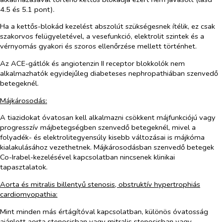
4.5 és 5.1 pont).
Ha a kettős-blokád kezelést abszolút szükségesnek ítélik, ez csak
szakorvos felügyeletével, a vesefunkció, elektrolit szintek és a
vérnyomás gyakori és szoros ellenőrzése mellett történhet.
Az ACE-gátlók és angiotenzin II receptor blokkolók nem
alkalmazhatók egyidejűleg diabeteses nephropathiában szenvedő
betegeknél.
Májkárosodás:
A tiazidokat óvatosan kell alkalmazni csökkent májfunkciójú vagy
progresszív májbetegségben szenvedő betegeknél, mivel a
folyadék- és elektrolitegyensúly kisebb változásai is májkóma
kialakulásához vezethetnek. Májkárosodásban szenvedő betegek
Co-Irabel-kezelésével kapcsolatban nincsenek klinikai
tapasztalatok.
Aorta és mitralis billentyű stenosis, obstruktív hypertrophiás
cardiomyopathia:
Mint minden más értágítóval kapcsolatban, különös óvatosság
ajánlott aorta stenosisban vagy mitralis stenosisban vagy