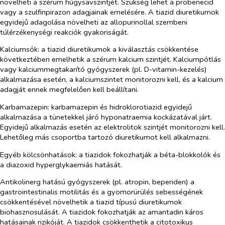
növelheti a szérum húgysavszintjét. Szükség lehet a probenecid
vagy a szulfinpirazon adagjainak emelésére. A tiazid diuretikumok
egyidejű adagolása növelheti az allopurinollal szembeni
túlérzékenységi reakciók gyakoriságát.
Kalciumsók:
a tiazid diuretikumok a kiválasztás csökkentése
következtében emelhetik a szérum kalcium szintjét. Kalciumpótlás
vagy kalciummegtakarító gyógyszerek (pl. D-vitamin-kezelés)
alkalmazása esetén, a kalciumszintet monitorozni kell, és a kalcium
adagját ennek megfelelően kell beállítani.
Karbamazepin:
karbamazepin és hidroklorotiazid egyidejű
alkalmazása a tünetekkel járó hyponatraemia kockázatával járt.
Egyidejű alkalmazás esetén az elektrolitok szintjét monitorozni kell.
Lehetőleg más csoportba tartozó diuretikumot kell alkalmazni.
Egyéb kölcsönhatások:
a tiazidok fokozhatják a béta-blokkolók és
a diazoxid hyperglykaemiás hatását.
Antikolinerg hatású gyógyszerek (pl. atropin, beperiden) a
gastrointestinalis motilitás és a gyomorürülés sebességének
csökkentésével növelhetik a tiazid típusú diuretikumok
biohasznosulását. A tiazidok fokozhatják az amantadin káros
hatásainak rizikóját. A tiazidok csökkenthetik a citotoxikus