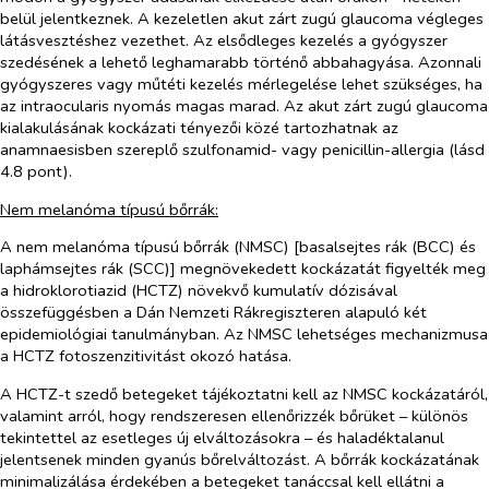
belül jelentkeznek. A kezeletlen akut zárt zugú glaucoma végleges
látásvesztéshez vezethet. Az elsődleges kezelés a gyógyszer
szedésének a lehető leghamarabb történő abbahagyása. Azonnali
gyógyszeres vagy műtéti kezelés mérlegelése lehet szükséges, ha
az intraocularis nyomás magas marad. Az akut zárt zugú glaucoma
kialakulásának kockázati tényezői közé tartozhatnak az
anamnaesisben szereplő szulfonamid- vagy penicillin-allergia (lásd
4.8 pont).
Nem melanóma típusú bőrrák:
A nem melanóma típusú bőrrák (NMSC) [basalsejtes rák (BCC) és
laphámsejtes rák (SCC)] megnövekedett kockázatát figyelték meg
a hidroklorotiazid (HCTZ) növekvő kumulatív dózisával
összefüggésben a Dán Nemzeti Rákregiszteren alapuló két
epidemiológiai tanulmányban. Az NMSC lehetséges mechanizmusa
a HCTZ fotoszenzitivitást okozó hatása.
A HCTZ-t szedő betegeket tájékoztatni kell az NMSC kockázatáról,
valamint arról, hogy rendszeresen ellenőrizzék bőrüket – különös
tekintettel az esetleges új elváltozásokra – és haladéktalanul
jelentsenek minden gyanús bőrelváltozást. A bőrrák kockázatának
minimalizálása érdekében a betegeket tanáccsal kell ellátni a