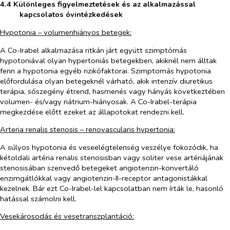
4.4 Különleges figyelmeztetések és az alkalmazással
kapcsolatos óvintézkedések
Hypotonia – volumenhiányos betegek:
A Co-Irabel alkalmazása ritkán járt együtt szimptómás
hypotoniával olyan hypertoniás betegekben, akiknél nem álltak
fenn a hypotonia egyéb rizikófaktorai. Szimptomás hypotonia
előfordulása olyan betegeknél várható, akik intenzív diuretikus
terápia, sószegény étrend, hasmenés vagy hányás következtében
volumen- és/vagy nátrium-hiányosak. A Co-Irabel-terápia
megkezdése előtt ezeket az állapotokat rendezni kell.
Arteria renalis stenosis – renovascularis hypertonia:
A súlyos hypotonia és veseelégtelenség veszélye fokozódik, ha
kétoldali artéria renalis stenosisban vagy soliter vese artériájának
stenosisában szenvedő betegeket angiotenzin-konvertáló
enzimgátlókkal vagy angiotenzin-II-receptor antagonistákkal
kezelnek. Bár ezt Co-Irabel-lel kapcsolatban nem írták le, hasonló
hatással számolni kell.
Vesekárosodás és vesetranszplantáció: