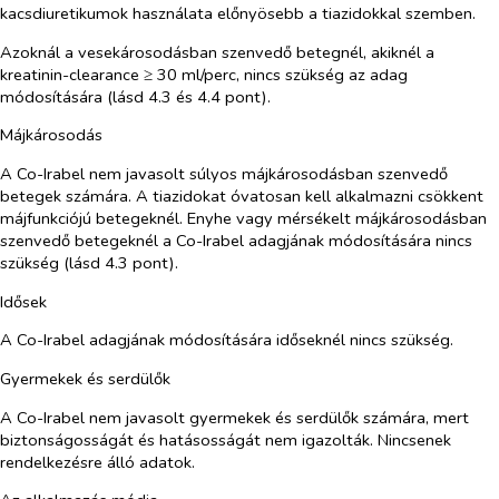
kacsdiuretikumok használata előnyösebb a tiazidokkal szemben.
Azoknál a vesekárosodásban szenvedő betegnél, akiknél a
kreatinin-clearance ≥ 30 ml/perc, nincs szükség az adag
módosítására (lásd 4.3 és 4.4 pont).
Májkárosodás
A Co-Irabel nem javasolt súlyos májkárosodásban szenvedő
betegek számára. A tiazidokat óvatosan kell alkalmazni csökkent
májfunkciójú betegeknél. Enyhe vagy mérsékelt májkárosodásban
szenvedő betegeknél a Co-Irabel adagjának módosítására nincs
szükség (lásd 4.3 pont).
Idősek
A Co-Irabel adagjának módosítására időseknél nincs szükség.
Gyermekek és serdülők
A Co-Irabel nem javasolt gyermekek és serdülők számára, mert
biztonságosságát és hatásosságát nem igazolták. Nincsenek
rendelkezésre álló adatok.