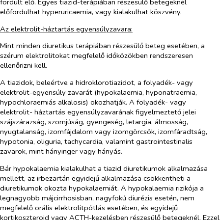
fordult elő. Egyes tiazid-terápiában részesülő betegeknél
előfordulhat hyperuricaemia, vagy kialakulhat köszvény.
Az elektrolit-háztartás egyensúlyzavara:
Mint minden diuretikus terápiában részesülő beteg esetében, a
szérum elektrolitokat megfelelő időközökben rendszeresen
ellenőrizni kell.
A tiazidok, beleértve a hidroklorotiazidot, a folyadék- vagy
elektrolit-egyensúly zavarát (hypokalaemia, hyponatraemia,
hypochloraemiás alkalosis) okozhatják. A folyadék- vagy
elektrolit- háztartás egyensúlyzavarának figyelmeztető jelei
szájszárazság, szomjúság, gyengeség, letargia, álmosság,
nyugtalanság, izomfájdalom vagy izomgörcsök, izomfáradtság,
hypotonia, oliguria, tachycardia, valamint gastrointestinalis
zavarok, mint hányinger vagy hányás.
Bár hypokalaemia kialakulhat a tiazid diuretikumok alkalmazása
mellett, az irbezartán egyidejű alkalmazása csökkentheti a
diuretikumok okozta hypokalaemiát. A hypokalaemia rizikója a
legnagyobb májcirrhosisban, nagyfokú diurézis esetén, nem
megfelelő orális elektrolitpótlás esetében, és egyidejű
kortikoszteroid vagy ACTH-kezelésben részesülő betegeknél. Ezzel