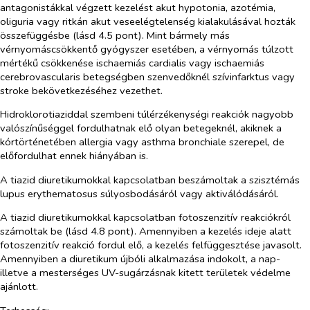
antagonistákkal végzett kezelést akut hypotonia, azotémia,
oliguria vagy ritkán akut veseelégtelenség kialakulásával hozták
összefüggésbe (lásd 4.5 pont). Mint bármely más
vérnyomáscsökkentő gyógyszer esetében, a vérnyomás túlzott
mértékű csökkenése ischaemiás cardialis vagy ischaemiás
cerebrovascularis betegségben szenvedőknél szívinfarktus vagy
stroke bekövetkezéséhez vezethet.
Hidroklorotiaziddal szembeni túlérzékenységi reakciók nagyobb
valószínűséggel fordulhatnak elő olyan betegeknél, akiknek a
kórtörténetében allergia vagy asthma bronchiale szerepel, de
előfordulhat ennek hiányában is.
A tiazid diuretikumokkal kapcsolatban beszámoltak a szisztémás
lupus erythematosus súlyosbodásáról vagy aktiválódásáról.
A tiazid diuretikumokkal kapcsolatban fotoszenzitív reakciókról
számoltak be (lásd 4.8 pont). Amennyiben a kezelés ideje alatt
fotoszenzitív reakció fordul elő, a kezelés felfüggesztése javasolt.
Amennyiben a diuretikum újbóli alkalmazása indokolt, a nap-
illetve a mesterséges UV-sugárzásnak kitett területek védelme
ajánlott.