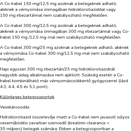
A Co-Irabel 150 mg/12,5 mg azoknak a betegeknek adható,
akiknek a vérnyomása önmagában hidroklorotiaziddal vagy
150 mg irbezartánnal nem szabályozható megfelelően.
A Co-Irabel 300 mg/12,5 mg azoknak a betegeknek adható,
akiknek a vérnyomása önmagában 300 mg irbezartánnal vagy Co-
Irabel 150 mg /12,5 mg-mal nem szabályozható megfelelően.
A Co-Irabel 300 mg/25 mg azoknak a betegeknek adható, akiknek
a vérnyomása Co-Irabel 300 mg/12,5 mg-mal nem szabályozható
megfelelően.
Napi egyszeri 300 mg irbezartán/25 mg hidroklorotiazidnál
nagyobb adag alkalmazása nem ajánlott. Szükség esetén a Co-
Irabel kombinálható más vérnyomáscsökkentő gyógyszerrel (lásd
4.3, 4.4, 4.5 és 5.1 pont).
Különleges betegcsoportok
Vesekárosodás
Hidroklorotiazid összetevője miatt a Co-Irabel nem javasolt súlyos
veseműködési zavarban szenvedő (kreatinin-clearance <
30 ml/perc) betegek számára. Ebben a betegcsoportban a