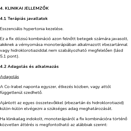
4. KLINIKAI JELLEMZŐK
4.1 Terápiás javallatok
Esszenciális hypertonia kezelése.
Ez a fix dózisú kombináció azon felnőtt betegek számára javasolt,
akiknek a vérnyomása monoterápiában alkalmazott irbezartánnal
vagy hidroklorotiaziddal nem szabályozható megfelelően (lásd
5.1 pont).
4.2 Adagolás és alkalmazás
Adagolás
A Co-Irabel naponta egyszer, étkezés közben, vagy attól
függetlenül szedhető.
Ajánlott az egyes összetevőkkel (irbezartán és hidroklorotiazid)
külön-külön elvégezni a szükséges adag meghatározását.
Ha klinikailag indokolt, monoterápiáról a fix kombinációra történő
közvetlen áttérés is megfontolható az alábbiak szerint: