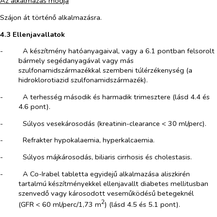
Az alkalmazás módja
Szájon át történő alkalmazásra.
4.3 Ellenjavallatok
-​
A készítmény hatóanyagaival, vagy a 6.1 pontban felsorolt
bármely segédanyagával vagy más
szulfonamidszármazékkal szembeni túlérzékenység (a
hidroklorotiazid szulfonamidszármazék).
-​
A terhesség második és harmadik trimesztere (lásd 4.4 és
4.6 pont).
-​
Súlyos vesekárosodás (kreatinin-clearance < 30 ml/perc).
-​
Refrakter hypokalaemia, hyperkalcaemia.
-​
Súlyos májkárosodás, biliaris cirrhosis és cholestasis.
-​
A Co-Irabel tabletta egyidejű alkalmazása aliszkirén
tartalmú készítményekkel ellenjavallt diabetes mellitusban
szenvedő vagy károsodott veseműködésű betegeknél
2
(GFR < 60 ml/perc/1,73 m
) (lásd 4.5 és 5.1 pont).