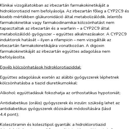
Klinikai vizsgálatokban az irbezartán farmakokinetikáját a
hidroklorotiazid nem befolyásolja. Az irbezartán főleg a CYP2C9 és
kisebb mértékben glükuronidáció által metabolizálódik. Jelentős
farmakokinetikai vagy farmakodinamikai kölcsönhatást nem
tapasztaltak az irbezartán és a warfarin – a CYP2C9 által
metabolizálódó gyógyszer – együttes alkalmazásakor. A CYP2C9
induktorok hatását – ilyen a rifampicin – nem vizsgálták az
irbezartán farmakokinetikájára vonatkozóan. A digoxin
farmakokinetikáját az irbezartán együttes adagolása nem
befolyásolta.
Egyéb kölcsönhatások hidroklorotiaziddal:
Együttes adagolásuk esetén az alábbi gyógyszerek léphetnek
kölcsönhatásba a tiazid diuretikumokkal:
Alkohol:
együttadásuk fokozhatja az orthostatikus hypotoniát;
Antidiabetikus (orális) gyógyszerek és inzulin:
szükség lehet az
antidiabetikus gyógyszerek dózisának módosítására (lásd
4.4 pont);
Kolesztiramin és kolesztipol gyanták:
a hidroklorotiazid