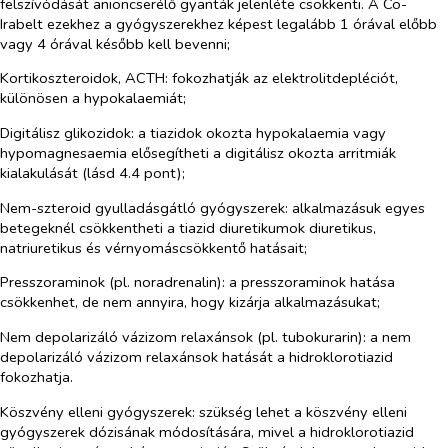
felszívódását anioncserélő gyanták jelenléte csökkenti. A Co-
Irabelt ezekhez a gyógyszerekhez képest legalább 1 órával előbb
vagy 4 órával később kell bevenni;
Kortikoszteroidok, ACTH:
fokozhatják az elektrolitdepléciót,
különösen a hypokalaemiát;
Digitálisz glikozidok:
a tiazidok okozta hypokalaemia vagy
hypomagnesaemia elősegítheti a digitálisz okozta arritmiák
kialakulását (lásd 4.4 pont);
Nem-szteroid gyulladásgátló gyógyszerek:
alkalmazásuk egyes
betegeknél csökkentheti a tiazid diuretikumok diuretikus,
natriuretikus és vérnyomáscsökkentő hatásait;
Presszoraminok (pl. noradrenalin):
a presszoraminok hatása
csökkenhet, de nem annyira, hogy kizárja alkalmazásukat;
Nem depolarizáló vázizom relaxánsok (pl. tubokurarin):
a nem
depolarizáló vázizom relaxánsok hatását a hidroklorotiazid
fokozhatja.
Köszvény elleni gyógyszerek:
szükség lehet a köszvény elleni
gyógyszerek dózisának módosítására, mivel a hidroklorotiazid