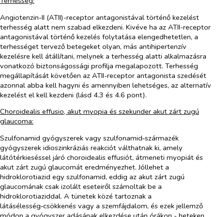
Terhesség:
Angiotenzin-II (ATII)-receptor antagonistával történő kezelést
terhesség alatt nem szabad elkezdeni. Kivéve ha az ATII-receptor
antagonistával történő kezelés folytatása elengedhetetlen, a
terhességet tervező betegeket olyan, más antihipertenzív
kezelésre kell átállítani, melynek a terhesség alatti alkalmazásra
vonatkozó biztonságossági profilja megalapozott. Terhesség
megállapítását követően az ATII-receptor antagonista szedését
azonnal abba kell hagyni és amennyiben lehetséges, az alternatív
kezelést el kell kezdeni (lásd 4.3 és 4.6 pont).
Choroidealis effusio, akut myopia és szekunder akut zárt zugú
glaucoma:
Szulfonamid gyógyszerek vagy szulfonamid‑származék
gyógyszerek idioszinkráziás reakciót válthatnak ki, amely
látótérkieséssel járó choroidealis effusiót, átmeneti myopiát és
akut zárt zugú glaucomát eredményezhet. Jóllehet a
hidroklorotiazid egy szulfonamid, eddig az akut zárt zugú
glaucomának csak izolált eseteiről számoltak be a
hidroklorotiaziddal. A tünetek közé tartoznak a
látásélesség‑csökkenés vagy a szemfájdalom, és ezek jellemző
módon a gyógyszer adásának elkezdése után órákon - heteken