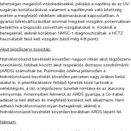
lehetséges megelőző intézkedésekkel, például a napfény és az UV-
sugárzás korlátozásával, valamint a napfénynek való kitettség
esetén a megfelelő védelem alkalmazásával kapcsolatban. A
gyanús bőrelváltozásokat azonnal meg kell vizsgálni, potenciálisan
beleértve a biopsziás szövettani vizsgálatokat is. Azoknál a
betegeknél, akiknél korábban NMSC-t diagnosztizáltak, a HCTZ
használatát felül kell vizsgálni (lásd még 4.8 pont).
Akut légzőszervi toxicitás:
Hidroklorotiazid bevételét követően nagyon ritkán akut légzőszervi
toxicitásról, többek között akut respirációs distressz szindrómáról
(ARDS) számoltak be. Pulmonális ödéma jellemzően a
hidroklorotiazid bevételét követően perceken vagy órákon belül
alakul ki. A jelentkezésekor fellépő tünetek közé tartozik a
nehézlégzés, a láz, a légzőszervi tünetek romlása és az alacsony
vérnyomás. Amennyiben felmerül az ARDS gyanúja, a Co-Irabel
adását le kell állítani és megfelelő kezelést kell alkalmazni. Nem
adható hidroklorotiazid olyan betegeknek, akiknél a
hidroklorotiazid bevételét követően korábban ARDS lépett fel.
Nátrium: