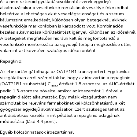
és a nem-szteroid gyulladáscsökkentő szerek egyidejű
alkalmazásakor a vesefunkció romlásának veszélye fokozódhat,
beleértve a lehetséges akut veseelégtelenséget és a szérum
káliumszint emelkedését, különösen olyan betegeknél, akiknek
vesefunkciója már korábban is károsodott volt. Kombinációs
kezelés alkalmazása körültekintést igényel, különösen az időseknél.
A betegeket megfelelően hidrálni kell és megfontolandó a
vesefunkció monitorozása az egyidejű terápia megkezdése után,
valamint azt követően szabályos időközönként.
Repaglinid:
Az irbezartán gátolhatja az OATP1B1 transzportert. Egy klinikai
vizsgálatban arról számoltak be, hogy az irbezartán a repaglinid
(OATP1B1 szubsztrát)
C
értékét 1,8-szorosra, az AUC-értékét
max
pedig 1,3-szorosra növelte, amikor az irbezartánt 1 órával a
repaglinid előtt alkalmazták. Egy másik vizsgálatban nem
számoltak be releváns farmakokinetikai kölcsönhatásról a két
gyógyszer egyidejű alkalmazásakor. Ezért szükséges lehet az
antidiabetikus kezelés, mint például a repaglinid adagjának
módosítása (lásd 4.4
pont).
Egyéb kölcsönhatások irbezartánnal: