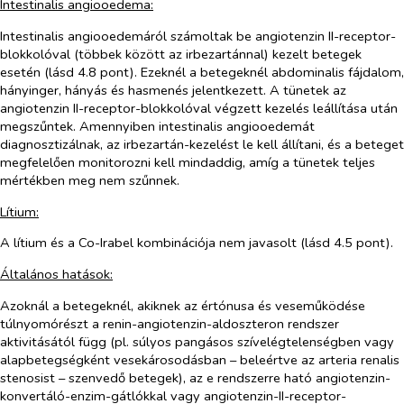
Intestinalis angiooedema:
Intestinalis angiooedemáról számoltak be angiotenzin II-receptor-
blokkolóval (többek között az irbezartánnal) kezelt betegek
esetén (lásd 4.8 pont). Ezeknél a betegeknél abdominalis fájdalom,
hányinger, hányás és hasmenés jelentkezett. A tünetek az
angiotenzin II-receptor-blokkolóval végzett kezelés leállítása után
megszűntek. Amennyiben intestinalis angiooedemát
diagnosztizálnak, az irbezartán-kezelést le kell állítani, és a beteget
megfelelően monitorozni kell mindaddig, amíg a tünetek teljes
mértékben meg nem szűnnek.
Lítium:
A lítium és a Co-Irabel kombinációja nem javasolt (lásd 4.5 pont).
Általános hatások:
Azoknál a betegeknél, akiknek az értónusa és veseműködése
túlnyomórészt a renin-angiotenzin-aldoszteron rendszer
aktivitásától függ (pl. súlyos pangásos szívelégtelenségben vagy
alapbetegségként vesekárosodásban – beleértve az arteria renalis
stenosist – szenvedő betegek), az e rendszerre ható angiotenzin-
konvertáló-enzim-gátlókkal vagy angiotenzin-II-receptor-