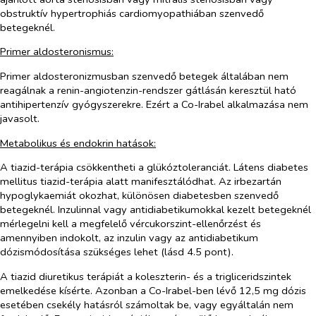
obstruktív hypertrophiás cardiomyopathiában szenvedő
betegeknél.
Primer aldosteronismus:
Primer aldosteronizmusban szenvedő betegek általában nem
reagálnak a renin-angiotenzin-rendszer gátlásán keresztül ható
antihipertenzív gyógyszerekre. Ezért a Co-Irabel alkalmazása nem
javasolt.
Metabolikus és endokrin hatások:
A tiazid-terápia csökkentheti a glükóztoleranciát. Látens diabetes
mellitus tiazid-terápia alatt manifesztálódhat. Az irbezartán
hypoglykaemiát okozhat, különösen diabetesben szenvedő
betegeknél. Inzulinnal vagy antidiabetikumokkal kezelt betegeknél
mérlegelni kell a megfelelő vércukorszint-ellenőrzést és
amennyiben indokolt, az inzulin vagy az antidiabetikum
dózismódosítása szükséges lehet (lásd 4.5 pont).
A tiazid diuretikus terápiát a koleszterin- és a trigliceridszintek
emelkedése kísérte. Azonban a Co-Irabel-ben lévő 12,5 mg dózis
esetében csekély hatásról számoltak be, vagy egyáltalán nem