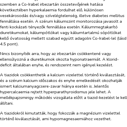
szemben a Co-Irabel irbezartán összetevőjének hatása
következtében hyperkalaemia fordulhat elő, különösen
vesekárosodás és/vagy szívelégtelenség, illetve diabetes mellitus
fennállása esetén. A szérum káliumszint monitorozása javasolt a
fenti kockázati tényezők fennállása esetén. Káliummegtakarító
diuretikumokat, káliumpótlókat vagy káliumtartalmú sópótlókat
kellő óvatosság mellett szabad együtt adagolni Co-Irabel-lel (lásd
4.5 pont).
Nincs bizonyíték arra, hogy az irbezartán csökkentené vagy
ellensúlyozná a diuretikumok okozta hyponatraemiát. A klorid-
deficit általában enyhe, és rendszerint nem igényel kezelést.
A tiazidok csökkenthetik a kalcium vizelettel történő kiválasztását,
és a szérum kalcium időszakos és enyhe emelkedését okozhatják
ismert kalciumanyagcsere-zavar hiánya esetén is. Jelentős
hypercalcaemia rejtett hyperparathyroidismus jele lehet. A
mellékpajzsmirigy működés vizsgálata előtt a tiazid-kezelést le kell
állítani.
A tiazidokról kimutatták, hogy fokozzák a magnézium vizelettel
történő kiválasztását, ami hypomagnesaemiához vezethet.