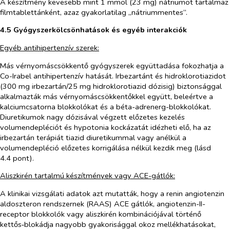
A készítmény kevesebb mint 1 mmol (23 mg) nátriumot tartalmaz
filmtablettánként, azaz gyakorlatilag „nátriummentes”.
4.5 Gyógyszerkölcsönhatások és egyéb interakciók
Egyéb antihipertenzív szerek:
Más vérnyomáscsökkentő gyógyszerek együttadása fokozhatja a
Co-Irabel antihipertenzív hatását. Irbezartánt és hidroklorotiazidot
(300 mg irbezartán/25 mg hidroklorotiazid dózisig) biztonsággal
alkalmazták más vérnyomáscsökkentőkkel együtt, beleértve a
kalciumcsatorna blokkolókat és a béta-adrenerg-blokkolókat.
Diuretikumok nagy dózisával végzett előzetes kezelés
volumendepléciót és hypotonia kockázatát idézheti elő, ha az
irbezartán terápiát tiazid diuretikummal vagy anélkül a
volumendepléció előzetes korrigálása nélkül kezdik meg (lásd
4.4 pont).
Aliszkirén tartalmú készítmények vagy ACE-gátlók:
A klinikai vizsgálati adatok azt mutatták, hogy a renin angiotenzin
aldoszteron rendszernek (RAAS) ACE gátlók, angiotenzin-II-
receptor blokkolók vagy aliszkirén kombinációjával történő
kettős‑blokádja nagyobb gyakorisággal okoz mellékhatásokat,