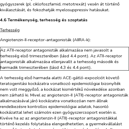
gyógyszerek (pl. ciklofoszfamid, metotrexát) vesén át történő
kiválasztását, és fokozhatják myelosuppressiv hatásukat.
4.6 Termékenység, terhesség és szoptatás
Terhesség
Angiotenzin-II-receptor-antagonisták (AIIRA-k):
Az ATII-receptor antagonisták alkalmazása nem javasolt a
terhesség első trimeszterében (lásd 4.4 pont). Az ATII-receptor
antagonisták alkalmazása ellenjavallt a terhesség második és
harmadik trimeszterében (lásd 4.3 és 4.4 pont).
A terhesség első harmada alatti ACE-gátló-expozíciót követő
teratogenitási kockázatra vonatkozó epidemiológiai bizonyíték
nem volt meggyőző, a kockázat kismértékű növekedése azonban
nem zárható ki. Mivel az angiotenzin-II (ATII)-receptor antagonisták
alkalmazásával járó kockázatra vonatkozóan nem állnak
rendelkezésre kontrollos epidemiológiai adatok, hasonló
kockázattal lehet számolni ezen gyógyszercsoport esetén is.
Kivéve ha az az angiotenzin-II (ATII)-receptor antagonistákkal
történő kezelés folytatása elengedhetetlen, a gyermekvállalást