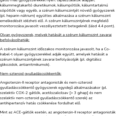
káliummegtakarító diuretikumok, káliumpótlók, káliumtartalmú
sópótlók vagy egyéb, a szérum káliumszintjét növelő gyógyszerek
(pl. heparin-nátrium) együttes alkalmazása a szérum káliumszint
emelkedését idézheti elő. A szérum káliumszintjének megfelelő
monitorozása javasolt veszélyeztetett betegeknél (lásd 4.4 pont).
Olyan gyógyszerek, melyek hatását a szérum káliumszint zavarai
befolyásolhatják:
A szérum káliumszint időszakos monitorozása javasolt, ha a Co-
Irabel-t olyan gyógyszerekkel adják együtt, amelyek hatását a
szérum káliumszintjének zavarai befolyásolják (pl. digitálisz
glikozidok, antiarritmikumok).
Nem-szteroid gyulladáscsökkentők:
Angiotenzin-II receptor antagonisták és nem-szteroid
gyulladáscsökkentő gyógyszerek egyidejű alkalmazásakor (pl.
szelektív COX-2 gátlók, acetilszalicilsav [> 3 g/nap] és nem
szelektív nem-szteroid gyulladáscsökkentő szerek) az
antihipertenzív hatás csökkenése fordulhat elő.
Mint az ACE-gátlók esetén, az angiotenzin-II receptor antagonisták