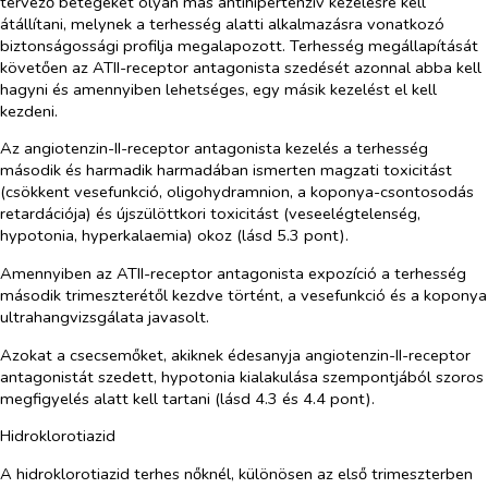
tervező betegeket olyan más antihipertenzív kezelésre kell
átállítani, melynek a terhesség alatti alkalmazásra vonatkozó
biztonságossági profilja megalapozott. Terhesség megállapítását
követően az ATII-receptor antagonista szedését azonnal abba kell
hagyni és amennyiben lehetséges, egy másik kezelést el kell
kezdeni.
Az angiotenzin-II-receptor antagonista kezelés a terhesség
második és harmadik harmadában ismerten magzati toxicitást
(csökkent vesefunkció, oligohydramnion, a koponya-csontosodás
retardációja) és újszülöttkori toxicitást (veseelégtelenség,
hypotonia, hyperkalaemia) okoz (lásd 5.3 pont).
Amennyiben az ATII-receptor antagonista expozíció a terhesség
második trimeszterétől kezdve történt, a vesefunkció és a koponya
ultrahangvizsgálata javasolt.
Azokat a csecsemőket, akiknek édesanyja angiotenzin-II-receptor
antagonistát szedett, hypotonia kialakulása szempontjából szoros
megfigyelés alatt kell tartani (lásd 4.3 és 4.4 pont).
Hidroklorotiazid
A hidroklorotiazid terhes nőknél, különösen az első trimeszterben