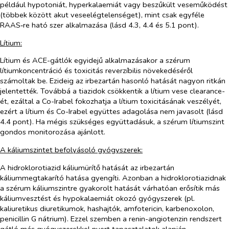
például hypotoniát, hyperkalaemiát vagy beszűkült veseműködést
(többek között akut veseelégtelenséget), mint csak egyféle
RAAS‑re ható szer alkalmazása (lásd 4.3, 4.4 és 5.1 pont).
Lítium:
Lítium és ACE-gátlók egyidejű alkalmazásakor a szérum
lítiumkoncentráció és toxicitás reverzíbilis növekedéséről
számoltak be. Ezideig az irbezartán hasonló hatását nagyon ritkán
jelentették. Továbbá a tiazidok csökkentik a lítium vese clearance-
ét, ezáltal a Co-Irabel fokozhatja a lítium toxicitásának veszélyét,
ezért a lítium és Co-Irabel együttes adagolása nem javasolt (lásd
4.4 pont). Ha mégis szükséges együttadásuk, a szérum lítiumszint
gondos monitorozása ajánlott.
A káliumszintet befolyásoló gyógyszerek:
A hidroklorotiazid káliumürítő hatását az irbezartán
káliummegtakarító hatása gyengíti. Azonban a hidroklorotiazidnak
a szérum káliumszintre gyakorolt hatását várhatóan erősítik más
káliumvesztést és hypokalaemiát okozó gyógyszerek (pl.
kaliuretikus diuretikumok, hashajtók, amfotericin, karbenoxolon,
penicillin G nátrium). Ezzel szemben a renin-angiotenzin rendszert
gátló más gyógyszerekkel nyert tapasztalatok alapján,