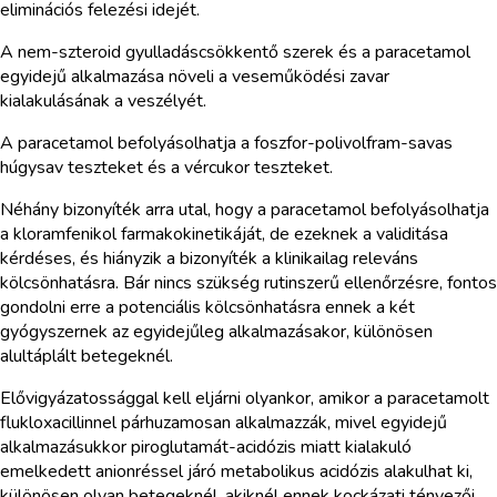
eliminációs felezési idejét.
A nem-szteroid gyulladáscsökkentő szerek és a paracetamol
egyidejű alkalmazása növeli a veseműködési zavar
kialakulásának a veszélyét.
A paracetamol befolyásolhatja a foszfor-polivolfram-savas
húgysav teszteket és a vércukor teszteket.
Néhány bizonyíték arra utal, hogy a paracetamol befolyásolhatja
a kloramfenikol farmakokinetikáját, de ezeknek a validitása
kérdéses, és hiányzik a bizonyíték a klinikailag releváns
kölcsönhatásra. Bár nincs szükség rutinszerű ellenőrzésre, fontos
gondolni erre a potenciális kölcsönhatásra ennek a két
gyógyszernek az egyidejűleg alkalmazásakor, különösen
alultáplált betegeknél.
Elővigyázatossággal kell eljárni olyankor, amikor a paracetamolt
flukloxacillinnel párhuzamosan alkalmazzák, mivel egyidejű
alkalmazásukkor piroglutamát-acidózis miatt kialakuló
emelkedett anionréssel járó metabolikus acidózis alakulhat ki,
különösen olyan betegeknél, akiknél ennek kockázati tényezői