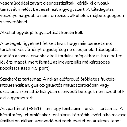
veseműködési zavart diagnosztizáltak, kérjék ki orvosuk
tanácsát mielőtt beveszik ezt a gyógyszert. A túladagolás
veszélye nagyobb a nem-cirrózisos alkoholos májbetegségben
szenvedőknél.
Alkohol egyidejű fogyasztását kerülni kell.
A betegek figyelmét fel kell hívni, hogy más paracetamol
tartalmú készítményt egyidejűleg ne szedjenek. Túladagolás
esetén azonnal orvoshoz kell fordulni, még akkor is, ha a beteg
jól érzi magát, mert fennáll az irreverzibilis májkárosodás
kockázata (lásd 4.9 pont).
Szacharózt tartalmaz. A ritkán előforduló örökletes fruktóz-
intoleranciában, glükóz-galaktóz malabszorpcióban vagy
szacharáz-izomaltáz hiányban szenvedő betegek nem szedhetik
ezt a gyógyszert.
Aszpartámot (E951) – ami egy fenilalanin-forrás – tartalmaz. A
készítmény lebomlásakor fenilalanin képződik, ezért alkalmazása
fenilketonuriában szenvedő betegek esetében ártalmas lehet.