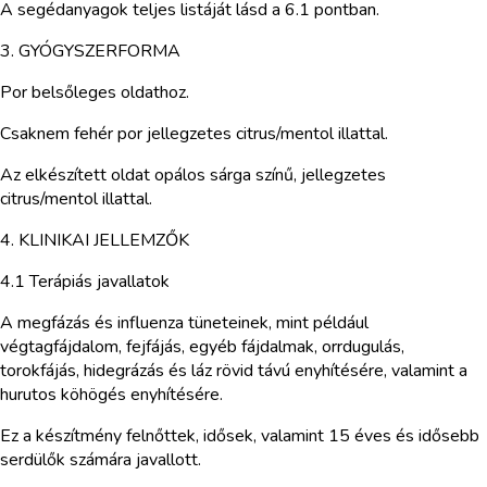
A segédanyagok teljes listáját lásd a 6.1 pontban.
3. GYÓGYSZERFORMA
Por belsőleges oldathoz.
Csaknem fehér por jellegzetes citrus/mentol illattal.
Az elkészített oldat opálos sárga színű, jellegzetes
citrus/mentol illattal.
4. KLINIKAI JELLEMZŐK
4.1 Terápiás javallatok
A megfázás és influenza tüneteinek, mint például
végtagfájdalom, fejfájás, egyéb fájdalmak, orrdugulás,
torokfájás, hidegrázás és láz rövid távú enyhítésére, valamint a
hurutos köhögés enyhítésére.
Ez a készítmény felnőttek, idősek, valamint 15 éves és idősebb
serdülők számára javallott.