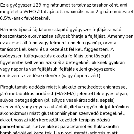
Ez a gyógyszer 129 mg nátriumot tartalmaz tasakonként, ami
megfelel a WHO által ajánlott maximális napi 2 g nátriumbevitel
6,5%-ának felnőtteknél.
Bármely típusú fájdalomcsillapító gyógyszer fejfájásra való
hosszantartó alkalmazása súlyosbíthatja a fejfájást. Amennyiben
ez az eset áll fenn vagy felmerül ennek a gyanúja, orvosi
tanácsot kell kérni, és a kezelést fel kell függeszteni. A
gyógyszer-túlfogyasztás okozta fejfájás lehetőségét
figyelembe kell venni azoknál a betegeknél, akiknek gyakran
vagy naponta van fejfájásuk, fejfájás elleni gyógyszerek
rendszeres szedése ellenére (vagy éppen azért).
Piroglutamát-acidózis miatt kialakuló emelkedett anionréssel
járó metabolikus acidózist (HAGMA) jelentettek egyes olyan,
súlyos betegségben (pl. súlyos vesekárosodás, sepsis)
szenvedő, vagy egyes alultáplált, illetve egyéb ok (pl. krónikus
alkoholizmus) miatt glutationhiányban szenvedő betegeknél,
akiket hosszú időn keresztül kezeltek terápiás dózisú
paracetamollal, illetve akiket paracetamol és flukloxacillin
kombinációjával kezeltek. Ha piroglutamát-acidózis miatt