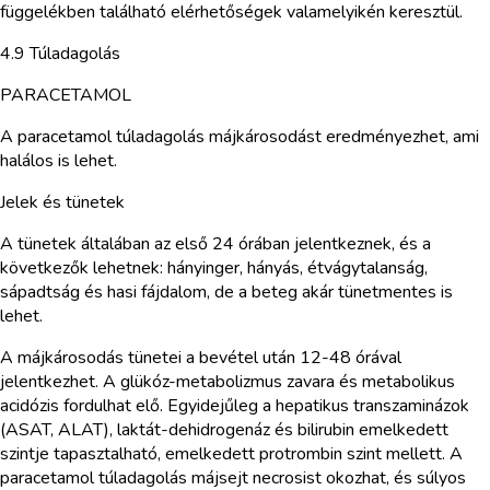
függelékben található elérhetőségek valamelyikén keresztül.
4.9 Túladagolás
PARACETAMOL
A paracetamol túladagolás májkárosodást eredményezhet, ami
halálos is lehet.
Jelek és tünetek
A tünetek általában az első 24 órában jelentkeznek, és a
következők lehetnek: hányinger, hányás, étvágytalanság,
sápadtság és hasi fájdalom, de a beteg akár tünetmentes is
lehet.
A májkárosodás tünetei a bevétel után 12-48 órával
jelentkezhet. A glükóz-metabolizmus zavara és metabolikus
acidózis fordulhat elő. Egyidejűleg a hepatikus transzaminázok
(ASAT, ALAT), laktát-dehidrogenáz és bilirubin emelkedett
szintje tapasztalható, emelkedett protrombin szint mellett. A
paracetamol túladagolás májsejt necrosist okozhat, és súlyos