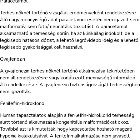
Paracetamol
Terhes nőknél történő vizsgálat eredményeként rendelkezésre
álló nagy mennyiségű adat paracetamol esetén nem igazolt sem
malformatív, sem föto/ neonatális toxicitást. A paracetamol
alkalmazható a terhesség során, ha az klinikailag indokolt, de a
legkisebb hatásos dózist, a lehető legrövidebb ideig és a lehető
legkisebb gyakorisággal kell használni.
Gvajfenezin
A gvajfenezin terhes nőknél történő alkalmazása tekintetében
nem áll rendelkezésre vagy korlátozott mennyiségű információ
áll rendelkezésre. A gvajfenezin biztonságosságát terhességben
nem igazolták.
Fenilefrin-hidroklorid
Humán tapasztalatok alapján a fenilefrin-hidroklorid terhesség
alatt történő alkalmazása kongenitális malformációkat okoz.
Továbbá azt is kimutatták, hogy kapcsolatba hozható magzati
hypoxia kialakulásával. A fenilefrin alkalmazása nem javasolt