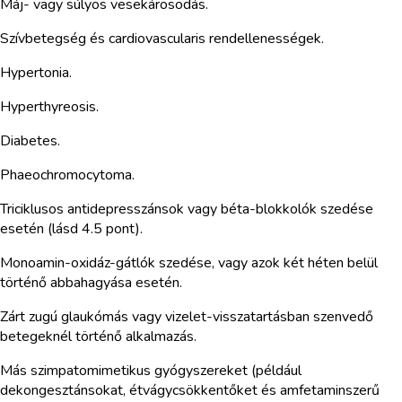
Máj- vagy súlyos vesekárosodás.
Szívbetegség és cardiovascularis rendellenességek.
Hypertonia.
Hyperthyreosis.
Diabetes.
Phaeochromocytoma.
Triciklusos antidepresszánsok vagy béta-blokkolók szedése
esetén (lásd 4.5 pont).
Monoamin-oxidáz-gátlók szedése, vagy azok két héten belül
történő abbahagyása esetén.
Zárt zugú glaukómás vagy vizelet-visszatartásban szenvedő
betegeknél történő alkalmazás.
Más szimpatomimetikus gyógyszereket (például
dekongesztánsokat, étvágycsökkentőket és amfetaminszerű