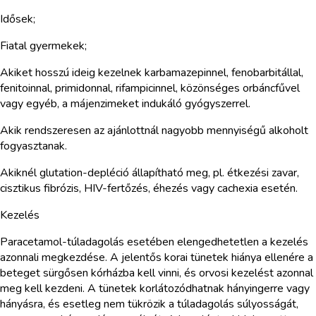
Idősek;
Fiatal gyermekek;
Akiket hosszú ideig kezelnek karbamazepinnel, fenobarbitállal,
fenitoinnal, primidonnal, rifampicinnel, közönséges orbáncfűvel
vagy egyéb, a májenzimeket indukáló gyógyszerrel.
Akik rendszeresen az ajánlottnál nagyobb mennyiségű alkoholt
fogyasztanak.
Akiknél glutation-depléció állapítható meg, pl. étkezési zavar,
cisztikus fibrózis, HIV-fertőzés, éhezés vagy cachexia esetén.
Kezelés
Paracetamol-túladagolás esetében elengedhetetlen a kezelés
azonnali megkezdése. A jelentős korai tünetek hiánya ellenére a
beteget sürgősen kórházba kell vinni, és orvosi kezelést azonnal
meg kell kezdeni. A tünetek korlátozódhatnak hányingerre vagy
hányásra, és esetleg nem tükrözik a túladagolás súlyosságát,