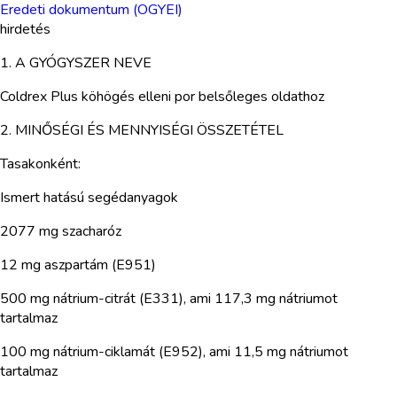
Eredeti dokumentum (OGYEI)
hirdetés
1. A GYÓGYSZER NEVE
Coldrex Plus köhögés elleni por belsőleges oldathoz
2. MINŐSÉGI ÉS MENNYISÉGI ÖSSZETÉTEL
Tasakonként:
Ismert hatású segédanyagok
2077 mg szacharóz
12 mg aszpartám (E951)
500 mg nátrium-citrát (E331), ami 117,3 mg nátriumot
tartalmaz
100 mg nátrium-ciklamát (E952), ami 11,5 mg nátriumot
tartalmaz