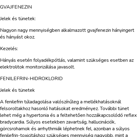
GVAJFENEZIN
Jelek és tünetek:
Nagyon nagy mennyiségben alkalmazott gvajfenezin hányingert
és hányást okoz.
Kezelés:
Hányás esetén folyadékpótlás, valamint szükséges esetben az
elektrolitok monitorizálása javasolt.
FENILEFRIN-HIDROKLORID
Jelek és tünetek
A fenilefrin túladagolása valószínűleg a mellékhatásoknál
felsoroltakhoz hasonló hatásokat eredményez. További tünet
lehet még a hypertonia és a feltehetően hozzákapcsolódó reflex
bradycardia. Súlyos esetekben zavartság, hallucinációk,
görcsrohamok és arrhythmiák léphetnek fel, azonban a súlyos
fenilefrin-toxicitáshoz szükséges mennyiség nagyobb, mint a