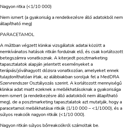
Nagyon ritka (<1/10 000)
Nem ismert (a gyakoriság a rendelkezésre álló adatokból nem
állapítható meg)
PARACETAMOL
A múltban végzett klinikai vizsgálatok adatai között a
nemkívánatos hatások ritkán fordulnak elő, és csak korlátozott
betegszámra vonatkoznak. A kiterjedt posztmarketing
tapasztalatok alapján jelentett eseményeket a
terápiás/jóváhagyott dózisra vonatkozóan, amelyeket ennek
tulajdoníthatóan írtak, az alábbiakban soroljuk fel a MedDRA
Szervrendszer Osztályozás szerint. A korlátozott mennyiségű
klinikai adat miatt ezeknek a mellékhatásoknak a gyakorisága
nem ismert (a rendelkezésre álló adatokból nem állapítható
meg), de a posztmarketing tapasztalatok azt mutatják, hogy a
paracetamol mellékhatásai ritkák (1/10 000 – <1/1000), és a
súlyos reakciók nagyon ritkák (<1/10 000).
Nagyon ritkán súlyos bőrreakciókról számoltak be.