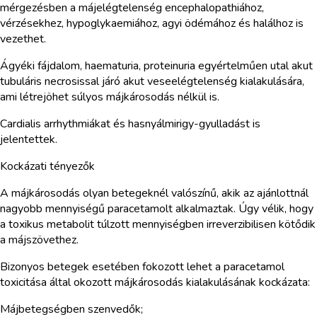
mérgezésben a májelégtelenség encephalopathiához,
vérzésekhez, hypoglykaemiához, agyi ödémához és halálhoz is
vezethet.
Ágyéki fájdalom, haematuria, proteinuria egyértelműen utal akut
tubuláris necrosissal járó akut veseelégtelenség kialakulására,
ami létrejöhet súlyos májkárosodás nélkül is.
Cardialis arrhythmiákat és hasnyálmirigy-gyulladást is
jelentettek.
Kockázati tényezők
A májkárosodás olyan betegeknél valószínű, akik az ajánlottnál
nagyobb mennyiségű paracetamolt alkalmaztak. Úgy vélik, hogy
a toxikus metabolit túlzott mennyiségben irreverzibilisen kötődik
a májszövethez.
Bizonyos betegek esetében fokozott lehet a paracetamol
toxicitása által okozott májkárosodás kialakulásának kockázata:
Májbetegségben szenvedők;