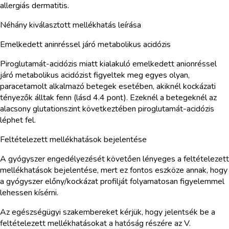
allergiás dermatitis.
Néhány kiválasztott mellékhatás leírása
Emelkedett aninréssel járó metabolikus acidózis
Piroglutamát-acidózis miatt kialakuló emelkedett anionréssel
járó metabolikus acidózist figyeltek meg egyes olyan,
paracetamolt alkalmazó betegek esetében, akiknél kockázati
tényezők álltak fenn (lásd 4.4 pont). Ezeknél a betegeknél az
alacsony glutationszint következtében piroglutamát-acidózis
léphet fel.
Feltételezett mellékhatások bejelentése
A gyógyszer engedélyezését követően lényeges a feltételezett
mellékhatások bejelentése, mert ez fontos eszköze annak, hogy
a gyógyszer előny/kockázat profilját folyamatosan figyelemmel
lehessen kísérni.
Az egészségügyi szakembereket kérjük, hogy jelentsék be a
feltételezett mellékhatásokat a hatóság részére az V.