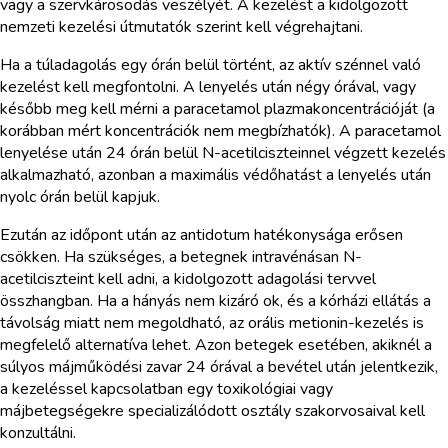
vagy a szervkárosodás veszélyét. A kezelést a kidolgozott
nemzeti kezelési útmutatók szerint kell végrehajtani.
Ha a túladagolás egy órán belül történt, az aktív szénnel való
kezelést kell megfontolni. A lenyelés után négy órával, vagy
később meg kell mérni a paracetamol plazmakoncentrációját (a
korábban mért koncentrációk nem megbízhatók). A paracetamol
lenyelése után 24 órán belül N-acetilciszteinnel végzett kezelés
alkalmazható, azonban a maximális védőhatást a lenyelés után
nyolc órán belül kapjuk.
Ezután az időpont után az antidotum hatékonysága erősen
csökken. Ha szükséges, a betegnek intravénásan N-
acetilciszteint kell adni, a kidolgozott adagolási tervvel
összhangban. Ha a hányás nem kizáró ok, és a kórházi ellátás a
távolság miatt nem megoldható, az orális metionin-kezelés is
megfelelő alternatíva lehet. Azon betegek esetében, akiknél a
súlyos májműködési zavar 24 órával a bevétel után jelentkezik,
a kezeléssel kapcsolatban egy toxikológiai vagy
májbetegségekre specializálódott osztály szakorvosaival kell
konzultálni.