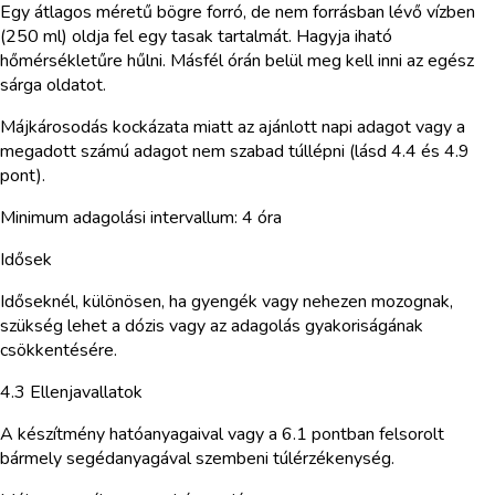
Egy átlagos méretű bögre forró, de nem forrásban lévő vízben
(250 ml) oldja fel egy tasak tartalmát. Hagyja iható
hőmérsékletűre hűlni. Másfél órán belül meg kell inni az egész
sárga oldatot.
Májkárosodás kockázata miatt az ajánlott napi adagot vagy a
megadott számú adagot nem szabad túllépni (lásd 4.4 és 4.9
pont).
Minimum adagolási intervallum: 4 óra
Idősek
Időseknél, különösen, ha gyengék vagy nehezen mozognak,
szükség lehet a dózis vagy az adagolás gyakoriságának
csökkentésére.
4.3 Ellenjavallatok
A készítmény hatóanyagaival vagy a 6.1 pontban felsorolt
bármely segédanyagával szembeni túlérzékenység.