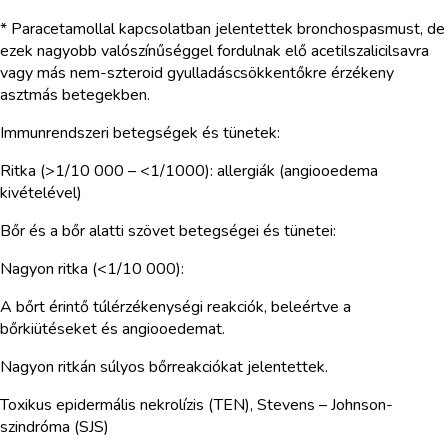
* Paracetamollal kapcsolatban jelentettek bronchospasmust, de
ezek nagyobb valószínűséggel fordulnak elő acetilszalicilsavra
vagy más nem-szteroid gyulladáscsökkentőkre érzékeny
asztmás betegekben.
Immunrendszeri betegségek és tünetek:
Ritka (>1/10 000 – <1/1000): allergiák (angiooedema
kivételével)
Bőr és a bőr alatti szövet betegségei és tünetei:
Nagyon ritka (<1/10 000):
A bőrt érintő túlérzékenységi reakciók, beleértve a
bőrkiütéseket és angiooedemat.
Nagyon ritkán súlyos bőrreakciókat jelentettek.
Toxikus epidermális nekrolízis (TEN), Stevens – Johnson-
szindróma (SJS)