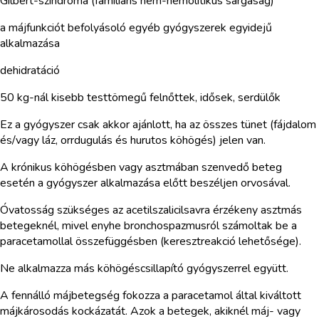
Gilbert-szindróma (familiáris nem-hemolitikus sárgaság)
a májfunkciót befolyásoló egyéb gyógyszerek egyidejű
alkalmazása
dehidratáció
50 kg-nál kisebb testtömegű felnőttek, idősek, serdülők
Ez a gyógyszer csak akkor ajánlott, ha az összes tünet (fájdalom
és/vagy láz, orrdugulás és hurutos köhögés) jelen van.
A krónikus köhögésben vagy asztmában szenvedő beteg
esetén a gyógyszer alkalmazása előtt beszéljen orvosával.
Óvatosság szükséges az acetilszalicilsavra érzékeny asztmás
betegeknél, mivel enyhe bronchospazmusról számoltak be a
paracetamollal összefüggésben (keresztreakció lehetősége).
Ne alkalmazza más köhögéscsillapító gyógyszerrel együtt.
A fennálló májbetegség fokozza a paracetamol által kiváltott
májkárosodás kockázatát. Azok a betegek, akiknél máj- vagy