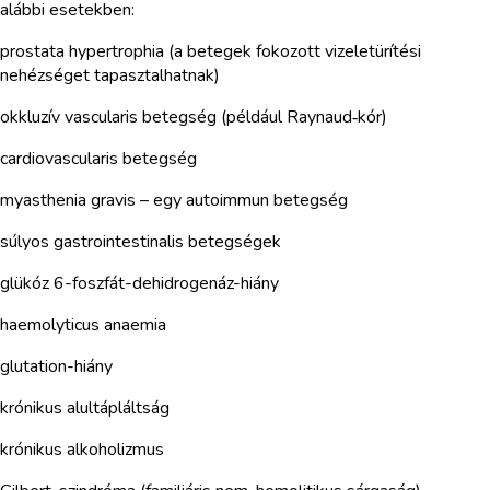
alábbi esetekben:
prostata hypertrophia (a betegek fokozott vizeletürítési
nehézséget tapasztalhatnak)
okkluzív vascularis betegség (például Raynaud‑kór)
cardiovascularis betegség
myasthenia gravis – egy autoimmun betegség
súlyos gastrointestinalis betegségek
glükóz 6-foszfát-dehidrogenáz-hiány
haemolyticus anaemia
glutation-hiány
krónikus alultápláltság
krónikus alkoholizmus