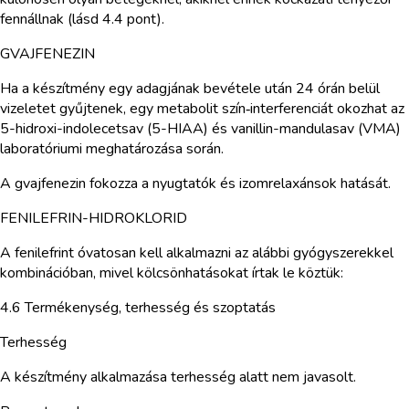
fennállnak (lásd 4.4 pont).
GVAJFENEZIN
Ha a készítmény egy adagjának bevétele után 24 órán belül
vizeletet gyűjtenek, egy metabolit szín‑interferenciát okozhat az
5-hidroxi-indolecetsav (5-HIAA) és vanillin-mandulasav (VMA)
laboratóriumi meghatározása során.
A gvajfenezin fokozza a nyugtatók és izomrelaxánsok hatását.
FENILEFRIN-HIDROKLORID
A fenilefrint óvatosan kell alkalmazni az alábbi gyógyszerekkel
kombinációban, mivel kölcsönhatásokat írtak le köztük:
4.6 Termékenység, terhesség és szoptatás
Terhesség
A készítmény alkalmazása terhesség alatt nem javasolt.