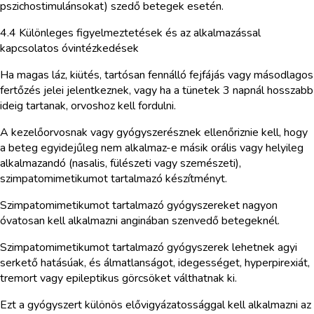
pszichostimulánsokat) szedő betegek esetén.
4.4 Különleges figyelmeztetések és az alkalmazással
kapcsolatos óvintézkedések
Ha magas láz, kiütés, tartósan fennálló fejfájás vagy másodlagos
fertőzés jelei jelentkeznek, vagy ha a tünetek 3 napnál hosszabb
ideig tartanak, orvoshoz kell fordulni.
A kezelőorvosnak vagy gyógyszerésznek ellenőriznie kell, hogy
a beteg egyidejűleg nem alkalmaz-e másik orális vagy helyileg
alkalmazandó (nasalis, fülészeti vagy szemészeti),
szimpatomimetikumot tartalmazó készítményt.
Szimpatomimetikumot tartalmazó gyógyszereket nagyon
óvatosan kell alkalmazni anginában szenvedő betegeknél.
Szimpatomimetikumot tartalmazó gyógyszerek lehetnek agyi
serkető hatásúak, és álmatlanságot, idegességet, hyperpirexiát,
tremort vagy epileptikus görcsöket válthatnak ki.
Ezt a gyógyszert különös elővigyázatossággal kell alkalmazni az