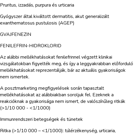
Pruritus, izzadás, purpura és urticaria
Gyógyszer által kiváltott dermatitis, akut generalizált
exanthematosus pustulosis (AGEP)
GVAJFENEZIN
FENILEFRIN-HIDROKLORID
Az alábbi mellékhatásokat fenilefrinnel végzett klinikai
vizsgálatokban figyelték meg, és így a leggyakrabban előforduló
mellékhatásokat reprezentálják, bár az aktuális gyakoriságok
nem ismertek.
A posztmarketing megfigyelések során tapasztalt
mellékhatásokat az alábbiakban soroljuk fel. Ezeknek a
reakcióknak a gyakorisága nem ismert, de valószínűleg ritkák
(>1/10 000 - <1/1000)
Immunrendszeri betegségek és tünetek
Ritka (>1/10 000 – <1/1000): túlérzékenység, urticaria,