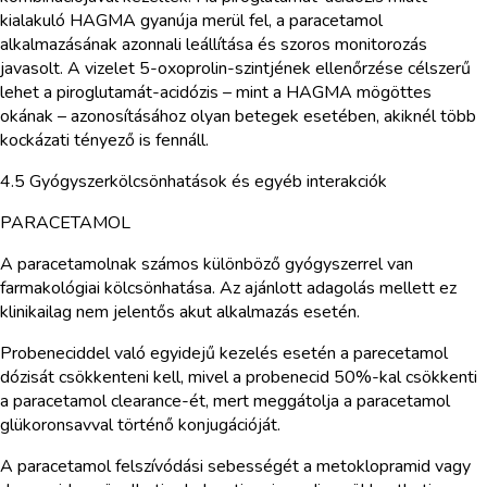
kialakuló HAGMA gyanúja merül fel, a paracetamol
alkalmazásának azonnali leállítása és szoros monitorozás
javasolt. A vizelet 5-oxoprolin-szintjének ellenőrzése célszerű
lehet a piroglutamát-acidózis – mint a HAGMA mögöttes
okának – azonosításához olyan betegek esetében, akiknél több
kockázati tényező is fennáll.
4.5 Gyógyszerkölcsönhatások és egyéb interakciók
PARACETAMOL
A paracetamolnak számos különböző gyógyszerrel van
farmakológiai kölcsönhatása. Az ajánlott adagolás mellett ez
klinikailag nem jelentős akut alkalmazás esetén.
Probeneciddel való egyidejű kezelés esetén a parecetamol
dózisát csökkenteni kell, mivel a probenecid 50%-kal csökkenti
a paracetamol clearance-ét, mert meggátolja a paracetamol
glükoronsavval történő konjugációját.
A paracetamol felszívódási sebességét a metoklopramid vagy