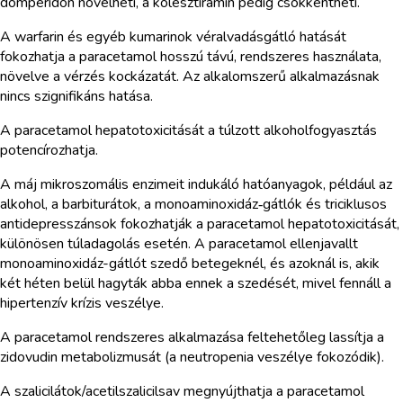
domperidon növelheti, a kolesztiramin pedig csökkentheti.
A warfarin és egyéb kumarinok véralvadásgátló hatását
fokozhatja a paracetamol hosszú távú, rendszeres használata,
növelve a vérzés kockázatát. Az alkalomszerű alkalmazásnak
nincs szignifikáns hatása.
A paracetamol hepatotoxicitását a túlzott alkoholfogyasztás
potencírozhatja.
A máj mikroszomális enzimeit indukáló hatóanyagok, például az
alkohol, a barbiturátok, a monoaminoxidáz‑gátlók és triciklusos
antidepresszánsok fokozhatják a paracetamol hepatotoxicitását,
különösen túladagolás esetén. A paracetamol ellenjavallt
monoaminoxidáz-gátlót szedő betegeknél, és azoknál is, akik
két héten belül hagyták abba ennek a szedését, mivel fennáll a
hipertenzív krízis veszélye.
A paracetamol rendszeres alkalmazása feltehetőleg lassítja a
zidovudin metabolizmusát (a neutropenia veszélye fokozódik).
A szalicilátok/acetilszalicilsav megnyújthatja a paracetamol