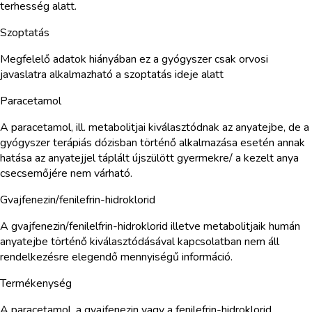
terhesség alatt.
Szoptatás
Megfelelő adatok hiányában ez a gyógyszer csak orvosi
javaslatra alkalmazható a szoptatás ideje alatt
Paracetamol
A paracetamol, ill. metabolitjai kiválasztódnak az anyatejbe, de a
gyógyszer terápiás dózisban történő alkalmazása esetén annak
hatása az anyatejjel táplált újszülött gyermekre/ a kezelt anya
csecsemőjére nem várható.
Gvajfenezin/fenilefrin-hidroklorid
A gvajfenezin/fenilelfrin-hidroklorid illetve metabolitjaik humán
anyatejbe történő kiválasztódásával kapcsolatban nem áll
rendelkezésre elegendő mennyiségű információ.
Termékenység
A paracetamol, a gvajfenezin vagy a fenilefrin-hidroklorid