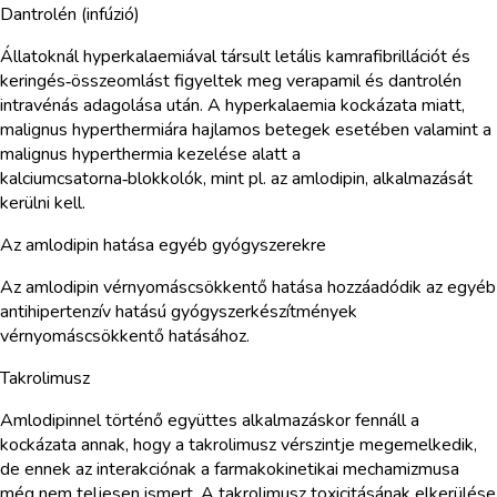
Dantrolén (infúzió)
Állatoknál hyperkalaemiával társult letális kamrafibrillációt és
keringés‑összeomlást figyeltek meg verapamil és dantrolén
intravénás adagolása után. A hyperkalaemia kockázata miatt,
malignus hyperthermiára hajlamos betegek esetében valamint a
malignus hyperthermia kezelése alatt a
kalciumcsatorna‑blokkolók, mint pl. az amlodipin, alkalmazását
kerülni kell.
Az amlodipin hatása egyéb gyógyszerekre
Az amlodipin vérnyomáscsökkentő hatása hozzáadódik az egyéb
antihipertenzív hatású gyógyszerkészítmények
vérnyomáscsökkentő hatásához.
Takrolimusz
Amlodipinnel történő együttes alkalmazáskor fennáll a
kockázata annak, hogy a takrolimusz vérszintje megemelkedik,
de ennek az interakciónak a farmakokinetikai mechamizmusa
még nem teljesen ismert. A takrolimusz toxicitásának elkerülése