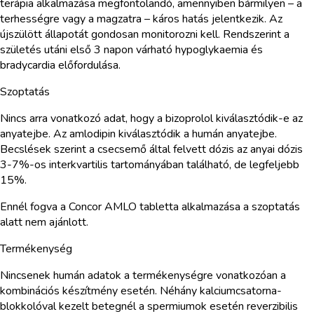
terápia alkalmazása megfontolandó, amennyiben bármilyen – a
terhességre vagy a magzatra – káros hatás jelentkezik. Az
újszülött állapotát gondosan monitorozni kell. Rendszerint a
születés utáni első 3 napon várható hypoglykaemia és
bradycardia előfordulása.
Szoptatás
Nincs arra vonatkozó adat, hogy a bizoprolol kiválasztódik-e az
anyatejbe. Az amlodipin kiválasztódik a humán anyatejbe.
Becslések szerint a csecsemő által felvett dózis az anyai dózis
3-7%-os interkvartilis tartományában található, de legfeljebb
15%.
Ennél fogva a Concor AMLO tabletta alkalmazása a szoptatás
alatt nem ajánlott.
Termékenység
Nincsenek humán adatok a termékenységre vonatkozóan a
kombinációs készítmény esetén. Néhány kalciumcsatorna-
blokkolóval kezelt betegnél a spermiumok esetén reverzibilis