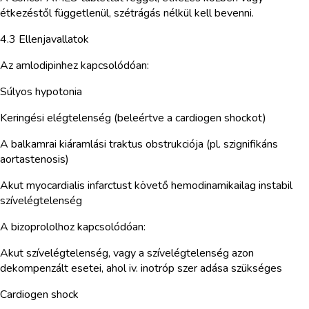
étkezéstől függetlenül, szétrágás nélkül kell bevenni.
4.3 Ellenjavallatok
Az amlodipinhez kapcsolódóan:
Súlyos hypotonia
Keringési elégtelenség (beleértve a cardiogen shockot)
A balkamrai kiáramlási traktus obstrukciója (pl. szignifikáns
aortastenosis)
Akut myocardialis infarctust követő hemodinamikailag instabil
szívelégtelenség
A bizoprololhoz kapcsolódóan:
Akut szívelégtelenség, vagy a szívelégtelenség azon
dekompenzált esetei, ahol iv. inotróp szer adása szükséges
Cardiogen shock