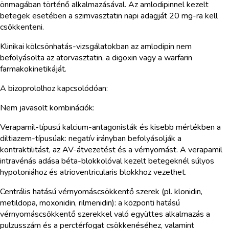
önmagában történő alkalmazásával. Az amlodipinnel kezelt
betegek esetében a szimvasztatin napi adagját 20 mg-ra kell
csökkenteni.
Klinikai kölcsönhatás-vizsgálatokban az amlodipin nem
befolyásolta az atorvasztatin, a digoxin vagy a warfarin
farmakokinetikáját.
A bizoprololhoz kapcsolódóan:
Nem javasolt kombinációk:
Verapamil-típusú kalcium-antagonisták és kisebb mértékben a
diltiazem-típusúak: negatív irányban befolyásolják a
kontraktilitást, az AV-átvezetést és a vérnyomást. A verapamil
intravénás adása béta-blokkolóval kezelt betegeknél súlyos
hypotoniához és atrioventricularis blokkhoz vezethet.
Centrális hatású vérnyomáscsökkentő szerek (pl. klonidin,
metildopa, moxonidin, rilmenidin): a központi hatású
vérnyomáscsökkentő szerekkel való együttes alkalmazás a
pulzusszám és a perctérfogat csökkenéséhez, valamint