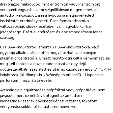
itrakonazol; makrolidok, mint eritromicin vagy klaritromicin;
verapamil vagy diltiazem) szignifikánsan megemelheti az
amlodipin-expozíciót, ami a hypotonia megnövekedett
kockázatát eredményezheti. Ezen farmakodinamikai
változásoknak idősek esetében van nagyobb klinikai
jelentősége. Ezért ellenőrzésre és dózismódosításra lehet
szükség.
CYP3A4-induktorok: Ismert CYP3A4-induktorokkal való
egyidejű alkalmazás esetén megváltozhat az amlodipin
plazmakoncentrációja. Emiatt monitorozni kell a vérnyomást, és
meg kell fontolni a dózis módosítását az egyidejű
gyógyszeralkalmazás alatt és után is, különösen erős CYP3A4-
induktorok (pl. rifampicin, közönséges orbáncfű – Hypericum
perforatum) használata esetén.
Az amlodipin együttadása grépfrúttal vagy gréprútlével nem
javasolt, mert ez néhány betegnél az amlodipin
biohasznosulásának növekedédéhez vezethet, fokozott
vérnyomáscsökkentő hatást eredményezve.