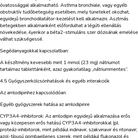
óvatossággal alkalmazható. Asthma bronchiale, vagy egyéb
obstruktív tüdőbetegség esetében, mely tüneteket okozhat,
egyidejű bronchodilatátor-kezelést kell alkalmazni. Asztmás
betegekben alkalmanként előfordulhat a légúti ellenállás
növekedése, ilyenkor a béta2-stimuláns szer dózisának emelése
válhat szükségessé.
Segédanyagokkal kapcsolatban:
A készítmény kevesebb mint 1 mmol (23 mg) nátriumot
tartalmaz tablettánként, azaz gyakorlatilag „nátriummentes”.
4.5 Gyógyszerkölcsönhatások és egyéb interakciók
Az amlodipinhez kapcsolódóan:
Egyéb gyógyszerek hatása az amlodipinre
CYP3A4-inhibitorok: Az amlodipin egyidejű alkalmazása erős
vagy közepesen erős hatású CYP3A4-inhibitorokkal (pl.
proteáz-inhibitorok, mint például indinavir, szakvinavir és ritonavir;
azol-típusú gombaellenes szerek, mint például flukonazol és