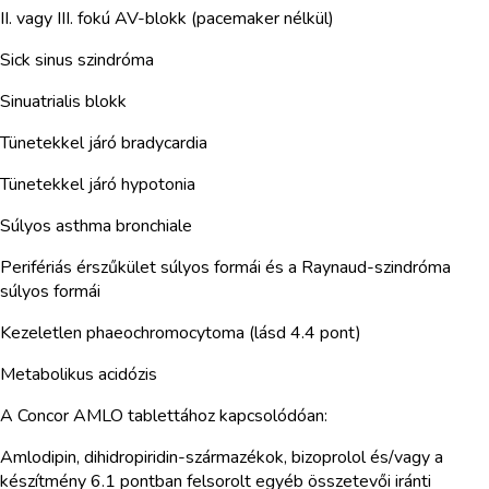
II. vagy III. fokú AV-blokk (pacemaker nélkül)
Sick sinus szindróma
Sinuatrialis blokk
Tünetekkel járó bradycardia
Tünetekkel járó hypotonia
Súlyos asthma bronchiale
Perifériás érszűkület súlyos formái és a Raynaud-szindróma
súlyos formái
Kezeletlen phaeochromocytoma (lásd 4.4 pont)
Metabolikus acidózis
A Concor AMLO tablettához kapcsolódóan:
Amlodipin, dihidropiridin-származékok, bizoprolol és/vagy a
készítmény 6.1 pontban felsorolt egyéb összetevői iránti