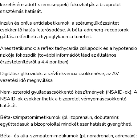
kezelésére adott szemcseppek) fokozhatják a bizoprolol
szisztémás hatását.
Inzulin és orális antidiabetikumok: a szérumglükózszintet
csökkentő hatás felerősödése. A béta-adrenerg-receptorok
gátlása elfedheti a hypoglykaemia tüneteit.
Anesztetikumok: a reflex tachycardia csillapodik és a hypotensio
rizikója fokozódik (további információt lásd az általános
érzéstelenítésről a 4.4 pontban).
Digitálisz glikozidok: a szívfrekvencia csökkenése, az AV
vezetési idő megnyúlása.
Nem-szteroid gyulladáscsökkentő készítmények (NSAID-ok): A
NSAID-ok csökkenthetik a bizoprolol vérnyomáscsökkentő
hatását.
Béta-szimpatomimetikumok (pl. izoprenalin, dobutamin):
együttadásuk a bizoprolollal mindkét szer hatását gyengítheti.
Béta- és alfa-szimpatomimetikumok (pl. noradrenalin, adrenalin):