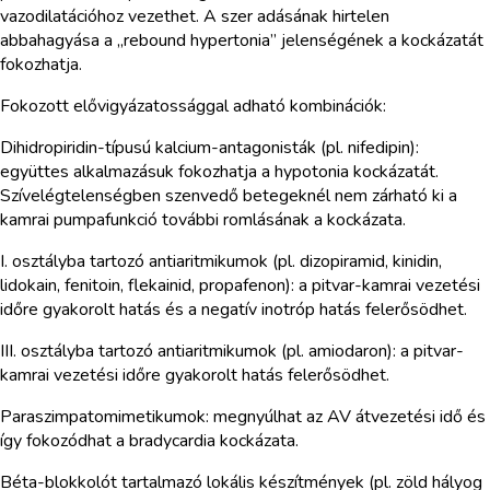
vazodilatációhoz vezethet. A szer adásának hirtelen
abbahagyása a „rebound hypertonia” jelenségének a kockázatát
fokozhatja.
Fokozott elővigyázatossággal adható kombinációk:
Dihidropiridin-típusú kalcium-antagonisták (pl. nifedipin):
együttes alkalmazásuk fokozhatja a hypotonia kockázatát.
Szívelégtelenségben szenvedő betegeknél nem zárható ki a
kamrai pumpafunkció további romlásának a kockázata.
I. osztályba tartozó antiaritmikumok (pl. dizopiramid, kinidin,
lidokain, fenitoin, flekainid, propafenon): a pitvar-kamrai vezetési
időre gyakorolt hatás és a negatív inotróp hatás felerősödhet.
III. osztályba tartozó antiaritmikumok (pl. amiodaron): a pitvar-
kamrai vezetési időre gyakorolt hatás felerősödhet.
Paraszimpatomimetikumok: megnyúlhat az AV átvezetési idő és
így fokozódhat a bradycardia kockázata.
Béta-blokkolót tartalmazó lokális készítmények (pl. zöld hályog