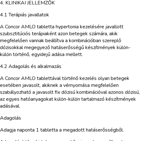
4. KLINIKAI JELLEMZŐK
4.1 Terápiás javallatok
A Concor AMLO tabletta hypertonia kezelésére javallott
szubsztitúciós terápiaként azon betegek számára, akik
megfelelően vannak beállítva a kombinációban szereplő
dózisokkal megegyező hatáserősségű készítmények külön-
külön történő, egyidejű adása mellett.
4.2 Adagolás és alkalmazás
A Concor AMLO tablettával történő kezelés olyan betegek
esetében javasolt, akiknek a vérnyomása megfelelően
szabályozható a javasolt fix dózisú kombinációval azonos dózisú,
az egyes hatóanyagokat külön-külön tartalmazó készítmények
adásával.
Adagolás
Adagja naponta 1 tabletta a megadott hatáserősségből.