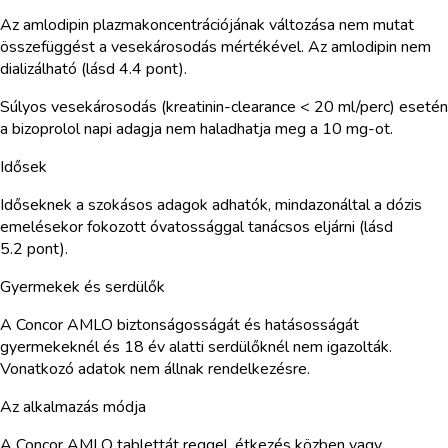
Az amlodipin plazmakoncentrációjának változása nem mutat
összefüggést a vesekárosodás mértékével. Az amlodipin nem
dializálható (lásd 4.4 pont).
Súlyos vesekárosodás (kreatinin-clearance < 20 ml/perc) esetén
a bizoprolol napi adagja nem haladhatja meg a 10 mg-ot.
Idősek
Időseknek a szokásos adagok adhatók, mindazonáltal a dózis
emelésekor fokozott óvatossággal tanácsos eljárni (lásd
5.2 pont).
Gyermekek és serdülők
A Concor AMLO biztonságosságát és hatásosságát
gyermekeknél és 18 év alatti serdülőknél nem igazolták.
Vonatkozó adatok nem állnak rendelkezésre.
Az alkalmazás módja
A Concor AMLO tablettát reggel, étkezés közben vagy