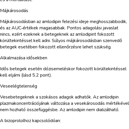
Májkárosodás
Májkárosodásban az amlodipin felezési ideje meghosszabbodik,
és az AUC‑értékek magasabbak. Pontos adagolási javaslat
nincs, ezért ezeknek a betegeknek az amlodipint fokozott
körültekintéssel kell adni. Súlyos májkárosodásban szenvedő
betegek esetében fokozott ellenőrzésre lehet szükség.
Alkalmazása idősekben
Idős betegek esetén dózisemeléskor fokozott körültekintéssel
kell eljárni (lásd 5.2 pont).
Veseelégtelenség
Vesebetegeknek a szokásos adagok adhatók. Az amlodipin
plazmakoncentrációjának változása a vesekárosodás mértékével
nem hozható összefüggésbe. Az amlodipin nem dializálható.
A bizoprololhoz kapcsolódóan: