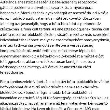
Általános anesztézia esetén a béta-adrenerg receptorok
gátlása csökkenti a szívritmuszavarok és a myocardialis
ischaemia előfordulásának gyakoriságát az anesztézia indukciója
és az intubáció alatt, valamint a műtétet követő időszakban.
Jelenleg azt javasolják, hogy a béta‑blokádot a perioperatív
időszakban is fenn kell tartani. Az aneszteziológusnak tudnia kell
a béta‑receptor‑blokkoló alkalmazásáról, mivel az más szerekkel
kölcsönhatásba léphet, melynek eredményeként bradyarrythmia,
a reflex tachycardia gyengülése, illetve a vérveszteség
kompenzálását biztosító reflexek csökkenése léphet fel.
Amennyiben indokolt a béta‑blokkoló‑kezelést a műtét előtt
felfüggeszteni, akkor erre fokozatosan kerüljön sor, és a
dózismegvonás mintegy 48 órával az anesztézia előtt
fejeződjön be.
Bár a kardioszelektív (béta1-szelektív) béta-blokkolók kevésbé
befolyásolhatják a tüdő működését a nem-szelektív béta-
blokkolókhoz képest, mégis, a többi béta-blokkolóhoz
hasonlóan obstruktív légúti tüdőbetegség esetén kerülni kell az
alkalmazásukat, hacsak arra nem áll fenn valamilyen kényszerítő
klinikai körülmény. Ha ilyen ok fennáll, a Concor ALMO csak