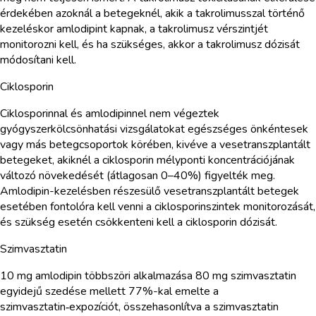
érdekében azoknál a betegeknél, akik a takrolimusszal történő
kezeléskor amlodipint kapnak, a takrolimusz vérszintjét
monitorozni kell, és ha szükséges, akkor a takrolimusz dózisát
módosítani kell.
Ciklosporin
Ciklosporinnal és amlodipinnel nem végeztek
gyógyszerkölcsönhatási vizsgálatokat egészséges önkéntesek
vagy más betegcsoportok körében, kivéve a vesetranszplantált
betegeket, akiknél a ciklosporin mélyponti koncentrációjának
változó növekedését (átlagosan 0–40%) figyelték meg.
Amlodipin-kezelésben részesülő vesetranszplantált betegek
esetében fontolóra kell venni a ciklosporinszintek monitorozását,
és szükség esetén csökkenteni kell a ciklosporin dózisát.
Szimvasztatin
10 mg amlodipin többszöri alkalmazása 80 mg szimvasztatin
egyidejű szedése mellett 77%-kal emelte a
szimvasztatin‑expozíciót, összehasonlítva a szimvasztatin