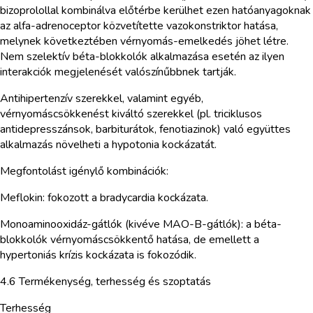
bizoprolollal kombinálva előtérbe kerülhet ezen hatóanyagoknak
az alfa-adrenoceptor közvetítette vazokonstriktor hatása,
melynek következtében vérnyomás-emelkedés jöhet létre.
Nem szelektív béta-blokkolók alkalmazása esetén az ilyen
interakciók megjelenését valószínűbbnek tartják.
Antihipertenzív szerekkel, valamint egyéb,
vérnyomáscsökkenést kiváltó szerekkel (pl. triciklusos
antidepresszánsok, barbiturátok, fenotiazinok) való együttes
alkalmazás növelheti a hypotonia kockázatát.
Megfontolást igénylő kombinációk:
Meflokin: fokozott a bradycardia kockázata.
Monoaminooxidáz-gátlók (kivéve MAO-B-gátlók): a béta-
blokkolók vérnyomáscsökkentő hatása, de emellett a
hypertoniás krízis kockázata is fokozódik.
4.6 Termékenység, terhesség és szoptatás
Terhesség