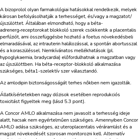
A bizoprolol olyan farmakológiai hatásokkal rendelkezik, melyek
károsan befolyásolhatják a terhességet, és/vagy a magzatot/
újszülöttet. Általában elmondható, hogy a béta-
adrenerg‑receptorokat blokkoló szerek csökkentik a placentalis
perfúziót, ami összefüggésbe hozható a foetus növekedésbeli
elmaradásával, az intrauterin halálozással, a spontán abortusszal
és a koraszüléssel. Nemkívánatos mellékhatások (pl.
hypoglykaemia, bradycardia) előfordulhatnak a magzatban vagy
az újszülöttben. Ha béta-receptor-blokkoló alkalmazása
szükséges, béta1-szelektív szer választandó.
Az amlodipin biztonságosságát terhes nőkben nem igazolták.
Állatkísérletekben nagy dózisok esetében reprodukciós
toxicitást figyeltek meg (lásd 5.3 pont).
A Concor AMLO alkalmazása nem javasolt a terhesség ideje
alatt, hacsak nem egyértelműen szükséges. Amennyiben Concor
AMLO adása szükséges, az uteroplacentalis véráramlást és a
magzat növekedését szorosan monitorozni kell. Alternatív