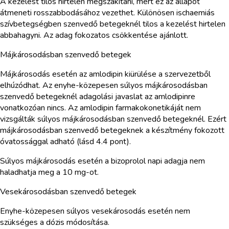
A kezelést tilos hirtelen megszakítani, mert ez az állapot
átmeneti rosszabbodásához vezethet. Különösen ischaemiás
szívbetegségben szenvedő betegeknél tilos a kezelést hirtelen
abbahagyni. Az adag fokozatos csökkentése ajánlott.
Májkárosodásban szenvedő betegek
Májkárosodás esetén az amlodipin kiürülése a szervezetből
elhúzódhat. Az enyhe-közepesen súlyos májkárosodásban
szenvedő betegeknél adagolási javaslat az amlodipinre
vonatkozóan nincs. Az amlodipin farmakokonetikáját nem
vizsgálták súlyos májkárosodásban szenvedő betegeknél. Ezért
májkárosodásban szenvedő betegeknek a készítmény fokozott
óvatossággal adható (lásd 4.4 pont).
Súlyos májkárosodás esetén a bizoprolol napi adagja nem
haladhatja meg a 10 mg-ot.
Vesekárosodásban szenvedő betegek
Enyhe-közepesen súlyos vesekárosodás esetén nem
szükséges a dózis módosítása.