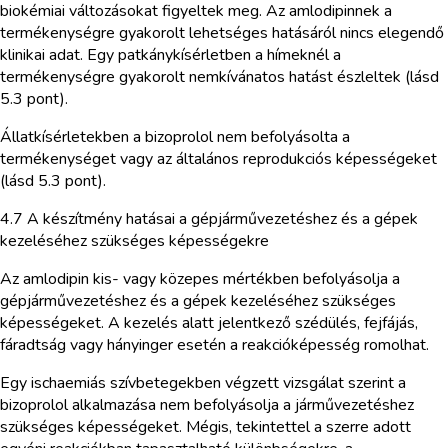
biokémiai változásokat figyeltek meg. Az amlodipinnek a
termékenységre gyakorolt lehetséges hatásáról nincs elegendő
klinikai adat. Egy patkánykísérletben a hímeknél a
termékenységre gyakorolt nemkívánatos hatást észleltek (lásd
5.3 pont).
Állatkísérletekben a bizoprolol nem befolyásolta a
termékenységet vagy az általános reprodukciós képességeket
(lásd 5.3 pont).
4.7 A készítmény hatásai a gépjárművezetéshez és a gépek
kezeléséhez szükséges képességekre
Az amlodipin kis- vagy közepes mértékben befolyásolja a
gépjárművezetéshez és a gépek kezeléséhez szükséges
képességeket. A kezelés alatt jelentkező szédülés, fejfájás,
fáradtság vagy hányinger esetén a reakcióképesség romolhat.
Egy ischaemiás szívbetegekben végzett vizsgálat szerint a
bizoprolol alkalmazása nem befolyásolja a járművezetéshez
szükséges képességeket. Mégis, tekintettel a szerre adott