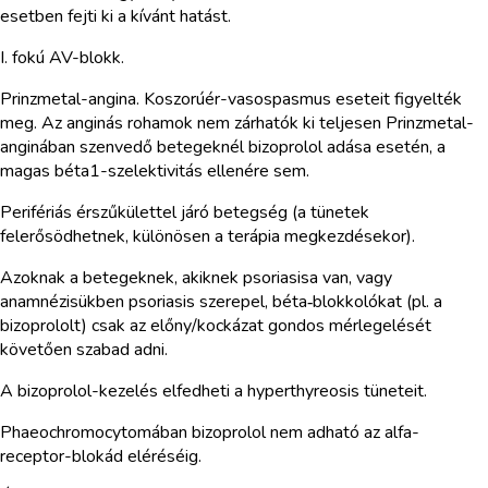
esetben fejti ki a kívánt hatást.
I. fokú AV-blokk.
Prinzmetal-angina. Koszorúér-vasospasmus eseteit figyelték
meg. Az anginás rohamok nem zárhatók ki teljesen Prinzmetal-
anginában szenvedő betegeknél bizoprolol adása esetén, a
magas béta1-szelektivitás ellenére sem.
Perifériás érszűkülettel járó betegség (a tünetek
felerősödhetnek, különösen a terápia megkezdésekor).
Azoknak a betegeknek, akiknek psoriasisa van, vagy
anamnézisükben psoriasis szerepel, béta‑blokkolókat (pl. a
bizoprololt) csak az előny/kockázat gondos mérlegelését
követően szabad adni.
A bizoprolol-kezelés elfedheti a hyperthyreosis tüneteit.
Phaeochromocytomában bizoprolol nem adható az alfa-
receptor-blokád eléréséig.