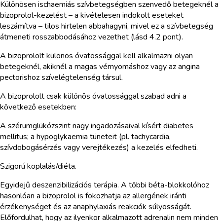
Különösen ischaemiás szívbetegségben szenvedő betegeknél a
bizoprolol-kezelést – a kivételesen indokolt eseteket
leszámítva – tilos hirtelen abbahagyni, mivel ez a szívbetegség
átmeneti rosszabbodásához vezethet (lásd 4.2 pont).
A bizoprololt különös óvatossággal kell alkalmazni olyan
betegeknél, akiknél a magas vérnyomáshoz vagy az angina
pectorishoz szívelégtelenség társul.
A bizoprololt csak különös óvatossággal szabad adni a
következő esetekben:
A szérumglükózszint nagy ingadozásaival kísért diabetes
mellitus; a hypoglykaemia tüneteit (pl. tachycardia,
szívdobogásérzés vagy verejtékezés) a kezelés elfedheti.
Szigorú koplalás/diéta.
Egyidejű deszenzibilizációs terápia. A többi béta-blokkolóhoz
hasonlóan a bizoprolol is fokozhatja az allergének iránti
érzékenységet és az anaphylaxiás reakciók súlyosságát.
Előfordulhat, hogy az ilyenkor alkalmazott adrenalin nem minden