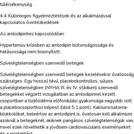
túlérzékenység
4.4 Különleges figyelmeztetések és az alkalmazással
kapcsolatos óvintézkedések
Az amlodipinhez kapcsolódóan:
Hypertensiv krízisben az amlodipin biztonságossága és
hatásossága nem bizonyított.
Szívelégtelenségben szenvedő betegek
Szívelégtelenségben szenvedő betegek kezelésekor óvatosság
szükséges. Egy hosszú távú, placebokontrollos, súlyos
szívelégtelenségben (NYHA III. és IV. stádium) szenvedő
betegekkel végzett vizsgálatban az amlodipinnel kezelt
csoportban a tüdőödéma előfordulási gyakorisága nagyobb volt
a placebocsoporthoz képest (lásd 5.1 pont). Kalciumcsatorna-
blokkolókat, beleértve az amlodipint is, óvatosan kell alkalmazni
azoknál a betegeknél, akiknek pangásos szívelégtelenségük van,
mivel ezek növelhetik a jövőbeni cardiovascularis eseményeket
és a mortalitást.