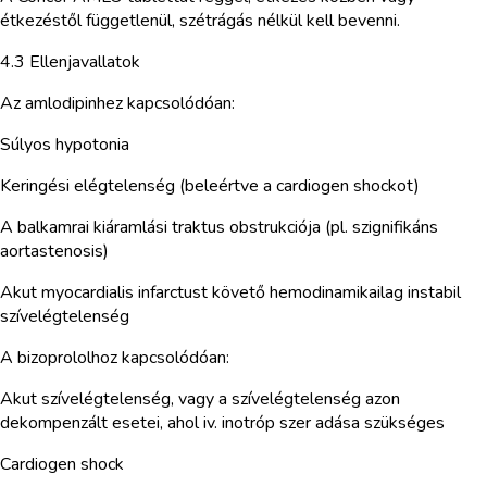
étkezéstől függetlenül, szétrágás nélkül kell bevenni.
4.3 Ellenjavallatok
Az amlodipinhez kapcsolódóan:
Súlyos hypotonia
Keringési elégtelenség (beleértve a cardiogen shockot)
A balkamrai kiáramlási traktus obstrukciója (pl. szignifikáns
aortastenosis)
Akut myocardialis infarctust követő hemodinamikailag instabil
szívelégtelenség
A bizoprololhoz kapcsolódóan:
Akut szívelégtelenség, vagy a szívelégtelenség azon
dekompenzált esetei, ahol iv. inotróp szer adása szükséges
Cardiogen shock