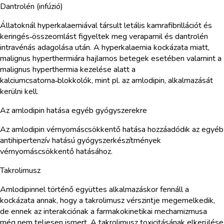
Dantrolén (infúzió)
Állatoknál hyperkalaemiával társult letális kamrafibrillációt és
keringés‑összeomlást figyeltek meg verapamil és dantrolén
intravénás adagolása után. A hyperkalaemia kockázata miatt,
malignus hyperthermiára hajlamos betegek esetében valamint a
malignus hyperthermia kezelése alatt a
kalciumcsatorna‑blokkolók, mint pl. az amlodipin, alkalmazását
kerülni kell.
Az amlodipin hatása egyéb gyógyszerekre
Az amlodipin vérnyomáscsökkentő hatása hozzáadódik az egyéb
antihipertenzív hatású gyógyszerkészítmények
vérnyomáscsökkentő hatásához.
Takrolimusz
Amlodipinnel történő együttes alkalmazáskor fennáll a
kockázata annak, hogy a takrolimusz vérszintje megemelkedik,
de ennek az interakciónak a farmakokinetikai mechamizmusa
még nem teljesen ismert. A takrolimusz toxicitásának elkerülése