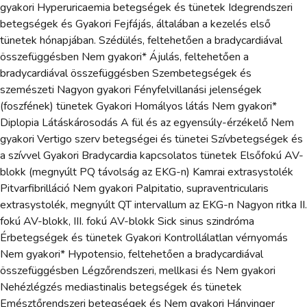
gyakori Hyperuricaemia betegségek és tünetek Idegrendszeri
betegségek és Gyakori Fejfájás, általában a kezelés első
tünetek hónapjában. Szédülés, feltehetően a bradycardiával
összefüggésben Nem gyakori* Ájulás, feltehetően a
bradycardiával összefüggésben Szembetegségek és
szemészeti Nagyon gyakori Fényfelvillanási jelenségek
(foszfének) tünetek Gyakori Homályos látás Nem gyakori*
Diplopia Látáskárosodás A fül és az egyensúly-érzékelő Nem
gyakori Vertigo szerv betegségei és tünetei Szívbetegségek és
a szívvel Gyakori Bradycardia kapcsolatos tünetek Elsőfokú AV-
blokk (megnyúlt PQ távolság az EKG-n) Kamrai extrasystolék
Pitvarfibrilláció Nem gyakori Palpitatio, supraventricularis
extrasystolék, megnyúlt QT intervallum az EKG-n Nagyon ritka II.
fokú AV-blokk, III. fokú AV-blokk Sick sinus szindróma
Érbetegségek és tünetek Gyakori Kontrollálatlan vérnyomás
Nem gyakori* Hypotensio, feltehetően a bradycardiával
összefüggésben Légzőrendszeri, mellkasi és Nem gyakori
Nehézlégzés mediastinalis betegségek és tünetek
Emésztőrendszeri betegségek és Nem gyakori Hányinger