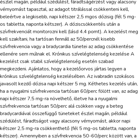
észlel magán, például szédülést, fáradtságérzést vagy alacsony
vérnyomást tapasztal, az adagot titrálással csökkenteni kell,
beleértve a legkisebb, napi kétszer 2,5 mgos dózisig (fél 5 mg-
os tabletta, naponta kétszer). A dóziscsökkentés után a
szívfrekvenciát monitorozni kell (lásd 4.4 pomt). A kezelést meg
kell szakítani, ha tartósan fennáll az 50/percnél kisebb
szívfrekvencia vagy a bradycardia tünetei az adag csökkentése
ellenére sem múlnak el. Krónikus szívelégtelenség kezelése A
kezelést csak stabil szívelégtelenség esetén szabad
megkezdeni. Ajánlatos, hogy a kezelőorvos jártas legyen a
krónikus szívelégtelenség kezelésében. Az ivabradin szokásos
javasolt kezdő dózisa napi kétszer 5 mg. Kéthetes kezelés után,
ha a nyugalmi szívfrekvencia tartósan 60/perc fölött van, az adag
napi kétszer 7,5 mg-ra növelhető, illetve ha a nyugalmi
szívfrekvencia tartósan 50/perc alá csökken vagy a beteg
bradycardiával összefüggő tüneteket észlel magán, például
szédülést, fáradtságot vagy alacsony vérnyomást, akkor napi
kétszer 2,5 mg-ra csökkenthető (fél 5 mg-os tabletta, naponta
kétszer). Amennyiben a szívfrekvencia 50-60/perc között van, a