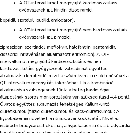
A QT-intervallumot megnyújtó kardiovaszkuláris
gyógyszerek (pl. kinidin, dizopiramid,
bepridil, szotalol, ibutilid, amiodaron).
A QT-intervallumot megnyújtó nem kardiovaszkuláris
gyógyszerek (pl. pimozid,
zipraszidon, szertindol, meflokvin, halofantrin, pentamidin,
ciszaprid, intravénásan alkalmazott eritromicin). A QT-
intervallumot megnyújtó kardiovaszkuláris és nem
kardiovaszkuláris gyógyszerek ivabradinnal együttes
alkalmazása kerülendő, mivel a szívfrekvencia csökkenésével a
QT-intervallum megnyúlás fokozódhat. Ha a kombináció
alkalmazása szükségesnek tűnik, a beteg kardiológiai
állapotának szoros monitorozására van szükség (lásd 4.4 pont).
Óvatos együttes alkalmazás lehetséges Kálium-ürítő
diuretikumok (tiazid diuretikumok és kacs-diuretikumok): A
hypokalaemia növelheti a ritmuszavar kockázatát. Mivel az
ivabradin bradycardiát okozhat, a hypokalaemia és a bradycardia
következményes kombinációja súlyos ritmuszavarok