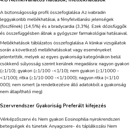
A biztonságossági profil összefoglalása Az ivabradin
leggyakoribb mellékhatásai, a fényfelvillanási jelenségek
(foszfének) (14,5%) és a bradycardia (3,3%). Ezek dózisfüggők
és összefüggésben állnak a gyógyszer farmakológiai hatásaival.
Mellékhatások táblázatos összefoglalása A klinikai vizsgálatok
során a következő mellékhatásokat vagy eseményeket
jelentették, melyek az egyes gyakorisági kategóriákon belül
csökkenő súlyosság szerint kerülnek megadásra: nagyon gyakori
(≥1/10); gyakori (≥1/100 -<1/10); nem gyakori (≥1/1000 -
<1/100); ritka (≥1/10 000 -<1/1000); nagyon ritka (<1/10
000); nem ismert (a rendelkezésre álló adatokból a gyakoriság
nem állapítható meg)
Szervrendszer Gyakoriság Preferált kifejezés
Vérképzőszervi és Nem gyakori Eosinophilia nyirokrendszeri
betegségek és tünetek Anyagcsere- és táplálkozási Nem