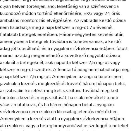
olyan helyen történjen, ahol lehetőség van a szívfrekvencia
különböző módon történő ellenőrzésére, EKG vagy 24 órás
ambuláns monitorozás elvégzésére. Az ivabradin kezdő dózisa
nem haladhatja meg a napi kétszer 5 mg-ot 75 évesnél
fiatalabb betegek esetében. Három-négyhetes kezelés után,
amennyiben a betegnek továbbra is tünetei vannak, a kezdő
adag jól tolerálható, és a nyugalmi szívfrekvencia 60/perc fölött
marad, az adag megemelhető a következő nagyobb dózisra
azoknál a betegeknél, akik naponta kétszer 2,5 mg-ot vagy
kétszer 5 mg-ot szedtek. A fenntartó adag nem haladhatja meg
a napi kétszer 7,5 mg-ot. Amennyiben az angina tünetei nem
javulnak a kezelés megkezdését követő három hónapon belül,
az ivabradin-kezelést meg kell szakítani. Továbbá meg kell
fontolni a kezelés megszakítását, ha csak mérsékelt tüneti
válasz mutatkozik, és ha három hónapon belül a nyugalmi
szívfrekvencia nem csökken klinikailag jelentős mértékben.
Amennyiben a kezelés alatt a nyugalmi szívfrekvencia 50/perc
alá csökken, vagy a beteg bradycardiával összefüggő tüneteket