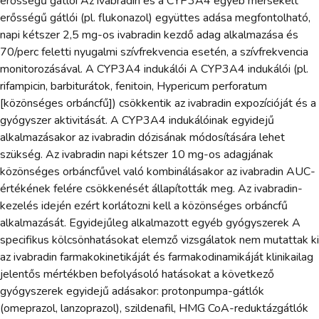
erősségű gátlói Az ivabradin és a CYP3A4 egyéb mérsékelt
erősségű gátlói (pl. flukonazol) együttes adása megfontolható,
napi kétszer 2,5 mg-os ivabradin kezdő adag alkalmazása és
70/perc feletti nyugalmi szívfrekvencia esetén, a szívfrekvencia
monitorozásával. A CYP3A4 indukálói A CYP3A4 indukálói (pl.
rifampicin, barbiturátok, fenitoin, Hypericum perforatum
[közönséges orbáncfű]) csökkentik az ivabradin expozícióját és a
gyógyszer aktivitását. A CYP3A4 indukálóinak egyidejű
alkalmazásakor az ivabradin dózisának módosítására lehet
szükség. Az ivabradin napi kétszer 10 mg-os adagjának
közönséges orbáncfűvel való kombinálásakor az ivabradin AUC-
értékének felére csökkenését állapították meg. Az ivabradin-
kezelés idején ezért korlátozni kell a közönséges orbáncfű
alkalmazását. Egyidejűleg alkalmazott egyéb gyógyszerek A
specifikus kölcsönhatásokat elemző vizsgálatok nem mutattak ki
az ivabradin farmakokinetikáját és farmakodinamikáját klinikailag
jelentős mértékben befolyásoló hatásokat a következő
gyógyszerek egyidejű adásakor: protonpumpa-gátlók
(omeprazol, lanzoprazol), szildenafil, HMG CoA-reduktázgátlók