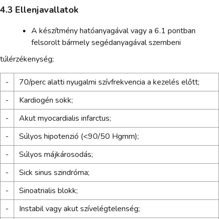
4.3 Ellenjavallatok
A készítmény hatóanyagával vagy a 6.1 pontban
felsorolt bármely segédanyagával szembeni
túlérzékenység;
-
70/perc alatti nyugalmi szívfrekvencia a kezelés előtt;
-
Kardiogén sokk;
-
Akut myocardialis infarctus;
-
Súlyos hipotenzió (<90/50 Hgmm);
-
Súlyos májkárosodás;
-
Sick sinus szindróma;
-
Sinoatrialis blokk;
-
Instabil vagy akut szívelégtelenség;