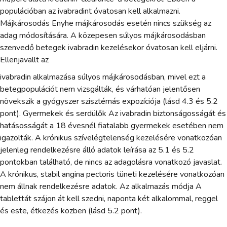
populációban az ivabradint óvatosan kell alkalmazni.
Májkárosodás Enyhe májkárosodás esetén nincs szükség az
adag módosítására. A közepesen súlyos májkárosodásban
szenvedő betegek ivabradin kezelésekor óvatosan kell eljárni.
Ellenjavallt az
ivabradin alkalmazása súlyos májkárosodásban, mivel ezt a
betegpopulációt nem vizsgálták, és várhatóan jelentősen
növekszik a gyógyszer szisztémás expozíciója (lásd 4.3 és 5.2
pont). Gyermekek és serdülők Az ivabradin biztonságosságát és
hatásosságát a 18 évesnél fiatalabb gyermekek esetében nem
igazolták. A krónikus szívelégtelenség kezelésére vonatkozóan
jelenleg rendelkezésre álló adatok leírása az 5.1 és 5.2
pontokban található, de nincs az adagolásra vonatkozó javaslat.
A krónikus, stabil angina pectoris tüneti kezelésére vonatkozóan
nem állnak rendelkezésre adatok. Az alkalmazás módja A
tablettát szájon át kell szedni, naponta két alkalommal, reggel
és este, étkezés közben (lásd 5.2 pont).