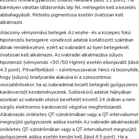
bármilyen váratlan látásromlás lép fel, mérlegelni kell a kezelés
abbahagyását. Retinitis pigmentosa esetén óvatosan kell
alkalmazni.
Alacsony vérnyomású betegek Az enyhe- és a közepes fokú
hipotenziós betegekre vonatkozó adatok korlátozott számban
állnak rendelkezésre, ezért az ivabradint az ilyen betegeknél
óvatosan kell alkalmazni. Az ivabradin alkalmazása súlyos
hipotenzió (vérnyomás <90 /50 Hgmm) esetén ellenjavallt (lásd
4.3 pont). Pitvarfibrilláció – szívritmuszavarok Nincs rá bizonyíték,
hogy (súlyos) bradycardia alakulna ki a szinuszritmus
visszatérésekor, ha az ivabradinnal kezelt betegnél gyógyszeres
kardioverziót kezdeményeznek. Széleskörű adatok hiányában
azonban az ivabradin utolsó bevételét követő 24 órában a nem
sürgős elektromos kardioverzió végzése megfontolandó.
Alkalmazás örökletes QT-szindrómában vagy a QT-intervallumot
megnyújtó gyógyszerek adása esetén Az ivabradin alkalmazását
örökletes QT-szindrómában vagy a QT-intervallumot megnyújtó
gyógyszerek adása esetén kerülni kell (lásd 4.5 pont). Ha a