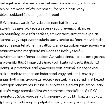
betegekre is, akiknek a szívfrekvenciája alacsony, különösen
akkor, amikor a szívfrekvencia 50/perc alá esik, vagy
dóziscsökkentés után (lásd 4.2 pont).
Szívritmuszavarok Az ivabradin nem hatékony a
szívritmuszavarok kezelésében vagy prevenciójában, és
valószínűleg elveszíti hatását, amikor tachyarrhythmia (például
kamrai vagy supraventricularis tachycardia) áll fenn. Az ivabradin
alkalmazása tehát nem javallt pitvarfibrillációban vagy egyéb – a
szinuszcsomó megfelelő működését befolyásoló –
szívritmuszavar fennállásakor. Az ivabradinnal kezelt betegeknél
a pitvarfibrilláció kialakulásának kockázata fokozott (lásd. 4.8
pont). A pitvarfibrilláció gyakoribb volt azoknál a betegeknél,
akiket párhuzamosan amiodaronnal vagy potens I. osztályú
antiarrhythmiás gyógyszerekkel kezeltek. Az ivabradinnal kezelt
betegek rendszeres klinikai ellenőrzése ajánlott pitvarfibrilláció
(tartós vagy paroxizmális) észlelésének érdekében, és EKG
monitorozást is végezni kell, amennyiben az klinikailag indokolt
(pl. súlyosbodó angina, palpitatio vagy szabálytalan pulzus