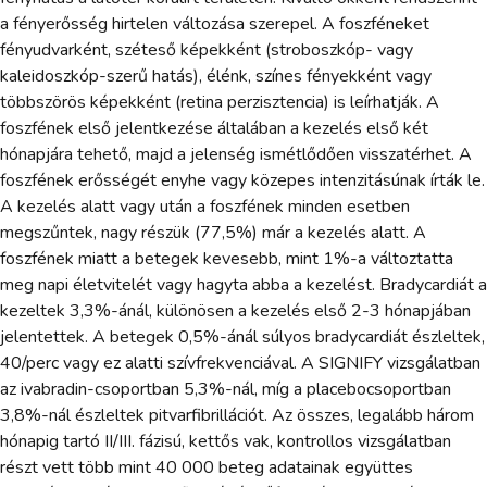
a fényerősség hirtelen változása szerepel. A foszféneket
fényudvarként, széteső képekként (stroboszkóp- vagy
kaleidoszkóp-szerű hatás), élénk, színes fényekként vagy
többszörös képekként (retina perzisztencia) is leírhatják. A
foszfének első jelentkezése általában a kezelés első két
hónapjára tehető, majd a jelenség ismétlődően visszatérhet. A
foszfének erősségét enyhe vagy közepes intenzitásúnak írták le.
A kezelés alatt vagy után a foszfének minden esetben
megszűntek, nagy részük (77,5%) már a kezelés alatt. A
foszfének miatt a betegek kevesebb, mint 1%-a változtatta
meg napi életvitelét vagy hagyta abba a kezelést. Bradycardiát a
kezeltek 3,3%-ánál, különösen a kezelés első 2-3 hónapjában
jelentettek. A betegek 0,5%-ánál súlyos bradycardiát észleltek,
40/perc vagy ez alatti szívfrekvenciával. A SIGNIFY vizsgálatban
az ivabradin-csoportban 5,3%-nál, míg a placebocsoportban
3,8%-nál észleltek pitvarfibrillációt. Az összes, legalább három
hónapig tartó II/III. fázisú, kettős vak, kontrollos vizsgálatban
részt vett több mint 40 000 beteg adatainak együttes