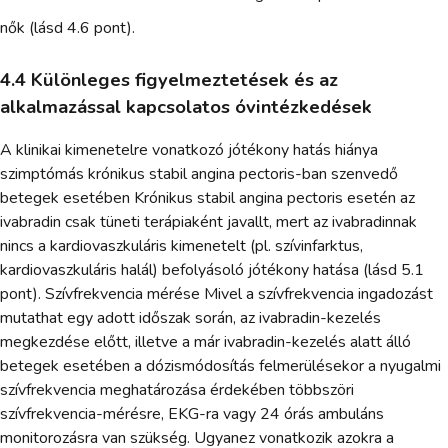
nők (lásd 4.6 pont).
4.4 Különleges figyelmeztetések és az
alkalmazással kapcsolatos óvintézkedések
A klinikai kimenetelre vonatkozó jótékony hatás hiánya
szimptómás krónikus stabil angina pectoris-ban szenvedő
betegek esetében Krónikus stabil angina pectoris esetén az
ivabradin csak tüneti terápiaként javallt, mert az ivabradinnak
nincs a kardiovaszkuláris kimenetelt (pl. szívinfarktus,
kardiovaszkuláris halál) befolyásoló jótékony hatása (lásd 5.1
pont). Szívfrekvencia mérése Mivel a szívfrekvencia ingadozást
mutathat egy adott időszak során, az ivabradin-kezelés
megkezdése előtt, illetve a már ivabradin-kezelés alatt álló
betegek esetében a dózismódosítás felmerülésekor a nyugalmi
szívfrekvencia meghatározása érdekében többszöri
szívfrekvencia-mérésre, EKG-ra vagy 24 órás ambuláns
monitorozásra van szükség. Ugyanez vonatkozik azokra a