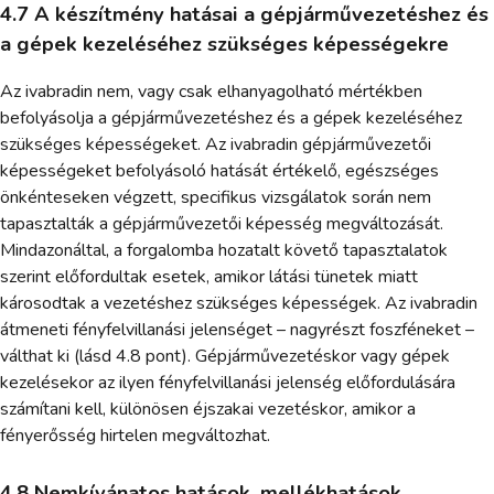
4.7 A készítmény hatásai a gépjárművezetéshez és
a gépek kezeléséhez szükséges képességekre
Az ivabradin nem, vagy csak elhanyagolható mértékben
befolyásolja a gépjárművezetéshez és a gépek kezeléséhez
szükséges képességeket. Az ivabradin gépjárművezetői
képességeket befolyásoló hatását értékelő, egészséges
önkénteseken végzett, specifikus vizsgálatok során nem
tapasztalták a gépjárművezetői képesség megváltozását.
Mindazonáltal, a forgalomba hozatalt követő tapasztalatok
szerint előfordultak esetek, amikor látási tünetek miatt
károsodtak a vezetéshez szükséges képességek. Az ivabradin
átmeneti fényfelvillanási jelenséget – nagyrészt foszféneket –
válthat ki (lásd 4.8 pont). Gépjárművezetéskor vagy gépek
kezelésekor az ilyen fényfelvillanási jelenség előfordulására
számítani kell, különösen éjszakai vezetéskor, amikor a
fényerősség hirtelen megváltozhat.
4.8 Nemkívánatos hatások, mellékhatások