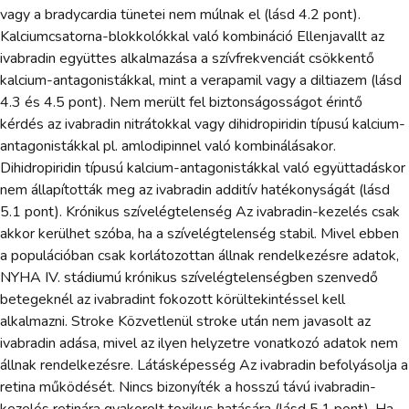
vagy a bradycardia tünetei nem múlnak el (lásd 4.2 pont).
Kalciumcsatorna-blokkolókkal való kombináció Ellenjavallt az
ivabradin együttes alkalmazása a szívfrekvenciát csökkentő
kalcium-antagonistákkal, mint a verapamil vagy a diltiazem (lásd
4.3 és 4.5 pont). Nem merült fel biztonságosságot érintő
kérdés az ivabradin nitrátokkal vagy dihidropiridin típusú kalcium-
antagonistákkal pl. amlodipinnel való kombinálásakor.
Dihidropiridin típusú kalcium-antagonistákkal való együttadáskor
nem állapították meg az ivabradin additív hatékonyságát (lásd
5.1 pont). Krónikus szívelégtelenség Az ivabradin-kezelés csak
akkor kerülhet szóba, ha a szívelégtelenség stabil. Mivel ebben
a populációban csak korlátozottan állnak rendelkezésre adatok,
NYHA IV. stádiumú krónikus szívelégtelenségben szenvedő
betegeknél az ivabradint fokozott körültekintéssel kell
alkalmazni. Stroke Közvetlenül stroke után nem javasolt az
ivabradin adása, mivel az ilyen helyzetre vonatkozó adatok nem
állnak rendelkezésre. Látásképesség Az ivabradin befolyásolja a
retina működését. Nincs bizonyíték a hosszú távú ivabradin-
kezelés retinára gyakorolt toxikus hatására (lásd 5.1 pont). Ha