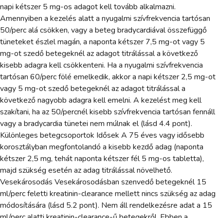
napi kétszer 5 mg-os adagot kell tovább alkalmazni.
Amennyiben a kezelés alatt a nyugalmi szívfrekvencia tartósan
50/perc alá csökken, vagy a beteg bradycardiával összefüggő
tüneteket észlel magán, a naponta kétszer 7,5 mg-ot vagy 5
mg-ot szedő betegeknél az adagot titrálással a következő
kisebb adagra kell csökkenteni. Ha a nyugalmi szívfrekvencia
tartósan 60/perc fölé emelkedik, akkor a napi kétszer 2,5 mg-ot
vagy 5 mg-ot szedő betegeknél az adagot titrálással a
következő nagyobb adagra kell emelni. A kezelést meg kell
szakítani, ha az 50/percnél kisebb szívfrekvencia tartósan fennáll
vagy a bradycardia tünetei nem múlnak el (lásd 4.4 pont).
Különleges betegcsoportok Idősek A 75 éves vagy idősebb
korosztályban megfontolandó a kisebb kezdő adag (naponta
kétszer 2,5 mg, tehát naponta kétszer fél 5 mg-os tabletta),
majd szükség esetén az adag titrálással növelhető.
Vesekárosodás Vesekárosodásban szenvedő betegeknél 15
ml/perc feletti kreatinin-clearance mellett nincs szükség az adag
módosítására (lásd 5.2 pont). Nem áll rendelkezésre adat a 15
ml/perc alatti kreatinin-clearance-ű betegekről. Ebben a