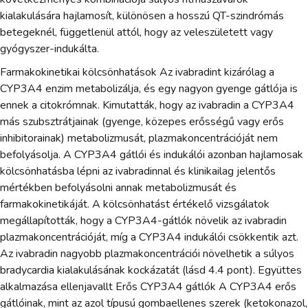
kialakulására hajlamosít, különösen a hosszú QT-szindrómás
betegeknél, függetlenül attól, hogy az veleszületett vagy
gyógyszer-indukálta.
Farmakokinetikai kölcsönhatások Az ivabradint kizárólag a
CYP3A4 enzim metabolizálja, és egy nagyon gyenge gátlója is
ennek a citokrómnak. Kimutatták, hogy az ivabradin a CYP3A4
más szubsztrátjainak (gyenge, közepes erősségű vagy erős
inhibitorainak) metabolizmusát, plazmakoncentrációját nem
befolyásolja. A CYP3A4 gátlói és indukálói azonban hajlamosak
kölcsönhatásba lépni az ivabradinnal és klinikailag jelentős
mértékben befolyásolni annak metabolizmusát és
farmakokinetikáját. A kölcsönhatást értékelő vizsgálatok
megállapították, hogy a CYP3A4-gátlók növelik az ivabradin
plazmakoncentrációját, míg a CYP3A4 indukálói csökkentik azt.
Az ivabradin nagyobb plazmakoncentrációi növelhetik a súlyos
bradycardia kialakulásának kockázatát (lásd 4.4 pont). Együttes
alkalmazása ellenjavallt Erős CYP3A4 gátlók A CYP3A4 erős
gátlóinak, mint az azol típusú gombaellenes szerek (ketokonazol,