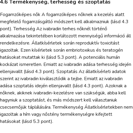
4.6 Termékenység, terhesség és szoptatás
Fogamzóképes nők A fogamzóképes nőknek a kezelés alatt
megfelelő fogamzásgátló módszert kell alkalmazniuk (lásd 4.3
pont). Terhesség Az ivabradin terhes nőknél történő
alkalmazása tekintetében korlátozott mennyiségű információ áll
rendelkezésre. Állatkísérletek során reproduktív toxicitást
igazoltak. Ezen kísérletek során embriotoxikus és teratogén
hatásokat mutattak ki (lásd 5.3 pont). A potenciális humán
kockázat ismeretlen. Emiatt az ivabradin adása terhesség idején
ellenjavallt (lásd 4.3 pont). Szoptatás Az állatkísérleti adatok
szerint az ivabradin kiválasztódik a tejbe. Emiatt az ivabradin
adása szoptatás idején ellenjavallt (lásd 4.3 pont). Azoknak a
nőknek, akiknek ivabradin-kezelésre van szükségük, abba kell
hagyniuk a szoptatást, és más módszert kell választaniuk
csecsemőjük táplálására. Termékenység Állatkísérletekben nem
igazoltak a hím vagy nőstény termékenységre kifejtett
hatásokat (lásd 5.3 pont).