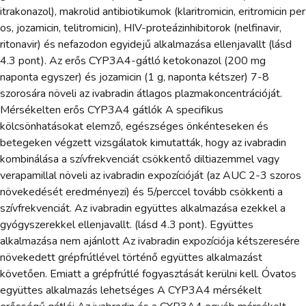
itrakonazol), makrolid antibiotikumok (klaritromicin, eritromicin per
os, jozamicin, telitromicin), HIV-proteázinhibitorok (nelfinavir,
ritonavir) és nefazodon egyidejű alkalmazása ellenjavallt (lásd
4.3 pont). Az erős CYP3A4-gátló ketokonazol (200 mg
naponta egyszer) és jozamicin (1 g, naponta kétszer) 7-8
szorosára növeli az ivabradin átlagos plazmakoncentrációját.
Mérsékelten erős CYP3A4 gátlók A specifikus
kölcsönhatásokat elemző, egészséges önkénteseken és
betegeken végzett vizsgálatok kimutatták, hogy az ivabradin
kombinálása a szívfrekvenciát csökkentő diltiazemmel vagy
verapamillal növeli az ivabradin expozícióját (az AUC 2-3 szoros
növekedését eredményezi) és 5/perccel tovább csökkenti a
szívfrekvenciát. Az ivabradin együttes alkalmazása ezekkel a
gyógyszerekkel ellenjavallt. (lásd 4.3 pont). Együttes
alkalmazása nem ajánlott Az ivabradin expozíciója kétszeresére
növekedett grépfrútlével történő együttes alkalmazást
követően. Emiatt a grépfrútlé fogyasztását kerülni kell. Óvatos
együttes alkalmazás lehetséges A CYP3A4 mérsékelt