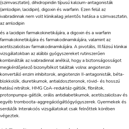
(szimvasztatin), dihidropiridin típusú kalcium-antagonisták
(amlodipin, lacidipin), digoxin és warfarin. Ezen felül az
ivabradinnak nem volt klinikailag jelentős hatása a szimvasztatin,
az amlodipin
és a lacidipin farmakokinetikájára, a digoxin és a warfarin
farmakokinetikájára és farmakodinamikájára, valamint az
acetilszalicilsav farmakodinamikájára. A pivotális, III.fázisú klinikai
vizsgálatokban az alábbi gyógyszereket rutinszerűen
kombinálták az ivabradinnal anélkül, hogy a biztonságosságot
megkérdőjelező bizonyítékot találtak volna: angiotenzin
konvertáló enzim inhibitorok, angiotenzin II-antagonisták, béta-
blokkolók, diuretikumok, antialdoszteronok, rövid- és hosszú
hatású nitrátok, HMG CoA-reduktáz-gátlók, fibrátok,
protonpumpa-gátlók, orális antidiabetikumok, acetilszalicilsav és
egyéb trombocita-aggregációgátlógyógyszerek. Gyermekek és
serdülők Interakciós vizsgálatokat csak felnőttek körében
végeztek.