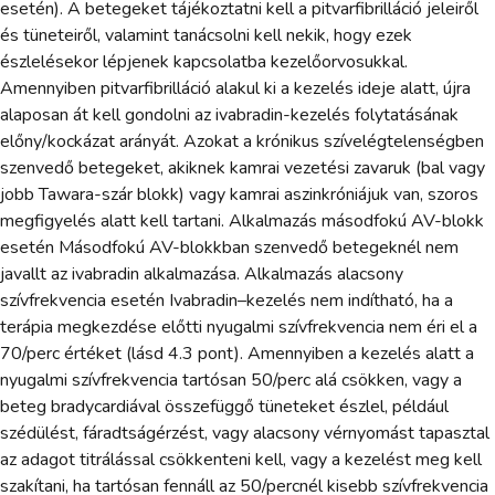
esetén). A betegeket tájékoztatni kell a pitvarfibrilláció jeleiről
és tüneteiről, valamint tanácsolni kell nekik, hogy ezek
észlelésekor lépjenek kapcsolatba kezelőorvosukkal.
Amennyiben pitvarfibrilláció alakul ki a kezelés ideje alatt, újra
alaposan át kell gondolni az ivabradin-kezelés folytatásának
előny/kockázat arányát. Azokat a krónikus szívelégtelenségben
szenvedő betegeket, akiknek kamrai vezetési zavaruk (bal vagy
jobb Tawara-szár blokk) vagy kamrai aszinkróniájuk van, szoros
megfigyelés alatt kell tartani. Alkalmazás másodfokú AV-blokk
esetén Másodfokú AV-blokkban szenvedő betegeknél nem
javallt az ivabradin alkalmazása. Alkalmazás alacsony
szívfrekvencia esetén Ivabradin–kezelés nem indítható, ha a
terápia megkezdése előtti nyugalmi szívfrekvencia nem éri el a
70/perc értéket (lásd 4.3 pont). Amennyiben a kezelés alatt a
nyugalmi szívfrekvencia tartósan 50/perc alá csökken, vagy a
beteg bradycardiával összefüggő tüneteket észlel, például
szédülést, fáradtságérzést, vagy alacsony vérnyomást tapasztal
az adagot titrálással csökkenteni kell, vagy a kezelést meg kell
szakítani, ha tartósan fennáll az 50/percnél kisebb szívfrekvencia