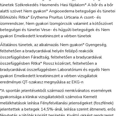
tünetek Székrekedés Hasmenés Hasi fájdalom* A bőr és a bőr
alatti szövet Nem gyakori* Angiooedema betegségei és tünetei
Bőrkiütés Ritka* Erythema Pruritus Urticaria A csont- és
izomrendszer, Nem gyakori Izomgörcsök valamint a kötőszövet
betegségei és tünetei Vese- és húgyúti betegségek és Nem
gyakori Emelkedett kreatininszint a vérben tünetek
Általános tünetek, az alkalmazás Nem gyakori* Gyengeség,
feltehetően a bradycardiával helyén fellépő reakciók
összefüggésben Fáradtság, feltehetően a bradycardiával
összefüggésben Ritka* Rossz közérzet, feltehetően a
bradycardiával összefüggésben Laboratóriumi és egyéb Nem
gyakori Emelkedett kreatininszint a vérben vizsgálatok
eredményei QT-szakasz megnyúlása az EKG-n
*A spontán jelentésekből származó nemkívánatos események
gyakorisága a klinikai vizsgálatokból számolva Kiemelt
mellékhatások leírása Fényfelvillanási jelenségeket (foszfének)
jelentettek a betegek 14,5%-ánál, leírása szerint átmeneti, erős
fényhatás a látótér körülírt területén. Kiváltó okként rendszerint