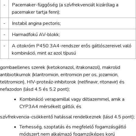
-
Pacemaker-függőség (a szívfrekvenciát kizárólag a
pacemaker tartja fenn);
-
Instabil angina pectoris;
-
Harmadfokú AV-blokk;
-
A citokróm P450 3A4-rendszer erős gátlószereivel való
kombináció, mint az azol típusú
gombaellenes szerek (ketokonazol, itrakonazol), makrolid
antibiotikumok (klaritromicin, eritromicin per os, jozamicin,
telitromicin), HIV-proteáz-inhibitorok (nelfinavir, ritonavir) és
nefazodon (lásd 4.5 és 5.2 pont);
Kombináció verapamillal vagy diltiazemmel, amik a
CYP3A4 mérsékelt gátlói, és
szívfrekvencia-csökkentő hatással rendelkeznek (lásd 4.5 pont);
Terhesség, szoptatás és megfelelő fogamzásgátló
módszert nem alkalmazó fogamzóképes korú