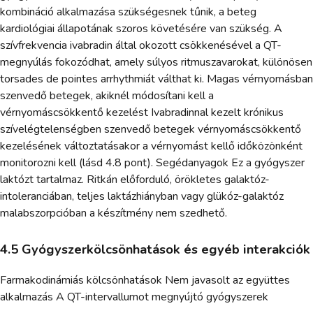
kombináció alkalmazása szükségesnek tűnik, a beteg
kardiológiai állapotának szoros követésére van szükség. A
szívfrekvencia ivabradin által okozott csökkenésével a QT-
megnyúlás fokozódhat, amely súlyos ritmuszavarokat, különösen
torsades de pointes arrhythmiát válthat ki. Magas vérnyomásban
szenvedő betegek, akiknél módosítani kell a
vérnyomáscsökkentő kezelést Ivabradinnal kezelt krónikus
szívelégtelenségben szenvedő betegek vérnyomáscsökkentő
kezelésének változtatásakor a vérnyomást kellő időközönként
monitorozni kell (lásd 4.8 pont). Segédanyagok Ez a gyógyszer
laktózt tartalmaz. Ritkán előforduló, örökletes galaktóz-
intoleranciában, teljes laktázhiányban vagy glükóz-galaktóz
malabszorpcióban a készítmény nem szedhető.
4.5 Gyógyszerkölcsönhatások és egyéb interakciók
Farmakodinámiás kölcsönhatások Nem javasolt az együttes
alkalmazás A QT-intervallumot megnyújtó gyógyszerek