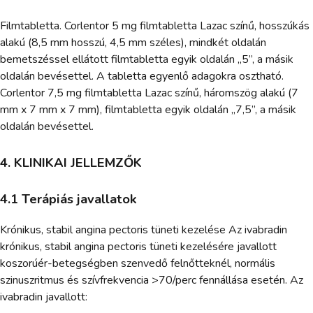
Filmtabletta. Corlentor 5 mg filmtabletta Lazac színű, hosszúkás
alakú (8,5 mm hosszú, 4,5 mm széles), mindkét oldalán
bemetszéssel ellátott filmtabletta egyik oldalán „5”, a másik
oldalán bevésettel. A tabletta egyenlő adagokra osztható.
Corlentor 7,5 mg filmtabletta Lazac színű, háromszög alakú (7
mm x 7 mm x 7 mm), filmtabletta egyik oldalán „7,5”, a másik
oldalán bevésettel.
4. KLINIKAI JELLEMZŐK
4.1 Terápiás javallatok
Krónikus, stabil angina pectoris tüneti kezelése Az ivabradin
krónikus, stabil angina pectoris tüneti kezelésére javallott
koszorúér-betegségben szenvedő felnőtteknél, normális
szinuszritmus és szívfrekvencia >70/perc fennállása esetén. Az
ivabradin javallott: