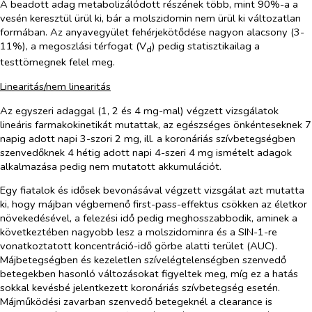
A beadott adag metabolizálódott részének több, mint 90%-a a
vesén keresztül ürül ki, bár a molszidomin nem ürül ki változatlan
formában. Az anyavegyület fehérjekötődése nagyon alacsony (3-
11%), a megoszlási térfogat (V
) pedig statisztikailag a
d
testtömegnek felel meg.
Linearitás/nem linearitás
Az egyszeri adaggal (1, 2 és 4 mg-mal) végzett vizsgálatok
lineáris farmakokinetikát mutattak, az egészséges önkénteseknek 7
napig adott napi 3-szori 2 mg, ill. a koronáriás szívbetegségben
szenvedőknek 4 hétig adott napi 4-szeri 4 mg ismételt adagok
alkalmazása pedig nem mutatott akkumulációt.
Egy fiatalok és idősek bevonásával végzett vizsgálat azt mutatta
ki, hogy májban végbemenő first-pass-effektus csökken az életkor
növekedésével, a felezési idő pedig meghosszabbodik, aminek a
következtében nagyobb lesz a molszidominra és a SIN-1-re
vonatkoztatott koncentráció-idő görbe alatti terület (AUC).
Májbetegségben és kezeletlen szívelégtelenségben szenvedő
betegekben hasonló változásokat figyeltek meg, míg ez a hatás
sokkal kevésbé jelentkezett koronáriás szívbetegség esetén.
Májműködési zavarban szenvedő betegeknél a clearance is