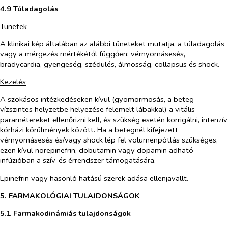
4.9 Túladagolás
Tünetek
A klinikai kép általában az alábbi tüneteket mutatja, a túladagolás
vagy a mérgezés mértékétől függően: vérnyomásesés,
bradycardia, gyengeség, szédülés, álmosság, collapsus és shock.
Kezelés
A szokásos intézkedéseken kívül (gyomormosás, a beteg
vízszintes helyzetbe helyezése felemelt lábakkal) a vitális
paramétereket ellenőrizni kell, és szükség esetén korrigálni, intenzív
kórházi körülmények között. Ha a betegnél kifejezett
vérnyomásesés és/vagy shock lép fel volumenpótlás szükséges,
ezen kívül norepinefrin, dobutamin vagy dopamin adható
infúzióban a szív-és érrendszer támogatására.
Epinefrin vagy hasonló hatású szerek adása ellenjavallt.
5. FARMAKOLÓGIAI TULAJDONSÁGOK
5.1 Farmakodinámiás tulajdonságok