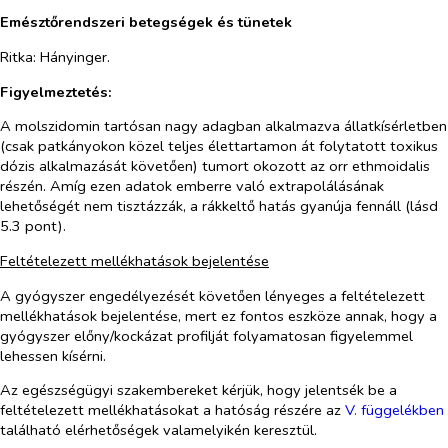
Emésztőrendszeri betegségek és tünetek
Ritka:
Hányinger.
Figyelmeztetés:
A molszidomin tartósan nagy adagban alkalmazva állatkísérletben
(csak patkányokon közel teljes élettartamon át folytatott toxikus
dózis alkalmazását követően) tumort okozott az orr ethmoidalis
részén. Amíg ezen adatok emberre való extrapolálásának
lehetőségét nem tisztázzák, a rákkeltő hatás gyanúja fennáll (lásd
5.3 pont).
Feltételezett mellékhatások bejelentése
A gyógyszer engedélyezését követően lényeges a feltételezett
mellékhatások bejelentése, mert ez fontos eszköze annak, hogy a
gyógyszer előny/kockázat profilját folyamatosan figyelemmel
lehessen kísérni.
Az egészségügyi szakembereket kérjük, hogy jelentsék be a
feltételezett mellékhatásokat a hatóság részére az
V. függelékben
található elérhetőségek valamelyikén keresztül.