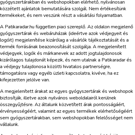
gyógyszertárakban és webshopokban elérhető, nyilvánosan
közzétett ajánlatok bemutatására szolgál. Nem értékesítünk
termékeket, és nem veszünk részt a vásárlási folyamatban.
A Patikaradar.hu független piaci szereplő. Az oldalon megjelenő
gyógyszertárak és webáruházak (ideértve azok védjegyeit és
logóit) megjelenítése kizárólag a vásárlók tájékoztatását és a
termék forrásának beazonosítását szolgálja. A megjelenített
védjegyek, logók és márkanevek az adott jogtulajdonosok
kizárólagos tulajdonát képezik, és nem utalnak a Patikaradar és
a védjegy tulajdonosa közötti hivatalos partnerségre,
támogatásra vagy egyéb üzleti kapcsolatra, kivéve, ha ez
kifejezetten jelölve van.
A megjelenített árakat az egyes gyógyszertárak és webshopok
biztosítják, illetve azok nyilvános weboldalairól kerülnek
összegyűjtésre. Az általunk közvetített árak pontosságáért,
érvényességéért, valamint az egyes termékek elérhetőségéért
sem gyógyszertárakban, sem webshopokban felelősséget nem
vállalunk.