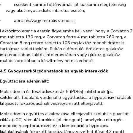
·​
csökkent kamrai töltőnyomás, pl. balkamra elégtelenség
vagy akut myocardialis infarctus esetén;
·​
aorta és/vagy mitrális stenosis.
Laktózintolerancia esetén figyelembe kell venni, hogy a Corvaton 2
mg tabletta 130 mg, a Corvaton forte 4 mg tabletta 260 mg, a
Corvaton 8 mg retard tabletta 106 mg laktóz-monohidrátot is
tartalmaz tablettánként. Ritkán előforduló, örökletes galaktóz
intoleranciában, laktóz intoleranciában vagy glükóz‑galaktóz
malabszorpcióban a készítmény nem szedhető.
4.5 Gyógyszerkölcsönhatások és egyéb interakciók
Együttadása ellenjavallt:
Molszidomin és foszfodieszteráz-5 (PDE5) inhibitorok (pl.
szildenafil, tadalafil, vardenafil) együttadása a hypotensiv hatások
kifejezett fokozódásának veszélye miatt ellenjavallt.
Molszidomin együttes alkalmazása ellenjavallt szolubilis guanilát-
cikláz (sGC) stimulátorokkal (pl. riociguat), amelyek a nitrogén-
monoxid receptorai, mivel ez a kombináció a hypotonia
kialakulásának fokozott kockázatához vezethet (lásd 4.3 pont).