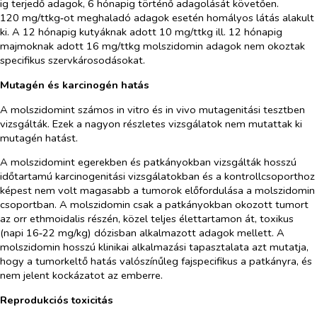
ig terjedő adagok, 6 hónapig történő adagolását követően.
120 mg/ttkg‑ot meghaladó adagok esetén homályos látás alakult
ki. A 12 hónapig kutyáknak adott 10 mg/ttkg ill. 12 hónapig
majmoknak adott 16 mg/ttkg molszidomin adagok nem okoztak
specifikus szervkárosodásokat.
Mutagén és karcinogén hatás
A molszidomint számos
in vitro
és
in vivo
mutagenitási tesztben
vizsgálták. Ezek a nagyon részletes vizsgálatok nem mutattak ki
mutagén hatást.
A molszidomint egerekben és patkányokban vizsgálták hosszú
időtartamú karcinogenitási vizsgálatokban és a kontrollcsoporthoz
képest nem volt magasabb a tumorok előfordulása a molszidomin
csoportban. A molszidomin csak a patkányokban okozott tumort
az orr ethmoidalis részén, közel teljes élettartamon át, toxikus
(napi 16‑22 mg/kg) dózisban alkalmazott adagok mellett. A
molszidomin hosszú klinikai alkalmazási tapasztalata azt mutatja,
hogy a tumorkeltő hatás valószínűleg fajspecifikus a patkányra, és
nem jelent kockázatot az emberre.
Reprodukciós toxicitás