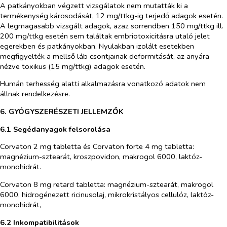
A patkányokban végzett vizsgálatok nem mutatták ki a
termékenység károsodását, 12 mg/ttkg-ig terjedő adagok esetén.
A legmagasabb vizsgált adagok, azaz sorrendben 150 mg/ttkg ill.
200 mg/ttkg esetén sem találtak embriotoxicitásra utaló jelet
egerekben és patkányokban. Nyulakban izolált esetekben
megfigyelték a mellső láb csontjainak deformitását, az anyára
nézve toxikus (15 mg/ttkg) adagok esetén.
Humán terhesség alatti alkalmazásra vonatkozó adatok nem
állnak rendelkezésre.
6. GYÓGYSZERÉSZETI JELLEMZŐK
6.1 Segédanyagok felsorolása
Corvaton 2 mg tabletta és Corvaton forte 4 mg tabletta:
magnézium-sztearát, kroszpovidon, makrogol 6000, laktóz-
monohidrát.
Corvaton 8 mg retard tabletta:
magnézium-sztearát, makrogol
6000, hidrogénezett ricinusolaj, mikrokristályos cellulóz, laktóz-
monohidrát,
6.2 Inkompatibilitások