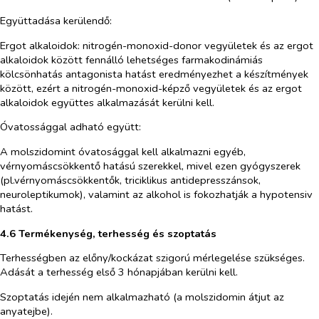
Együttadása kerülendő:
Ergot alkaloidok: nitrogén-monoxid-donor vegyületek és az ergot
alkaloidok között fennálló lehetséges farmakodinámiás
kölcsönhatás antagonista hatást eredményezhet a készítmények
között, ezért a nitrogén-monoxid-képző vegyületek és az ergot
alkaloidok együttes alkalmazását kerülni kell.
Óvatossággal adható együtt:
A molszidomint óvatosággal kell alkalmazni egyéb,
vérnyomáscsökkentő hatású szerekkel, mivel ezen gyógyszerek
(pl.vérnyomáscsökkentők, triciklikus antidepresszánsok,
neuroleptikumok), valamint az alkohol is fokozhatják a hypotensiv
hatást.
4.6 Termékenység, terhesség és szoptatás
Terhességben az előny/kockázat szigorú mérlegelése szükséges.
Adását a terhesség első 3 hónapjában kerülni kell.
Szoptatás idején nem alkalmazható
(a molszidomin átjut az
anyatejbe).