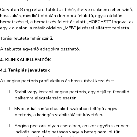
Corvaton 8 mg retard tabletta
: fehér, illetve csaknem fehér színű,
hosszúkás, mindkét oldalán domború felületű, egyik oldalán
bemetszéssel, a bemetszés felett és alatt „HOECHST” logoval az
egyik oldalon, a másik oldalon „MFB” jelzéssel ellátott tabletta.
Törési felülete fehér színű.
A tabletta egyenlő adagokra osztható.
4. KLINIKAI JELLEMZŐK
4.1 Terápiás javallatok
Az angina pectoris profilaktikus és hosszútávú kezelése:
​
Stabil vagy instabil angina pectoris, egyidejűleg fennálló
balkamra elégtelenség esetén.
​
Myocardialis infarctus akut szakában fellépő angina
pectoris, a keringés stabilizálását követően.
​
Angina pectoris olyan eseteiben, amikor egyéb szer nem
indikált, nem elég hatásos vagy a beteg nem jól tűri,