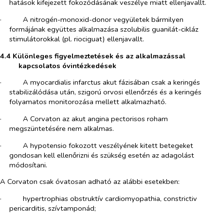
hatások kifejezett fokozódásának veszélye miatt ellenjavallt.
·​
A nitrogén-monoxid-donor vegyületek bármilyen
formájának együttes alkalmazása szolubilis guanilát-cikláz
stimulátorokkal (pl. riociguat)
ellenjavallt.
4.4 Különleges figyelmeztetések és az alkalmazással
kapcsolatos óvintézkedések
·​
A myocardialis infarctus akut fázisában csak a keringés
stabilizálódása után, szigorú orvosi ellenőrzés és a keringés
folyamatos monitorozása mellett
alkalmazható.
·​
A Corvaton az akut angina pectorisos roham
megszüntetésére nem alkalmas.
·​
A hypotensio fokozott veszélyének kitett betegeket
gondosan kell ellenőrizni és szükség esetén az adagolást
módosítani.
A Corvaton csak óvatosan adható az alábbi esetekben:
·​
hypertrophias obstruktív cardiomyopathia, constrictiv
pericarditis, szívtamponád;