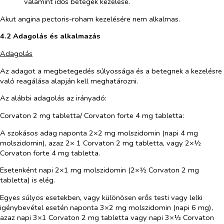
valamint idős betegek kezelése.
Akut angina pectoris-roham kezelésére nem alkalmas.
4.2 Adagolás és alkalmazás
Adagolás
Az adagot a megbetegedés súlyossága és a betegnek a kezelésre
való reagálása alapján kell meghatározni.
Az alábbi adagolás az irányadó:
Corvaton 2 mg tabletta/ Corvaton forte 4 mg tabletta:
A szokásos adag naponta 2×2 mg molszidomin (napi 4 mg
molszidomin), azaz 2× 1 Corvaton 2 mg tabletta, vagy 2×½
Corvaton forte 4 mg tabletta.
Esetenként napi 2×1 mg molszidomin (2×½ Corvaton 2 mg
tabletta) is elég.
Egyes súlyos esetekben, vagy különösen erős testi vagy lelki
igénybevétel esetén naponta 3×2 mg molszidomin (napi 6 mg),
azaz napi 3×1 Corvaton 2 mg tabletta vagy napi 3×½ Corvaton