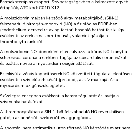
Farmakoterápiás csoport: Szívbetegségekben alkalmazott egyéb
értágítók, ATC kód:
C01D X12
A molszidomin májban képződő aktív metabolitjából (SIN-1)
felszabaduló nitrogén-monoxid (NO) a fiziológiás EDRF-hez
(endothelium-derived relaxing factor) hasonló hatást fejt ki, így
csökkenti az erek simaizom-tónusát, valamint gátolja a
thrombocyta funkciót.
A molszidomin NO-donorként ellensúlyozza a kóros NO-hiányt a
sclerosisos coronaria erekben, tágítja az epicardialis coronariákat,
és ezáltal növeli a myocardium oxigénellátását.
Ezenkívül a vénás kapacitáserek NO közvetített tágulata jelentősen
csökkenti a szív előterhelését (preload), a szív munkáját és a
myocardium oxigénszükségletét.
Szívelégtelenségben csökkenti a kamra tágulatát és javítja a
szívmunka hatásfokát.
A thrombocytákban a SIN-1-ből felszabaduló NO reverzibilisen
gátolja az adhéziót, szekréciót és aggregációt.
A spontán, nem enzimatikus úton történő NO képződés miatt nem