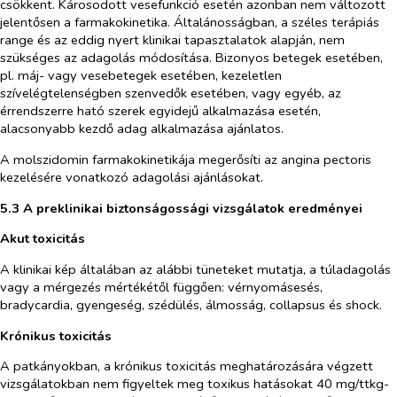
csökkent. Károsodott vesefunkció esetén azonban nem változott
jelentősen a farmakokinetika. Általánosságban, a széles terápiás
range és az eddig nyert klinikai tapasztalatok alapján, nem
szükséges az adagolás módosítása. Bizonyos betegek esetében,
pl. máj- vagy vesebetegek esetében, kezeletlen
szívelégtelenségben szenvedők esetében, vagy egyéb, az
érrendszerre ható szerek egyidejű alkalmazása esetén,
alacsonyabb kezdő adag alkalmazása ajánlatos.
A molszidomin farmakokinetikája megerősíti az angina pectoris
kezelésére vonatkozó adagolási ajánlásokat.
5.3 A preklinikai biztonságossági vizsgálatok eredményei
Akut toxicitás
A klinikai kép általában az alábbi tüneteket mutatja, a túladagolás
vagy a mérgezés mértékétől függően: vérnyomásesés,
bradycardia, gyengeség, szédülés, álmosság, collapsus és shock.
Krónikus toxicitás
A patkányokban, a krónikus toxicitás meghatározására végzett
vizsgálatokban nem figyeltek meg toxikus hatásokat 40 mg/ttkg-