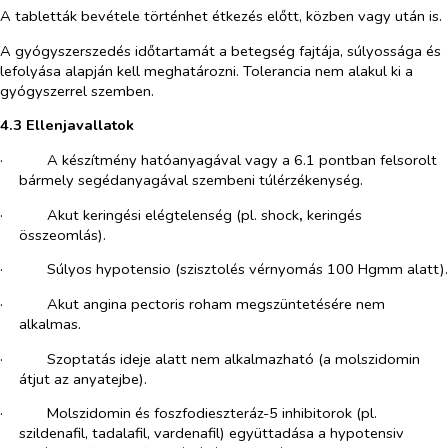
A tabletták bevétele történhet étkezés előtt, közben vagy után is.
A gyógyszerszedés időtartamát a betegség fajtája, súlyossága és
lefolyása alapján kell meghatározni. Tolerancia nem alakul ki a
gyógyszerrel szemben.
4.3 Ellenjavallatok
·​
A készítmény hatóanyagával vagy a 6.1 pontban felsorolt
bármely segédanyagával szembeni túlérzékenység.
·​
Akut keringési elégtelenség (pl. shock
,
keringés
összeomlás).
·​
Súlyos hypotensio (szisztolés vérnyomás 100 Hgmm alatt).
·​
Akut angina pectoris roham megszüntetésére nem
alkalmas.
·​
Szoptatás ideje alatt nem alkalmazható
(a molszidomin
átjut az anyatejbe).
·​
Molszidomin és foszfodieszteráz-5 inhibitorok (pl.
szildenafil, tadalafil, vardenafil) együttadása a hypotensiv