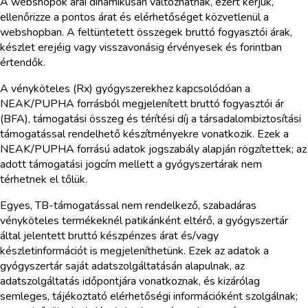
A webshopok árai dinamikusan változhatnak, ezért kérjük,
ellenőrizze a pontos árat és elérhetőséget közvetlenül a
webshopban. A feltüntetett összegek bruttó fogyasztói árak,
készlet erejéig vagy visszavonásig érvényesek és forintban
értendők.
A vényköteles (Rx) gyógyszerekhez kapcsolódóan a
NEAK/PUPHA forrásból megjelenített bruttó fogyasztói ár
(BFA), támogatási összeg és térítési díj a társadalombiztosítási
támogatással rendelhető készítményekre vonatkozik. Ezek a
NEAK/PUPHA forrású adatok jogszabály alapján rögzítettek; az
adott támogatási jogcím mellett a gyógyszertárak nem
térhetnek el tőlük.
Egyes, TB-támogatással nem rendelkező, szabadáras
vényköteles termékeknél patikánként eltérő, a gyógyszertár
által jelentett bruttó készpénzes árat és/vagy
készletinformációt is megjeleníthetünk. Ezek az adatok a
gyógyszertár saját adatszolgáltatásán alapulnak, az
adatszolgáltatás időpontjára vonatkoznak, és kizárólag
semleges, tájékoztató elérhetőségi információként szolgálnak;