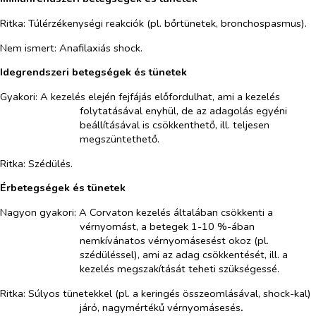
Ritka:
Túlérzékenységi reakciók (pl. bőrtünetek, bronchospasmus).
Nem ismert:
Anafilaxiás shock.
Idegrendszeri betegségek és tünetek
Gyakori:
A kezelés elején fejfájás előfordulhat, ami a kezelés
folytatásával enyhül, de az adagolás egyéni
beállításával is csökkenthető, ill. teljesen
megszüntethető.
Ritka:
Szédülés.
Érbetegségek és tünetek
Nagyon gyakori:
A Corvaton kezelés általában csökkenti a
vérnyomást, a betegek 1-10 %-ában
nemkívánatos vérnyomásesést okoz (pl.
szédüléssel), ami az adag csökkentését, ill. a
kezelés megszakítását teheti szükségessé.
Ritka:
Súlyos tünetekkel (pl. a keringés összeomlásával, shock-kal)
járó, nagymértékű vérnyomásesés
.