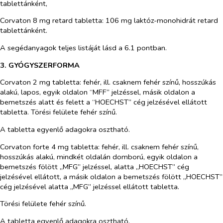
tablettánként,
Corvaton 8 mg retard tabletta:
106 mg laktóz-monohidrát retard
tablettánként.
A segédanyagok teljes listáját lásd a 6.1 pontban.
3. GYÓGYSZERFORMA
Corvaton 2 mg tabletta
: fehér, ill. csaknem fehér színű, hosszúkás
alakú, lapos, egyik oldalon “MFF” jelzéssel, másik oldalon a
bemetszés alatt és felett a “HOECHST” cég jelzésével ellátott
tabletta. Törési felülete fehér színű.
A tabletta egyenlő adagokra osztható.
Corvaton forte 4 mg tabletta
: fehér, ill. csaknem fehér színű,
hosszúkás alakú, mindkét oldalán domború, egyik oldalon a
bemetszés fölött „MFG” jelzéssel, alatta „HOECHST” cég
jelzésével ellátott, a másik oldalon a bemetszés fölött „HOECHST”
cég jelzésével alatta „MFG” jelzéssel ellátott tabletta.
Törési felülete fehér színű.
A tabletta egyenlő adagokra osztható.