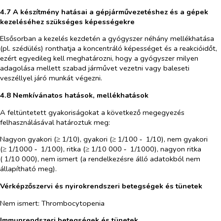
4.7 A készítmény hatásai a gépjárművezetéshez és a gépek
kezeléséhez szükséges képességekre
Elsősorban a kezelés kezdetén a gyógyszer néhány mellékhatása
(pl. szédülés) ronthatja a koncentráló képességet és a reakcióidőt,
ezért egyedileg kell meghatározni, hogy a gyógyszer milyen
adagolása mellett szabad járművet vezetni vagy baleseti
veszéllyel járó munkát végezni.
4.8 Nemkívánatos hatások, mellékhatások
A feltüntetett gyakoriságokat a következő megegyezés
felhasználásával határoztuk meg:
Nagyon gyakori (≥ 1/10), gyakori (≥ 1/100 ‑ 1/10), nem gyakori
(≥ 1/1000 ‑ 1/100), ritka (≥ 1/10 000 ‑ 1/1000), nagyon ritka
( 1/10 000), nem ismert (a rendelkezésre álló adatokból nem
állapítható meg).
Vérképzőszervi és nyirokrendszeri betegségek és tünetek
Nem ismert:
Thrombocytopenia
Immunrendszeri betegségek és tünetek