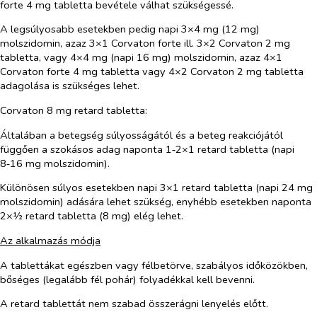
forte 4 mg tabletta bevétele válhat szükségessé.
A legsúlyosabb esetekben pedig napi 3×4 mg (12 mg)
molszidomin, azaz 3×1 Corvaton forte ill. 3×2 Corvaton 2 mg
tabletta, vagy 4×4 mg (napi 16 mg) molszidomin, azaz 4×1
Corvaton forte 4 mg tabletta vagy 4×2 Corvaton 2 mg tabletta
adagolása is szükséges lehet.
Corvaton 8 mg retard tabletta:
Általában a betegség súlyosságától és a beteg reakciójától
függően a szokásos adag naponta 1‑2×1 retard tabletta (napi
8‑16 mg molszidomin).
Különösen súlyos esetekben napi 3×1 retard tabletta (napi 24 mg
molszidomin) adására lehet szükség, enyhébb esetekben naponta
2×½ retard tabletta (8 mg) elég lehet.
Az alkalmazás módja
A tablettákat egészben vagy félbetörve, szabályos időközökben,
bőséges (legalább fél pohár) folyadékkal kell bevenni.
A retard tablettát nem szabad összerágni lenyelés előtt.