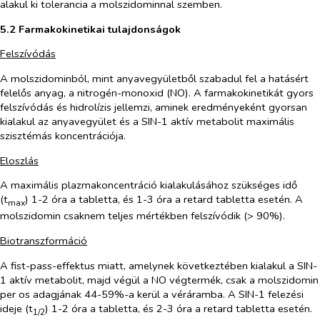
alakul ki tolerancia a molszidominnal szemben.
5.2 Farmakokinetikai tulajdonságok
Felszívódás
A molszidominból, mint anyavegyületből szabadul fel a hatásért
felelős anyag, a nitrogén-monoxid (NO). A farmakokinetikát gyors
felszívódás és hidrolízis jellemzi, aminek eredményeként gyorsan
kialakul az anyavegyület és a SIN-1 aktív metabolit maximális
szisztémás koncentrációja.
Eloszlás
A maximális plazmakoncentráció kialakulásához szükséges idő
(t
) 1-2 óra a tabletta, és 1-3 óra a retard tabletta esetén. A
max
molszidomin csaknem teljes mértékben felszívódik (> 90%).
Biotranszformáció
A fist-pass-effektus miatt, amelynek következtében kialakul a SIN-
1 aktív metabolit, majd végül a NO végtermék, csak a molszidomin
per os adagjának 44-59%-a kerül a véráramba. A SIN-1 felezési
ideje (t
) 1-2 óra a tabletta, és 2-3 óra a retard tabletta esetén.
1/2