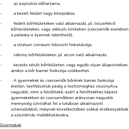
-​
az expozíció időtartama,
-​
a kezelt felület nagy kiterjedése,
-​
fedett bőrfelületeken való alkalmazás, pl. összefekvő
bőrterületeken, vagy okkluzív kötésben (csecsemők esetében
a pelenka is ilyennek tekinthető),
-​
a stratum corneum fokozott hidratációja,
-​
vékony bőrfelületeken, pl. arcon való alkalmazás,
-​
kezelés sérült bőrfelületen, vagy egyéb olyan állapotokban,
amikor a bőr barrier funkciója csökkenhet.
-​
A gyermekek és csecsemők bőrének barrier funkciója
éretlen, testfelszínük pedig a testtömeghez viszonyítva
nagyobb, mint a felnőtteké, ezért a felnőttekhez képest
gyermekekben és csecsemőkben arányosan nagyobb
mennyiség szívódhat fel a lokálisan alkalmazott
szteroidokból, melynek következtében sokkal érzékenyebbek
a szisztémás mellékhatásokra.
Gyermekek