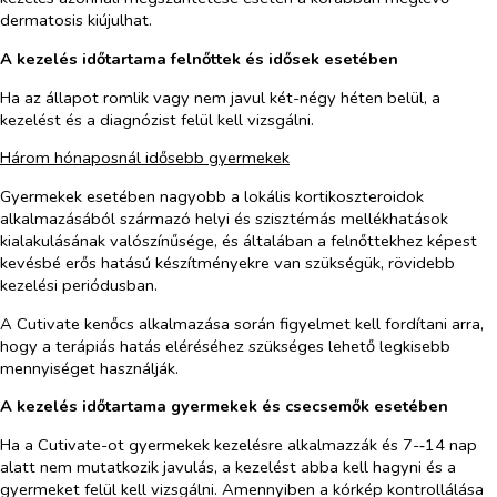
dermatosis kiújulhat.
A kezelés időtartama felnőttek és idősek esetében
Ha az állapot romlik vagy nem javul két-négy héten belül, a
kezelést és a diagnózist felül kell vizsgálni.
Három hónaposnál idősebb gyermekek
Gyermekek esetében nagyobb a lokális kortikoszteroidok
alkalmazásából származó helyi és szisztémás mellékhatások
kialakulásának valószínűsége, és általában a felnőttekhez képest
kevésbé erős hatású készítményekre van szükségük, rövidebb
kezelési periódusban.
A Cutivate kenőcs alkalmazása során figyelmet kell fordítani arra,
hogy a terápiás hatás eléréséhez szükséges lehető legkisebb
mennyiséget használják.
A kezelés időtartama gyermekek és csecsemők esetében
Ha a Cutivate-ot gyermekek kezelésre alkalmazzák és 7-‑14 nap
alatt nem mutatkozik javulás, a kezelést abba kell hagyni és a
gyermeket felül kell vizsgálni. Amennyiben a kórkép kontrollálása