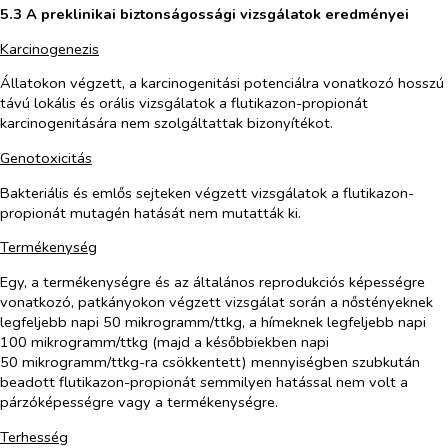
5.3 A preklinikai biztonságossági vizsgálatok eredményei
Karcinogenezis
Állatokon végzett, a karcinogenitási potenciálra vonatkozó hosszú
távú lokális és orális vizsgálatok a flutikazon-propionát
karcinogenitására nem szolgáltattak bizonyítékot.
Genotoxicitás
Bakteriális és emlős sejteken végzett vizsgálatok a flutikazon-
propionát mutagén hatását nem mutatták ki.
Termékenység
Egy, a termékenységre és az általános reprodukciós képességre
vonatkozó, patkányokon végzett vizsgálat során a nőstényeknek
legfeljebb napi 50 mikrogramm/ttkg, a hímeknek legfeljebb napi
100 mikrogramm/ttkg (majd a későbbiekben napi
50 mikrogramm/ttkg-ra csökkentett) mennyiségben szubkután
beadott flutikazon-propionát semmilyen hatással nem volt a
párzóképességre vagy a termékenységre.
Terhesség