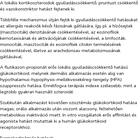
A lokális kortikoszteroidok gyulladáscsökkentő, pruritust csökkentő
és vazokonstriktor hatást fejtenek ki.
Többféle mechanizmus útján fejtik ki gyulladáscsökkentő hatásukat
az allergiás reakciók késői fázisának gátlására, így pl. a hízósejtek
(masztociták) denzitásának csökkentésével, az eozinofilok
kemotaxisának és aktivációjának csökkentésével, a limfociták,
monociták, masztociták és eozinofilek citokin termelésének
csökkentésével, illetve az arachidonsav metabolizmusának
gátlásával.
A flutikazon-propionát erős lokális gyulladáscsökkentő hatású
glükokortikoid, melynek dermális alkalmazás esetén alig van
hypothalamus-hypophysis-mellékvesekéreg-tengely (HPA)
szuppresszív hatása. Ennélfogva terápiás indexe szélesebb, mint a
legtöbb gyakran használt szteroidé.
Szubkután alkalmazást követően szisztémás glükokortikoid hatása
magas, orális alkalmazás után viszont alacsony, feltehetően
metabolikus inaktiváció miatt.
In vitro
vizsgálatok erős affinitást és
agonista hatást mutattak ki a humán glükokortikoid
receptorokhoz.
Farmakodinámiás hatások