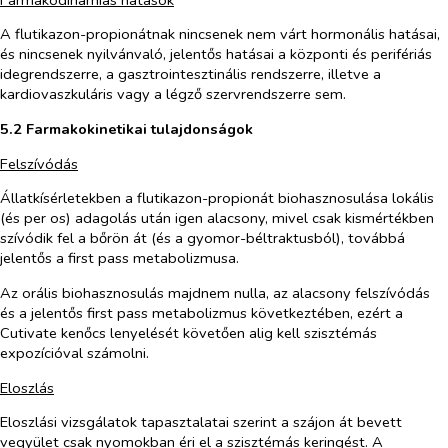
A flutikazon-propionátnak nincsenek nem várt hormonális hatásai,
és nincsenek nyilvánvaló, jelentős hatásai a központi és perifériás
idegrendszerre, a gasztrointesztinális rendszerre, illetve a
kardiovaszkuláris vagy a légző szervrendszerre sem.
5.2 Farmakokinetikai tulajdonságok
Felszívódás
Állatkísérletekben a flutikazon-propionát biohasznosulása lokális
(és
per os
) adagolás után igen alacsony, mivel csak kismértékben
szívódik fel a bőrön át (és a gyomor-béltraktusból), továbbá
jelentős a first pass metabolizmusa.
Az orális biohasznosulás majdnem nulla, az alacsony felszívódás
és a jelentős first pass metabolizmus következtében, ezért a
Cutivate kenőcs lenyelését követően alig kell szisztémás
expozícióval számolni.
Eloszlás
Eloszlási vizsgálatok tapasztalatai szerint a szájon át bevett
vegyület csak nyomokban éri el a szisztémás keringést. A