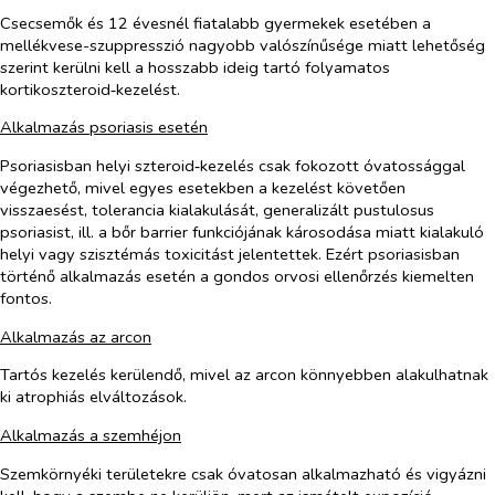
Csecsemők és 12 évesnél fiatalabb gyermekek esetében a
mellékvese-szuppresszió nagyobb valószínűsége miatt lehetőség
szerint kerülni kell a hosszabb ideig tartó folyamatos
kortikoszteroid‑kezelést.
Alkalmazás psoriasis esetén
Psoriasisban helyi szteroid‑kezelés csak fokozott óvatossággal
végezhető, mivel egyes esetekben a kezelést követően
visszaesést, tolerancia kialakulását, generalizált pustulosus
psoriasist, ill. a bőr barrier funkciójának károsodása miatt kialakuló
helyi vagy szisztémás toxicitást jelentettek. Ezért psoriasisban
történő alkalmazás esetén a gondos orvosi ellenőrzés kiemelten
fontos.
Alkalmazás az arcon
Tartós kezelés kerülendő, mivel az arcon könnyebben alakulhatnak
ki atrophiás elváltozások.
Alkalmazás a szemhéjon
Szemkörnyéki területekre csak óvatosan alkalmazható és vigyázni