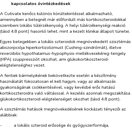
kapcsolatos óvintézkedések
A Cutivate kenőcs különös körültekintéssel alkalmazható,
amennyiben a betegnél már előfordult más kortikoszteroidokkal
szembeni lokális túlérzékenység. A helyi túlérzékenységi reakció
(lásd 4.8 pont) hasonló lehet, mint a kezelt klinikai állapot tünetei.
Egyes betegekben a lokális szteroidok megnövekedett szisztémás
abszorpciója hiperkortizolizmust (Cushing-szindrómát), illetve
reverzibilis hypothalamus-hypophysis-mellékvesekéreg-tengely
(HPA) szuppressziót okozhat, ami glükokortikoszteroid-
elégtelenséghez vezet.
A fentiek bármelyikének bekövetkezte esetén a készítmény
használatát fokozatosan el kell hagyni, vagy az alkalmazás
gyakoriságának csökkentésével, vagy kevésbé erős hatású
kortikoszteroidra való váltásssal. A kezelés azonnali megszakítása
glükokortikoszteroid-elégtelenséget okozhat (lásd 4.8 pont).
A szisztémás hatások megnövekedésének kockázati tényezői az
alábbiak:
-​
a lokális szteroid erőssége és gyógyszerformája,