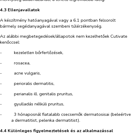
4.3 Ellenjavallatok
A készítmény hatóanyagával vagy a 6.1 pontban felsorolt
bármely segédanyagával szembeni túlérzékenység.
Az alábbi megbetegedések/állapotok nem kezelhetőek Cutivate
kenőccsel:
-​
kezeletlen bőrfertőzések,
-​
rosacea,
-​
acne vulgaris,
-​
perioralis dermatitis,
-​
perianalis ill. genitalis pruritus,
-​
gyulladás nélküli pruritus,
-​
3 hónaposnál fiatalabb csecsemők dermatosisai (beleértve
a dermatitist, pelenka dermatitist).
4.4 Különleges figyelmeztetések és az alkalmazással