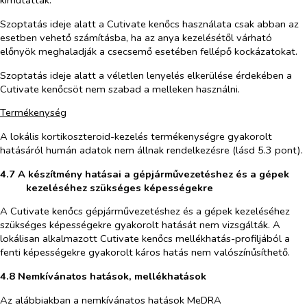
kimutatták.
Szoptatás ideje alatt a Cutivate kenőcs használata csak abban az
esetben vehető számításba, ha az anya kezelésétől várható
előnyök meghaladják a csecsemő esetében fellépő kockázatokat.
Szoptatás ideje alatt a véletlen lenyelés elkerülése érdekében a
Cutivate kenőcsöt nem szabad a melleken használni.
Termékenység
A lokális kortikoszteroid-kezelés termékenységre gyakorolt
hatásáról humán adatok nem állnak rendelkezésre (lásd 5.3 pont).
4.7 A készítmény hatásai a gépjárművezetéshez és a gépek
kezeléséhez szükséges képességekre
A Cutivate kenőcs gépjárművezetéshez és a gépek kezeléséhez
szükséges képességekre gyakorolt hatását nem vizsgálták. A
lokálisan alkalmazott Cutivate kenőcs mellékhatás-profiljából a
fenti képességekre gyakorolt káros hatás nem valószínűsíthető.
4.8 Nemkívánatos hatások, mellékhatások
Az alábbiakban a nemkívánatos hatások MeDRA