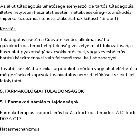
Az akut túladagolás lehetősége elenyésző, de tartós túladagolás,
illetve helytelen használat esetén mellékvesekéreg-‑túlműködés
(hiperkortizolizmus) tünetei alakulhatnak ki.(lásd 4.8 pont).
Kezelés
Túladagolás esetén a Cutivate kenőcs alkalmazását a
glükokortikoszteroid-elégtelenség veszélye miatt fokozatosan, a
használat gyakoriságának csökkentésével, vagy kevésbé erős
hatású készítménnyel való felcseréléssel kell abbahagyni.
További kezelést a klinikailag indokolt módon vagy ahol elérhető, a
mérgezésekkel kapcsolatos hivatalos nemzeti előírások szerint kell
lefolytatni.
5. FARMAKOLÓGIAI TULAJDONSÁGOK
5.1 Farmakodinámiás tulajdonságok
Farmakoterápiás csoport: erős hatású kortikoszteroidok, ATC-kód:
D07A C17
Hatásmechanizmus