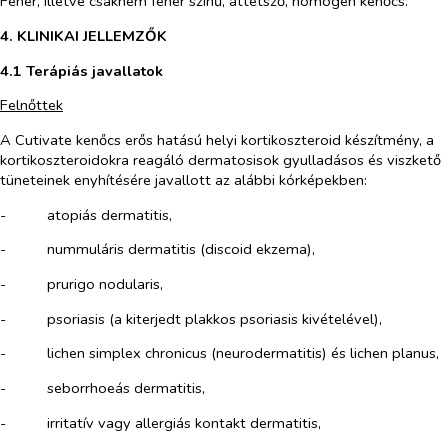
Fehér, illetve csaknem fehér színű, áttetsző, homogén kenőcs.
4. KLINIKAI JELLEMZŐK
4.1 Terápiás javallatok
Felnőttek
A Cutivate kenőcs erős hatású helyi kortikoszteroid készítmény, a
kortikoszteroidokra reagáló dermatosisok gyulladásos és viszkető
tüneteinek enyhítésére javallott az alábbi kórképekben:
-​
atopiás dermatitis,
-​
nummuláris dermatitis (discoid ekzema),
-​
prurigo nodularis,
-​
psoriasis (a kiterjedt plakkos psoriasis kivételével),
-​
lichen simplex chronicus (neurodermatitis) és lichen planus,
-​
seborrhoeás dermatitis,
-​
irritatív vagy allergiás kontakt dermatitis,