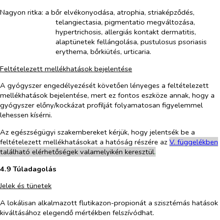
Nagyon ritka: a bőr elvékonyodása, atrophia, striaképződés,
telangiectasia, pigmentatio megváltozása,
hypertrichosis, allergiás kontakt dermatitis,
alaptünetek fellángolása, pustulosus psoriasis
erythema, bőrkiütés, urticaria.
Feltételezett mellékhatások bejelentése
A gyógyszer engedélyezését követően lényeges a feltételezett
mellékhatások bejelentése, mert ez fontos eszköze annak, hogy a
gyógyszer előny/kockázat profilját folyamatosan figyelemmel
lehessen kísérni.
Az egészségügyi szakembereket kérjük, hogy jelentsék be a
feltételezett mellékhatásokat a hatóság részére az
V. függelékben
található elérhetőségek valamelyikén keresztül
.
4.9 Túladagolás
Jelek és tünetek
A lokálisan alkalmazott flutikazon-propionát a szisztémás hatások
kiváltásához elegendő mértékben felszívódhat.