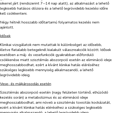
sikerrel járt (rendszerint 7-‑14 nap alatt), az alkalmazást a lehető
legkisebb hatásos dózisra és a lehető legrövidebb kezelési időre
kell csökkenteni.
Négy hétnél hosszabb időtartamú folyamatos kezelés nem
ajánlott.
Idősek
Klinikai vizsgálatok nem mutattak ki különbséget az idősebb,
illetve fiatalabb betegeknél kialakult válaszreakciók között. Idősek
esetében a máj- és vesefunkciók gyakrabban előforduló
csökkenése miatt szisztémás abszorpció esetén az elimináció ideje
meghosszabbodhat, ezért a kívánt klinikai hatás eléréséhez
szükséges legkisebb mennyiség alkalmazandó, a lehető
legrövidebb ideig.
Vese- és májkárosodás esetén
Szisztémás abszorpció esetén (nagy felületen történő, elhúzódó
kezelés során) a metabolizmus és az elimináció ideje
meghosszabbodhat, ami növeli a szisztémás toxicitás kockázatát,
ezért a kívánt klinikai hatás eléréséhez a szükséges legkisebb
mennyiség alkalmazandó, a lehető legrövidebb ideig.