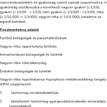
szervrendszerenként és gyakoriság szerint vannak csoportosítva. A
gyakoriság osztályozása a következő: nagyon gyakori (≥ 1/10),
gyakori (≥ 1/100 ‑ < 1/10
),
nem gyakori (≥ 1/1000 ‑ <1/100
),
ritka
(≥ 1/10 000 ‑< 1/1000), nagyon ritka (< 1/10 000), beleértve az
egyedi eseteket.
Posztmarketing adatok
Fertőző betegségek és parazitafertőzések
Nagyon ritka: opportunista fertőzés.
Immunrendszeri betegségek és tünetek
Nagyon ritka: túlérzékenység.
Endokrin betegségek és tünetek
Nagyon ritka: hypothalamus-hypophysis-mellékvesekéreg-tengely
(HPA) szuppresszió:
​
testtömeg-növekedés/elhízás,
​
késleltetett testtömeg-gyarapodás/növekedés elmaradása
gyermekeknél,