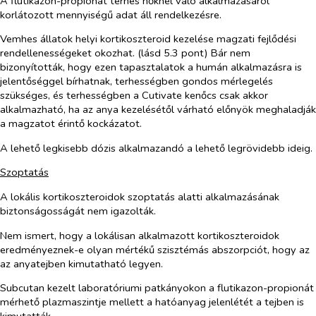
A flutikazon-propionát terhes nőknél való alkalmazásáról
korlátozott mennyiségű adat áll rendelkezésre.
Vemhes állatok helyi kortikoszteroid kezelése magzati fejlődési
rendellenességeket okozhat. (lásd 5.3 pont) Bár nem
bizonyították, hogy ezen tapasztalatok a humán alkalmazásra is
jelentőséggel bírhatnak, terhességben gondos mérlegelés
szükséges, és terhességben a Cutivate kenőcs csak akkor
alkalmazható, ha az anya kezelésétől várható előnyök meghaladják
a magzatot érintő kockázatot.
A lehető legkisebb dózis alkalmazandó a lehető legrövidebb ideig.
Szoptatás
A lokális kortikoszteroidok szoptatás alatti alkalmazásának
biztonságosságát nem igazolták.
Nem ismert, hogy a lokálisan alkalmazott kortikoszteroidok
eredményeznek-e olyan mértékű szisztémás abszorpciót, hogy az
az anyatejben kimutatható legyen.
Subcutan kezelt laboratóriumi patkányokon a flutikazon-propionát
mérhető plazmaszintje mellett a hatóanyag jelenlétét a tejben is