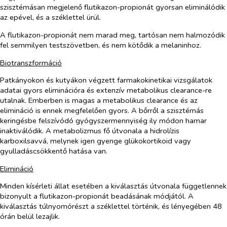
szisztémásan megjelenő flutikazon-propionát gyorsan eliminálódik
az epével, és a széklettel ürül.
A flutikazon-propionát nem marad meg, tartósan nem halmozódik
fel semmilyen testszövetben, és nem kötődik a melaninhoz.
Biotranszformáció
Patkányokon és kutyákon végzett farmakokinetikai vizsgálatok
adatai gyors eliminációra és extenzív metabolikus clearance-re
utalnak. Emberben is magas a metabolikus clearance és az
elimináció is ennek megfelelően gyors. A bőrről a szisztémás
keringésbe felszívódó gyógyszermennyiség ily módon hamar
inaktiválódik. A metabolizmus fő útvonala a hidrolízis
karboxilsavvá, melynek igen gyenge glükokortikoid vagy
gyulladáscsökkentő hatása van.
Elimináció
Minden kísérleti állat esetében a kiválasztás útvonala függetlennek
bizonyult a flutikazon-propionát beadásának módjától. A
kiválasztás túlnyomórészt a széklettel történik, és lényegében 48
órán belül lezajlik.