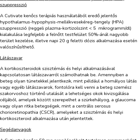
szuppresszió
A Cutivate kenőcs terápiás használatából eredő jelentős
hypothalamus-hypophysis-mellékvesekéreg-tengely (HPA)
szuppresszió (reggeli plazma-kortizolszint < 5 mikrogramm/dl)
kialakulása legfeljebb a felnőtt testfelület 50%‑ánál nagyobb
terület kezelése, illetve napi 20 g feletti dózis alkalmazása esetén
valószínűsíthető.
Látászavar
A kortikoszteroidok szisztémás és helyi alkalmazásával
kapcsolatosan látászavarról számolhatnak be. Amennyiben a
beteg olyan tünetekkel jelentkezik, mint például a homályos látás
vagy egyéb látászavarok, fontolóra kell venni a beteg szemész
szakorvoshoz történő utalását a lehetséges okok kivizsgálása
céljából, amelyek között szerepelhet a szürkehályog, a glaucoma
vagy olyan ritka betegségek, mint a centrális serosus
chorioretinopathia (CSCR), amelyeket a szisztémás és helyi
kortikoszteroid alkalmazása után jelentettek.
Segédanyagok