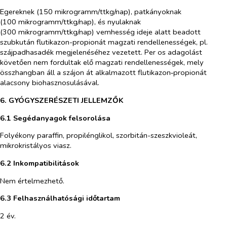
Egereknek (150 mikrogramm/ttkg/nap), patkányoknak
(100 mikrogramm/ttkg/nap), és nyulaknak
(300 mikrogramm/ttkg/nap) vemhesség ideje alatt beadott
szubkután flutikazon-propionát magzati rendellenességek, pl.
szájpadhasadék megjelenéséhez vezetett. Per os adagolást
követően nem fordultak elő magzati rendellenességek, mely
összhangban áll a szájon át alkalmazott flutikazon‑propionát
alacsony biohasznosulásával.
6. GYÓGYSZERÉSZETI JELLEMZŐK
6.1 Segédanyagok felsorolása
Folyékony paraffin, propilénglikol, szorbitán-szeszkvioleát,
mikrokristályos viasz.
6.2 Inkompatibilitások
Nem értelmezhető.
6.3 Felhasználhatósági időtartam
2 év.