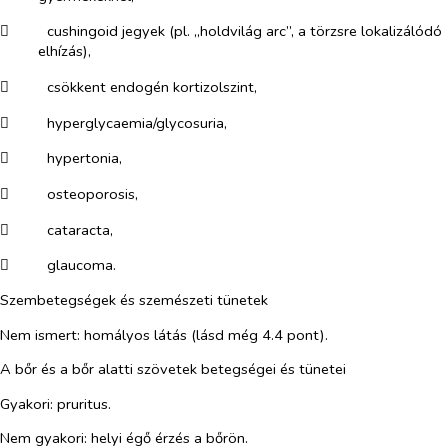
​
cushingoid jegyek (pl. „holdvilág arc”, a törzsre lokalizálódó
elhízás),
​
csökkent endogén kortizolszint,
​
hyperglycaemia/glycosuria,
​
hypertonia,
​
osteoporosis,
​
cataracta,
​
glaucoma.
Szembetegségek és szemészeti tünetek
Nem ismert: homályos látás (lásd még 4.4 pont).
A bőr és a bőr alatti szövetek betegségei és tünetei
Gyakori: pruritus.
Nem gyakori: helyi égő érzés a bőrön.