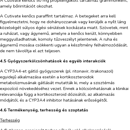
A Cutivate kenőcs 50 mg propilénglikolt tartalmaz grammonként,
amely bőrirritációt okozhat.
A Cutivate kenőcs paraffint tartalmaz. A betegeket arra kell
figyelmeztetni, hogy ne dohányozzanak vagy kerüljék a nyílt láng
közelségét súlyos égési sérülések kockázata miatt. Szövetek, mint
a ruházat, vagy ágynemű, amelyre a kenőcs került, könnyebben
meggyulladhatnak, komoly tűzveszélyt jelentenek. A ruha és
ágynemű mosása csökkenti ugyan a készítmény felhalmozódását,
de nem távolítja el azt teljesen.
4.5 Gyógyszerkölcsönhatások és egyéb interakciók
A CYP3A4-et gátló gyógyszerek (pl. ritonavir, itrakonazol)
egyidejű alkalmazása esetén a kortikoszteroidok
metabolizmusának gátlását mutatták ki, mely a szisztémás
expozíció növekedéséhez vezet. Ennek a kölcsönhatásnak a klinikai
relevanciája függ a kortikoszteroid dózisától, az alkalmazás
módjától, és a CYP3A4 inhibitor hatásának erősségétől.
4.6 Termékenység, terhesség és szoptatás
Terhesség