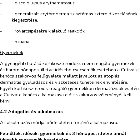
-​
discoid lupus erythematosus,
-​
generalizált erythroderma szisztémás szteroid kezelésének
kiegészítése,
-​
rovarcsípésekre kialakuló reakciók,
-​
miliaria.
Gyermekek
A gyengébb hatású kortikoszteroidokra nem reagáló gyermekek
és három hónapos, illetve idősebb csecsemők esetében a Cutivate
kenőcs szakorvos felügyelete mellett javallott az atopiás
dermatitis gyulladásos és viszketéses tüneteinek enyhítésére.
Egyéb kortikoszteroidra reagáló gyermekkori dermatózisok esetén
a Cutivate kenőcs alkalmazása előtt szakorvos véleményét kell
kérni.
4.2 Adagolás és alkalmazás
Az alkalmazás módja: bőrfelületen történő alkalmazásra.
Felnőttek, idősek, gyermekek és 3 hónapos, illetve annál
idősebb csecsemők kezelésére.