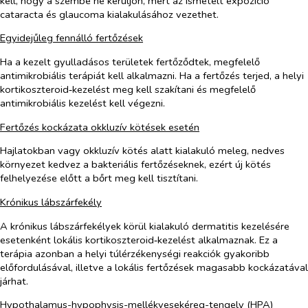
kell, hogy a szembe ne kerüljön, mert az ismételt expozíció
cataracta és glaucoma kialakulásához vezethet.
Egyidejűleg fennálló fertőzések
Ha a kezelt gyulladásos területek fertőződtek, megfelelő
antimikrobiális terápiát kell alkalmazni. Ha a fertőzés terjed, a helyi
kortikoszteroid‑kezelést meg kell szakítani és megfelelő
antimikrobiális kezelést kell végezni.
Fertőzés kockázata okkluzív kötések esetén
Hajlatokban vagy okkluzív kötés alatt kialakuló meleg, nedves
környezet kedvez a bakteriális fertőzéseknek, ezért új kötés
felhelyezése előtt a bőrt meg kell tisztítani.
Krónikus lábszárfekély
A krónikus lábszárfekélyek körül kialakuló dermatitis kezelésére
esetenként lokális kortikoszteroid‑kezelést alkalmaznak. Ez a
terápia azonban a helyi túlérzékenységi reakciók gyakoribb
előfordulásával, illetve a lokális fertőzések magasabb kockázatával
járhat.
Hypothalamus-hypophysis-mellékvesekéreg-tengely (HPA)