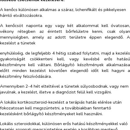
A kenőcs különösen alkalmas a száraz, lichenifikált és pikkelyesen
hámló elváltozásokra.
A kenőcsöt naponta egy vagy két alkalommal kell óvatosan,
vékony rétegben az érintett bőrfelületre kenni, csak olyan
mennyiségben, amely az adott területre éppen elegendő. A
kezelést a tünetek
enyhüléséig, de legfeljebb 4 hétig szabad folytatni, majd a kezelés
gyakoriságát csökkenteni kell, vagy kevésbé erős hatású
készítményre kell váltani. Bőrlágyító készítmények alkalmazása
előtt minden kezelést követően elegendő időt kell hagyni a
készítmény felszívódására.
Amennyiben 2-4 hét elteltével a tünetek súlyosbodnak, vagy nem
javulnak, a kezelést, illetve a diagnózist felül kell vizsgálni.
A lokális kortikoszteroid-kezelést a terápiás hatás elérése után
fokozatosan kell megszüntetni, a továbbiakban fenntartó
kezelésként bőrlágyító készítményeket kell használni.
Lokális szteroidokkal, különösen erős hatású készítményekkel való
kezelés azonnali megszüntetése esetén a korábban meglevő