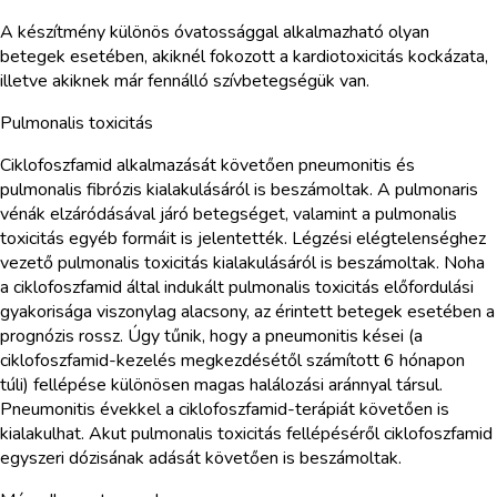
A készítmény különös óvatossággal alkalmazható olyan
betegek esetében, akiknél fokozott a kardiotoxicitás kockázata,
illetve akiknek már fennálló szívbetegségük van.
Pulmonalis toxicitás
Ciklofoszfamid alkalmazását követően pneumonitis és
pulmonalis fibrózis kialakulásáról is beszámoltak. A pulmonaris
vénák elzáródásával járó betegséget, valamint a pulmonalis
toxicitás egyéb formáit is jelentették. Légzési elégtelenséghez
vezető pulmonalis toxicitás kialakulásáról is beszámoltak. Noha
a ciklofoszfamid által indukált pulmonalis toxicitás előfordulási
gyakorisága viszonylag alacsony, az érintett betegek esetében a
prognózis rossz. Úgy tűnik, hogy a pneumonitis kései (a
ciklofoszfamid-kezelés megkezdésétől számított 6 hónapon
túli) fellépése különösen magas halálozási aránnyal társul.
Pneumonitis évekkel a ciklofoszfamid-terápiát követően is
kialakulhat. Akut pulmonalis toxicitás fellépéséről ciklofoszfamid
egyszeri dózisának adását követően is beszámoltak.