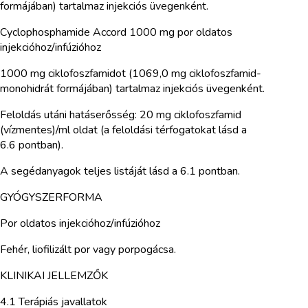
formájában) tartalmaz injekciós üvegenként.
Cyclophosphamide Accord 1000 mg por oldatos
injekcióhoz/infúzióhoz
1000 mg ciklofoszfamidot (1069,0 mg ciklofoszfamid-
monohidrát formájában) tartalmaz injekciós üvegenként.
Feloldás utáni hatáserősség: 20 mg ciklofoszfamid
(vízmentes)/ml oldat (a feloldási térfogatokat lásd a
6.6 pontban).
A segédanyagok teljes listáját lásd a 6.1 pontban.
GYÓGYSZERFORMA
Por oldatos injekcióhoz/infúzióhoz
Fehér, liofilizált por vagy porpogácsa.
KLINIKAI JELLEMZŐK
4.1 Terápiás javallatok