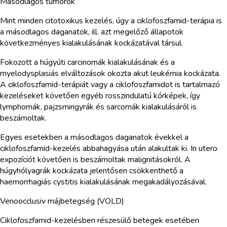
Másodlagos tumorok
Mint minden citotoxikus kezelés, úgy a ciklofoszfamid-terápia is
a másodlagos daganatok, ill. azt megelőző állapotok
következményes kialakulásának kockázatával társul.
Fokozott a húgyúti carcinomák kialakulásának és a
myelodysplasiás elváltozások okozta akut leukémia kockázata.
A ciklofoszfamid-terápiát vagy a ciklofoszfamidot is tartalmazó
kezeléseket követően egyéb rosszindulatú kórképek, így
lymphomák, pajzsmirigyrák és sarcomák kialakulásáról is
beszámoltak.
Egyes esetekben a másodlagos daganatok évekkel a
ciklofoszfamid-kezelés abbahagyása után alakultak ki. In utero
expozíciót követően is beszámoltak malignitásokról. A
húgyhólyagrák kockázata jelentősen csökkenthető a
haemorrhagiás cystitis kialakulásának megakadályozásával.
Venoocclusiv májbetegség (VOLD)
Ciklofoszfamid-kezelésben részesülő betegek esetében