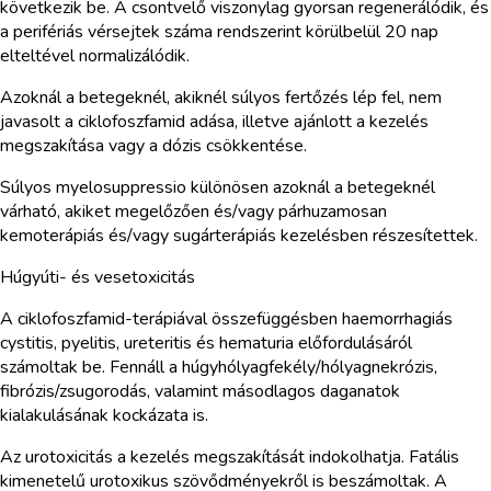
következik be. A csontvelő viszonylag gyorsan regenerálódik, és
a perifériás vérsejtek száma rendszerint körülbelül 20 nap
elteltével normalizálódik.
Azoknál a betegeknél, akiknél súlyos fertőzés lép fel, nem
javasolt a ciklofoszfamid adása, illetve ajánlott a kezelés
megszakítása vagy a dózis csökkentése.
Súlyos myelosuppressio különösen azoknál a betegeknél
várható, akiket megelőzően és/vagy párhuzamosan
kemoterápiás és/vagy sugárterápiás kezelésben részesítettek.
Húgyúti- és vesetoxicitás
A ciklofoszfamid-terápiával összefüggésben haemorrhagiás
cystitis, pyelitis, ureteritis és hematuria előfordulásáról
számoltak be. Fennáll a húgyhólyagfekély/hólyagnekrózis,
fibrózis/zsugorodás, valamint másodlagos daganatok
kialakulásának kockázata is.
Az urotoxicitás a kezelés megszakítását indokolhatja. Fatális
kimenetelű urotoxikus szövődményekről is beszámoltak. A