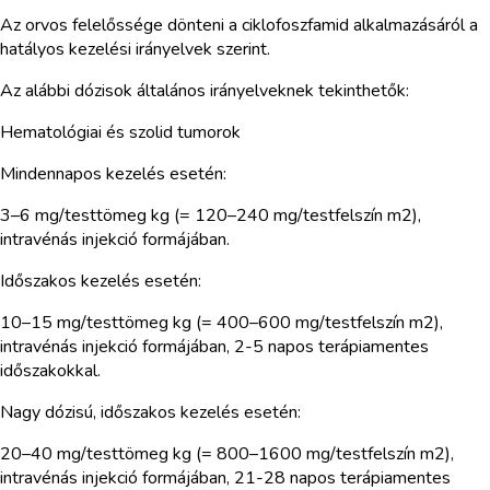
Az orvos felelőssége dönteni a ciklofoszfamid alkalmazásáról a
hatályos kezelési irányelvek szerint.
Az alábbi dózisok általános irányelveknek tekinthetők:
Hematológiai és szolid tumorok
Mindennapos kezelés esetén:
3–6 mg/testtömeg kg (= 120–240 mg/testfelszín m2),
intravénás injekció formájában.
Időszakos kezelés esetén:
10–15 mg/testtömeg kg (= 400–600 mg/testfelszín m2),
intravénás injekció formájában, 2-5 napos terápiamentes
időszakokkal.
Nagy dózisú, időszakos kezelés esetén:
20–40 mg/testtömeg kg (= 800–1600 mg/testfelszín m2),
intravénás injekció formájában, 21-28 napos terápiamentes