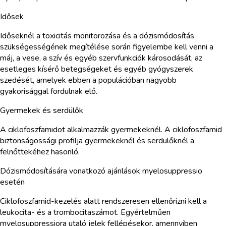
Idősek
Időseknél a toxicitás monitorozása és a dózismódosítás
szükségességének megítélése során figyelembe kell venni a
máj, a vese, a szív és egyéb szervfunkciók károsodását, az
esetleges kísérő betegségeket és egyéb gyógyszerek
szedését, amelyek ebben a populációban nagyobb
gyakorisággal fordulnak elő.
Gyermekek és serdülők
A ciklofoszfamidot alkalmazzák gyermekeknél. A ciklofoszfamid
biztonságossági profilja gyermekeknél és serdülőknél a
felnőttekéhez hasonló.
Dózismódosítására vonatkozó ajánlások myelosuppressio
esetén
Ciklofoszfamid-kezelés alatt rendszeresen ellenőrizni kell a
leukocita- és a trombocitaszámot. Egyértelműen
myelosuppressiora utaló jelek fellépésekor, amennyiben