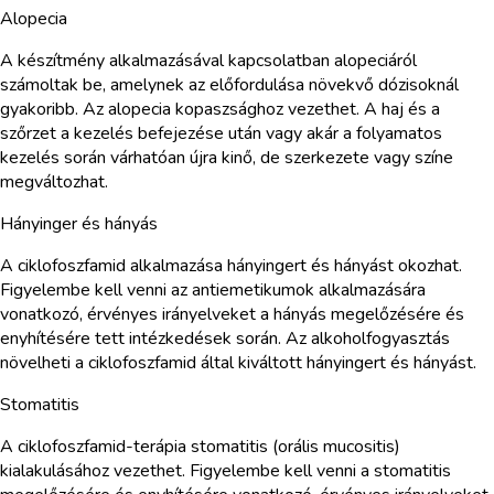
Alopecia
A készítmény alkalmazásával kapcsolatban alopeciáról
számoltak be, amelynek az előfordulása növekvő dózisoknál
gyakoribb. Az alopecia kopaszsághoz vezethet. A haj és a
szőrzet a kezelés befejezése után vagy akár a folyamatos
kezelés során várhatóan újra kinő, de szerkezete vagy színe
megváltozhat.
Hányinger és hányás
A ciklofoszfamid alkalmazása hányingert és hányást okozhat.
Figyelembe kell venni az antiemetikumok alkalmazására
vonatkozó, érvényes irányelveket a hányás megelőzésére és
enyhítésére tett intézkedések során. Az alkoholfogyasztás
növelheti a ciklofoszfamid által kiváltott hányingert és hányást.
Stomatitis
A ciklofoszfamid-terápia stomatitis (orális mucositis)
kialakulásához vezethet. Figyelembe kell venni a stomatitis