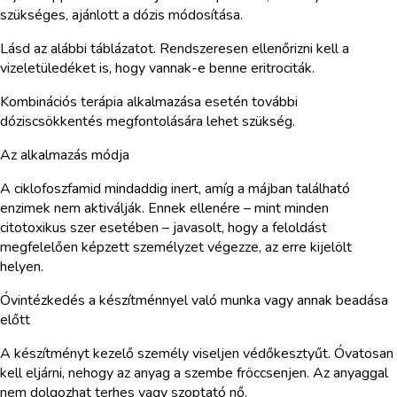
szükséges, ajánlott a dózis módosítása.
Lásd az alábbi táblázatot. Rendszeresen ellenőrizni kell a
vizeletüledéket is, hogy vannak-e benne eritrociták.
Kombinációs terápia alkalmazása esetén további
dóziscsökkentés megfontolására lehet szükség.
Az alkalmazás módja
A ciklofoszfamid mindaddig inert, amíg a májban található
enzimek nem aktiválják. Ennek ellenére – mint minden
citotoxikus szer esetében – javasolt, hogy a feloldást
megfelelően képzett személyzet végezze, az erre kijelölt
helyen.
Óvintézkedés a készítménnyel való munka vagy annak beadása
előtt
A készítményt kezelő személy viseljen védőkesztyűt. Óvatosan
kell eljárni, nehogy az anyag a szembe fröccsenjen. Az anyaggal
nem dolgozhat terhes vagy szoptató nő.