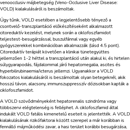
venoocclusiv májbetegség (Veno-Occlusive Liver Disease:
VOLD) kialakulásáról is beszámoltak.
Úgy tűnik, VOLD esetében a legjelentősebb tényező a
csontvelő-transzplantáció előkészítéseként alkalmazott
citoreduktív kezelést, melynek során a ciklofoszfamidot
teljestest-besugárzással, buszulfánnal vagy egyéb
gyógyszerekkel kombinációban alkalmazzák (lásd 4.5 pont).
Citoreduktív terápiát követően a klinikai tünetegyüttes
jellemzően 1-2 héttel a transzplantáció után alakul ki, és hirtelen
súlygyarapodás, fájdalommal járó hepatomegalia, ascites és
hyperbilirubinaemia/icterus jellemzi. Ugyanakkor a VOLD
fokozatos kialakulásáról is beszámoltak olyan betegeknél, akik
hosszú távon, alacsony, immunszuppresszív dózisokban kapták a
ciklofoszfamidot.
A VOLD szövődményeként hepatorenalis szindróma vagy
többszervi elégtelenség is felléphet. A ciklofoszfamid által
indukált VOLD fatális kimenetelű eseteit is jelentették. A VOLD
kialakulásának rizikófaktorai között szerepel a már korábban is
fennálló májműködési zavar, a hasi terület korábbi besugárzása,