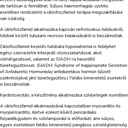
de tartósan is fennállhat. Súlyos haemorrhagiás cystitis
esetében rendszerint a ciklofoszfamid-terápia megszakítására
van szükség.
A ciklofoszfamid alkalmazása kapcsán nefrotoxikus hatásokról,
többek között tubularis necrosis kialakulásáról is beszámoltak.
Ciklofoszfamid-kezelés hatására hyponatremia is felléphet
egész szervezetre kiterjedő vízvisszatartással, akut
vízmérgezéssel, valamint az SIADH-ra hasonlító
tünetegyüttessel. (SIADH: Syndrome of Inappropriate Secretion
of Antidiuretic Hormone/az antidiuretikus hormon túlzott
szekréciójával járó tünetegyüttes.) Fatális kimenetelű esetekről
is beszámoltak.
Kardiotoxicitás; a készítmény alkalmazása szívbetegek esetében
A ciklofoszfamid alkalmazásával kapcsolatban myocarditis és
myopericarditis, illetve ezeket kísérő pericardialis
folyadékgyülem és szívtamponád is előfordult, ami súlyos,
egyes esetekben fatális kimenetelű pangásos szívelégtelenség