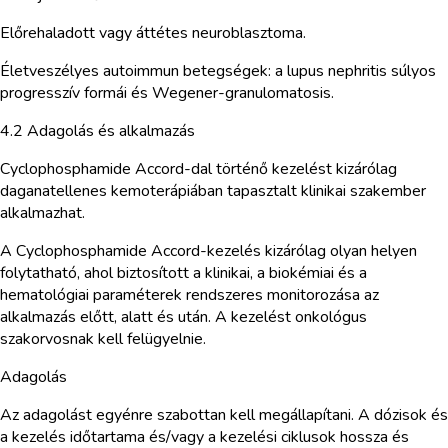
Előrehaladott vagy áttétes neuroblasztoma.
Életveszélyes autoimmun betegségek: a lupus nephritis súlyos
progresszív formái és Wegener-granulomatosis.
4.2 Adagolás és alkalmazás
Cyclophosphamide Accord-dal történő kezelést kizárólag
daganatellenes kemoterápiában tapasztalt klinikai szakember
alkalmazhat.
A Cyclophosphamide Accord-kezelés kizárólag olyan helyen
folytatható, ahol biztosított a klinikai, a biokémiai és a
hematológiai paraméterek rendszeres monitorozása az
alkalmazás előtt, alatt és után. A kezelést onkológus
szakorvosnak kell felügyelnie.
Adagolás
Az adagolást egyénre szabottan kell megállapítani. A dózisok és
a kezelés időtartama és/vagy a kezelési ciklusok hossza és