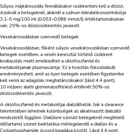
Súlyos májkárosodás fennállásakor csökkenteni kell a dózist.
Azoknál a betegeknél, akiknél a szérum bilirubinkoncentrációja
3,1–5 mg/100 ml (0,053–0,086 mmol/l) értéktartományban
van, 25%-os dóziscsökkentés javasolt.
Vesekárosodásban szenvedő betegek
Vesekárosodásban, főként súlyos vesekárosodásban szenvedő
betegek esetében, a vesén keresztül történő csökkent
kiválasztás miatt emelkedhet a ciklofoszfamid és
metabolitjainak plazmaszintje. Ez a toxicitás fokozódását
eredményezheti, amit az ilyen betegek esetében figyelembe
kell venni az adagolás meghatározásakor (lásd 4.4 pont).
10 ml/perc alatti glomerulusfiltráció értéknél 50%-os
dóziscsökkentés javasolt.
A ciklofoszfamid és metabolitjai dializálhatók, bár a clearance
tekintetében lehetnek különbségek az alkalmazott dializáló
rendszertől függően. Dialízisre szoruló betegeknél megfelelő
időtartamú szünet beiktatása mérlegelendő a dialízis és a
Cyclophosphamide Accord beadása között. Lásd 4.4 pont.