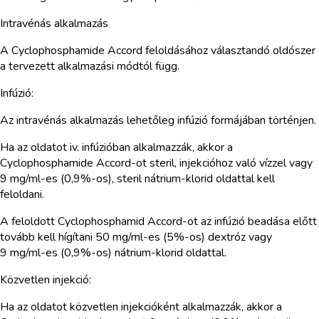
Intravénás alkalmazás
A Cyclophosphamide Accord feloldásához választandó oldószer
a tervezett alkalmazási módtól függ.
Infúzió:
Az intravénás alkalmazás lehetőleg infúzió formájában történjen.
Ha az oldatot iv. infúzióban alkalmazzák, akkor a
Cyclophosphamide Accord-ot steril, injekcióhoz való vízzel vagy
9 mg/ml-es (0,9%-os), steril nátrium-klorid oldattal kell
feloldani.
A feloldott Cyclophosphamid Accord-ot az infúzió beadása előtt
tovább kell hígítani 50 mg/ml-es (5%-os) dextróz vagy
9 mg/ml-es (0,9%-os) nátrium-klorid oldattal.
Közvetlen injekció:
Ha az oldatot közvetlen injekcióként alkalmazzák, akkor a