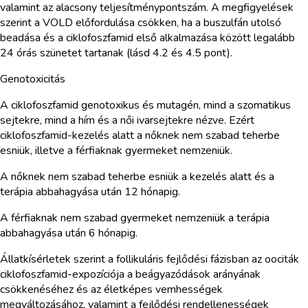
valamint az alacsony teljesítménypontszám. A megfigyelések
szerint a VOLD előfordulása csökken, ha a buszulfán utolsó
beadása és a ciklofoszfamid első alkalmazása között legalább
24 órás szünetet tartanak (lásd 4.2 és 4.5 pont).
Genotoxicitás
A ciklofoszfamid genotoxikus és mutagén, mind a szomatikus
sejtekre, mind a hím és a női ivarsejtekre nézve. Ezért
ciklofoszfamid-kezelés alatt a nőknek nem szabad teherbe
esniük, illetve a férfiaknak gyermeket nemzeniük.
A nőknek nem szabad teherbe esniük a kezelés alatt és a
terápia abbahagyása után 12 hónapig.
A férfiaknak nem szabad gyermeket nemzeniük a terápia
abbahagyása után 6 hónapig.
Állatkísérletek szerint a follikuláris fejlődési fázisban az oociták
ciklofoszfamid-expozíciója a beágyazódások arányának
csökkenéséhez és az életképes vemhességek
megváltozásához, valamint a fejlődési rendellenességek