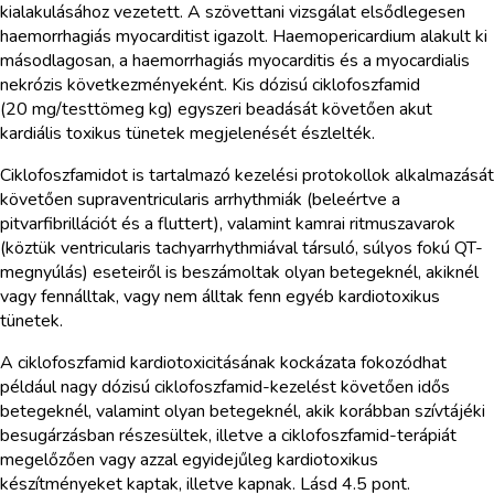
kialakulásához vezetett. A szövettani vizsgálat elsődlegesen
haemorrhagiás myocarditist igazolt. Haemopericardium alakult ki
másodlagosan, a haemorrhagiás myocarditis és a myocardialis
nekrózis következményeként. Kis dózisú ciklofoszfamid
(20 mg/testtömeg kg) egyszeri beadását követően akut
kardiális toxikus tünetek megjelenését észlelték.
Ciklofoszfamidot is tartalmazó kezelési protokollok alkalmazását
követően supraventricularis arrhythmiák (beleértve a
pitvarfibrillációt és a fluttert), valamint kamrai ritmuszavarok
(köztük ventricularis tachyarrhythmiával társuló, súlyos fokú QT-
megnyúlás) eseteiről is beszámoltak olyan betegeknél, akiknél
vagy fennálltak, vagy nem álltak fenn egyéb kardiotoxikus
tünetek.
A ciklofoszfamid kardiotoxicitásának kockázata fokozódhat
például nagy dózisú ciklofoszfamid-kezelést követően idős
betegeknél, valamint olyan betegeknél, akik korábban szívtájéki
besugárzásban részesültek, illetve a ciklofoszfamid-terápiát
megelőzően vagy azzal egyidejűleg kardiotoxikus
készítményeket kaptak, illetve kapnak. Lásd 4.5 pont.