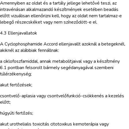
Amennyiben az oldat és a tartály jellege lehetővé teszi, az
intravénásan alkalmazandó készítmények esetében beadás
előtt vizuálisan ellenőrizni kell, hogy az oldat nem tartalmaz-e
lebegő részecskéket vagy nem színeződött-e el.
4.3 Ellenjavallatok
A Cyclophosphamide Accord ellenjavallt azoknál a betegeknél,
akiknél az alábbiak fennállnak:
a ciklofoszfamiddal, annak metabolitjaival vagy a készítmény
6.1 pontban felsorolt bármely segédanyagával szembeni
túlérzékenység;
akut fertőzések;
csontvelő-aplasia vagy csontvelőfunkció-csökkenés a kezelés
előtt;
húgyúti fertőzés;
akut urothelialis toxicitás citotoxikus kemoterápia vagy