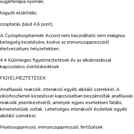
sugárterápia nyomán;
húgyúti elzáródás;
szoptatás (lásd 4.6 pont).
A Cyclophosphamide Accord nem használható nem malignus
betegség kezelésére, kivéve az immunszuppressziót
életveszélyes helyzetekben.
4.4 Különleges figyelmeztetések és az alkalmazással
kapcsolatos óvintézkedések
FIGYELMEZTETÉSEK
Anafilaxiás reakciók, interakció egyéb alkiláló szerekkel. A
ciklofoszfamid-kezeléssel kapcsolatban beszámoltak anafilaxiás
reakciók jelentkezéséről, amelyek egyes esetekben fatális
kimenetelűek voltak. Lehetséges interakciót észleltek egyéb
alkiláló szerekkel.
Myelosuppressio, immunszuppresszió, fertőzések