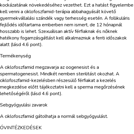
kockázatának növekedéséhez vezethet. Ezt a hatást figyelembe
kell venni a ciklofoszfamid-terápia abbahagyását követő
gyermekvállalási szándék vagy terhesség esetén. A follikuláris
fejlődés időtartama emberben nem ismert, de 12 hónapnál
hosszabb is lehet. Szexuálisan aktív férfiaknak és nőknek
hatékony fogamzásgátlást kell alkalmazniuk a fenti időszakok
alatt (lásd 4.6 pont).
Termékenység
A ciklofoszfamid megzavarja az oogenesist és a
spermatogenesist. Mindkét nemben sterilitást okozhat. A
ciklofoszfamid-kezelésben részesülő férfiakat a kezelés
megkezdése előtt tájékoztatni kell a sperma megőrzésének
lehetőségéről (lásd 4.6 pont).
Sebgyógyulási zavarok
A ciklofoszfamid gátolhatja a normál sebgyógyulást.
ÓVINTÉZKEDÉSEK