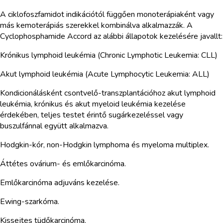
A ciklofoszfamidot indikációtól függően monoterápiaként vagy
más kemoterápiás szerekkel kombinálva alkalmazzák. A
Cyclophosphamide Accord az alábbi állapotok kezelésére javallt:
Krónikus lymphoid leukémia (Chronic Lymphotic Leukemia: CLL)
Akut lymphoid leukémia (Acute Lymphocytic Leukemia: ALL)
Kondicionálásként csontvelő-transzplantációhoz akut lymphoid
leukémia, krónikus és akut myeloid leukémia kezelése
érdekében, teljes testet érintő sugárkezeléssel vagy
buszulfánnal együtt alkalmazva.
Hodgkin-kór, non-Hodgkin lymphoma és myeloma multiplex.
Áttétes ovárium- és emlőkarcinóma.
Emlőkarcinóma adjuváns kezelése.
Ewing-szarkóma.
Kissejtes tüdőkarcinóma.