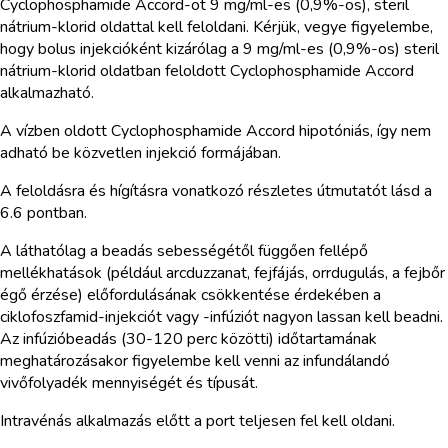
Cyclophosphamide Accord-ot 9 mg/ml-es (0,9%-os), steril
nátrium-klorid oldattal kell feloldani. Kérjük, vegye figyelembe,
hogy bolus injekcióként kizárólag a 9 mg/ml-es (0,9%-os) steril
nátrium-klorid oldatban feloldott Cyclophosphamide Accord
alkalmazható.
A vízben oldott Cyclophosphamide Accord hipotóniás, így nem
adható be közvetlen injekció formájában.
A feloldásra és hígításra vonatkozó részletes útmutatót lásd a
6.6 pontban.
A láthatólag a beadás sebességétől függően fellépő
mellékhatások (például arcduzzanat, fejfájás, orrdugulás, a fejbőr
égő érzése) előfordulásának csökkentése érdekében a
ciklofoszfamid-injekciót vagy -infúziót nagyon lassan kell beadni.
Az infúzióbeadás (30-120 perc közötti) időtartamának
meghatározásakor figyelembe kell venni az infundálandó
vivőfolyadék mennyiségét és típusát.
Intravénás alkalmazás előtt a port teljesen fel kell oldani.