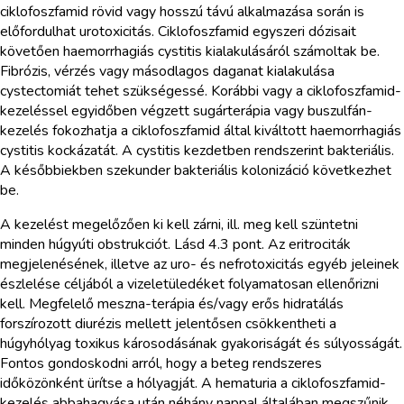
ciklofoszfamid rövid vagy hosszú távú alkalmazása során is
előfordulhat urotoxicitás. Ciklofoszfamid egyszeri dózisait
követően haemorrhagiás cystitis kialakulásáról számoltak be.
Fibrózis, vérzés vagy másodlagos daganat kialakulása
cystectomiát tehet szükségessé. Korábbi vagy a ciklofoszfamid-
kezeléssel egyidőben végzett sugárterápia vagy buszulfán-
kezelés fokozhatja a ciklofoszfamid által kiváltott haemorrhagiás
cystitis kockázatát. A cystitis kezdetben rendszerint bakteriális.
A későbbiekben szekunder bakteriális kolonizáció következhet
be.
A kezelést megelőzően ki kell zárni, ill. meg kell szüntetni
minden húgyúti obstrukciót. Lásd 4.3 pont. Az eritrociták
megjelenésének, illetve az uro- és nefrotoxicitás egyéb jeleinek
észlelése céljából a vizeletüledéket folyamatosan ellenőrizni
kell. Megfelelő meszna-terápia és/vagy erős hidratálás
forszírozott diurézis mellett jelentősen csökkentheti a
húgyhólyag toxikus károsodásának gyakoriságát és súlyosságát.
Fontos gondoskodni arról, hogy a beteg rendszeres
időközönként ürítse a hólyagját. A hematuria a ciklofoszfamid-
kezelés abbahagyása után néhány nappal általában megszűnik,