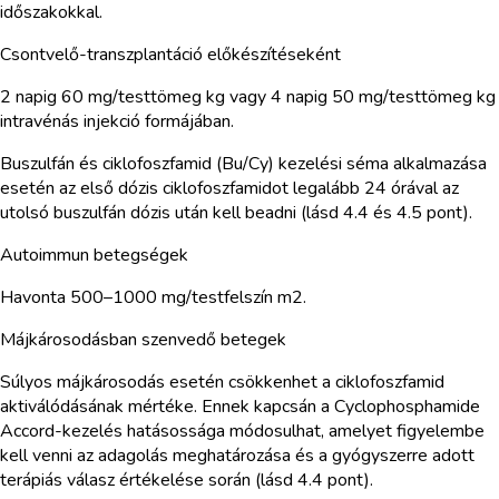
időszakokkal.
Csontvelő-transzplantáció előkészítéseként
2 napig 60 mg/testtömeg kg vagy 4 napig 50 mg/testtömeg kg
intravénás injekció formájában.
Buszulfán és ciklofoszfamid (Bu/Cy) kezelési séma alkalmazása
esetén az első dózis ciklofoszfamidot legalább 24 órával az
utolsó buszulfán dózis után kell beadni (lásd 4.4 és 4.5 pont).
Autoimmun betegségek
Havonta 500–1000 mg/testfelszín m2.
Májkárosodásban szenvedő betegek
Súlyos májkárosodás esetén csökkenhet a ciklofoszfamid
aktiválódásának mértéke. Ennek kapcsán a Cyclophosphamide
Accord-kezelés hatásossága módosulhat, amelyet figyelembe
kell venni az adagolás meghatározása és a gyógyszerre adott
terápiás válasz értékelése során (lásd 4.4 pont).