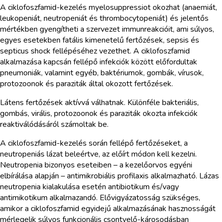
A ciklofoszfamid-kezelés myelosuppressiot okozhat (anaemiát,
leukopeniát, neutropeniát és thrombocytopeniát) és jelentős
mértékben gyengítheti a szervezet immunreakcióit, ami súlyos,
egyes esetekben fatális kimenetelű fertőzések, sepsis és
septicus shock fellépéséhez vezethet. A ciklofoszfamid
alkalmazása kapcsán fellépő infekciók között előfordultak
pneumoniák, valamint egyéb, baktériumok, gombák, vírusok,
protozoonok és paraziták által okozott fertőzések.
Látens fertőzések aktívvá válhatnak. Különféle bakteriális,
gombás, virális, protozoonok és paraziták okozta infekciók
reaktiválódásáról számoltak be.
A ciklofoszfamid-kezelés során fellépő fertőzéseket, a
neutropeniás lázat beleértve, az előírt módon kell kezelni.
Neutropenia bizonyos eseteiben – a kezelőorvos egyéni
elbírálása alapján – antimikrobiális profilaxis alkalmazható. Lázas
neutropenia kialakulása esetén antibiotikum és/vagy
antimikotikum alkalmazandó. Elővigyázatosság szükséges,
amikor a ciklofoszfamid egyidejű alkalmazásának hasznosságát
mérlegelik súlyos funkcionális csontvelő-károsodásban