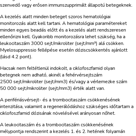
szenvedő vagy erősen immunszupprimált állapotú betegeknek.
A kezelés alatt minden beteget szoros hematológiai
monitorozás alatt kell tartani. A hematológiai paramétereket
minden egyes beadás előtt és a kezelés alatt rendszeresen
ellenőrizni kell. Gyakoribb monitorozásra lehet szükség, ha a
leukocitaszám 3000 sejt/mikroliter (sejt/mm³) alá csökken.
Myelosuppressio fellépése esetén dóziscsökkentés ajánlott
(lásd 4.2 pont).
Hacsak nem feltétlenül indokolt, a ciklofoszfamid olyan
betegnek nem adható, akinél a fehérvérsejtszám
2500 sejt/mikroliter (sejt/mm3) és/vagy a vérlemezke szám
50 000 sejt/mikroliter (sejt/mm3) érték alatt van.
A perifériásvérsejt- és a trombocitaszám csökkenésének
intenzitása, valamint a regenerálódáshoz szükséges időtartam a
ciklofoszfamid dózisának növelésével arányosan nőhet.
A leukocitaszám és a trombocitaszám csökkenésének
mélypontja rendszerint a kezelés 1. és 2. hetének folyamán