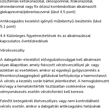
szisztémás ketokonazollal, ciklosporinnal, itrakonazollal,
dronedaronnal vagy fix dózisú kombinációban alkalmazott
glekaprevirral/pibrentaszvirral (lásd 4.5 pont)
Antikoaguláns kezelést igénylő műbillentyű-beültetés (lásd
5.1 pont)
4.4 Különleges figyelmeztetések és az alkalmazással
kapcsolatos óvintézkedések
Vérzésveszély
A dabigatrán-etexilátot elővigyázatossággal kell alkalmazni
olyan állapotban, amely fokozott vérzésveszéllyel jár, vagy
azokban az esetekben, amikor az egyidejű gyógyszerelés a
thrombocytaaggregáció gátlásával befolyásolja a haemostasist.
A vérzés a kezelés során bárhol jelentkezhet. A hemoglobinszint
és/vagy a hematokritérték tisztázatlan csökkenése vagy
vérnyomásesés esetén vérzésforrást kell keresni.
Felnőtt betegeknél életveszélyes vagy nem kontrollálható
vérzés esetén, amikor a dabigatrán antikoaguláns hatásának