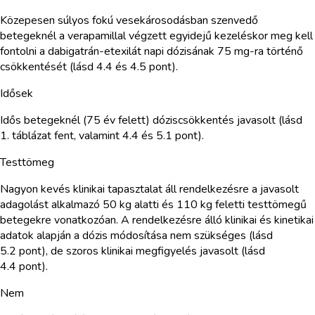
Közepesen súlyos fokú vesekárosodásban szenvedő
betegeknél a verapamillal végzett egyidejű kezeléskor meg kell
fontolni a dabigatrán-etexilát napi dózisának 75 mg-ra történő
csökkentését (lásd 4.4 és 4.5 pont).
Idősek
Idős betegeknél (75 év felett) dóziscsökkentés javasolt (lásd
1. táblázat fent, valamint 4.4 és 5.1 pont).
Testtömeg
Nagyon kevés klinikai tapasztalat áll rendelkezésre a javasolt
adagolást alkalmazó 50 kg alatti és 110 kg feletti testtömegű
betegekre vonatkozóan. A rendelkezésre álló klinikai és kinetikai
adatok alapján a dózis módosítása nem szükséges (lásd
5.2 pont), de szoros klinikai megfigyelés javasolt (lásd
4.4 pont).
Nem