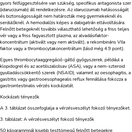
gyors felfüggesztésére van szükség, specifikus antagonista szer
(idarucizumab) áll rendelkezésre. Az idarucizumab hatásosságát
és biztonságosságát nem határozták meg gyermekeknél és
serdülőknél. A hemodialízis képes a dabigatrán eltávolítására.
Felnőtt betegeknél további választható lehetőség a friss teljes
vér vagy a friss fagyasztott plazma, az alvadásifaktor-
koncentrátum (aktivált vagy nem aktivált), a rekombináns VIIa
faktor vagy a thrombocytakoncentrátum (lásd még 4.9 pont).
Egyes thrombocytaaggregáció-gátló gyógyszerek, például a
klopidogrel és az acetilszalicilsav (ASA), vagy a nem-szteroid
gyulladáscsökkentő szerek (NSAID), valamint az oesophagitis, a
gastritis vagy gastrooesophagealis reflux fennállása fokozza a
gastrointestinalis vérzés kockázatát.
Kockázati tényezők
A 3. táblázat összefoglalja a vérzésveszélyt fokozó tényezőket.
3. táblázat: A vérzésveszélyt fokozó tényezők
50 kilogrammnál kisebb testtömegű felnőtt betegekre