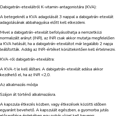
Dabigatrán-etexilátról K-vitamin-antagonistára (KVA):
A betegeknél a KVA adagolását 3 nappal a dabigatrán-etexilát
adagolásának abbahagyása előtt kell elkezdeni.
Mivel a dabigatrán-etexilát befolyásolhatja a nemzetközi
normalizált arányt (INR), az INR csak akkor mutatja megfelelően
a KVA hatását, ha a dabigatrán-etexilátot már legalább 2 napja
leállították. Addig az INR-értéket körültekintően kell értelmezni.
KVA-ról dabigatrán-etexilátra:
A KVA-t le kell állítani. A dabigatrán-etexilát adása akkor
kezdhető el, ha az INR <2,0.
Az alkalmazás módja
Szájon át történő alkalmazásra.
A kapszula étkezés közben, vagy étkezések közötti időben
egyaránt bevehető. A kapszulát egészben, a gyomorba jutás
elősegítése érdekében egy pohár vízzel kell bevenni.