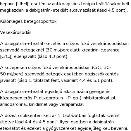
heparin [UFH]) esetén az antikoaguláns terápia leállításakor kell
megkezdeni a dabigatrán-etexilát alkalmazását (lásd 4.5 pont).
Különleges betegcsoportok
Vesekárosodás
A dabigatrán-etexilát-kezelés a súlyos fokú vesekárosodásban
szenvedő betegeknél (30 ml/perc alatti kreatinin-clearance
[CrCl]) ellenjavallt (lásd 4.3 pont).
A közepesen súlyos fokú vesekárosodásban (CrCl: 30-
50 ml/perc) szenvedő betegek esetében dóziscsökkentés
javasolt (lásd 1. táblázat fent, valamint 4.4 és 5.1 pont).
A dabigatrán-etexilát egyidejű alkalmazása gyenge és
közepesen erős P-glikoprotein- (P-gp-) inhibitorokkal, pl.
amiodaronnal, kinidinnel vagy verapamillal
A dózist csökkenteni kell az 1. táblázatban foglaltak szerint
(illetve lásd 4.4 és 4.5 pont). Ilyen esetben a dabigatrán-
etexilátot és ezeket a gyógyszereket egyidejűleg kell bevenni.