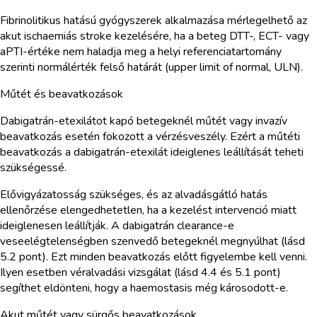
Fibrinolitikus hatású gyógyszerek alkalmazása mérlegelhető az
akut ischaemiás stroke kezelésére, ha a beteg DTT-, ECT- vagy
aPTI-értéke nem haladja meg a helyi referenciatartomány
szerinti normálérték felső határát (upper limit of normal, ULN).
Műtét és beavatkozások
Dabigatrán-etexilátot kapó betegeknél műtét vagy invazív
beavatkozás esetén fokozott a vérzésveszély. Ezért a műtéti
beavatkozás a dabigatrán-etexilát ideiglenes leállítását teheti
szükségessé.
Elővigyázatosság szükséges, és az alvadásgátló hatás
ellenőrzése elengedhetetlen, ha a kezelést intervenció miatt
ideiglenesen leállítják. A dabigatrán clearance-e
veseelégtelenségben szenvedő betegeknél megnyúlhat (lásd
5.2 pont). Ezt minden beavatkozás előtt figyelembe kell venni.
Ilyen esetben véralvadási vizsgálat (lásd 4.4 és 5.1 pont)
segíthet eldönteni, hogy a haemostasis még károsodott-e.
Akut műtét vagy sürgős beavatkozások