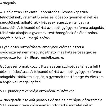
Adagolás
A Dabigatran Etexilate Laboratorios Liconsa kapszula
felnőtteknek, valamint 8 éves és idősebb gyermekeknek és
serdülőknek adható, akik képesek egészben lenyelni a
kapszulát. A felírandó dózist az adott gyógyszerforma adagolási
táblázata alapján, a gyermek testtömegének és életkorának
megfelelően kell megállapítani.
Olyan dózis biztosítására, amelynek elérése ezzel a
gyógyszerrel nem megvalósítható, más hatáserősségek és
gyógyszerformák állnak rendelkezésre.
Gyógyszerformák közti váltás esetén szükséges lehet a felírt
dózis módosítása. A felírandó dózist az adott gyógyszerforma
adagolási táblázata alapján, a gyermek testtömege és életkora
alapján kell megállapítani.
VTE primer prevenciója ortopédiai műtéteknél
A dabigatrán-etexilát javasolt dózisa és a terápia időtartama a
VTE primer prevenciója esetén ortopédiai műtéteknél az