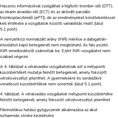
Hasznos információval szolgálhat a hígított-trombin-idő (DTT),
az ekarin alvadási idő (ECT) és az aktivált parciális
tromboplasztinidő (aPTI), de az eredményeket körültekintéssel
kell értékelni a vizsgálatok közötti variabilitás miatt (lásd
5.1 pont).
A nemzetközi normalizált arány (INR) mérése a dabigatrán-
etexilátot kapó betegeknél nem megbízható, és fals pozitív
INR-emelkedésről számoltak be. Ezért INR-vizsgálatot nem
szabad végezni.
A 4. táblázat a véralvadási vizsgálatoknak azt a mélyponti
küszöbértékét mutatja felnőtt betegeknél, amely fokozott
vérzésveszélyt jelenthet. A gyermekekre és serdülőkre
vonatkozó küszöbértékek nem ismertek (lásd 5.1 pont).
4. táblázat: A véralvadási vizsgálatok mélyponti küszöbértéke
felnőtt betegeknél, amely fokozott vérzésveszélyt jelenthet
Fibrinolitikus hatású gyógyszerek alkalmazása az akut
ischaemiás stroke kezelésére