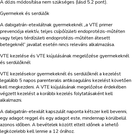
A dózis módosítása nem szükséges (lásd 5.2 pont).
Gyermekek és serdülők
A dabigatrán-etexilátnak gyermekeknél „a VTE primer
prevenciója elektív, teljes csípőízületi endoprotézis-műtéten
vagy teljes térdízületi endoprotézis-műtéten átesett
betegeknél” javallat esetén nincs releváns alkalmazása.
VTE kezelése és VTE kiújulásának megelőzése gyermekeknél
és serdülőknél
VTE kezelésekor gyermekeknél és serdülőknél a kezelést
legalább 5 napos parenteralis antikoaguláns kezelést követően
kell megkezdeni. A VTE kiújulásának megelőzése érdekében
végzett kezelést a korábbi kezelés folytatásaként kell
alkalmazni.
A dabigatrán-etexilát kapszulát naponta kétszer kell bevenni,
egy adagot reggel és egy adagot este, mindennap körülbelül
azonos időben. A bevételek között eltelt időnek a lehető
legközelebb kell lennie a 12 órához.