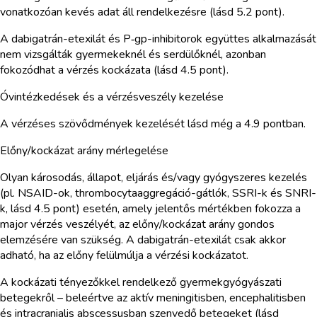
vonatkozóan kevés adat áll rendelkezésre (lásd 5.2 pont).
A dabigatrán-etexilát és P‑gp-inhibitorok együttes alkalmazását
nem vizsgálták gyermekeknél és serdülőknél, azonban
fokozódhat a vérzés kockázata (lásd 4.5 pont).
Óvintézkedések és a vérzésveszély kezelése
A vérzéses szövődmények kezelését lásd még a 4.9 pontban.
Előny/kockázat arány mérlegelése
Olyan károsodás, állapot, eljárás és/vagy gyógyszeres kezelés
(pl. NSAID-ok, thrombocytaaggregáció-gátlók, SSRI-k és SNRI-
k, lásd 4.5 pont) esetén, amely jelentős mértékben fokozza a
major vérzés veszélyét, az előny/kockázat arány gondos
elemzésére van szükség. A dabigatrán-etexilát csak akkor
adható, ha az előny felülmúlja a vérzési kockázatot.
A kockázati tényezőkkel rendelkező gyermekgyógyászati
betegekről – beleértve az aktív meningitisben, encephalitisben
és intracranialis abscessusban szenvedő betegeket (lásd