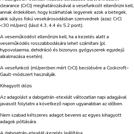
clearance (CrCl) meghatározásával a vesefunkciót ellenőrizni kell,
annak érdekében, hogy kizárhatóak legyenek azok a betegek,
akik súlyos fokú vesekárosodásban szenvednek (azaz: CrCl
<30 ml/perc) (lásd 4.3, 4.4 és 5.2 pont).
A veseműködést ellenőrizni kell, ha a kezelés alatt a
veseműködés rosszabbodására lehet számítani (pl.
hypovolaemia, dehidráció és bizonyos gyógyszerek egyidejű
alkalmazása esetén).
A vesefunkció (ml/percben mért CrCl) becslésére a Cockcroft–
Gault-módszert használják.
Kihagyott dózis
Az adagolást a dabigatrán-etexilát változatlan napi adagjával
javasolt folytatni a következő napon ugyanabban az időben.
Nem szabad kétszeres adagot bevenni az egyes kihagyott
adagok pótlására.
A dabigatrán-etexilát-kezelés leállítása