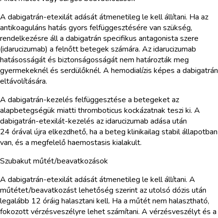
A dabigatrán-etexilát adását átmenetileg le kell állítani. Ha az
antikoaguláns hatás gyors felfüggesztésére van szükség,
rendelkezésre áll a dabigatrán specifikus antagonista szere
(idarucizumab) a felnőtt betegek számára. Az idarucizumab
hatásosságát és biztonságosságát nem határozták meg
gyermekeknél és serdülőknél. A hemodialízis képes a dabigatrán
eltávolítására.
A dabigatrán-kezelés felfüggesztése a betegeket az
alapbetegségük miatti thromboticus kockázatnak teszi ki. A
dabigatrán-etexilát-kezelés az idarucizumab adása után
24 órával újra elkezdhető, ha a beteg klinikailag stabil állapotban
van, és a megfelelő haemostasis kialakult.
Szubakut műtét/beavatkozások
A dabigatrán-etexilát adását átmenetileg le kell állítani. A
műtétet/beavatkozást lehetőség szerint az utolsó dózis után
legalább 12 óráig halasztani kell. Ha a műtét nem halasztható,
fokozott vérzésveszélyre lehet számítani. A vérzésveszélyt és a