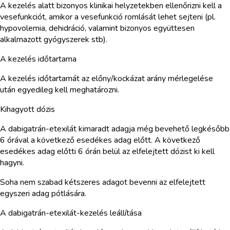
A kezelés alatt bizonyos klinikai helyzetekben ellenőrizni kell a
vesefunkciót, amikor a vesefunkció romlását lehet sejteni (pl.
hypovolemia, dehidráció, valamint bizonyos együttesen
alkalmazott gyógyszerek stb).
A kezelés időtartama
A kezelés időtartamát az előny/kockázat arány mérlegelése
után egyedileg kell meghatározni.
Kihagyott dózis
A dabigatrán-etexilát kimaradt adagja még bevehető legkésőbb
6 órával a következő esedékes adag előtt. A következő
esedékes adag előtti 6 órán belül az elfelejtett dózist ki kell
hagyni.
Soha nem szabad kétszeres adagot bevenni az elfelejtett
egyszeri adag pótlására.
A dabigatrán-etexilát-kezelés leállítása