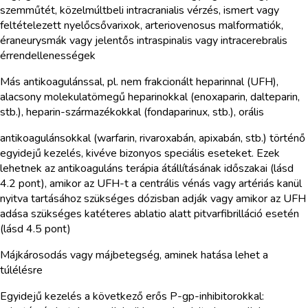
szemműtét, közelmúltbeli intracranialis vérzés, ismert vagy
feltételezett nyelőcsővarixok, arteriovenosus malformatiók,
éraneurysmák vagy jelentős intraspinalis vagy intracerebralis
érrendellenességek
Más antikoagulánssal, pl. nem frakcionált heparinnal (UFH),
alacsony molekulatömegű heparinokkal (enoxaparin, dalteparin,
stb.), heparin-származékokkal (fondaparinux, stb.), orális
antikoagulánsokkal (warfarin, rivaroxabán, apixabán, stb.) történő
egyidejű kezelés, kivéve bizonyos speciális eseteket. Ezek
lehetnek az antikoaguláns terápia átállításának időszakai (lásd
4.2 pont), amikor az UFH-t a centrális vénás vagy artériás kanül
nyitva tartásához szükséges dózisban adják vagy amikor az UFH
adása szükséges katéteres ablatio alatt pitvarfibrilláció esetén
(lásd 4.5 pont)
Májkárosodás vagy májbetegség, aminek hatása lehet a
túlélésre
Egyidejű kezelés a következő erős P-gp-inhibitorokkal: