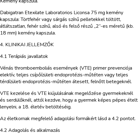
Kemény kapszula.
Dabigatran Etexilate Laboratorios Liconsa 75 mg kemény
kapszula: Törtfehér vagy sárgás színű pelletekkel töltött,
átlátszatlan, fehér színű, alsó és felső részű „2”-es méretű (kb.
18 mm) kemény kapszula.
4. KLINIKAI JELLEMZŐK
4.1 Terápiás javallatok
Vénás thromboemboliás események (VTE) primer prevenciója
elektív, teljes csípőízületi endoprotézis-műtéten vagy teljes
térdízületi endoprotézis-műtéten átesett, felnőtt betegeknél.
VTE kezelése és VTE kiújulásának megelőzése gyermekeknél
és serdülőknél, attól kezdve, hogy a gyermek képes pépes ételt
lenyelni, a 18. életév betöltéséig.
Az életkornak megfelelő adagolási formákért lásd a 4.2 pontot.
4.2 Adagolás és alkalmazás