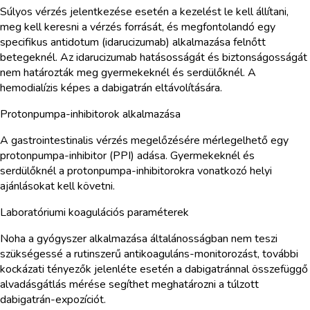
Súlyos vérzés jelentkezése esetén a kezelést le kell állítani,
meg kell keresni a vérzés forrását, és megfontolandó egy
specifikus antidotum (idarucizumab) alkalmazása felnőtt
betegeknél. Az idarucizumab hatásosságát és biztonságosságát
nem határozták meg gyermekeknél és serdülőknél. A
hemodialízis képes a dabigatrán eltávolítására.
Protonpumpa-inhibitorok alkalmazása
A gastrointestinalis vérzés megelőzésére mérlegelhető egy
protonpumpa-inhibitor (PPI) adása. Gyermekeknél és
serdülőknél a protonpumpa-inhibitorokra vonatkozó helyi
ajánlásokat kell követni.
Laboratóriumi koagulációs paraméterek
Noha a gyógyszer alkalmazása általánosságban nem teszi
szükségessé a rutinszerű antikoaguláns-monitorozást, további
kockázati tényezők jelenléte esetén a dabigatránnal összefüggő
alvadásgátlás mérése segíthet meghatározni a túlzott
dabigatrán-expozíciót.