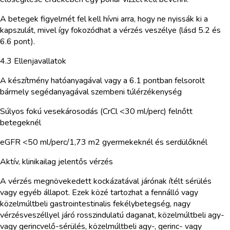
A betegek figyelmét fel kell hívni arra, hogy ne nyissák ki a
kapszulát, mivel így fokozódhat a vérzés veszélye (lásd 5.2 és
6.6 pont).
4.3 Ellenjavallatok
A készítmény hatóanyagával vagy a 6.1 pontban felsorolt
bármely segédanyagával szembeni túlérzékenység
Súlyos fokú vesekárosodás (CrCl <30 ml/perc) felnőtt
betegeknél
eGFR <50 ml/perc/1,73 m2 gyermekeknél és serdülőknél
Aktív, klinikailag jelentős vérzés
A vérzés megnövekedett kockázatával járónak ítélt sérülés
vagy egyéb állapot. Ezek közé tartozhat a fennálló vagy
közelmúltbeli gastrointestinalis fekélybetegség, nagy
vérzésveszéllyel járó rosszindulatú daganat, közelmúltbeli agy-
vagy gerincvelő-sérülés, közelmúltbeli agy-, gerinc- vagy