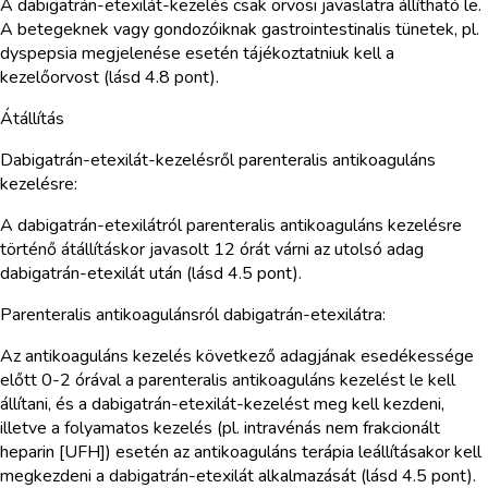
A dabigatrán-etexilát-kezelés csak orvosi javaslatra állítható le.
A betegeknek vagy gondozóiknak gastrointestinalis tünetek, pl.
dyspepsia megjelenése esetén tájékoztatniuk kell a
kezelőorvost (lásd 4.8 pont).
Átállítás
Dabigatrán-etexilát-kezelésről parenteralis antikoaguláns
kezelésre:
A dabigatrán-etexilátról parenteralis antikoaguláns kezelésre
történő átállításkor javasolt 12 órát várni az utolsó adag
dabigatrán-etexilát után (lásd 4.5 pont).
Parenteralis antikoagulánsról dabigatrán-etexilátra:
Az antikoaguláns kezelés következő adagjának esedékessége
előtt 0-2 órával a parenteralis antikoaguláns kezelést le kell
állítani, és a dabigatrán-etexilát-kezelést meg kell kezdeni,
illetve a folyamatos kezelés (pl. intravénás nem frakcionált
heparin [UFH]) esetén az antikoaguláns terápia leállításakor kell
megkezdeni a dabigatrán-etexilát alkalmazását (lásd 4.5 pont).