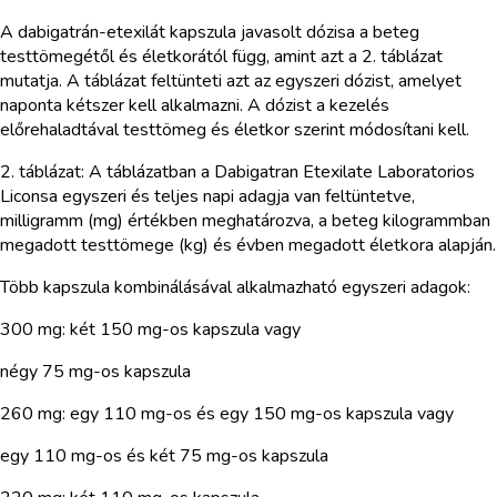
A dabigatrán-etexilát kapszula javasolt dózisa a beteg
testtömegétől és életkorától függ, amint azt a 2. táblázat
mutatja. A táblázat feltünteti azt az egyszeri dózist, amelyet
naponta kétszer kell alkalmazni. A dózist a kezelés
előrehaladtával testtömeg és életkor szerint módosítani kell.
2. táblázat: A táblázatban a Dabigatran Etexilate Laboratorios
Liconsa egyszeri és teljes napi adagja van feltüntetve,
milligramm (mg) értékben meghatározva, a beteg kilogrammban
megadott testtömege (kg) és évben megadott életkora alapján.
Több kapszula kombinálásával alkalmazható egyszeri adagok:
300 mg: két 150 mg-os kapszula vagy
négy 75 mg-os kapszula
260 mg: egy 110 mg-os és egy 150 mg-os kapszula vagy
egy 110 mg-os és két 75 mg-os kapszula