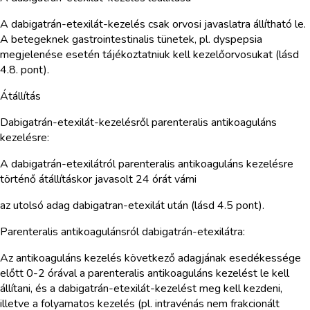
A dabigatrán-etexilát-kezelés csak orvosi javaslatra állítható le.
A betegeknek gastrointestinalis tünetek, pl. dyspepsia
megjelenése esetén tájékoztatniuk kell kezelőorvosukat (lásd
4.8. pont).
Átállítás
Dabigatrán-etexilát-kezelésről parenteralis antikoaguláns
kezelésre:
A dabigatrán-etexilátról parenteralis antikoaguláns kezelésre
történő átállításkor javasolt 24 órát várni
az utolsó adag dabigatran-etexilát után (lásd 4.5 pont).
Parenteralis antikoagulánsról dabigatrán-etexilátra:
Az antikoaguláns kezelés következő adagjának esedékessége
előtt 0-2 órával a parenteralis antikoaguláns kezelést le kell
állítani, és a dabigatrán-etexilát-kezelést meg kell kezdeni,
illetve a folyamatos kezelés (pl. intravénás nem frakcionált