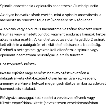
Spinalis anaesthesia / epiduralis anaesthesia / lumbalpunctio
Az olyan beavatkozások esetén, mint a spinalis anaesthesia, a
haemostasis rendszer teljes működésére szükség lehet.
A spinalis vagy epiduralis haematoma veszélye fokozott lehet
traumás vagy ismételt punctio, valamint epiduralis kanülök tartós
alkalmazása esetén. A kanül eltávolítása után legalább 2 órának
kell eltelnie a dabigatrán-etexilát első dózisának a beadásáig.
Ezeknél a betegeknél gyakran kell ellenőrizni a spinalis vagy
epiduralis haematoma neurológiai jeleit és tüneteit.
Posztoperatív időszak
Invazív eljárást vagy sebészi beavatkozást követően a
dabigatrán-etexilát-kezelést olyan hamar újra kell kezdeni,
amennyire a klinikai helyzet megengedi, illetve amikor az adekvát
haemostasis kialakult.
Elővigyázatossággal kell kezelni a vérzésveszélynek vagy
túlzott expozíciónak kitett (nevezetesen vesekárosodásban