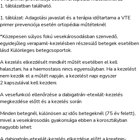
1. táblázatban található.
1. táblázat: Adagolási javaslat és a terápia időtartama a VTE
primer prevenciója esetén ortopédiai műtéteknél
*Közepesen súlyos fokú vesekárosodásban szenvedő,
egyidejűleg verapamil-kezelésben részesülő betegek esetében
lásd Különleges betegcsoportok.
A kezelés elkezdését mindkét műtét esetében el kell
halasztani, ha a haemostasis nincs egyensúlyban. Ha a kezelést
nem kezdik el a műtét napján, a kezelést napi egyszer
2 kapszulával kell kezdeni.
A vesefunkció ellenőrzése a dabigatrán-etexilát-kezelés
megkezdése előtt és a kezelés során
Minden betegnél, különösen az idős betegeknél (75 év felett),
mivel a vesekárosodás gyakorisága ebben a korosztályban
nagyobb lehet:
A dabigatrán-etexilát-kezelés elkezdése előtt a kreatinin-