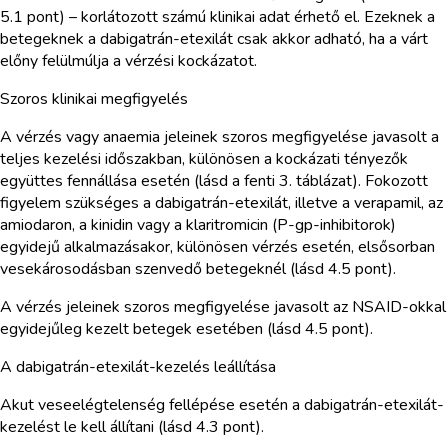
5.1 pont) – korlátozott számú klinikai adat érhető el. Ezeknek a
betegeknek a dabigatrán-etexilát csak akkor adható, ha a várt
előny felülmúlja a vérzési kockázatot.
Szoros klinikai megfigyelés
A vérzés vagy anaemia jeleinek szoros megfigyelése javasolt a
teljes kezelési időszakban, különösen a kockázati tényezők
együttes fennállása esetén (lásd a fenti 3. táblázat). Fokozott
figyelem szükséges a dabigatrán-etexilát, illetve a verapamil, az
amiodaron, a kinidin vagy a klaritromicin (P-gp-inhibitorok)
egyidejű alkalmazásakor, különösen vérzés esetén, elsősorban
vesekárosodásban szenvedő betegeknél (lásd 4.5 pont).
A vérzés jeleinek szoros megfigyelése javasolt az NSAID-okkal
egyidejűleg kezelt betegek esetében (lásd 4.5 pont).
A dabigatrán-etexilát-kezelés leállítása
Akut veseelégtelenség fellépése esetén a dabigatrán-etexilát-
kezelést le kell állítani (lásd 4.3 pont).