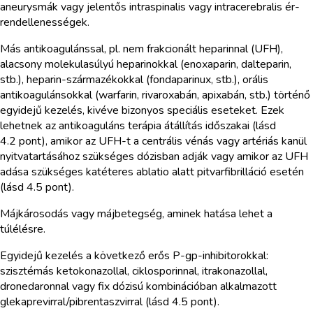
aneurysmák vagy jelentős intraspinalis vagy intracerebralis ér-
rendellenességek.
Más antikoagulánssal, pl. nem frakcionált heparinnal (UFH),
alacsony molekulasúlyú heparinokkal (enoxaparin, dalteparin,
stb.), heparin-származékokkal (fondaparinux, stb.), orális
antikoagulánsokkal (warfarin, rivaroxabán, apixabán, stb.) történő
egyidejű kezelés, kivéve bizonyos speciális eseteket. Ezek
lehetnek az antikoaguláns terápia átállítás időszakai (lásd
4.2 pont), amikor az UFH-t a centrális vénás vagy artériás kanül
nyitvatartásához szükséges dózisban adják vagy amikor az UFH
adása szükséges katéteres ablatio alatt pitvarfibrilláció esetén
(lásd 4.5 pont).
Májkárosodás vagy májbetegség, aminek hatása lehet a
túlélésre.
Egyidejű kezelés a következő erős P-gp-inhibitorokkal:
szisztémás ketokonazollal, ciklosporinnal, itrakonazollal,
dronedaronnal vagy fix dózisú kombinációban alkalmazott
glekaprevirral/pibrentaszvirral (lásd 4.5 pont).