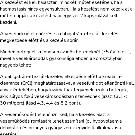
A kezelést el kell halasztani mindkét műtét esetében, ha a
haemostasis nincs egyensúlyban. Ha a kezelést nem kezdik el a
műtét napján, a kezelést napi egyszer 2 kapszulával kell
kezdeni.
A vesefunkció ellenőrzése a dabigatrán-etexilát-kezelés
megkezdése előtt és a kezelés során
Minden betegnél, különösen az idős betegeknél (75 év felett),
mivel a vesekárosodás gyakorisága ebben a korosztályban
nagyobb lehet:
A dabigatrán-etexilát-kezelés elkezdése előtt a kreatinin-
clearance (CrCl) meghatározásával a vesefunkciót ellenőrizni kell,
annak érdekében, hogy kizárhatóak legyenek azok a betegek,
akik súlyos fokú vesekárosodásban szenvednek (azaz: CrCl <
30 ml/perc) (lásd 4.3, 4.4 és 5.2 pont).
A veseműködést ellenőrizni kell, ha a kezelés alatt a
veseműködés romlására lehet számítani (pl. hypovolaemia,
dehidráció és bizonyos gyógyszerek egyidejű alkalmazása
esetén).