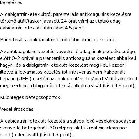
kezelésre:
A dabigatrán-etexilátról parenterális antikoaguláns kezelésre
történő átállításkor javasolt 24 órát várni az utolsó adag
dabigatrán-etexilát után (lásd 4.5 pont).
Parenterális antikoagulánsokról dabigatrán-etexilátra:
Az antikoaguláns kezelés következő adagjának esedékessége
előtt 0-2 órával a parenterális antikoaguláns kezelést abba kell
hagyni, és a dabigatrán-etexilát-kezelést meg kell kezdeni,
illetve a folyamatos kezelés (pl. intravénás nem frakcionált
heparin (UFH)) esetén az antikoaguláns terápia leállításakor kell
megkezdeni a dabigatrán-etexilát alkalmazását (lásd 4.5 pont).
Különleges betegcsoportok
Vesekárosodás
A dabigatrán-etexilát-kezelés a súlyos fokú vesekárosodásban
szenvedő betegeknél (30 ml/perc alatti kreatinin-clearance
(CrCl)) ellenjavallt (lásd 4.3 pont).