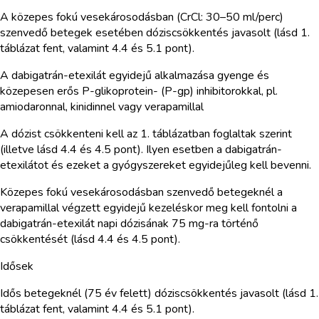
A közepes fokú vesekárosodásban (CrCl: 30–50 ml/perc)
szenvedő betegek esetében dóziscsökkentés javasolt (lásd 1.
táblázat fent, valamint 4.4 és 5.1 pont).
A dabigatrán-etexilát egyidejű alkalmazása gyenge és
közepesen erős P-glikoprotein- (P-gp) inhibitorokkal, pl.
amiodaronnal, kinidinnel vagy verapamillal
A dózist csökkenteni kell az 1. táblázatban foglaltak szerint
(illetve lásd 4.4 és 4.5 pont). Ilyen esetben a dabigatrán-
etexilátot és ezeket a gyógyszereket egyidejűleg kell bevenni.
Közepes fokú vesekárosodásban szenvedő betegeknél a
verapamillal végzett egyidejű kezeléskor meg kell fontolni a
dabigatrán-etexilát napi dózisának 75 mg-ra történő
csökkentését (lásd 4.4 és 4.5 pont).
Idősek
Idős betegeknél (75 év felett) dóziscsökkentés javasolt (lásd 1.
táblázat fent, valamint 4.4 és 5.1 pont).