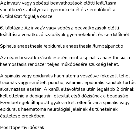
Az invazív vagy sebészi beavatkozások előtti leállításra
vonatkozó szabályokat gyermekeknél és serdülőknél a
6. táblázat foglalja össze.
6. táblázat: Az invazív vagy sebészi beavatkozások előtti
leállításra vonatkozó szabályok gyermekeknél és serdülőknél
Spinalis anaesthesia /epiduralis anaesthesia /lumbalpunctio
Az olyan beavatkozások esetén, mint a spinalis anaesthesia, a
haemostasis rendszer teljes működésére szükség lehet.
A spinalis vagy epiduralis haematoma veszélye fokozott lehet
traumás vagy ismételt punctio, valamint epiduralis kanülök tartós
alkalmazása esetén. A kanül eltávolítása után legalább 2 órának
kell eltelnie a dabigatrán-etexilát első dózisának a beadásáig.
Ezen betegek állapotát gyakran kell ellenőrizni a spinalis vagy
epiduralis haematoma neurológiai jeleinek és tüneteinek
észlelése érdekében.
Posztopertív időszak