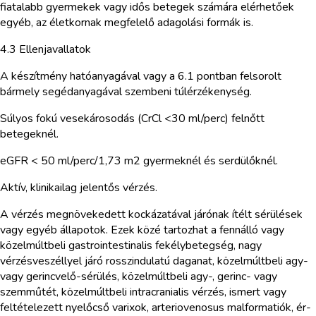
fiatalabb gyermekek vagy idős betegek számára elérhetőek
egyéb, az életkornak megfelelő adagolási formák is.
4.3 Ellenjavallatok
A készítmény hatóanyagával vagy a 6.1 pontban felsorolt
bármely segédanyagával szembeni túlérzékenység.
Súlyos fokú vesekárosodás (CrCl <30 ml/perc) felnőtt
betegeknél.
eGFR < 50 ml/perc/1,73 m2 gyermeknél és serdülőknél.
Aktív, klinikailag jelentős vérzés.
A vérzés megnövekedett kockázatával járónak ítélt sérülések
vagy egyéb állapotok. Ezek közé tartozhat a fennálló vagy
közelmúltbeli gastrointestinalis fekélybetegség, nagy
vérzésveszéllyel járó rosszindulatú daganat, közelmúltbeli agy-
vagy gerincvelő-sérülés, közelmúltbeli agy-, gerinc- vagy
szemműtét, közelmúltbeli intracranialis vérzés, ismert vagy
feltételezett nyelőcső varixok, arteriovenosus malformatiók, ér-