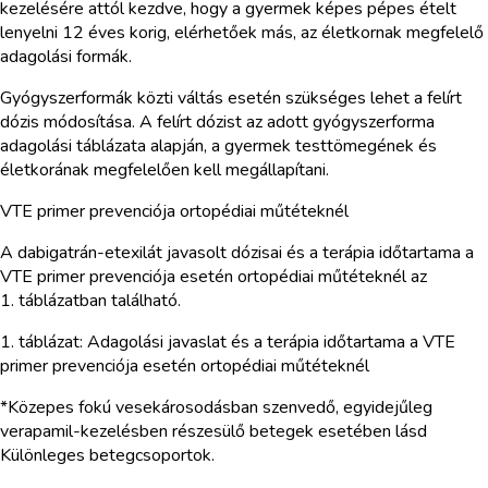
kezelésére attól kezdve, hogy a gyermek képes pépes ételt
lenyelni 12 éves korig, elérhetőek más, az életkornak megfelelő
adagolási formák.
Gyógyszerformák közti váltás esetén szükséges lehet a felírt
dózis módosítása. A felírt dózist az adott gyógyszerforma
adagolási táblázata alapján, a gyermek testtömegének és
életkorának megfelelően kell megállapítani.
VTE primer prevenciója ortopédiai műtéteknél
A dabigatrán-etexilát javasolt dózisai és a terápia időtartama a
VTE primer prevenciója esetén ortopédiai műtéteknél az
1. táblázatban található.
1. táblázat: Adagolási javaslat és a terápia időtartama a VTE
primer prevenciója esetén ortopédiai műtéteknél
*Közepes fokú vesekárosodásban szenvedő, egyidejűleg
verapamil-kezelésben részesülő betegek esetében lásd
Különleges betegcsoportok.