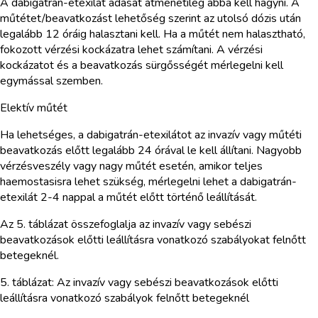
A dabigatrán-etexilát adását átmenetileg abba kell hagyni. A
műtétet/beavatkozást lehetőség szerint az utolsó dózis után
legalább 12 óráig halasztani kell. Ha a műtét nem halasztható,
fokozott vérzési kockázatra lehet számítani. A vérzési
kockázatot és a beavatkozás sürgősségét mérlegelni kell
egymással szemben.
Elektív műtét
Ha lehetséges, a dabigatrán-etexilátot az invazív vagy műtéti
beavatkozás előtt legalább 24 órával le kell állítani. Nagyobb
vérzésveszély vagy nagy műtét esetén, amikor teljes
haemostasisra lehet szükség, mérlegelni lehet a dabigatrán-
etexilát 2-4 nappal a műtét előtt történő leállítását.
Az 5. táblázat összefoglalja az invazív vagy sebészi
beavatkozások előtti leállításra vonatkozó szabályokat felnőtt
betegeknél.
5. táblázat: Az invazív vagy sebészi beavatkozások előtti
leállításra vonatkozó szabályok felnőtt betegeknél