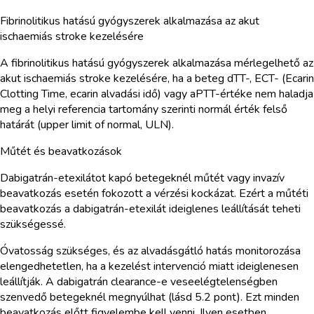
Fibrinolitikus hatású gyógyszerek alkalmazása az akut
ischaemiás stroke kezelésére
A fibrinolitikus hatású gyógyszerek alkalmazása mérlegelhető az
akut ischaemiás stroke kezelésére, ha a beteg dTT-, ECT- (Ecarin
Clotting Time, ecarin alvadási idő) vagy aPTT-értéke nem haladja
meg a helyi referencia tartomány szerinti normál érték felső
határát (upper limit of normal, ULN).
Műtét és beavatkozások
Dabigatrán-etexilátot kapó betegeknél műtét vagy invazív
beavatkozás esetén fokozott a vérzési kockázat. Ezért a műtéti
beavatkozás a dabigatrán-etexilát ideiglenes leállítását teheti
szükségessé.
Óvatosság szükséges, és az alvadásgátló hatás monitorozása
elengedhetetlen, ha a kezelést intervenció miatt ideiglenesen
leállítják. A dabigatrán clearance-e veseelégtelenségben
szenvedő betegeknél megnyúlhat (lásd 5.2 pont). Ezt minden
beavatkozás előtt figyelembe kell venni. Ilyen esetben