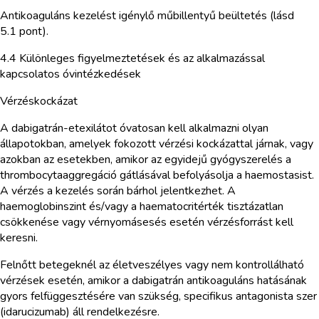
Antikoaguláns kezelést igénylő műbillentyű beültetés (lásd
5.1 pont).
4.4 Különleges figyelmeztetések és az alkalmazással
kapcsolatos óvintézkedések
Vérzéskockázat
A dabigatrán-etexilátot óvatosan kell alkalmazni olyan
állapotokban, amelyek fokozott vérzési kockázattal járnak, vagy
azokban az esetekben, amikor az egyidejű gyógyszerelés a
thrombocytaaggregáció gátlásával befolyásolja a haemostasist.
A vérzés a kezelés során bárhol jelentkezhet. A
haemoglobinszint és/vagy a haematocritérték tisztázatlan
csökkenése vagy vérnyomásesés esetén vérzésforrást kell
keresni.
Felnőtt betegeknél az életveszélyes vagy nem kontrollálható
vérzések esetén, amikor a dabigatrán antikoaguláns hatásának
gyors felfüggesztésére van szükség, specifikus antagonista szer
(idarucizumab) áll rendelkezésre.