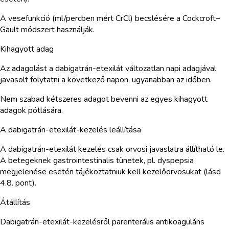
A vesefunkció (ml/percben mért CrCl) becslésére a Cockcroft–
Gault módszert használják.
Kihagyott adag
Az adagolást a dabigatrán-etexilát változatlan napi adagjával
javasolt folytatni a következő napon, ugyanabban az időben.
Nem szabad kétszeres adagot bevenni az egyes kihagyott
adagok pótlására.
A dabigatrán-etexilát-kezelés leállítása
A dabigatrán-etexilát kezelés csak orvosi javaslatra állítható le.
A betegeknek gastrointestinalis tünetek, pl. dyspepsia
megjelenése esetén tájékoztatniuk kell kezelőorvosukat (lásd
4.8. pont).
Átállítás
Dabigatrán-etexilát-kezelésről parenterális antikoaguláns