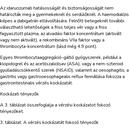
Az idarucizumab hatásosságát és biztonságosságát nem
határozták meg a gyermekeknél és serdülőknél. A haemodialízis
képes a dabigatrán eltávolítására. Felnőtt betegeknél további
választható lehetőségek a friss teljes vér vagy a friss
fagyasztott plazma, az alvadási faktor koncentrátum (aktivált
vagy nem aktivált), a rekombináns VIIa faktor vagy a
thrombocyta-koncentrátum (lásd még 4.9 pont).
Egyes thrombocytaaggregáció-gátló gyógyszerek, például a
klopidogrel és az acetilszalicilsav (ASA), vagy a nem-szteroid
gyulladáscsökkentő szerek (NSAID), valamint az oesophagitis, a
gastritis vagy gastrooesophagealis reflux fennállása fokozza a
gastrointestinalis vérzés kockázatát.
Kockázati tényezők
A 3. táblázat összefoglalja a vérzési kockázatot fokozó
tényezőket.
3. táblázat: A vérzés kockázatát fokozó tényezők