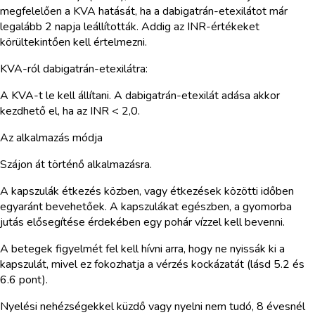
megfelelően a KVA hatását, ha a dabigatrán-etexilátot már
legalább 2 napja leállították. Addig az INR-értékeket
körültekintően kell értelmezni.
KVA-ról dabigatrán-etexilátra:
A KVA-t le kell állítani. A dabigatrán-etexilát adása akkor
kezdhető el, ha az INR < 2,0.
Az alkalmazás módja
Szájon át történő alkalmazásra.
A kapszulák étkezés közben, vagy étkezések közötti időben
egyaránt bevehetőek. A kapszulákat egészben, a gyomorba
jutás elősegítése érdekében egy pohár vízzel kell bevenni.
A betegek figyelmét fel kell hívni arra, hogy ne nyissák ki a
kapszulát, mivel ez fokozhatja a vérzés kockázatát (lásd 5.2 és
6.6 pont).
Nyelési nehézségekkel küzdő vagy nyelni nem tudó, 8 évesnél