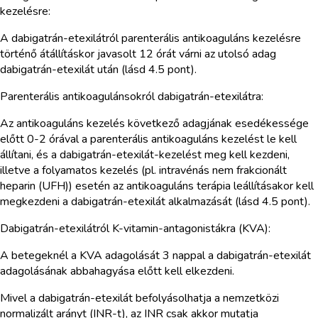
kezelésre:
A dabigatrán-etexilátról parenterális antikoaguláns kezelésre
történő átállításkor javasolt 12 órát várni az utolsó adag
dabigatrán-etexilát után (lásd 4.5 pont).
Parenterális antikoagulánsokról dabigatrán-etexilátra:
Az antikoaguláns kezelés következő adagjának esedékessége
előtt 0-2 órával a parenterális antikoaguláns kezelést le kell
állítani, és a dabigatrán-etexilát-kezelést meg kell kezdeni,
illetve a folyamatos kezelés (pl. intravénás nem frakcionált
heparin (UFH)) esetén az antikoaguláns terápia leállításakor kell
megkezdeni a dabigatrán-etexilát alkalmazását (lásd 4.5 pont).
Dabigatrán-etexilátról K-vitamin-antagonistákra (KVA):
A betegeknél a KVA adagolását 3 nappal a dabigatrán-etexilát
adagolásának abbahagyása előtt kell elkezdeni.
Mivel a dabigatrán-etexilát befolyásolhatja a nemzetközi
normalizált arányt (INR-t), az INR csak akkor mutatja