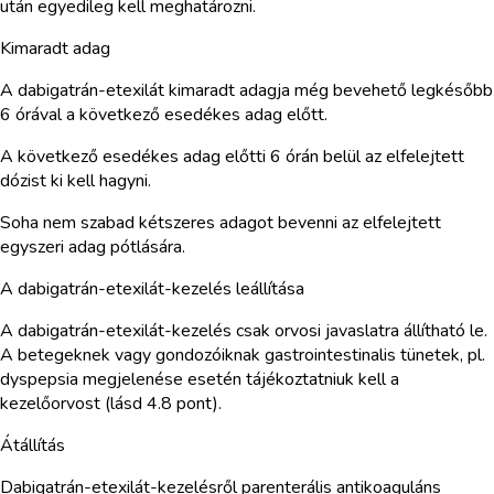
után egyedileg kell meghatározni.
Kimaradt adag
A dabigatrán-etexilát kimaradt adagja még bevehető legkésőbb
6 órával a következő esedékes adag előtt.
A következő esedékes adag előtti 6 órán belül az elfelejtett
dózist ki kell hagyni.
Soha nem szabad kétszeres adagot bevenni az elfelejtett
egyszeri adag pótlására.
A dabigatrán-etexilát-kezelés leállítása
A dabigatrán-etexilát-kezelés csak orvosi javaslatra állítható le.
A betegeknek vagy gondozóiknak gastrointestinalis tünetek, pl.
dyspepsia megjelenése esetén tájékoztatniuk kell a
kezelőorvost (lásd 4.8 pont).
Átállítás
Dabigatrán-etexilát-kezelésről parenterális antikoaguláns