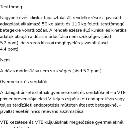
Testtömeg
Nagyon kevés klinikai tapasztalat áll rendelkezésre a javasolt
adagolást alkalmazó 50 kg alatti és 110 kg feletti testtömegű
betegekre vonatkozóan. A rendelkezésre álló klinikai és kinetikai
adatok alapján a dózis módosítása nem szükséges (lásd
5.2 pont), de szoros klinikai megfigyelés javasolt (lásd
4.4 pont).
Nem
A dózis módosítása nem szükséges (lásd 5.2 pont).
Gyermekek és serdülők
A dabigatrán-etexilátnak gyermekeknél és serdülőknél – a VTE
primer prevenciója elektív, teljes csípőízületi endoprotézis vagy
teljes térdízületi endoprotézis műtéten átesett betegeknél –
javallat esetén nincs releváns alkalmazása.
VTE kezelése és VTE kiújulásának megelőzése gyermekeknél