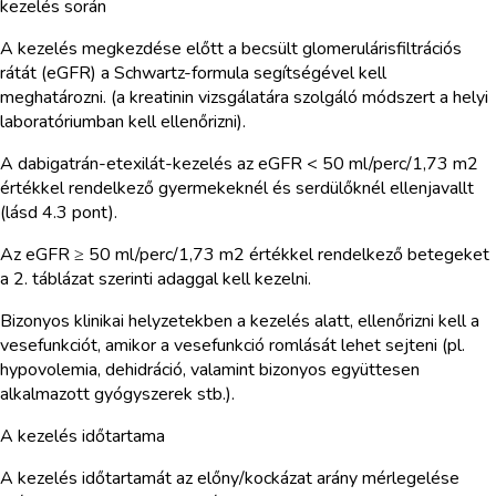
kezelés során
A kezelés megkezdése előtt a becsült glomerulárisfiltrációs
rátát (eGFR) a Schwartz-formula segítségével kell
meghatározni. (a kreatinin vizsgálatára szolgáló módszert a helyi
laboratóriumban kell ellenőrizni).
A dabigatrán-etexilát-kezelés az eGFR < 50 ml/perc/1,73 m2
értékkel rendelkező gyermekeknél és serdülőknél ellenjavallt
(lásd 4.3 pont).
Az eGFR ≥ 50 ml/perc/1,73 m2 értékkel rendelkező betegeket
a 2. táblázat szerinti adaggal kell kezelni.
Bizonyos klinikai helyzetekben a kezelés alatt, ellenőrizni kell a
vesefunkciót, amikor a vesefunkció romlását lehet sejteni (pl.
hypovolemia, dehidráció, valamint bizonyos együttesen
alkalmazott gyógyszerek stb.).
A kezelés időtartama
A kezelés időtartamát az előny/kockázat arány mérlegelése