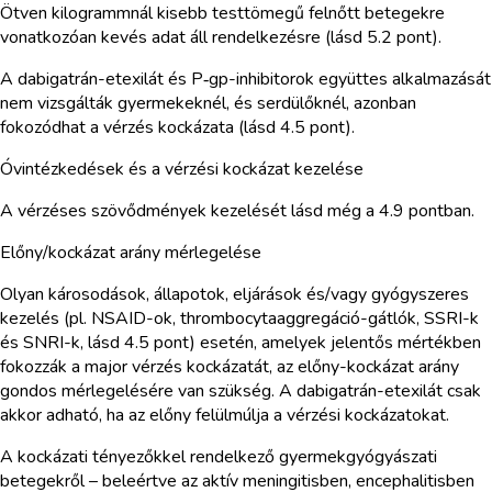
Ötven kilogrammnál kisebb testtömegű felnőtt betegekre
vonatkozóan kevés adat áll rendelkezésre (lásd 5.2 pont).
A dabigatrán-etexilát és P‑gp-inhibitorok együttes alkalmazását
nem vizsgálták gyermekeknél, és serdülőknél, azonban
fokozódhat a vérzés kockázata (lásd 4.5 pont).
Óvintézkedések és a vérzési kockázat kezelése
A vérzéses szövődmények kezelését lásd még a 4.9 pontban.
Előny/kockázat arány mérlegelése
Olyan károsodások, állapotok, eljárások és/vagy gyógyszeres
kezelés (pl. NSAID-ok, thrombocytaaggregáció-gátlók, SSRI-k
és SNRI-k, lásd 4.5 pont) esetén, amelyek jelentős mértékben
fokozzák a major vérzés kockázatát, az előny-kockázat arány
gondos mérlegelésére van szükség. A dabigatrán-etexilát csak
akkor adható, ha az előny felülmúlja a vérzési kockázatokat.
A kockázati tényezőkkel rendelkező gyermekgyógyászati
betegekről – beleértve az aktív meningitisben, encephalitisben