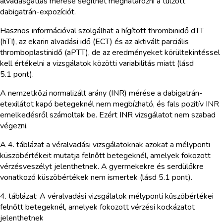
alvadásgátlás mérése segíthet meghatározni a túlzott
dabigatrán-expozíciót.
Hasznos információval szolgálhat a hígított thrombinidő dTT
(hTI), az ekarin alvadási idő (ECT) és az aktivált parciális
thromboplastinidő (aPTT), de az eredményeket körültekintéssel
kell értékelni a vizsgálatok közötti variabilitás miatt (lásd
5.1 pont).
A nemzetközi normalizált arány (INR) mérése a dabigatrán-
etexilátot kapó betegeknél nem megbízható, és fals pozitív INR
emelkedésről számoltak be. Ezért INR vizsgálatot nem szabad
végezni.
A 4. táblázat a véralvadási vizsgálatoknak azokat a mélyponti
küszöbértékeit mutatja felnőtt betegeknél, amelyek fokozott
vérzésveszélyt jelenthetnek. A gyermekekre és serdülőkre
vonatkozó küszöbértékek nem ismertek (lásd 5.1 pont).
4. táblázat: A véralvadási vizsgálatok mélyponti küszöbértékei
felnőtt betegeknél, amelyek fokozott vérzési kockázatot
jelenthetnek