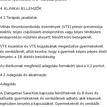
4. KLINIKAI JELLEMZŐK
4.1 Terápiás javallatok
Vénás thromboemboliás események (VTE) primer prevenciója
elektív, teljes csípőízületi endoprotézis vagy teljes térdízületi
endoprotézis műtéten átesett, felnőtt korú betegeknél.
VTE kezelése és VTE kiújulásának megelőzése gyermekeknél
és serdülőknél, attól kezdve, hogy a gyermek képes pépes ételt
lenyelni, a 18. életév betöltéséig.
Az életkornak megfelelő adagolási formákért lásd a 4.2 pontot.
4.2 Adagolás és alkalmazás
Adagolás
A Dabigatran SaneXcel kapszula felnőtteknek és 8 éves és
idősebb gyermekeknek és serdülőknek adható, akik képesek
egészben lenyelni a kapszulákat. Gyermekeknél és serdülők