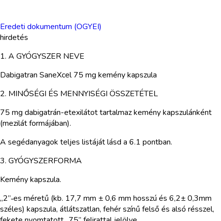
Eredeti dokumentum (OGYEI)
hirdetés
1. A GYÓGYSZER NEVE
Dabigatran SaneXcel 75 mg kemény kapszula
2. MINŐSÉGI ÉS MENNYISÉGI ÖSSZETÉTEL
75 mg dabigatrán-etexilátot tartalmaz kemény kapszulánként
(mezilát formájában).
A segédanyagok teljes listáját lásd a 6.1 pontban.
3. GYÓGYSZERFORMA
Kemény kapszula.
„2”‑es méretű (kb. 17,7 mm ± 0,6 mm hosszú és 6,2± 0,3mm
széles) kapszula, átlátszatlan, fehér színű felső és alsó résszel,
fekete nyomtatott „75” felirattal jelölve.