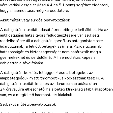
véralvadási vizsgálat (lásd 4.4 és 5.1 pont) segíthet eldönteni,
hogy a haemostasis még károsodott-e.
Akut műtét vagy sürgős beavatkozások
A dabigatrán-etexilát adását átmenetileg le kell állítani. Ha az
antikoaguláns hatás gyors felfüggesztésére van szükség,
rendelkezésre áll a dabigatrán specifikus antagonista szere
(idarucizumab) a felnőtt betegek számára. Az idarucizumab
hatásosságát és biztonságosságát nem határozták meg a
gyermekeknél és serdülőknél. A haemodialízis képes a
dabigatrán eltávolítására.
A dabigatrán-kezelés felfüggesztése a betegeket az
alapbetegségük miatti thrombotikus kockázatnak teszi ki. A
dabigatrán-etexilát-kezelés az idarucizumab adása után
24 órával újra elkezdhető, ha a beteg klinikailag stabil állapotban
van, és a megfelelő haemostasis kialakult.
Szubakut műtét/beavatkozások