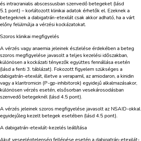
és intracranialis abscessusban szenvedő betegeket (lásd
5.1 pont) – korlátozott klinikai adatok érhetők el. Ezeknek a
betegeknek a dabigatrán-etexilát csak akkor adható, ha a várt
előny felülmúlja a vérzési kockázatokat.
Szoros klinikai megfigyelés
A vérzés vagy anaemia jeleinek észlelése érdekében a beteg
szoros megfigyelése javasolt a teljes kezelési időszakban,
különösen a kockázati tényezők együttes fennállása esetén
(lásd a fenti 3. táblázat). Fokozott figyelem szükséges a
dabigatrán-etexilát, illetve a verapamil, az amiodaron, a kinidin
vagy a klaritromicin (P-gp-inhibitorok) egyidejű alkalmazásakor,
különösen vérzés esetén, elsősorban vesekárosodásban
szenvedő betegeknél (lásd 4.5 pont).
A vérzés jeleinek szoros megfigyelése javasolt az NSAID-okkal
egyidejűleg kezelt betegek esetében (lásd 4.5 pont).
A dabigatrán-etexilát-kezelés leállítása
Akut veseelégtelenség fellépése esetén a dabigatrán-etexilát-