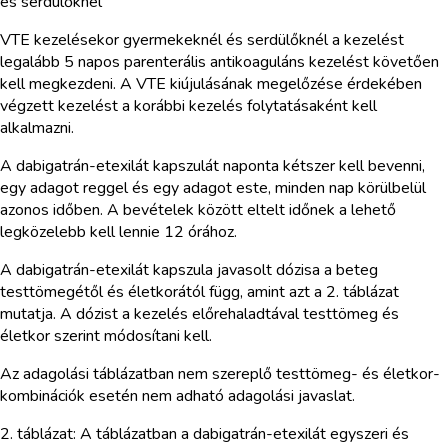
és serdülőknél
VTE kezelésekor gyermekeknél és serdülőknél a kezelést
legalább 5 napos parenterális antikoaguláns kezelést követően
kell megkezdeni. A VTE kiújulásának megelőzése érdekében
végzett kezelést a korábbi kezelés folytatásaként kell
alkalmazni.
A dabigatrán-etexilát kapszulát naponta kétszer kell bevenni,
egy adagot reggel és egy adagot este, minden nap körülbelül
azonos időben. A bevételek között eltelt időnek a lehető
legközelebb kell lennie 12 órához.
A dabigatrán-etexilát kapszula javasolt dózisa a beteg
testtömegétől és életkorától függ, amint azt a 2. táblázat
mutatja. A dózist a kezelés előrehaladtával testtömeg és
életkor szerint módosítani kell.
Az adagolási táblázatban nem szereplő testtömeg- és életkor-
kombinációk esetén nem adható adagolási javaslat.
2. táblázat: A táblázatban a dabigatrán-etexilát egyszeri és