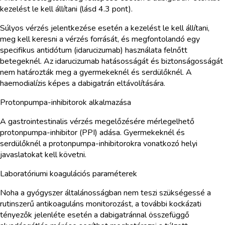
kezelést le kell állítani (lásd 4.3 pont).
Súlyos vérzés jelentkezése esetén a kezelést le kell állítani,
meg kell keresni a vérzés forrását, és megfontolandó egy
specifikus antidótum (idarucizumab) használata felnőtt
betegeknél. Az idarucizumab hatásosságát és biztonságosságát
nem határozták meg a gyermekeknél és serdülőknél. A
haemodialízis képes a dabigatrán eltávolítására.
Protonpumpa-inhibitorok alkalmazása
A gastrointestinalis vérzés megelőzésére mérlegelhető
protonpumpa-inhibitor (PPI) adása. Gyermekeknél és
serdülőknél a protonpumpa-inhibitorokra vonatkozó helyi
javaslatokat kell követni.
Laboratóriumi koagulációs paraméterek
Noha a gyógyszer általánosságban nem teszi szükségessé a
rutinszerű antikoaguláns monitorozást, a további kockázati
tényezők jelenléte esetén a dabigatránnal összefüggő