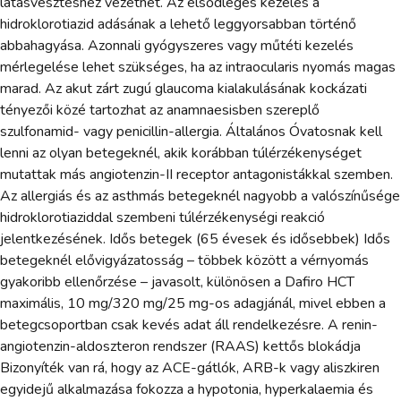
látásvesztéshez vezethet. Az elsődleges kezelés a
hidroklorotiazid adásának a lehető leggyorsabban történő
abbahagyása. Azonnali gyógyszeres vagy műtéti kezelés
mérlegelése lehet szükséges, ha az intraocularis nyomás magas
marad. Az akut zárt zugú glaucoma kialakulásának kockázati
tényezői közé tartozhat az anamnaesisben szereplő
szulfonamid- vagy penicillin-allergia. Általános Óvatosnak kell
lenni az olyan betegeknél, akik korábban túlérzékenységet
mutattak más angiotenzin-II receptor antagonistákkal szemben.
Az allergiás és az asthmás betegeknél nagyobb a valószínűsége
hidroklorotiaziddal szembeni túlérzékenységi reakció
jelentkezésének. Idős betegek (65 évesek és idősebbek) Idős
betegeknél elővigyázatosság – többek között a vérnyomás
gyakoribb ellenőrzése – javasolt, különösen a Dafiro HCT
maximális, 10 mg/320 mg/25 mg-os adagjánál, mivel ebben a
betegcsoportban csak kevés adat áll rendelkezésre. A renin-
angiotenzin-aldoszteron rendszer (RAAS) kettős blokádja
Bizonyíték van rá, hogy az ACE-gátlók, ARB-k vagy aliszkiren
egyidejű alkalmazása fokozza a hypotonia, hyperkalaemia és