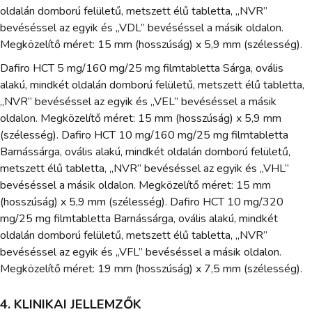
oldalán domború felületű, metszett élű tabletta, „NVR”
bevéséssel az egyik és „VDL” bevéséssel a másik oldalon.
Megközelítő méret: 15 mm (hosszúság) x 5,9 mm (szélesség).
Dafiro HCT 5 mg/160 mg/25 mg filmtabletta Sárga, ovális
alakú, mindkét oldalán domború felületű, metszett élű tabletta,
„NVR” bevéséssel az egyik és „VEL” bevéséssel a másik
oldalon. Megközelítő méret: 15 mm (hosszúság) x 5,9 mm
(szélesség). Dafiro HCT 10 mg/160 mg/25 mg filmtabletta
Barnássárga, ovális alakú, mindkét oldalán domború felületű,
metszett élű tabletta, „NVR” bevéséssel az egyik és „VHL”
bevéséssel a másik oldalon. Megközelítő méret: 15 mm
(hosszúság) x 5,9 mm (szélesség). Dafiro HCT 10 mg/320
mg/25 mg filmtabletta Barnássárga, ovális alakú, mindkét
oldalán domború felületű, metszett élű tabletta, „NVR”
bevéséssel az egyik és „VFL” bevéséssel a másik oldalon.
Megközelítő méret: 19 mm (hosszúság) x 7,5 mm (szélesség).
4. KLINIKAI JELLEMZŐK