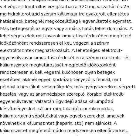
vel végzett kontrollos vizsgálatban a 320 mg valzartán és 25
mg hidroklorotiazid szérum káliumszintre gyakorolt ellentétes
hatásai sok betegnél megközelítőleg kiegyenlítették egymást.
Más betegeknél az egyik vagy a másik hatás lehet domináns. A
lehetséges elektrolitzavarok kimutatása érdekében megfelelő
időközönként rendszeresen el kell végezni a szérum
elektrolitszintek meghatározását. A lehetséges elektrolit-
egyensúlyzavar kimutatása érdekében a szérum elektrolit- és
káliumszintek meghatározását megfelelő időközönként
rendszeresen el kell végezni, különösen olyan betegek
esetében, akiknél egyéb kockázati tényező is fennáll, mint
például a beszűkült veseműködés, más gyógyszerekkel végzett
kezelés, vagy az anamnézisben szereplő, korábbi elektrolit-
egyensúlyzavar. Valzartán Egyidejű adása káliumpótló
készítményekkel, kálium-megtakarító diuretikumokkal,
káliumtartalmú sópótlókkal vagy egyéb szerekkel, amelyek
növelhetik a káliumszintet (heparin, stb.) nem ajánlott. A
káliumszintet megfelelő módon rendszeresen ellenőrizni kell.