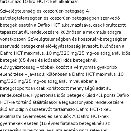
tartalmazó Dafiro HCT-t kell alkalmazni.
Szívelégtelenség és koszorúér-betegség A
szívelégtelenségben és koszorúér-betegségben szenvedő
betegek esetén a Dafiro HCT alkalmazásával csak korlátozott
tapasztalat áll rendelkezésre, különösen a maximális adagra
vonatkozóan. Szívelégtelenségben és koszorúér-betegségben
szenvedő betegeknél elővigyázatosság javasolt, különösen a
Dafiro HCT maximális, 10 mg/320 mg/25 mg-os adagjánál. Idős
betegek (65 éves és idősebb) Idős betegeknél
elővigyázatosság – többek között a vérnyomás gyakoribb
ellenőrzése – javasolt, különösen a Dafiro HCT maximális, 10
mg/320 mg/25 mg-os adagjánál, mivel ebben a
betegcsoportban csak korlátozott mennyiségű adat áll
rendelkezésre. Hypertoniás idős betegek (lásd 4.1 pont) Dafiro
HCT-re történő átállításakor a legalacsonyabb rendelkezésre
álló amlodipin összetevőt tartalmazó Dafiro HCT-t kell
alkalmazni. Gyermekek és serdülők A Dafiro HCT-nek
gyermekek esetén (18 évnél fiatalabb betegeknél) az
esszeciális hypertonia javallata esetén nincs releváns