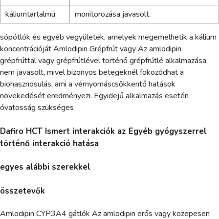
káliumtartalmú
monitorozása javasolt.
sópótlók és egyéb vegyületek, amelyek megemelhetik a kálium
koncentrációját Amlodipin Grépfrút vagy Az amlodipin
grépfrúttal vagy grépfrútlével történő grépfrútlé alkalmazása
nem javasolt, mivel bizonyos betegeknél fokozódhat a
biohasznosulás, ami a vérnyomáscsökkentő hatások
növekedését eredményezi. Egyidejű alkalmazás esetén
óvatosság szükséges
Dafiro HCT Ismert interakciók az Egyéb gyógyszerrel
történő interakció hatása
egyes alábbi szerekkel
összetevők
Amlodipin CYP3A4 gátlók Az amlodipin erős vagy közepesen