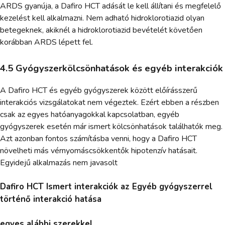
ARDS gyanúja, a Dafiro HCT adását le kell állítani és megfelelő
kezelést kell alkalmazni. Nem adható hidroklorotiazid olyan
betegeknek, akiknél a hidroklorotiazid bevételét követően
korábban ARDS lépett fel.
4.5 Gyógyszerkölcsönhatások és egyéb interakciók
A Dafiro HCT és egyéb gyógyszerek között előírásszerű
interakciós vizsgálatokat nem végeztek. Ezért ebben a részben
csak az egyes hatóanyagokkal kapcsolatban, egyéb
gyógyszerek esetén már ismert kölcsönhatások találhatók meg.
Azt azonban fontos számításba venni, hogy a Dafiro HCT
növelheti más vérnyomáscsökkentők hipotenzív hatásait.
Egyidejű alkalmazás nem javasolt
Dafiro HCT Ismert interakciók az Egyéb gyógyszerrel
történő interakció hatása
egyes alábbi szerekkel