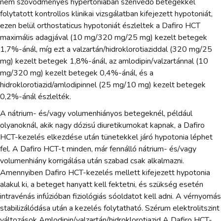
nem szövődményes hypertoniában szenvedő betegekkel
folytatott kontrollos klinikai vizsgálatban kifejezett hypotoniát,
ezen belül orthostaticus hypotoniát észleltek a Dafiro HCT
maximális adagjával (10 mg/320 mg/25 mg) kezelt betegek
1,7%-ánál, míg ezt a valzartán/hidroklorotiaziddal (320 mg/25
mg) kezelt betegek 1,8%-ánál, az amlodipin/valzartánnal (10
mg/320 mg) kezelt betegek 0,4%-ánál, és a
hidroklorotiazid/amlodipinnel (25 mg/10 mg) kezelt betegek
0,2%-ánál észlelték.
A nátrium- és/vagy volumenhiányos betegeknél, például
olyanoknál, akik nagy dózisú diuretikumokat kapnak, a Dafiro
HCT-kezelés elkezdése után tünetekkel járó hypotonia léphet
fel. A Dafiro HCT-t minden, már fennálló nátrium- és/vagy
volumenhiány korrigálása után szabad csak alkalmazni.
Amennyiben Dafiro HCT-kezelés mellett kifejezett hypotonia
alakul ki, a beteget hanyatt kell fektetni, és szükség esetén
intravénás infúzióban fiziológiás sóoldatot kell adni. A vérnyomás
stabilizálódása után a kezelés folytatható. Szérum elektrolitszint
változások Amlodipin/valzartán/hidroklorotiazid A Dafiro HCT-