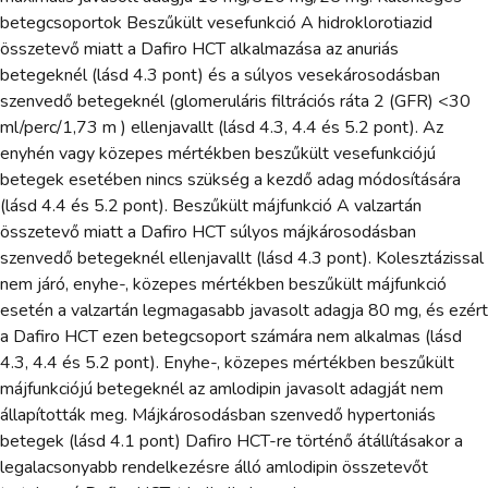
betegcsoportok Beszűkült vesefunkció A hidroklorotiazid
összetevő miatt a Dafiro HCT alkalmazása az anuriás
betegeknél (lásd 4.3 pont) és a súlyos vesekárosodásban
szenvedő betegeknél (glomeruláris filtrációs ráta 2 (GFR) <30
ml/perc/1,73 m ) ellenjavallt (lásd 4.3, 4.4 és 5.2 pont). Az
enyhén vagy közepes mértékben beszűkült vesefunkciójú
betegek esetében nincs szükség a kezdő adag módosítására
(lásd 4.4 és 5.2 pont). Beszűkült májfunkció A valzartán
összetevő miatt a Dafiro HCT súlyos májkárosodásban
szenvedő betegeknél ellenjavallt (lásd 4.3 pont). Kolesztázissal
nem járó, enyhe-, közepes mértékben beszűkült májfunkció
esetén a valzartán legmagasabb javasolt adagja 80 mg, és ezért
a Dafiro HCT ezen betegcsoport számára nem alkalmas (lásd
4.3, 4.4 és 5.2 pont). Enyhe-, közepes mértékben beszűkült
májfunkciójú betegeknél az amlodipin javasolt adagját nem
állapították meg. Májkárosodásban szenvedő hypertoniás
betegek (lásd 4.1 pont) Dafiro HCT-re történő átállításakor a
legalacsonyabb rendelkezésre álló amlodipin összetevőt