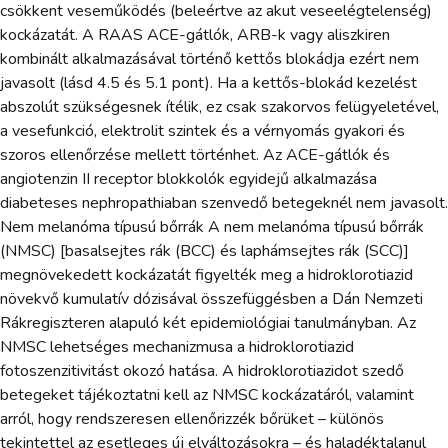
csökkent veseműködés (beleértve az akut veseelégtelenség)
kockázatát. A RAAS ACE-gátlók, ARB-k vagy aliszkiren
kombinált alkalmazásával történő kettős blokádja ezért nem
javasolt (lásd 4.5 és 5.1 pont). Ha a kettős-blokád kezelést
abszolút szükségesnek ítélik, ez csak szakorvos felügyeletével,
a vesefunkció, elektrolit szintek és a vérnyomás gyakori és
szoros ellenőrzése mellett történhet. Az ACE-gátlók és
angiotenzin II receptor blokkolók egyidejű alkalmazása
diabeteses nephropathiaban szenvedő betegeknél nem javasolt.
Nem melanóma típusú bőrrák A nem melanóma típusú bőrrák
(NMSC) [basalsejtes rák (BCC) és laphámsejtes rák (SCC)]
megnövekedett kockázatát figyelték meg a hidroklorotiazid
növekvő kumulatív dózisával összefüggésben a Dán Nemzeti
Rákregiszteren alapuló két epidemiológiai tanulmányban. Az
NMSC lehetséges mechanizmusa a hidroklorotiazid
fotoszenzitivitást okozó hatása. A hidroklorotiazidot szedő
betegeket tájékoztatni kell az NMSC kockázatáról, valamint
arról, hogy rendszeresen ellenőrizzék bőrüket – különös
tekintettel az esetleges új elváltozásokra – és haladéktalanul