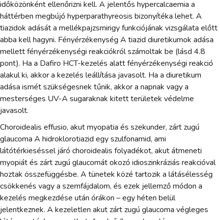
időközönként ellenőrizni kell. A jelentős hypercalcaemia a
háttérben megbújó hyperparathyreosis bizonyítéka lehet. A
tiazidok adását a mellékpajzsmirigy funkciójának vizsgálata előtt
abba kell hagyni. Fényérzékenység A tiazid diuretikumok adása
mellett fényérzékenységi reakciókról számoltak be (lásd 4.8
pont). Ha a Dafiro HCT-kezelés alatt fényérzékenységi reakció
alakul ki, akkor a kezelés leállítása javasolt. Ha a diuretikum
adása ismét szükségesnek tűnik, akkor a napnak vagy a
mesterséges UV-A sugaraknak kitett területek védelme
javasolt.
Choroidealis effusio, akut myopatia és szekunder, zárt zugú
glaucoma A hidroklorotiazid egy szulfonamid, ami
látótérkieséssel járó choroidealis folyadékot, akut átmeneti
myopiát és zárt zugú glaucomát okozó idioszinkráziás reakcióval
hoztak összefüggésbe. A tünetek közé tartozik a látásélesség
csökkenés vagy a szemfájdalom, és ezek jellemző módon a
kezelés megkezdése után órákon – egy héten belül
jelentkeznek. A kezeletlen akut zárt zugú glaucoma végleges