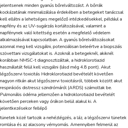
jelentsenek minden gyanús bőrelváltozást. A bőrrák
kockázatának minimalizálása érdekében a betegeket tanáccsal
kell ellátni a lehetséges megelőző intézkedésekkel, például a
napfény és az UV-sugárzás korlátozásával, valamint a
napfénynek való kitettség esetén a megfelelő védelem
alkalmazásával kapcsolatban. A gyanús bőrelváltozásokat
azonnal meg kell vizsgálni, potenciálisan beleértve a biopsziás
szövettani vizsgálatokat is. Azoknál a betegeknél, akiknél
korábban NMSC-t diagnosztizáltak, a hidroklorotiazid
használatát felül kell vizsgálni (lásd még 4.8 pont). Akut
légzőszervi toxicitás Hidroklorotiazid bevételét követően
nagyon ritkán akut légzőszervi toxicitásról, többek között akut
respirációs distressz szindrómáról (ARDS) számoltak be.
Pulmonális ödéma jellemzően a hidroklorotiazid bevételét
követően perceken vagy órákon belül alakul ki. A
jelentkezésekor fellépő
tünetek közé tartozik a nehézlégzés, a láz, a légzőszervi tünetek
romlása és az alacsony vérnyomás. Amennyiben felmerül az