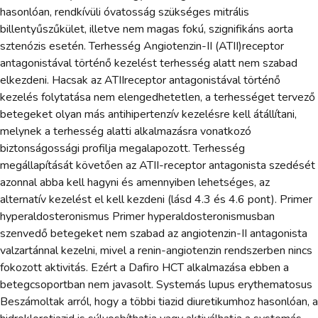
hasonlóan, rendkívüli óvatosság szükséges mitrális
billentyűszűkület, illetve nem magas fokú, szignifikáns aorta
sztenózis esetén. Terhesség Angiotenzin-II (ATII)­receptor
antagonistával történő kezelést terhesség alatt nem szabad
elkezdeni. Hacsak az ATII­receptor antagonistával történő
kezelés folytatása nem elengedhetetlen, a terhességet tervező
betegeket olyan más antihipertenzív kezelésre kell átállítani,
melynek a terhesség alatti alkalmazásra vonatkozó
biztonságossági profilja megalapozott. Terhesség
megállapítását követően az ATII-receptor antagonista szedését
azonnal abba kell hagyni és amennyiben lehetséges, az
alternatív kezelést el kell kezdeni (lásd 4.3 és 4.6 pont). Primer
hyperaldosteronismus Primer hyperaldosteronismusban
szenvedő betegeket nem szabad az angiotenzin-II antagonista
valzartánnal kezelni, mivel a renin-angiotenzin rendszerben nincs
fokozott aktivitás. Ezért a Dafiro HCT alkalmazása ebben a
betegcsoportban nem javasolt. Systemás lupus erythematosus
Beszámoltak arról, hogy a többi tiazid diuretikumhoz hasonlóan, a