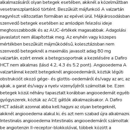
alkalmazásáról olyan betegek esetében, akiknél a közelmúltban
vesetranszplantáció történt. Beszűkült májfunkció A valzartán
nagyrészt változatlan formában az epével ürül. Májkárosodásban
szenvedő betegek esetében az amlodipin felezési ideje
meghosszabbodik és az AUC-értékek magasabbak. Adagolási
javaslatot nem állapítottak meg. Az enyhén vagy közepes
mértékben beszűkült májműködésű, kolesztázisban nem
szenvedő betegeknél a maximális javasolt adag 80 mg
valzartán, ezért ennek a betegcsoportnak a kezelésére a Dafiro
HCT nem alkalmas (lásd 4.2, 4.3 és 5.2 pont). Angiooedema A
valzartánnal kezelt betegeknél angiooedemáról, köztük légúti
obstrukciót okozó gége- és glottis-oedemáról és/vagy az arc, az
ajkak, a garat és/vagy a nyelv vizenyőjéről számoltak be. Ezen
betegek közül néhány tapasztalt korábban angiooedemát egyéb
gyógyszerek, köztük az ACE gátlók alkalmazásakor. A Dafiro
HCT adását azonnal abba kell hagyni az olyan betegeknél,
akiknél angiooedema alakul ki, és azt nem szabad újra alkalmazni.
Intestinalis angiooedema Intestinalis angiooedemáról számoltak
be angiotenzin II-receptor-blokkolóval, többek között a