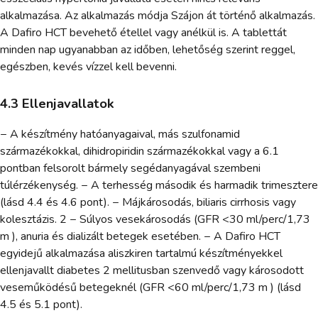
alkalmazása. Az alkalmazás módja Szájon át történő alkalmazás.
A Dafiro HCT bevehető étellel vagy anélkül is. A tablettát
minden nap ugyanabban az időben, lehetőség szerint reggel,
egészben, kevés vízzel kell bevenni.
4.3 Ellenjavallatok
− A készítmény hatóanyagaival, más szulfonamid
származékokkal, dihidropiridin származékokkal vagy a 6.1
pontban felsorolt bármely segédanyagával szembeni
túlérzékenység. − A terhesség második és harmadik trimesztere
(lásd 4.4 és 4.6 pont). − Májkárosodás, biliaris cirrhosis vagy
kolesztázis. 2 − Súlyos vesekárosodás (GFR <30 ml/perc/1,73
m ), anuria és dializált betegek esetében. − A Dafiro HCT
egyidejű alkalmazása aliszkiren tartalmú készítményekkel
ellenjavallt diabetes 2 mellitusban szenvedő vagy károsodott
veseműködésű betegeknél (GFR <60 ml/perc/1,73 m ) (lásd
4.5 és 5.1 pont).