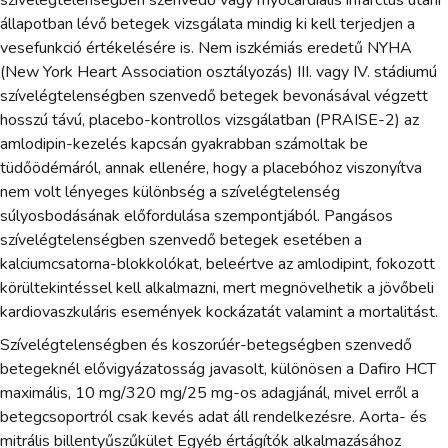
állapotban lévő betegek vizsgálata mindig ki kell terjedjen a
vesefunkció értékelésére is. Nem iszkémiás eredetű NYHA
(New York Heart Association osztályozás) III. vagy IV. stádiumú
szívelégtelenségben szenvedő betegek bevonásával végzett
hosszú távú, placebo-kontrollos vizsgálatban (PRAISE-2) az
amlodipin-kezelés kapcsán gyakrabban számoltak be
tüdőödémáról, annak ellenére, hogy a placebóhoz viszonyítva
nem volt lényeges különbség a szívelégtelenség
súlyosbodásának előfordulása szempontjából. Pangásos
szívelégtelenségben szenvedő betegek esetében a
kalciumcsatorna-blokkolókat, beleértve az amlodipint, fokozott
körültekintéssel kell alkalmazni, mert megnövelhetik a jövőbeli
kardiovaszkuláris események kockázatát valamint a mortalitást.
Szívelégtelenségben és koszorúér-betegségben szenvedő
betegeknél elővigyázatosság javasolt, különösen a Dafiro HCT
maximális, 10 mg/320 mg/25 mg-os adagjánál, mivel erről a
betegcsoportról csak kevés adat áll rendelkezésre. Aorta- és
mitrális billentyűszűkület Egyéb értágítók alkalmazásához