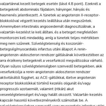
valzartánnal kezelt betegek esetén (lásd 4.8 pont). Ezeknél a
betegeknél abdominalis fájdalom, hányinger, hányás és
hasmenés jelentkezett. A tünetek az angiotenzin II-receptor-
blokkolóval végzett kezelés leállítása után megszűntek.
Amennyiben intestinalis angiooedemát diagnosztizálnak, a
valzartán-kezelést le kell állítani, és a beteget megfelelően
monitorozni kell mindaddig, amíg a tünetek teljes mértékben
meg nem szűnnek. Szívelégtelenség és koszorúér-
betegség/myocardialis infarctus utáni állapot A renin-
angiotenzin-aldoszteron rendszer gátlásának következtében az
arra érzékeny betegeknél a vesefunkció megváltozása várható.
Olyan súlyos szívelégtelenségben szenvedő betegekben, akik
vesefunkciója a renin-angiotenzin-aldoszteron rendszer
aktivitásától függhet, az ACE-gátlókkal, illetve angiotenzin
receptor blokkolókkal történő kezelés oliguriát és/vagy
progresszív azotaemiát, valamint (ritkán) akut
veseelégtelenséget és/vagy halált okozott. Valzartán-kezelés
kapcsán hasonló következményekről számoltak be. A
szívelégtelenségben szenvedő vagy myocardialis infarctus utáni