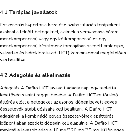
4.1 Terápiás javallatok
Esszenciális hypertonia kezelése szubsztitúciós terápiaként
azoknál a felnőtt betegeknél, akiknek a vérnyomása három
monokomponensű vagy egy kétkomponensű és egy
monokomponensű készítmény formájában szedett amlodipin,
valzartán és hidroklorotiazid (HCT) kombinációval megfelelően
van beállítva.
4.2 Adagolás és alkalmazás
Adagolás A Dafiro HCT javasolt adagja napi egy tabletta,
lehetőség szerint reggel bevéve. A Dafiro HCT-re történő
áttérés előtt a betegeket az azonos időben bevett egyes
összetevők stabil dózisaira kell beállítani. A Dafiro HCT
adagjának a kombináció egyes összetevőinek az áttérés
időpontjában szedett dózisain kell alapulnia. A Dafiro HCT
maximális javasolt adagja 10 mg/320 mg/25 mg. Különleges