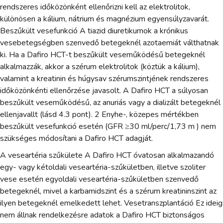
rendszeres időközönként ellenőrizni kell az elektrolitok,
különösen a kálium, nátrium és magnézium egyensúlyzavarát.
Beszűkült vesefunkció A tiazid diuretikumok a krónikus
vesebetegségben szenvedő betegeknél azotaemiát válthatnak
ki. Ha a Dafiro HCT-t beszűkült veseműködésű betegeknél
alkalmazzák, akkor a szérum elektrolitok (köztük a kálium),
valamint a kreatinin és húgysav szérumszintjének rendszeres
időközönkénti ellenőrzése javasolt. A Dafiro HCT a súlyosan
beszűkült veseműködésű, az anuriás vagy a dializált betegeknél
ellenjavallt (lásd 4.3 pont). 2 Enyhe-, közepes mértékben
beszűkült vesefunkció esetén (GFR ≥30 ml/perc/1,73 m ) nem
szükséges módosítani a Dafiro HCT adagját.
A veseartéria szűkülete A Dafiro HCT óvatosan alkalmazandó
egy- vagy kétoldali veseartéria-szűkületben, illetve szoliter
vese esetén egyoldali veseartéria-szűkületben szenvedő
betegeknél, mivel a karbamidszint és a szérum kreatininszint az
ilyen betegeknél emelkedett lehet. Vesetranszplantáció Ez ideig
nem állnak rendelkezésre adatok a Dafiro HCT biztonságos