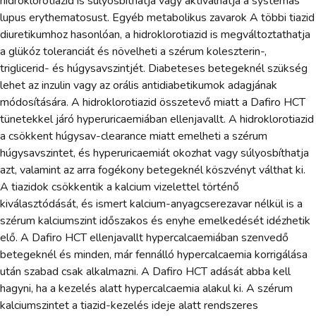
hidroklorotiazid is súlyosbíthatja vagy aktiválhatja a systemás
lupus erythematosust. Egyéb metabolikus zavarok A többi tiazid
diuretikumhoz hasonlóan, a hidroklorotiazid is megváltoztathatja
a glükóz toleranciát és növelheti a szérum koleszterin-,
triglicerid- és húgysavszintjét. Diabeteses betegeknél szükség
lehet az inzulin vagy az orális antidiabetikumok adagjának
módosítására. A hidroklorotiazid összetevő miatt a Dafiro HCT
tünetekkel járó hyperuricaemiában ellenjavallt. A hidroklorotiazid
a csökkent húgysav-clearance miatt emelheti a szérum
húgysavszintet, és hyperuricaemiát okozhat vagy súlyosbíthatja
azt, valamint az arra fogékony betegeknél köszvényt válthat ki.
A tiazidok csökkentik a kalcium vizelettel történő
kiválasztódását, és ismert kalcium-anyagcserezavar nélkül is a
szérum kalciumszint időszakos és enyhe emelkedését idézhetik
elő. A Dafiro HCT ellenjavallt hypercalcaemiában szenvedő
betegeknél és minden, már fennálló hypercalcaemia korrigálása
után szabad csak alkalmazni. A Dafiro HCT adását abba kell
hagyni, ha a kezelés alatt hypercalcaemia alakul ki. A szérum
kalciumszintet a tiazid-kezelés ideje alatt rendszeres