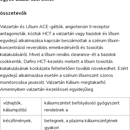
összetevők
Valzartán és Lítium ACE-gátlók, angiotenzin II receptor
antagonisták, köztük HCT a valzartán vagy tiazidok és lítium
egyidejű alkalmazása kapcsán beszámoltak a szérum lítium-
koncentráció reverzibilis emelkedéséről és toxicitás
kialakulásáról. Mivel a lítium renális clearance-ét a tiazidok
csökkentik, Dafiro HCT-kezelés mellett a lítium toxicitás
kialakulásának kockázata feltehetően tovább növekedhet. Ezért
egyidejű alkalmazása esetén a szérum lítiumszint szoros
monitorozása javasolt. Valzartán Kálium-megtakarító
Amennyiben valzartán-kezeléssel egyidejűleg
vízhajtók,
káliumszintet befolyásoló gyógyszert
káliumpótló
rendelnek a
készítmények,
betegnek, a plazma káliumszintjének
gyakori