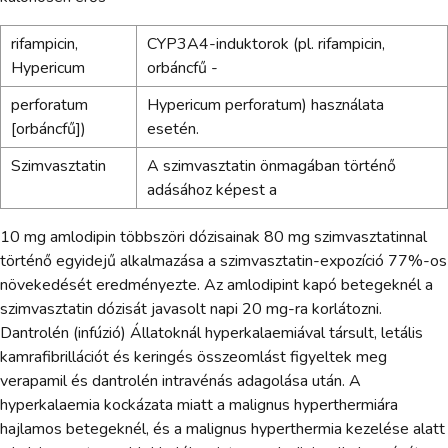
rifampicin,
CYP3A4-induktorok (pl. rifampicin,
Hypericum
orbáncfű -
perforatum
Hypericum perforatum) használata
[orbáncfű])
esetén.
Szimvasztatin
A szimvasztatin önmagában történő
adásához képest a
10 mg amlodipin többszöri dózisainak 80 mg szimvasztatinnal
történő egyidejű alkalmazása a szimvasztatin-expozíció 77%-os
növekedését eredményezte. Az amlodipint kapó betegeknél a
szimvasztatin dózisát javasolt napi 20 mg-ra korlátozni.
Dantrolén (infúzió) Állatoknál hyperkalaemiával társult, letális
kamrafibrillációt és keringés összeomlást figyeltek meg
verapamil és dantrolén intravénás adagolása után. A
hyperkalaemia kockázata miatt a malignus hyperthermiára
hajlamos betegeknél, és a malignus hyperthermia kezelése alatt