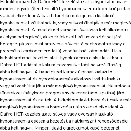
Hidroklorotiazid A Dafiro HCT-kezelést csak a hypokalaemia és
minden, egyidejűleg fennálló hypomagnesaemia korrekciója után
szabad elkezdeni. A tiazid diuretikumok újonnan kialakuló
hypokalaemiát válthatnak ki, vagy súlyosbíthatják a már meglévő
hypokalaemiát. A tiazid diuretikumokat óvatosan kell alkalmazni
az olyan betegeknél, akiknek fokozott káliumvesztéssel járó
betegségük van, mint amilyen a sóvesztő nephropathia vagy a
prerenális (kardiogén eredetű) vesefunkció-károsodás. Ha a
hidroklorotiazid-kezelés alatt hypokalaemia alakul ki, akkor a
Dafiro HCT adását a kálium egyensúly stabil helyreállításáig
abba kell hagyni. A tiazid diuretikumok újonnan kialakuló
hyponatraemiát és hypochloraemiás alkalosist válthatnak ki,
vagy súlyosbíthatják a már meglévő hyponatraemiát. Neurológiai
tünetekkel (hányinger, progresszív dezorientáció, apathia) járó
hyponatraemiát észleltek. A hidroklorotiazid-kezelést csak a már
meglévő hyponatraemia korrekciója után szabad elkezdeni. A
Dafiro HCT-kezelés alatti súlyos vagy gyorsan kialakuló
hyponatraemia esetén a kezelést a nátriumszint rendeződéséig
abba kell hagyni. Minden, tiazid diuretikumot kapó betegnél