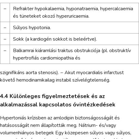
−
Refrakter hypokalaemia, hyponatraemia, hypercalcaemia
és tüneteket okozó hyperuricaemia.
−
Súlyos hypotonia.
−
Sokk (a kardiogén sokkot is beleértve).
−
Balkamrai kiáramlási traktus obstrukciója (pl. obstruktív
hypertrofiás cardiomiopathia és
szignifikáns aorta stenosis). − Akut myocardialis infarctust
követő hemodinamikailag instabil szívelégtelenség.
4.4 Különleges figyelmeztetések és az
alkalmazással kapcsolatos óvintézkedések
Hypertoniás krízisben az amlodipin biztonságosságát és
hatásosságát nem állapították meg. Nátrium- és/vagy
volumenhiányos betegek Egy közepesen súlyos vagy súlyos,