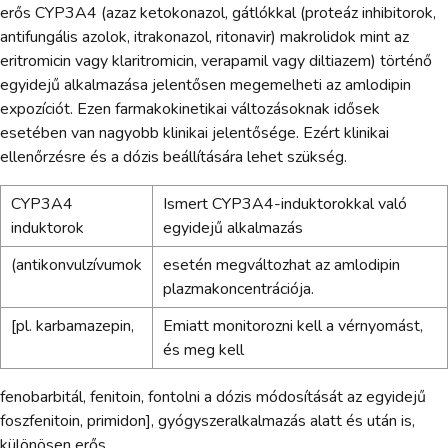
erős CYP3A4 (azaz ketokonazol, gátlókkal (proteáz inhibitorok,
antifungális azolok, itrakonazol, ritonavir) makrolidok mint az
eritromicin vagy klaritromicin, verapamil vagy diltiazem) történő
egyidejű alkalmazása jelentősen megemelheti az amlodipin
expozíciót. Ezen farmakokinetikai változásoknak idősek
esetében van nagyobb klinikai jelentősége. Ezért klinikai
ellenőrzésre és a dózis beállítására lehet szükség.
CYP3A4
Ismert CYP3A4-induktorokkal való
induktorok
egyidejű alkalmazás
(antikonvulzívumok
esetén megváltozhat az amlodipin
plazmakoncentrációja.
[pl. karbamazepin,
Emiatt monitorozni kell a vérnyomást,
és meg kell
fenobarbitál, fenitoin, fontolni a dózis módosítását az egyidejű
foszfenitoin, primidon], gyógyszeralkalmazás alatt és után is,
különösen erős