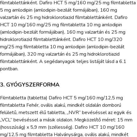
filmtablettánként. Dafiro HCT 5 mg/160 mg/25 mg filmtabletta
5 mg amlodipin (amlodipin-bezilát formájában), 160 mg
valzartán és 25 mg hidroklorotiazid filmtablettánként. Dafiro
HCT 10 mg/160 mg/25 mg filmtabletta 10 mg amlodipin
(amlodipin-bezilát formájában), 160 mg valzartán és 25 mg
hidroklorotiazid filmtablettánként. Dafiro HCT 10 mg/320
mg/25 mg filmtabletta 10 mg amlodipin (amlodipin-bezilát
formájában), 320 mg valzartán és 25 mg hidroklorotiazid
filmtablettánként. A segédanyagok teljes listáját lásd a 6.1
pontban.
3. GYÓGYSZERFORMA
Filmtabletta (tabletta) Dafiro HCT 5 mg/160 mg/12,5 mg
filmtabletta Fehér, ovális alakú, mindkét oldalán domború
felületű, metszett élű tabletta, „NVR” bevéséssel az egyik és
„VCL” bevéséssel a másik oldalon. Megközelítő méret: 15 mm
(hosszúság) x 5,9 mm (szélesség). Dafiro HCT 10 mg/160
mg/12,5 mg filmtabletta Halványsárga, ovális alakú, mindkét