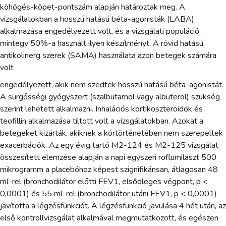
köhögés-köpet-pontszám alapján határoztak meg. A
vizsgálatokban a hosszú hatású béta-agonisták (LABA)
alkalmazása engedélyezett volt, és a vizsgálati populáció
mintegy 50%-a használt ilyen készítményt. A rövid hatású
antikolinerg szerek (SAMA) használata azon betegek számára
volt
engedélyezett, akik nem szedtek hosszú hatású béta-agonistát.
A sürgősségi gyógyszert (szalbutamol vagy albuterol) szükség
szerint lehetett alkalmazni. Inhalációs kortikoszteroidok és
teofillin alkalmazása tiltott volt a vizsgálatokban. Azokat a
betegeket kizárták, akiknek a kórtörténetében nem szerepeltek
exacerbációk. Az egy évig tartó M2-124 és M2-125 vizsgálat
összesített elemzése alapján a napi egyszeri roflumilaszt 500
mikrogramm a placebóhoz képest szignifikánsan, átlagosan 48
ml-rel (bronchodilátor előtti FEV1, elsődleges végpont, p <
0,0001) és 55 ml-rel (bronchodilátor utáni FEV1, p < 0,0001)
javította a légzésfunkciót. A légzésfunkció javulása 4 hét után, az
első kontrollvizsgálat alkalmával megmutatkozott, és egészen