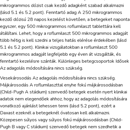
mikrogrammos dózist csak kezdő adagként szabad alkalmazni
(lásd 5.1 és 5.2 pont). Fenntartó adag A 250 mikrogrammos
kezdő dózisú 28 napos kezelést követően, a betegeket naponta
egyszer, egy 500 mikrogrammos roflumilaszt tablettára kell
átállítani. Lehet, hogy a roflumilaszt 500 mikrogrammos adagját
több hétig is kell szedni a teljes hatás elérése érdekében (lásd
5.1 és 5.2 pont). Klinikai vizsgálatokban a roflumilaszt 500
mikrogrammos adagját legfeljebb egy éven át vizsgálták, és
fenntartó kezelésre szánták. Különleges betegcsoportok Idősek
Az adagolás módosítására nincs szükség.
Vesekárosodás Az adagolás módosítására nincs szükség.
Májkárosodás A roflumilaszttal enyhe fokú májkárosodásban
(Child-Pugh A stádium) szenvedő betegek esetén nyert klinikai
adatok nem elegendőek ahhoz, hogy az adagolás módosítására
vonatkozó ajánlást lehessen tenni (lásd 5.2 pont), ezért a
Daxast ezeknél a betegeknél óvatosan kell alkalmazni.
Közepesen súlyos vagy súlyos fokú májkárosodásban (Child-
Pugh B vagy C stádium) szenvedő betegek nem szedhetik a