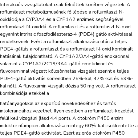
Interakciós vizsgálatokat csak felnőttek körében végeztek. A
roflumilaszt metabolizmusának fő lépése a roflumilaszt N-
oxidációja a CYP3A4 és a CYP1A2 enzimek segítségével
roflumilaszt N-oxiddá. A roflumilaszt és a roflumilaszt N-oxid
egyaránt intrinsic foszfodiészteráz-4 (PDE4) gátló aktivitással
rendelkeznek. Ezért a roflumilaszt alkalmazása után a teljes
PDE4-gátlás a roflumilaszt és a roflumilaszt N-oxid kombinált
hatásának tulajdonítható. A CYP1A2/3A4-gátló enoxacinnal
valamint a CYP1A2/2C19/3A4-gátló cimetidinnel és
fluvoxaminnal végzett kölcsönhatás vizsgálat szerint a teljes
PDE4-gátló aktivitás sorrendben 25%-kal, 47%-kal és 59%-
kal nőtt. A fluvoxamin vizsgált dózisa 50 mg volt. A roflumilaszt
kombinációja ezekkel a
hatóanyagokkal az expozíció növekedéséhez és tartós
intoleranciához vezethet. Ilyen esetben a roflumilaszt-kezelést
felül kell vizsgálni (lásd 4.4 pont). A citokróm P450 enzim
induktor rifampicin alkalmazása mintegy 60%-kal csökkentette a
teljes PDE4-gátló aktivitást. Ezért az erős citokróm P450