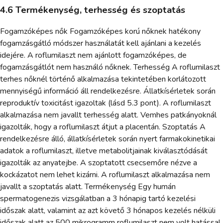
4.6 Termékenység, terhesség és szoptatás
Fogamzóképes nők Fogamzóképes korú nőknek hatékony
fogamzásgátló módszer használatát kell ajánlani a kezelés
idejére. A roflumilaszt nem ajánlott fogamzóképes, de
fogamzásgátlót nem használó nőknek. Terhesség A roflumilaszt
terhes nőknél történő alkalmazása tekintetében korlátozott
mennyiségű információ áll rendelkezésre. Állatkísérletek során
reproduktív toxicitást igazoltak (lásd 5.3 pont). A roflumilaszt
alkalmazása nem javallt terhesség alatt. Vemhes patkányoknál
igazolták, hogy a roflumilaszt átjut a placentán. Szoptatás A
rendelkezésre álló, állatkísérletek során nyert farmakokinetikai
adatok a roflumilaszt, illetve metabolitjainak kiválasztódását
igazolták az anyatejbe. A szoptatott csecsemőre nézve a
kockázatot nem lehet kizárni. A roflumilaszt alkalmazása nem
javallt a szoptatás alatt. Termékenység Egy humán
spermatogenezis vizsgálatban a 3 hónapig tartó kezelési
időszak alatt, valamint az azt követő 3 hónapos kezelés nélküli
időszak alatt az 500 mikrogramm roflumilaszt nem volt hatással