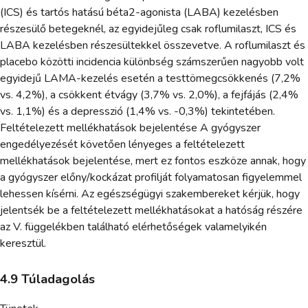
(ICS) és tartós hatású béta2-agonista (LABA) kezelésben
részesülő betegeknél, az egyidejűleg csak roflumilaszt, ICS és
LABA kezelésben részesültekkel összevetve. A roflumilaszt és
placebo közötti incidencia különbség számszerűen nagyobb volt
egyidejű LAMA-kezelés esetén a testtömegcsökkenés (7,2%
vs. 4,2%), a csökkent étvágy (3,7% vs. 2,0%), a fejfájás (2,4%
vs. 1,1%) és a depresszió (1,4% vs. -0,3%) tekintetében.
Feltételezett mellékhatások bejelentése A gyógyszer
engedélyezését követően lényeges a feltételezett
mellékhatások bejelentése, mert ez fontos eszköze annak, hogy
a gyógyszer előny/kockázat profilját folyamatosan figyelemmel
lehessen kísérni. Az egészségügyi szakembereket kérjük, hogy
jelentsék be a feltételezett mellékhatásokat a hatóság részére
az V. függelékben található elérhetőségek valamelyikén
keresztül.
4.9 Túladagolás