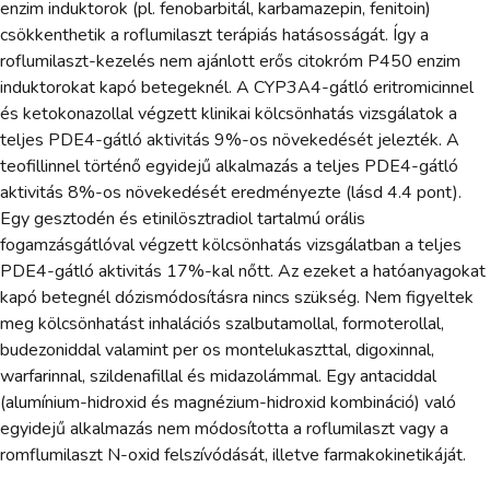
enzim induktorok (pl. fenobarbitál, karbamazepin, fenitoin)
csökkenthetik a roflumilaszt terápiás hatásosságát. Így a
roflumilaszt-kezelés nem ajánlott erős citokróm P450 enzim
induktorokat kapó betegeknél. A CYP3A4-gátló eritromicinnel
és ketokonazollal végzett klinikai kölcsönhatás vizsgálatok a
teljes PDE4-gátló aktivitás 9%-os növekedését jelezték. A
teofillinnel történő egyidejű alkalmazás a teljes PDE4-gátló
aktivitás 8%-os növekedését eredményezte (lásd 4.4 pont).
Egy gesztodén és etinilösztradiol tartalmú orális
fogamzásgátlóval végzett kölcsönhatás vizsgálatban a teljes
PDE4-gátló aktivitás 17%-kal nőtt. Az ezeket a hatóanyagokat
kapó betegnél dózismódosításra nincs szükség. Nem figyeltek
meg kölcsönhatást inhalációs szalbutamollal, formoterollal,
budezoniddal valamint per os montelukaszttal, digoxinnal,
warfarinnal, szildenafillal és midazolámmal. Egy antaciddal
(alumínium-hidroxid és magnézium-hidroxid kombináció) való
egyidejű alkalmazás nem módosította a roflumilaszt vagy a
romflumilaszt N-oxid felszívódását, illetve farmakokinetikáját.