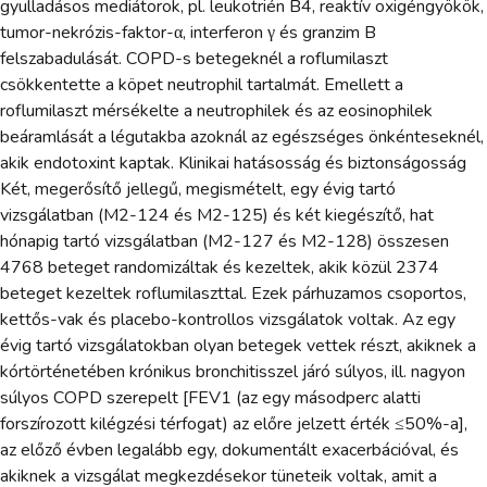
gyulladásos mediátorok, pl. leukotrién B4, reaktív oxigéngyökök,
tumor-nekrózis-faktor-α, interferon γ és granzim B
felszabadulását. COPD-s betegeknél a roflumilaszt
csökkentette a köpet neutrophil tartalmát. Emellett a
roflumilaszt mérsékelte a neutrophilek és az eosinophilek
beáramlását a légutakba azoknál az egészséges önkénteseknél,
akik endotoxint kaptak. Klinikai hatásosság és biztonságosság
Két, megerősítő jellegű, megismételt, egy évig tartó
vizsgálatban (M2-124 és M2-125) és két kiegészítő, hat
hónapig tartó vizsgálatban (M2-127 és M2-128) összesen
4768 beteget randomizáltak és kezeltek, akik közül 2374
beteget kezeltek roflumilaszttal. Ezek párhuzamos csoportos,
kettős-vak és placebo-kontrollos vizsgálatok voltak. Az egy
évig tartó vizsgálatokban olyan betegek vettek részt, akiknek a
kórtörténetében krónikus bronchitisszel járó súlyos, ill. nagyon
súlyos COPD szerepelt [FEV1 (az egy másodperc alatti
forszírozott kilégzési térfogat) az előre jelzett érték ≤50%-a],
az előző évben legalább egy, dokumentált exacerbációval, és
akiknek a vizsgálat megkezdésekor tüneteik voltak, amit a