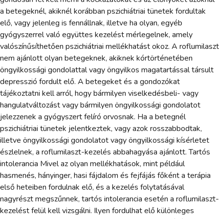
a betegeknél, akiknél korábban pszichiátriai tünetek fordultak
elő, vagy jelenleg is fennállnak, illetve ha olyan, egyéb
gyógyszerrel való együttes kezelést mérlegelnek, amely
valószínűsíthetően pszichiátriai mellékhatást okoz. A roflumilaszt
nem ajánlott olyan betegeknek, akiknek kórtörténetében
öngyilkossági gondolattal vagy öngyilkos magatartással társult
depresszió fordult elő. A betegeket és a gondozókat
tájékoztatni kell arról, hogy bármilyen viselkedésbeli- vagy
hangulatváltozást vagy bármilyen öngyilkossági gondolatot
jelezzenek a gyógyszert felíró orvosnak. Ha a betegnél
pszichiátriai tünetek jelentkeztek, vagy azok rosszabbodtak,
illetve öngyilkossági gondolatot vagy öngyilkossági kísérletet
észlelnek, a roflumilaszt-kezelés abbahagyása ajánlott. Tartós
intolerancia Mivel az olyan mellékhatások, mint például
hasmenés, hányinger, hasi fájdalom és fejfájás főként a terápia
első heteiben fordulnak elő, és a kezelés folytatásával
nagyrészt megszűnnek, tartós intolerancia esetén a roflumilaszt-
kezelést felül kell vizsgálni. Ilyen fordulhat elő különleges