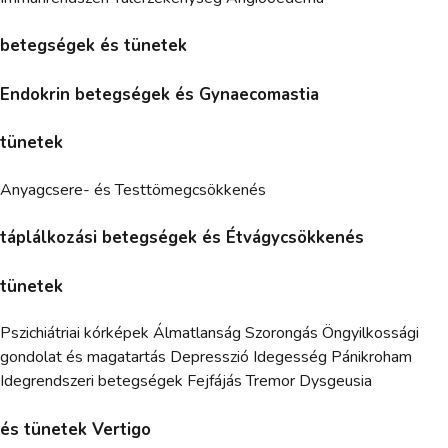
betegségek és tünetek
Endokrin betegségek és Gynaecomastia
tünetek
Anyagcsere- és Testtömegcsökkenés
táplálkozási betegségek és Étvágycsökkenés
tünetek
Pszichiátriai kórképek Álmatlanság Szorongás Öngyilkossági
gondolat és magatartás Depresszió Idegesség Pánikroham
Idegrendszeri betegségek Fejfájás Tremor Dysgeusia
és tünetek Vertigo