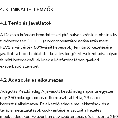
4. KLINIKAI JELLEMZŐK
4.1 Terápiás javallatok
A Daxas a krónikus bronchitisszel járó súlyos krónikus obstruktív
tüdőbetegség (COPD) (a bronchodilatátor adása után mért
FEV1 a várt érték 50%-ánál kevesebb) fenntartó kezelésére
javallott a bronchodilatátor kezelés kiegészítéseként adva olyan
felnőtt betegeknél, akiknek a kórtörténetében gyakori
exacerbáció szerepel.
4.2 Adagolás és alkalmazás
Adagolás Kezdő adag A javasolt kezdő adag naponta egyszer,
egy 250 mikrogrammos roflumilaszt tabletta, 28 napon
keresztül alkalmazva. Ez a kezdő adag a mellékhatások és a
terápia megszakítások csökkentésére szolgál a kezelés
megkezdésekor. Ez azonban egy szubterápiás dózis, ezért a 250