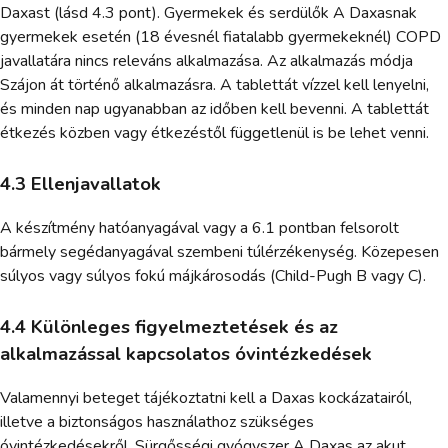
Daxast (lásd 4.3 pont). Gyermekek és serdülők A Daxasnak
gyermekek esetén (18 évesnél fiatalabb gyermekeknél) COPD
javallatára nincs releváns alkalmazása. Az alkalmazás módja
Szájon át történő alkalmazásra. A tablettát vízzel kell lenyelni,
és minden nap ugyanabban az időben kell bevenni. A tablettát
étkezés közben vagy étkezéstől függetlenül is be lehet venni.
4.3 Ellenjavallatok
A készítmény hatóanyagával vagy a 6.1 pontban felsorolt
bármely segédanyagával szembeni túlérzékenység. Közepesen
súlyos vagy súlyos fokú májkárosodás (Child-Pugh B vagy C).
4.4 Különleges figyelmeztetések és az
alkalmazással kapcsolatos óvintézkedések
Valamennyi beteget tájékoztatni kell a Daxas kockázatairól,
illetve a biztonságos használathoz szükséges
óvintézkedésekről. Sürgősségi gyógyszer A Daxas az akut