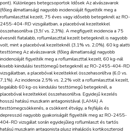
pont). Különleges betegcsoportok Idősek Az alvászavarok
(főleg álmatlanság) nagyobb incidenciáját figyelték meg a
roflumilaszttal kezelt, 75 éves vagy idősebb betegeknél az RO-
2455-404-RD vizsgálatban, a placebóval kezeltekkel
összehasonlítva (3,9/ vs. 2,3%). A megfigyelt incidencia a 75
évesnél fiatalabb, roflumilaszttal kezelt betegeknél is nagyobb
volt, mint a placebóval kezelteknél (3,1% vs. 2,0%). 60 kg alatti
testtömeg Az alvászavarok (főleg álmatlanság) nagyobb
incidenciáját figyelték meg a roflumilaszttal kezelt, 60 kg-nál
kisebb kiindulási testtömegű betegeknél az RO-2455-404-RD
vizsgálatban, a placebóval kezeltekkel összehasonlítva (6,0 vs.
7,1%). Az incidencia 2,5% vs. 2,2% volt a roflumilaszttal kezelt,
legalább 60 kg-os kiindulási testtömegű betegeknél, a
placebóval kezeltekkel összehasonlítva. Egyidejű kezelés
hosszú hatású muszkarin antagonistával (LAMA) A
testtömegcsökkenés, a csökkent étvágy, a fejfájás és
depresszió nagyobb gyakoriságát figyelték meg az RO-2455-
404-RD vizsgálat során egyidejűleg roflumilaszt és tartós
hatású muszkarin antagonista plusz inhalációs kortikoszteroid