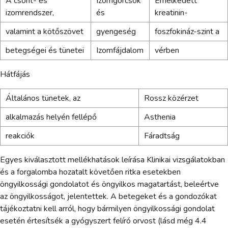
A csont- és
Izomgörcsök
Emelkedett
izomrendszer,
és
kreatinin-
valamint a kötőszövet
gyengeség
foszfokináz-szint a
betegségei és tünetei
Izomfájdalom
vérben
Hátfájás
Általános tünetek, az
Rossz közérzet
alkalmazás helyén fellépő
Asthenia
reakciók
Fáradtság
Egyes kiválasztott mellékhatások leírása Klinikai vizsgálatokban
és a forgalomba hozatalt követően ritka esetekben
öngyilkossági gondolatot és öngyilkos magatartást, beleértve
az öngyilkosságot, jelentettek. A betegeket és a gondozókat
tájékoztatni kell arról, hogy bármilyen öngyilkossági gondolat
esetén értesítsék a gyógyszert felíró orvost (lásd még 4.4