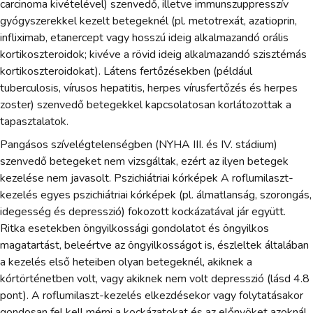
carcinoma kivételével) szenvedő, illetve immunszuppresszív
gyógyszerekkel kezelt betegeknél (pl. metotrexát, azatioprin,
infliximab, etanercept vagy hosszú ideig alkalmazandó orális
kortikoszteroidok; kivéve a rövid ideig alkalmazandó szisztémás
kortikoszteroidokat). Látens fertőzésekben (például
tuberculosis, vírusos hepatitis, herpes vírusfertőzés és herpes
zoster) szenvedő betegekkel kapcsolatosan korlátozottak a
tapasztalatok.
Pangásos szívelégtelenségben (NYHA III. és IV. stádium)
szenvedő betegeket nem vizsgáltak, ezért az ilyen betegek
kezelése nem javasolt. Pszichiátriai kórképek A roflumilaszt-
kezelés egyes pszichiátriai kórképek (pl. álmatlanság, szorongás,
idegesség és depresszió) fokozott kockázatával jár együtt.
Ritka esetekben öngyilkossági gondolatot és öngyilkos
magatartást, beleértve az öngyilkosságot is, észleltek általában
a kezelés első heteiben olyan betegeknél, akiknek a
kórtörténetben volt, vagy akiknek nem volt depresszió (lásd 4.8
pont). A roflumilaszt-kezelés elkezdésekor vagy folytatásakor
gondosan fel kell mérni a kockázatokat és az előnyöket azoknál