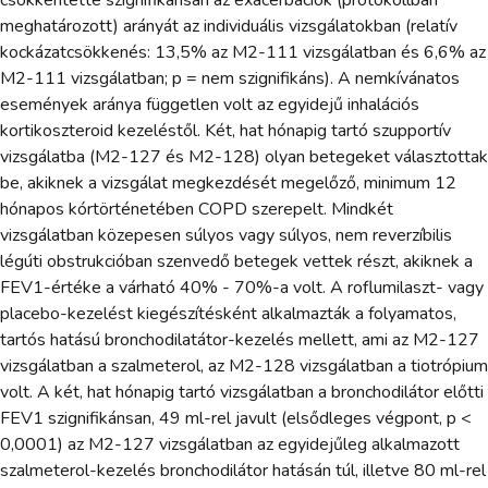
csökkentette szignifikánsan az exacerbációk (protokollban
meghatározott) arányát az individuális vizsgálatokban (relatív
kockázatcsökkenés: 13,5% az M2-111 vizsgálatban és 6,6% az
M2-111 vizsgálatban; p = nem szignifikáns). A nemkívánatos
események aránya független volt az egyidejű inhalációs
kortikoszteroid kezeléstől. Két, hat hónapig tartó szupportív
vizsgálatba (M2-127 és M2-128) olyan betegeket választottak
be, akiknek a vizsgálat megkezdését megelőző, minimum 12
hónapos kórtörténetében COPD szerepelt. Mindkét
vizsgálatban közepesen súlyos vagy súlyos, nem reverzíbilis
légúti obstrukcióban szenvedő betegek vettek részt, akiknek a
FEV1-értéke a várható 40% - 70%-a volt. A roflumilaszt- vagy
placebo-kezelést kiegészítésként alkalmazták a folyamatos,
tartós hatású bronchodilatátor-kezelés mellett, ami az M2-127
vizsgálatban a szalmeterol, az M2-128 vizsgálatban a tiotrópium
volt. A két, hat hónapig tartó vizsgálatban a bronchodilátor előtti
FEV1 szignifikánsan, 49 ml-rel javult (elsődleges végpont, p <
0,0001) az M2-127 vizsgálatban az egyidejűleg alkalmazott
szalmeterol-kezelés bronchodilátor hatásán túl, illetve 80 ml-rel