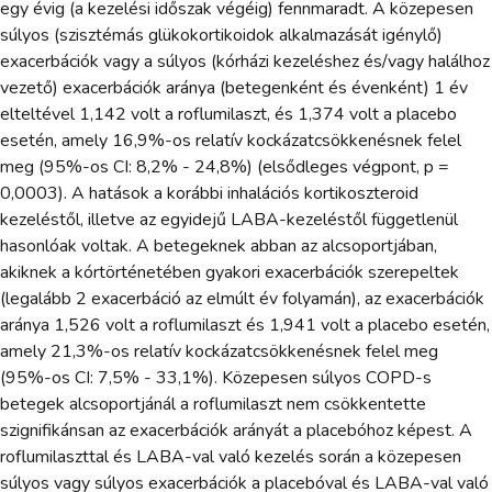
egy évig (a kezelési időszak végéig) fennmaradt. A közepesen
súlyos (szisztémás glükokortikoidok alkalmazását igénylő)
exacerbációk vagy a súlyos (kórházi kezeléshez és/vagy halálhoz
vezető) exacerbációk aránya (betegenként és évenként) 1 év
elteltével 1,142 volt a roflumilaszt, és 1,374 volt a placebo
esetén, amely 16,9%-os relatív kockázatcsökkenésnek felel
meg (95%-os CI: 8,2% - 24,8%) (elsődleges végpont, p =
0,0003). A hatások a korábbi inhalációs kortikoszteroid
kezeléstől, illetve az egyidejű LABA-kezeléstől függetlenül
hasonlóak voltak. A betegeknek abban az alcsoportjában,
akiknek a kórtörténetében gyakori exacerbációk szerepeltek
(legalább 2 exacerbáció az elmúlt év folyamán), az exacerbációk
aránya 1,526 volt a roflumilaszt és 1,941 volt a placebo esetén,
amely 21,3%-os relatív kockázatcsökkenésnek felel meg
(95%-os CI: 7,5% - 33,1%). Közepesen súlyos COPD-s
betegek alcsoportjánál a roflumilaszt nem csökkentette
szignifikánsan az exacerbációk arányát a placebóhoz képest. A
roflumilaszttal és LABA-val való kezelés során a közepesen
súlyos vagy súlyos exacerbációk a placebóval és LABA-val való