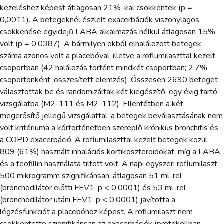
kezeléshez képest átlagosan 21%-kal csökkentek (p =
0,0011). A betegeknél észlelt exacerbációk viszonylagos
csökkenése egyidejű LABA alkalmazás nélkül átlagosan 15%
volt (p = 0,0387). A bármilyen okból elhalálozott betegek
száma azonos volt a placebóval, illetve a roflumilaszttal kezelt
csoportban (42 halálozás történt mindkét csoportban; 2,7%
csoportonként; összesített elemzés). Összesen 2690 beteget
választottak be és randomizáltak két kiegészítő, egy évig tartó
vizsgálatba (M2-111 és M2-112). Ellentétben a két,
megerősítő jellegű vizsgálattal, a betegek beválasztásának nem
volt kritériuma a kórtörténetben szereplő krónikus bronchitis és
a COPD exacerbáció. A roflumilaszttal kezelt betegek közül
809 (61%) használt inhalációs kortikoszteroidokat, míg a LABA
és a teofillin használata tiltott volt. A napi egyszeri roflumilaszt
500 mikrogramm szignifikánsan, átlagosan 51 ml-rel
(bronchodilátor előtti FEV1, p < 0,0001) és 53 ml-rel
(bronchodilátor utáni FEV1, p < 0,0001) javította a
légzésfunkciót a placebóhoz képest. A roflumilaszt nem