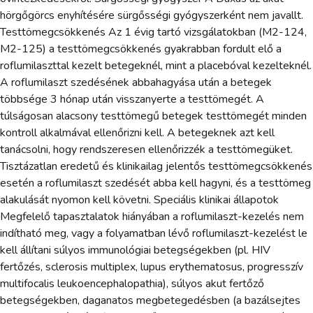
hörgőgörcs enyhítésére sürgősségi gyógyszerként nem javallt.
Testtömegcsökkenés Az 1 évig tartó vizsgálatokban (M2-124,
M2-125) a testtömegcsökkenés gyakrabban fordult elő a
roflumilaszttal kezelt betegeknél, mint a placebóval kezelteknél.
A roflumilaszt szedésének abbahagyása után a betegek
többsége 3 hónap után visszanyerte a testtömegét. A
túlságosan alacsony testtömegű betegek testtömegét minden
kontroll alkalmával ellenőrizni kell. A betegeknek azt kell
tanácsolni, hogy rendszeresen ellenőrizzék a testtömegüket.
Tisztázatlan eredetű és klinikailag jelentős testtömegcsökkenés
esetén a roflumilaszt szedését abba kell hagyni, és a testtömeg
alakulását nyomon kell követni. Speciális klinikai állapotok
Megfelelő tapasztalatok hiányában a roflumilaszt-kezelés nem
indítható meg, vagy a folyamatban lévő roflumilaszt-kezelést le
kell állítani súlyos immunológiai betegségekben (pl. HIV
fertőzés, sclerosis multiplex, lupus erythematosus, progresszív
multifocalis leukoencephalopathia), súlyos akut fertőző
betegségekben, daganatos megbetegedésben (a bazálsejtes