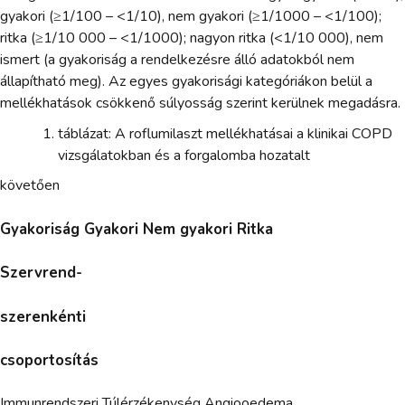
gyakori (≥1/100 – <1/10), nem gyakori (≥1/1000 – <1/100);
ritka (≥1/10 000 – <1/1000); nagyon ritka (<1/10 000), nem
ismert (a gyakoriság a rendelkezésre álló adatokból nem
állapítható meg). Az egyes gyakorisági kategóriákon belül a
mellékhatások csökkenő súlyosság szerint kerülnek megadásra.
táblázat: A roflumilaszt mellékhatásai a klinikai COPD
vizsgálatokban és a forgalomba hozatalt
követően
Gyakoriság Gyakori Nem gyakori Ritka
Szervrend-
szerenkénti
csoportosítás
Immunrendszeri Túlérzékenység Angiooedema