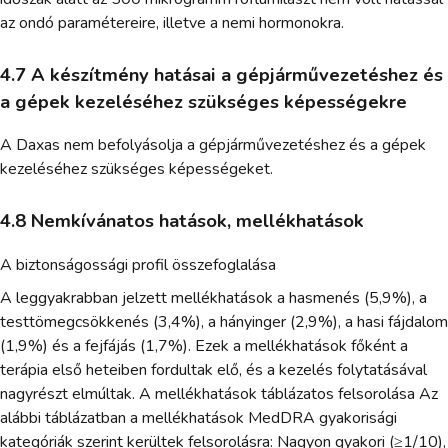
az ondó paramétereire, illetve a nemi hormonokra.
4.7 A készítmény hatásai a gépjárművezetéshez és
a gépek kezeléséhez szükséges képességekre
A Daxas nem befolyásolja a gépjárművezetéshez és a gépek
kezeléséhez szükséges képességeket.
4.8 Nemkívánatos hatások, mellékhatások
A biztonságossági profil összefoglalása
A leggyakrabban jelzett mellékhatások a hasmenés (5,9%), a
testtömegcsökkenés (3,4%), a hányinger (2,9%), a hasi fájdalom
(1,9%) és a fejfájás (1,7%). Ezek a mellékhatások főként a
terápia első heteiben fordultak elő, és a kezelés folytatásával
nagyrészt elmúltak. A mellékhatások táblázatos felsorolása Az
alábbi táblázatban a mellékhatások MedDRA gyakorisági
kategóriák szerint kerültek felsorolásra: Nagyon gyakori (≥1/10),