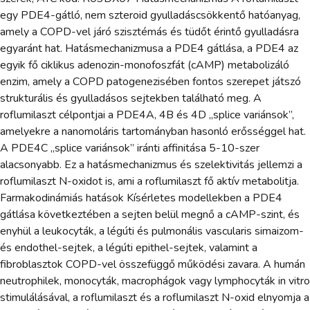
egy PDE4-gátló, nem szteroid gyulladáscsökkentő hatóanyag,
amely a COPD-vel járó szisztémás és tüdőt érintő gyulladásra
egyaránt hat. Hatásmechanizmusa a PDE4 gátlása, a PDE4 az
egyik fő ciklikus adenozin-monofoszfát (cAMP) metabolizáló
enzim, amely a COPD patogenezisében fontos szerepet játszó
strukturális és gyulladásos sejtekben található meg. A
roflumilaszt célpontjai a PDE4A, 4B és 4D „splice variánsok”,
amelyekre a nanomoláris tartományban hasonló erősséggel hat.
A PDE4C „splice variánsok” iránti affinitása 5-10-szer
alacsonyabb. Ez a hatásmechanizmus és szelektivitás jellemzi a
roflumilaszt N-oxidot is, ami a roflumilaszt fő aktív metabolitja.
Farmakodinámiás hatások Kísérletes modellekben a PDE4
gátlása következtében a sejten belül megnő a cAMP-szint, és
enyhül a leukocyták, a légúti és pulmonális vascularis simaizom-
és endothel-sejtek, a légúti epithel-sejtek, valamint a
fibroblasztok COPD-vel összefüggő működési zavara. A humán
neutrophilek, monocyták, macrophágok vagy lymphocyták in vitro
stimulálásával, a roflumilaszt és a roflumilaszt N-oxid elnyomja a