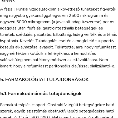
Tünetek
A fázis I. klinikai vizsgálatokban a következő tüneteket figyelték
meg nagyobb gyakorisággal egyszeri 2500 mikrogramm és
egyszeri 5000 mikrogramm (a javasolt adag tízszerese) per os
adagolás után: fejfájás, gastrointestinalis betegségek és
tünetek, szédülés, palpitatio, kábultság, hideg veríték és artériás
hypotonia. Kezelés Túladagolás esetén a megfelelő szupportív
kezelés alkalmazása javasolt. Tekintettel arra, hogy roflumilaszt
nagymértékben kötődik a fehérjékhez, a hemodialízis
valószínűleg nem hatékony módszer az eltávolítására. Nem
ismert, hogy a roflumilaszt peritoneális dialízissel dializálható-e.
5. FARMAKOLÓGIAI TULAJDONSÁGOK
5.1 Farmakodinámiás tulajdonságok
Farmakoterápiás csoport: Obstruktív légúti betegségekre ható
szerek, egyéb szisztémás obstruktív légúti betegségekre ható
szerek, ATC kód: R03DX07 Hatásmechanizmus A roflumilaszt