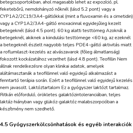
betegcsoportokban, ahol magasabb lehet az expozíció, pl.
feketebőrű, nemdohányzó nőknél (lásd 5.2 pont) vagy a
CYP1A2/2C19/3A4-gátlókkal (mint a fluvoxamin és a cimetidin)
vagy a CYP1A2/3A4-gátló enoxacinnal egyidejűleg kezelt
betegeknél (lásd 4.5 pont). 60 kg alatti testtömeg Azoknál a
betegeknél, akiknek a kiindulási testtömege <60 kg, az ezeknél
a betegeknél észlelt nagyobb teljes PDE4-gátló aktivitás miatt
a roflumilaszt-kezelés az alvászavarok (főleg álmatlanság)
fokozott kockázatához vezethet (lásd 4.8 pont). Teofillin Nem
állnak rendelkezésre olyan klinikai adatok, amelyek
alátámasztanák a teofillinnel való egyidejű alkalmazást a
fenntartó terápia során. Ezért a teofillinnel való egyidejű kezelés
nem javasolt. Laktóztartalom Ez a gyógyszer laktózt tartalmaz.
Ritkán előforduló, örökletes galaktózintoleranciában, teljes
laktáz-hiányban vagy glükóz-galaktóz malabszorpcióban a
készítmény nem szedhető.
4.5 Gyógyszerkölcsönhatások és egyéb interakciók