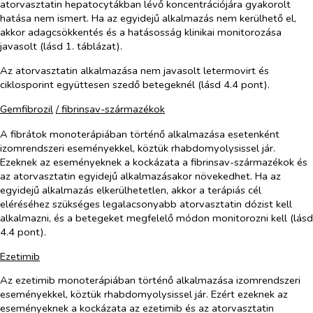
atorvasztatin hepatocytákban lévő koncentrációjára gyakorolt
hatása nem ismert. Ha az egyidejű alkalmazás nem kerülhető el,
akkor adagcsökkentés és a hatásosság klinikai monitorozása
javasolt (lásd 1. táblázat).
Az atorvasztatin alkalmazása nem javasolt letermovirt és
ciklosporint együttesen szedő betegeknél (lásd 4.4 pont).
Gemfibrozil
/ fibrinsav-származékok
A fibrátok monoterápiában történő alkalmazása esetenként
izomrendszeri eseményekkel, köztük rhabdomyolysissel jár.
Ezeknek az eseményeknek a kockázata a fibrinsav-származékok és
az atorvasztatin egyidejű alkalmazásakor növekedhet. Ha az
egyidejű alkalmazás elkerülhetetlen, akkor a terápiás cél
eléréséhez szükséges legalacsonyabb atorvasztatin dózist kell
alkalmazni, és a betegeket megfelelő módon monitorozni kell (lásd
4.4 pont).
Ezetimib
Az ezetimib monoterápiában történő alkalmazása izomrendszeri
eseményekkel, köztük rhabdomyolysissel jár. Ezért ezeknek az
eseményeknek a kockázata az ezetimib és az atorvasztatin