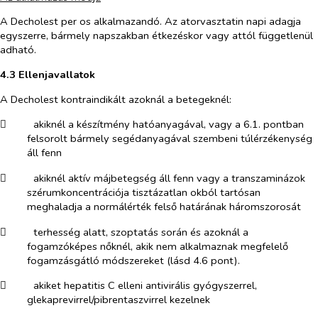
A Decholest
per os
alkalmazandó. Az atorvasztatin napi adagja
egyszerre, bármely napszakban étkezéskor vagy attól függetlenül
adható.
4.3 Ellenjavallatok
A Decholest kontraindikált azoknál a betegeknél:
​
akiknél a készítmény hatóanyagával, vagy a 6.1. pontban
felsorolt bármely segédanyagával szembeni túlérzékenység
áll fenn
​
akiknél aktív májbetegség áll fenn vagy a transzaminázok
szérumkoncentrációja tisztázatlan okból tartósan
meghaladja a normálérték felső határának háromszorosát
​
terhesség alatt, szoptatás során és azoknál a
fogamzóképes nőknél, akik nem alkalmaznak megfelelő
fogamzásgátló módszereket (lásd 4.6 pont).
​
akiket hepatitis C elleni antivirális gyógyszerrel,
glekaprevirrel/pibrentaszvirrel kezelnek