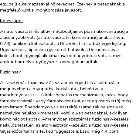
egyidejű alkalmazásával növekedhet. Ezeknek a betegeknek a
megfelelő klinikai monitorozása javasolt.
Kolesztipol
Az atorvasztatin és aktív metabolitjainak plazmakoncentrációja
alacsonyabb volt (az atorvasztatin koncentrációjának aránya:
0,74), amikor a kolesztipolt a Decholest-tel adták egyidejűleg.
Ugyanakkor a lipidekre gyakorolt hatások a Decholest és a
kolesztipol egyidejű alkalmazásakor nagyobbak voltak, mint
amikor bármelyik gyógyszert önmagában adták.
Fuzidinsav
A szisztémás fuzidinsav és sztatinok együttes alkalmazása
megnövelheti a myopathia kockázatát, beleértve a
rhabdomyolysist is. A kölcsönhatás mechanizmusa, (azaz, hogy
farmakodinámiás vagy farmakokinetikai, esetleg mindkettő) még
nem ismert. Rhabdomyolysis eseteiről számoltak be (melyek
némelyike halálos kimenetelű volt) olyan betegeknél, akik ilyen
kombinációt kaptak. Amennyiben szisztémás fuzidinsav-kezelés
nélkülözhetetlen, az atorvasztatin-kezelést a fuzidinsav-kezelés
teljes időtartamára fel kell függeszteni. Lásd még 4.4 pont.