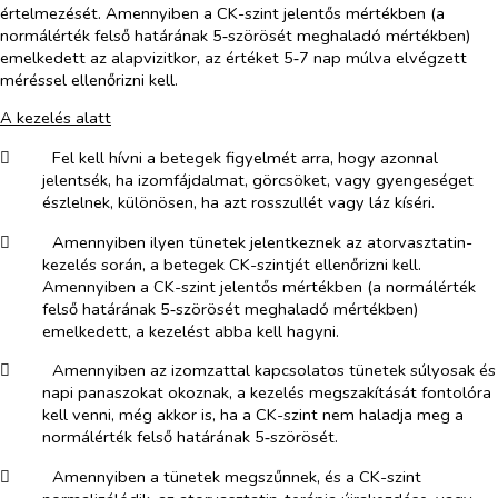
értelmezését. Amennyiben a CK-szint jelentős mértékben (a
normálérték felső határának 5‑szörösét meghaladó mértékben)
emelkedett az alapvizitkor, az értéket 5‑7 nap múlva elvégzett
méréssel ellenőrizni kell.
A kezelés alatt
​
Fel kell hívni a betegek figyelmét arra, hogy azonnal
jelentsék, ha izomfájdalmat, görcsöket, vagy gyengeséget
észlelnek, különösen, ha azt rosszullét vagy láz kíséri.
​
Amennyiben ilyen tünetek jelentkeznek az atorvasztatin-
kezelés során, a betegek CK-szintjét ellenőrizni kell.
Amennyiben a CK-szint jelentős mértékben (a normálérték
felső határának 5‑szörösét meghaladó mértékben)
emelkedett, a kezelést abba kell hagyni.
​
Amennyiben az izomzattal kapcsolatos tünetek súlyosak és
napi panaszokat okoznak, a kezelés megszakítását fontolóra
kell venni, még akkor is, ha a CK-szint nem haladja meg a
normálérték felső határának 5‑szörösét.
​
Amennyiben a tünetek megszűnnek, és a CK-szint