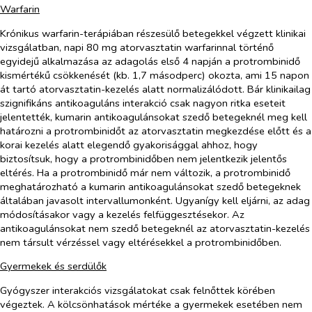
Warfarin
Krónikus warfarin-terápiában részesülő betegekkel végzett klinikai
vizsgálatban, napi 80 mg atorvasztatin warfarinnal történő
egyidejű alkalmazása az adagolás első 4 napján a protrombinidő
kismértékű csökkenését (kb. 1,7 másodperc) okozta, ami 15 napon
át tartó atorvasztatin-kezelés alatt normalizálódott. Bár klinikailag
szignifikáns antikoaguláns interakció csak nagyon ritka eseteit
jelentették, kumarin antikoagulánsokat szedő betegeknél meg kell
határozni a protrombinidőt az atorvasztatin megkezdése előtt és a
korai kezelés alatt elegendő gyakorisággal ahhoz, hogy
biztosítsuk, hogy a protrombinidőben nem jelentkezik jelentős
eltérés. Ha a protrombinidő már nem változik, a protrombinidő
meghatározható a kumarin antikoagulánsokat szedő betegeknek
általában javasolt intervallumonként. Ugyanígy kell eljárni, az adag
módosításakor vagy a kezelés felfüggesztésekor. Az
antikoagulánsokat nem szedő betegeknél az atorvasztatin-kezelés
nem társult vérzéssel vagy eltérésekkel a protrombinidőben.
Gyermekek és serdülők
Gyógyszer interakciós vizsgálatokat csak felnőttek körében
végeztek. A kölcsönhatások mértéke a gyermekek esetében nem