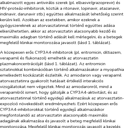
alkalmazott egyes antivirális szerek (pl. elbasvir/grazoprevir) és
HIV‑proteáz‑inhibitorok, köztük a ritonavir, lopinavir, atazanavir,
indinavir, darunavir stb.) együttes alkalmazását lehetőség szerint
kerülni kell. Azokban az esetekben, amikor ezeknek a
gyógyszereknek az atorvasztatinnal történő együttes adása
elkerülhetetlen, akkor az atorvasztatin alacsonyabb kezdő és
maximális adagban történő adását kell mérlegelni, és a betegek
megfelelő klinikai monitorozása javasolt (lásd 1. táblázat).
A közepesen erős CYP3A4-inhibitorok (pl. eritromicin, diltiazem,
verapamil és flukonazol) emelhetik az atorvasztatin
plazmakoncentrációját (lásd 1. táblázat). Az eritromicin
sztatinokkal kombinációban történő alkalmazásakor a myopathia
emelkedett kockázatát észlelték. Az amiodaron vagy verapamil
atorvasztatinra gyakorolt hatásait értékelő interakciós
vizsgálatokat nem végeztek. Mind az amiodaronról, mind a
verapamilról ismert, hogy gátolják a CYP3A4-aktivitást, és az
atorvasztatinnal történő egyidejű alkalmazásuk az atorvasztatin-
expozíció növekedését eredményezheti. Ezért közepesen erős
CYP3A4-inhibitorokkal történő egyidejű alkalmazáskor
megfontolandó az atorvasztatin alacsonyabb maximális
adagjának alkalmazása és javasolt a beteg megfelelő klinikai
monitorozása. Megfelelő klinikai monitorozás javasolt a kezelés