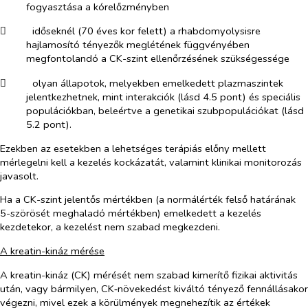
fogyasztása a kórelőzményben
​
időseknél (70 éves kor felett) a rhabdomyolysisre
hajlamosító tényezők meglétének függvényében
megfontolandó a CK-szint ellenőrzésének szükségessége
​
olyan állapotok, melyekben emelkedett plazmaszintek
jelentkezhetnek, mint interakciók (lásd 4.5 pont) és speciális
populációkban, beleértve a genetikai szubpopulációkat (lásd
5.2 pont).
Ezekben az esetekben a lehetséges terápiás előny mellett
mérlegelni kell a kezelés kockázatát, valamint klinikai monitorozás
javasolt.
Ha a CK-szint jelentős mértékben (a normálérték felső határának
5-szörösét meghaladó mértékben) emelkedett a kezelés
kezdetekor, a kezelést nem szabad megkezdeni.
A kreatin-kináz mérése
A kreatin-kináz (CK) mérését nem szabad kimerítő fizikai aktivitás
után, vagy bármilyen, CK‑növekedést kiváltó tényező fennállásakor
végezni, mivel ezek a körülmények megnehezítik az értékek