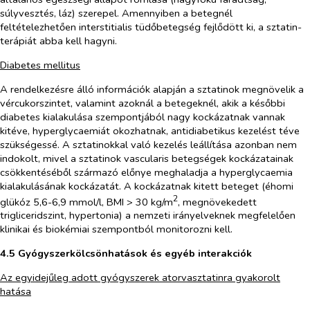
súlyvesztés, láz) szerepel. Amennyiben a betegnél
feltételezhetően interstitialis tüdőbetegség fejlődött ki, a sztatin-
terápiát abba kell hagyni.
Diabetes mellitus
A rendelkezésre álló információk alapján a sztatinok megnövelik a
vércukorszintet, valamint azoknál a betegeknél, akik a későbbi
diabetes kialakulása szempontjából nagy kockázatnak vannak
kitéve, hyperglycaemiát okozhatnak, antidiabetikus kezelést téve
szükségessé. A sztatinokkal való kezelés leállítása azonban nem
indokolt, mivel a sztatinok vascularis betegségek kockázatainak
csökkentéséből származó előnye meghaladja a hyperglycaemia
kialakulásának kockázatát. A kockázatnak kitett beteget (éhomi
2
glükóz 5,6-6,9 mmol/l, BMI > 30 kg/m
, megnövekedett
trigliceridszint, hypertonia) a nemzeti irányelveknek megfelelően
klinikai és biokémiai szempontból monitorozni kell.
4.5 Gyógyszerkölcsönhatások és egyéb interakciók
Az egyidejűleg adott gyógyszerek atorvasztatinra gyakorolt
hatása