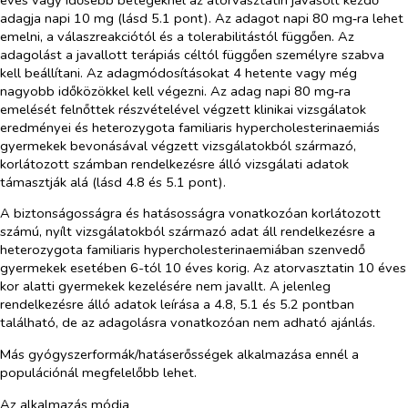
adagja napi 10 mg (lásd 5.1 pont). Az adagot napi 80 mg‑ra lehet
emelni, a válaszreakciótól és a tolerabilitástól függően. Az
adagolást a javallott terápiás céltól függően személyre szabva
kell beállítani. Az adagmódosításokat 4 hetente vagy még
nagyobb időközökkel kell végezni. Az adag napi 80 mg‑ra
emelését felnőttek részvételével végzett klinikai vizsgálatok
eredményei és heterozygota familiaris hypercholesterinaemiás
gyermekek bevonásával végzett vizsgálatokból származó,
korlátozott számban rendelkezésre álló vizsgálati adatok
támasztják alá (lásd 4.8 és 5.1 pont).
A biztonságosságra és hatásosságra vonatkozóan korlátozott
számú, nyílt vizsgálatokból származó adat áll rendelkezésre a
heterozygota familiaris hypercholesterinaemiában szenvedő
gyermekek esetében 6-tól 10 éves korig. Az atorvasztatin 10 éves
kor alatti gyermekek kezelésére nem javallt. A jelenleg
rendelkezésre álló adatok leírása a 4.8, 5.1 és 5.2 pontban
található, de az adagolásra vonatkozóan nem adható ajánlás.
Más gyógyszerformák/hatáserősségek alkalmazása ennél a
populációnál megfelelőbb lehet.
Az alkalmazás módja