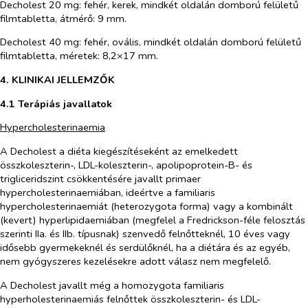
Decholest 20 mg: fehér, kerek, mindkét oldalán domború felületű
filmtabletta, átmérő: 9 mm.
Decholest 40 mg: fehér, ovális, mindkét oldalán domború felületű
filmtabletta, méretek: 8,2×17 mm.
4. KLINIKAI JELLEMZŐK
4.1 Terápiás javallatok
Hypercholesterinaemia
A Decholest a diéta kiegészítéseként az emelkedett
összkoleszterin-, LDL-koleszterin-, apolipoprotein-B- és
trigliceridszint csökkentésére javallt primaer
hypercholesterinaemiában, ideértve a familiaris
hypercholesterinaemiát (heterozygota forma) vagy a kombinált
(kevert) hyperlipidaemiában (megfelel a Fredrickson-féle felosztás
szerinti IIa. és IIb. típusnak) szenvedő felnőtteknél, 10 éves vagy
idősebb gyermekeknél és serdülőknél, ha a diétára és az egyéb,
nem gyógyszeres kezelésekre adott válasz nem megfelelő.
A Decholest javallt még a homozygota familiaris
hyperholesterinaemiás felnőttek összkoleszterin- és LDL-