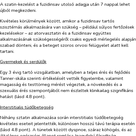
A szatin-kezelést a fuzidinsav utolsó adagja után 7 nappal lehet
újból megkezdeni.
Kivételes körülmények között, amikor a fuzidinsav tartós
szisztémás alkalmazására van szükség – például súlyos fertőzések
kezelésekor – az atorvasztatin és a fuzidinsav együttes
alkalmazásának szükségességéről csakis egyedi mérlegelés alapján
szabad dönteni, és a beteget szoros orvosi felügyelet alatt kell
tartani.
Gyermekek és serdülők
Egy 3 évig tartó vizsgálatban, amelyben a teljes érés és fejlődés
Tanner-skála szerinti értékelését vették figyelembe, valamint
magasság és testtömeg mérést végeztek, a növekedés és a
szexuális érés szempontjából nem észleltek klinikailag szignifikáns
hatást (lásd 4.8 pont).
Interstitialis tüdőbetegség
Néhány sztatin alkalmazása során interstitialis tüdőbetegség
kivételes eseteit jelentették, különösen hosszú távú terápia esetén
(lásd 4.8 pont). A tünetek között dyspnoe, száraz köhögés, és az
általános egészségi állapot romlása (nagyfokú fáradtság,