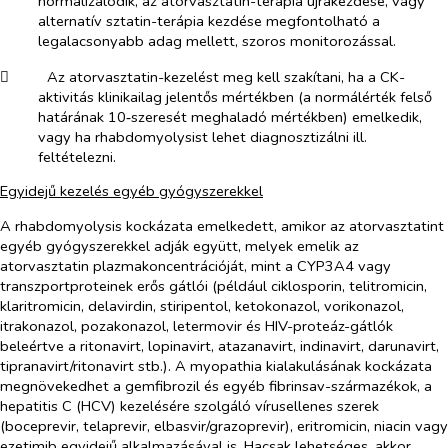
normalizálódik, az atorvasztatin-terápia újrakezdése, vagy
alternatív sztatin-terápia kezdése megfontolható a
legalacsonyabb adag mellett, szoros monitorozással.
​
Az atorvasztatin-kezelést meg kell szakítani, ha a CK-
aktivitás klinikailag jelentős mértékben (a normálérték felső
határának 10‑szeresét meghaladó mértékben) emelkedik,
vagy ha rhabdomyolysist lehet diagnosztizálni ill.
feltételezni.
Egyidejű kezelés egyéb gyógyszerekkel
A rhabdomyolysis kockázata emelkedett, amikor az atorvasztatint
egyéb gyógyszerekkel adják együtt, melyek emelik az
atorvasztatin plazmakoncentrációját, mint a CYP3A4 vagy
transzportproteinek erős gátlói (például ciklosporin, telitromicin,
klaritromicin, delavirdin, stiripentol, ketokonazol, vorikonazol,
itrakonazol, pozakonazol, letermovir és HIV-proteáz-gátlók
beleértve a ritonavirt, lopinavirt, atazanavirt, indinavirt, darunavirt,
tipranavirt/ritonavirt stb.). A myopathia kialakulásának kockázata
megnövekedhet a gemfibrozil és egyéb fibrinsav-származékok, a
hepatitis C (HCV) kezelésére szolgáló vírusellenes szerek
(boceprevir, telaprevir, elbasvir/grazoprevir), eritromicin, niacin vagy
ezetimib egyidejű alkalmazásával is. Hacsak lehetséges, akkor