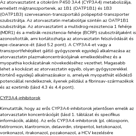
Az atorvasztatint a citokróm P450 3A4 (CYP3A4) metabolizálja,
emellett májtranszporterek, az 1B1 (OATP1B1) és 1B3
(OATP1B3) szervesanion-transzportáló polipeptid-transzporter
szubsztrátja. Az atorvasztatin metabolitjai szintén az OATP1B1
szubsztrátjai. Az atorvasztatint a multidrog‑rezisztencia 1 fehérje
(MDR1) és a mellrák-rezisztencia-fehérje (BCRP) szubsztrátjaként is
azonosították, ami korlátozhatja az atorvasztatin felszívódását és
epe-clearance-ét (lásd 5.2 pont). A CYP3A4-et vagy a
transzportfehérjéket gátló gyógyszerek egyidejű alkalmazása az
atorvasztatin plazmakoncentrációjának emelkedéséhez és a
myopathia kockázatának növekedéséhez vezethet. Magasabb
lehet a kockázat az atorvasztatin egyéb, olyan gyógyszerekkel
történő egyidejű alkalmazásakor is, amelyek myopathiát előidéző
potenciállal rendelkeznek, ilyenek például a fibrinsav-származékok
és az ezetimib (lásd 4.3 és 4.4 pont).
CYP3A4-inhibitorok
Kimutatták, hogy az erős CYP3A4-inhibitorok jelentősen emelik az
atorvasztatin koncentrációját (lásd 1. táblázat és specifikus
információk, alább). Az erős CYP3A4-inhibitorok (pl. ciklosporin,
telitromicin, klaritromicin, delavirdin, stiripentol, ketokonazol,
vorikonazol, itrakonazol, pozakonazol, a HCV kezelésére