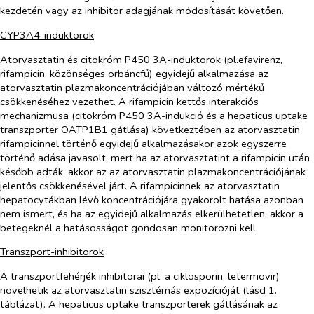
kezdetén vagy az inhibitor adagjának módosítását követően.
CYP3A4-induktorok
Atorvasztatin és citokróm P450 3A-induktorok (pl.efavirenz,
rifampicin, közönséges orbáncfű) egyidejű alkalmazása az
atorvasztatin plazmakoncentrációjában változó mértékű
csökkenéséhez vezethet. A rifampicin kettős interakciós
mechanizmusa (citokróm P450 3A-indukció és a hepaticus uptake
transzporter OATP1B1 gátlása) következtében az atorvasztatin
rifampicinnel történő egyidejű alkalmazásakor azok egyszerre
történő adása javasolt, mert ha az atorvasztatint a rifampicin után
később adták, akkor az az atorvasztatin plazmakoncentrációjának
jelentős csökkenésével járt. A rifampicinnek az atorvasztatin
hepatocytákban lévő koncentrációjára gyakorolt hatása azonban
nem ismert, és ha az egyidejű alkalmazás elkerülhetetlen, akkor a
betegeknél a hatásosságot gondosan monitorozni kell.
Transzport-inhibitorok
A transzportfehérjék inhibitorai (pl. a ciklosporin, letermovir)
növelhetik az atorvasztatin szisztémás expozícióját (lásd 1.
táblázat). A hepaticus uptake transzporterek gátlásának az