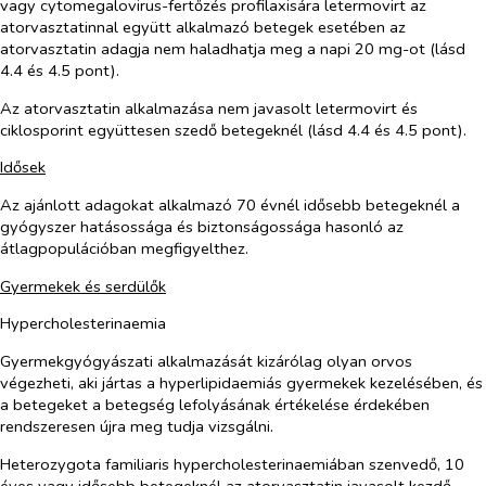
vagy cytomegalovirus-fertőzés profilaxisára letermovirt az
atorvasztatinnal együtt alkalmazó betegek esetében az
atorvasztatin adagja nem haladhatja meg a napi 20 mg-ot (lásd
4.4 és 4.5 pont).
Az atorvasztatin alkalmazása nem javasolt letermovirt és
ciklosporint együttesen szedő betegeknél (lásd 4.4 és 4.5 pont).
Idősek
Az ajánlott adagokat alkalmazó 70 évnél idősebb betegeknél a
gyógyszer hatásossága és biztonságossága hasonló az
átlagpopulációban megfigyelthez.
Gyermekek és serdülők
Hypercholesterinaemia
Gyermekgyógyászati alkalmazását kizárólag olyan orvos
végezheti, aki jártas a hyperlipidaemiás gyermekek kezelésében, és
a betegeket a betegség lefolyásának értékelése érdekében
rendszeresen újra meg tudja vizsgálni.
Heterozygota familiaris hypercholesterinaemiában szenvedő, 10
éves vagy idősebb betegeknél az atorvasztatin javasolt kezdő