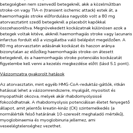
betegségben nem szenvedő betegeknél, akik a közelmúltban
stroke-on vagy TIA-n (transient ischemic attack) estek át, a
haemorrhagiás stroke előfordulása nagyobb volt a 80 mg
atorvasztatint szedő betegeknél a placebót kapókkal
összehasonlítva. Megnövekedett kockázatnak különösen azok a
betegek voltak kitéve, akiknél haemorrhagiás stroke vagy lacunaris
infarctus fordult elő a vizsgálatba való belépést megelőzően. A
80 mg atorvasztatin adásának kockázat és haszon aránya
bizonytalan az előzőleg haemorrhagiás stroke-on átesett
betegeknél, és a haemorrhagiás stroke potenciális kockázatát
figyelembe kell venni a kezelés megkezdése előtt (lásd 5.1 pont).
Vázizomzatra gyakorolt hatások
Az atorvasztatin, mint egyéb HMG-CoA-reduktáz-gátlók, ritkán
hatással lehet a vázizomrendszerre, myalgiát, myositist és
myopathiát okozva, melyek akár rhabdomyolysissé
fokozódhatnak. A rhabdomyolysis potenciálisan életet fenyegető
állapot, amit jelentős kreatin-kináz (CK) szintemelkedés (a
normálérték felső határának 10-szeresét meghaladó mértékű),
myoglobinaemia és myoglobinuria jellemez, ami
veseelégtelenséghez vezethet.