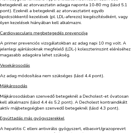
betegeknél az atorvasztatin adagja naponta 10‑80 mg (lásd 5.1
pont). Ezeknél a betegeknél az atorvasztatint egyéb
lipidcsökkentő kezelések (pl. LDL-aferezis) kiegészítéséként, vagy
ilyen kezelések hiányában kell alkalmazni.
Cardiovascularis megbetegedés prevenciója
A primer prevenciós vizsgálatokban az adag napi 10 mg volt. A
jelenlegi ajánlásoknak megfelelő (LDL-) koleszterinszint eléréséhez
magasabb adagokra lehet szükség.
Vesekárosodás
Az adag módosítása nem szükséges (lásd 4.4 pont).
Májkárosodás
Májkárosodásban szenvedő betegeknél a Decholest-et óvatosan
kell alkalmazni (lásd 4.4 és 5.2 pont). A Decholest kontraindikált
aktív májbetegségben szenvedő betegeknél (lásd 4.3 pont).
Együttadás más gyógyszerekkel
A hepatitis C elleni antivirális gyógyszert, elbasvirt/grazoprevirt