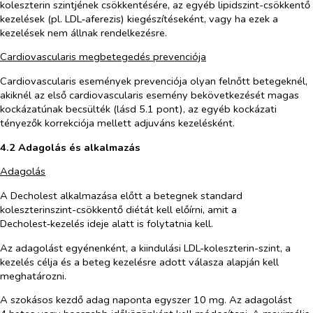
koleszterin szintjének csökkentésére, az egyéb lipidszint-csökkentő
kezelések (pl. LDL‑aferezis) kiegészítéseként, vagy ha ezek a
kezelések nem állnak rendelkezésre.
Cardiovascularis megbetegedés prevenciója
Cardiovascularis események prevenciója olyan felnőtt betegeknél,
akiknél az első cardiovascularis esemény bekövetkezését magas
kockázatúnak becsülték (lásd 5.1 pont), az egyéb kockázati
tényezők korrekciója mellett adjuváns kezelésként.
4.2 Adagolás és alkalmazás
Adagolás
A Decholest alkalmazása előtt a betegnek standard
koleszterinszint-csökkentő diétát kell előírni, amit a
Decholest‑kezelés ideje alatt is folytatnia kell.
Az adagolást egyénenként, a kiindulási LDL-koleszterin-szint, a
kezelés célja és a beteg kezelésre adott válasza alapján kell
meghatározni.
A szokásos kezdő adag naponta egyszer 10 mg. Az adagolást