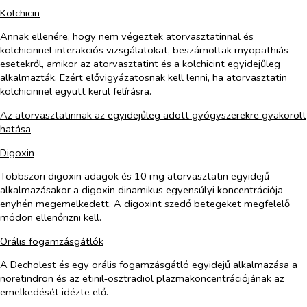
Kolchicin
Annak ellenére, hogy nem végeztek atorvasztatinnal és
kolchicinnel interakciós vizsgálatokat, beszámoltak myopathiás
esetekről, amikor az atorvasztatint és a kolchicint egyidejűleg
alkalmazták. Ezért elővigyázatosnak kell lenni, ha atorvasztatin
kolchicinnel együtt kerül felírásra.
Az atorvasztatinnak az egyidejűleg adott gyógyszerekre gyakorolt
hatása
Digoxin
Többszöri digoxin adagok és 10 mg atorvasztatin egyidejű
alkalmazásakor a digoxin dinamikus egyensúlyi koncentrációja
enyhén megemelkedett. A digoxint szedő betegeket megfelelő
módon ellenőrizni kell.
Orális fogamzásgátlók
A Decholest és egy orális fogamzásgátló egyidejű alkalmazása a
noretindron és az etinil‑ösztradiol plazmakoncentrációjának az
emelkedését idézte elő.