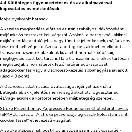
4.4 Különleges figyelmeztetések és az alkalmazással
kapcsolatos óvintézkedések
Májra gyakorolt hatások
A kezelés megkezdése előtt és ezután szabályos időközönként
májfunkciós teszteket kell végezni. Azoknál a betegeknél, akiknél
májkárosodásra utaló jelek vagy tünetek jelentkeznek, májfunkciós
teszteket kell végezni. Azokat a betegeket, akiknél emelkedett
transzaminázszintek alakulnak ki, a lelet normalizálódásáig
megfigyelés alatt kell tartani. Ha a transzamináz-értékek tartósan
meghaladják a normálérték felső határának 3-szorosát,
adagcsökkentés vagy a Decholest‑kezelés abbahagyása javasolt
(lásd 4.8 pont).
A Decholest alkalmazása óvatosságot igényel azoknál a
betegeknél, akik jelentős mennyiségű alkoholt fogyasztanak
és/vagy akiknek a kórtörténetében májbetegség szerepel.
Stroke Prevention by Aggressive Reduction in Cholesterol Levels
(SPARCL), azaz a „A stroke prevenciója agresszív koleszterinszint-
csökkentéssel” elnevezésű vizsgálat
A stroke altípusainak
post-hoc
analízise szerint szívkoszorúér-