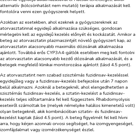
alternatív (kölcsönhatást nem mutató) terápia alkalmazását kell
fontolóra venni ezen gyógyszerek helyett.
Azokban az esetekben, ahol ezeknek a gyógyszereknek az
atorvasztatinnal egyidejű alkalmazása szükséges, gondosan
mérlegelni kell az egyidejű kezelés előnyét és kockázatát. Amikor a
beteg az atorvasztatin plazmaszintjét növelő gyógyszert kap, az
atorvasztatin alacsonyabb maximális dózisának alkalmazása
ajánlott. Továbbá erős CYP3A4-gátlók esetében meg kell fontolni
az atorvasztatin alacsonyabb kezdő dózisának alkalmazását, és a
betegek megfelelő klinikai monitorozása ajánlott (lásd 4.5 pont).
Az atorvasztatint nem szabad szisztémás fuzidinsav-kezeléssel
egyidejűleg vagy a fuzidinsav–kezelés befejezése után 7 napon
belül alkalmazni. Azoknál a betegeknél, ahol elengedhetetlen a
szisztémás fuzidinsav-kezelés, a sztatin-kezelést a fuzidinsav-
kezelés teljes időtartamára fel kell függeszteni. Rhabdomyolysis
eseteiről számoltak be (melyek némelyike halálos kimenetelű volt)
olyan betegeknél, akik kombinációban sztatin- és fuzidinsav-
kezelést kaptak (lásd 4.5 pont). A beteg figyelmét fel kell hívni
arra, hogy kérjen azonnali orvosi segítséget, ha izomgyengeséget,
izomfájdalmat vagy izomérzékenységet észlel.