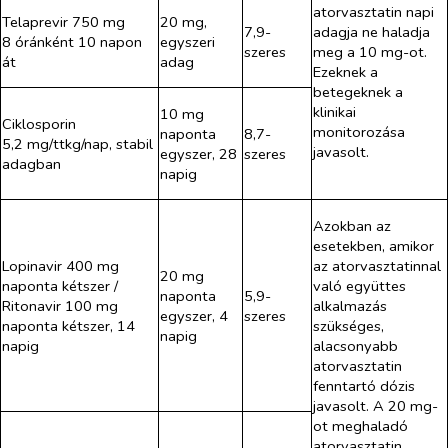
atorvasztatin napi
Telaprevir 750 mg
20 mg,
7,9-
adagja ne haladja
8 óránként 10 napon
egyszeri
szeres
meg a 10 mg-ot.
át
adag
Ezeknek a
betegeknek a
klinikai
10 mg
Ciklosporin
monitorozása
naponta
8,7-
5,2 mg/ttkg/nap, stabil
javasolt.
egyszer, 28
szeres
adagban
napig
Azokban az
esetekben, amikor
Lopinavir 400 mg
az atorvasztatinnal
20 mg
naponta kétszer /
való együttes
naponta
5,9-
Ritonavir 100 mg
alkalmazás
egyszer, 4
szeres
naponta kétszer, 14
szükséges,
napig
napig
alacsonyabb
atorvasztatin
fenntartó dózis
javasolt. A 20 mg-
ot meghaladó
atorvasztatin