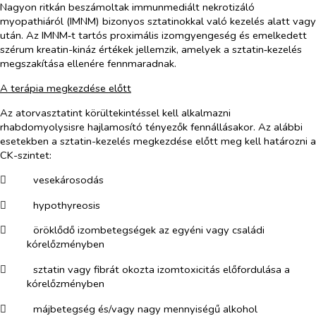
Nagyon ritkán beszámoltak immunmediált nekrotizáló
myopathiáról (IMNM) bizonyos sztatinokkal való kezelés alatt vagy
után. Az IMNM‑t tartós proximális izomgyengeség és emelkedett
szérum kreatin-kináz értékek jellemzik, amelyek a sztatin‑kezelés
megszakítása ellenére fennmaradnak.
A terápia megkezdése előtt
Az atorvasztatint körültekintéssel kell alkalmazni
rhabdomyolysisre hajlamosító tényezők fennállásakor. Az alábbi
esetekben a sztatin-kezelés megkezdése előtt meg kell határozni a
CK-szintet:
​
vesekárosodás
​
hypothyreosis
​
öröklődő izombetegségek az egyéni vagy családi
kórelőzményben
​
sztatin vagy fibrát okozta izomtoxicitás előfordulása a
kórelőzményben
​
májbetegség és/vagy nagy mennyiségű alkohol