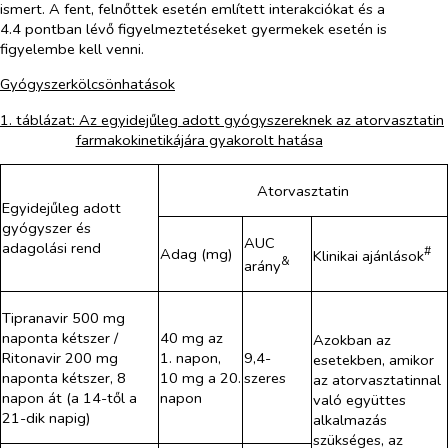
ismert. A fent, felnőttek esetén említett interakciókat és a
4.4 pontban lévő figyelmeztetéseket gyermekek esetén is
figyelembe kell venni.
Gyógyszerkölcsönhatások
1. táblázat: Az egyidejűleg adott gyógyszereknek az atorvasztatin
farmakokinetikájára gyakorolt hatása
Atorvasztatin
Egyidejűleg adott
gyógyszer és
AUC
adagolási rend
#
Adag (mg)
Klinikai ajánlások
&
arány
Tipranavir 500 mg
naponta kétszer /
40 mg az
Azokban az
Ritonavir 200 mg
1. napon,
9,4-
esetekben, amikor
naponta kétszer, 8
10 mg a 20.
szeres
az atorvasztatinnal
napon át (a 14-től a
napon
való együttes
21-dik napig)
alkalmazás
szükséges, az