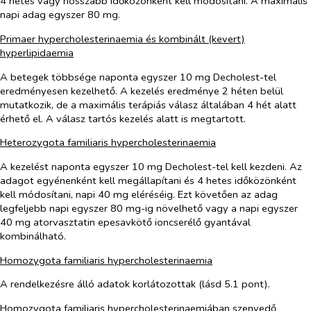
4 hetes vagy hosszabb időközönként kell módosítani. A maximális
napi adag egyszer 80 mg.
Primaer hypercholesterinaemia és kombinált (kevert)
hyperlipidaemia
A betegek többsége naponta egyszer 10 mg Decholest-tel
eredményesen kezelhető. A kezelés eredménye 2 héten belül
mutatkozik, de a maximális terápiás válasz általában 4 hét alatt
érhető el. A válasz tartós kezelés alatt is megtartott.
Heterozygota familiaris hypercholesterinaemia
A kezelést naponta egyszer 10 mg Decholest-tel kell kezdeni. Az
adagot egyénenként kell megállapítani és 4 hetes időközönként
kell módosítani, napi 40 mg eléréséig. Ezt követően az adag
legfeljebb napi egyszer 80 mg-ig növelhető vagy a napi egyszer
40 mg atorvasztatin epesavkötő ioncserélő gyantával
kombinálható.
Homozygota familiaris hypercholesterinaemia
A rendelkezésre álló adatok korlátozottak (lásd 5.1 pont).
Homozygota familiaris hypercholesterinaemiában szenvedő