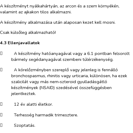
A készítményt nyálkahártyán, az arcon és a szem környékén,
valamint az ajkakon tilos alkalmazni.
A készítmény alkalmazása után alaposan kezet kell mosni.
Csak külsőleg alkalmazható!
4.3 Ellenjavallatok
​
A készítmény hatóanyagával vagy a 6.1 pontban felsorolt
bármely segédanyagával szembeni túlérzékenység.
​
A kórelőzményben szereplő vagy jelenleg is fennálló
bronchospasmus, rhinitis vagy urticaria, különösen, ha ezek
szalicilát vagy más nem‑szteroid gyulladásgátló
készítmények (NSAID) szedésével összefüggésben
jelentkeztek.
​
12 év alatti életkor.
​
Terhesség harmadik trimesztere.
​
Szoptatás.