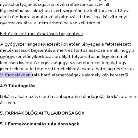
nyálkahártyájának izgalma révén reflektorikus szív-, ill.
légzésbénulást okozhat, ezért szigorúan be kell tartani a 12 év
alatti életkorra vonatkozó alkalmazási tiltást és a készítményt
gyermekek által el nem érhető helyen kell tárolni.
Feltételezett mellékhatások bejelentése
A gyógyszer engedélyezését követően lényeges a feltételezett
mellékhatások bejelentése, mert ez fontos eszköze annak, hogy a
gyógyszer előny/kockázat profilját folyamatosan figyelemmel
lehessen kísérni. Az egészségügyi szakembereket kérjük, hogy
jelentsék be a feltételezett mellékhatásokat a hatóság részére az
V. füg
g
e
l
é
kben
található elérhetőségek valamelyikén keresztül.
4.9 Túladagolás
Lokális alkalmazás esetén az ibuprofén túladagolás kockázata nem
áll fenn.
5. FARMAKOLÓGIAI TULAJDONSÁGOK
5.1 Farmakodinámiás tulajdonságok
​