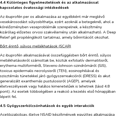
4.4 Különleges figyelmeztetések és az alkalmazással
kapcsolatos óvatossági intézkedések
Az ibuprofén
per os
alkalmazása az egyébként már meglévő
vesekárosodást súlyosbíthatja, ezért azoknál a betegeknél, ahol a
kórelőzményben veseproblémák szerepelnek, a készítmény
kizárólag előzetes orvosi szakvélemény után alkalmazható. A Deep
Relief gél propilénglikolt tartalmaz, amely bőrirritációt okozhat.
Bőrt érintő, súlyos mellékhatások (SCAR)
Az ibuprofén alkalmazásával összefüggésben bőrt érintő, súlyos
mellékhatásokról számoltak be, köztük exfoliatív dermatitisről,
erythema multiforméről, Stevens–Johnson-szindrómáról (SJS),
toxicus epidermalis necrolysisről (TEN), eosinophiliával és
szisztémás tünetekkel járó gyógyszerreakcióról (DRESS) és akut
generalizált exanthemás pustulosisról (AGEP), amelyek
életveszélyesek vagy halálos kimenetelűek is lehetnek (lásd 4.8
pont). Az esetek többségében a reakció a kezelés első hónapjában
lépett fel.
4.5 Gyógyszerkölcsönhatások és egyéb interakciók
Acetilszalicilsav, illetve NSAID készítmények együttes alkalmazása