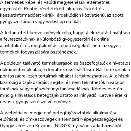
A termékek képei és valódi megjelenésük eltérhetnek
egymástól. Pontos részletekért, aktuális árakért és
készletinformációért kérjük, érdeklődjön közvetlenül az adott
gyógyszertárban vagy webshop oldalán!
A feltüntetett kedvezmények célja, hogy tájékoztatást nyújtson
a felhasználóknak a különböző gyógyszertári és online
ajánlatokról és megtakarítási lehetőségekről, nem az egyes
termékek fogyasztására ösztönöznek.
Az oldalon található termékleírások és összefoglalók a hivatalos
dokumentumok alapján kerültek összeállításra. Bár törekszünk a
pontosságra, ezen tartalmak hibákat tartalmazhatnak. A leírások
kizárólag a tájékozódást segítik, és nem tekinthetők hivatalos
forrásnak vagy egészségügyi tanácsadásnak. Kérdés esetén
mindig a hivatalos betegtájékoztató az irányadó, illetve kérje ki
orvosa, gyógyszerésze véleményét.
A weboldalon megjelenő betegtájékoztatók, alkalmazási
előírások és címkeszövegek a Nemzeti Népegészségügyi és
Gyógyszerészeti Központ (NNGYK) nyilvános adatbázisából