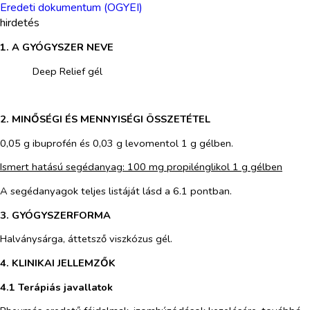
Eredeti dokumentum (OGYEI)
hirdetés
1. A GYÓGYSZER NEVE
​
Deep Relief gél
​
2. MINŐSÉGI ÉS MENNYISÉGI ÖSSZETÉTEL
0,05 g ibuprofén és 0,03 g levomentol 1 g gélben.
Ismert hatású segédanyag: 100 mg propilénglikol 1 g gélben
A segédanyagok teljes listáját lásd a 6.1 pontban.
3. GYÓGYSZERFORMA
Halványsárga, áttetsző viszkózus gél.
4. KLINIKAI JELLEMZŐK
4.1 Terápiás javallatok