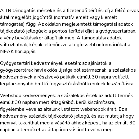
A TB támogatás mértéke és a fizetendő térítési díj a felíró orvos
által megjelölt jogcímtől (normatív, emelt vagy kiemelt
támogatás) függ. Az oldalon megjelenített támogatási adatok
tájékoztató jellegűek; a pontos térítési díjat a gyógyszertárban,
a vény beváltásakor állapítják meg. A támogatási adatok
változhatnak, kérjük, ellenőrizze a legfrissebb információkat a
NEAK honlapján.
Gyógyszertári kedvezmények esetén: az ajánlatok a
gyógyszertárak havi akciós újságaiból származnak, a százalékos
kedvezmények a résztvevő patikák elmúlt 30 napra vetített
legalacsonyabb bruttó fogyasztói árából kerülnek kiszámításra.
Webshop kedvezmények: a százalékos érték az adott termék
elmúlt 30 napban mért átlagárából kerül kiszámításra,
figyelembe véve az általunk listázott webshopok árait. Ez a
kedvezmény százalék tájékoztató jellegű, és azt mutatja hogy
mennyit takaríthat meg a vásárló ahhoz képest, ha az elmúlt 30
napban a terméket az átlagáron vásárolta volna meg.