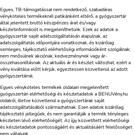
Egyes, TB-támogatással nem rendelkező, szabadáras
vényköteles termékeknél patikánként eltérő, a gyógyszertár
által jelentett bruttó készpénzes árat és/vagy
készletinformációt is megjeleníthetünk. Ezek az adatok a
gyógyszertár saját adatszolgáltatásán alapulnak, az
adatszolgáltatás időpontjára vonatkoznak, és kizárólag
semleges, tájékoztató elérhetőségi információként szolgálnak;
nem minősülnek akciónak, kedvezménynek vagy ár-
összehasonlításnak. Az aktuális ár és készlet változhat, ezért a
vény kiváltása előtt kérjük, egyeztessen közvetlenül az adott
gyógyszertárral.
Egyes vényköteles termékek oldalain megjelenített
gyógyszertári elérhetőségi és készletadatok a BENUVény.hu
oldalról, illetve közvetlenül a gyógyszertárak saját
adatszolgáltatásából származhatnak. Ezen adatok kizárólag
tájékoztató jellegűek, és nem garantálják a termék tényleges
készleten lévő elérhetőségét. Az így közvetített elérhetőségi
és készletadatok pontosságáért és aktualitásáért felelősséget
nem vállalunk.