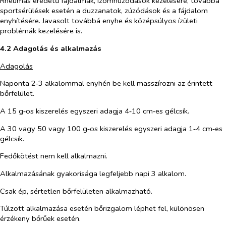
Rheumás eredetű fájdalmak, izomhúzódások kezelésére, továbbá
sportsérülések esetén a duzzanatok, zúzódások és a fájdalom
enyhítésére. Javasolt továbbá enyhe és középsúlyos ízületi
problémák kezelésére is.
4.2 Adagolás és alkalmazás
Adagolás
Naponta 2‑3 alkalommal enyhén be kell masszírozni az érintett
bőrfelület.
A 15 g‑os kiszerelés egyszeri adagja 4‑10 cm‑es gélcsík.
A 30 vagy 50 vagy 100 g‑os kiszerelés egyszeri adagja 1‑4 cm‑es
gélcsík.
Fedőkötést nem kell alkalmazni.
Alkalmazásának gyakorisága legfeljebb napi 3 alkalom.
Csak ép, sértetlen bőrfelületen alkalmazható.
Túlzott alkalmazása esetén bőrizgalom léphet fel, különösen
érzékeny bőrűek esetén.