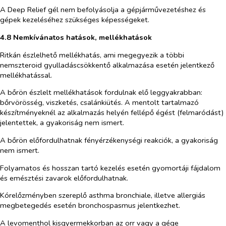
A Deep Relief gél nem befolyásolja a gépjárművezetéshez és
gépek kezeléséhez szükséges képességeket.
4.8 Nemkívánatos hatások, mellékhatások
Ritkán észlelhető mellékhatás, ami megegyezik a többi
nemszteroid gyulladáscsökkentő alkalmazása esetén jelentkező
mellékhatással.
A bőrön észlelt mellékhatások fordulnak elő leggyakrabban:
bőrvörösség, viszketés, csalánkiütés.
A mentolt tartalmazó
készítményeknél az
alkalmazás helyén
fellépő
ég
ést (felmaródást)
jelentettek, a gyakoriság nem ismert
.
A bőrön előfordulhatnak fényérzékenységi reakciók, a gyakoriság
nem ismert.
Folyamatos és hosszan tartó kezelés esetén gyomortáji fájdalom
és emésztési zavarok előfordulhatnak.
Kórelőzményben szereplő asthma bronchiale, illetve allergiás
megbetegedés esetén bronchospasmus jelentkezhet.
A levomenthol kisgyermekkorban az orr vagy a gége