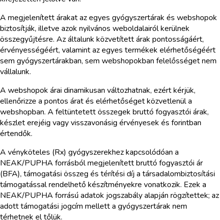
A megjelenített árakat az egyes gyógyszertárak és webshopok
biztosítják, illetve azok nyilvános weboldalairól kerülnek
összegyűjtésre. Az általunk közvetített árak pontosságáért,
érvényességéért, valamint az egyes termékek elérhetőségéért
sem gyógyszertárakban, sem webshopokban felelősséget nem
vállalunk.
A webshopok árai dinamikusan változhatnak, ezért kérjük,
ellenőrizze a pontos árat és elérhetőséget közvetlenül a
webshopban. A feltüntetett összegek bruttó fogyasztói árak,
készlet erejéig vagy visszavonásig érvényesek és forintban
értendők.
A vényköteles (Rx) gyógyszerekhez kapcsolódóan a
NEAK/PUPHA forrásból megjelenített bruttó fogyasztói ár
(BFA), támogatási összeg és térítési díj a társadalombiztosítási
támogatással rendelhető készítményekre vonatkozik. Ezek a
NEAK/PUPHA forrású adatok jogszabály alapján rögzítettek; az
adott támogatási jogcím mellett a gyógyszertárak nem
térhetnek el tőlük.