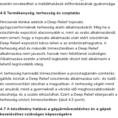
esetén növekedhet a mellékhatások előfordulásának gyakorisága.
4.6 Termékenység, terhesség és szoptatás
Nincsenek klinikai adatok a Deep Relief topicalis
gyógyszerformáinak terhesség alatti alkalmazásáról. Még ha a
szisztémás expozíció alacsonyabb is, mint az oralis alkalmazásnál,
nem ismert, hogy a topicalis alkalmazás után elért szisztémás
Deep Relief-expozíció káros lehet-e az embrióra/magzatra. A
terhesség első és második trimeszterében a Deep Relief
alkalmazása nem javasolt, hacsak nem feltétlenül szükséges.
Alkalmazása esetén a lehető legkisebb dózist kell alkalmazni a
lehető legrövidebb ideig.
A terhesség harmadik trimeszterében a prosztaglandin-szintetáz-
gátlók, köztük a Deep Relief szisztémás alkalmazása szív- és tüdő-
és vesetoxicitást okozhat a magzatban. A terhesség végén mind
az anyánál, mind a gyermeknél a vérzési idő meghosszabbodását
okozhatja, és a szülés elhúzódhat. Ezért a Deep Relief ellenjavallt a
terhesség utolsó trimeszterében (lásd 4.3 pont).
4.7 A készítmény hatásai a gépjárművezetéshez és a gépek
kezeléséhez szükséges képességekre