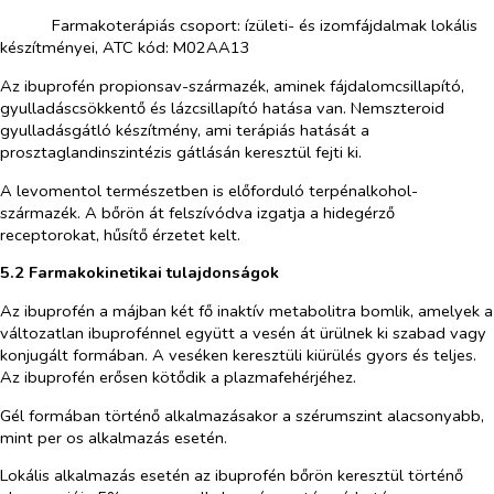
​
Farmakoterápiás csoport: ízületi- és izomfájdalmak lokális
készítményei, ATC kód: M02AA13
Az ibuprofén propionsav-származék, aminek fájdalomcsillapító,
gyulladáscsökkentő és lázcsillapító hatása van. Nemszteroid
gyulladásgátló készítmény, ami terápiás hatását a
prosztaglandinszintézis gátlásán keresztül fejti ki.
A levomentol természetben is előforduló terpénalkohol-
származék. A bőrön át felszívódva izgatja a hidegérző
receptorokat, hűsítő érzetet kelt.
5.2 Farmakokinetikai tulajdonságok
Az ibuprofén a májban két fő inaktív metabolitra bomlik, amelyek a
változatlan ibuprofénnel együtt a vesén át ürülnek ki szabad vagy
konjugált formában. A veséken keresztüli kiürülés gyors és teljes.
Az ibuprofén erősen kötődik a plazmafehérjéhez.
Gél formában történő alkalmazásakor a szérumszint alacsonyabb,
mint
per os
alkalmazás esetén.
Lokális alkalmazás esetén az ibuprofén bőrön keresztül történő