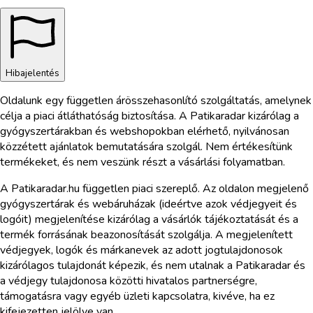
Hibajelentés
Oldalunk egy független árösszehasonlító szolgáltatás, amelynek
célja a piaci átláthatóság biztosítása. A Patikaradar kizárólag a
gyógyszertárakban és webshopokban elérhető, nyilvánosan
közzétett ajánlatok bemutatására szolgál. Nem értékesítünk
termékeket, és nem veszünk részt a vásárlási folyamatban.
A Patikaradar.hu független piaci szereplő. Az oldalon megjelenő
gyógyszertárak és webáruházak (ideértve azok védjegyeit és
logóit) megjelenítése kizárólag a vásárlók tájékoztatását és a
termék forrásának beazonosítását szolgálja. A megjelenített
védjegyek, logók és márkanevek az adott jogtulajdonosok
kizárólagos tulajdonát képezik, és nem utalnak a Patikaradar és
a védjegy tulajdonosa közötti hivatalos partnerségre,
támogatásra vagy egyéb üzleti kapcsolatra, kivéve, ha ez
kifejezetten jelölve van.