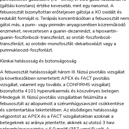
(gátlási konstans) értéke kevesebb, mint egy nanomol. A
febuxosztát bizonyítottan erőteljesen gátolja a XO oxidált és
redukált formáját is. Terápiás koncentrációban a febuxosztát nem
gátol más, a purin- vagy pirimidin-anyagcserében közreműködő
enzimeket, nevezetesen a guanin-dezaminázt, a hipoxantin-
guanin-foszforibozil-transzferázt, az orotát-foszforibozil-
transzferázt, az orotidin-monofoszfát-dekarboxilázt vagy a
purinnukleozid-foszforilázt.
Klinikai hatásosság és biztonságosság
A febuxosztát hatásosságát három III. fázisú pivotális vizsgálat
(a következőkben ismertetett APEX és FACT pivotális
vizsgálat, valamint egy további, a CONFIRMS vizsgálat)
bizonyította 4101 hyperurikaemiás és köszvényes betegen.
Mindegyik III. fázisú pivotális vizsgálatban felülmúlta a
febuxosztát az allopurinolt a szérumhúgysavszint csökkentése
és szintentartása tekintetében. Az elsődleges hatásossági
végpontot az APEX és a FACT vizsgálatokban azoknak a
betegeknek az aránya jelentette, akiknek az utolsó 3 havi
szérumhúgysavszintje < 6,0 mg/dl (357 µmol/l) volt. A