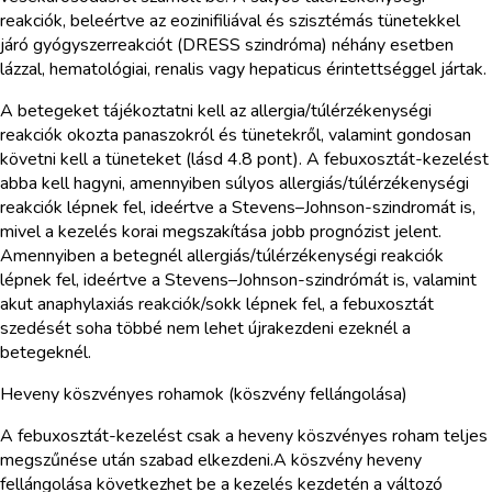
reakciók, beleértve az eozinifiliával és szisztémás tünetekkel
járó gyógyszerreakciót (DRESS szindróma) néhány esetben
lázzal, hematológiai, renalis vagy hepaticus érintettséggel jártak.
A betegeket tájékoztatni kell az allergia/túlérzékenységi
reakciók okozta panaszokról és tünetekről, valamint gondosan
követni kell a tüneteket (lásd 4.8 pont). A febuxosztát-kezelést
abba kell hagyni, amennyiben súlyos allergiás/túlérzékenységi
reakciók lépnek fel, ideértve a Stevens–Johnson-szindromát is,
mivel a kezelés korai megszakítása jobb prognózist jelent.
Amennyiben a betegnél allergiás/túlérzékenységi reakciók
lépnek fel, ideértve a Stevens–Johnson-szindrómát is, valamint
akut anaphylaxiás reakciók/sokk lépnek fel, a febuxosztát
szedését soha többé nem lehet újrakezdeni ezeknél a
betegeknél.
Heveny köszvényes rohamok (köszvény fellángolása)
A febuxosztát-kezelést csak a heveny köszvényes roham teljes
megszűnése után szabad elkezdeni.A köszvény heveny
fellángolása következhet be a kezelés kezdetén a változó