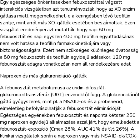
Egy egészséges önkéntesekben febuxosztáttal végzett
interakciós vizsgálatban azt tanulmányozták, hogy az XO enzim
gátlása miatt megemelkedhet-e a keringésben lévő teofillin
szintje, mint arról más XO-gátlók esetében beszámoltak. Ezen
vizsgálat eredményei azt mutatták, hogy napi 80 mg
febuxosztát és napi egyszeri 400 mg teofillin együttadásának
nem volt hatása a teofillin farmakokinetikájára vagy
biztonságosságára. Ezért nem szükséges különleges óvatosság
a 80 mg febuxosztát és teofillin egyidejű adásakor. 120 mg
febuxosztát adagra vonatkozóan nem áll rendelkezésre adat.
Naproxen és más glükuronidiáció-gátlók
A febuxosztát metabolizmusa az uridin-difoszfát-
glukuronoziltranszferáz (UGT) enzimektől függ. A glükuronidációt
gátló gyógyszerek, mint pl. a NSAID-ok és a probenecid,
elméletileg befolyásolhatják a febuxosztát eliminációját.
Egészséges egyénekben febuxosztát és naponta kétszer 250
mg naproxen egyidejű alkalmazása azzal járt, hogy emelkedett a
febuxosztát-expozíció (Cmax 28%, AUC 41% és t½ 26%). A
klinikai vizsgálatok során a naproxen vagy más NSAID-ok/COX-