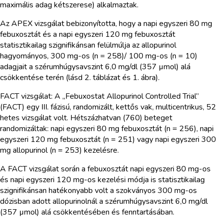
maximális adag kétszerese) alkalmaztak.
Az APEX vizsgálat bebizonyította, hogy a napi egyszeri 80 mg
febuxosztát és a napi egyszeri 120 mg febuxosztát
statisztikailag szignifikánsan felülmúlja az allopurinol
hagyományos, 300 mg-os (n = 258)/ 100 mg-os (n = 10)
adagjait a szérumhúgysavszint 6,0 mg/dl (357 µmol) alá
csökkentése terén (lásd 2. táblázat és 1. ábra).
FACT vizsgálat: A „Febuxostat Allopurinol Controlled Trial”
(FACT) egy III. fázisú, randomizált, kettős vak, multicentrikus, 52
hetes vizsgálat volt. Hétszázhatvan (760) beteget
randomizáltak: napi egyszeri 80 mg febuxosztát (n = 256), napi
egyszeri 120 mg febuxosztát (n = 251) vagy napi egyszeri 300
mg allopurinol (n = 253) kezelésre.
A FACT vizsgálat során a febuxosztát napi egyszeri 80 mg-os
és napi egyszeri 120 mg-os kezelési módja is statisztikailag
szignifikánsan hatékonyabb volt a szokványos 300 mg-os
dózisban adott allopurinolnál a szérumhúgysavszint 6,0 mg/dl
(357 µmol) alá csökkentésében és fenntartásában.