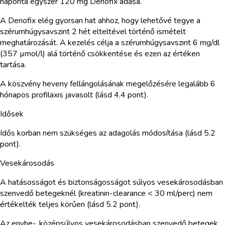
naponta egyszer 120 mg Denofix adása.
A Denofix elég gyorsan hat ahhoz, hogy lehetővé tegye a
szérumhúgysavszint 2 hét elteltével történő ismételt
meghatározását. A kezelés célja a szérumhúgysavszint 6 mg/dl
(357 µmol/l) alá történő csökkentése és ezen az értéken
tartása.
A köszvény heveny fellángolásának megelőzésére legalább 6
hónapos profilaxis javasolt (lásd 4.4 pont).
Idősek
Idős korban nem szükséges az adagolás módosítása (lásd 5.2
pont).
Vesekárosodás
A hatásosságot és biztonságosságot súlyos vesekárosodásban
szenvedő betegeknél (kreatinin-clearance < 30 ml/perc) nem
értékelték teljes körűen (lásd 5.2 pont).
Az enyhe-, középsúlyos vesekárosodásban szenvedő betegek