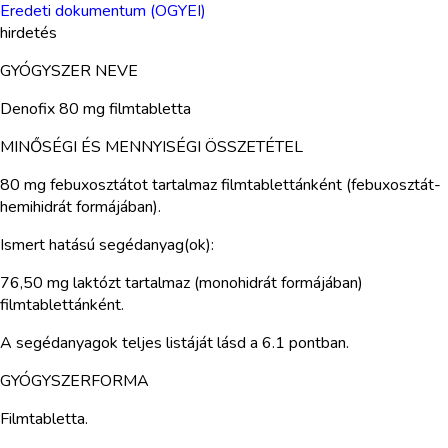
Eredeti dokumentum (OGYEI)
hirdetés
GYÓGYSZER NEVE
Denofix 80 mg filmtabletta
MINŐSÉGI ÉS MENNYISÉGI ÖSSZETÉTEL
80 mg febuxosztátot tartalmaz filmtablettánként (febuxosztát-
hemihidrát formájában).
Ismert hatású segédanyag(ok):
76,50 mg laktózt tartalmaz (monohidrát formájában)
filmtablettánként.
A segédanyagok teljes listáját lásd a 6.1 pontban.
GYÓGYSZERFORMA
Filmtabletta.