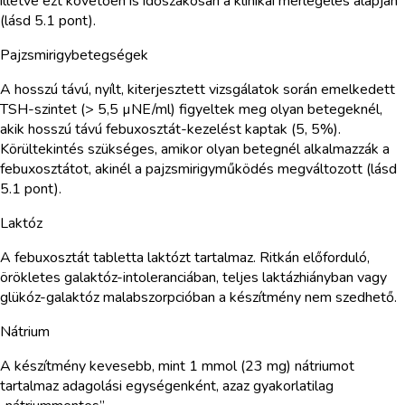
illetve ezt követően is időszakosan a klinikai mérlegelés alapján
(lásd 5.1 pont).
Pajzsmirigybetegségek
A hosszú távú, nyílt, kiterjesztett vizsgálatok során emelkedett
TSH-szintet (> 5,5 µNE/ml) figyeltek meg olyan betegeknél,
akik hosszú távú febuxosztát-kezelést kaptak (5, 5%).
Körültekintés szükséges, amikor olyan betegnél alkalmazzák a
febuxosztátot, akinél a pajzsmirigyműködés megváltozott (lásd
5.1 pont).
Laktóz
A febuxosztát tabletta laktózt tartalmaz. Ritkán előforduló,
örökletes galaktóz-intoleranciában, teljes laktázhiányban vagy
glükóz-galaktóz malabszorpcióban a készítmény nem szedhető.
Nátrium
A készítmény kevesebb, mint 1 mmol (23 mg) nátriumot
tartalmaz adagolási egységenként, azaz gyakorlatilag