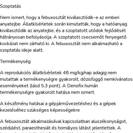
Szoptatás
Nem ismert, hogy a febuxosztát kiválasztódik-e az emberi
anyatejbe. Állatkísérletek során kimutatták, hogy a hatóanyag
kiválasztódik az anyatejbe, és a szoptatott utódok fejlődését
hátrányosan befolyásolja. A szoptatott csecsemőt fenyegető
kockázat nem zárható ki. A febuxosztát nem alkalmazható a
szoptatás ideje alatt.
Termékenység
A reprodukciós állatkísérletek 48 mg/kg/nap adagig nem
mutattak a termékenységre gyakorolt, dózisfüggő nemkívánatos
eseményeket (lásd 5.3 pont). A Denofix humán
termékenységre gyakorolt hatása nem ismert.
A készítmény hatásai a gépjárművezetéshez és a gépek
kezeléséhez szükséges képességekre
A febuxosztát alkalmazásával kapcsolatban aluszékonyságot,
szédülést, paraesthesiát és homályos látást jelentettek. A