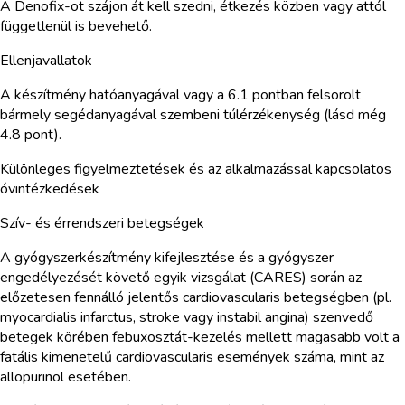
A Denofix-ot szájon át kell szedni, étkezés közben vagy attól
függetlenül is bevehető.
Ellenjavallatok
A készítmény hatóanyagával vagy a 6.1 pontban felsorolt
bármely segédanyagával szembeni túlérzékenység (lásd még
4.8 pont).
Különleges figyelmeztetések és az alkalmazással kapcsolatos
óvintézkedések
Szív- és érrendszeri betegségek
A gyógyszerkészítmény kifejlesztése és a gyógyszer
engedélyezését követő egyik vizsgálat (CARES) során az
előzetesen fennálló jelentős cardiovascularis betegségben (pl.
myocardialis infarctus, stroke vagy instabil angina) szenvedő
betegek körében febuxosztát-kezelés mellett magasabb volt a
fatális kimenetelű cardiovascularis események száma, mint az
allopurinol esetében.