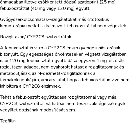
önmagában illetve csökkentett dózisú azatioprint (25 mg)
febuxosztáttal (40 mg vagy 120 mg) együtt.
Gyógyszerkölcsönhatás-vizsgálatokat más citotoxikus
kemoterápia mellett alkalmazott febuxosztáttal nem végeztek.
Roziglitazon/ CYP2C8 szubsztrátok
A febuxosztát in vitro a CYP2C8 enzim gyenge inhibitorának
bizonyult. Egy egészséges önkénteseken végzett vizsgálatban
napi 120 mg febuxosztát együttadása egyszeri 4 mg-os orális
roziglitazon adaggal nem gyakorolt hatást a roziglitazonnak és
metabolitjának, az N-dezmetil-roziglitazonnak a
farmakokinetikájára, ami arra utal, hogy a febuxosztát in vivo nem
inhibitora a CYP2C8 enzimnek.
Tehát a febuxosztát együttadása roziglitazonnal vagy más
CYP2C8 szubsztráttal várhatóan nem teszi szükségessé egyik
vegyület dózisának módosítását sem.
Teofillin