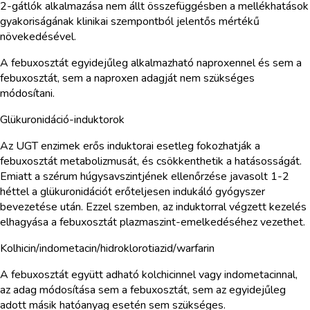
2-gátlók alkalmazása nem állt összefüggésben a mellékhatások
gyakoriságának klinikai szempontból jelentős mértékű
növekedésével.
A febuxosztát egyidejűleg alkalmazható naproxennel és sem a
febuxosztát, sem a naproxen adagját nem szükséges
módosítani.
Glükuronidáció-induktorok
Az UGT enzimek erős induktorai esetleg fokozhatják a
febuxosztát metabolizmusát, és csökkenthetik a hatásosságát.
Emiatt a szérum húgysavszintjének ellenőrzése javasolt 1-2
héttel a glükuronidációt erőteljesen indukáló gyógyszer
bevezetése után. Ezzel szemben, az induktorral végzett kezelés
elhagyása a febuxosztát plazmaszint-emelkedéséhez vezethet.
Kolhicin/indometacin/hidroklorotiazid/warfarin
A febuxosztát együtt adható kolchicinnel vagy indometacinnal,
az adag módosítása sem a febuxosztát, sem az egyidejűleg
adott másik hatóanyag esetén sem szükséges.