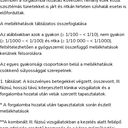
szemben a forgalomba hozatalt követően, néhány ezek közül
szisztémás tünetekkel is járt és ritkán hirtelen szívhalál esetei is
előfordultak.
A mellékhatások táblázatos összefoglalása
Az alábbiakban azok a gyakori (≥ 1/100 – < 1/10), nem gyakori
(≥ 1/1000 – < 1/100) és ritka (≥ 1/10 000 – < 1/1000),
feltételezhetően a gyógyszerrel összefüggő mellékhatások
kerülnek felsorolásra.
Az egyes gyakorisági csoportokon belül a mellékhatások
csökkenő súlyossággal szerepelnek.
1. táblázat: A köszvényes betegekkel végzett, összevont, III.
fázisú, hosszú távú, kiterjesztett klinikai vizsgálatok és a
forgalomba hozatal után velük szerzett tapasztalatok.
* A forgalomba hozatal utáni tapasztalatok során észlelt
mellékhatások
**A kombinált III. fázisú vizsgálatokban a kezelés alatt fellépő