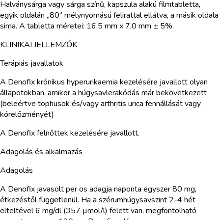
Halványsárga vagy sárga színű, kapszula alakú filmtabletta,
egyik oldalán „80” mélynyomású felirattal ellátva, a másik oldala
sima. A tabletta méretei: 16,5 mm x 7,0 mm ± 5%.
KLINIKAI JELLEMZŐK
Terápiás javallatok
A Denofix krónikus hyperurikaemia kezelésére javallott olyan
állapotokban, amikor a húgysavlerakódás már bekövetkezett
(beleértve tophusok és/vagy arthritis urica fennállását vagy
kórelőzményét)
A Denofix felnőttek kezelésére javallott.
Adagolás és alkalmazás
Adagolás
A Denofix javasolt per os adagja naponta egyszer 80 mg,
étkezéstől függetlenül. Ha a szérumhúgysavszint 2-4 hét
elteltével 6 mg/dl (357 µmol/l) felett van, megfontolható