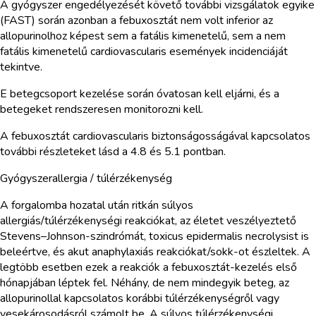
A gyógyszer engedélyezését követő további vizsgálatok egyike
(FAST) során azonban a febuxosztát nem volt inferior az
allopurinolhoz képest sem a fatális kimenetelű, sem a nem
fatális kimenetelű cardiovascularis események incidenciáját
tekintve.
E betegcsoport kezelése során óvatosan kell eljárni, és a
betegeket rendszeresen monitorozni kell.
A febuxosztát cardiovascularis biztonságosságával kapcsolatos
további részleteket lásd a 4.8 és 5.1 pontban.
Gyógyszerallergia / túlérzékenység
A forgalomba hozatal után ritkán súlyos
allergiás/túlérzékenységi reakciókat, az életet veszélyeztető
Stevens–Johnson-szindrómát, toxicus epidermalis necrolysist is
beleértve, és akut anaphylaxiás reakciókat/sokk-ot észleltek. A
legtöbb esetben ezek a reakciók a febuxosztát-kezelés első
hónapjában léptek fel. Néhány, de nem mindegyik beteg, az
allopurinollal kapcsolatos korábbi túlérzékenységről vagy
vesekárosodásról számolt be. A súlyos túlérzékenységi