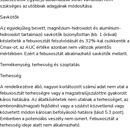
szükséges az utóbbiak adagjának módosítása.
Savkötők
Az egyidejűleg bevett, magnézium-hidroxidot és alumínium-
hidroxidot tartalmazó savkötők bizonyítottan (kb. 1 órával)
késleltetik a febuxosztát felszívódását és 32%-kal csökkentik a
Cmax-ot, az AUC értéke azonban nem változik jelentős
mértékben. Ezért a febuxosztát alkalmazható savkötők mellett.
Termékenység, terhesség és szoptatás
Terhesség
A rendelkezésre álló, nagyon korlátozott számú adat nem utal a
febuxosztát terhességre vagy a magzatra/újszülöttre gyakorolt
káros hatására. Az állatkísérletek nem utalnak a terhességet, az
embrionális/magzati fejlődést vagy a szülést közvetlenül vagy
közvetett módon károsan befolyásoló hatásra (lásd 5.3 pont).
Emberben a potenciális veszély nem ismert. Febuxosztát a
terhesség ideje alatt nem alkalmazható.