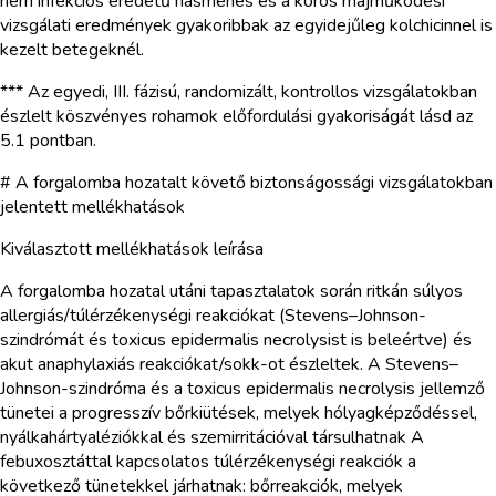
nem infekciós eredetű hasmenés és a kóros májműködési
vizsgálati eredmények gyakoribbak az egyidejűleg kolchicinnel is
kezelt betegeknél.
*** Az egyedi, III. fázisú, randomizált, kontrollos vizsgálatokban
észlelt köszvényes rohamok előfordulási gyakoriságát lásd az
5.1 pontban.
# A forgalomba hozatalt követő biztonságossági vizsgálatokban
jelentett mellékhatások
Kiválasztott mellékhatások leírása
A forgalomba hozatal utáni tapasztalatok során ritkán súlyos
allergiás/túlérzékenységi reakciókat (Stevens–Johnson-
szindrómát és toxicus epidermalis necrolysist is beleértve) és
akut anaphylaxiás reakciókat/sokk-ot észleltek. A Stevens–
Johnson-szindróma és a toxicus epidermalis necrolysis jellemző
tünetei a progresszív bőrkiütések, melyek hólyagképződéssel,
nyálkahártyaléziókkal és szemirritációval társulhatnak A
febuxosztáttal kapcsolatos túlérzékenységi reakciók a
következő tünetekkel járhatnak: bőrreakciók, melyek