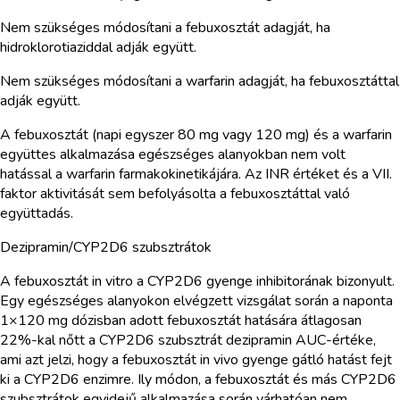
Nem szükséges módosítani a febuxosztát adagját, ha
hidroklorotiaziddal adják együtt.
Nem szükséges módosítani a warfarin adagját, ha febuxosztáttal
adják együtt.
A febuxosztát (napi egyszer 80 mg vagy 120 mg) és a warfarin
együttes alkalmazása egészséges alanyokban nem volt
hatással a warfarin farmakokinetikájára. Az INR értéket és a VII.
faktor aktivitását sem befolyásolta a febuxosztáttal való
együttadás.
Dezipramin/CYP2D6 szubsztrátok
A febuxosztát in vitro a CYP2D6 gyenge inhibitorának bizonyult.
Egy egészséges alanyokon elvégzett vizsgálat során a naponta
1×120 mg dózisban adott febuxosztát hatására átlagosan
22%-kal nőtt a CYP2D6 szubsztrát dezipramin AUC-értéke,
ami azt jelzi, hogy a febuxosztát in vivo gyenge gátló hatást fejt
ki a CYP2D6 enzimre. Ily módon, a febuxosztát és más CYP2D6
szubsztrátok egyidejű alkalmazása során várhatóan nem