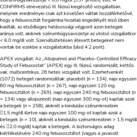
CONFIRMS elnevezésű III. fázisú kiegészítő vizsgálatban,
melynek eredményei csak azt követően váltak hozzáférhetővé,
hogy a febuxosztát forgalmba hozatali engedélyét első ízben
kiadták, az elsődleges hatásossági végpont azon betegek
aránya volt, akiknek szérumhúgysavszintje az utolsó vizsgálatkor
< 6,0 mg/dl volt. Szervátültetésen átesett betegeket nem
vontak be ezekbe a vizsgálatokba (lásd 4.2 pont).
APEX vizsgálat: Az „Allopurinol and Placebo-Controlled Efficacy
Study of Febuxostat” (APEX) egy III. fázisú, randomizált, kettős
vak, multicentrikus, 28 hetes vizsgálat volt. Ezerhetvenkét
(1072) beteget randomizáltak: placebót (n = 134), napi egyszeri
80 mg febuxosztátot (n = 267), napi egyszeri 120 mg
febuxosztátot (n = 269), napi egyszeri 240 mg febuxosztátot (n
= 134) vagy allopurinolt (napi egyszeri 300 mg-ot) kaptak azok
a betegek (n = 258), akiknél a kiindulási szérumkreatinin
1,5 mg/dl illetve napi egyszeri 100 mg-ot kaptak azok a
betegek (n = 10), akiknél a kiindulási szérumkreatinin > 1,5 mg/dl
és 2,0 mg/dl) kaptak a betegek. A biztonságos adag
kiértékelésére 240 mg febuxosztátot (vagyis a javasolt