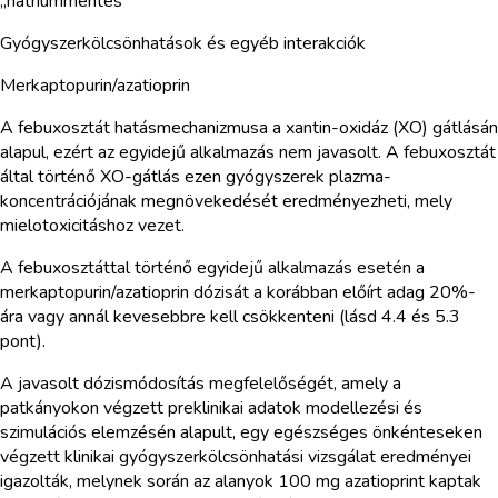
„nátriummentes”
Gyógyszerkölcsönhatások és egyéb interakciók
Merkaptopurin/azatioprin
A febuxosztát hatásmechanizmusa a xantin-oxidáz (XO) gátlásán
alapul, ezért az egyidejű alkalmazás nem javasolt. A febuxosztát
által történő XO-gátlás ezen gyógyszerek plazma-
koncentrációjának megnövekedését eredményezheti, mely
mielotoxicitáshoz vezet.
A febuxosztáttal történő egyidejű alkalmazás esetén a
merkaptopurin/azatioprin dózisát a korábban előírt adag 20%-
ára vagy annál kevesebbre kell csökkenteni (lásd 4.4 és 5.3
pont).
A javasolt dózismódosítás megfelelőségét, amely a
patkányokon végzett preklinikai adatok modellezési és
szimulációs elemzésén alapult, egy egészséges önkénteseken
végzett klinikai gyógyszerkölcsönhatási vizsgálat eredményei
igazolták, melynek során az alanyok 100 mg azatioprint kaptak