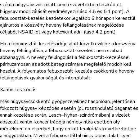
szérumhúgysavszint miatt, ami a szövetekben lerakódott
húgysav mobilizálását eredményezi (lásd 4.8 és 5.1 pont). A
febuxosztát-kezelés kezdetekor legalább 6 hónapon keresztül
ajánlatos a köszvény heveny fellángolásának megelőzése
céljából NSAID-ot vagy kolchicint adni (lásd 4.2 pont).
Ha a febuxosztát-kezelés ideje alatt következik be a köszvény
heveny fellángolása, a febuxosztát-kezelést nem szabad
abbahagyni. A heveny fellángolást a febuxosztát-kezeléssel
párhuzamosan az adott beteg számára megfelelő módon kell
kezelni. A folyamatos febuxosztát-kezelés csökkenti a heveny
fellángolások gyakoriságát és intenzitását.
Xantin-lerakódás
Más húgysavcsökkentő gyógyszerekhez hasonlóan, jelentősen
fokozott húgysav képződés esetén (pl. rosszindulatú daganat és
annak kezelése során, Lesch–Nyhan-szindrómában) a vizelet
abszolút xantin-koncentrációja némely ritka esetben oly
mértékben emelkedhet, hogy emiatt lerakódás következhet be
a húgyutakban. Mivel a febuxosztáttal nincs tapasztalat, ilyen