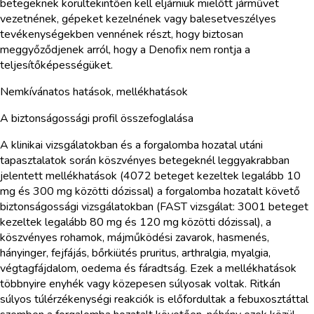
betegeknek körültekintően kell eljárniuk mielőtt járművet
vezetnének, gépeket kezelnének vagy balesetveszélyes
tevékenységekben vennének részt, hogy biztosan
meggyőződjenek arról, hogy a Denofix nem rontja a
teljesítőképességüket.
Nemkívánatos hatások, mellékhatások
A biztonságossági profil összefoglalása
A klinikai vizsgálatokban és a forgalomba hozatal utáni
tapasztalatok során köszvényes betegeknél leggyakrabban
jelentett mellékhatások (4072 beteget kezeltek legalább 10
mg és 300 mg közötti dózissal) a forgalomba hozatalt követő
biztonságossági vizsgálatokban (FAST vizsgálat: 3001 beteget
kezeltek legalább 80 mg és 120 mg közötti dózissal), a
köszvényes rohamok, májműködési zavarok, hasmenés,
hányinger, fejfájás, bőrkiütés pruritus, arthralgia, myalgia,
végtagfájdalom, oedema és fáradtság. Ezek a mellékhatások
többnyire enyhék vagy közepesen súlyosak voltak. Ritkán
súlyos túlérzékenységi reakciók is előfordultak a febuxosztáttal