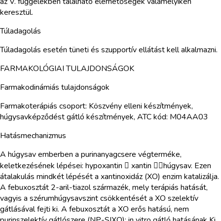
az V. függelékben található elérhetőségek valamelyikén
keresztül.
Túladagolás
Túladagolás esetén tüneti és szupportív ellátást kell alkalmazni.
FARMAKOLÓGIAI TULAJDONSÁGOK
Farmakodinámiás tulajdonságok
Farmakoterápiás csoport: Köszvény elleni készítmények,
húgysavképződést gátló készítmények, ATC kód: M04AA03
Hatásmechanizmus
A húgysav emberben a purinanyagcsere végterméke,
keletkezésének lépései: hypoxantin  xantin húgysav. Ezen
átalakulás mindkét lépését a xantinoxidáz (XO) enzim katalizálja.
A febuxosztát 2-aril-tiazol származék, mely terápiás hatását,
vagyis a szérumhúgysavszint csökkentését a XO szelektív
gátlásával fejti ki. A febuxosztát a XO erős hatású, nem
purinszelektív gátlószere (NP-SIXO); in vitro gátló hatásának Ki