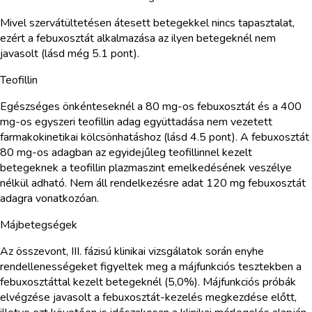
Mivel szervátültetésen átesett betegekkel nincs tapasztalat,
ezért a febuxosztát alkalmazása az ilyen betegeknél nem
javasolt (lásd még 5.1 pont).
Teofillin
Egészséges önkénteseknél a 80 mg-os febuxosztát és a 400
mg-os egyszeri teofillin adag együttadása nem vezetett
farmakokinetikai kölcsönhatáshoz (lásd 4.5 pont). A febuxosztát
80 mg-os adagban az egyidejűleg teofillinnel kezelt
betegeknek a teofillin plazmaszint emelkedésének veszélye
nélkül adható. Nem áll rendelkezésre adat 120 mg febuxosztát
adagra vonatkozóan.
Májbetegségek
Az összevont, III. fázisú klinikai vizsgálatok során enyhe
rendellenességeket figyeltek meg a májfunkciós tesztekben a
febuxosztáttal kezelt betegeknél (5,0%). Májfunkciós próbák
elvégzése javasolt a febuxosztát-kezelés megkezdése előtt,