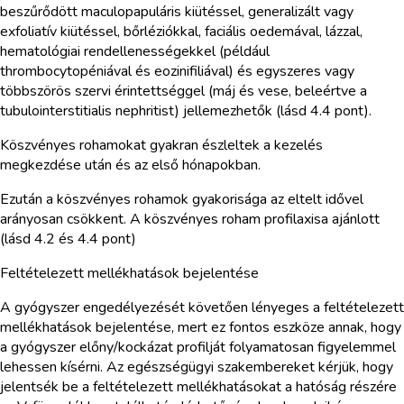
beszűrődött maculopapuláris kiütéssel, generalizált vagy
exfoliatív kiütéssel, bőrléziókkal, faciális oedemával, lázzal,
hematológiai rendellenességekkel (például
thrombocytopéniával és eozinifiliával) és egyszeres vagy
többszörös szervi érintettséggel (máj és vese, beleértve a
tubulointerstitialis nephritist) jellemezhetők (lásd 4.4 pont).
Köszvényes rohamokat gyakran észleltek a kezelés
megkezdése után és az első hónapokban.
Ezután a köszvényes rohamok gyakorisága az eltelt idővel
arányosan csökkent. A köszvényes roham profilaxisa ajánlott
(lásd 4.2 és 4.4 pont)
Feltételezett mellékhatások bejelentése
A gyógyszer engedélyezését követően lényeges a feltételezett
mellékhatások bejelentése, mert ez fontos eszköze annak, hogy
a gyógyszer előny/kockázat profilját folyamatosan figyelemmel
lehessen kísérni. Az egészségügyi szakembereket kérjük, hogy
jelentsék be a feltételezett mellékhatásokat a hatóság részére