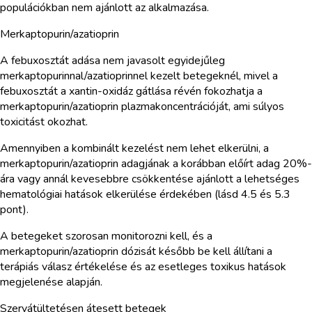
populációkban nem ajánlott az alkalmazása.
Merkaptopurin/azatioprin
A febuxosztát adása nem javasolt egyidejűleg
merkaptopurinnal/azatioprinnel kezelt betegeknél, mivel a
febuxosztát a xantin-oxidáz gátlása révén fokozhatja a
merkaptopurin/azatioprin plazmakoncentrációját, ami súlyos
toxicitást okozhat.
Amennyiben a kombinált kezelést nem lehet elkerülni, a
merkaptopurin/azatioprin adagjának a korábban előírt adag 20%-
ára vagy annál kevesebbre csökkentése ajánlott a lehetséges
hematológiai hatások elkerülése érdekében (lásd 4.5 és 5.3
pont).
A betegeket szorosan monitorozni kell, és a
merkaptopurin/azatioprin dózisát később be kell állítani a
terápiás válasz értékelése és az esetleges toxikus hatások
megjelenése alapján.
Szervátültetésen átesett betegek