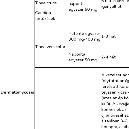
6 hetes kezelé
Tinea cruris
naponta
igényelhet
egyszer 50 mg
Candida
fertőzések
Hetente egyszer
1-3 hét
300 mg‑400 mg
Tinea versicolor
Naponta
2-4 hét
egyszer 50 mg
A kezelést add
folytatni, amí
fertőzött kör
Dermatomycosis
teljesen kicser
(azaz az ép k
kinő). A kézujj
körmeinek az
újranövéséhez
általában 3‑6
hónapra, a láb