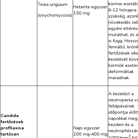
körmei eseté
Tinea unguium
Hetente egyszer
6‑12 hónapra
150 mg
(onychomycosis)
szükség, azon
növekedés se
egyéni eltérés
mutathat, és a
is függ. Hossz
fennálló, króni
fertőzések sik
kezelését köv
körmök esete
deformáltak
maradnak.
A kezelést a
neutropenia v
fellépésének
időpontja előt
Candida
napokkal meg 
fertőzések
kezdeni és a
profilaxisa
Napi egyszer
neutrophilszá
tartósan
200 mg‑400 mg
3
1000/mm
föl