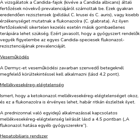
A vizsgálatok a Candida-fajok (kivéve a
Candida albicans
) általi
fertőzések növekvő prevalenciájáról számoltak be. Ezek gyakran
eredendően rezisztensek (például
C. krusei
és
C. auris
), vagy kisebb
érzékenységet mutatnak a flukonazolra (
C. glabrata
). Az ilyen
fertőzéseknél sikertelen kezelés esetén másik gombaellenes
terápiára lehet szükség. Ezért javasolt, hogy a gyógyszert rendelők
vegyék figyelembe az egyes Candida-speciesek flukonazol-
rezisztenciájának prevalenciáját.
Veseműködés
A Dermyc-et veseműködési zavarban szenvedő betegeknél
megfelelő körültekintéssel kell alkalmazni (lásd 4.2 pont).
Mellékvesekéreg-elégtelenség
Ismert, hogy a ketokonazol mellékvesekéreg-elégtelenséget okoz,
és ez a flukonazolra is érvényes lehet, habár ritkán észleltek ilyet.
A prednizonnal való egyidejű alkalmazással kapcsolatos
mellékvesekéreg-elégtelenség leírását lásd a 4.5 pontban („A
flukonazol hatása egyéb gyógyszerekre”).
Hepatobiliaris rendszer