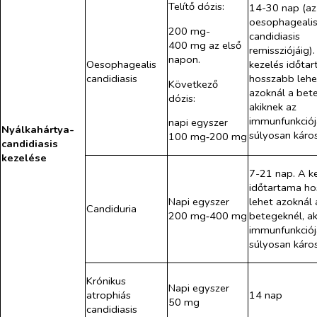
Telítő dózis:
14-30 nap (az
oesophageali
200 mg-
candidiasis
400 mg az első
remissziójáig).
napon.
Oesophagealis
kezelés időta
candidiasis
hosszabb lehe
Következő
azoknál a bet
dózis:
akiknek az
immunfunkciój
napi egyszer
Nyálkahártya-
súlyosan káro
100 mg‑200 mg
candidiasis
kezelése
7-21 nap. A k
időtartama h
Napi egyszer
lehet azoknál 
Candiduria
200 mg‑400 mg
betegeknél, ak
immunfunkciój
súlyosan káro
Krónikus
Napi egyszer
atrophiás
14 nap
50 mg
candidiasis