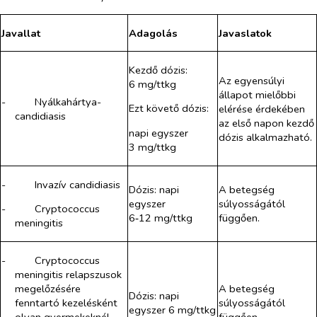
Javallat
Adagolás
Javaslatok
Kezdő dózis:
Az egyensúlyi
6 mg/ttkg
állapot mielőbbi
-​
Nyálkahártya-
Ezt követő dózis:
elérése érdekében
candidiasis
az első napon kezdő
napi egyszer
dózis alkalmazható.
3 mg/ttkg
-​
Invazív candidiasis
Dózis: napi
A betegség
egyszer
súlyosságától
-​
Cryptococcus
6‑12 mg/ttkg
függően.
meningitis
-​
Cryptococcus
meningitis relapszusok
megelőzésére
A betegség
Dózis: napi
fenntartó kezelésként
súlyosságától
egyszer 6 mg/ttkg
olyan gyermekeknél,
függően.