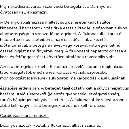
Májműködési zavarban szenvedő betegeknél a Dermyc-et
óvatosan kell alkalmazni.
A Dermyc alkalmazása mellett súlyos, esetenként halálos
kimenetelű hepatotoxicitás ritka eseteit írták le, elsősorban súlyos
alapbetegségben szenvedő betegeknél. A flukonazollal társuló
hepatotoxicitás eseteiben a napi összdózissal, a kezelés
időtartamával, a beteg nemével vagy korával való egyértelmű
összefüggést nem figyeltek meg. A flukonazol hepatotoxicitása a
kezelés felfüggesztését követően általában reverzibilis volt.
Azok a betegek, akiknél a flukonazol-kezelés során a májfunkciós
laborvizsgálatok eredményei kórossá válnak, szorosabb
monitorozást igényelnek súlyosabb májkárosodás kialakulásának
észlelése érdekében. A beteget tájékoztatni kell a súlyos hepaticus
hatásra utaló tünetekről (jelentős gyengeség, étvágytalanság,
tartós hányinger, hányás és icterus). A flukonazol-kezelést azonnal
abba kell hagyni, és a betegnek orvoshoz kell fordulnia.
Cardiovascularis rendszer
Bizonyos azolok, köztük a flukonazol alkalmazása az