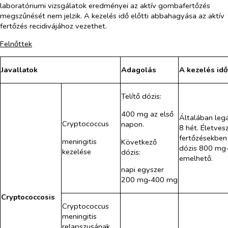
laboratóriumi vizsgálatok eredményei az aktív gombafertőzés
megszűnését nem jelzik. A kezelés idő előtti abbahagyása az aktív
fertőzés recidivájához vezethet.
Felnőttek
Javallatok
Adagolás
A kezelés id
Telítő dózis:
400 mg az első
Általában leg
Cryptococcus
napon.
8 hét. Életves
fertőzésekben
meningitis
Következő
dózis 800 mg
kezelése
dózis:
emelhető.
napi egyszer
200 mg‑400 mg
Cryptococcosis
Cryptococcus
meningitis
relapszusának