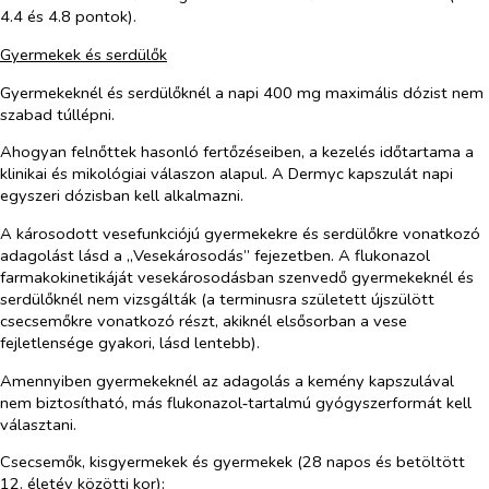
4.4 és 4.8 pontok).
Gyermekek és serdülők
Gyermekeknél és serdülőknél a napi 400 mg maximális dózist nem
szabad túllépni.
Ahogyan felnőttek hasonló fertőzéseiben, a kezelés időtartama a
klinikai és mikológiai válaszon alapul. A Dermyc kapszulát napi
egyszeri dózisban kell alkalmazni.
A károsodott vesefunkciójú gyermekekre és serdülőkre vonatkozó
adagolást lásd a „
Vesekárosodás
” fejezetben. A flukonazol
farmakokinetikáját vesekárosodásban szenvedő gyermekeknél és
serdülőknél nem vizsgálták (a terminusra született újszülött
csecsemőkre vonatkozó részt, akiknél elsősorban a vese
fejletlensége gyakori, lásd lentebb).
Amennyiben gyermekeknél az adagolás a kemény kapszulával
nem biztosítható, más flukonazol‑tartalmú gyógyszerformát kell
választani.
Csecsemők, kisgyermekek és gyermekek (28 napos és betöltött
12. életév közötti kor):