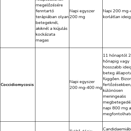
megelőzésére
fenntartó
Napi egyszer
Napi 200 mg-
terápiában olyan
200 mg
korlátlan ideig
betegeknél,
akiknél a kiújulás
kockázata
magas
11 hónaptól 
hónapig vagy 
hosszabb ideig
beteg állapot
függően. Bizo
Napi egyszer
Coccidiomycosis
fertőzésekben
200 mg‑400 mg
különösen
meningealis
megbetegedé
napi 800 mg 
megfontolhat
Candidaemiáb