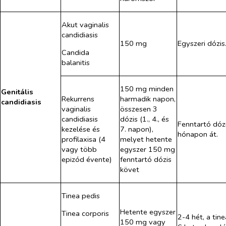
Akut vaginalis
candidiasis
150 mg
Egyszeri dózis
Candida
balanitis
150 mg minden
Genitális
Rekurrens
harmadik napon,
candidiasis
vaginalis
összesen 3
candidiasis
dózis (1., 4., és
Fenntartó dózi
kezelése és
7. napon),
hónapon át.
profilaxisa (4
melyet hetente
vagy több
egyszer 150 mg
epizód évente)
fenntartó dózis
követ
Tinea pedis
Hetente egyszer
Tinea corporis
2-4 hét, a tin
150 mg vagy