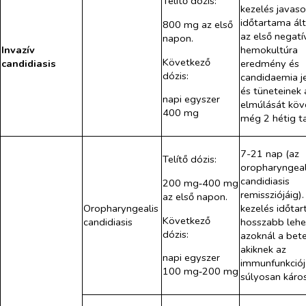
Telítő dózis:
kezelés javaso
időtartama ál
800 mg az első
az első negatí
napon.
Invazív
hemokultúra
Következő
candidiasis
eredmény és
dózis:
candidaemia je
és tüneteinek 
napi egyszer
elmúlását köv
400 mg
még 2 hétig ta
7-21 nap (az
Telítő dózis:
oropharyngeal
candidiasis
200 mg‑400 mg
remissziójáig).
az első napon.
Oropharyngealis
kezelés időta
Következő
candidiasis
hosszabb lehe
dózis:
azoknál a bet
akiknek az
napi egyszer
immunfunkciój
100 mg‑200 mg
súlyosan káro