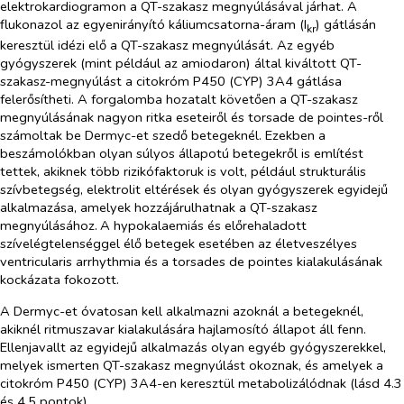
elektrokardiogramon a QT-szakasz megnyúlásával járhat. A
flukonazol az egyenirányító káliumcsatorna-áram (I
) gátlásán
kr
keresztül idézi elő a QT-szakasz megnyúlását. Az egyéb
gyógyszerek (mint például az amiodaron) által kiváltott QT-
szakasz-megnyúlást a citokróm P450 (CYP) 3A4 gátlása
felerősítheti. A forgalomba hozatalt követően a QT-szakasz
megnyúlásának nagyon ritka eseteiről és
torsade de pointes
-ről
számoltak be Dermyc-et szedő betegeknél. Ezekben a
beszámolókban olyan súlyos állapotú betegekről is említést
tettek, akiknek több rizikófaktoruk is volt, például strukturális
szívbetegség, elektrolit eltérések és olyan gyógyszerek egyidejű
alkalmazása, amelyek hozzájárulhatnak a QT-szakasz
megnyúlásához.
A hypokalaemiás és előrehaladott
szívelégtelenséggel élő betegek esetében az életveszélyes
ventricularis arrhythmia és a
torsades de pointes
kialakulásának
kockázata fokozott.
A Dermyc-et óvatosan kell alkalmazni azoknál a betegeknél,
akiknél ritmuszavar kialakulására hajlamosító állapot áll fenn.
Ellenjavallt az egyidejű alkalmazás olyan egyéb gyógyszerekkel,
melyek ismerten QT-szakasz megnyúlást okoznak, és amelyek a
citokróm P450 (CYP) 3A4-en keresztül metabolizálódnak (lásd 4.3
és 4.5 pontok).