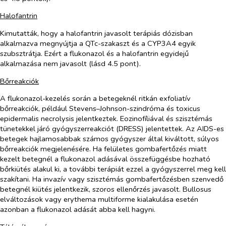
Halofantrin
Kimutatták, hogy a halofantrin javasolt terápiás dózisban
alkalmazva megnyújtja a QTc-szakaszt és a CYP3A4 egyik
szubsztrátja. Ezért a flukonazol és a halofantrin egyidejű
alkalmazása nem javasolt (lásd 4.5 pont).
Bőrreakciók
A flukonazol-kezelés során a betegeknél ritkán exfoliatív
bőrreakciók, például Stevens–Johnson-szindróma és toxicus
epidermalis necrolysis jelentkeztek. Eozinofíliával és szisztémás
tünetekkel járó gyógyszerreakciót (DRESS) jelentettek. Az AIDS-es
betegek hajlamosabbak számos gyógyszer által kiváltott, súlyos
bőrreakciók megjelenésére. Ha felületes gombafertőzés miatt
kezelt betegnél a flukonazol adásával összefüggésbe hozható
bőrkiütés alakul ki, a további terápiát ezzel a gyógyszerrel meg kell
szakítani. Ha invazív vagy szisztémás gombafertőzésben szenvedő
betegnél kiütés jelentkezik, szoros ellenőrzés javasolt. Bullosus
elváltozások vagy erythema
multiforme kialakulása esetén
azonban a flukonazol adását abba kell hagyni.