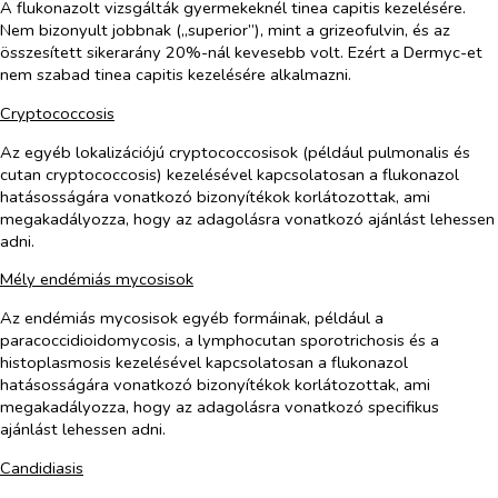
A flukonazolt vizsgálták gyermekeknél tinea capitis kezelésére.
Nem bizonyult jobbnak („superior”), mint a grizeofulvin, és az
összesített sikerarány 20%-nál kevesebb volt. Ezért a Dermyc-et
nem szabad tinea capitis kezelésére alkalmazni.
Cryptococcosis
Az egyéb lokalizációjú cryptococcosisok (például pulmonalis és
cutan cryptococcosis) kezelésével kapcsolatosan a flukonazol
hatásosságára vonatkozó bizonyítékok korlátozottak, ami
megakadályozza, hogy az adagolásra vonatkozó ajánlást lehessen
adni.
Mély endémiás mycosisok
Az endémiás mycosisok egyéb formáinak, például a
paracoccidioidomycosis, a lymphocutan sporotrichosis és a
histoplasmosis kezelésével kapcsolatosan a flukonazol
hatásosságára vonatkozó bizonyítékok korlátozottak, ami
megakadályozza, hogy az adagolásra vonatkozó specifikus
ajánlást lehessen adni.
Candidiasis