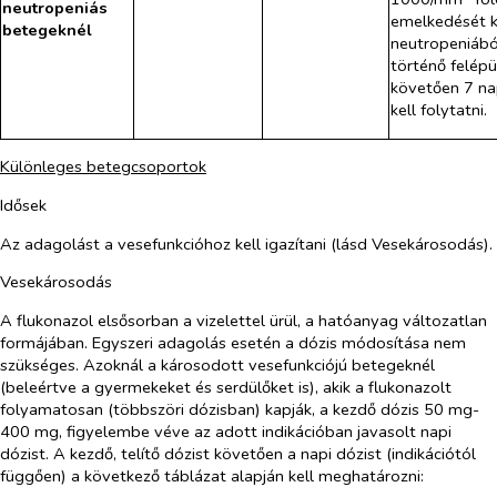
neutropeniás
emelkedését 
betegeknél
neutropeniábó
történő felépü
követően 7 na
kell folytatni.
Különleges betegcsoportok
Idősek
Az adagolást a vesefunkcióhoz kell igazítani (lásd
Vesekárosodás
).
Vesekárosodás
A flukonazol elsősorban a vizelettel ürül, a hatóanyag változatlan
formájában. Egyszeri adagolás esetén a dózis módosítása nem
szükséges. Azoknál a károsodott vesefunkciójú betegeknél
(beleértve a gyermekeket és serdülőket is), akik a flukonazolt
folyamatosan (többszöri dózisban) kapják, a kezdő dózis 50 mg-
400 mg, figyelembe véve az adott indikációban javasolt napi
dózist. A kezdő, telítő dózist követően a napi dózist (indikációtól
függően) a következő táblázat alapján kell meghatározni: