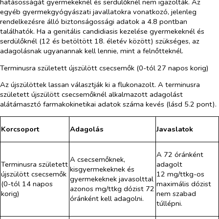
hatásosságát gyermekeknél és serdülőknél nem igazolták. Az
egyéb gyermekgyógyászati javallatokra vonatkozó, jelenleg
rendelkezésre álló biztonságossági adatok a 4.8 pontban
találhatók. Ha a genitális candidiasis kezelése gyermekeknél és
serdülőknél (12 és betöltött 18. életév között) szükséges, az
adagolásnak ugyanannak kell lennie, mint a felnőtteknél.
Terminusra született újszülött csecsemők (0-tól 27 napos korig)
Az újszülöttek lassan választják ki a flukonazolt. A terminusra
született újszülött csecsemőknél alkalmazott adagolást
alátámasztó farmakokinetikai adatok száma kevés (lásd 5.2 pont).
Korcsoport
Adagolás
Javaslatok
A 72 óránként
A csecsemőknek,
Terminusra született
adagolt
kisgyermekeknek és
újszülött csecsemők
12 mg/ttkg-os
gyermekeknek javasolttal
(0-tól 14 napos
maximális dózist
azonos mg/ttkg dózist 72
korig)
nem szabad
óránként kell adagolni.
túllépni.