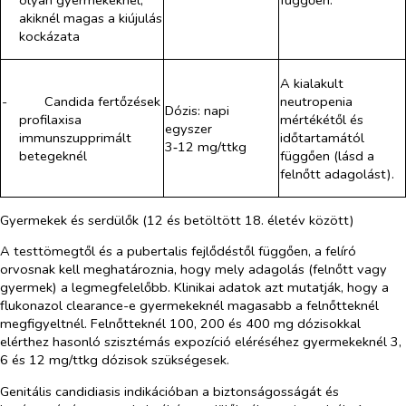
akiknél magas a kiújulás
kockázata
A kialakult
-​
Candida fertőzések
neutropenia
Dózis: napi
profilaxisa
mértékétől és
egyszer
immunszupprimált
időtartamától
3‑12 mg/ttkg
betegeknél
függően (lásd a
felnőtt adagolást).
Gyermekek és serdülők (12 és betöltött 18. életév között)
A testtömegtől és a pubertalis fejlődéstől függően, a felíró
orvosnak kell meghatároznia, hogy mely adagolás (felnőtt vagy
gyermek) a legmegfelelőbb. Klinikai adatok azt mutatják, hogy a
flukonazol clearance-e gyermekeknél magasabb a felnőtteknél
megfigyeltnél. Felnőtteknél 100, 200 és 400 mg dózisokkal
elérthez hasonló szisztémás expozíció eléréséhez gyermekeknél 3,
6 és 12 mg/ttkg dózisok szükségesek.
Genitális candidiasis indikációban a biztonságosságát és