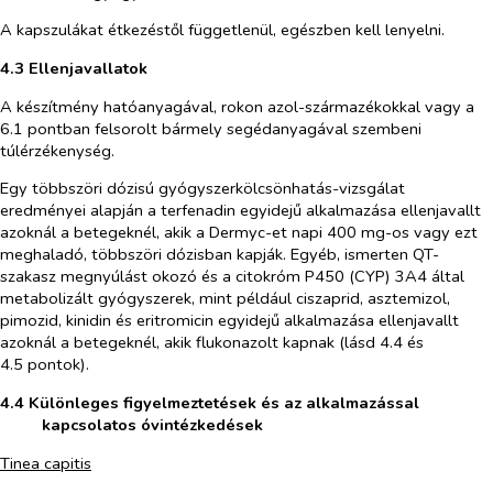
A kapszulákat étkezéstől függetlenül, egészben kell lenyelni.
4.3 Ellenjavallatok
A készítmény hatóanyagával, rokon azol-származékokkal vagy a
6.1 pontban felsorolt bármely segédanyagával szembeni
túlérzékenység.
Egy többszöri dózisú gyógyszerkölcsönhatás-vizsgálat
eredményei alapján a terfenadin egyidejű alkalmazása ellenjavallt
azoknál a betegeknél, akik a Dermyc-et napi 400 mg-os vagy ezt
meghaladó, többszöri dózisban kapják. Egyéb, ismerten QT-
szakasz megnyúlást okozó és a citokróm P450 (CYP) 3A4 által
metabolizált gyógyszerek, mint például ciszaprid, asztemizol,
pimozid, kinidin és eritromicin egyidejű alkalmazása ellenjavallt
azoknál a betegeknél, akik flukonazolt kapnak (lásd 4.4 és
4.5 pontok).
4.4 Különleges figyelmeztetések és az alkalmazással
kapcsolatos óvintézkedések
Tinea capitis