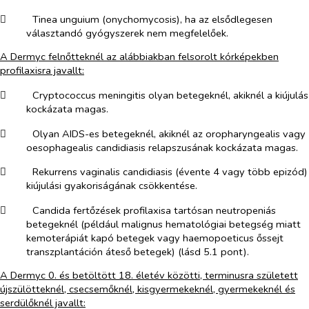
​
Tinea unguium (onychomycosis), ha az elsődlegesen
választandó gyógyszerek nem megfelelőek.
A Dermyc felnőtteknél az alábbiakban felsorolt kórképekben
profilaxisra javallt:
​
Cryptococcus meningitis olyan betegeknél, akiknél a kiújulás
kockázata magas.
​
Olyan AIDS-es betegeknél, akiknél az oropharyngealis vagy
oesophagealis candidiasis relapszusának kockázata magas.
​
Rekurrens vaginalis candidiasis (évente 4 vagy több epizód)
kiújulási gyakoriságának csökkentése.
​
Candida fertőzések profilaxisa tartósan neutropeniás
betegeknél (például malignus hematológiai betegség miatt
kemoterápiát kapó betegek vagy haemopoeticus őssejt
transzplantáción áteső betegek) (lásd 5.1 pont).
A Dermyc 0. és betöltött 18. életév közötti, terminusra született
újszülötteknél, csecsemőknél, kisgyermekeknél, gyermekeknél és
serdülőknél javallt: