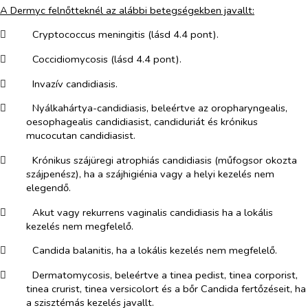
A Dermyc felnőtteknél az alábbi betegségekben javallt:
​
Cryptococcus meningitis (lásd 4.4 pont).
​
Coccidiomycosis (lásd 4.4 pont).
​
Invazív candidiasis.
​
Nyálkahártya-candidiasis, beleértve az oropharyngealis,
oesophagealis candidiasist, candiduriát és krónikus
mucocutan candidiasist.
​
Krónikus szájüregi atrophiás candidiasis (műfogsor okozta
szájpenész), ha a szájhigiénia vagy a helyi kezelés nem
elegendő.
​
Akut vagy rekurrens vaginalis candidiasis ha a lokális
kezelés nem megfelelő.
​
Candida balanitis, ha a lokális kezelés nem megfelelő.
​
Dermatomycosis, beleértve a tinea pedist, tinea corporist,
tinea crurist, tinea versicolort és a bőr Candida fertőzéseit, ha
a szisztémás kezelés javallt.