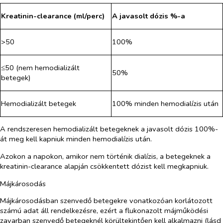
Kreatinin-clearance (ml/perc)
A javasolt dózis %-a
>50
100%
≤50 (nem hemodializált
50%
betegek)
Hemodializált betegek
100% minden hemodialízis után
A rendszeresen hemodializált betegeknek a javasolt dózis 100%-
át meg kell kapniuk minden hemodialízis után.
Azokon a napokon, amikor nem történik dialízis, a betegeknek a
kreatinin-clearance alapján csökkentett dózist kell megkapniuk.
Májkárosodás
Májkárosodásban szenvedő betegekre vonatkozóan korlátozott
számú adat áll rendelkezésre, ezért a flukonazolt májműködési
zavarban szenvedő betegeknél körültekintően kell alkalmazni (lásd