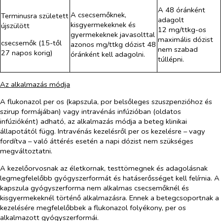
A 48 óránként
A csecsemőknek,
Terminusra született
adagolt
kisgyermekeknek és
újszülött
12 mg/ttkg-os
gyermekeknek javasolttal
maximális dózist
csecsemők (15-től
azonos mg/ttkg dózist 48
nem szabad
27 napos korig)
óránként kell adagolni.
túllépni.
Az alkalmazás módja
A flukonazol
per os
(kapszula, por belsőleges szuszpenzióhoz és
szirup formájában) vagy intravénás infúzióban (oldatos
infúzióként) adható, az alkalmazás módja a beteg klinikai
állapotától függ. Intravénás kezelésről
per os
kezelésre – vagy
fordítva – való áttérés esetén a napi dózist nem szükséges
megváltoztatni.
A kezelőorvosnak az életkornak, testtömegnek és adagolásnak
legmegfelelőbb gyógyszerformát és hatáserősséget kell felírnia. A
kapszula gyógyszerforma nem alkalmas csecsemőknél és
kisgyermekeknél történő alkalmazásra. Ennek a betegcsoportnak a
kezelésére megfelelőbbek a flukonazol folyékony, per os
alkalmazott gyógyszerformái.