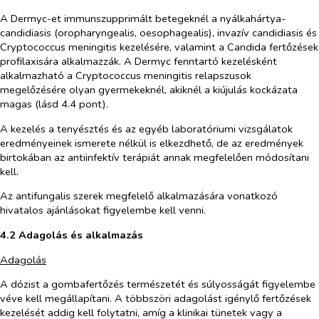
A Dermyc-et immunszupprimált betegeknél a nyálkahártya-
candidiasis (oropharyngealis, oesophagealis), invazív candidiasis és
Cryptococcus meningitis kezelésére, valamint a Candida fertőzések
profilaxisára alkalmazzák. A Dermyc fenntartó kezelésként
alkalmazható a Cryptococcus meningitis relapszusok
megelőzésére olyan gyermekeknél, akiknél a kiújulás kockázata
magas (lásd 4.4 pont).
A kezelés a tenyésztés és az egyéb laboratóriumi vizsgálatok
eredményeinek ismerete nélkül is elkezdhető, de az eredmények
birtokában az antiinfektív terápiát annak megfelelően módosítani
kell.
Az antifungalis szerek megfelelő alkalmazására vonatkozó
hivatalos ajánlásokat figyelembe kell venni.
4.2 Adagolás és alkalmazás
Adagolás
A dózist a gombafertőzés természetét és súlyosságát figyelembe
véve kell megállapítani. A többszöri adagolást igénylő fertőzések
kezelését addig kell folytatni, amíg a klinikai tünetek vagy a