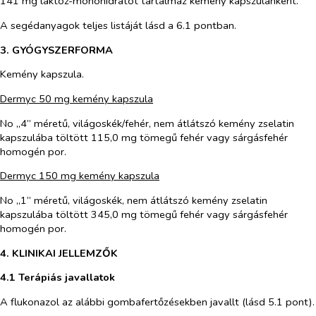
141 mg laktóz-monohidrátot tartalmaz kemény kapszulánként.
A segédanyagok teljes listáját lásd a 6.1 pontban.
3. GYÓGYSZERFORMA
Kemény kapszula.
Dermyc 50 mg kemény kapszula
No „4” méretű, világoskék/fehér, nem átlátszó kemény zselatin
kapszulába töltött 115,0 mg tömegű fehér vagy sárgásfehér
homogén por.
Dermyc 150 mg kemény kapszula
No „1” méretű, világoskék, nem átlátszó kemény zselatin
kapszulába töltött 345,0 mg tömegű fehér vagy sárgásfehér
homogén por.
4. KLINIKAI JELLEMZŐK
4.1 Terápiás javallatok
A flukonazol az alábbi gombafertőzésekben javallt (lásd 5.1 pont).