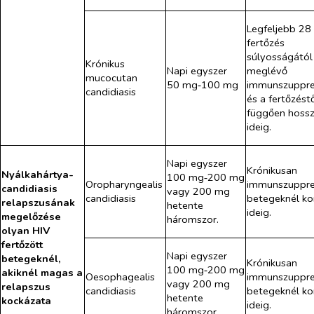
Legfeljebb 28
fertőzés
súlyosságától
Krónikus
Napi egyszer
meglévő
mucocutan
50 mg‑100 mg
immunszuppre
candidiasis
és a fertőzést
függően hoss
ideig.
Napi egyszer
Krónikusan
Nyálkahártya-
100 mg‑200 mg
Oropharyngealis
immunszuppre
candidiasis
vagy 200 mg
candidiasis
betegeknél ko
relapszusának
hetente
ideig.
megelőzése
háromszor.
olyan HIV
fertőzött
Napi egyszer
betegeknél,
Krónikusan
100 mg‑200 mg
akiknél magas a
Oesophagealis
immunszuppre
vagy 200 mg
relapszus
candidiasis
betegeknél ko
hetente
kockázata
ideig.
háromszor