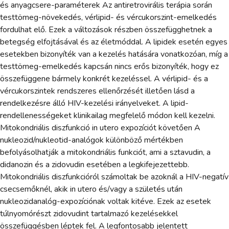
és anyagcsere-paraméterek Az antiretrovirális terápia során
testtömeg-növekedés, vérlipid- és vércukorszint-emelkedés
fordulhat elő. Ezek a változások részben összefügghetnek a
betegség elfojtásával és az életmóddal. A lipidek esetén egyes
esetekben bizonyíték van a kezelés hatására vonatkozóan, míg a
testtömeg-emelkedés kapcsán nincs erős bizonyíték, hogy ez
összefüggene bármely konkrét kezeléssel. A vérlipid- és a
vércukorszintek rendszeres ellenőrzését illetően lásd a
rendelkezésre álló HIV-kezelési irányelveket. A lipid-
rendellenességeket klinikailag megfelelő módon kell kezelni.
Mitokondriális diszfunkció in utero expozíciót követően A
nukleozid/nukleotid-analógok különböző mértékben
befolyásolhatják a mitokondriális funkciót, ami a sztavudin, a
didanozin és a zidovudin esetében a legkifejezettebb.
Mitokondriális diszfunkcióról számoltak be azoknál a HIV-negatív
csecsemőknél, akik in utero és/vagy a születés után
nukleozidanalóg-expozíciónak voltak kitéve. Ezek az esetek
túlnyomórészt zidovudint tartalmazó kezelésekkel
összefüggésben léptek fel. A legfontosabb jelentett