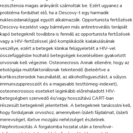
rezisztencia magas arányáról számoltak be. Ezért ugyanez a
probléma fordulhat elő, ha a Descovy-t egy harmadik
nukleozidanalóggal együtt alkalmazzák. Opportunista fertőzések
Descovy-kezelést vagy bármilyen más antiretrovirális terápiát
kapó betegeknél továbbra is fennáll az opportunista fertőzések
vagy a HIV-fertőzéssel járó komplikációk kialakulásának
veszélye, ezért a betegek klinikai felügyeletét a HIV-vel
összefüggésbe hozható betegségek kezelésében gyakorlott
orvosnak kell végeznie. Osteonecrosis Annak ellenére, hogy az
etiológiája multifaktoriálisnak tekintendő (beleértve a
kortikoszteroidok használatát, az alkoholfogyasztást, a súlyos
immunszuppressziót és a magasabb testtömeg-indexet),
osteonecrosisos eseteket leginkább előrehaladott HIV-
betegségben szenvedő és/vagy hosszútávú CART-ban
részesült betegeknél jelentettek. A betegeknek tanácsolni kell,
hogy forduljanak orvoshoz, amennyiben ízületi fájdalmat, ízületi
merevséget, illetve mozgási nehézséget észlelnek.
Nephrotoxicitás A forgalomba hozatal után a tenofovir-