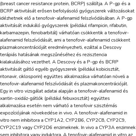
(breast cancer resistance protein, BCRP) szállítja. A P-gp és a
BCRP aktivitását erősen befolyásoló gyógyszerek változásokat
idézhetnek elő a tenofovir-alafenamid felszívódásában. A P-gp
aktivitását indukáló gyógyszerek (például rifampicin, rifabutin,
karbamazepin, fenobarbitál) várhatóan csökkentik a tenofovir-
alafenamid felszívódását, ami a tenofovir-alafenamid csökkent
plazmakoncentrációját eredményezheti, ezáltal a Descovy
terápiás hatásának megszűnéséhez és rezisztencia
kialakulásához vezethet. A Descovy és a P-gp és BCRP
aktivitását gátló egyéb gyógyszerek (például kobicisztát,
ritonavir, ciklosporin) együttes alkalmazása várhatóan növeli a
tenofovir-alafenamid felszívódását és plazmakoncentrációját.
Egy in vitro vizsgálat adatai alapján a tenofovir-alafenamid és
xantin-oxidáz-gátlók (például febuxosztát) együttes
alkalmazása esetén nem várható a tenofovir szisztémás
expozíciójának növekedése in vivo. A tenofovir-alafenamid in
vitro nem inhibitora a CYP1A2, CYP2B6, CYP2C8, CYP2C9,
CYP2C19 vagy CYP2D6 enzimeknek. In vivo a CYP3A enzimnek
sem inhibitora vagy induktora. A tenofovir-alafenamid in vitro az