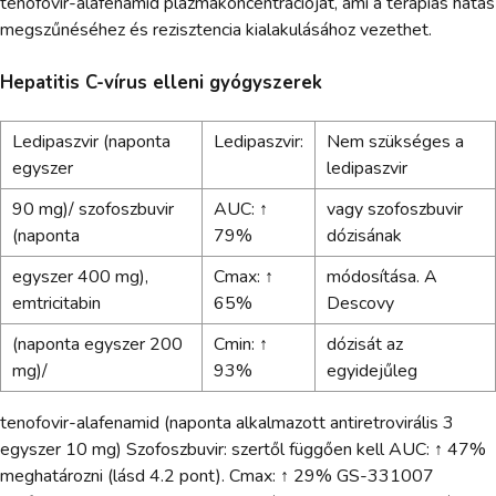
tenofovir-alafenamid plazmakoncentrációját, ami a terápiás hatás
megszűnéséhez és rezisztencia kialakulásához vezethet.
Hepatitis C-vírus elleni gyógyszerek
Ledipaszvir (naponta
Ledipaszvir:
Nem szükséges a
egyszer
ledipaszvir
90 mg)/ szofoszbuvir
AUC: ↑
vagy szofoszbuvir
(naponta
79%
dózisának
egyszer 400 mg),
Cmax: ↑
módosítása. A
emtricitabin
65%
Descovy
(naponta egyszer 200
Cmin: ↑
dózisát az
mg)/
93%
egyidejűleg
tenofovir-alafenamid (naponta alkalmazott antiretrovirális 3
egyszer 10 mg) Szofoszbuvir: szertől függően kell AUC: ↑ 47%
meghatározni (lásd 4.2 pont). Cmax: ↑ 29% GS-331007