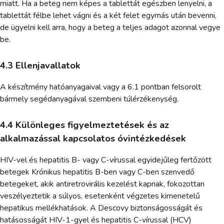
miatt. Ha a beteg nem képes a tablettát egészben lenyelni, a
tablettát félbe lehet vágni és a két felet egymás után bevenni,
de ügyelni kell arra, hogy a beteg a teljes adagot azonnal vegye
be.
4.3 Ellenjavallatok
A készítmény hatóanyagaival vagy a 6.1 pontban felsorolt
bármely segédanyagával szembeni túlérzékenység.
4.4 Különleges figyelmeztetések és az
alkalmazással kapcsolatos óvintézkedések
HIV-vel és hepatitis B- vagy C-vírussal egyidejűleg fertőzött
betegek Krónikus hepatitis B-ben vagy C-ben szenvedő
betegeket, akik antiretrovirális kezelést kapnak, fokozottan
veszélyeztetik a súlyos, esetenként végzetes kimenetelű
hepatikus mellékhatások. A Descovy biztonságosságát és
hatásosságát HIV-1-gyel és hepatitis C-vírussal (HCV)