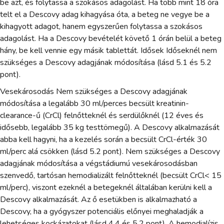
be azt, és folytassa a szokásos adagolást. Ha több mint 18 óra
telt el a Descovy adag kihagyása óta, a beteg ne vegye be a
kihagyott adagot, hanem egyszerűen folytassa a szokásos
adagolást. Ha a Descovy bevételét követő 1 órán belül a beteg
hány, be kell vennie egy másik tablettát. Idősek Időseknél nem
szükséges a Descovy adagjának módosítása (lásd 5.1 és 5.2
pont).
Vesekárosodás Nem szükséges a Descovy adagjának
módosítása a legalább 30 ml/perces becsült kreatinin-
clearance-ű (CrCl) felnőtteknél és serdülőknél (12 éves és
idősebb, legalább 35 kg testtömegű). A Descovy alkalmazását
abba kell hagyni, ha a kezelés során a becsült CrCl-érték 30
ml/perc alá csökken (lásd 5.2 pont). Nem szükséges a Descovy
adagjának módosítása a végstádiumú vesekárosodásban
szenvedő, tartósan hemodializált felnőtteknél (becsült CrCl< 15
ml/perc), viszont ezeknél a betegeknél általában kerülni kell a
Descovy alkalmazását. Az ő esetükben is alkalmazható a
Descovy, ha a gyógyszer potenciális előnyei meghaladják a
lehetséges kockázatokat (lásd 4.4 és 5.2 pont). A hemodialízis