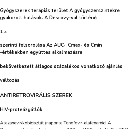
Gyógyszerek terápiás terület A gyógyszerszintekre
gyakorolt hatások. A Descovy-val történő
1 2
szerinti felsorolása Az AUC-, Cmax- és Cmin
-értékekben együttes alkalmazásra
bekövetkezett átlagos százalékos vonatkozó ajánlás
változás
ANTIRETROVIRÁLIS SZEREK
HIV-proteázgátlók
Atazanavir/kobicisztát (naponta Tenofovir-alafenamid: A