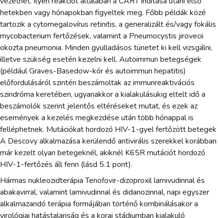
vezethet. Ilyen reakciót általában a CART indítása utáni első
hetekben vagy hónapokban figyeltek meg. Főbb példák közé
tartozik a cytomegalovírus retinitis, a generalizált és/vagy fokális
mycobacterium fertőzések, valamint a Pneumocystis jirovecii
okozta pneumonia. Minden gyulladásos tünetet ki kell vizsgálni,
illetve szükség esetén kezelni kell. Autoimmun betegségek
(például Graves-Basedow-kór és autoimmun hepatitis)
előfordulásáról szintén beszámoltak az immunreaktivációs
szindróma keretében, ugyanakkor a kialakulásukig eltelt idő a
beszámolók szerint jelentős eltéréseket mutat, és ezek az
események a kezelés megkezdése után több hónappal is
felléphetnek. Mutációkat hordozó HIV-1-gyel fertőzött betegek
A Descovy alkalmazása kerülendő antivirális szerekkel korábban
már kezelt olyan betegeknél, akiknél K65R mutációt hordozó
HIV-1-fertőzés áll fenn (lásd 5.1 pont).
Hármas nukleozidterápia Tenofovir-dizoproxil lamivudinnal és
abakavirral, valamint lamivudinnal és didanozinnal, napi egyszer
alkalmazandó terápia formájában történő kombinálásakor a
virológiai hatástalanság és a korai stádiumban kialakuló