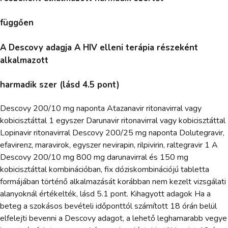
függően
A Descovy adagja A HIV elleni terápia részeként
alkalmazott
harmadik szer (lásd 4.5 pont)
Descovy 200/10 mg naponta Atazanavir ritonavirral vagy
kobicisztáttal 1 egyszer Darunavir ritonavirral vagy kobicisztáttal
Lopinavir ritonavirral Descovy 200/25 mg naponta Dolutegravir,
efavirenz, maravirok, egyszer nevirapin, rilpivirin, raltegravir 1 A
Descovy 200/10 mg 800 mg darunavirral és 150 mg
kobicisztáttal kombinációban, fix dóziskombinációjú tabletta
formájában történő alkalmazását korábban nem kezelt vizsgálati
alanyoknál értékelték, lásd 5.1 pont. Kihagyott adagok Ha a
beteg a szokásos bevételi időponttól számított 18 órán belül
elfelejti bevenni a Descovy adagot, a lehető leghamarabb vegye