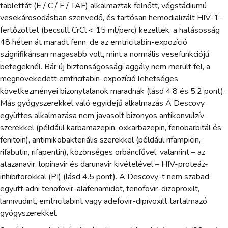
tablettát (E / C / F / TAF) alkalmaztak felnőtt, végstádiumú
vesekárosodásban szenvedő, és tartósan hemodializált HIV-1-
fertőzöttet (becsült CrCl < 15 ml/perc) kezeltek, a hatásosság
48 héten át maradt fenn, de az emtricitabin-expozíció
szignifikánsan magasabb volt, mint a normális vesefunkciójú
betegeknél. Bár új biztonságossági aggály nem merült fel, a
megnövekedett emtricitabin-expozíció lehetséges
következményei bizonytalanok maradnak (lásd 4.8 és 5.2 pont).
Más gyógyszerekkel való egyidejű alkalmazás A Descovy
együttes alkalmazása nem javasolt bizonyos antikonvulzív
szerekkel (például karbamazepin, oxkarbazepin, fenobarbitál és
fenitoin), antimikobakteriális szerekkel (például rifampicin,
rifabutin, rifapentin), közönséges orbáncfűvel, valamint – az
atazanavir, lopinavir és darunavir kivételével – HIV-proteáz-
inhibitorokkal (PI) (lásd 4.5 pont). A Descovy-t nem szabad
együtt adni tenofovir-alafenamidot, tenofovir-dizoproxilt,
lamivudint, emtricitabint vagy adefovir-dipivoxilt tartalmazó
gyógyszerekkel.