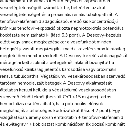
alafenamidot tartalmazó készítményekkel kapcsolatban
veseelégtelenségről számoltak be, beleértve az akut
veseelégtelenséget és a proximalis renalis tubulopathiát. A
tenofovir-alafenamid adagolásából eredő kis koncentrációjú
krónikus tenofovir-expozíció okozta nephrotoxicitás potenciális
kockázata nem zárható ki (lásd 5.3 pont). A Descovy-kezelés
előtt vagy annak megkezdésekor a vesefunkciót minden
betegnél javasolt megvizsgálni, majd a kezelés során klinikailag
megfelelően monitorozni kell. A Descovy-kezelés abbahagyását
mérlegelni kell azoknál a betegeknél, akiknél bizonyított a
vesefunkció klinikailag jelentős károsodása vagy proximalis
renalis tubulopathia. Végstádiumú vesekárosodásban szenvedő,
tartósan hemodializált betegek A Descovy alkalmazását
általában kerülni kell, de a végstádiumú vesekárosodásban
szenvedő felnőtteknél (becsült CrCl <15 ml/perc) tartós
hemodialízis esetén adható, ha a potenciális előnyök
meghaladják a lehetséges kockázatokat (lásd 4.2 pont). Egy
vizsgálatában, amely során emtricitabin + tenofovir-alafenamid
és elvitegravir + kobicisztát kombinációban fix dózisú kombinált