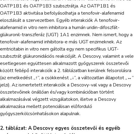
OATP1B1 és OATP1B3 szubsztrátja. Az OATP1B1 és
OATP1B3 aktivitása befolyásolhatja a tenofovir-alafenamid
eloszlását a szervezetben. Egyéb interakciók A tenofovir-
alafenamid in vitro nem inhibitora a humán uridin-difoszfát-
glükuronil-transzferáz (UGT) 1A1 enzimnek. Nem ismert, hogy a
tenofovir-alafenamid inhibitora-e más UGT enzimeknek. Az
emtricitabin in vitro nem gátolta egy nem specifikus UGT-
szubsztrát glükuronidációs reakcióját. A Descovy, valamint a vele
esetlegesen együttesen alkalmazott gyógyszerek összetevői
között fellépő interakciók a 2. táblázatban kerülnek felsorolásra
(az emelkedést „↑”, a csökkenést „↓”, a változatlan állapotot „↔”
jelzi). Az ismertetett interakciók a Descovy-val vagy a Descovy
összetevőinek önállóan és/vagy kombinációban történt
alkalmazásával végzett vizsgálatokon, illetve a Descovy
alkalmazása mellett potenciálisan előforduló
gyógyszerkölcsönhatásokon alapulnak.
2. táblázat: A Descovy egyes összetevői és egyéb