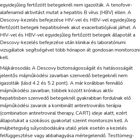
egyidejűleg fertőzött betegeknél nem igazolták. A tenofovir-
alafenamid aktivitást mutat a hepatitis B vírus (HBV) ellen. A
Descovy-kezelés befejezése HIV-vel és HBV-vel egyidejűleg
fertőzött betegek hepatitisének akut exacerbatiójával járhat. A
HIV-vel és HBV-vel egyidejűleg fertőzött betegek állapotát a
Descovy-kezelés befejezése után klinikai és laboratóriumi
vizsgálatok segítségével több hónapon át gondosan monitorozni
kell.
Májkárosodás A Descovy biztonságosságát és hatásosságát
jelentős májműködési zavarban szenvedő betegeknél nem
igazolták (lásd 4.2 és 5.2 pont). A már korábban fennálló
májműködési zavarban, többek között krónikus aktív
hepatitisben szenvedő betegeknél gyakrabban fordulnak elő
májműködési zavarok a kombinált antiretrovirális terápia
(combination antiretroviral therapy, CART) ideje alatt, ezért
állapotukat a szokásos gyakorlat szerint monitorozni kell. A
májbetegség súlyosbodására utaló jelek esetén a kezelés
felfüggesztése vagy abbahagyása mérlegelendő. Testtömeg-