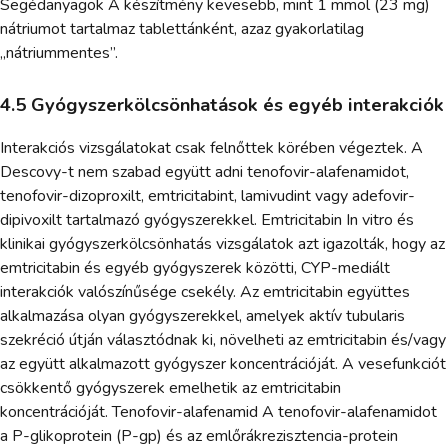
Segédanyagok A készítmény kevesebb, mint 1 mmol (23 mg)
nátriumot tartalmaz tablettánként, azaz gyakorlatilag
„nátriummentes”.
4.5 Gyógyszerkölcsönhatások és egyéb interakciók
Interakciós vizsgálatokat csak felnőttek körében végeztek. A
Descovy-t nem szabad együtt adni tenofovir-alafenamidot,
tenofovir-dizoproxilt, emtricitabint, lamivudint vagy adefovir-
dipivoxilt tartalmazó gyógyszerekkel. Emtricitabin In vitro és
klinikai gyógyszerkölcsönhatás vizsgálatok azt igazolták, hogy az
emtricitabin és egyéb gyógyszerek közötti, CYP-mediált
interakciók valószínűsége csekély. Az emtricitabin együttes
alkalmazása olyan gyógyszerekkel, amelyek aktív tubularis
szekréció útján választódnak ki, növelheti az emtricitabin és/vagy
az együtt alkalmazott gyógyszer koncentrációját. A vesefunkciót
csökkentő gyógyszerek emelhetik az emtricitabin
koncentrációját. Tenofovir-alafenamid A tenofovir-alafenamidot
a P-glikoprotein (P-gp) és az emlőrákrezisztencia-protein