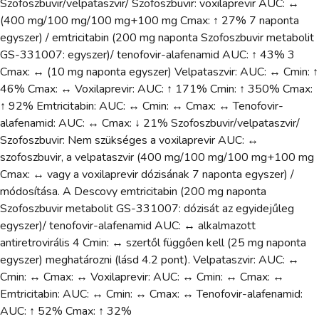
Szofoszbuvir/velpataszvir/ Szofoszbuvir: voxilaprevir AUC: ↔
(400 mg/100 mg/100 mg+100 mg Cmax: ↑ 27% 7 naponta
egyszer) / emtricitabin (200 mg naponta Szofoszbuvir metabolit
GS-331007: egyszer)/ tenofovir-alafenamid AUC: ↑ 43% 3
Cmax: ↔ (10 mg naponta egyszer) Velpataszvir: AUC: ↔ Cmin: ↑
46% Cmax: ↔ Voxilaprevir: AUC: ↑ 171% Cmin: ↑ 350% Cmax:
↑ 92% Emtricitabin: AUC: ↔ Cmin: ↔ Cmax: ↔ Tenofovir-
alafenamid: AUC: ↔ Cmax: ↓ 21% Szofoszbuvir/velpataszvir/
Szofoszbuvir: Nem szükséges a voxilaprevir AUC: ↔
szofoszbuvir, a velpataszvir (400 mg/100 mg/100 mg+100 mg
Cmax: ↔ vagy a voxilaprevir dózisának 7 naponta egyszer) /
módosítása. A Descovy emtricitabin (200 mg naponta
Szofoszbuvir metabolit GS-331007: dózisát az egyidejűleg
egyszer)/ tenofovir-alafenamid AUC: ↔ alkalmazott
antiretrovirális 4 Cmin: ↔ szertől függően kell (25 mg naponta
egyszer) meghatározni (lásd 4.2 pont). Velpataszvir: AUC: ↔
Cmin: ↔ Cmax: ↔ Voxilaprevir: AUC: ↔ Cmin: ↔ Cmax: ↔
Emtricitabin: AUC: ↔ Cmin: ↔ Cmax: ↔ Tenofovir-alafenamid:
AUC: ↑ 52% Cmax: ↑ 32%