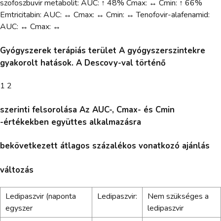
szofoszbuvir metabolit: AUC: ↑ 48% Cmax: ↔ Cmin: ↑ 66%
Emtricitabin: AUC: ↔ Cmax: ↔ Cmin: ↔ Tenofovir-alafenamid:
AUC: ↔ Cmax: ↔
Gyógyszerek terápiás terület A gyógyszerszintekre
gyakorolt hatások. A Descovy-val történő
1 2
szerinti felsorolása Az AUC-, Cmax- és Cmin
-értékekben együttes alkalmazásra
bekövetkezett átlagos százalékos vonatkozó ajánlás
változás
Ledipaszvir (naponta
Ledipaszvir:
Nem szükséges a
egyszer
ledipaszvir