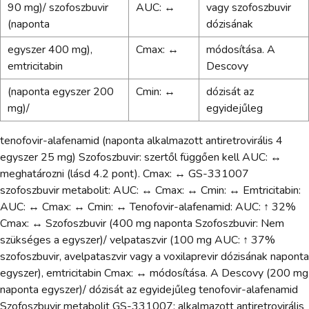
90 mg)/ szofoszbuvir
AUC: ↔
vagy szofoszbuvir
(naponta
dózisának
egyszer 400 mg),
Cmax: ↔
módosítása. A
emtricitabin
Descovy
(naponta egyszer 200
Cmin: ↔
dózisát az
mg)/
egyidejűleg
tenofovir-alafenamid (naponta alkalmazott antiretrovirális 4
egyszer 25 mg) Szofoszbuvir: szertől függően kell AUC: ↔
meghatározni (lásd 4.2 pont). Cmax: ↔ GS-331007
szofoszbuvir metabolit: AUC: ↔ Cmax: ↔ Cmin: ↔ Emtricitabin:
AUC: ↔ Cmax: ↔ Cmin: ↔ Tenofovir-alafenamid: AUC: ↑ 32%
Cmax: ↔ Szofoszbuvir (400 mg naponta Szofoszbuvir: Nem
szükséges a egyszer)/ velpataszvir (100 mg AUC: ↑ 37%
szofoszbuvir, avelpataszvir vagy a voxilaprevir dózisának naponta
egyszer), emtricitabin Cmax: ↔ módosítása. A Descovy (200 mg
naponta egyszer)/ dózisát az egyidejűleg tenofovir-alafenamid
Szofoszbuvir metabolit GS-331007: alkalmazott antiretrovirális