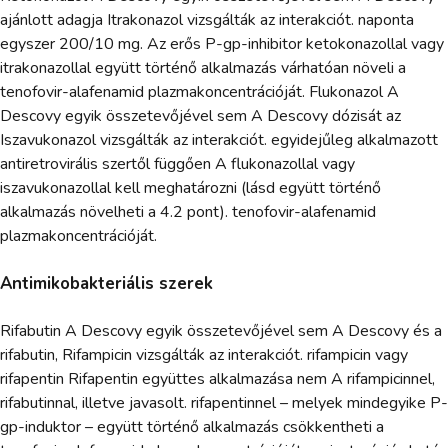
ajánlott adagja Itrakonazol vizsgálták az interakciót. naponta
egyszer 200/10 mg. Az erős P-gp-inhibitor ketokonazollal vagy
itrakonazollal együtt történő alkalmazás várhatóan növeli a
tenofovir-alafenamid plazmakoncentrációját. Flukonazol A
Descovy egyik összetevőjével sem A Descovy dózisát az
Iszavukonazol vizsgálták az interakciót. egyidejűleg alkalmazott
antiretrovirális szertől függően A flukonazollal vagy
iszavukonazollal kell meghatározni (lásd együtt történő
alkalmazás növelheti a 4.2 pont). tenofovir-alafenamid
plazmakoncentrációját.
Antimikobakteriális szerek
Rifabutin A Descovy egyik összetevőjével sem A Descovy és a
rifabutin, Rifampicin vizsgálták az interakciót. rifampicin vagy
rifapentin Rifapentin együttes alkalmazása nem A rifampicinnel,
rifabutinnal, illetve javasolt. rifapentinnel – melyek mindegyike P-
gp-induktor – együtt történő alkalmazás csökkentheti a