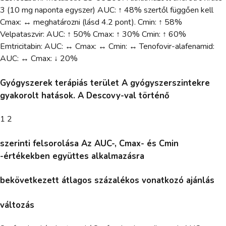
3 (10 mg naponta egyszer) AUC: ↑ 48% szertől függően kell
Cmax: ↔ meghatározni (lásd 4.2 pont). Cmin: ↑ 58%
Velpataszvir: AUC: ↑ 50% Cmax: ↑ 30% Cmin: ↑ 60%
Emtricitabin: AUC: ↔ Cmax: ↔ Cmin: ↔ Tenofovir-alafenamid:
AUC: ↔ Cmax: ↓ 20%
Gyógyszerek terápiás terület A gyógyszerszintekre
gyakorolt hatások. A Descovy-val történő
1 2
szerinti felsorolása Az AUC-, Cmax- és Cmin
-értékekben együttes alkalmazásra
bekövetkezett átlagos százalékos vonatkozó ajánlás
változás