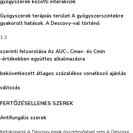
gyógyszerek közötti interakciók
Gyógyszerek terápiás terület A gyógyszerszintekre
gyakorolt hatások. A Descovy-val történő
1 2
szerinti felsorolása Az AUC-, Cmax- és Cmin
-értékekben együttes alkalmazásra
bekövetkezett átlagos százalékos vonatkozó ajánlás
változás
FERTŐZÉSELLENES SZEREK
Antifungális szerek
Ketokonazol A Descovy egyik összetevőjével sem A Descovy