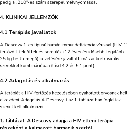
pedig a „210”-es szám szerepel mélynyomással.
4. KLINIKAI JELLEMZŐK
4.1 Terápiás javallatok
A Descovy 1-es típusú humán immundeficiencia vírussal (HIV-1)
fertőzött felnőttek és serdülők (12 éves és idősebb, legalább
35 kg testtömegű) kezelésére javallott, más antiretrovirális
szerekkel kombinációban (lásd 4.2 és 5.1 pont).
4.2 Adagolás és alkalmazás
A terápiát a HIV-fertőzés kezelésében gyakorlott orvosnak kell
elkezdeni. Adagolás A Descovy-t az 1. táblázatban foglaltak
szerint kell alkalmazni.
1. táblázat: A Descovy adagja a HIV elleni terápia
részeként alkalmazott harmadik szertől