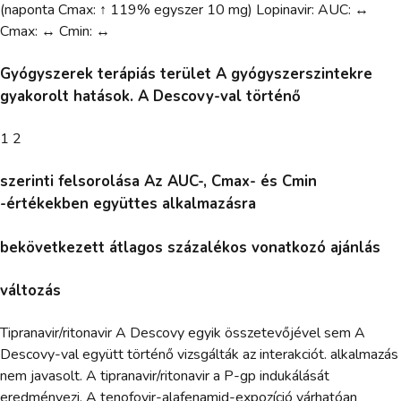
(naponta Cmax: ↑ 119% egyszer 10 mg) Lopinavir: AUC: ↔
Cmax: ↔ Cmin: ↔
Gyógyszerek terápiás terület A gyógyszerszintekre
gyakorolt hatások. A Descovy-val történő
1 2
szerinti felsorolása Az AUC-, Cmax- és Cmin
-értékekben együttes alkalmazásra
bekövetkezett átlagos százalékos vonatkozó ajánlás
változás
Tipranavir/ritonavir A Descovy egyik összetevőjével sem A
Descovy-val együtt történő vizsgálták az interakciót. alkalmazás
nem javasolt. A tipranavir/ritonavir a P-gp indukálását
eredményezi. A tenofovir-alafenamid-expozíció várhatóan