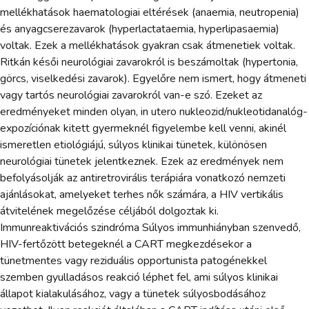
mellékhatások haematologiai eltérések (anaemia, neutropenia)
és anyagcserezavarok (hyperlactataemia, hyperlipasaemia)
voltak. Ezek a mellékhatások gyakran csak átmenetiek voltak.
Ritkán késői neurológiai zavarokról is beszámoltak (hypertonia,
görcs, viselkedési zavarok). Egyelőre nem ismert, hogy átmeneti
vagy tartós neurológiai zavarokról van-e szó. Ezeket az
eredményeket minden olyan, in utero nukleozid/nukleotidanalóg-
expozíciónak kitett gyermeknél figyelembe kell venni, akinél
ismeretlen etiológiájú, súlyos klinikai tünetek, különösen
neurológiai tünetek jelentkeznek. Ezek az eredmények nem
befolyásolják az antiretrovirális terápiára vonatkozó nemzeti
ajánlásokat, amelyeket terhes nők számára, a HIV vertikális
átvitelének megelőzése céljából dolgoztak ki.
Immunreaktivációs szindróma Súlyos immunhiányban szenvedő,
HIV-fertőzött betegeknél a CART megkezdésekor a
tünetmentes vagy reziduális opportunista patogénekkel
szemben gyulladásos reakció léphet fel, ami súlyos klinikai
állapot kialakulásához, vagy a tünetek súlyosbodásához