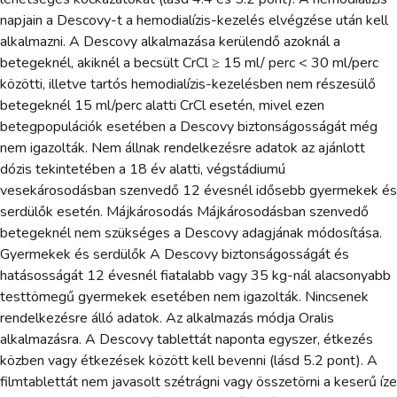
napjain a Descovy-t a hemodialízis-kezelés elvégzése után kell
alkalmazni. A Descovy alkalmazása kerülendő azoknál a
betegeknél, akiknél a becsült CrCl ≥ 15 ml/ perc < 30 ml/perc
közötti, illetve tartós hemodialízis-kezelésben nem részesülő
betegeknél 15 ml/perc alatti CrCl esetén, mivel ezen
betegpopulációk esetében a Descovy biztonságosságát még
nem igazolták. Nem állnak rendelkezésre adatok az ajánlott
dózis tekintetében a 18 év alatti, végstádiumú
vesekárosodásban szenvedő 12 évesnél idősebb gyermekek és
serdülők esetén. Májkárosodás Májkárosodásban szenvedő
betegeknél nem szükséges a Descovy adagjának módosítása.
Gyermekek és serdülők A Descovy biztonságosságát és
hatásosságát 12 évesnél fiatalabb vagy 35 kg-nál alacsonyabb
testtömegű gyermekek esetében nem igazolták. Nincsenek
rendelkezésre álló adatok. Az alkalmazás módja Oralis
alkalmazásra. A Descovy tablettát naponta egyszer, étkezés
közben vagy étkezések között kell bevenni (lásd 5.2 pont). A
filmtablettát nem javasolt szétrágni vagy összetörni a keserű íze