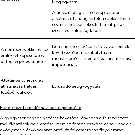
Megjegyzés:
A hosszú ideig tartó terápia során
alkalmazott adag hirtelen csökkentése
olyan tüneteket okozhat, mint pl. az
izom- és ízületi fájdalom.
Nemi hormonelválasztási zavar (ennek
A nemi szervekkel és az
következtében_ szabálytalan
emlőkkel kapcsolatos
menstruáció – amenorrhea, hirsutismus,
betegségek és tünetek
impotencia).
Általános tünetek, az
alkalmazás helyén
Elhúzódó sebgyógyulás.
fellépő reakciók
Feltételezett mellékhatások bejelentése
A gyógyszer engedélyezését követően lényeges a feltételezett
mellékhatások bejelentése, mert ez fontos eszköze annak, hogy a
gyógyszer előny/kockázat profilját folyamatosan figyelemmel