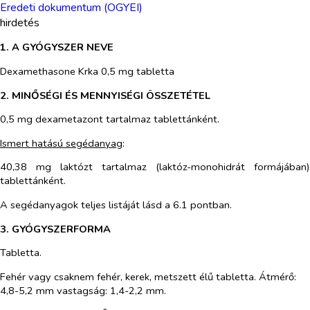
Eredeti dokumentum (OGYEI)
hirdetés
1. A GYÓGYSZER NEVE
Dexamethasone Krka 0,5 mg tabletta
2. MINŐSÉGI ÉS MENNYISÉGI ÖSSZETÉTEL
0,5 mg dexametazont tartalmaz tablettánként.
Ismert hatású segédanyag
:
40,38 mg laktózt tartalmaz (laktóz-monohidrát formájában)
tablettánként.
A segédanyagok teljes listáját lásd a 6.1 pontban.
3. GYÓGYSZERFORMA
Tabletta.
Fehér vagy csaknem fehér, kerek, metszett élű tabletta. Átmérő:
4,8-5,2 mm vastagság: 1,4-2,2 mm.