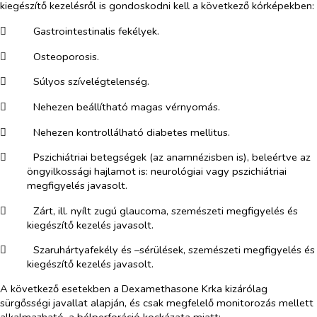
kiegészítő kezelésről is gondoskodni kell a következő kórképekben:
​
Gastrointestinalis fekélyek.
​
Osteoporosis.
​
Súlyos szívelégtelenség.
​
Nehezen beállítható magas vérnyomás.
​
Nehezen kontrollálható diabetes mellitus.
​
Pszichiátriai betegségek (az anamnézisben is), beleértve az
öngyilkossági hajlamot is: neurológiai vagy pszichiátriai
megfigyelés javasolt.
​
Zárt, ill. nyílt zugú glaucoma, szemészeti megfigyelés és
kiegészítő kezelés javasolt.
​
Szaruhártyafekély és –sérülések, szemészeti megfigyelés és
kiegészítő kezelés javasolt.
A következő esetekben a Dexamethasone Krka kizárólag
sürgősségi javallat alapján, és csak megfelelő monitorozás mellett