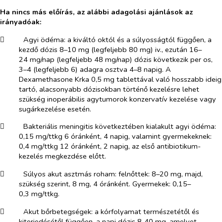
Ha nincs más előírás, az alábbi adagolási ajánlások az
irányadóak:
​
Agyi ödéma: a kiváltó októl és a súlyosságtól függően, a
kezdő dózis 8–10 mg (legfeljebb 80 mg)
iv.
, ezután 16–
24 mg/nap (legfeljebb 48 mg/nap) dózis következik
per os
,
3–4 (legfeljebb 6) adagra osztva 4–8 napig. A
Dexamethasone Krka 0,5 mg tablettával való hosszabb ideig
tartó, alacsonyabb dózisokban történő kezelésre lehet
szükség inoperábilis agytumorok konzervatív kezelése vagy
sugárkezelése esetén.
​
Bakteriális meningitis következtében kialakult agyi ödéma:
0,15 mg/ttkg 6 óránként, 4 napig, valamint gyermekeknek:
0,4 mg/ttkg 12 óránként, 2 napig, az első antibiotikum-
kezelés megkezdése előtt.
​
Súlyos akut asztmás roham: felnőttek: 8–20 mg, majd,
szükség szerint, 8 mg, 4 óránként. Gyermekek: 0,15–
0,3 mg/ttkg.
​
Akut bőrbetegségek: a kórfolyamat természetétől és
kiterjedésétől függően, a napi dózis 8‑40 mg, amelyet