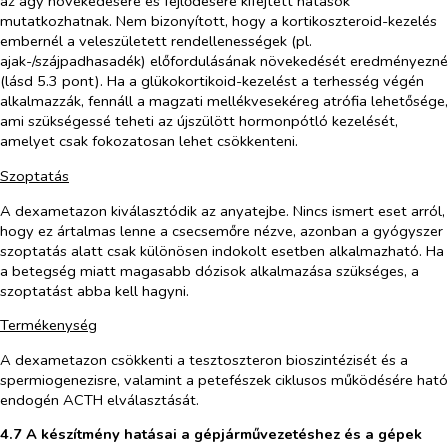
az agy növekedésére és fejlődésére kifejtett hatások
mutatkozhatnak. Nem bizonyított, hogy a kortikoszteroid-kezelés
embernél a veleszületett rendellenességek (pl.
ajak-/szájpadhasadék) előfordulásának növekedését eredményezné
(lásd 5.3 pont). Ha a glükokortikoid-kezelést a terhesség végén
alkalmazzák, fennáll a magzati mellékvesekéreg atrófia lehetősége,
ami szükségessé teheti az újszülött hormonpótló kezelését,
amelyet csak fokozatosan lehet csökkenteni.
Szoptatás
A dexametazon kiválasztódik az anyatejbe. Nincs ismert eset arról,
hogy ez ártalmas lenne a csecsemőre nézve, azonban a gyógyszer
szoptatás alatt csak különösen indokolt esetben alkalmazható. Ha
a betegség miatt magasabb dózisok alkalmazása szükséges, a
szoptatást abba kell hagyni.
Termékenység
A dexametazon csökkenti a tesztoszteron bioszintézisét és a
spermiogenezisre, valamint a petefészek ciklusos működésére ható
endogén ACTH elválasztását.
4.7 A készítmény hatásai a gépjárművezetéshez és a gépek