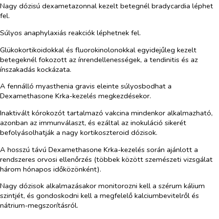
Nagy dózisú dexametazonnal kezelt betegnél bradycardia léphet
fel.
Súlyos anaphylaxiás reakciók léphetnek fel.
Glükokortikoidokkal és fluorokinolonokkal egyidejűleg kezelt
betegeknél fokozott az ínrendellenességek, a tendinitis és az
ínszakadás kockázata.
A fennálló myasthenia gravis eleinte súlyosbodhat a
Dexamethasone Krka-kezelés megkezdésekor.
Inaktivált kórokozót tartalmazó vakcina mindenkor alkalmazható,
azonban az immunválaszt, és ezáltal az inokuláció sikerét
befolyásolhatják a nagy kortikoszteroid dózisok.
A hosszú távú Dexamethasone Krka-kezelés során ajánlott a
rendszeres orvosi ellenőrzés (többek között szemészeti vizsgálat
három hónapos időközönként).
Nagy dózisok alkalmazásakor monitorozni kell a szérum kálium
szintjét, és gondoskodni kell a megfelelő kalciumbevitelről és
nátrium-megszorításról.