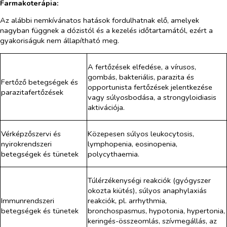
Farmakoterápia:
Az alábbi nemkívánatos hatások fordulhatnak elő, amelyek
nagyban függnek a dózistól és a kezelés időtartamától, ezért a
gyakoriságuk nem állapítható meg.
A fertőzések elfedése, a vírusos,
gombás, bakteriális, parazita és
Fertőző betegségek és
opportunista fertőzések jelentkezése
parazitafertőzések
vagy súlyosbodása, a strongyloidiasis
aktivációja.
Vérképzőszervi és
Közepesen súlyos leukocytosis,
nyirokrendszeri
lymphopenia, eosinopenia,
betegségek és tünetek
polycythaemia.
Túlérzékenységi reakciók (gyógyszer
okozta kiütés), súlyos anaphylaxiás
Immunrendszeri
reakciók, pl. arrhythmia,
betegségek és tünetek
bronchospasmus, hypotonia, hypertonia,
keringés-összeomlás, szívmegállás, az