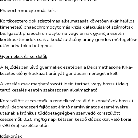
Phaeochromocytomás krízis
Kortikoszteroidok szisztémás alkalmazását követően akár halálos
kimenetelű phaeochromocytomás krízis kialakulásáról számoltak
be. Igazolt phaeochromocytoma vagy annak gyanúja esetén
kortikoszteroidok csak a kockázat/előny arány gondos mérlegelése
után adhatók a betegnek.
Gyermekek és serdülők
A fejlődésben lévő gyermekek esetében a Dexamethasone Krka-
kezelés előny-kockázat arányát gondosan mérlegelni kell.
A kezelés csak meghatározott ideig tarthat, vagy hosszú ideig
tartó kezelés esetén szakaszosan alkalmazható.
Koraszülött csecsemők:
a rendelkezésre álló bizonyítékok hosszú
távú idegrendszeri fejlődést érintő nemkívánatos eseményekre
utalnak a krónikus tüdőbetegségben szenvedő koraszülött
csecsemők 0,25 mg/kg napi kétszeri kezdő dózisokkal való korai
(<96 óra) kezelése után.
Időskorúak