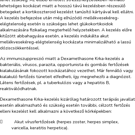
lehetséges kockázat miatt a hosszú távú kezelésben részesülő
betegeket a kortikoszteroid kezelést tanúsító kártyával kell ellátni.
A kezelés befejezése után még elhúzódó mellékvesekéreg-
elégtelenség esetén is szükséges lehet glükokortikoidok
alkalmazására fizikailag megterhelő helyzetekben. A kezelés előre
kitűzött abbahagyása esetén, a kezelés indukálta akut
mellékvesekéreg-elégtelenség kockázata minimalizálható a lassú
dóziscsökkentéssel.
Az immunszuppreszió miatt a Dexamethasone Krka-kezelés a
bakteriális, vírusos, parazita, opportunista és gombás fertőzések
kialakulásának fokozott kockázatához vezethet. Már fennálló vagy
kialakuló fertőzés tüneteit elfedheti, így megnehezíti a diagnózist.
Látens fertőzések, pl. a tuberkulózis vagy a hepatitis B,
reaktiválódhatnak.
Dexamethasone Krka-kezelés kizárólag határozott terápiás javallat
esetén alkalmazható és szükség esetén további, célzott fertőzés
elleni kezelést kell alkalmazni a következő kórképekben:
​
Akut vírusfertőzések (herpes zoster, herpes simplex,
varicella, keratitis herpetica).