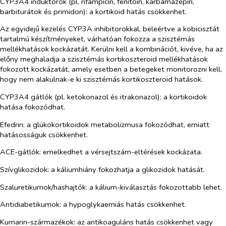
CYP3A4 induktorok (pl. rifampicin, fenitoin, karbamazepin,
barbiturátok és primidon): a kortikoid hatás csökkenhet.
Az egyidejű kezelés CYP3A inhibitorokkal, beleértve a kobicisztát
tartalmú készítményeket, várhatóan fokozza a szisztémás
mellékhatások kockázatát. Kerülni kell a kombinációt, kivéve, ha az
előny meghaladja a szisztémás kortikoszteroid mellékhatások
fokozott kockázatát, amely esetben a betegeket monitorozni kell,
hogy nem alakulnak-e ki szisztémás kortikoszteroid hatások.
CYP3A4 gátlók (pl. ketokonazol és itrakonazol): a kortikoidok
hatása fokozódhat.
Efedrin: a glükokortikoidok metabolizmusa fokozódhat, emiatt
hatásosságuk csökkenhet.
ACE-gátlók: emelkedhet a vérsejtszám-eltérések kockázata.
Szívglikozidok: a káliumhiány fokozhatja a glikozidok hatását.
Szaluretikumok/hashajtók: a kálium-kiválasztás fokozottabb lehet.
Antidiabetikumok: a hypoglykaemiás hatás csökkenhet.
Kumarin-származékok: az antikoaguláns hatás csökkenhet vagy