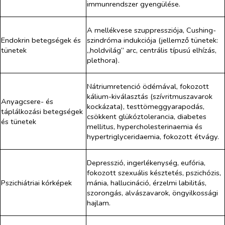
immunrendszer gyengülése.
A mellékvese szuppressziója, Cushing-
Endokrin betegségek és
szindróma indukciója (jellemző tünetek:
tünetek
„holdvilág” arc, centrális típusú elhízás,
plethora).
Nátriumretenció ödémával, fokozott
kálium-kiválasztás (szívritmuszavarok
Anyagcsere- és
kockázata), testtömeggyarapodás,
táplálkozási betegségek
csökkent glükóztolerancia, diabetes
és tünetek
mellitus, hypercholesterinaemia és
hypertriglyceridaemia, fokozott étvágy.
Depresszió, ingerlékenység, eufória,
fokozott szexuális késztetés, pszichózis,
Pszichiátriai kórképek
mánia, hallucináció, érzelmi labilitás,
szorongás, alvászavarok, öngyilkossági
hajlam.