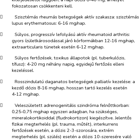
fokozatosan csökkenteni kell.
​
Szisztémás rheumás betegségek aktív szakasza: szisztémás
lupus erythematosus: 6‑16 mg/nap.
​
Súlyos, progresszív lefolyású aktív rheumatoid arthritis:
gyors ízületkárosodással járó kórformákban 12‑16 mg/nap,
extraarticularis tünetek esetén 6‑12 mg/nap.
​
Súlyos fertőzések, toxikus állapotok (pl. tuberkulózis,
tífusz): 4‑20 mg néhány napig, egyidejű fertőzés elleni
kezeléssel.
​
Rosszindulatú daganatos betegségek palliatív kezelése: a
kezdő dózis 8‑16 mg/nap, hosszan tartó kezelés esetén
4‑12 mg/nap.
​
Veleszületett adrenogenitális szindróma felnőttkorban:
0,25‑0,75 mg/nap egyszeri adagban, ha szükséges,
mineralokortikoiddal (fludrokortizon) kiegészítve. Jelentős
fizikai megterhelés (pl. trauma, műtét), interkurrens
fertőzések esetén, a dózis 2-3-szorosára, extrém
megterhelés (pl. szülés) esetén a dózis 10-szeresére való