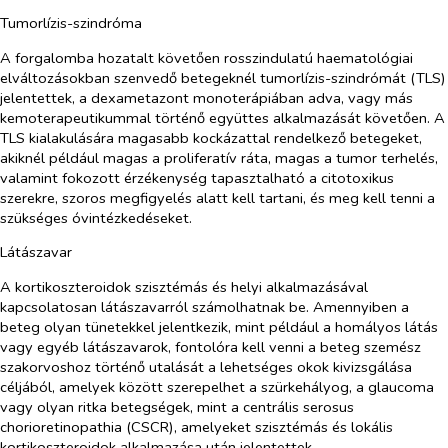
Tumorlízis-szindróma
A forgalomba hozatalt követően rosszindulatú haematológiai
elváltozásokban szenvedő betegeknél tumorlízis-szindrómát (TLS)
jelentettek, a dexametazont monoterápiában adva, vagy más
kemoterapeutikummal történő együttes alkalmazását követően. A
TLS kialakulására magasabb kockázattal rendelkező betegeket,
akiknél például magas a proliferatív ráta, magas a tumor terhelés,
valamint fokozott érzékenység tapasztalható a citotoxikus
szerekre, szoros megfigyelés alatt kell tartani, és meg kell tenni a
szükséges óvintézkedéseket.
Látászavar
A kortikoszteroidok szisztémás és helyi alkalmazásával
kapcsolatosan látászavarról számolhatnak be. Amennyiben a
beteg olyan tünetekkel jelentkezik, mint például a homályos látás
vagy egyéb látászavarok, fontolóra kell venni a beteg szemész
szakorvoshoz történő utalását a lehetséges okok kivizsgálása
céljából, amelyek között szerepelhet a szürkehályog, a glaucoma
vagy olyan ritka betegségek, mint a centrális serosus
chorioretinopathia (CSCR), amelyeket szisztémás és lokális
kortikoszteroidok alkalmazása után jelentettek.