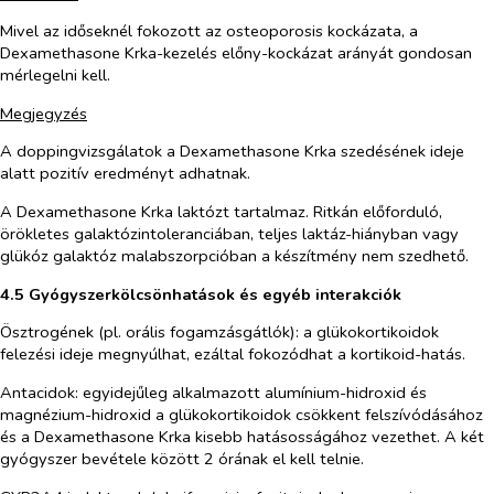
Mivel az időseknél fokozott az osteoporosis kockázata, a
Dexamethasone Krka-kezelés előny-kockázat arányát gondosan
mérlegelni kell.
Megjegyzés
A doppingvizsgálatok a Dexamethasone Krka szedésének ideje
alatt pozitív eredményt adhatnak.
A Dexamethasone Krka laktózt tartalmaz. Ritkán előforduló,
örökletes galaktózintoleranciában, teljes laktáz-hiányban vagy
glükóz galaktóz malabszorpcióban a készítmény nem szedhető.
4.5 Gyógyszerkölcsönhatások és egyéb interakciók
Ösztrogének (pl. orális fogamzásgátlók): a glükokortikoidok
felezési ideje megnyúlhat, ezáltal fokozódhat a kortikoid-hatás.
Antacidok: egyidejűleg alkalmazott alumínium-hidroxid és
magnézium-hidroxid a glükokortikoidok csökkent felszívódásához
és a Dexamethasone Krka kisebb hatásosságához vezethet. A két
gyógyszer bevétele között 2 órának el kell telnie.