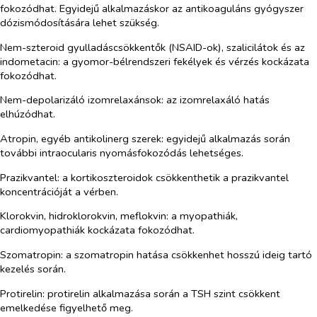
fokozódhat. Egyidejű alkalmazáskor az antikoaguláns gyógyszer
dózismódosítására lehet szükség.
Nem-szteroid gyulladáscsökkentők (NSAID-ok), szalicilátok és az
indometacin: a gyomor-bélrendszeri fekélyek és vérzés kockázata
fokozódhat.
Nem-depolarizáló izomrelaxánsok: az izomrelaxáló hatás
elhúzódhat.
Atropin, egyéb antikolinerg szerek: egyidejű alkalmazás során
további intraocularis nyomásfokozódás lehetséges.
Prazikvantel: a kortikoszteroidok csökkenthetik a prazikvantel
koncentrációját a vérben.
Klorokvin, hidroklorokvin, meflokvin: a myopathiák,
cardiomyopathiák kockázata fokozódhat.
Szomatropin: a szomatropin hatása csökkenhet hosszú ideig tartó
kezelés során.
Protirelin: protirelin alkalmazása során a TSH szint csökkent
emelkedése figyelhető meg.