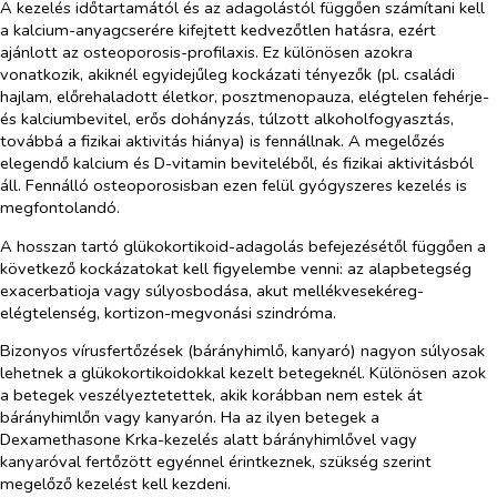
A kezelés időtartamától és az adagolástól függően számítani kell
a kalcium-anyagcserére kifejtett kedvezőtlen hatásra, ezért
ajánlott az osteoporosis-profilaxis. Ez különösen azokra
vonatkozik, akiknél egyidejűleg kockázati tényezők (pl. családi
hajlam, előrehaladott életkor, posztmenopauza, elégtelen fehérje-
és kalciumbevitel, erős dohányzás, túlzott alkoholfogyasztás,
továbbá a fizikai aktivitás hiánya) is fennállnak. A megelőzés
elegendő kalcium és D-vitamin beviteléből, és fizikai aktivitásból
áll. Fennálló osteoporosisban ezen felül gyógyszeres kezelés is
megfontolandó.
A hosszan tartó glükokortikoid-adagolás befejezésétől függően a
következő kockázatokat kell figyelembe venni: az alapbetegség
exacerbatioja vagy súlyosbodása, akut mellékvesekéreg-
elégtelenség, kortizon-megvonási szindróma.
Bizonyos vírusfertőzések (bárányhimlő, kanyaró) nagyon súlyosak
lehetnek a glükokortikoidokkal kezelt betegeknél. Különösen azok
a betegek veszélyeztetettek, akik korábban nem estek át
bárányhimlőn vagy kanyarón. Ha az ilyen betegek a
Dexamethasone Krka-kezelés alatt bárányhimlővel vagy
kanyaróval fertőzött egyénnel érintkeznek, szükség szerint
megelőző kezelést kell kezdeni.