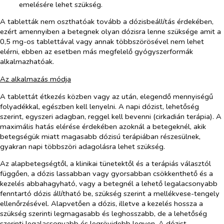
emelésére lehet szükség.
A tabletták nem oszthatóak tovább a dózisbeállítás érdekében,
ezért amennyiben a betegnek olyan dózisra lenne szüksége amit a
0,5 mg-os tablettával vagy annak többszörösével nem lehet
elérni, ebben az esetben más megfelelő gyógyszerformák
alkalmazhatóak.
Az alkalmazás módja
A tablettát étkezés közben vagy az után, elegendő mennyiségű
folyadékkal, egészben kell lenyelni. A napi dózist, lehetőség
szerint, egyszeri adagban, reggel kell bevenni (cirkadián terápia). A
maximális hatás elérése érdekében azoknál a betegeknél, akik
betegségük miatt magasabb dózisú terápiában részesülnek,
gyakran napi többszöri adagolásra lehet szükség.
Az alapbetegségtől, a klinikai tünetektől és a terápiás választól
függően, a dózis lassabban vagy gyorsabban csökkenthető és a
kezelés abbahagyható, vagy a betegnél a lehető legalacsonyabb
fenntartó dózis állítható be, szükség szerint a mellékvese-tengely
ellenőrzésével. Alapvetően a dózis, illetve a kezelés hossza a
szükség szerinti legmagasabb és leghosszabb, de a lehetőség
szerinti legalacsonyabb és legrövidebb legyen. A dózist