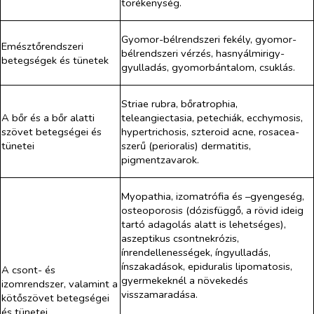
törékenység.
Gyomor-bélrendszeri fekély, gyomor-
Emésztőrendszeri
bélrendszeri vérzés, hasnyálmirigy-
betegségek és tünetek
gyulladás, gyomorbántalom, csuklás.
Striae rubra, bőratrophia,
A bőr és a bőr alatti
teleangiectasia, petechiák, ecchymosis,
szövet betegségei és
hypertrichosis, szteroid acne, rosacea-
tünetei
szerű (perioralis) dermatitis,
pigmentzavarok.
Myopathia, izomatrófia és –gyengeség,
osteoporosis (dózisfüggő, a rövid ideig
tartó adagolás alatt is lehetséges),
aszeptikus csontnekrózis,
ínrendellenességek, íngyulladás,
ínszakadások, epiduralis lipomatosis,
A csont- és
gyermekeknél a növekedés
izomrendszer, valamint a
visszamaradása.
kötőszövet betegségei
és tünetei