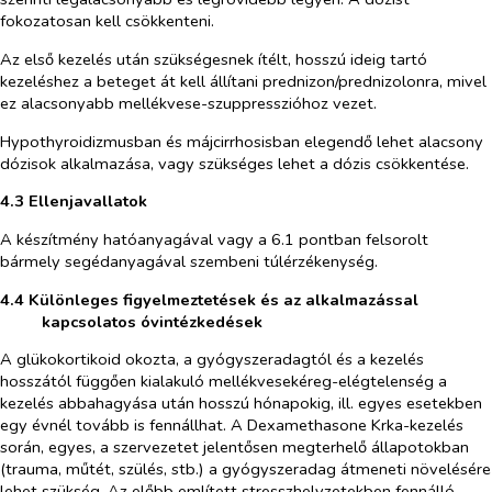
fokozatosan kell csökkenteni.
Az első kezelés után szükségesnek ítélt, hosszú ideig tartó
kezeléshez a beteget át kell állítani prednizon/prednizolonra, mivel
ez alacsonyabb mellékvese-szuppresszióhoz vezet.
Hypothyroidizmusban és májcirrhosisban elegendő lehet alacsony
dózisok alkalmazása, vagy szükséges lehet a dózis csökkentése.
4.3 Ellenjavallatok
A készítmény hatóanyagával vagy a 6.1 pontban felsorolt
bármely segédanyagával szembeni túlérzékenység.
4.4 Különleges figyelmeztetések és az alkalmazással
kapcsolatos óvintézkedések
A glükokortikoid okozta, a gyógyszeradagtól és a kezelés
hosszától függően kialakuló mellékvesekéreg-elégtelenség a
kezelés abbahagyása után hosszú hónapokig, ill. egyes esetekben
egy évnél tovább is fennállhat. A Dexamethasone Krka-kezelés
során, egyes, a szervezetet jelentősen megterhelő állapotokban
(trauma, műtét, szülés, stb.) a gyógyszeradag átmeneti növelésére
lehet szükség. Az előbb említett stresszhelyzetekben fennálló