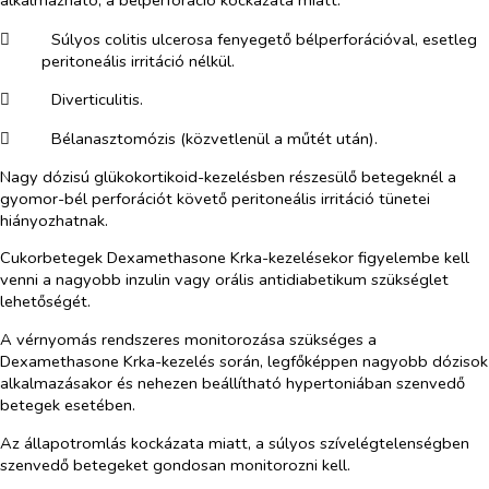
alkalmazható, a bélperforáció kockázata miatt:
​
Súlyos colitis ulcerosa fenyegető bélperforációval, esetleg
peritoneális irritáció nélkül.
​
Diverticulitis.
​
Bélanasztomózis (közvetlenül a műtét után).
Nagy dózisú glükokortikoid-kezelésben részesülő betegeknél a
gyomor-bél perforációt követő peritoneális irritáció tünetei
hiányozhatnak.
Cukorbetegek Dexamethasone Krka-kezelésekor figyelembe kell
venni a nagyobb inzulin vagy orális antidiabetikum szükséglet
lehetőségét.
A vérnyomás rendszeres monitorozása szükséges a
Dexamethasone Krka-kezelés során, legfőképpen nagyobb dózisok
alkalmazásakor és nehezen beállítható hypertoniában szenvedő
betegek esetében.
Az állapotromlás kockázata miatt, a súlyos szívelégtelenségben
szenvedő betegeket gondosan monitorozni kell.