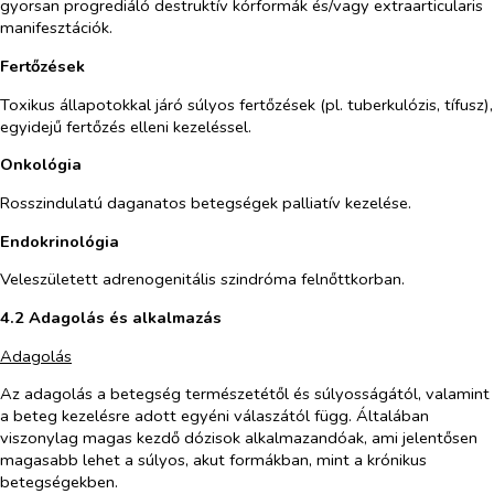
gyorsan progrediáló destruktív kórformák és/vagy extraarticularis
manifesztációk.
Fertőzések
Toxikus állapotokkal járó súlyos fertőzések (pl. tuberkulózis, tífusz),
egyidejű fertőzés elleni kezeléssel.
Onkológia
Rosszindulatú daganatos betegségek palliatív kezelése.
Endokrinológia
Veleszületett adrenogenitális szindróma felnőttkorban.
4.2 Adagolás és alkalmazás
Adagolás
Az adagolás a betegség természetétől és súlyosságától, valamint
a beteg kezelésre adott egyéni válaszától függ. Általában
viszonylag magas kezdő dózisok alkalmazandóak, ami jelentősen
magasabb lehet a súlyos, akut formákban, mint a krónikus
betegségekben.