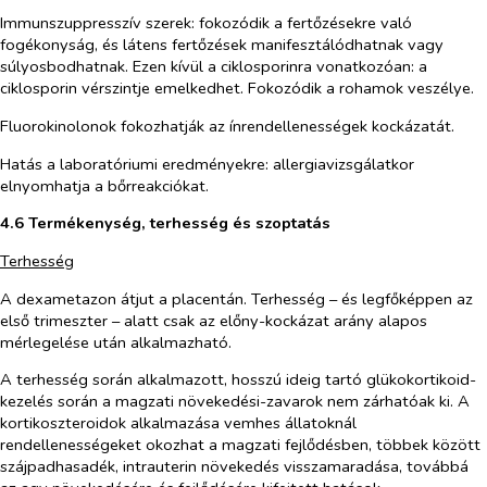
Immunszuppresszív szerek: fokozódik a fertőzésekre való
fogékonyság, és látens fertőzések manifesztálódhatnak vagy
súlyosbodhatnak. Ezen kívül a ciklosporinra vonatkozóan: a
ciklosporin vérszintje emelkedhet. Fokozódik a rohamok veszélye.
Fluorokinolonok fokozhatják az ínrendellenességek kockázatát.
Hatás a laboratóriumi eredményekre: allergiavizsgálatkor
elnyomhatja a bőrreakciókat.
4.6 Termékenység, terhesség és szoptatás
Terhesség
A dexametazon átjut a placentán. Terhesség – és legfőképpen az
első trimeszter – alatt csak az előny-kockázat arány alapos
mérlegelése után alkalmazható.
A terhesség során alkalmazott, hosszú ideig tartó glükokortikoid-
kezelés során a magzati növekedési-zavarok nem zárhatóak ki. A
kortikoszteroidok alkalmazása vemhes állatoknál
rendellenességeket okozhat a magzati fejlődésben, többek között
szájpadhasadék, intrauterin növekedés visszamaradása, továbbá