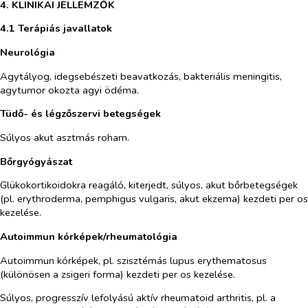
4. KLINIKAI JELLEMZŐK
4.1 Terápiás javallatok
Neurológia
Agytályog, idegsebészeti beavatkozás, bakteriális meningitis,
agytumor okozta agyi ödéma.
Tüdő- és légzőszervi betegségek
Súlyos akut asztmás roham.
Bőrgyógyászat
Glükokortikoidokra reagáló, kiterjedt, súlyos, akut bőrbetegségek
(pl. erythroderma, pemphigus vulgaris, akut ekzema) kezdeti
per os
kezelése.
Autoimmun kórképek/rheumatológia
Autoimmun kórképek, pl. szisztémás lupus erythematosus
(különösen a zsigeri forma) kezdeti
per os
kezelése.
Súlyos, progresszív lefolyású aktív rheumatoid arthritis, pl. a