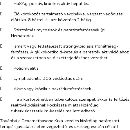
​
HbSAg-pozitív, krónikus aktív hepatitis.
​
Élő kórokozót tartalmazó vakcinákkal végzett védőoltás
előtt kb. 8 héttel, ill. azt követően 2 hétig.
​
Szisztémás mycosisok és parazitafertőzések (pl.
Nematoda
).
​
Ismert vagy feltételezett strongyloidiasis (fonálféreg-
fertőzés). A glükokortikoid-kezelés a paraziták aktivációjához
és a szervezetben való szétterjedéséhez vezethet.
​
Poliomyelitis.
​
Lymphadenitis BCG védőoltás után.
​
Akut vagy krónikus baktériumfertőzések.
​
Ha a kórtörténetben tuberkulózis szerepel, akkor (a fertőzés
reaktiválódásának kockázata miatt) kizárólag
tuberkulosztatikum-kezelés mellett adható.
Továbbá a Dexamethasone Krka-kezelés kizárólag határozott
terápiás javallat esetén végezhető, és szükség esetén célzott,