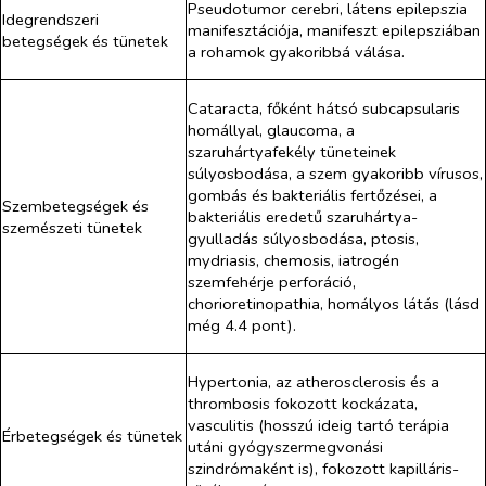
Pseudotumor cerebri, látens epilepszia
Idegrendszeri
manifesztációja, manifeszt epilepsziában
betegségek és tünetek
a rohamok gyakoribbá válása.
Cataracta, főként hátsó subcapsularis
homállyal, glaucoma, a
szaruhártyafekély tüneteinek
súlyosbodása, a szem gyakoribb vírusos,
gombás és bakteriális fertőzései, a
Szembetegségek és
bakteriális eredetű szaruhártya-
szemészeti tünetek
gyulladás súlyosbodása, ptosis,
mydriasis, chemosis, iatrogén
szemfehérje perforáció,
chorioretinopathia, homályos látás (lásd
még 4.4 pont).
Hypertonia, az atherosclerosis és a
thrombosis fokozott kockázata,
vasculitis (hosszú ideig tartó terápia
Érbetegségek és tünetek
utáni gyógyszermegvonási
szindrómaként is), fokozott kapilláris-