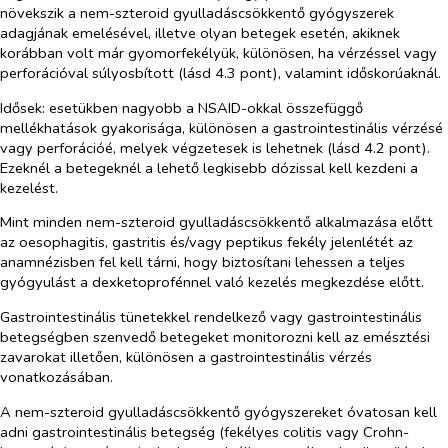
növekszik a nem-szteroid gyulladáscsökkentő gyógyszerek
adagjának emelésével, illetve olyan betegek esetén, akiknek
korábban volt már gyomorfekélyük, különösen, ha vérzéssel vagy
perforációval súlyosbított (lásd 4.3 pont), valamint időskorúaknál.
Idősek: esetükben nagyobb a NSAID-okkal összefüggő
mellékhatások gyakorisága, különösen a gastrointestinális vérzésé
vagy perforációé, melyek végzetesek is lehetnek (lásd 4.2 pont).
Ezeknél a betegeknél a lehető legkisebb dózissal kell kezdeni a
kezelést.
Mint minden nem-szteroid gyulladáscsökkentő alkalmazása előtt
az oesophagitis, gastritis és/vagy peptikus fekély jelenlétét az
anamnézisben fel kell tárni, hogy biztosítani lehessen a teljes
gyógyulást a dexketoprofénnel való kezelés megkezdése előtt.
Gastrointestinális tünetekkel rendelkező vagy gastrointestinális
betegségben szenvedő betegeket monitorozni kell az emésztési
zavarokat illetően, különösen a gastrointestinális vérzés
vonatkozásában.
A nem-szteroid gyulladáscsökkentő gyógyszereket óvatosan kell
adni gastrointestinális betegség (fekélyes colitis vagy Crohn-