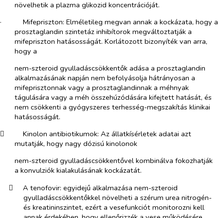
növelhetik a plazma glikozid koncentrációját.
·​
Mifepriszton:
Elméletileg megvan annak a kockázata, hogy a
prosztaglandin szintetáz inhibítorok megváltoztatják a
mifepriszton hatásosságát. Korlátozott bizonyíték van arra,
hogy a
nem-szteroid gyulladáscsökkentők adása a prosztaglandin
alkalmazásának napján nem befolyásolja hátrányosan a
mifeprisztonnak vagy a prosztaglandinnak a méhnyak
tágulására vagy a méh összehúzódására kifejtett hatását, és
nem csökkenti a gyógyszeres terhesség-megszakítás klinikai
hatásosságát.
​
Kinolon antibiotikumok
: Az állatkísérletek adatai azt
mutatják, hogy nagy dózisú kinolonok
nem-szteroid gyulladáscsökkentővel kombinálva fokozhatják
a konvulziók kialakulásának kockázatát.
​
A tenofovir:
egyidejű alkalmazása nem-szteroid
gyulladáscsökkentőkkel növelheti a szérum urea nitrogén-
és kreatininszintet, ezért a vesefunkciót monitorozni kell
annak érdekében, hogy ellenőrizzék a vese működésére