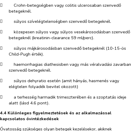
​
Crohn-betegségben vagy colitis ulcerosaban szenvedő
betegeknél.
​
súlyos szívelégtelenségben szenvedő betegeknél.
​
közepesen súlyos vagy súlyos vesekárosodásban szenvedő
betegeknél (kreatinin-clearance 59 ml/perc).
​
súlyos májkárosodásban szenvedő betegeknél (10-15-ös
Child-Pugh érték).
​
haemorrhagias diathesisben vagy más véralvadási zavarban
szenvedő betegeknél.
​
súlyos dehyratio esetén (amit hányás, hasmenés vagy
elégtelen folyadék bevitel okozott)
​
a terhesség harmadik trimeszterében és a szoptatás ideje
alatt (lásd 4.6 pont).
4.4
Különleges figyelmeztetések és az alkalmazással
kapcsolatos óvintézkedések
Óvatosság szükséges olyan betegek kezelésekor, akiknek