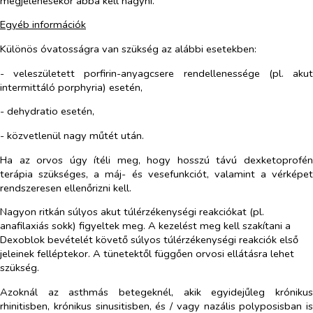
megjelenésekor abba kell hagyni.
Egyéb információk
Különös óvatosságra van szükség az alábbi esetekben:
- veleszületett porfirin-anyagcsere rendellenessége (pl. akut
intermittáló porphyria) esetén,
- dehydratio esetén,
- közvetlenül nagy műtét után.
Ha az orvos úgy ítéli meg, hogy hosszú távú dexketoprofén
terápia szükséges, a máj- és vesefunkciót, valamint a vérképet
rendszeresen ellenőrizni kell.
Nagyon ritkán súlyos akut túlérzékenységi reakciókat (pl.
anafilaxiás sokk) figyeltek meg. A kezelést meg kell szakítani a
Dexoblok bevételét követő súlyos túlérzékenységi reakciók első
jeleinek felléptekor. A tünetektől függően orvosi ellátásra lehet
szükség.
Azoknál az asthmás betegeknél, akik egyidejűleg krónikus
rhinitisben, krónikus sinusitisben, és / vagy nazális polyposisban is