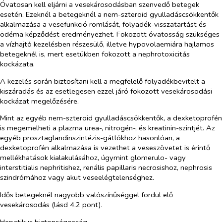
Óvatosan kell eljárni a vesekárosodásban szenvedő betegek
esetén. Ezeknél a betegeknél a nem-szteroid gyulladáscsökkentők
alkalmazása a vesefunkció romlását, folyadék-visszatartást és
ödéma képződést eredményezhet. Fokozott óvatosság szükséges
a vízhajtó kezelésben részesülő, illetve hypovolaemiára hajlamos
betegeknél is, mert esetükben fokozott a nephrotoxicitás
kockázata.
A kezelés során biztosítani kell a megfelelő folyadékbevitelt a
kiszáradás és az esetlegesen ezzel járó fokozott vesekárosodási
kockázat megelőzésére.
Mint az egyéb nem-szteroid gyulladáscsökkentők, a dexketoprofén
is megemelheti a plazma urea-, nitrogén-, és kreatinin-szintjét. Az
egyéb prosztaglandinszintézis-gátlókhoz hasonlóan, a
dexketoprofén alkalmazása is vezethet a veseszövetet is érintő
mellékhatások kialakulásához, úgymint glomerulo- vagy
interstitialis nephritishez, renális papillaris necrosishoz, nephrosis
szindrómához vagy akut veseelégtelenséghez.
Idős betegeknél nagyobb valószínűséggel fordul elő
vesekárosodás (lásd 4.2 pont).
Hepatikus biztonságosság