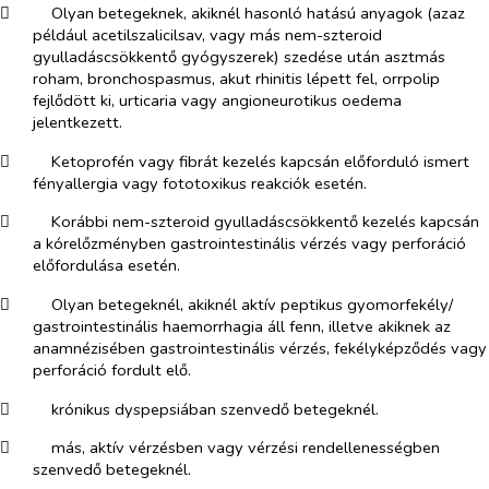
​
Olyan betegeknek, akiknél hasonló hatású anyagok (azaz
például acetilszalicilsav, vagy más nem-szteroid
gyulladáscsökkentő gyógyszerek) szedése után asztmás
roham, bronchospasmus, akut rhinitis lépett fel, orrpolip
fejlődött ki, urticaria vagy angioneurotikus oedema
jelentkezett.
​
Ketoprofén vagy fibrát kezelés kapcsán előforduló ismert
fényallergia vagy fototoxikus reakciók esetén.
​
Korábbi nem-szteroid gyulladáscsökkentő kezelés kapcsán
a kórelőzményben gastrointestinális vérzés vagy perforáció
előfordulása esetén.
​
Olyan betegeknél, akiknél aktív peptikus gyomorfekély/
gastrointestinális haemorrhagia áll fenn
, illetve akiknek az
anamnézisében
gastrointestinális vérzés, fekélyképződés vagy
perforáció fordult elő
.
​
krónikus dyspepsiában szenvedő betegeknél.
​
más, aktív vérzésben vagy vérzési rendellenességben
szenvedő betegeknél.