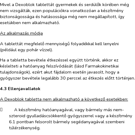
Mivel a Dexoblok tablettát gyermekek és serdülők körében még
nem vizsgálták, ezen populációkra vonatkozóan a készítmény
biztonságossága és hatásossága még nem megállapított, így
esetükben nem alkalmazható.
Az alkalmazás módja
A tablettát megfelelő mennyiségű folyadékkal kell lenyelni
(például egy pohár vízzel).
Ha a tabletta bevétele étkezéssel együtt történik, akkor ez
késlelteti a hatóanyag felszívódását (lásd Farmakokinetikai
tulajdonságok), ezért akut fájdalom esetén javasolt, hogy a
gyógyszer bevétele legalább 30 perccel az étkezés előtt történjen.
4.3 Ellenjavallatok
A Dexoblok tabletta nem alkalmazható a következő esetekben:
​
A készítmény hatóanyagával, vagy bármely más nem-
szteroid gyulladáscsökkentő gyógyszerrel vagy a készítmény
6.1 pontban felsorolt bármely segédanyagával szembeni
túlérzékenység.