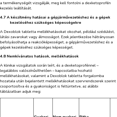
a termékenységét vizsgálják, meg kell fontolni a dexketoprofén
kezelés leállítását.
4.7 A készítmény hatásai a gépjárművezetéshez és a gépek
kezeléséhez szükséges képességekre
A Dexoblok tabletta mellékhatásokat okozhat, például szédülést,
látási zavarokat vagy álmosságot. Ezek jelentkezése hátrányosan
befolyásolhatja a reakcióképességet, a gépjárművezetéshez és a
gépek kezeléséhez szükséges képességet.
4.8 Nemkívánatos
hatás
ok, mellékhatások
A klinikai vizsgálatok során
leír
t, és a dexketoprofénnel –
legalábbis valószínűsíthetően – kapcsolatba hozható
mellékhatásokat, valamint a Dexoblok tabletta forgalomba
hozatala után bejelentett mellékha​tásokat szervrendszerek szerint
csoportosítva és a gyakoriságot is feltüntetve, az alábbi
táblázatban adjuk meg:
Gyakori
Nem gyakori
Ritka