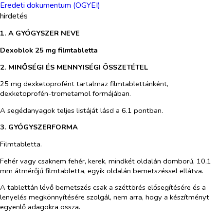
Eredeti dokumentum (OGYEI)
hirdetés
1. A GYÓGYSZER NEVE
Dexoblok 25 mg filmtabletta
2. MINŐSÉGI ÉS MENNYISÉGI ÖSSZETÉTEL
25 mg dexketoprofént tartalmaz filmtablettánként,
dexketoprofén-trometamol formájában.
A segédanyagok teljes listáját lásd a 6.1 pontban.
3. GYÓGYSZERFORMA
Filmtabletta.
Fehér vagy csaknem fehér, kerek, mindkét oldalán domború, 10,1
mm átmérőjű filmtabletta, egyik oldalán bemetszéssel ellátva.
A tablettán lévő bemetszés csak a széttörés elősegítésére és a
lenyelés megkönnyítésére szolgál, nem arra, hogy a készítményt
egyenlő adagokra ossza.