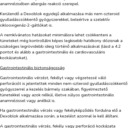
anamnézisében allergiás reakció szerepel.
Kerülendő a Dexoblok egyidejű alkalmazása más nem-szteroid
gyulladáscsökkentő gyógyszerekkel, beleértve a szelektív
ciklooxigenáz-2-gátlókat is.
A nemkívánatos hatásokat minimálisra lehet csökkenteni a
tüneteket még kontrollálni képes legkisebb hatékony dózisnak a
szükséges legrövidebb ideig történő alkalmazásával
(lásd a 4.2
pontot és alább a gastrointestinális és cardiovasculáris
kockázatokat).
Gastrointestinális biztonságosság
Gastrointestinális vérzést, fekélyt vagy végzetessé váló
perforációt is jelentettek minden nem-szteroid gyulladáscsökkentő
gyógyszerrel a kezelés bármely szakában, figyelmeztető
tünetekkel vagy azok nélkül, illetve súlyos gastrointestinális
anamnézissel vagy anélkül is.
Ha gastrointestinális vérzés vagy fekélyképződés fordulna elő a
Dexoblok alkalmazása során, a kezelést azonnal le kell állítani.
A gastrointestinális vérzés, fekély vagy perforáció kockázata