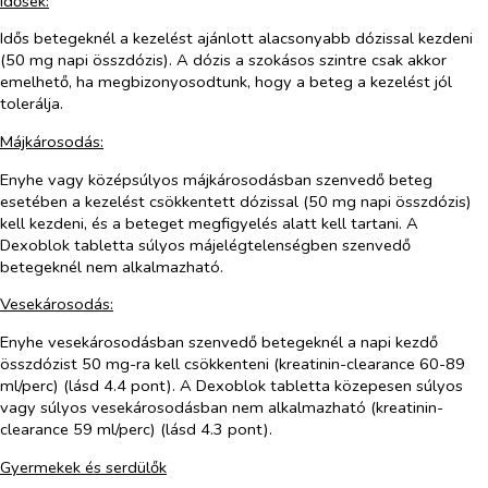
Idősek:
Idős betegeknél a kezelést ajánlott alacsonyabb dózissal kezdeni
(50 mg napi összdózis). A dózis a szokásos szintre csak akkor
emelhető, ha megbizonyosodtunk, hogy a beteg a kezelést jól
tolerálja.
Májkárosodás:
Enyhe vagy középsúlyos májkárosodásban szenvedő beteg
esetében a kezelést csökkentett dózissal (50 mg napi összdózis)
kell kezdeni, és a beteget megfigyelés alatt kell tartani. A
Dexoblok tabletta súlyos májelégtelenségben szenvedő
betegeknél nem alkalmazható.
Vesekárosodás:
Enyhe vesekárosodásban szenvedő betegeknél a napi kezdő
összdózist 50 mg-ra kell csökkenteni (kreatinin-clearance 60-89
ml/perc) (lásd 4.4 pont). A Dexoblok tabletta közepesen súlyos
vagy súlyos vesekárosodásban nem alkalmazható (kreatinin-
clearance 59 ml/perc) (lásd 4.3 pont).
Gyermekek és serdülők