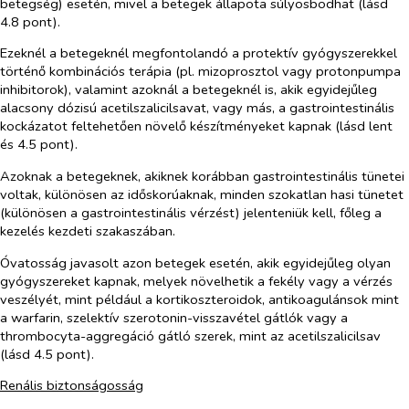
betegség) esetén, mivel a betegek állapota súlyosbodhat (lásd
4.8 pont).
Ezeknél a betegeknél megfontolandó a protektív gyógyszerekkel
történő kombinációs terápia (pl. mizoprosztol vagy protonpumpa
inhibitorok), valamint azoknál a betegeknél is, akik egyidejűleg
alacsony dózisú acetilszalicilsavat, vagy más, a gastrointestinális
kockázatot feltehetően növelő készítményeket kapnak (lásd lent
és 4.5 pont).
Azoknak a betegeknek, akiknek korábban gastrointestinális tünetei
voltak, különösen az időskorúaknak, minden szokatlan hasi tünetet
(különösen a gastrointestinális vérzést) jelenteniük kell, főleg a
kezelés kezdeti szakaszában.
Óvatosság javasolt azon betegek esetén, akik egyidejűleg olyan
gyógyszereket kapnak, melyek növelhetik a fekély vagy a vérzés
veszélyét, mint például a kortikoszteroidok, antikoagulánsok mint
a warfarin, szelektív szerotonin-visszavétel gátlók vagy a
thrombocyta-aggregáció gátló szerek, mint az acetilszalicilsav
(lásd 4.5 pont).
Renális biztonságosság