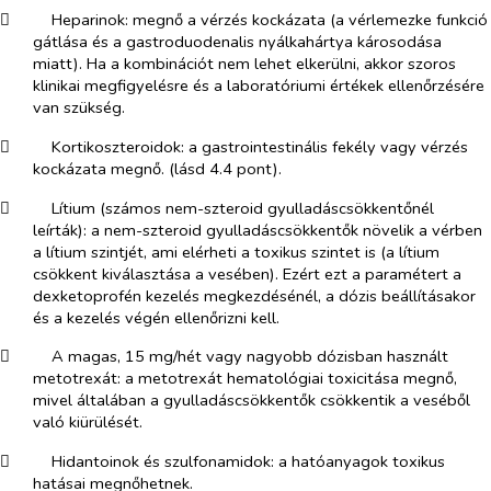
​
Heparinok:
megnő a vérzés kockázata (a vérlemezke funkció
gátlása és a gastroduodenalis nyálkahártya károsodása
miatt). Ha a kom​bi​nációt nem lehet elkerülni, akkor szoros
klinikai megfigyelésre és a laboratóriumi értékek ellenőrzésére
van szükség.
​
Kortikoszteroidok
: a gastrointestinális fekély vagy vérzés
kockázata megnő. (lásd 4.4 pont).
​
Lítium
(számos nem-szteroid gyulladáscsökkentőnél
leír
ták): a nem-szteroid gyulladáscsök​kentők növelik a vérben
a lítium szintjét, ami elérheti a toxikus szintet is (a lítium
csökkent kiválasztása a vesében). Ezért ezt a paramétert a
dexketoprofén kezelés megkezdésénél, a dózis beállításakor
és a kezelés végén ellenőrizni kell.
​
A magas, 15 mg/hét vagy nagyobb dózisban használt
metotrexát:
a metotrexát hematológiai toxicitása megnő,
mivel általában a gyulladáscsökkentők csökkentik a veséből
való kiürülését.
​
Hidantoinok és szulfonamidok
: a hatóanyagok toxikus
hatásai megnőhetnek.