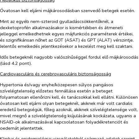
Óvatosan kell eljárni májkárosodásban szenvedő betegek esetén.
Mint az egyéb nem-szteroid gyulladáscsökkentőknél, a
dexketoprofén alkalmazásakor is kismértékben és átmeneti
jelleggel emelkedhetnek egyes májfunkciós paraméterek értékei,
és szignifikánsan nőhet az GOT (ASAT) és GPT (ALAT) vérszintje.
Jelentős emelkedés jelentkezésekor a kezelést meg kell szaktani.
Idős betegeknél nagyobb valószínűséggel fordul elő májkárosodás
(lásd 4.2 pont).
Cardiovasculáris és cerebrovasculáris biztonságosság
Hypertonia és/vagy enyhe/közepesen súlyos pangásos
szívelégtelenség előzetes fennállása esetén a beteget
folyamatosan ellenőrizni kell, és tanácsokkal kell ellátni. Különösen
óvatosan kell eljárni olyan betegeknél, akiknek már volt cardialis
eredetű betegségük, főleg azoknál, akiknek szívelégtelensége volt,
mivel megnő a szívelégtelenség kiújulásának kockázata, ugyanis a
NSAID-ok alkalmazásával kapcsolatosan folyadékretenciót és
oedemát jelentettek.
Klinikai és epidemiológiai vizsgálatokból származó adatok szerint