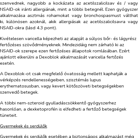
szenvednek, nagyobb a kockázata az acetilszalicilsav és / vagy
NSAID-ok iránti allergiának, mint a többi betegnél. Ezen gyógyszer
alkalmazása asztmás rohamokat vagy bronchospasmust válthat
ki, különösen azoknál, akik allergiásak az acetilszalicilsavra vagy
NSAID-okra (lásd 4.3 pont).
Kivételesen varicella képezheti az alapját a súlyos bőr- és lágyrész
fertőzéses szövődményeknek. Mindezidáig nem zárható ki az
NSAID-ok szerepe ezen fertőzéses állapotok romlásában. Ezért
ajánlott elkerülni a Dexoblok alkalmazását varicella fertőzés
esetén.
A Dexoblok-ot csak megfelelő óvatosság mellett kaphatják a
vérképzés rendellenességeiben, szisztémás lupus
erythematosusban, vagy kevert kötőszöveti betegségekben
szenvedő betegek.
A többi nem-szteroid gyulladáscsökkentő gyógyszerhez
hasonlóan, a dexketoprofén is elfedheti a fertőző betegségek
tüneteit.
Gyermekek és serdülők
Gyermekek és serdülők esetében a biztonságos alkalmazást még