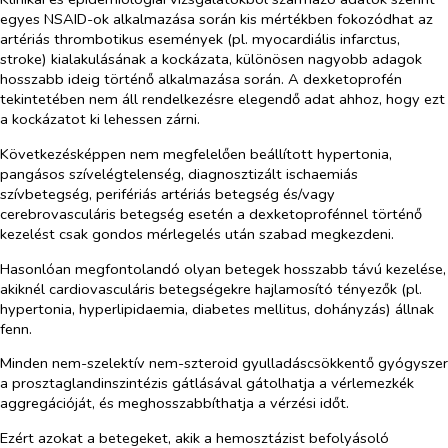
egyes NSAID-ok alkalmazása során kis mértékben fokozódhat az
artériás thrombotikus események (pl. myocardiális infarctus,
stroke) kialakulásának a kockázata, különösen nagyobb adagok
hosszabb ideig történő alkalmazása során. A dexketoprofén
tekintetében nem áll rendelkezésre elegendő adat ahhoz, hogy ezt
a kockázatot ki lehessen zárni.
Következésképpen nem megfelelően beállított hypertonia,
pangásos szívelégtelenség, diagnosztizált ischaemiás
szívbetegség, perifériás artériás betegség és/vagy
cerebrovasculáris betegség esetén a dexketoprofénnel történő
kezelést csak gondos mérlegelés után szabad megkezdeni.
Hasonlóan megfontolandó olyan betegek hosszabb távú kezelése,
akiknél cardiovasculáris betegségekre hajlamosító tényezők (pl.
hypertonia, hyperlipidaemia, diabetes mellitus, dohányzás) állnak
fenn.
Minden nem-szelektív nem-szteroid gyulladáscsökkentő gyógyszer
a prosztaglandinszintézis gátlásával gátolhatja a vérlemezkék
aggregációját, és meghosszabbíthatja a vérzési időt.
Ezért azokat a betegeket, akik a hemosztázist befolyásoló