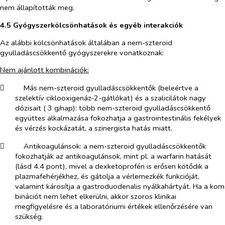
nem állapították meg.
4.5 Gyógyszerkölcsönhatások és egyéb interakciók
Az alábbi kölcsönhatások általában a nem-szteroid
gyulladáscsökkentő gyógyszerekre vonatkoznak:
Nem ajánlott kombinációk:
​
Más nem-szteroid gyulladáscsökkentők
(beleértve a
szelektív ciklooxigenáz-2-gátlókat) és a szalicilátok nagy
dózisait ( 3 g/nap): több nem-szteroid gyulladáscsökkentő
együttes alkalmazása fokozhatja a gastrointestinális fekélyek
és vérzés kockázatát, a szinergista hatás miatt.
​
Antikoagulánsok:
a nem-szteroid gyulladáscsökkentők
fokozhatják az antikoagulánsok, mint pl. a warfarin hatását
(lásd 4.4 pont), mivel a dexketoprofén is erősen kötődik
a
plazmafehérjékhez, és gátolja a vérlemezkék funkcióját,
valamint károsítja a gastroduodenalis nyálkahártyát. Ha a kom​
binációt nem lehet elkerülni, akkor szoros klinikai
megfigyelésre és a laboratóriumi értékek ellenőrzésére van
szükség.