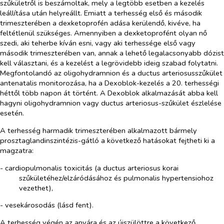
szűkületről is beszámoltak, mely a legtöbb esetben a kezelés
leállítása után helyreállt. Emiatt a terhesség első és második
trimeszterében a dexketoprofén adása kerülendő, kivéve, ha
feltétlenül szükséges. Amennyiben a dexketoprofént olyan nő
szedi, aki teherbe kíván esni, vagy aki terhessége első vagy
második trimeszterében van, annak a lehető legalacsonyabb dózist
kell választani, és a kezelést a legrövidebb ideig szabad folytatni.
Megfontolandó az oligohydramnion és a ductus arteriosusszűkület
antenatalis monitorozása, ha a Dexoblok-kezelés a 20. terhességi
héttől több napon át történt. A Dexoblok alkalmazását abba kell
hagyni oligohydramnion vagy ductus arteriosus-szűkület észlelése
esetén.
A terhesség harmadik trimeszterében alkalmazott bármely
prosztaglandinszintézis-gátló a következő hatásokat fejtheti ki a
magzatra:
- cardiopulmonalis toxicitás (a ductus arteriosus korai
szűkületéhez/elzáródásához és pulmonalis hypertensiohoz
vezethet),
- vesekárosodás (lásd fent).
A terhesség végén az anyára és az újszülöttre a következő