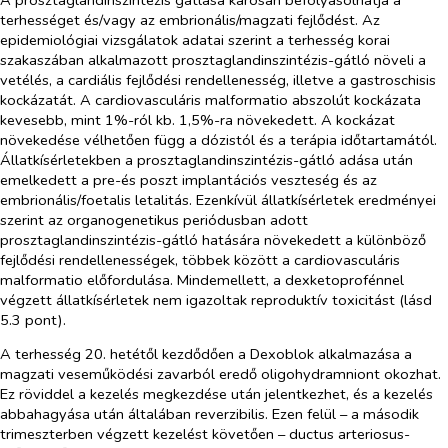
terhességet és/vagy az embrionális/magzati fejlődést. Az
epidemiológiai vizsgálatok adatai szerint a terhesség korai
szakaszában alkalmazott prosztaglandinszintézis-gátló növeli a
vetélés, a cardiális fejlődési rendellenesség, illetve a gastroschisis
kockázatát. A cardiovasculáris malformatio abszolút kockázata
kevesebb, mint 1%-ról kb. 1,5%-ra növekedett. A kockázat
növekedése vélhetően függ a dózistól és a terápia időtartamától.
Állatkísérletekben a prosztaglandinszintézis-gátló adása után
emelkedett a pre-és poszt implantációs veszteség és az
embrionális/foetalis letalitás. Ezenkívül állatkísérletek eredményei
szerint az organogenetikus periódusban adott
prosztaglandinszintézis-gátló hatására növekedett a különböző
fejlődési rendellenességek, többek között a cardiovasculáris
malformatio előfordulása. Mindemellett, a dexketoprofénnel
végzett állatkísérletek nem igazoltak reproduktív toxicitást (lásd
5.3 pont).
A terhesség 20. hetétől kezdődően a Dexoblok alkalmazása a
magzati veseműködési zavarból eredő oligohydramniont okozhat.
Ez röviddel a kezelés megkezdése után jelentkezhet, és a kezelés
abbahagyása után általában reverzibilis. Ezen felül – a második
trimeszterben végzett kezelést követően – ductus arteriosus-