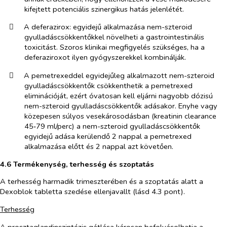
kifejtett potenciális szinergikus hatás jelenlétét.
​
A deferazirox:
egyidejű alkalmazása nem-szteroid
gyulladáscsökkentőkkel növelheti a gastrointestinális
toxicitást. Szoros klinikai megfigyelés szükséges, ha a
deferaziroxot ilyen gyógyszerekkel kombinálják.
​
A pemetrexeddel
egyidejűleg alkalmazott nem-szteroid
gyulladáscsökkentők csökkenthetik a pemetrexed
eliminációját, ezért óvatosan kell eljárni nagyobb dózisú
nem-szteroid gyulladáscsök​kentők adásakor. Enyhe vagy
közepesen súlyos vesekárosodásban (kreatinin clearance
45‑79 ml/perc) a nem-szteroid gyulladáscsökkentők
egyidejű adása kerülendő 2 nappal a pemetrexed
alkalmazása előtt és 2 nappal azt követően.
4.6 Termékenység, terhesség és szoptatás
A terhesség harmadik trimeszterében és a szoptatás alatt a
Dexoblok tabletta szedése ellenjavallt (lásd 4.3 pont).
Terhesség
A prosztaglandinszintézis gátlása károsan befolyásolhatja a