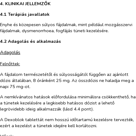
4. KLINIKAI JELLEMZŐK
4.1 Terápiás javallatok
Enyhe és közepesen súlyos fájdalmak, mint például mozgásszervi
fájdalmak, dysmenorrhoea, fogfájás tüneti kezelésére.
4.2 Adagolás és alkalmazás
Adagolás
Felnőttek:
A fájdalom természetétől és súlyosságától függően az ajánlott
dózis általában, 8 óránként 25 mg. Az összdózis ne haladja meg a
napi 75 mg-ot.
A nemkívánatos hatások előfordulása minimálisra csökkenthető, ha
a tünetek kezelésére a legkisebb hatásos dózist a lehető
legrövidebb ideig alkalmazzák (lásd 4.4 pont).
A Dexoblok tablettát nem hosszú időtartamú kezelésre tervezték,
ezért a kezelést a tünetek idejére kell korlátozni.