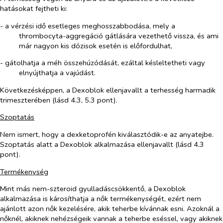
hatásokat fejtheti ki:
- a vérzési idő esetleges meghosszabbodása, mely a
thrombocyta-aggregáció gátlására vezethető vissza, és ami
már nagyon kis dózisok esetén is előfordulhat,
- gátolhatja a méh összehúzódását, ezáltal késleltetheti vagy
elnyújthatja a vajúdást.
Következésképpen, a Dexoblok ellenjavallt a terhesség harmadik
trimeszterében (lásd 4.3, 5.3 pont).
Szoptatás
Nem ismert, hogy a dexketoprofén kiválasztódik-e az anyatejbe.
Szoptatás alatt a Dexoblok alkalmazása ellenjavallt (lásd 4.3
pont).
Termékenység
Mint más nem-szteroid gyulladáscsökkentő, a Dexoblok
alkalmazása is károsíthatja a nők termékenységét, ezért nem
ajánlott azon nők kezelésére, akik teherbe kívánnak esni. Azoknál a
nőknél, akiknek nehézségeik vannak a teherbe eséssel, vagy akiknek