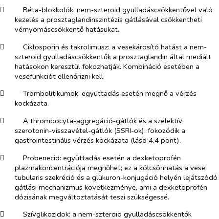
​
Béta-blokkolók:
nem-szteroid gyulladáscsökkentővel való
kezelés a prosztaglandinszintézis gátlásával csökkentheti
vérnyomáscsökkentő
hatás
ukat.
​
Ciklosporin és takrolimusz
: a vesekárosító hatást a nem-
szteroid gyulladáscsökkentők a prosztaglandin által mediált
hatásokon keresztül fokozhatják. Kombináció esetében a
vesefunkciót ellenőrizni kell.
​
Trombolitikumok
: együttadás esetén megnő a vérzés
kockázata.
​
A thrombocyta-aggregáció-gátlók és a szelektív
szerotonin-visszavétel-gátlók (SSRI-ok):
fokozódik a
gastrointestinális vérzés kockázata (lásd 4.4 pont).
​
Probenecid
: együttadás esetén a dexketoprofén
plazmakoncentrációja megnőhet; ez a kölcsönhatás a vese
tubularis szekréció és a glükuron-konjugáció helyén lejátszódó
gátlási mechanizmus következménye, ami a dexketoprofén
dózisának megváltoztatását teszi szükségessé.
​
Szívglikozidok
: a nem-szteroid gyulladáscsökkentők