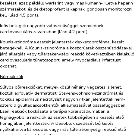
kezelést, azaz például warfarint vagy más kumarin-, illetve heparin
származékot, és dexketoprofént is kapnak, gondosan monitorozni
kell (lásd 4.5 pont).
Idős betegek nagyobb valószínűséggel szenvednek
cardiovasculáris
zavarokban (lásd 4.2 pont).
Kounis-szindróma eseteit jelentették dexketoprofénnel kezelt
betegeknél. A Kounis-szindróma a koszorúerek összehúzódásával
járó allergiás vagy túlérzékenységi reakció következtében kialakuló
cardiovascularis tünetcsoport, amely myocardialis infarctust
okozhat.
Bőrreakciók
Súlyos bőrreakciókat, melyek közül néhány végzetes is lehet,
köztük exfoliatív dermatitist, Stevens–Johnson-szindrómát és
toxikus epidermalis necrolysist nagyon ritkán jelentettek nem-
szteroid gyulladáscsökkentők alkalmazásával összefüggésben.
Ezen reakciók kockázata a terápia korai stádiumában a
legnagyobb, a reakciók az esetek többségében a kezelés első
hónapjában jelentkeztek. A Dexoblok szedését bőrkiütés,
nyálkahártya károsodás vagy más túlérzékenységi reakció első