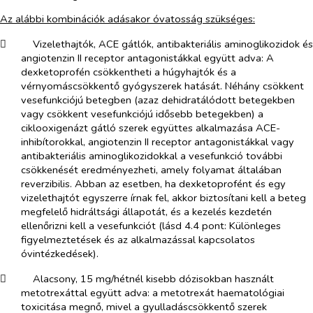
Az alábbi kombinációk adásakor óvatosság szükséges:
​
Vizelethajtók, ACE gátlók, antibakteriális aminoglikozidok és
angiotenzin II receptor antagonis​tákkal együtt adva:
A
dexketoprofén csökkentheti a húgyhajtók és a
vérnyomáscsökkentő gyógy​szerek hatását. Néhány csökkent
vesefunkciójú betegben (azaz dehidratálódott betegekben
vagy csökkent vesefunkciójú idősebb betegekben) a
ciklooxigenázt gátló szerek együttes alkalmazása ACE-
inhibítorokkal, angiotenzin II receptor antagonistákkal vagy
antibakteriális aminoglikozidokkal a vesefunkció további
csökkenését eredményezheti, amely folyamat általában
reverzibilis. Abban az esetben, ha dexketoprofént és egy
vizelethajtót egyszerre írnak fel, akkor biztosítani kell a beteg
megfelelő​ hidráltsági állapotát, és a kezelés kezdetén
ellenőrizni kell a vesefunkciót (lásd 4.4 pont: Különleges
figyelmeztetések és az alkalmazással kapcsolatos
óvintézkedések).
​
Alacsony, 15 mg/hétnél kisebb dózisokban használt
metotrexáttal együtt adva
: a metotrexát haematológiai
toxicitása megnő, mivel a gyulladáscsökkentő szerek