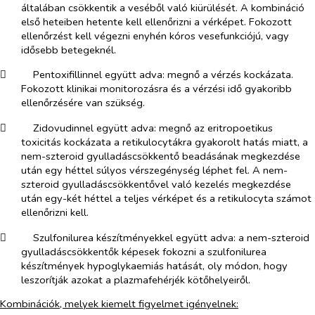
általában csökkentik a veséből való kiürülését. A kombináció
első heteiben hetente kell ellenőrizni a vérképet. Fokozott
ellenőrzést kell végezni enyhén kóros vesefunkciójú, vagy
idősebb betegeknél.
​
Pentoxifillinnel együtt adva
: megnő a vérzés kockázata.
Fokozott klinikai monitorozásra és a vérzési idő gyakoribb
ellenőrzésére van szükség.
​
Zidovudinnel együtt adva
: megnő az eritropoetikus
toxicitás kockázata a retikulocytákra gyakorolt hatás miatt, a
nem-szteroid gyulladáscsökkentő beadásának megkezdése
után egy héttel súlyos vérszegénység léphet fel. A nem-
szteroid gyulladáscsökkentővel való kezelés megkezdése
után egy-két héttel a teljes vérképet és a retikulocyta számot
ellenőrizni kell.
​
Szulfonilurea készítményekkel együtt adva
: a nem-szteroid
gyulladáscsökkentők képesek fokozni a szulfonilurea
készítmények hypoglykaemiás hatását, oly módon, hogy
leszorítják azokat a plazmafehérjék kötőhelyeiről.
Kombinációk, melyek kiemelt figyelmet igényelnek: