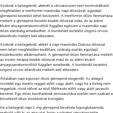
Azoknál a betegeknél, akiknél a vércukorszint nem kontrollálható
megfelelően a metformin maximális napi dózisával, egyidejű
glimepirid-kezelést lehet bevezetni. A metformin dózis fenntartása
mellett a glimepirid-kezelés kisebb dózissal indul, és az elérni
kívánt anyagcserekontrolltól függően egészen a maximális napi
dózis eléréséig emelkedhet. A kombinált kezelést szigorú orvosi
ellenőrzés mellett kell elkezdeni.
Azoknál a betegeknél, akiket a napi maximális Dialosa dózissal
nem lehet megfelelően beállítani, szükség esetén egyidejű
inzulinkezelés alkalmazható. A glimepirid-dózis fenntartása mellett
az inzulin-terápia kisebb dózissal indul és az elérni kívánt
anyagcserekontrolltól függően emelkedik. A kombinált kezelést
szigorú orvosi ellenőrzés mellett kell elkezdeni.
Általában napi egyszeri dózis glimepirid elegendő. Az adagot
röviddel egy kiadós reggeli előtt vagy alatt, vagy ha a beteg nem
reggelizik, rövid idővel az első főétkezés előtt vagy alatt javasolt
bevenni. Egy dózis bevételének elmulasztása esetén nem szabad a
következő dózis emelésével korrigálni.
Ha a betegnél napi 1 mg glimepirid bevétele hypoglykaemiás
reakciót vált ki, az arra utal, hogy a páciens vércukorszintje