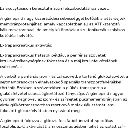
Ez exocytosison keresztül inzulin felszabaduláshoz vezet.
A glimepirid nagy kicserélődési sebességgel kötődik a béta-sejtek
membránproteinjéhez, amely kapcsolatban áll az ATP-szenzitív
káliumcsatornával, de amely különbözik a szulfonilureák szokásos
kötődési helyétől.
Extrapancreatikus aktivitás:
Extrapancreatikus hatások például a perifériás szövetek
inzulin‑érzékenységének fokozása és a máj inzulinfelvételének
csökkenése.
A vérből a perifériás izom- és zsírszövetbe történő glükózfelvétel a
sejtmembránokban elhelyezkedő speciális transzportfehérjékkel
történik. Ezekben a szövetekben a glükóz transzportja a
glükózfelvétel sebességkorlátozó tényezője. A glimepirid nagyon
gyorsan megnöveli az izom- és zsírsejtek plazmamembránjában az
aktív glükóztranszportban résztvevő molekulák számát, ami
fokozott glükózfelvételben nyilvánul meg.
A glimepirid fokozza a glikozil-foszfatidil-inozitol-specifikus
foszfolipáz-C aktivitását, ami összefüggésben lehet az izolált zsír-