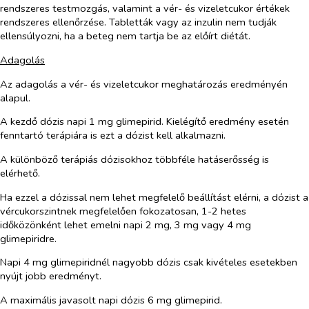
rendszeres testmozgás, valamint a vér- és vizeletcukor értékek
rendszeres ellenőrzése. Tabletták vagy az inzulin nem tudják
ellensúlyozni, ha a beteg nem tartja be az előírt diétát.
Adagolás
Az adagolás a vér- és vizeletcukor meghatározás eredményén
alapul.
A kezdő dózis napi 1 mg glimepirid. Kielégítő eredmény esetén
fenntartó terápiára is ezt a dózist kell alkalmazni.
A különböző terápiás dózisokhoz többféle hatáserősség is
elérhető.
Ha ezzel a dózissal nem lehet megfelelő beállítást elérni, a dózist a
vércukorszintnek megfelelően fokozatosan, 1-2 hetes
időközönként lehet emelni napi 2 mg, 3 mg vagy 4 mg
glimepiridre.
Napi 4 mg glimepiridnél nagyobb dózis csak kivételes esetekben
nyújt jobb eredményt.
A maximális javasolt napi dózis 6 mg glimepirid.