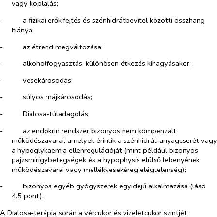
vagy koplalás;
-​
a fizikai erőkifejtés és szénhidrátbevitel közötti összhang
hiánya;
-​
az étrend megváltozása;
-​
alkoholfogyasztás, különösen étkezés kihagyásakor;
-​
vesekárosodás;
-​
súlyos májkárosodás;
-​
Dialosa-túladagolás;
-​
az endokrin rendszer bizonyos nem kompenzált
működészavarai, amelyek érintik a szénhidrát‑anyagcserét vagy
a hypoglykaemia ellenregulációját (mint például bizonyos
pajzsmirigybetegségek és a hypophysis elülső lebenyének
működészavarai vagy mellékvesekéreg elégtelenség);
-​
bizonyos egyéb gyógyszerek egyidejű alkalmazása (lásd
4.5 pont).
A Dialosa-terápia során a vércukor és vizeletcukor szintjét