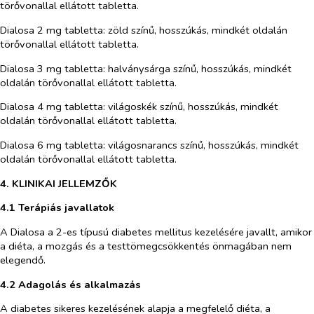
törővonallal ellátott tabletta.
Dialosa 2 mg tabletta: zöld színű, hosszúkás, mindkét oldalán
törővonallal ellátott tabletta.
Dialosa 3 mg tabletta: halványsárga színű, hosszúkás, mindkét
oldalán törővonallal ellátott tabletta.
Dialosa 4 mg tabletta: világoskék színű, hosszúkás, mindkét
oldalán törővonallal ellátott tabletta.
Dialosa 6 mg tabletta: világosnarancs színű, hosszúkás, mindkét
oldalán törővonallal ellátott tabletta.
4. KLINIKAI JELLEMZŐK
4.1 Terápiás javallatok
A Dialosa a 2-es típusú diabetes mellitus kezelésére javallt, amikor
a diéta, a mozgás és a testtömegcsökkentés önmagában nem
elegendő.
4.2 Adagolás és alkalmazás
A diabetes sikeres kezelésének alapja a megfelelő diéta, a