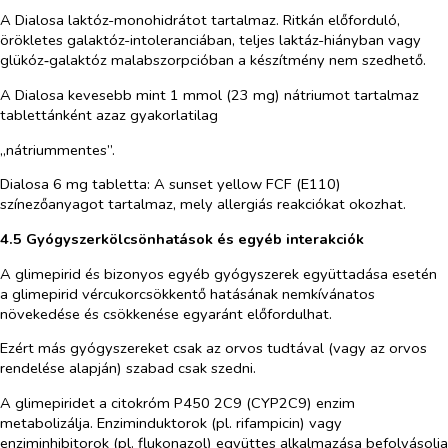
A Dialosa laktóz-monohidrátot tartalmaz. Ritkán előforduló,
örökletes galaktóz-intoleranciában, teljes laktáz-hiányban vagy
glükóz‑galaktóz malabszorpcióban a készítmény nem szedhető.
A Dialosa kevesebb mint 1 mmol (23 mg) nátriumot tartalmaz
tablettánként azaz gyakorlatilag
„nátriummentes”.
Dialosa 6 mg tabletta: A sunset yellow FCF (E110)
színezőanyagot tartalmaz, mely allergiás reakciókat okozhat.
4.5 Gyógyszerkölcsönhatások és egyéb interakciók
A glimepirid és bizonyos egyéb gyógyszerek együttadása esetén
a glimepirid vércukorcsökkentő hatásának nemkívánatos
növekedése és csökkenése egyaránt előfordulhat.
Ezért más gyógyszereket csak az orvos tudtával (vagy az orvos
rendelése alapján) szabad csak szedni.
A glimepiridet a citokróm P450 2C9 (CYP2C9) enzim
metabolizálja. Enziminduktorok (pl. rifampicin) vagy
enziminhibitorok (pl. flukonazol) együttes alkalmazása befolyásolja