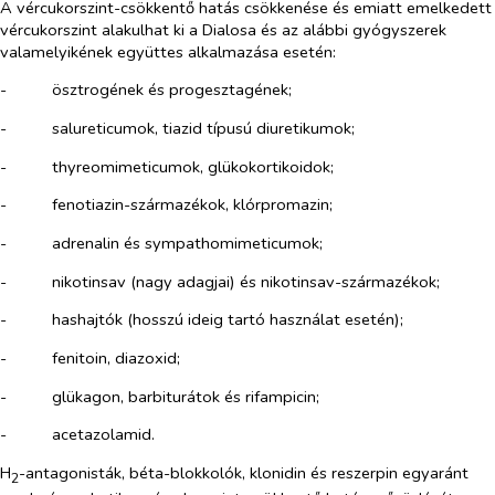
A vércukorszint-csökkentő hatás csökkenése és emiatt emelkedett
vércukorszint alakulhat ki a Dialosa és az alábbi gyógyszerek
valamelyikének együttes alkalmazása esetén:
-​
ösztrogének és progesztagének;
-​
salureticumok, tiazid típusú diuretikumok;
-​
thyreomimeticumok, glükokortikoidok;
-​
fenotiazin-származékok, klórpromazin;
-​
adrenalin és sympathomimeticumok;
-​
nikotinsav (nagy adagjai) és nikotinsav-származékok;
-​
hashajtók (hosszú ideig tartó használat esetén);
-​
fenitoin, diazoxid;
-​
glükagon, barbiturátok és rifampicin;
-​
acetazolamid.
H
-antagonisták, béta-blokkolók, klonidin és reszerpin egyaránt
2