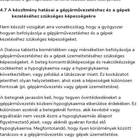
4.7 A készítmény hatásai a gépjárművezetéshez és a gépek
kezeléséhez szükséges képességekre
Nem készült vizsgálat arra vonatkozólag, hogy a gyógyszer
hogyan befolyásolja a gépjárművezetéshez és a gépek
kezeléséhez szükséges képességeket.
A Dialosa tabletta kismértékben vagy mérsékelten befolyásolja a
gépjárművezetéshez és a gépek üzemeltetéséhez szükséges
képességeket. A beteg koncentrálóképessége és reakciókészsége
csökkenhet a hypoglykaemia vagy a hyperglykaemia
következtében, vagy például a látászavar miatt. Ez kockázatot
jelenthet olyan helyzetekben, ahol ezek a képességek különösen
fontosak (pl. gépjárművezetés vagy gépek üzemeltetése).
A betegnek javasolni kell, hogy tegyen óvintézkedéseket a
gépjárművezetés közbeni hypoglykaemia elkerülése érdekében. Ez
különösen azoknál a betegeknél fontos, akik kevésbé vagy
egyáltalán nem veszik észre a hypoglykaemiás állapot
figyelmeztető jeleit, vagy akiknél gyakran fordul elő
hypoglykaemia. Megfontolandó, hogy ilyen körülmények között
tanácsos-e a gépjárművezetés vagy gépek üzemeltetése.