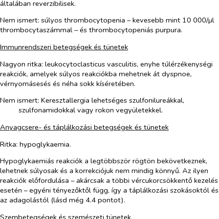
általában reverzibilisek.
Nem ismert: súlyos thrombocytopenia – kevesebb mint 10 000/µl
thrombocytaszámmal – és thrombocytopeniás purpura.
Immunrendszeri betegségek és tünetek
Nagyon ritka
: leukocytoclasticus vasculitis, enyhe túlérzékenységi
reakciók, amelyek súlyos reakciókba mehetnek át dyspnoe,
vérnyomásesés és néha sokk kíséretében.
Nem ismert:
Keresztallergia lehetséges szulfonilureákkal,
szulfonamidokkal vagy rokon vegyületekkel.
Anyagcsere- és táplálkozási betegségek és tünetek
Ritka
: hypoglykaemia.
Hypoglykaemiás reakciók a legtöbbször rögtön bekövetkeznek,
lehetnek súlyosak és a korrekciójuk nem mindig könnyű. Az ilyen
reakciók előfordulása – akárcsak a többi vércukorcsökkentő kezelés
esetén – egyéni tényezőktől függ, így a táplálkozási szokásoktól és
az adagolástól (lásd még 4.4 pontot).
Szembetegségek és szemészeti tünetek