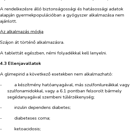
A rendelkezésre álló biztonságossági és hatásossági adatok
alapján gyermekpopulációban a gyógyszer alkalmazása nem
ajánlott.
Az alkalmazás módja
Szájon át történő alkalmazásra.
A tablettát egészben, némi folyadékkal kell lenyelni.
4.3 Ellenjavallatok
A glimepirid a következő esetekben nem alkalmazható:
-​
a készítmény hatóanyagával, más szulfonilureákkal vagy
szulfonamidokkal, vagy a 6.1 pontban felsorolt bármely
segédanyagával szembeni túlérzékenység;
-​
inzulin dependens diabetes;
-​
diabeteses coma;
-​
ketoacidosis;