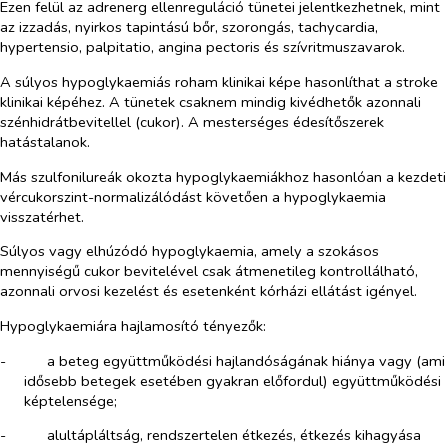
Ezen felül az adrenerg ellenreguláció tünetei jelentkezhetnek, mint
az izzadás, nyirkos tapintású bőr, szorongás, tachycardia,
hypertensio, palpitatio, angina pectoris és szívritmuszavarok.
A súlyos hypoglykaemiás roham klinikai képe hasonlíthat a stroke
klinikai képéhez. A tünetek csaknem mindig kivédhetők azonnali
szénhidrátbevitellel (cukor). A mesterséges édesítőszerek
hatástalanok.
Más szulfonilureák okozta hypoglykaemiákhoz hasonlóan a kezdeti
vércukorszint-normalizálódást követően a hypoglykaemia
visszatérhet.
Súlyos vagy elhúzódó hypoglykaemia, amely a szokásos
mennyiségű cukor bevitelével csak átmenetileg kontrollálható,
azonnali orvosi kezelést és esetenként kórházi ellátást igényel.
Hypoglykaemiára hajlamosító tényezők:
-​
a beteg együttműködési hajlandóságának hiánya vagy (ami
idősebb betegek esetében gyakran előfordul) együttműködési
képtelensége;
-​
alultápláltság, rendszertelen étkezés, étkezés kihagyása