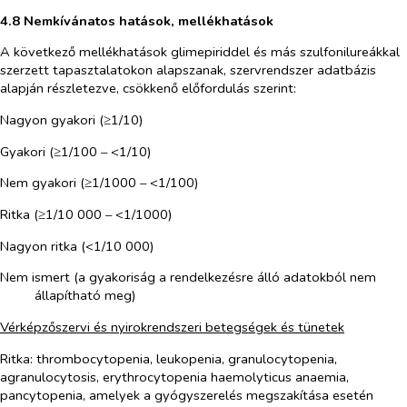
4.8 Nemkívánatos hatások, mellékhatások
A következő mellékhatások glimepiriddel és más szulfonilureákkal
szerzett tapasztalatokon alapszanak, szervrendszer adatbázis
alapján részletezve, csökkenő előfordulás szerint:
Nagyon gyakori (≥1/10)
Gyakori (≥1/100
–
<1/10)
Nem gyakori (≥1/1000
–
<1/100)
Ritka (≥1/10 000
–
<1/1000)
Nagyon ritka (<1/10 000)
Nem ismert (a gyakoriság a rendelkezésre álló adatokból nem
állapítható meg)
Vérképzőszervi és nyirokrendszeri betegségek és tünetek
Ritka
: thrombocytopenia, leukopenia, granulocytopenia,
agranulocytosis, erythrocytopenia haemolyticus anaemia,
pancytopenia, amelyek a gyógyszerelés megszakítása esetén