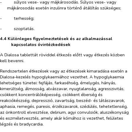
-​
súlyos vese- vagy májkárosodás. Súlyos vese- vagy
májkárosodás esetén inzulinra történő átállítás szükséges;
-​
terhesség;
-​
szoptatás.
4.4 Különleges figyelmeztetések és az alkalmazással
kapcsolatos óvintézkedések
A Dialosa tablettát röviddel étkezés előtt vagy étkezés közben
kell bevenni.
Rendszertelen étkezések vagy az étkezések kimaradása esetén a
Dialosa-kezelés hypoglykaemiához vezethet. A hypoglykaemia
lehetséges tünetei: fejfájás, farkaséhség, émelygés, hányás,
kimerültség, álmosság, alvászavar, nyugtalanság, agresszivitás,
csökkent koncentrálóképesség, csökkent éberség és
reakciókészség, depresszió, zavartság, beszéd- és látászavarok,
aphasia, remegés, paresis, érzékzavarok, szédülés, tehetetlenség,
az önkontroll elvesztése, delirium, agyi convulsiók, aluszékonyság
és eszméletvesztés, amely akár kómához is vezethet, felületes
légzés és bradycardia.