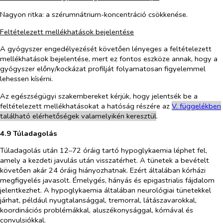
Nagyon ritka
: a szérumnátrium-koncentráció csökkenése.
Feltételezett mellékhatások bejelentése
A gyógyszer engedélyezését követően lényeges a feltételezett
mellékhatások bejelentése, mert ez fontos eszköze annak, hogy a
gyógyszer előny/kockázat profilját folyamatosan figyelemmel
lehessen kísérni.
Az egészségügyi szakembereket kérjük, hogy jelentsék be a
feltételezett mellékhatásokat a hatóság részére az
V. füg
g
elékben
található elérhetőségek valamelyikén keresztül
.
4.9 Túladagolás
Túladagolás után 12
–
72 óráig tartó hypoglykaemia léphet fel,
amely a kezdeti javulás után visszatérhet. A tünetek a bevételt
követően akár 24 óráig hiányozhatnak. Ezért általában kórházi
megfigyelés javasolt. Émelygés, hányás és epigastrialis fájdalom
jelentkezhet. A hypoglykaemia általában neurológiai tünetekkel
járhat, például nyugtalansággal, tremorral, látászavarokkal,
koordinációs problémákkal, aluszékonysággal, kómával és
convulsiókkal.