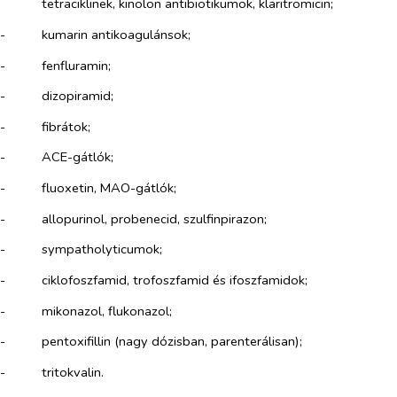
tetraciklinek, kinolon antibiotikumok, klaritromicin;
-​
kumarin antikoagulánsok;
-​
fenfluramin;
-​
dizopiramid;
-​
fibrátok;
-​
ACE-gátlók;
-​
fluoxetin, MAO-gátlók;
-​
allopurinol, probenecid, szulfinpirazon;
-​
sympatholyticumok;
-​
ciklofoszfamid, trofoszfamid és ifoszfamidok;
-​
mikonazol, flukonazol;
-​
pentoxifillin (nagy dózisban, parenterálisan);
-​
tritokvalin.