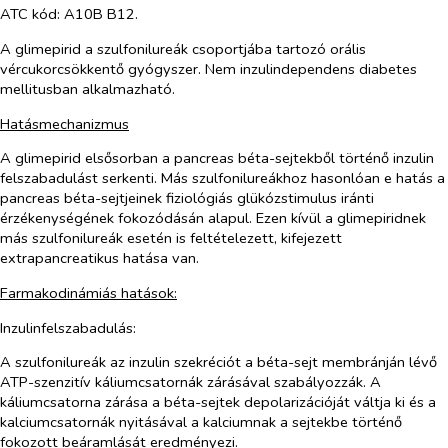
ATC kód: A10B B12.
A glimepirid a szulfonilureák csoportjába tartozó orális
vércukorcsökkentő gyógyszer. Nem inzulindependens diabetes
mellitusban alkalmazható.
Hatásmechanizmus
A glimepirid elsősorban a pancreas béta-sejtekből történő inzulin
felszabadulást serkenti. Más szulfonilureákhoz hasonlóan e hatás a
pancreas béta-sejtjeinek fiziológiás glükózstimulus iránti
érzékenységének fokozódásán alapul. Ezen kívül a glimepiridnek
más szulfonilureák esetén is feltételezett, kifejezett
extrapancreatikus hatása van.
Farmakodinámiás hatások:
Inzulinfelszabadulás
:
A szulfonilureák az inzulin szekréciót a béta-sejt membránján lévő
ATP-szenzitív káliumcsatornák zárásával szabályozzák. A
káliumcsatorna zárása a béta-sejtek depolarizációját váltja ki és a
kalciumcsatornák nyitásával a kalciumnak a sejtekbe történő
fokozott beáramlását eredményezi.