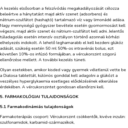
A kezelés elsősorban a felszívódás megakadályozását célozza
beleértve a hánytatást majd aktív szenet (adsorbens) és
nátrium‑szulfátot (hashajtó) tartalmazó víz vagy limonádé adása.
Nagy mennyiségű gyógyszer bevétele esetén gyomormosást kell
végezni, majd aktív szenet és nátrium-szulfátot kell adni. Jelentős
túladagolás esetén intenzív osztályon történő azonnali kórházi
elhelyezés indokolt. A lehető leghamarabb el kell kezdeni glükóz
adását, szükség esetén 50 ml 50%-os intravénás bolus, ezt
követően 10%-os infúzió formájában, a vércukorszint szigorú
ellenőrzése mellett. A további kezelés tüneti.
Olyan esetekben, amikor kisded vagy gyermek véletlenül vette be
a Dialosa tablettát, különös gonddal kell adagolni a glükózt a
veszélyes hyperglykaemia esetleges előidézésének elkerülése
érdekében. A vércukorszintet gondosan ellenőrizni kell.
5. FARMAKOLÓGIAI TULAJDONSÁGOK
5.1 Farmakodinámiás tulajdonságok
Farmakoterápiás csoport: Vércukorszint csökkentők, kivéve inzulin:
szulfonamidok, karbamid-származékok,