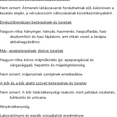
Nem ismert:
Átmeneti látászavarok fordulhatnak elő, különösen a
kezelés elején, a vércukorszint változásának következményeként.
Emésztőrendszeri betegségek és tünetek
Nagyon ritka
: hányinger, hányás, hasmenés, haspuffadás, hasi
diszkomfort és hasi fájdalom, ami ritkán vezet a terápia
abbahagyásához.
Máj-, epebetegségek, illetve tünetek
Nagyon ritka
: kóros májműködés (pl. epepangással és
sárgasággal), hepatitis és májelégtelenség.
Nem ismert
: májenzimek szintjének emelkedése.
A bőr és a bőr alatti szövet betegségei és tünetei
Nem ismert:
A bőr túlérzékenységi reakciói, mint például viszketés,
bőrkiütés és urticaria,
fényérzékenység.
Laboratóriumi és egyéb vizsgálatok eredményei