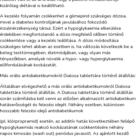
kizárólag diétával is beállítható.
A kezelés folyamán csökkenhet a glimepirid szükséges dózisa,
mivel a diabetes kontrolljának javulásához fokozódó
inzulinérzékenység társul. Ezért a hypoglykaemia elkerülése
érdekében megfontolandó a dózis megfelelő időben történő
csökkentése vagy a kezelés leállítása. A dózis módosítása
szükséges lehet abban az esetben is, ha változás következik be a
beteg testtömegében, életmódjában, vagy olyan más
tényezőkben, amelyek növelik a hypo- vagy hyperglykaemia
előfordulásának kockázatát.
Más orális antidiabetikumokról Dialosa tablettára történő átállítás:
Általában elvégezhető a más orális antidiabetikumokról Dialosa
tablettára történő átállítás. A Dialosa tablettára történő átállítás
során számításba kell venni az előzően alkalmazott antidiabetikum
hatáserősségét és felezési idejét. Néhány esetben, különösen
hosszabb felezési idejű antidiabetikumok
(pl. klórpropramid) esetén, az additív hatás következtében fellépő
hypoglykaemiás reakció kockázatának csökkentésére néhány
napos kimosási (
wash out
) periódus javasolt. Az ajánlott kezdő