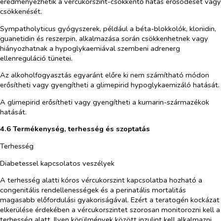
eredményezhetik a vércukorszint-csökkentő hatás erősödését vagy
csökkenését.
Sympatholyticus gyógyszerek, például a béta-blokkolók, klonidin,
guanetidin és reszerpin, alkalmazása során csökkenhetnek vagy
hiányozhatnak a hypoglykaemiával szembeni adrenerg
ellenreguláció tünetei.
Az alkoholfogyasztás egyaránt előre ki nem számítható módon
erősítheti vagy gyengítheti a glimepirid hypoglykaemizáló hatását.
A glimepirid erősítheti vagy gyengítheti a kumarin-származékok
hatását.
4.6 Termékenység, terhesség és szoptatás
Terhesség
Diabetessel kapcsolatos veszélyek
A terhesség alatti kóros vércukorszint kapcsolatba hozható a
congenitális rendellenességek és a perinatális mortalitás
magasabb előfordulási gyakoriságával. Ezért a teratogén kockázat
elkerülése érdekében a vércukorszintet szorosan monitorozni kell a
terhesség alatt. Ilyen körülmények között inzulint kell alkalmazni.