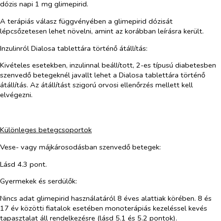
dózis napi 1 mg glimepirid.
A terápiás válasz függvényében a glimepirid dózisát
lépcsőzetesen lehet növelni, amint az korábban leírásra került.
Inzulinról Dialosa tablettára történő átállítás:
Kivételes esetekben, inzulinnal beállított, 2-es típusú diabetesben
szenvedő betegeknél javallt lehet a Dialosa tablettára történő
átállítás. Az átállítást szigorú orvosi ellenőrzés mellett kell
elvégezni.
Különleges betegcsoportok
Vese- vagy májkárosodásban szenvedő betegek:
Lásd 4.3 pont.
Gyermekek és serdülők:
Nincs adat glimepirid használatáról 8 éves alattiak körében. 8 és
17 év közötti fiatalok esetében monoterápiás kezeléssel kevés
tapasztalat áll rendelkezésre (lásd 5.1 és 5.2 pontok).