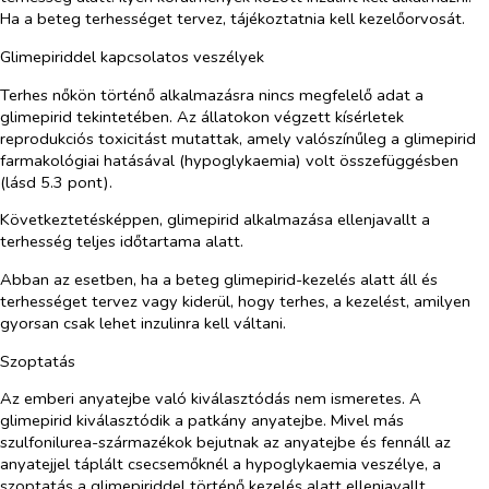
Ha a beteg terhességet tervez, tájékoztatnia kell kezelőorvosát.
Glimepiriddel kapcsolatos veszélyek
Terhes nőkön történő alkalmazásra nincs megfelelő adat a
glimepirid tekintetében. Az állatokon végzett kísérletek
reprodukciós toxicitást mutattak, amely valószínűleg a glimepirid
farmakológiai hatásával (hypoglykaemia) volt összefüggésben
(lásd 5.3 pont).
Következtetésképpen, glimepirid alkalmazása ellenjavallt a
terhesség teljes időtartama alatt.
Abban az esetben, ha a beteg glimepirid-kezelés alatt áll és
terhességet tervez vagy kiderül, hogy terhes, a kezelést, amilyen
gyorsan csak lehet inzulinra kell váltani.
Szoptatás
Az emberi anyatejbe való kiválasztódás nem ismeretes. A
glimepirid kiválasztódik a patkány anyatejbe. Mivel más
szulfonilurea-származékok bejutnak az anyatejbe és fennáll az
anyatejjel táplált csecsemőknél a hypoglykaemia veszélye, a
szoptatás a glimepiriddel történő kezelés alatt ellenjavallt.