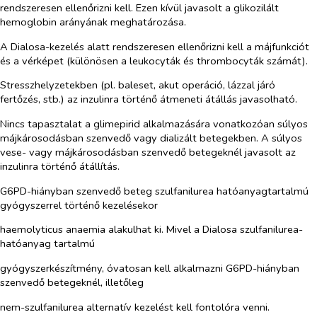
rendszeresen ellenőrizni kell. Ezen kívül javasolt a glikozilált
hemoglobin arányának meghatározása.
A Dialosa-kezelés alatt rendszeresen ellenőrizni kell a májfunkciót
és a vérképet (különösen a leukocyták és thrombocyták számát).
Stresszhelyzetekben (pl. baleset, akut operáció, lázzal járó
fertőzés, stb.) az inzulinra történő átmeneti átállás javasolható.
Nincs tapasztalat a glimepirid alkalmazására vonatkozóan súlyos
májkárosodásban szenvedő vagy dializált betegekben. A súlyos
vese- vagy májkárosodásban szenvedő betegeknél javasolt az
inzulinra történő átállítás.
G6PD-hiányban szenvedő beteg szulfanilurea hatóanyagtartalmú
gyógyszerrel történő kezelésekor
haemolyticus anaemia alakulhat ki. Mivel a Dialosa szulfanilurea-
hatóanyag tartalmú
gyógyszerkészítmény, óvatosan kell alkalmazni G6PD-hiányban
szenvedő betegeknél, illetőleg
nem-szulfanilurea alternatív kezelést kell fontolóra venni.