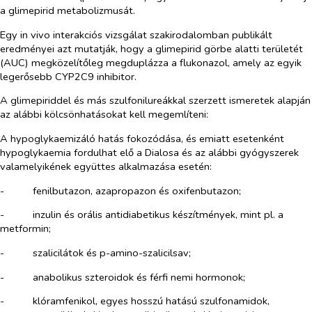
a glimepirid metabolizmusát.
Egy
in vivo
interakciós vizsgálat szakirodalomban publikált
eredményei azt mutatják, hogy a glimepirid görbe alatti területét
(AUC) megközelítőleg megduplázza a flukonazol, amely az egyik
legerősebb CYP2C9 inhibitor.
A glimepiriddel és más szulfonilureákkal szerzett ismeretek alapján
az alábbi kölcsönhatásokat kell megemlíteni:
A hypoglykaemizáló hatás fokozódása, és emiatt esetenként
hypoglykaemia fordulhat elő a Dialosa és az alábbi gyógyszerek
valamelyikének együttes alkalmazása esetén:
-​
fenilbutazon, azapropazon és oxifenbutazon;
-​
inzulin és orális antidiabetikus készítmények, mint pl. a
metformin;
-​
szalicilátok és p-amino-szalicilsav;
-​
anabolikus szteroidok és férfi nemi hormonok;
-​
klóramfenikol, egyes hosszú hatású szulfonamidok,