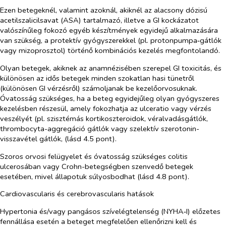
Ezen betegeknél, valamint azoknál, akiknél az alacsony dózisú
acetilszalicilsavat (ASA) tartalmazó, illetve a GI kockázatot
valószínűleg fokozó egyéb készítmények egyidejű alkalmazására
van szükség, a protektív gyógyszerekkel (pl. protonpumpa‑gátlók
vagy mizoprosztol) történő kombinációs kezelés megfontolandó.
Olyan betegek, akiknek az anamnézisében szerepel GI toxicitás, és
különösen az idős betegek minden szokatlan hasi tünetről
(különösen GI vérzésről) számoljanak be kezelőorvosuknak.
Óvatosság szükséges, ha a beteg egyidejűleg olyan gyógyszeres
kezelésben részesül, amely fokozhatja az ulceratio vagy vérzés
veszélyét (pl. szisztémás kortikoszteroidok, véralvadásgátlók,
thrombocyta-aggregáció gátlók vagy szelektív szerotonin-
visszavétel gátlók, (lásd 4.5 pont).
Szoros orvosi felügyelet és óvatosság szükséges colitis
ulcerosában vagy Crohn-betegségben szenvedő betegek
esetében, mivel állapotuk súlyosbodhat (lásd 4.8 pont).
Cardiovascularis és cerebrovascularis hatások
Hypertonia és/vagy pangásos szívelégtelenség (NYHA‑I) előzetes
fennállása esetén a beteget megfelelően ellenőrizni kell és