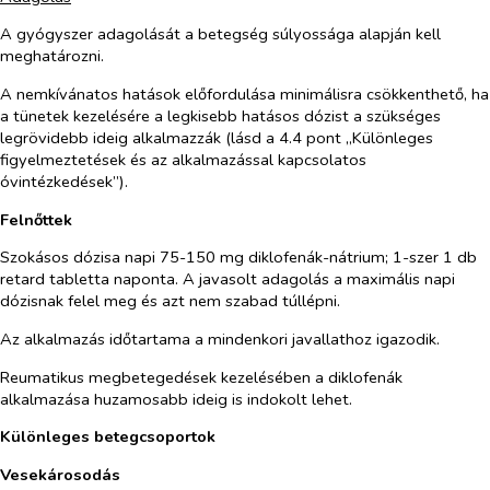
A gyógyszer adagolását a betegség súlyossága alapján kell
meghatározni.
A nemkívánatos hatások előfordulása minimálisra csökkenthető, ha
a tünetek kezelésére a legkisebb hatásos dózist a szükséges
legrövidebb ideig alkalmazzák (lásd a 4.4 pont „Különleges
figyelmeztetések és az alkalmazással kapcsolatos
óvintézkedések”).
Felnőttek
Szokásos dózisa napi 75-150 mg diklofenák-nátrium; 1-szer 1 db
retard tabletta naponta. A javasolt adagolás a maximális napi
dózisnak felel meg és azt nem szabad túllépni.
Az alkalmazás időtartama a mindenkori javallathoz igazodik.
Reumatikus megbetegedések kezelésében a diklofenák
alkalmazása huzamosabb ideig is indokolt lehet.
Különleges betegcsoportok
Vesekárosodás