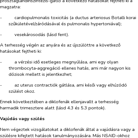
prosztaglandinszintézis-gátló a következő hatásokat fejtheti ki a
magzatra:
-​
cardiopulmonalis toxicitás (a ductus arteriosus Botalli korai
szűkületével/záródásával és pulmonalis hypertoniával);
-​
vesekárosodás (lásd fent).
A terhesség végén az anyára és az újszülöttre a következő
hatásokat fejtheti ki:
-​
a vérzési idő esetleges megnyúlása, ami egy olyan
thrombocyta‑aggregáció ellenes hatás, ami már nagyon kis
dózisok mellett is jelentkezhet;
-​
az uterus contractiók gátlása, ami késői vagy elhúzódó
szülést okoz.
Ennek következtében a diklofenák ellenjavallt a terhesség
harmadik trimesztere alatt (lásd 4.3 és 5.3 pontok).
Vajúdás vagy szülés
Nem végeztek vizsgálatokat a diklofenák által a vajúdásra vagy a
szülésre kifejtett hatások tanulmányozására. Más NSAID-okhoz