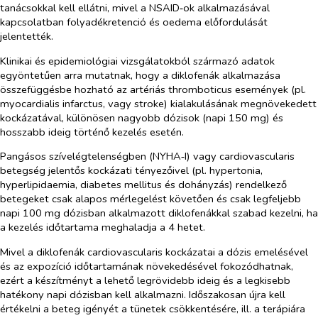
tanácsokkal kell ellátni, mivel a NSAID‑ok alkalmazásával
kapcsolatban folyadékretenció és oedema előfordulását
jelentették.
Klinikai és epidemiológiai vizsgálatokból származó adatok
egyöntetűen arra mutatnak, hogy a diklofenák alkalmazása
összefüggésbe hozható az artériás thromboticus események (pl.
myocardialis infarctus, vagy stroke) kialakulásának megnövekedett
kockázatával, különösen nagyobb dózisok (napi 150 mg) és
hosszabb ideig történő kezelés esetén.
Pangásos szívelégtelenségben (NYHA‑I) vagy cardiovascularis
betegség jelentős kockázati tényezőivel (pl. hypertonia,
hyperlipidaemia, diabetes mellitus és dohányzás) rendelkező
betegeket csak alapos mérlegelést követően és csak legfeljebb
napi 100 mg dózisban alkalmazott diklofenákkal szabad kezelni, ha
a kezelés időtartama meghaladja a 4 hetet.
Mivel a diklofenák cardiovascularis kockázatai a dózis emelésével
és az expozíció időtartamának növekedésével fokozódhatnak,
ezért a készítményt a lehető legrövidebb ideig és a legkisebb
hatékony napi dózisban kell alkalmazni. Időszakosan újra kell
értékelni a beteg igényét a tünetek csökkentésére, ill. a terápiára