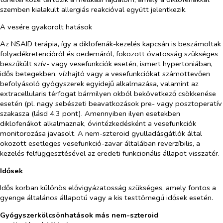
szemben kialakult allergiás reakcióval együtt jelentkezik.
A vesére gyakorolt hatások
Az NSAID terápia, így a diklofenák-kezelés kapcsán is beszámoltak
folyadékretencióról és oedemáról, fokozott óvatosság szükséges
beszűkült szív- vagy vesefunkciók esetén, ismert hypertoniában,
idős betegekben, vízhajtó vagy a vesefunkciókat számottevően
befolyásoló gyógyszerek egyidejű alkalmazása, valamint az
extracellularis térfogat bármilyen okból bekövetkező csökkenése
esetén (pl. nagy sebészeti beavatkozások pre- vagy posztoperatív
szakasza (lásd 4.3 pont). Amennyiben ilyen esetekben
diklofenákot alkalmaznak, óvintézkedésként a vesefunkciók
monitorozása javasolt. A nem-szteroid gyulladásgátlók által
okozott esetleges vesefunkció-zavar általában reverzíbilis, a
kezelés felfüggesztésével az eredeti funkcionális állapot visszatér.
Idősek
Idős korban különös elővigyázatosság szükséges, amely fontos a
gyenge általános állapotú vagy a kis testtömegű idősek esetén.
Gyógyszerkölcsönhatások más nem-szteroid