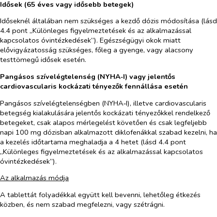
Idősek (65 éves vagy idősebb betegek)
Időseknél általában nem szükséges a kezdő dózis módosítása (lásd
4.4 pont „Különleges figyelmeztetések és az alkalmazással
kapcsolatos óvintézkedések”). Egészségügyi okok miatt
elővigyázatosság szükséges, főleg a gyenge, vagy alacsony
testtömegű idősek esetén.
Pangásos szívelégtelenség (NYHA‑I) vagy jelentős
cardiovascularis kockázati tényezők fennállása esetén
Pangásos szívelégtelenségben (NYHA‑I), illetve cardiovascularis
betegség kialakulására jelentős kockázati tényezőkkel rendelkező
betegeket, csak alapos mérlegelést követően és csak legfeljebb
napi 100 mg dózisban alkalmazott diklofenákkal szabad kezelni, ha
a kezelés időtartama meghaladja a 4 hetet (lásd 4.4 pont
„Különleges figyelmeztetések és az alkalmazással kapcsolatos
óvintézkedések”).
Az alkalmazás módja
A tablettát folyadékkal együtt kell bevenni, lehetőleg étkezés
közben, és nem szabad megfelezni, vagy szétrágni.