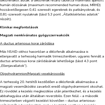
diklofenákot adtak: a diklofenák retard tabletta maximális ajánlott
humán dózisának (maximum recommended human dose, MRHD)
hozzávetőlegesen 0,41-szeresét egereknek és patkányoknak, és
0,81-szeresét nyulaknak (lásd 5.3 pont „Állatkísérletes adatok”
részét).
Klinikai megfontolások
Magzati nemkívánatos gyógyszerreakciók
A ductus arteriosus korai záródása
Más NSAID-okhoz hasonlóan a diklofenák alkalmazása is
ellenjavallt a terhesség harmadik trimeszterében, ugyanis fennáll a
ductus arteriosus korai záródásának lehetősége (lásd 4.3 pont
„Ellenjavallatok”).
Oligohydramnion/Magzati vesekárosodás
A terhesség 20. hetétől kezdődően a diklofenák alkalmazása a
magzati veseműködési zavarból eredő oligohydramniont okozhat.
Ez röviddel a kezelés megkezdése után jelentkezhet, és a kezelés
abbahagyása után általában reverzibilis. Ezen felül – a második
trimeszterben végzett kezelést követően – ductus arteriosus-