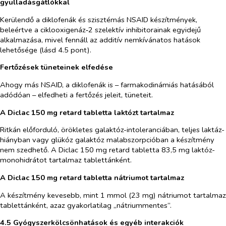
gyulladásgátlókkal
Kerülendő a diklofenák és szisztémás NSAID készítmények,
beleértve a ciklooxigenáz‑2 szelektív inhibitorainak egyidejű
alkalmazása, mivel fennáll az additív nemkívánatos hatások
lehetősége (lásd 4.5 pont).
Fertőzések tüneteinek elfedése
Ahogy más NSAID, a diklofenák is – farmakodinámiás hatásából
adódóan – elfedheti a fertőzés jeleit, tüneteit.
A Diclac 150 mg retard tabletta laktózt tartalmaz
Ritkán előforduló, örökletes galaktóz-intoleranciában, teljes laktáz-
hiányban vagy glükóz galaktóz malabszorpcióban a készítmény
nem szedhető. A Diclac 150 mg retard tabletta 83,5 mg laktóz-
monohidrátot tartalmaz tablettánként.
A Diclac 150 mg retard tabletta nátriumot tartalmaz
A készítmény kevesebb, mint 1 mmol (23 mg) nátriumot tartalmaz
tablettánként, azaz gyakorlatilag „nátriummentes”.
4.5 Gyógyszerkölcsönhatások és egyéb interakciók