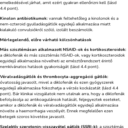
emelkedésével járhat, amit ezért gyakran ellenőrizni kell (lásd
4.4 pont).
Kinolon antibiotikumok:
vannak feltehetőleg a kinolonok és a
nem-szteroid gyulladásgátlók egyidejű alkalmazása miatt
kialakuló convulsiókról szóló, izolált beszámolók.
Mérlegelendő, előre várható kölcsönhatások
Más szisztémásan alkalmazott NSAID-ok és kortikoszteroidok
:
a diklofenák és más szisztémás NSAID-ok, vagy kortikoszteroidok
egyidejű alkalmazása növelheti az emésztőrendszert érintő
nemkívánatos hatások gyakoriságát (lásd 4.4 pont).
Véralvadásgátlók és thrombocyta-aggregáció gátlók
:
óvatosság javasolt, mivel a diklofenák és ezen gyógyszerek
egyidejű alkalmazása fokozhatja a vérzés kockázatát (lásd 4.4
pont). Bár klinikai vizsgálatok nem utalnak arra, hogy a diklofenák
befolyásolja az antikoagulánsok hatását, feljegyeztek eseteket,
amikor a diklofenák és véralvadásgátlók egyidejű alkalmazása
növelte a haemorrhagia veszélyét. Ennek megfelelően ezen
betegek szoros követése javasolt.
Szelektív szerotonin-visszavétel gátlók (SSRI-k):
a szisztémás