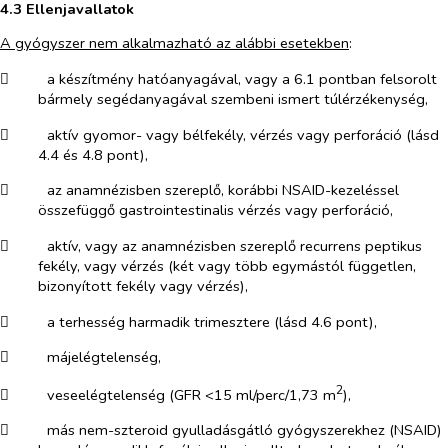
4.3 Ellenjavallatok
A gyógyszer nem alkalmazható az alábbi esetekben
:
​
a készítmény hatóanyagával, vagy a 6.1 pontban felsorolt
bármely segédanyagával szembeni ismert túlérzékenység,
​
aktív gyomor- vagy bélfekély, vérzés vagy perforáció (lásd
4.4 és 4.8 pont),
​
az anamnézisben szereplő, korábbi NSAID-kezeléssel
összefüggő gastrointestinalis vérzés vagy perforáció,
​
aktív, vagy az anamnézisben szereplő recurrens peptikus
fekély, vagy vérzés (két vagy több egymástól független,
bizonyított fekély vagy vérzés),
​
a terhesség harmadik trimesztere (lásd 4.6 pont),
​
májelégtelenség,
2
​
veseelégtelenség (GFR <15 ml/perc/1,73 m
),
​
más nem-szteroid gyulladásgátló gyógyszerekhez (NSAID)