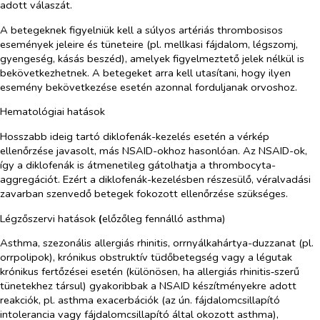
adott válaszát.
A betegeknek figyelniük kell a súlyos artériás thrombosisos
események jeleire és tüneteire (pl. mellkasi fájdalom, légszomj,
gyengeség, kásás beszéd), amelyek figyelmeztető jelek nélkül is
bekövetkezhetnek. A betegeket arra kell utasítani, hogy ilyen
esemény bekövetkezése esetén azonnal forduljanak orvoshoz.
Hematológiai hatások
Hosszabb ideig tartó diklofenák-kezelés esetén a vérkép
ellenőrzése javasolt, más NSAID-okhoz hasonlóan. Az NSAID-ok,
így a diklofenák is átmenetileg gátolhatja a thrombocyta-
aggregációt. Ezért a diklofenák-kezelésben részesülő, véralvadási
zavarban szenvedő betegek fokozott ellenőrzése szükséges.
Légzőszervi hatások
(
előzőleg fennálló asthma)
Asthma, szezonális allergiás rhinitis, orrnyálkahártya-duzzanat (pl.
orrpolipok), krónikus obstruktív tüdőbetegség vagy a légutak
krónikus fertőzései esetén (különösen, ha allergiás rhinitis‑szerű
tünetekhez társul) gyakoribbak a NSAID készítményekre adott
reakciók, pl. asthma exacerbációk (az ún. fájdalomcsillapító
intolerancia vagy fájdalomcsillapító által okozott asthma),