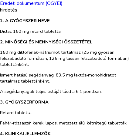
Eredeti dokumentum (OGYEI)
hirdetés
1. A GYÓGYSZER NEVE
Diclac 150 mg retard tabletta
2. MINŐSÉGI ÉS MENNYISÉGI ÖSSZETÉTEL
150 mg diklofenák-nátriumot tartalmaz
(25 mg gyorsan
felszabaduló formában, 125 mg lassan felszabaduló formában)
tablettánként
.
Ismert hatású segédanyag:
83,5 mg laktóz-monohidrátot
tartalmaz tablettánként.
A segédanyagok teljes listáját lásd a 6.1 pontban.
3. GYÓGYSZERFORMA
Retard tabletta.
Fehér-rózsaszín kerek, lapos, metszett élű, kétrétegű tabletták.
4. KLINIKAI JELLEMZŐK