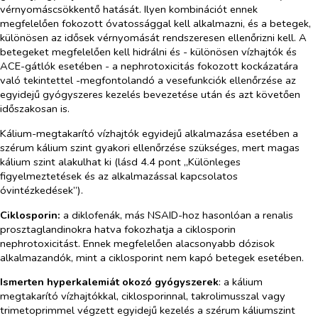
vérnyomáscsökkentő hatását. Ilyen kombinációt ennek
megfelelően fokozott óvatossággal kell alkalmazni, és a betegek,
különösen az idősek vérnyomását rendszeresen ellenőrizni kell. A
betegeket megfelelően kell hidrálni és - különösen vízhajtók és
ACE-gátlók esetében - a nephrotoxicitás fokozott kockázatára
való tekintettel -megfontolandó a vesefunkciók ellenőrzése az
egyidejű gyógyszeres kezelés bevezetése után és azt követően
időszakosan is.
Kálium-megtakarító vízhajtók egyidejű alkalmazása esetében a
szérum kálium szint gyakori ellenőrzése szükséges, mert magas
kálium szint alakulhat ki (lásd 4.4 pont „Különleges
figyelmeztetések és az alkalmazással kapcsolatos
óvintézkedések”).
Ciklosporin:
a diklofenák, más NSAID-hoz hasonlóan a renalis
prosztaglandinokra hatva fokozhatja a ciklosporin
nephrotoxicitást. Ennek megfelelően alacsonyabb dózisok
alkalmazandók, mint a ciklosporint nem kapó betegek esetében.
Ismerten hyperkalemiát okozó gyógyszerek
: a kálium
megtakarító vízhajtókkal, ciklosporinnal, takrolimusszal vagy
trimetoprimmel végzett egyidejű kezelés a szérum káliumszint