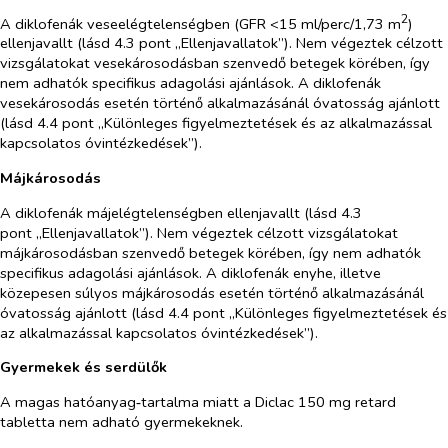
2
A diklofenák veseelégtelenségben (GFR <15 ml/perc/1,73 m
)
ellenjavallt (lásd 4.3 pont „Ellenjavallatok”). Nem végeztek célzott
vizsgálatokat vesekárosodásban szenvedő betegek körében, így
nem adhatók specifikus adagolási ajánlások. A diklofenák
vesekárosodás esetén történő alkalmazásánál óvatosság ajánlott
(lásd 4.4 pont „Különleges figyelmeztetések és az alkalmazással
kapcsolatos óvintézkedések”).
Májkárosodás
A diklofenák májelégtelenségben ellenjavallt (lásd 4.3
pont „Ellenjavallatok”). Nem végeztek célzott vizsgálatokat
májkárosodásban szenvedő betegek körében, így nem adhatók
specifikus adagolási ajánlások. A diklofenák enyhe, illetve
közepesen súlyos májkárosodás esetén történő alkalmazásánál
óvatosság ajánlott (lásd 4.4 pont „Különleges figyelmeztetések és
az alkalmazással kapcsolatos óvintézkedések”).
Gyermekek és serdülők
A magas hatóanyag‑tartalma miatt a Diclac 150 mg retard
tabletta nem adható gyermekeknek.