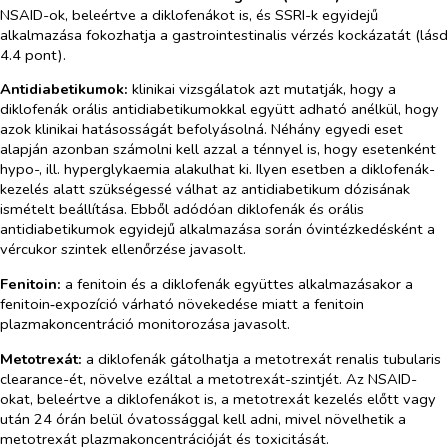
NSAID-ok, beleértve a diklofenákot is, és SSRI-k egyidejű
alkalmazása fokozhatja a gastrointestinalis vérzés kockázatát (lásd
4.4 pont).
Antidiabetikumok:
klinikai vizsgálatok azt mutatják, hogy a
diklofenák orális antidiabetikumokkal együtt adható anélkül, hogy
azok klinikai hatásosságát befolyásolná. Néhány egyedi eset
alapján azonban számolni kell azzal a ténnyel is, hogy esetenként
hypo-, ill. hyperglykaemia alakulhat ki. Ilyen esetben a diklofenák-
kezelés alatt szükségessé válhat az antidiabetikum dózisának
ismételt beállítása. Ebből adódóan diklofenák és orális
antidiabetikumok egyidejű alkalmazása során óvintézkedésként a
vércukor szintek ellenőrzése javasolt.
Fenitoin:
a fenitoin és a diklofenák együttes alkalmazásakor a
fenitoin‑expozíció várható növekedése miatt a fenitoin
plazmakoncentráció monitorozása javasolt.
Metotrexát:
a diklofenák gátolhatja a metotrexát renalis tubularis
clearance-ét, növelve ezáltal a metotrexát-szintjét. Az NSAID-
okat, beleértve a diklofenákot is, a metotrexát kezelés előtt vagy
után 24 órán belül óvatossággal kell adni, mivel növelhetik a
metotrexát plazmakoncentrációját és toxicitását.