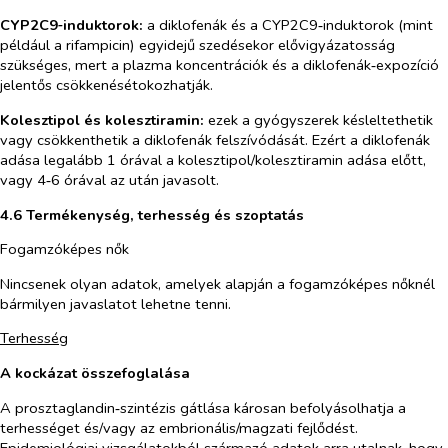
CYP2C9‑induktorok:
a diklofenák és a CYP2C9‑induktorok (mint
például a rifampicin) egyidejű szedésekor elővigyázatosság
szükséges, mert a plazma koncentrációk és a diklofenák‑expozíció
jelentős csökkenésétokozhatják.
Kolesztipol és kolesztiramin:
ezek a gyógyszerek késleltethetik
vagy csökkenthetik a diklofenák felszívódását. Ezért a diklofenák
adása legalább 1 órával a kolesztipol/kolesztiramin adása előtt,
vagy 4‑6 órával az után javasolt.
4.6 Termékenység, terhesség és szoptatás
Fogamzóképes nők
Nincsenek olyan adatok, amelyek alapján a fogamzóképes nőknél
bármilyen javaslatot lehetne tenni.
Terhesség
A kockázat összefoglalása
A prosztaglandin‑szintézis gátlása károsan befolyásolhatja a
terhességet és/vagy az embrionális/magzati fejlődést.
Epidemiológiai vizsgálatokból származó adatok arra utalnak, hogy