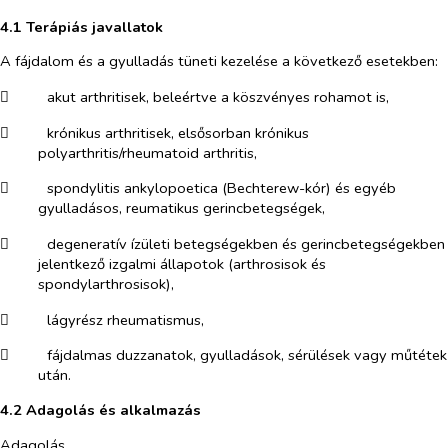
4.1 Terápiás javallatok
A fájdalom és a gyulladás tüneti kezelése a következő esetekben:
​
akut arthritisek, beleértve a köszvényes rohamot is,
​
krónikus arthritisek, elsősorban krónikus
polyarthritis/rheumatoid arthritis,
​
spondylitis ankylopoetica (Bechterew-kór) és egyéb
gyulladásos, reumatikus gerincbetegségek,
​
degeneratív ízületi betegségekben és gerincbetegségekben
jelentkező izgalmi állapotok (arthrosisok és
spondylarthrosisok),
​
lágyrész rheumatismus,
​
fájdalmas duzzanatok, gyulladások, sérülések vagy műtétek
után.
4.2 Adagolás és alkalmazás
Adagolás