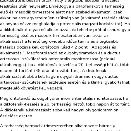
szűkületről is beszámoltak, mely a legtöbb esetben a kezelés
leállítása után helyreállt. Ennélfogva a diklofenákot a terhesség
első és második trimesztere alatt nem szabad alkalmazni, csak
akkor, ha erre egyértelműen szükség van (a várható terápiás előny
az anyára nézve meghaladja a potenciális magzati kockázatot). Ha
a diklofenákot olyan nő alkalmazza, aki teherbe próbál esni, vagy a
terhesség első és második trimeszterében van, akkor az
alkalmazást a lehető legrövidebb időtartamra és a legkisebb
hatásos dózisra kell korlátozni (lásd 4.2 pont: „Adagolás és
alkalmazás”). Megfontolandó az oligohydramnion és a ductus
arteriosus- szűkületének antenatalis monitorozása (például
ultrahanggal), ha a diklofenák-kezelés a 20. terhességi héttől több
napon át történt (48 óránál tovább tart). A diklofenák
alkalmazását abba kell hagyni olygohidramnion vagy ductus
arteriosus- szűkületének észlelése esetén és a klinikai gyakorlatnak
megfelelő követést kell végezni.
Megfontolandó az oligohydramnion antenatalis monitorozása, ha
a diklofenák-kezelés a 20. terhességi héttől több napon át történt.
A diklofenák alkalmazását abba kell hagyni olygohidramnion
észlelése esetén.
A terhesség harmadik trimeszterében alkalmazott bármely