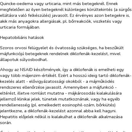
Quincke‑oedema vagy urticaria, mint más betegeknél. Ennek
megfelelően az ilyen betegeknél különleges körültekintés (a sürgős
ellátásra való felkészülés) javasolt. Ez érvényes azon betegekre is,
akik más anyagokra allergiásak, pl. bőrreakciók, viszketés vagy
urticaria formájában.
Hepatobiliáris hatások
Szoros orvosi felügyelet és óvatosság szükséges, ha beszűkült
májfunkciójú betegeknek rendelnek diklofenák-kezelést, mivel
állapotuk súlyosbodhat.
Ahogy az NSAID készítmények, így a diklofenák is emelheti egy
vagy több májenzim-értékét. Ezért a hosszú ideig tartó diklofenák-
kezelés alatt - elővigyázatossági okokból - a májműködés
rendszeres ellenőrzése javasolt. Amennyiben a májfunkció -
eltérést, illetve romlást mutatna - májkárosodás kialakulására
jellemző klinikai jelek, tünetek mutatkoznának, vagy ha egyéb
rendellenesség (pl. emelkedett eosinophil-szám, bőrkiütés)
jelentkezne, a diklofenák-kezelést azonnal abba kell hagyni.
Hepatitis előjelek nélkül is kialakulhat a diklofenák alkalmazása
során.