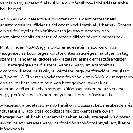
vérzés vagy ulceráció alakul ki, a diklofenák további adását abba
kell hagyni.
Az NSAID-ok, beleértve a diklofenákot, a gastrointestinalis
anastomosis insufficientia fokozott kockázatával járhatnak. Szoros
orvosi felügyelet és körültekintés javasolt, amennyiben
gastrointestinalis műtétet követően diklofenákot alkalmaznak.
Mint minden NSAID, így a diklofenák esetén is szoros orvosi
felügyelet és különleges körültekintés szükséges, ha olyan beteg
számára rendelnek diklofenák-kezelést, akinek emésztőrendszeri
(GI) betegségre utaló tünetei vannak, vagy az anamnézise
gyomor-, illetve bélfekélyre, vérzésre vagy perforációra utal (lásd
4.8 pont). A GI vérzés kockázata fokozódik az NSAID-ok magasabb
dózisai mellett, valamint olyan betegekben, akiknek az
anamnézisében fekély szerepel, különösen akkor, ha az vérzéses
vagy perforációs szövődménnyel járt illetve idősekben is.
A kezelést a legalacsonyabb hatékony dózissal kell megkezdeni és
folytatni a GI toxicitás kockázatának csökkentésére olyan
betegekben, akiknek az anamnézisében fekély szerepel, különösen
akkor, ha az vérzéses vagy perforációs szövődménnyel járt, illetve
idősekben is.