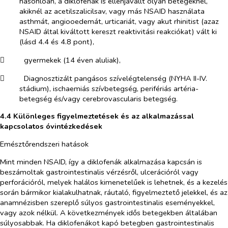
hasonlóan, a diklofenák is ellenjavallt olyan betegeknél,
akiknél az acetilszalicilsav, vagy más NSAID használata
asthmát, angiooedemát, urticariát, vagy akut rhinitist (azaz
NSAID által kiváltott kereszt reaktivitási reakciókat) vált ki
(lásd 4.4 és 4.8 pont),
​
gyermekek (14 éven aluliak),
​
Diagnosztizált pangásos szívelégtelenség (NYHA II-IV.
stádium), ischaemiás szívbetegség, perifériás artéria-
betegség és/vagy cerebrovascularis betegség.
4.4 Különleges figyelmeztetések és az alkalmazással
kapcsolatos óvintézkedések
Emésztőrendszeri hatások
Mint minden NSAID, így a diklofenák alkalmazása kapcsán is
beszámoltak gastrointestinalis vérzésről, ulcerációról vagy
perforációról, melyek halálos kimenetelűek is lehetnek, és a kezelés
során bármikor kialakulhatnak, ráutaló, figyelmeztető jelekkel, és az
anamnézisben szereplő súlyos gastrointestinalis eseményekkel,
vagy azok nélkül. A következmények idős betegekben általában
súlyosabbak. Ha diklofenákot kapó betegben gastrointestinalis