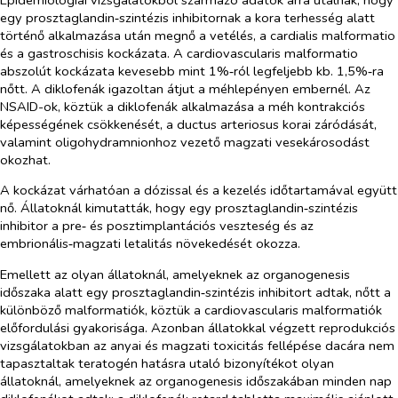
egy prosztaglandin‑szintézis inhibitornak a kora terhesség alatt
történő alkalmazása után megnő a vetélés, a cardialis malformatio
és a gastroschisis kockázata. A cardiovascularis malformatio
abszolút kockázata kevesebb mint 1%‑ról legfeljebb kb. 1,5%‑ra
nőtt. A diklofenák igazoltan átjut a méhlepényen embernél. Az
NSAID-ok, köztük a diklofenák alkalmazása a méh kontrakciós
képességének csökkenését, a ductus arteriosus korai záródását,
valamint oligohydramnionhoz vezető magzati vesekárosodást
okozhat.
A kockázat várhatóan a dózissal és a kezelés időtartamával együtt
nő. Állatoknál kimutatták, hogy egy prosztaglandin‑szintézis
inhibitor a pre‑ és posztimplantációs veszteség és az
embrionális‑magzati letalitás növekedését okozza.
Emellett az olyan állatoknál, amelyeknek az organogenesis
időszaka alatt egy prosztaglandin‑szintézis inhibitort adtak, nőtt a
különböző malformatiók, köztük a cardiovascularis malformatiók
előfordulási gyakorisága. Azonban állatokkal végzett reprodukciós
vizsgálatokban az anyai és magzati toxicitás fellépése dacára nem
tapasztaltak teratogén hatásra utaló bizonyítékot olyan
állatoknál, amelyeknek az organogenesis időszakában minden nap