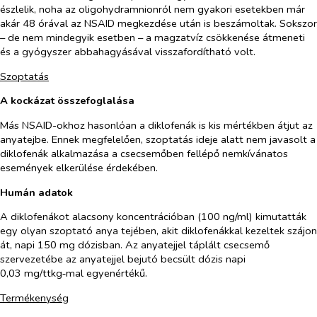
észlelik, noha az oligohydramnionról nem gyakori esetekben már
akár 48 órával az NSAID megkezdése után is beszámoltak. Sokszor
– de nem mindegyik esetben – a magzatvíz csökkenése átmeneti
és a gyógyszer abbahagyásával visszafordítható volt.
Szoptatás
A kockázat összefoglalása
Más NSAID-okhoz hasonlóan a diklofenák is kis mértékben átjut az
anyatejbe. Ennek megfelelően, szoptatás ideje alatt nem javasolt a
diklofenák alkalmazása a csecsemőben fellépő nemkívánatos
események elkerülése érdekében.
Humán adatok
A diklofenákot alacsony koncentrációban (100 ng/ml) kimutatták
egy olyan szoptató anya tejében,
akit diklofenákkal kezeltek szájon
át, napi 150 mg dózisban
. Az anyatejjel táplált csecsemő
szervezetébe az anyatejjel bejutó becsült dózis napi
0,03 mg/ttkg‑mal egyenértékű.
Termékenység