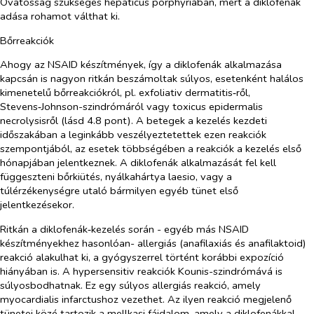
Óvatosság szükséges hepaticus porphyriában, mert a diklofenák
adása rohamot válthat ki.
Bőrreakciók
Ahogy az NSAID készítmények, így a diklofenák alkalmazása
kapcsán is nagyon ritkán beszámoltak súlyos, esetenként halálos
kimenetelű bőrreakciókról, pl. exfoliativ dermatitis‑ről,
Stevens‑Johnson-szindrómáról vagy toxicus epidermalis
necrolysisről (lásd 4.8 pont). A betegek a kezelés kezdeti
időszakában a leginkább veszélyeztetettek ezen reakciók
szempontjából, az esetek többségében a reakciók a kezelés első
hónapjában jelentkeznek. A diklofenák alkalmazását fel kell
függeszteni bőrkiütés, nyálkahártya laesio, vagy a
túlérzékenységre utaló bármilyen egyéb tünet első
jelentkezésekor.
Ritkán a diklofenák‑kezelés során - egyéb más NSAID
készítményekhez hasonlóan- allergiás (anafilaxiás és anafilaktoid)
reakció alakulhat ki, a gyógyszerrel történt korábbi expozíció
hiányában is. A hypersensitiv reakciók Kounis-szindrómává is
súlyosbodhatnak. Ez egy súlyos allergiás reakció, amely
myocardialis infarctushoz vezethet. Az ilyen reakció megjelenő
tünetei közé tartozik a mellkasi fájdalom, amely a diklofenákkal