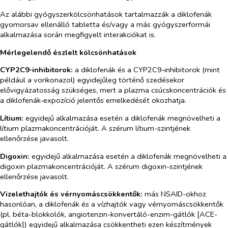
Az alábbi gyógyszerkölcsönhatások tartalmazzák a diklofenák
gyomorsav ellenálló tabletta és/vagy a más gyógyszerformái
alkalmazása során megfigyelt interakciókat is.
Mérlegelendő észlelt kölcsönhatások
CYP2C9‑inhibitorok:
a diklofenák és a CYP2C9‑inhibitorok (mint
például a vorikonazol) egyidejűleg történő szedésekor
elővigyázatosság szükséges, mert a plazma csúcskoncentrációk és
a diklofenák‑expozíció jelentős emelkedését okozhatja.
Lítium:
egyidejű alkalmazása esetén a diklofenák megnövelheti a
lítium plazmakoncentrációját. A szérum lítium-szintjének
ellenőrzése javasolt.
Digoxin
:
egyidejű alkalmazása esetén a diklofenák megnövelheti a
digoxin plazmakoncentrációját. A szérum digoxin-szintjének
ellenőrzése javasolt.
Vizelethajtók és vérnyomáscsökkentők:
más NSAID-okhoz
hasonlóan, a diklofenák és a vízhajtók vagy vérnyomáscsökkentők
(pl. béta-blokkolók, angiotenzin-konvertáló-enzim-gátlók [ACE-
gátlók]) egyidejű alkalmazása csökkentheti ezen készítmények