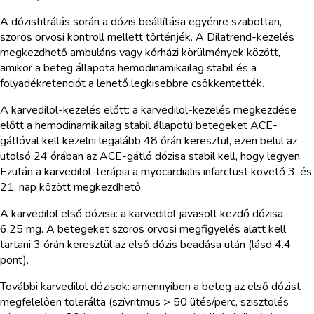
A dózistitrálás során a dózis beállítása egyénre szabottan,
szoros orvosi kontroll mellett történjék. A Dilatrend-kezelés
megkezdhető ambuláns vagy kórházi körülmények között,
amikor a beteg állapota hemodinamikailag stabil és a
folyadékretenciót a lehető legkisebbre csökkentették.
A karvedilol-kezelés előtt: a karvedilol-kezelés megkezdése
előtt a hemodinamikailag stabil állapotú betegeket ACE-
gátlóval kell kezelni legalább 48 órán keresztül, ezen belül az
utolsó 24 órában az ACE-gátló dózisa stabil kell, hogy legyen.
Ezután a karvedilol-terápia a myocardialis infarctust követő 3. és
21. nap között megkezdhető.
A karvedilol első dózisa: a karvedilol javasolt kezdő dózisa
6,25 mg. A betegeket szoros orvosi megfigyelés alatt kell
tartani 3 órán keresztül az első dózis beadása után (lásd 4.4
pont).
További karvedilol dózisok: amennyiben a beteg az első dózist
megfelelően tolerálta (szívritmus > 50 ütés/perc, szisztolés