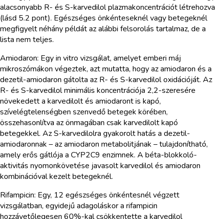
alacsonyabb R- és S-karvedilol plazmakoncentrációt létrehozva
(lásd 5.2 pont). Egészséges önkénteseknél vagy betegeknél
megfigyelt néhány példát az alábbi felsorolás tartalmaz, de a
lista nem teljes.
Amiodaron: Egy in vitro vizsgálat, amelyet emberi máj
mikroszómákon végeztek, azt mutatta, hogy az amiodaron és a
dezetil-amiodaron gátolta az R- és S-karvedilol oxidációját. Az
R- és S-karvedilol minimális koncentrációja 2,2-szeresére
növekedett a karvedilolt és amiodaront is kapó,
szívelégtelenségben szenvedő betegek körében,
összehasonlítva az önmagában csak karvedilolt kapó
betegekkel. Az S-karvedilolra gyakorolt hatás a dezetil-
amiodaronnak – az amiodaron metabolitjának – tulajdonítható,
amely erős gátlója a CYP2C9 enzimnek. A béta-blokkoló-
aktivitás nyomonkövetése javasolt karvedilol és amiodaron
kombinációval kezelt betegeknél.
Rifampicin: Egy, 12 egészséges önkéntesnél végzett
vizsgálatban, egyidejű adagoláskor a rifampicin
hozzávetőlegesen 60%-kal csökkentette a karvedilol