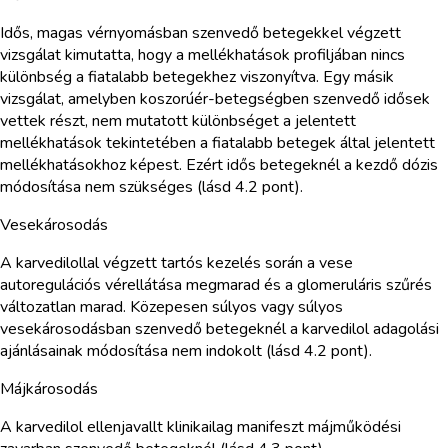
Idős, magas vérnyomásban szenvedő betegekkel végzett
vizsgálat kimutatta, hogy a mellékhatások profiljában nincs
különbség a fiatalabb betegekhez viszonyítva. Egy másik
vizsgálat, amelyben koszorúér-betegségben szenvedő idősek
vettek részt, nem mutatott különbséget a jelentett
mellékhatások tekintetében a fiatalabb betegek által jelentett
mellékhatásokhoz képest. Ezért idős betegeknél a kezdő dózis
módosítása nem szükséges (lásd 4.2 pont).
Vesekárosodás
A karvedilollal végzett tartós kezelés során a vese
autoregulációs vérellátása megmarad és a glomeruláris szűrés
változatlan marad. Közepesen súlyos vagy súlyos
vesekárosodásban szenvedő betegeknél a karvedilol adagolási
ajánlásainak módosítása nem indokolt (lásd 4.2 pont).
Májkárosodás
A karvedilol ellenjavallt klinikailag manifeszt májműködési