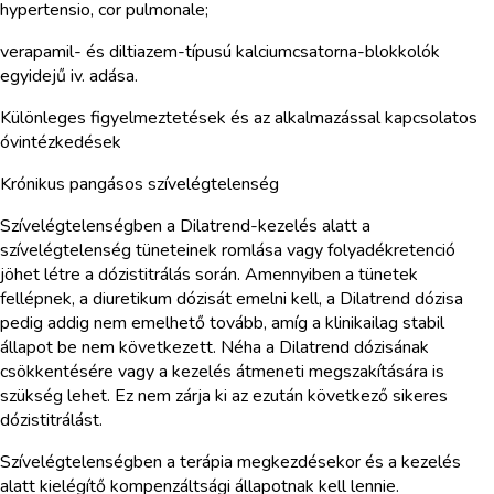
hypertensio, cor pulmonale;
verapamil- és diltiazem-típusú kalciumcsatorna-blokkolók
egyidejű iv. adása.
Különleges figyelmeztetések és az alkalmazással kapcsolatos
óvintézkedések
Krónikus pangásos szívelégtelenség
Szívelégtelenségben a Dilatrend-kezelés alatt a
szívelégtelenség tüneteinek romlása vagy folyadékretenció
jöhet létre a dózistitrálás során. Amennyiben a tünetek
fellépnek, a diuretikum dózisát emelni kell, a Dilatrend dózisa
pedig addig nem emelhető tovább, amíg a klinikailag stabil
állapot be nem következett. Néha a Dilatrend dózisának
csökkentésére vagy a kezelés átmeneti megszakítására is
szükség lehet. Ez nem zárja ki az ezután következő sikeres
dózistitrálást.
Szívelégtelenségben a terápia megkezdésekor és a kezelés
alatt kielégítő kompenzáltsági állapotnak kell lennie.