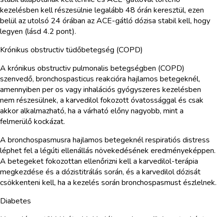
kezelésben kell részesülnie legalább 48 órán keresztül, ezen
belül az utolsó 24 órában az ACE-gátló dózisa stabil kell, hogy
legyen (lásd 4.2 pont).
Krónikus obstructiv tüdőbetegség (COPD)
A krónikus obstructiv pulmonalis betegségben (COPD)
szenvedő, bronchospasticus reakcióra hajlamos betegeknél,
amennyiben per os vagy inhalációs gyógyszeres kezelésben
nem részesülnek, a karvedilol fokozott óvatossággal és csak
akkor alkalmazható, ha a várható előny nagyobb, mint a
felmerülő kockázat.
A bronchospasmusra hajlamos betegeknél respiratiós distress
léphet fel a légúti ellenállás növekedésének eredményeképpen.
A betegeket fokozottan ellenőrizni kell a karvedilol-terápia
megkezdése és a dózistitrálás során, és a karvedilol dózisát
csökkenteni kell, ha a kezelés során bronchospasmust észlelnek.
Diabetes