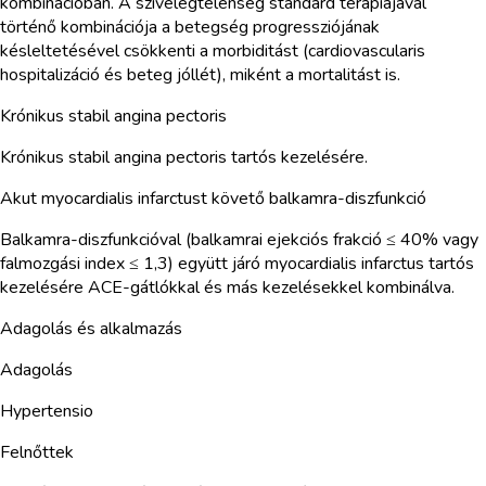
kombinációban. A szívelégtelenség standard terápiájával
történő kombinációja a betegség progressziójának
késleltetésével csökkenti a morbiditást (cardiovascularis
hospitalizáció és beteg jóllét), miként a mortalitást is.
Krónikus stabil angina pectoris
Krónikus stabil angina pectoris tartós kezelésére.
Akut myocardialis infarctust követő balkamra-diszfunkció
Balkamra-diszfunkcióval (balkamrai ejekciós frakció ≤ 40% vagy
falmozgási index ≤ 1,3) együtt járó myocardialis infarctus tartós
kezelésére ACE-gátlókkal és más kezelésekkel kombinálva.
Adagolás és alkalmazás
Adagolás
Hypertensio
Felnőttek