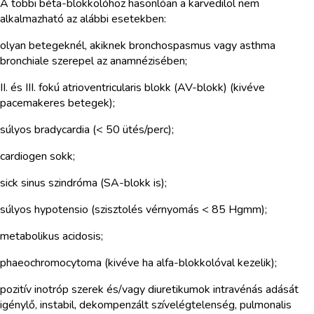
A többi béta-blokkolóhoz hasonlóan a karvedilol nem
alkalmazható az alábbi esetekben:
olyan betegeknél, akiknek bronchospasmus vagy asthma
bronchiale szerepel az anamnézisében;
II. és III. fokú atrioventricularis blokk (AV-blokk) (kivéve
pacemakeres betegek);
súlyos bradycardia (< 50 ütés/perc);
cardiogen sokk;
sick sinus szindróma (SA-blokk is);
súlyos hypotensio (szisztolés vérnyomás < 85 Hgmm);
metabolikus acidosis;
phaeochromocytoma (kivéve ha alfa-blokkolóval kezelik);
pozitív inotróp szerek és/vagy diuretikumok intravénás adását
igénylő, instabil, dekompenzált szívelégtelenség, pulmonalis