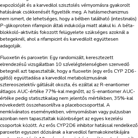
expozícióját és a karvedilol szisztolés vérnyomásra gyakorolt
hatásának csökkenését figyelték meg. A hatásmechanizmus
nem ismert, de lehetséges, hogy a bélben található (intestinalis)
P-glikoprotein rifampicin általi indukciója miatt alakul ki. A béta-
blokkoló-aktivitás fokozott felügyelete szükséges azoknál a
betegeknél, ahol a rifampicint és karvedilolt együttesen
adagolják.
Fluoxetin és paroxetin: Egy randomizált, keresztezett
elrendezésű vizsgálatban 10 szívelégtelenségben szenvedő
betegnél azt tapasztalták, hogy a fluoxetin (egy erős CYP 2D6-
gátló) együttadása a karvedilol metabolizmusának
sztereoszelektív gátlását okozta, és ezáltal az R-enantiomer
átlagos AUC-értéke 77%-kal megnőtt, az S-enantiomer AUC-
értéke pedig statisztikailag nem jelentős mértékben, 35%-kal
növekedett összehasonlítva a placebocsoporttal. A
nemkívánatos eseményekben, vérnyomásban vagy pulzusban
azonban nem tapasztaltak különbséget az egyes kezelési
csoportok között. Az erős CYP2D6 inhibitor hatással rendelkező
paroxetin egyszeri dózisának a karvedilol farmakokinetikájára