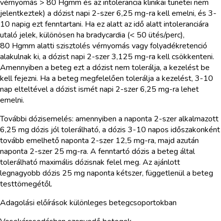
vérnyomás > 80 Hgmm és az intolerancia klinikai tünetei nem
jelentkeztek) a dózist napi 2-szer 6,25 mg-ra kell emelni, és 3-
10 napig ezt fenntartani. Ha ez alatt az idő alatt intoleranciára
utaló jelek, különösen ha bradycardia (< 50 ütés/perc),
80 Hgmm alatti szisztolés vérnyomás vagy folyadékretenció
alakulnak ki, a dózist napi 2-szer 3,125 mg-ra kell csökkenteni.
Amennyiben a beteg ezt a dózist nem tolerálja, a kezelést be
kell fejezni. Ha a beteg megfelelően tolerálja a kezelést, 3-10
nap elteltével a dózist ismét napi 2-szer 6,25 mg-ra lehet
emelni.
További dózisemelés: amennyiben a naponta 2-szer alkalmazott
6,25 mg dózis jól tolerálható, a dózis 3-10 napos időszakonként
tovább emelhető naponta 2-szer 12,5 mg-ra, majd azután
naponta 2-szer 25 mg-ra. A fenntartó dózis a beteg által
tolerálható maximális dózisnak felel meg. Az ajánlott
legnagyobb dózis 25 mg naponta kétszer, függetlenül a beteg
testtömegétől.
Adagolási előírások különleges betegcsoportokban