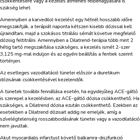
csökkentésére vagy a kezelés átmeneti félbehagyására is
szükség lehet.
Amennyiben a karvedilol-kezelést egy hétnél hosszabb időre
megszakítják, a terápiát naponta kétszeri kisebb dózissal kell
újraindítani, majd a szokásos titrálási sémát követve megfelelő
dózisig feltitrálni. Amennyiben a Dilatrend-terápia több mint 2
hétig tartó megszakítása szükséges, a kezelés ismét 2-szer
3,125 mg-mal induljon és az egyéni beállítás a fentiek szerint
történjen.
Az esetleges vazodilatáció tünetei először a diuretikum
dózisának csökkentésével kezelendők.
A tünetek további fennállása esetén, ha egyidejűleg ACE-gátló
is szerepel a kezelésben, az ACE-gátló dózisa csökkenthető. Ha
szükséges, a Dilatrend dózisa ezután csökkenthető. Ezekben az
esetekben a Dilatrend dózisait addig ne emeljék, amíg a
szívelégtelenség rosszabbodásának tünetei vagy a vazodilatáció
nem javultak.
Akut myocardialis infarctust követő balkamra-diszfunkció