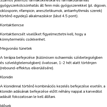
Számos jelentős farmakokinetikai és farmakodinámiás
gyógyszerkölcsönhatás áll fenn más gyógyszerekkel (pl. digoxin,
ciklosporin, rifampicin, anesztetikumok, antiarrhythmiás szerek)
történő egyidejű alkalmazáskor (lásd 4.5 pont).
Kontaktlencse
Kontaktlencsét viselőket figyelmeztetni kell, hogy a
könnytermelés csökkenhet.
Megvonási tünetek
A terápia befejezése (különösen ischaemiás szívbetegségben
és szívelégtelenségben) óvatosan, 1-2 hét alatt történjen
(rebound-effektus elkerülésére).
Klonidin
A klonidinnal történő kombinációs kezelés befejezése esetén, a
klonidin adásának befejezése előtt néhány nappal a karvedilol
adását fokozatosan le kell állítani.
Idősek