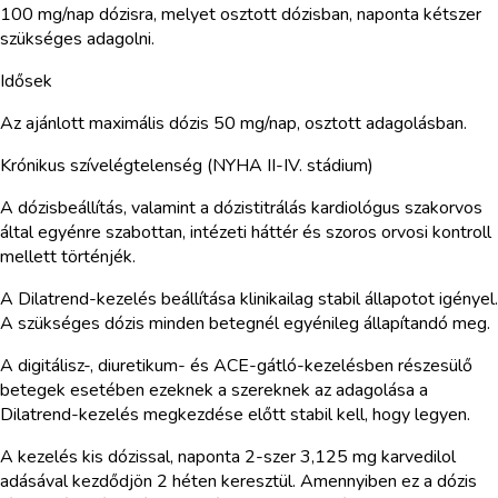
100 mg/nap dózisra, melyet osztott dózisban, naponta kétszer
szükséges adagolni.
Idősek
Az ajánlott maximális dózis 50 mg/nap, osztott adagolásban.
Krónikus szívelégtelenség (NYHA II-IV. stádium)
A dózisbeállítás, valamint a dózistitrálás kardiológus szakorvos
által egyénre szabottan, intézeti háttér és szoros orvosi kontroll
mellett történjék.
A Dilatrend-kezelés beállítása klinikailag stabil állapotot igényel.
A szükséges dózis minden betegnél egyénileg állapítandó meg.
A digitálisz-, diuretikum- és ACE-gátló-kezelésben részesülő
betegek esetében ezeknek a szereknek az adagolása a
Dilatrend-kezelés megkezdése előtt stabil kell, hogy legyen.
A kezelés kis dózissal, naponta 2-szer 3,125 mg karvedilol
adásával kezdődjön 2 héten keresztül. Amennyiben ez a dózis