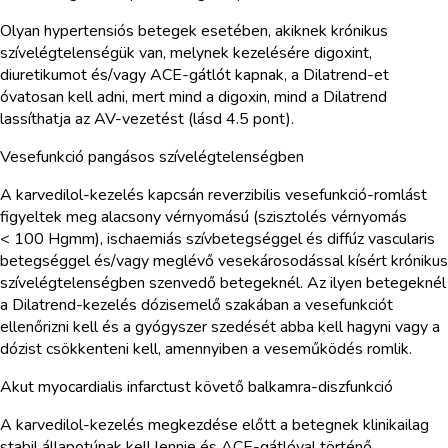
Olyan hypertensiós betegek esetében, akiknek krónikus
szívelégtelenségük van, melynek kezelésére digoxint,
diuretikumot és/vagy ACE-gátlót kapnak, a Dilatrend-et
óvatosan kell adni, mert mind a digoxin, mind a Dilatrend
lassíthatja az AV-vezetést (lásd 4.5 pont).
Vesefunkció pangásos szívelégtelenségben
A karvedilol-kezelés kapcsán reverzibilis vesefunkció-romlást
figyeltek meg alacsony vérnyomású (szisztolés vérnyomás
< 100 Hgmm), ischaemiás szívbetegséggel és diffúz vascularis
betegséggel és/vagy meglévő vesekárosodással kísért krónikus
szívelégtelenségben szenvedő betegeknél. Az ilyen betegeknél
a Dilatrend-kezelés dózisemelő szakában a vesefunkciót
ellenőrizni kell és a gyógyszer szedését abba kell hagyni vagy a
dózist csökkenteni kell, amennyiben a veseműködés romlik.
Akut myocardialis infarctust követő balkamra-diszfunkció
A karvedilol-kezelés megkezdése előtt a betegnek klinikailag
stabil állapotúnak kell lennie és ACE-gátlóval történő