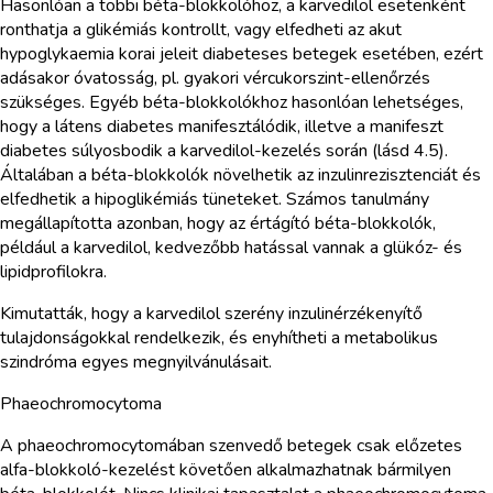
Hasonlóan a többi béta-blokkolóhoz, a karvedilol esetenként
ronthatja a glikémiás kontrollt, vagy elfedheti az akut
hypoglykaemia korai jeleit diabeteses betegek esetében, ezért
adásakor óvatosság, pl. gyakori vércukorszint-ellenőrzés
szükséges. Egyéb béta-blokkolókhoz hasonlóan lehetséges,
hogy a látens diabetes manifesztálódik, illetve a manifeszt
diabetes súlyosbodik a karvedilol-kezelés során (lásd 4.5).
Általában a béta-blokkolók növelhetik az inzulinrezisztenciát és
elfedhetik a hipoglikémiás tüneteket. Számos tanulmány
megállapította azonban, hogy az értágító béta-blokkolók,
például a karvedilol, kedvezőbb hatással vannak a glükóz- és
lipidprofilokra.
Kimutatták, hogy a karvedilol szerény inzulinérzékenyítő
tulajdonságokkal rendelkezik, és enyhítheti a metabolikus
szindróma egyes megnyilvánulásait.
Phaeochromocytoma
A phaeochromocytomában szenvedő betegek csak előzetes
alfa-blokkoló-kezelést követően alkalmazhatnak bármilyen