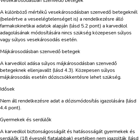
Vesekárosodásban szenvedő betegek
A különböző mértékű vesekárosodásban szenvedő betegeknél
(beleértve a veseelégtelenséget is) a rendelkezésre álló
farmakokinetikai adatok alapján (lásd 5.2 pont) a karvedilol
adagolásának módosítására nincs szükség közepesen súlyos
vagy súlyos vesekárosodás esetén.
Májkárosodásban szenvedő betegek
A karvedilol adása súlyos májkárosodásban szenvedő
betegeknek ellenjavallt (lásd 4.3). Közepesen súlyos
májkárosodás esetén dóziscsökkentésre lehet szükség.
Idősek
Nem áll rendelkezésre adat a dózismódosítás igazolására (lásd
4.4 pont).
Gyermekek és serdülők
A karvedilol biztonságosságát és hatásosságát gyermekek és
serdülők (18 évesnél fiatalabbak) esetében nem igazolták (lásd