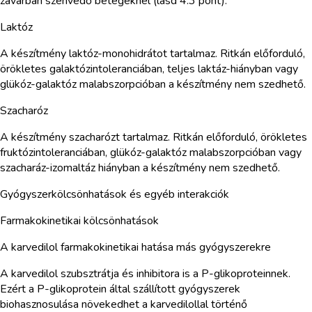
zavarban szenvedő betegeknél (lásd 4.3 pont).
Laktóz
A készítmény laktóz-monohidrátot tartalmaz. Ritkán előforduló,
örökletes galaktózintoleranciában, teljes laktáz-hiányban vagy
glükóz-galaktóz malabszorpcióban a készítmény nem szedhető.
Szacharóz
A készítmény szacharózt tartalmaz. Ritkán előforduló, örökletes
fruktózintoleranciában, glükóz-galaktóz malabszorpcióban vagy
szacharáz-izomaltáz hiányban a készítmény nem szedhető.
Gyógyszerkölcsönhatások és egyéb interakciók
Farmakokinetikai kölcsönhatások
A karvedilol farmakokinetikai hatása más gyógyszerekre
A karvedilol szubsztrátja és inhibitora is a P-glikoproteinnek.
Ezért a P-glikoprotein által szállított gyógyszerek
biohasznosulása növekedhet a karvedilollal történő