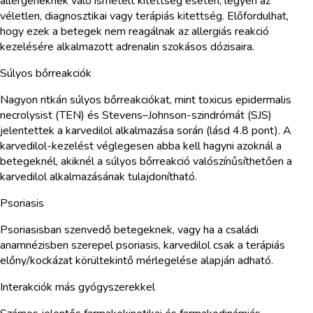
allergéneknek való ismételt kitettség esetén, legyen az
véletlen, diagnosztikai vagy terápiás kitettség. Előfordulhat,
hogy ezek a betegek nem reagálnak az allergiás reakció
kezelésére alkalmazott adrenalin szokásos dózisaira.
Súlyos bőrreakciók
Nagyon ritkán súlyos bőrreakciókat, mint toxicus epidermalis
necrolysist (TEN) és Stevens–Johnson-szindrómát (SJS)
jelentettek a karvedilol alkalmazása során (lásd 4.8 pont). A
karvedilol-kezelést véglegesen abba kell hagyni azoknál a
betegeknél, akiknél a súlyos bőrreakció valószínűsíthetően a
karvedilol alkalmazásának tulajdonítható.
Psoriasis
Psoriasisban szenvedő betegeknek, vagy ha a családi
anamnézisben szerepel psoriasis, karvedilol csak a terápiás
előny/kockázat körültekintő mérlegelése alapján adható.
Interakciók más gyógyszerekkel