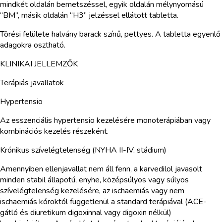
mindkét oldalán bemetszéssel, egyik oldalán mélynyomású
“BM”, másik oldalán “H3” jelzéssel ellátott tabletta.
Törési felülete halvány barack színű, pettyes. A tabletta egyenlő
adagokra osztható.
KLINIKAI JELLEMZŐK
Terápiás javallatok
Hypertensio
Az esszenciális hypertensio kezelésére monoterápiában vagy
kombinációs kezelés részeként.
Krónikus szívelégtelenség (NYHA II-IV. stádium)
Amennyiben ellenjavallat nem áll fenn, a karvedilol javasolt
minden stabil állapotú, enyhe, középsúlyos vagy súlyos
szívelégtelenség kezelésére, az ischaemiás vagy nem
ischaemiás kóroktól függetlenül a standard terápiával (ACE-
gátló és diuretikum digoxinnal vagy digoxin nélkül)