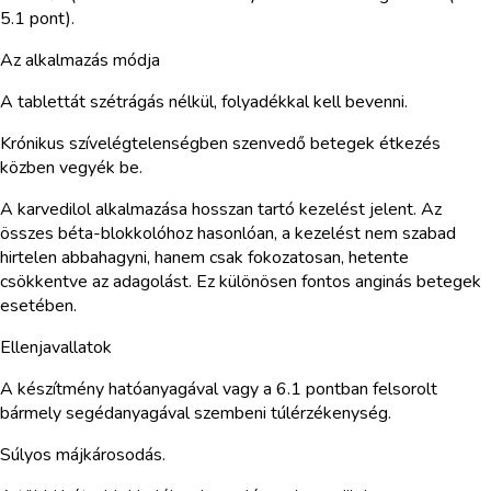
5.1 pont).
Az alkalmazás módja
A tablettát szétrágás nélkül, folyadékkal kell bevenni.
Krónikus szívelégtelenségben szenvedő betegek étkezés
közben vegyék be.
A karvedilol alkalmazása hosszan tartó kezelést jelent. Az
összes béta-blokkolóhoz hasonlóan, a kezelést nem szabad
hirtelen abbahagyni, hanem csak fokozatosan, hetente
csökkentve az adagolást. Ez különösen fontos anginás betegek
esetében.
Ellenjavallatok
A készítmény hatóanyagával vagy a 6.1 pontban felsorolt
bármely segédanyagával szembeni túlérzékenység.
Súlyos májkárosodás.