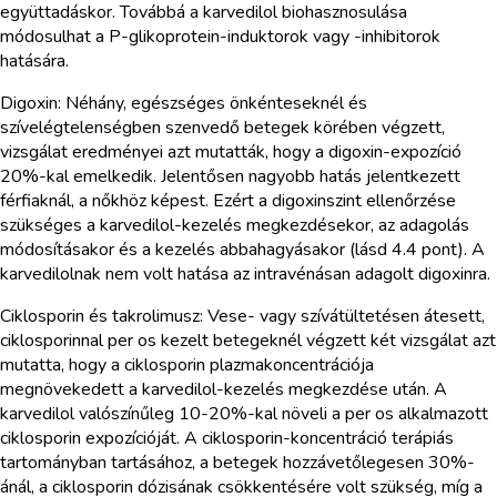
együttadáskor. Továbbá a karvedilol biohasznosulása
módosulhat a P-glikoprotein-induktorok vagy -inhibitorok
hatására.
Digoxin: Néhány, egészséges önkénteseknél és
szívelégtelenségben szenvedő betegek körében végzett,
vizsgálat eredményei azt mutatták, hogy a digoxin-expozíció
20%-kal emelkedik. Jelentősen nagyobb hatás jelentkezett
férfiaknál, a nőkhöz képest. Ezért a digoxinszint ellenőrzése
szükséges a karvedilol-kezelés megkezdésekor, az adagolás
módosításakor és a kezelés abbahagyásakor (lásd 4.4 pont). A
karvedilolnak nem volt hatása az intravénásan adagolt digoxinra.
Ciklosporin és takrolimusz: Vese- vagy szívátültetésen átesett,
ciklosporinnal per os kezelt betegeknél végzett két vizsgálat azt
mutatta, hogy a ciklosporin plazmakoncentrációja
megnövekedett a karvedilol-kezelés megkezdése után. A
karvedilol valószínűleg 10-20%-kal növeli a per os alkalmazott
ciklosporin expozícióját. A ciklosporin-koncentráció terápiás
tartományban tartásához, a betegek hozzávetőlegesen 30%-
ánál, a ciklosporin dózisának csökkentésére volt szükség, míg a