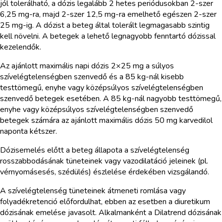
jól tolerálható, a dózis legalább 2 hetes periódusokban 2-szer
6,25 mg-ra, majd 2-szer 12,5 mg-ra emelhető egészen 2-szer
25 mg-ig. A dózist a beteg által tolerált legmagasabb szintig
kell növelni. A betegek a lehető legnagyobb fenntartó dózissal
kezelendők.
Az ajánlott maximális napi dózis 2×25 mg a súlyos
szívelégtelenségben szenvedő és a 85 kg-nál kisebb
testtömegű, enyhe vagy középsúlyos szívelégtelenségben
szenvedő betegek esetében. A 85 kg-nál nagyobb testtömegű,
enyhe vagy középsúlyos szívelégtelenségben szenvedő
betegek számára az ajánlott maximális dózis 50 mg karvedilol
naponta kétszer.
Dózisemelés előtt a beteg állapota a szívelégtelenség
rosszabbodásának tüneteinek vagy vazodilatáció jeleinek (pl.
vérnyomásesés, szédülés) észlelése érdekében vizsgálandó.
A szívelégtelenség tüneteinek átmeneti romlása vagy
folyadékretenció előfordulhat, ebben az esetben a diuretikum
dózisának emelése javasolt. Alkalmanként a Dilatrend dózisának