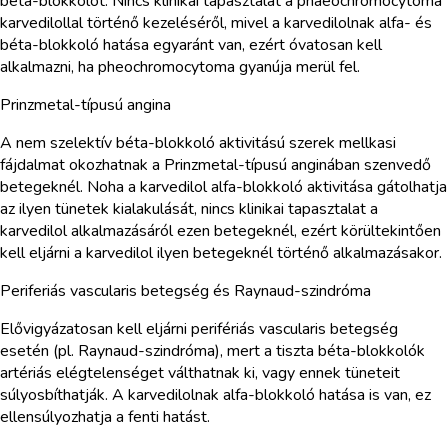
béta-blokkolót. Nincs klinikai tapasztalat a phaeochromocytoma
karvedilollal történő kezeléséről, mivel a karvedilolnak alfa- és
béta-blokkoló hatása egyaránt van, ezért óvatosan kell
alkalmazni, ha pheochromocytoma gyanúja merül fel.
Prinzmetal-típusú angina
A nem szelektív béta-blokkoló aktivitású szerek mellkasi
fájdalmat okozhatnak a Prinzmetal-típusú anginában szenvedő
betegeknél. Noha a karvedilol alfa-blokkoló aktivitása gátolhatja
az ilyen tünetek kialakulását, nincs klinikai tapasztalat a
karvedilol alkalmazásáról ezen betegeknél, ezért körültekintően
kell eljárni a karvedilol ilyen betegeknél történő alkalmazásakor.
Periferiás vascularis betegség és Raynaud-szindróma
Elővigyázatosan kell eljárni perifériás vascularis betegség
esetén (pl. Raynaud-szindróma), mert a tiszta béta-blokkolók
artériás elégtelenséget válthatnak ki, vagy ennek tüneteit
súlyosbíthatják. A karvedilolnak alfa-blokkoló hatása is van, ez
ellensúlyozhatja a fenti hatást.