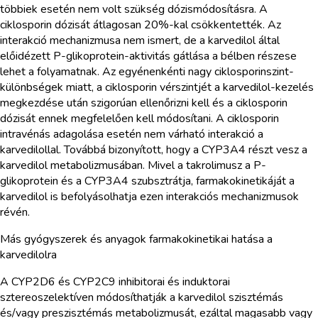
többiek esetén nem volt szükség dózismódosításra. A
ciklosporin dózisát átlagosan 20%-kal csökkentették. Az
interakció mechanizmusa nem ismert, de a karvedilol által
előidézett P-glikoprotein-aktivitás gátlása a bélben részese
lehet a folyamatnak. Az egyénenkénti nagy ciklosporinszint-
különbségek miatt, a ciklosporin vérszintjét a karvedilol-kezelés
megkezdése után szigorúan ellenőrizni kell és a ciklosporin
dózisát ennek megfelelően kell módosítani. A ciklosporin
intravénás adagolása esetén nem várható interakció a
karvedilollal. Továbbá bizonyított, hogy a CYP3A4 részt vesz a
karvedilol metabolizmusában. Mivel a takrolimusz a P-
glikoprotein és a CYP3A4 szubsztrátja, farmakokinetikáját a
karvedilol is befolyásolhatja ezen interakciós mechanizmusok
révén.
Más gyógyszerek és anyagok farmakokinetikai hatása a
karvedilolra
A CYP2D6 és CYP2C9 inhibitorai és induktorai
sztereoszelektíven módosíthatják a karvedilol szisztémás
és/vagy preszisztémás metabolizmusát, ezáltal magasabb vagy