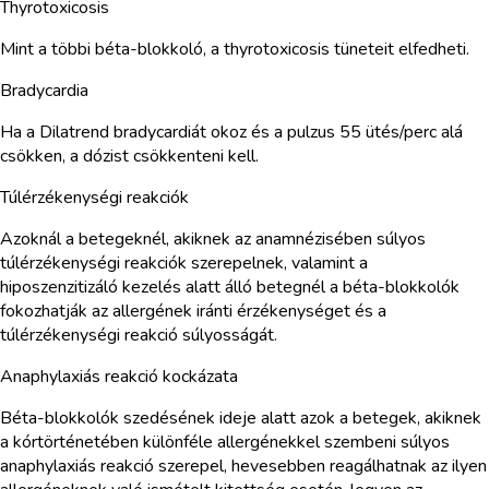
Thyrotoxicosis
Mint a többi béta-blokkoló, a thyrotoxicosis tüneteit elfedheti.
Bradycardia
Ha a Dilatrend bradycardiát okoz és a pulzus 55 ütés/perc alá
csökken, a dózist csökkenteni kell.
Túlérzékenységi reakciók
Azoknál a betegeknél, akiknek az anamnézisében súlyos
túlérzékenységi reakciók szerepelnek, valamint a
hiposzenzitizáló kezelés alatt álló betegnél a béta-blokkolók
fokozhatják az allergének iránti érzékenységet és a
túlérzékenységi reakció súlyosságát.
Anaphylaxiás reakció kockázata
Béta-blokkolók szedésének ideje alatt azok a betegek, akiknek
a kórtörténetében különféle allergénekkel szembeni súlyos
anaphylaxiás reakció szerepel, hevesebben reagálhatnak az ilyen