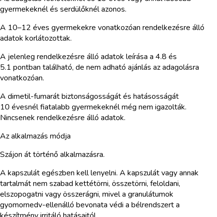
gyermekeknél és serdülőknél azonos.
A 10–12 éves gyermekekre vonatkozóan rendelkezésre álló
adatok korlátozottak.
A jelenleg rendelkezésre álló adatok leírása a 4.8 és
5.1 pontban található, de nem adható ajánlás az adagolásra
vonatkozóan.
A dimetil-fumarát biztonságosságát és hatásosságát
10 évesnél fiatalabb gyermekeknél még nem igazolták.
Nincsenek rendelkezésre álló adatok.
Az alkalmazás módja
Szájon át történő alkalmazásra.
A kapszulát egészben kell lenyelni. A kapszulát vagy annak
tartalmát nem szabad kettétörni, összetörni, feloldani,
elszopogatni vagy összerágni, mivel a granulátumok
gyomornedv-ellenálló bevonata védi a bélrendszert a
készítmény irritáló hatásaitól.