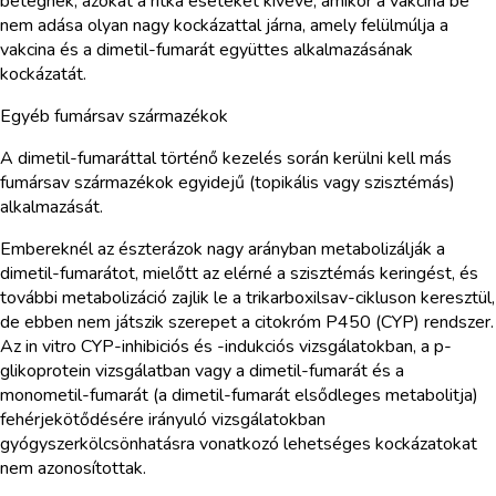
betegnek, azokat a ritka eseteket kivéve, amikor a vakcina be
nem adása olyan nagy kockázattal járna, amely felülmúlja a
vakcina és a dimetil-fumarát együttes alkalmazásának
kockázatát.
Egyéb fumársav származékok
A dimetil-fumaráttal történő kezelés során kerülni kell más
fumársav származékok egyidejű (topikális vagy szisztémás)
alkalmazását.
Embereknél az észterázok nagy arányban metabolizálják a
dimetil-fumarátot, mielőtt az elérné a szisztémás keringést, és
további metabolizáció zajlik le a trikarboxilsav-cikluson keresztül,
de ebben nem játszik szerepet a citokróm P450 (CYP) rendszer.
Az in vitro CYP-inhibiciós és -indukciós vizsgálatokban, a p-
glikoprotein vizsgálatban vagy a dimetil-fumarát és a
monometil-fumarát (a dimetil-fumarát elsődleges metabolitja)
fehérjekötődésére irányuló vizsgálatokban
gyógyszerkölcsönhatásra vonatkozó lehetséges kockázatokat
nem azonosítottak.