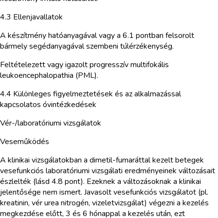
4.3 Ellenjavallatok
A készítmény hatóanyagával vagy a 6.1 pontban felsorolt
bármely segédanyagával szembeni túlérzékenység.
Feltételezett vagy igazolt progresszív multifokális
leukoencephalopathia (PML).
4.4 Különleges figyelmeztetések és az alkalmazással
kapcsolatos óvintézkedések
Vér-/laboratóriumi vizsgálatok
Veseműködés
A klinikai vizsgálatokban a dimetil-fumaráttal kezelt betegek
vesefunkciós laboratóriumi vizsgálati eredményeinek változásait
észlelték (lásd 4.8 pont). Ezeknek a változásoknak a klinikai
jelentősége nem ismert. Javasolt vesefunkciós vizsgálatot (pl.
kreatinin, vér urea nitrogén, vizeletvizsgálat) végezni a kezelés
megkezdése előtt, 3 és 6 hónappal a kezelés után, ezt