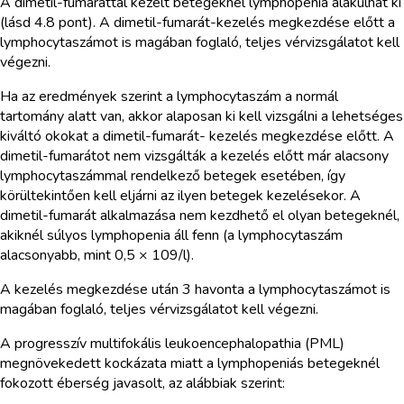
A dimetil-fumaráttal kezelt betegeknél lymphopenia alakulhat ki
(lásd 4.8 pont). A dimetil-fumarát-kezelés megkezdése előtt a
lymphocytaszámot is magában foglaló, teljes vérvizsgálatot kell
végezni.
Ha az eredmények szerint a lymphocytaszám a normál
tartomány alatt van, akkor alaposan ki kell vizsgálni a lehetséges
kiváltó okokat a dimetil-fumarát- kezelés megkezdése előtt. A
dimetil-fumarátot nem vizsgálták a kezelés előtt már alacsony
lymphocytaszámmal rendelkező betegek esetében, így
körültekintően kell eljárni az ilyen betegek kezelésekor. A
dimetil-fumarát alkalmazása nem kezdhető el olyan betegeknél,
akiknél súlyos lymphopenia áll fenn (a lymphocytaszám
alacsonyabb, mint 0,5 × 109/l).
A kezelés megkezdése után 3 havonta a lymphocytaszámot is
magában foglaló, teljes vérvizsgálatot kell végezni.
A progresszív multifokális leukoencephalopathia (PML)
megnövekedett kockázata miatt a lymphopeniás betegeknél
fokozott éberség javasolt, az alábbiak szerint: