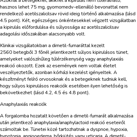
Azoknál a betegeknél, akiknél a kipirulás nem tolerálható,
hasznos lehet 75 mg, gyomornedv-ellenálló bevonattal nem
rendelkező acetilszalicilsav rövid ideig történő alkalmazása (lásd
4.5 pont). Két, egészséges önkéntesekkel végzett vizsgálatban
a kipirulás előfordulása és súlyossága az acetilszalicilsav
adagolási időszakában alacsonyabb volt.
Klinikai vizsgálatokban a dimetil-fumaráttal kezelt
2560 betegből 3 főnél jelentkezett súlyos kipirulásos tünet,
amelyeket valószínűleg túlérzékenység vagy anaphylaxiás
reakció okozott. Ezek az események nem voltak életet
veszélyeztetők, azonban kórházi kezelést igényeltek. A
készítményt felíró orvosoknak és a betegeknek tudniuk kell,
hogy súlyos kipirulásos reakciók esetében ilyen lehetőség is
bekövetkezhet (lásd 4.2, 4.5 és 4.8 pont).
Anaphylaxiás reakciók
A forgalomba hozatalt követően a dimetil-fumarát alkalmazása
után jelentkező anaphylaxia/anaphylactoid reakció eseteiről
számoltak be. Tünetei közé tartozhatnak a dyspnoe, hypoxia,
hypotonia, angiooedema, bőrkiütés vagy urticaria. A dimetil-