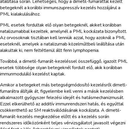
átállítása során. Lehetséges, hogy a dimetil-fumaráttal kezelt
betegeknél a korábbi immunszupresszív kezelés hozzájárul a
PML kialakulásához.
PML esetek fordultak elő olyan betegeknél, akiket korábban
natalizumabbal kezeltek, amelynél a PML kockázata bizonyított.
Az orvosoknak tisztában kell lenniük azzal, hogy azoknál a PML
eseteknél, amelyek a natalizumab közelmúltbeli leállítása után
alakultak ki, nem feltétlenül állt fenn lymphopenia.
Továbbá, a dimetil-fumarát-kezeléssel összefüggő, igazolt PML
esetek többsége olyan betegeknél fordult elő, akik korábban
immunmoduláló kezelést kaptak.
Amikor a betegeket más betegségmódosító kezelésről dimetl-
fumarátra állítják át, figyelembe kell venni a másik kezelésben
alkalmazott gyógyszer felezési idejét és hatásmechanizmusát.
Ezzel elkerülhető az additív immunrendszeri hatás, és egyúttal
csökkenthető az SM reaktiválódásának kockázata. A dimetil-
fumarát-kezelés megkezdése előtt és a kezelés során
rendszeres időközönként teljes vérvizsgálatot javasolt végezni