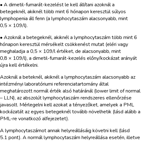
• A dimetil-fumarát-kezelést le kell állítani azoknál a
betegeknél, akiknél több mint 6 hónapon keresztül súlyos
lymphopenia áll fenn (a lymphocytaszám alacsonyabb, mint
0,5 × 109/l).
• Azoknál a betegeknél, akiknél a lymphocytaszám több mint 6
hónapon keresztül mérsékelt csökkenést mutat (eléri vagy
meghaladja a 0,5 × 109/l értéket, de alacsonyabb, mint
0,8 × 109/l), a dimetil-fumarát-kezelés előny/kockázat arányát
újra kell értékelni.
Azoknál a beteknél, akiknél a lymphocytaszám alacsonyabb az
intézményi laboratóriumi referenciatartomány által
meghatározott normál érték alsó határánál (lower limit of normal
– LLN), az abszolút lymphocytaszám rendszeres ellenőrzése
javasolt. Mérlegelni kell azokat a tényezőket, amelyek a PML
kockázatát az egyes betegeknél tovább növelhetik (lásd alább a
PML-re vonatkozó alfejezetet).
A lymphocytaszámot annak helyreállásáig követni kell (lásd
5.1 pont). A normál lymphocytaszám helyreállása esetén, illetve