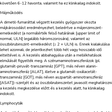
követően 6-12 havonta, valamint ha ez klinikailag indokolt.
Májműködés
A dimetil-fumaráttal végzett kezelés gyógyszer okozta
májkárosodást eredményezhet, beleértve a májenzimszint-
emelkedést (a normálérték felső határának [upper limit of
normal, ULN] legalább háromszorosára), valamint az
összbilirubinszint-emelkedést (≥ 2 × ULN) is. Ennek kialakulása
lehet azonnali, de jelentkezhet több hét vagy hosszabb idő
elteltével is. A kezelés abbahagyása után a mellékhatások
elmúlását figyelték meg. A szérumaminotranszferázok (pl.
glutamát-piruvát-transzamináz [GPT], más néven alanin-
aminotranszferáz [ALAT], illetve a glutamát-oxálacetát-
transzamináz [GOT], más néven aszpartát-aminotranszferáz
[ASAT])-szintjét és az összbilirubinszintet javasolt meghatározni
a kezelés megkezdése előtt és a kezelés alatt, ha klinikailag
indokolt.
Lymphocyták