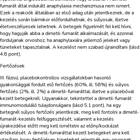
fumarát által indukált anaphylaxia mechanizmusa nem ismert.
Ezek a reakciók általában az első adag után jelentkeznek, de a
kezelés során bármikor előfordulhatnak, és súlyosak, illetve
életveszélyesek lehetnek. A betegek figyelmét fel kell hívni,
hogy hagyják abba a dimetil-fumarát alkalmazását, és azonnal
forduljanak orvoshoz, ha anaphylaxiára jellemző jeleket vagy
tüneteket tapasztalnak. A kezelést nem szabad újraindítani (lásd
4.8 pont).
Fertőzések
III. fázisú, placebokontrollos vizsgálatokban hasonló
gyakorisággal fordult elő fertőzés (60%, ill. 58%) és súlyos
fertőzés (2%, ill. 2%) a dimetil-fumaráttal, illetve a placebóval
kezelt betegeknél. Ugyanakkor, tekintettel a dimetil-fumarát
immunomoduláló tulajdonságaira (lásd 5.1 pont), ha egy
betegnél súlyos fertőzés jelentkezik, meg kell fontolni a dimetil-
fumarát-kezelés felfüggesztését, valamint a kezelés
újrakezdése előtt meg kell ismételni az előny/kockázat
értékelését. A dimetil-fumaráttal kezelt betegeket arra kell
utasítani, hogy fertőzéses tüneteiket jelentsék egy orvosnak.