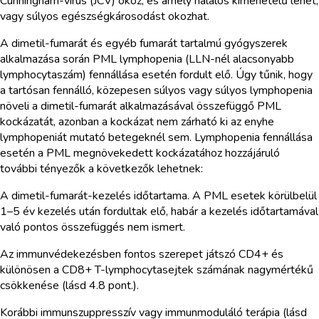
Cunningham-vírus (JCV) okoz, és amely halálos kimenetelű lehet,
vagy súlyos egészségkárosodást okozhat.
A dimetil-fumarát és egyéb fumarát tartalmú gyógyszerek
alkalmazása során PML lymphopenia (LLN-nél alacsonyabb
lymphocytaszám) fennállása esetén fordult elő. Úgy tűnik, hogy
a tartósan fennálló, közepesen súlyos vagy súlyos lymphopenia
növeli a dimetil-fumarát alkalmazásával összefüggő PML
kockázatát, azonban a kockázat nem zárható ki az enyhe
lymphopeniát mutató betegeknél sem. Lymphopenia fennállása
esetén a PML megnövekedett kockázatához hozzájáruló
további tényezők a következők lehetnek:
A dimetil-fumarát-kezelés időtartama. A PML esetek körülbelül
1–5 év kezelés után fordultak elő, habár a kezelés időtartamával
való pontos összefüggés nem ismert.
Az immunvédekezésben fontos szerepet játszó CD4+ és
különösen a CD8+ T-lymphocytasejtek számának nagymértékű
csökkenése (lásd 4.8 pont.).
Korábbi immunszuppresszív vagy immunmoduláló terápia (lásd