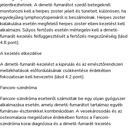
jelentkezhetnek. A dimetil-fumarátot szedő betegeknél
monitorozni kell a herpes zoster jeleit és tüneteit, különösen, ha
egyidejűleg lymphocytopeniáról is beszámolnak. Herpes zoster
kialakulása esetén megfelelő herpes zoster elleni kezelést kell
alkalmazni. Súlyos fertőzés esetén mérlegelni kell a dimetil-
fumarát-kezelés felfüggesztését a fertőzés megszűnéséig (lásd
4.8 pont).
A kezelés elkezdése
A dimetil-fumarát-kezelést a kipirulás és az emésztőrendszeri
mellékhatások előfordulásának csökkentése érdekében
fokozatosan kell bevezetni (lásd 4.2 pont).
Fanconi-szindróma
Fanconi-szindróma eseteiről számoltak be egy olyan gyógyszer
alkalmazása esetén, amely dimetil-fumarátot tartalmaz egyéb
fumársav-észterekkel kombinációban. A vesekárosodás és az
osteomalacia megelőzése érdekében fontos a Fanconi-
szindróma korai diagnózisa és a dimetil-fumarát-kezelés