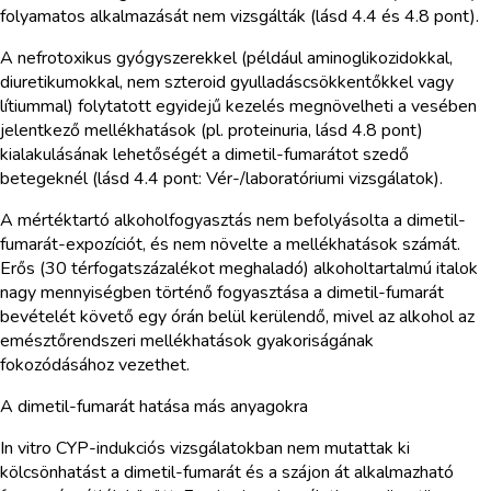
folyamatos alkalmazását nem vizsgálták (lásd 4.4 és 4.8 pont).
A nefrotoxikus gyógyszerekkel (például aminoglikozidokkal,
diuretikumokkal, nem szteroid gyulladáscsökkentőkkel vagy
lítiummal) folytatott egyidejű kezelés megnövelheti a vesében
jelentkező mellékhatások (pl. proteinuria, lásd 4.8 pont)
kialakulásának lehetőségét a dimetil-fumarátot szedő
betegeknél (lásd 4.4 pont: Vér-/laboratóriumi vizsgálatok).
A mértéktartó alkoholfogyasztás nem befolyásolta a dimetil-
fumarát-expozíciót, és nem növelte a mellékhatások számát.
Erős (30 térfogatszázalékot meghaladó) alkoholtartalmú italok
nagy mennyiségben történő fogyasztása a dimetil-fumarát
bevételét követő egy órán belül kerülendő, mivel az alkohol az
emésztőrendszeri mellékhatások gyakoriságának
fokozódásához vezethet.
A dimetil-fumarát hatása más anyagokra
In vitro CYP-indukciós vizsgálatokban nem mutattak ki
kölcsönhatást a dimetil-fumarát és a szájon át alkalmazható