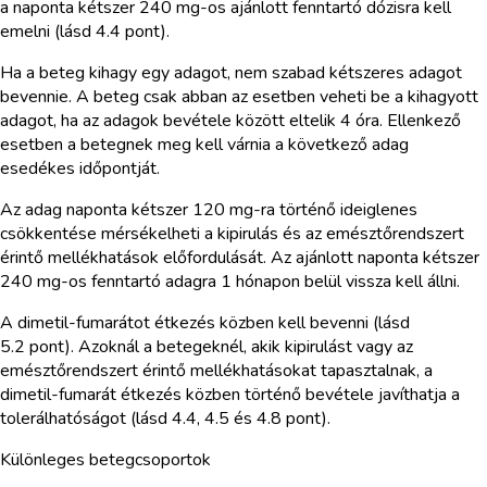
a naponta kétszer 240 mg-os ajánlott fenntartó dózisra kell
emelni (lásd 4.4 pont).
Ha a beteg kihagy egy adagot, nem szabad kétszeres adagot
bevennie. A beteg csak abban az esetben veheti be a kihagyott
adagot, ha az adagok bevétele között eltelik 4 óra. Ellenkező
esetben a betegnek meg kell várnia a következő adag
esedékes időpontját.
Az adag naponta kétszer 120 mg-ra történő ideiglenes
csökkentése mérsékelheti a kipirulás és az emésztőrendszert
érintő mellékhatások előfordulását. Az ajánlott naponta kétszer
240 mg-os fenntartó adagra 1 hónapon belül vissza kell állni.
A dimetil-fumarátot étkezés közben kell bevenni (lásd
5.2 pont). Azoknál a betegeknél, akik kipirulást vagy az
emésztőrendszert érintő mellékhatásokat tapasztalnak, a
dimetil-fumarát étkezés közben történő bevétele javíthatja a
tolerálhatóságot (lásd 4.4, 4.5 és 4.8 pont).
Különleges betegcsoportok