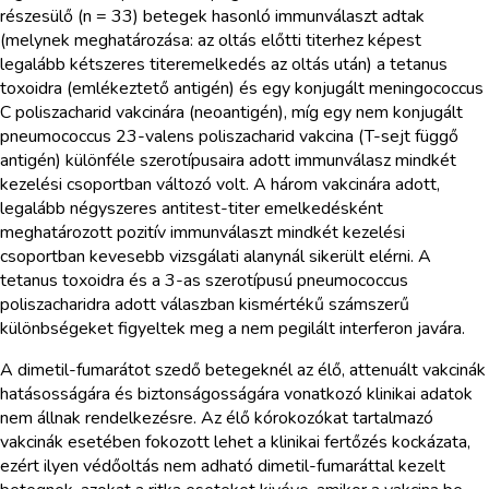
részesülő (n = 33) betegek hasonló immunválaszt adtak
(melynek meghatározása: az oltás előtti titerhez képest
legalább kétszeres titeremelkedés az oltás után) a tetanus
toxoidra (emlékeztető antigén) és egy konjugált meningococcus
C poliszacharid vakcinára (neoantigén), míg egy nem konjugált
pneumococcus 23-valens poliszacharid vakcina (T-sejt függő
antigén) különféle szerotípusaira adott immunválasz mindkét
kezelési csoportban változó volt. A három vakcinára adott,
legalább négyszeres antitest-titer emelkedésként
meghatározott pozitív immunválaszt mindkét kezelési
csoportban kevesebb vizsgálati alanynál sikerült elérni. A
tetanus toxoidra és a 3-as szerotípusú pneumococcus
poliszacharidra adott válaszban kismértékű számszerű
különbségeket figyeltek meg a nem pegilált interferon javára.
A dimetil-fumarátot szedő betegeknél az élő, attenuált vakcinák
hatásosságára és biztonságosságára vonatkozó klinikai adatok
nem állnak rendelkezésre. Az élő kórokozókat tartalmazó
vakcinák esetében fokozott lehet a klinikai fertőzés kockázata,
ezért ilyen védőoltás nem adható dimetil-fumaráttal kezelt