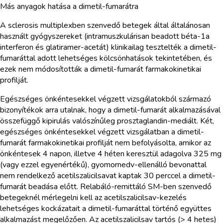
Más anyagok hatása a dimetil-fumarátra
A sclerosis multiplexben szenvedő betegek által általánosan
használt gyógyszereket (intramuszkulárisan beadott béta-1a
interferon és glatiramer-acetát) klinikailag tesztelték a dimetil-
fumaráttal adott lehetséges kölcsönhatások tekintetében, és
ezek nem módosították a dimetil-fumarát farmakokinetikai
profilját.
Egészséges önkéntesekkel végzett vizsgálatokból származó
bizonyítékok arra utalnak, hogy a dimetil-fumarát alkalmazásával
összefüggő kipirulás valószínűleg prosztaglandin-mediált. Két,
egészséges önkéntesekkel végzett vizsgálatban a dimetil-
fumarát farmakokinetikai profilját nem befolyásolta, amikor az
önkéntesek 4 napon, illetve 4 héten keresztül adagolva 325 mg
(vagy ezzel egyenértékű), gyomornedv-ellenálló bevonattal
nem rendelkező acetilszalicilsavat kaptak 30 perccel a dimetil-
fumarát beadása előtt. Relabáló-remittáló SM-ben szenvedő
betegeknél mérlegelni kell az acetilszalicilsav-kezelés
lehetséges kockázatait a dimetil-fumaráttal történő együttes
alkalmazást megelőzően. Az acetilszalicilsav tartós (> 4 hetes)