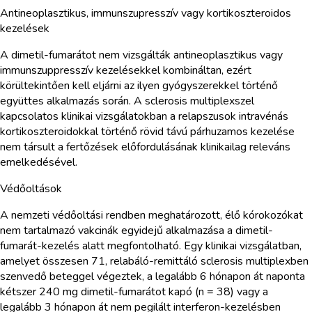
Antineoplasztikus, immunszupresszív vagy kortikoszteroidos
kezelések
A dimetil-fumarátot nem vizsgálták antineoplasztikus vagy
immunszuppresszív kezelésekkel kombináltan, ezért
körültekintően kell eljárni az ilyen gyógyszerekkel történő
együttes alkalmazás során. A sclerosis multiplexszel
kapcsolatos klinikai vizsgálatokban a relapszusok intravénás
kortikoszteroidokkal történő rövid távú párhuzamos kezelése
nem társult a fertőzések előfordulásának klinikailag releváns
emelkedésével.
Védőoltások
A nemzeti védőoltási rendben meghatározott, élő kórokozókat
nem tartalmazó vakcinák egyidejű alkalmazása a dimetil-
fumarát-kezelés alatt megfontolható. Egy klinikai vizsgálatban,
amelyet összesen 71, relabáló-remittáló sclerosis multiplexben
szenvedő beteggel végeztek, a legalább 6 hónapon át naponta
kétszer 240 mg dimetil-fumarátot kapó (n = 38) vagy a
legalább 3 hónapon át nem pegilált interferon-kezelésben