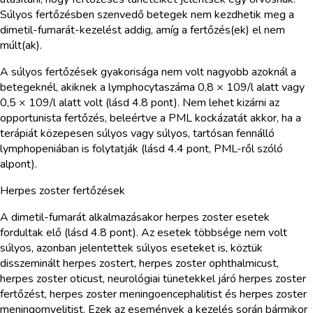
Súlyos fertőzésben szenvedő betegek nem kezdhetik meg a
dimetil-fumarát-kezelést addig, amíg a fertőzés(ek) el nem
múlt(ak).
A súlyos fertőzések gyakorisága nem volt nagyobb azoknál a
betegeknél, akiknek a lymphocytaszáma 0,8 × 109/l alatt vagy
0,5 × 109/l alatt volt (lásd 4.8 pont). Nem lehet kizárni az
opportunista fertőzés, beleértve a PML kockázatát akkor, ha a
terápiát közepesen súlyos vagy súlyos, tartósan fennálló
lymphopeniában is folytatják (lásd 4.4 pont, PML-ről szóló
alpont).
Herpes zoster fertőzések
A dimetil-fumarát alkalmazásakor herpes zoster esetek
fordultak elő (lásd 4.8 pont). Az esetek többsége nem volt
súlyos, azonban jelentettek súlyos eseteket is, köztük
disszeminált herpes zostert, herpes zoster ophthalmicust,
herpes zoster oticust, neurológiai tünetekkel járó herpes zoster
fertőzést, herpes zoster meningoencephalitist és herpes zoster
meningomyelitist. Ezek az események a kezelés során bármikor