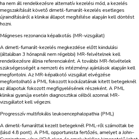
ha nem áll rendelkezésre alternatív kezelési mód, a kezelés
megszakítását követő dimetil-fumarát-kezelés esetleges
újraindításáról a klinikai állapot megítélése alapján kell döntést
hozni.
Mágneses rezonancia képalkotás (MR-vizsgálat)
A dimetl-fumarát-kezelés megkezdése előtt kiindulási
(általában 3 hónapnál nem régebbi) MR-felvételnek kell
rendelkezésre állnia referenciaként. A további MR-felvételek
szükségességét a nemzeti és intézményi ajánlások alapján kell
megfontolni. Az MR-képalkotó vizsgálat elvégzése
megfontolható a PML fokozott kockázatának kitett betegeknél
az állapotuk fokozott megfigyelésének részeként. A PML
klinikai gyanúja esetén diagnosztikai célból azonnal MR-
vizsgálatot kell végezni.
Progresszív multifokális leukoencephalopathia (PML)
A dimetil-fumaráttal kezelt betegeknél PML-ről számoltak be
(lásd 4.8 pont). A PML opportunista fertőzés, amelyet a John–