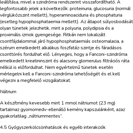
leállítása, mivel a szindróma rendszerint visszafordítható. A
legfontosabb jelek a következők: proteinuria, glucosuria (normál
vérglükózszint mellett), hyperaminoaciduria és phosphaturia
(esetleg hypophosphataemia mellett). Az állapot súlyosbodását
olyan tünetek jelezhetik, mint a polyuria, polydipsia és a
proximális izmok gyengesége. Ritkán nem lokalizált
csontfájdalommal járó hypophosphataemiás osteomalacia, a
szérum emelkedett alkalikus foszfatáz-szintje és fáradásos
csonttörés fordulhat elő. Lényeges, hogy a Fanconi-szindróma
emelkedett kreatininszint és alacsony glomerulus filtrációs ráta
nélkül is előfordulhat. Nem egyértelmű tünetek esetén
mérlegelni kell a Fanconi-szindróma lehetőségét és el kell
végezni a megfelelő vizsgálatokat.
Nátrium
A készítmény kevesebb mint 1 mmol nátriumot (23 mg)
tartalmaz gyomornedv-ellenálló kemény kapszulánként, azaz
gyakorlatilag „nátriummentes”.
4.5 Gyógyszerkölcsönhatások és egyéb interakciók