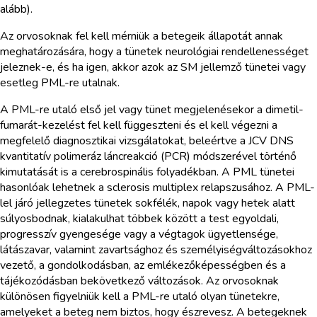
alább).
Az orvosoknak fel kell mérniük a betegeik állapotát annak
meghatározására, hogy a tünetek neurológiai rendellenességet
jeleznek-e, és ha igen, akkor azok az SM jellemző tünetei vagy
esetleg PML-re utalnak.
A PML-re utaló első jel vagy tünet megjelenésekor a dimetil-
fumarát-kezelést fel kell függeszteni és el kell végezni a
megfelelő diagnosztikai vizsgálatokat, beleértve a JCV DNS
kvantitatív polimeráz láncreakció (PCR) módszerével történő
kimutatását is a cerebrospinális folyadékban. A PML tünetei
hasonlóak lehetnek a sclerosis multiplex relapszusához. A PML-
lel járó jellegzetes tünetek sokfélék, napok vagy hetek alatt
súlyosbodnak, kialakulhat többek között a test egyoldali,
progresszív gyengesége vagy a végtagok ügyetlensége,
látászavar, valamint zavartsághoz és személyiségváltozásokhoz
vezető, a gondolkodásban, az emlékezőképességben és a
tájékozódásban bekövetkező változások. Az orvosoknak
különösen figyelniük kell a PML-re utaló olyan tünetekre,
amelyeket a beteg nem biztos, hogy észrevesz. A betegeknek