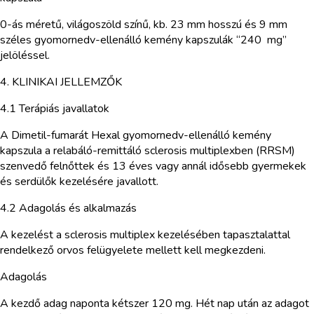
0-ás méretű, világoszöld színű, kb. 23 mm hosszú és 9 mm
széles gyomornedv-ellenálló kemény kapszulák “240 mg”
jelöléssel.
4. KLINIKAI JELLEMZŐK
4.1 Terápiás javallatok
A Dimetil-fumarát Hexal gyomornedv-ellenálló kemény
kapszula a relabáló-remittáló sclerosis multiplexben (RRSM)
szenvedő felnőttek és 13 éves vagy annál idősebb gyermekek
és serdülők kezelésére javallott.
4.2 Adagolás és alkalmazás
A kezelést a sclerosis multiplex kezelésében tapasztalattal
rendelkező orvos felügyelete mellett kell megkezdeni.
Adagolás
A kezdő adag naponta kétszer 120 mg. Hét nap után az adagot