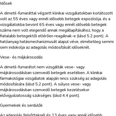
Idősek
A dimetil-fumaráttal végzett klinikai vizsgálatokban korlátozott
volt az 55 éves vagy ennél idősebb betegek expozíciója, és a
vizsgálatokba bevont 65 éves vagy ennél idősebb betegek
száma nem volt elegendő annak megállapításához, hogy a
fiatalabb betegektől eltérően reagálnak-e (lásd 5.2 pont). A
hatóanyag hatásmechanizmusát alapul véve, elméletileg semmi
sem indokolja az adagolás módosítását időseknél.
Vese- és májkárosodás
A dimetil-fumarátot nem vizsgálták vese- vagy
májkárosodásban szenvedő betegek esetében. A klinikai
farmakológiai vizsgálatok alapján nincs szükség az adagolás
módosítására (lásd 5.2 pont). A súlyos vese- vagy
májkárosodásban szenvedő betegek kezelésekor
elővigyázatosság szükséges (lásd 4.4 pont).
Gyermekek és serdülők
Az adagolás felnőtteknél és 13 éves vagy annál idősebb