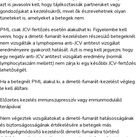
azt is javasolni kell, hogy tájékoztassák partnerüket vagy
gondozójukat a kezelésükről, mivel ők észrevehetnek olyan
tüneteket is, amelyeket a betegek nem.
PML csak JCV-fertőzés esetén alakulhat ki. Figyelembe kell
venni, hogy a dimetil-fumarát-kezelésben részesülő betegeknél
nem vizsgálták a lymphopenia anti-JCV antitest vizsgálat
eredményeire gyakorolt hatását. Azt is meg kell jegyezni, hogy
egy negatív anti-JCV antitest vizsgálati eredmény (normál
lymphocytaszám mellett) nem zárja ki egy későbbi JCV-fertőzés
lehetőségét.
Ha a betegnél PML alakul ki, a dimetil-fumarát-kezelést végleg
le kell állítani.
Előzetes kezelés immunszupresszív vagy immunmoduláló
terápiával
Nem végeztek vizsgálatokat a dimetil-fumarát hatásosságának
és biztonságosságának értékelésére a betegek más
betegségmódosító kezelésről dimetil-fumarátra történő