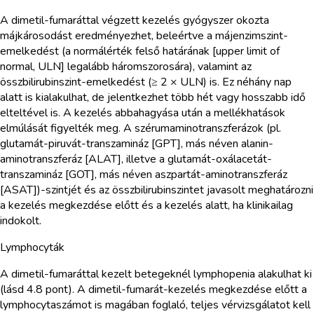
A dimetil-fumaráttal végzett kezelés gyógyszer okozta
májkárosodást eredményezhet, beleértve a májenzimszint-
emelkedést (a normálérték felső határának [upper limit of
normal, ULN] legalább háromszorosára), valamint az
összbilirubinszint-emelkedést (≥ 2 × ULN) is. Ez néhány nap
alatt is kialakulhat, de jelentkezhet több hét vagy hosszabb idő
elteltével is. A kezelés abbahagyása után a mellékhatások
elmúlását figyelték meg. A szérumaminotranszferázok (pl.
glutamát-piruvát-transzamináz [GPT], más néven alanin-
aminotranszferáz [ALAT], illetve a glutamát-oxálacetát-
transzamináz [GOT], más néven aszpartát-aminotranszferáz
[ASAT])-szintjét és az összbilirubinszintet javasolt meghatározni
a kezelés megkezdése előtt és a kezelés alatt, ha klinikailag
indokolt.
Lymphocyták
A dimetil-fumaráttal kezelt betegeknél lymphopenia alakulhat ki
(lásd 4.8 pont). A dimetil-fumarát-kezelés megkezdése előtt a
lymphocytaszámot is magában foglaló, teljes vérvizsgálatot kell