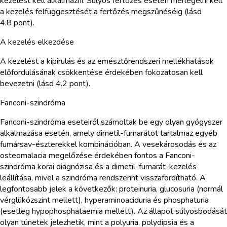
kezelést kell alkalmazni. Súlyos fertőzés esetén mérlegelni kell
a kezelés felfüggesztését a fertőzés megszűnéséig (lásd
4.8 pont).
A kezelés elkezdése
A kezelést a kipirulás és az emésztőrendszeri mellékhatások
előfordulásának csökkentése érdekében fokozatosan kell
bevezetni (lásd 4.2 pont).
Fanconi-szindróma
Fanconi-szindróma eseteiről számoltak be egy olyan gyógyszer
alkalmazása esetén, amely dimetil-fumarátot tartalmaz egyéb
fumársav-észterekkel kombinációban. A vesekárosodás és az
osteomalacia megelőzése érdekében fontos a Fanconi-
szindróma korai diagnózisa és a dimetil-fumarát-kezelés
leállítása, mivel a szindróma rendszerint visszafordítható. A
legfontosabb jelek a következők: proteinuria, glucosuria (normál
vérglükózszint mellett), hyperaminoaciduria és phosphaturia
(esetleg hypophosphataemia mellett). Az állapot súlyosbodását
olyan tünetek jelezhetik, mint a polyuria, polydipsia és a