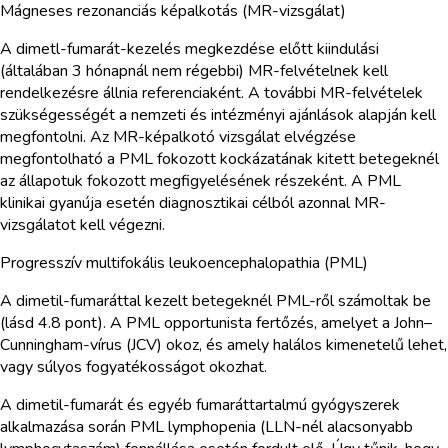
Mágneses rezonanciás képalkotás (MR-vizsgálat)
A dimetl-fumarát-kezelés megkezdése előtt kiindulási
(általában 3 hónapnál nem régebbi) MR-felvételnek kell
rendelkezésre állnia referenciaként. A további MR-felvételek
szükségességét a nemzeti és intézményi ajánlások alapján kell
megfontolni. Az MR-képalkotó vizsgálat elvégzése
megfontolható a PML fokozott kockázatának kitett betegeknél
az állapotuk fokozott megfigyelésének részeként. A PML
klinikai gyanúja esetén diagnosztikai célból azonnal MR-
vizsgálatot kell végezni.
Progresszív multifokális leukoencephalopathia (PML)
A dimetil-fumaráttal kezelt betegeknél PML-ről számoltak be
(lásd 4.8 pont). A PML opportunista fertőzés, amelyet a John–
Cunningham-vírus (JCV) okoz, és amely halálos kimenetelű lehet,
vagy súlyos fogyatékosságot okozhat.
A dimetil-fumarát és egyéb fumaráttartalmú gyógyszerek
alkalmazása során PML lymphopenia (LLN-nél alacsonyabb