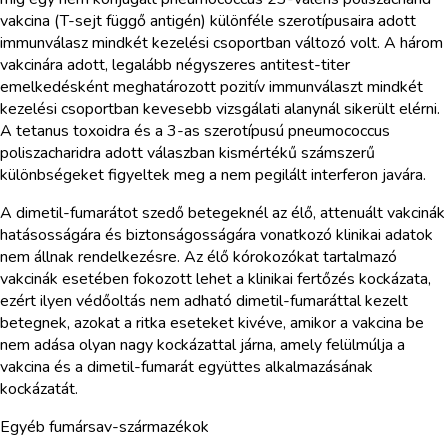
vakcina (T-sejt függő antigén) különféle szerotípusaira adott
immunválasz mindkét kezelési csoportban változó volt. A három
vakcinára adott, legalább négyszeres antitest-titer
emelkedésként meghatározott pozitív immunválaszt mindkét
kezelési csoportban kevesebb vizsgálati alanynál sikerült elérni.
A tetanus toxoidra és a 3-as szerotípusú pneumococcus
poliszacharidra adott válaszban kismértékű számszerű
különbségeket figyeltek meg a nem pegilált interferon javára.
A dimetil-fumarátot szedő betegeknél az élő, attenuált vakcinák
hatásosságára és biztonságosságára vonatkozó klinikai adatok
nem állnak rendelkezésre. Az élő kórokozókat tartalmazó
vakcinák esetében fokozott lehet a klinikai fertőzés kockázata,
ezért ilyen védőoltás nem adható dimetil-fumaráttal kezelt
betegnek, azokat a ritka eseteket kivéve, amikor a vakcina be
nem adása olyan nagy kockázattal járna, amely felülmúlja a
vakcina és a dimetil-fumarát együttes alkalmazásának
kockázatát.
Egyéb fumársav-származékok