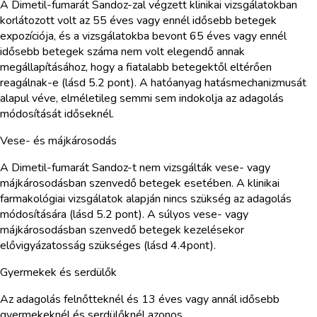
A Dimetil-fumarát Sandoz-zal végzett klinikai vizsgálatokban
korlátozott volt az 55 éves vagy ennél idősebb betegek
expozíciója, és a vizsgálatokba bevont 65 éves vagy ennél
idősebb betegek száma nem volt elegendő annak
megállapításához, hogy a fiatalabb betegektől eltérően
reagálnak-e (lásd 5.2 pont). A hatóanyag hatásmechanizmusát
alapul véve, elméletileg semmi sem indokolja az adagolás
módosítását időseknél.
Vese- és májkárosodás
A Dimetil-fumarát Sandoz-t nem vizsgálták vese- vagy
májkárosodásban szenvedő betegek esetében. A klinikai
farmakológiai vizsgálatok alapján nincs szükség az adagolás
módosítására (lásd 5.2 pont). A súlyos vese- vagy
májkárosodásban szenvedő betegek kezelésekor
elővigyázatosság szükséges (lásd 4.4pont).
Gyermekek és serdülők
Az adagolás felnőtteknél és 13 éves vagy annál idősebb
gyermekeknél és serdülőknél azonos.