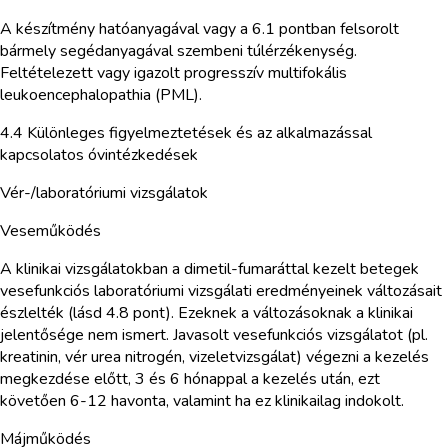
A készítmény hatóanyagával vagy a 6.1 pontban felsorolt
bármely segédanyagával szembeni túlérzékenység.
Feltételezett vagy igazolt progresszív multifokális
leukoencephalopathia (PML).
4.4 Különleges figyelmeztetések és az alkalmazással
kapcsolatos óvintézkedések
Vér-/laboratóriumi vizsgálatok
Veseműködés
A klinikai vizsgálatokban a dimetil-fumaráttal kezelt betegek
vesefunkciós laboratóriumi vizsgálati eredményeinek változásait
észlelték (lásd 4.8 pont). Ezeknek a változásoknak a klinikai
jelentősége nem ismert. Javasolt vesefunkciós vizsgálatot (pl.
kreatinin, vér urea nitrogén, vizeletvizsgálat) végezni a kezelés
megkezdése előtt, 3 és 6 hónappal a kezelés után, ezt
követően 6-12 havonta, valamint ha ez klinikailag indokolt.
Májműködés