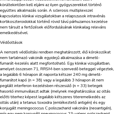
körültekintően kell eljárni az ilyen gyógyszerekkel történő
együttes alkalmazás során. A sclerosis multiplexszel
kapcsolatos klinikai vizsgálatokban a relapszusok intravénás
kortikoszteroidokkal történő rövid távú párhuzamos kezelése
nem társult a fertőzések előfordulásának klinikailag releváns
emelkedésével.
Védőoltások
A nemzeti védőoltási rendben meghatározott, élő kórokozókat
nem tartalmazó vakcinák egyidejű alkalmazása a dimetil-
fumarát-kezelés alatt megfontolható. Egy klinikai vizsgálatban,
amelyet összesen 71, RRSM-ben szenvedő beteggel végeztek,
a legalább 6 hónapon át naponta kétszer 240 mg dimetil-
fumarátot kapó (n = 38) vagy a legalább 3 hónapon át nem
pegilált interferon-kezelésben részesülő (n = 33) betegek
hasonló immunválaszt adtak (melynek meghatározása: az oltás
előtti titerhez képest legalább kétszeres titeremelkedés az
oltás után) a tetanus toxoidra (emlékeztető antigén) és egy
konjugált meningococcus C poliszacharid vakcinára (neoantigén),
míg egy nem konjugált pneumococcus 23-valens poliszacharid