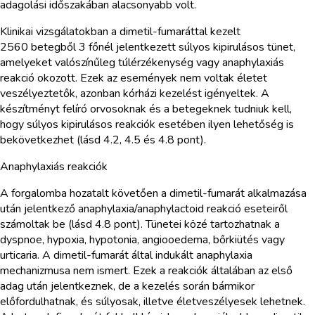
adagolási időszakában alacsonyabb volt.
Klinikai vizsgálatokban a dimetil-fumaráttal kezelt
2560 betegből 3 főnél jelentkezett súlyos kipirulásos tünet,
amelyeket valószínűleg túlérzékenység vagy anaphylaxiás
reakció okozott. Ezek az események nem voltak életet
veszélyeztetők, azonban kórházi kezelést igényeltek. A
készítményt felíró orvosoknak és a betegeknek tudniuk kell,
hogy súlyos kipirulásos reakciók esetében ilyen lehetőség is
bekövetkezhet (lásd 4.2, 4.5 és 4.8 pont).
Anaphylaxiás reakciók
A forgalomba hozatalt követően a dimetil-fumarát alkalmazása
után jelentkező anaphylaxia/anaphylactoid reakció eseteiről
számoltak be (lásd 4.8 pont). Tünetei közé tartozhatnak a
dyspnoe, hypoxia, hypotonia, angiooedema, bőrkiütés vagy
urticaria. A dimetil-fumarát által indukált anaphylaxia
mechanizmusa nem ismert. Ezek a reakciók általában az első
adag után jelentkeznek, de a kezelés során bármikor
előfordulhatnak, és súlyosak, illetve életveszélyesek lehetnek.