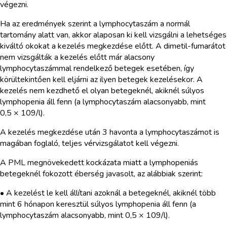
végezni.
Ha az eredmények szerint a lymphocytaszám a normál
tartomány alatt van, akkor alaposan ki kell vizsgálni a lehetséges
kiváltó okokat a kezelés megkezdése előtt. A dimetil-fumarátot
nem vizsgálták a kezelés előtt már alacsony
lymphocytaszámmal rendelkező betegek esetében, így
körültekintően kell eljárni az ilyen betegek kezelésekor. A
kezelés nem kezdhető el olyan betegeknél, akiknél súlyos
lymphopenia áll fenn (a lymphocytaszám alacsonyabb, mint
0,5 × 109/l).
A kezelés megkezdése után 3 havonta a lymphocytaszámot is
magában foglaló, teljes vérvizsgálatot kell végezni.
A PML megnövekedett kockázata miatt a lymphopeniás
betegeknél fokozott éberség javasolt, az alábbiak szerint:
• A kezelést le kell állítani azoknál a betegeknél, akiknél több
mint 6 hónapon keresztül súlyos lymphopenia áll fenn (a
lymphocytaszám alacsonyabb, mint 0,5 × 109/l).