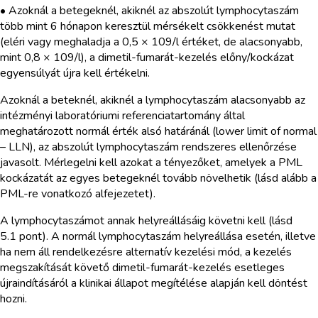
• Azoknál a betegeknél, akiknél az abszolút lymphocytaszám
több mint 6 hónapon keresztül mérsékelt csökkenést mutat
(eléri vagy meghaladja a 0,5 × 109/l értéket, de alacsonyabb,
mint 0,8 × 109/l), a dimetil-fumarát-kezelés előny/kockázat
egyensúlyát újra kell értékelni.
Azoknál a beteknél, akiknél a lymphocytaszám alacsonyabb az
intézményi laboratóriumi referenciatartomány által
meghatározott normál érték alsó határánál (lower limit of normal
– LLN), az abszolút lymphocytaszám rendszeres ellenőrzése
javasolt. Mérlegelni kell azokat a tényezőket, amelyek a PML
kockázatát az egyes betegeknél tovább növelhetik (lásd alább a
PML-re vonatkozó alfejezetet).
A lymphocytaszámot annak helyreállásáig követni kell (lásd
5.1 pont). A normál lymphocytaszám helyreállása esetén, illetve
ha nem áll rendelkezésre alternatív kezelési mód, a kezelés
megszakítását követő dimetil-fumarát-kezelés esetleges
újraindításáról a klinikai állapot megítélése alapján kell döntést
hozni.