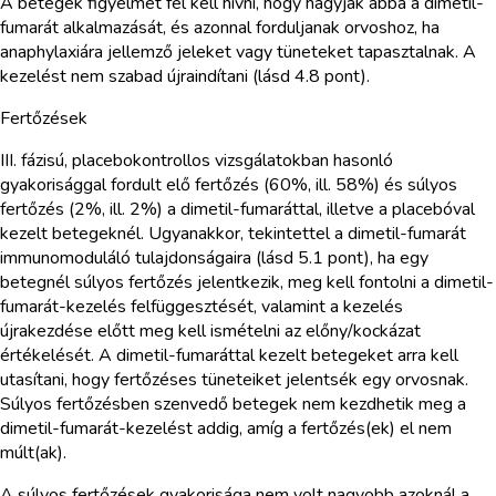
A betegek figyelmét fel kell hívni, hogy hagyják abba a dimetil-
fumarát alkalmazását, és azonnal forduljanak orvoshoz, ha
anaphylaxiára jellemző jeleket vagy tüneteket tapasztalnak. A
kezelést nem szabad újraindítani (lásd 4.8 pont).
Fertőzések
III. fázisú, placebokontrollos vizsgálatokban hasonló
gyakorisággal fordult elő fertőzés (60%, ill. 58%) és súlyos
fertőzés (2%, ill. 2%) a dimetil-fumaráttal, illetve a placebóval
kezelt betegeknél. Ugyanakkor, tekintettel a dimetil-fumarát
immunomoduláló tulajdonságaira (lásd 5.1 pont), ha egy
betegnél súlyos fertőzés jelentkezik, meg kell fontolni a dimetil-
fumarát-kezelés felfüggesztését, valamint a kezelés
újrakezdése előtt meg kell ismételni az előny/kockázat
értékelését. A dimetil-fumaráttal kezelt betegeket arra kell
utasítani, hogy fertőzéses tüneteiket jelentsék egy orvosnak.
Súlyos fertőzésben szenvedő betegek nem kezdhetik meg a
dimetil-fumarát-kezelést addig, amíg a fertőzés(ek) el nem
múlt(ak).
A súlyos fertőzések gyakorisága nem volt nagyobb azoknál a