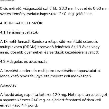
0-ás méretű, világoszöld színű, kb. 23,3 mm hosszú és 8,53 mm
széles kemény zselatin kapszulák “240 mg” jelöléssel.
4. KLINIKAI JELLEMZŐK
4.1 Terápiás javallatok
A Dimetil-fumarát Sandoz a relapszáló-remittáló sclerosis
multiplexben (RRSM) szenvedő felnőttek és 13 éves vagy
annál idősebb gyermekek és serdülők kezelésére javallott.
4.2 Adagolás és alkalmazás
A kezelést a sclerosis multiplex kezelésében tapasztalattal
rendelkező orvos felügyelete mellett kell megkezdeni.
Adagolás
A kezdő adag naponta kétszer 120 mg. Hét nap után az adagot
a naponta kétszer 240 mg-os ajánlott fenntartó dózisra kell
emelni (lásd 4.4 pont).