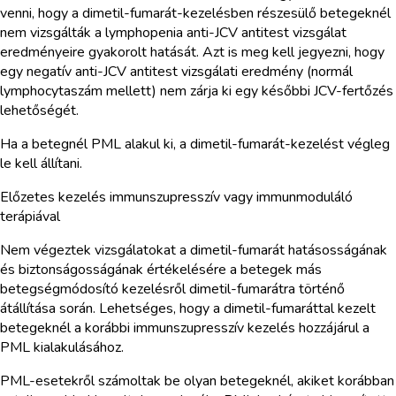
venni, hogy a dimetil-fumarát-kezelésben részesülő betegeknél
nem vizsgálták a lymphopenia anti-JCV antitest vizsgálat
eredményeire gyakorolt hatását. Azt is meg kell jegyezni, hogy
egy negatív anti-JCV antitest vizsgálati eredmény (normál
lymphocytaszám mellett) nem zárja ki egy későbbi JCV-fertőzés
lehetőségét.
Ha a betegnél PML alakul ki, a dimetil-fumarát-kezelést végleg
le kell állítani.
Előzetes kezelés immunszupresszív vagy immunmoduláló
terápiával
Nem végeztek vizsgálatokat a dimetil-fumarát hatásosságának
és biztonságosságának értékelésére a betegek más
betegségmódosító kezelésről dimetil-fumarátra történő
átállítása során. Lehetséges, hogy a dimetil-fumaráttal kezelt
betegeknél a korábbi immunszupresszív kezelés hozzájárul a
PML kialakulásához.
PML-esetekről számoltak be olyan betegeknél, akiket korábban