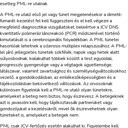
esetleg PML-re utalnak.
A PML-re utaló első jel vagy tünet megjelenésekor a dimetil-
fumarát-kezelést fel kell függeszteni és el kell végezni a
megfelelő diagnosztikai vizsgálatokat, beleértve a JCV DNS
kvantitatív polimeráz láncreakció (PCR) módszerével történő
kimutatását is a cerebrospinális folyadékban. A PML tünetei
hasonlóak lehetnek a sclerosis multiplex relapszusához. A PML-
lel járó jellegzetes tünetek sokfélék, napok vagy hetek alatt
súlyosbodnak, kialakulhat többek között a test egyoldali,
progresszív gyengesége vagy a végtagok ügyetlensége,
látászavar, valamint zavartsághoz és személyiségváltozásokhoz
vezető, a gondolkodásban, az emlékezőképességben és a
tájékozódásban bekövetkező változások. Az orvosoknak
különösen figyelniük kell a PML-re utaló olyan tünetekre,
amelyeket a beteg nem biztos, hogy észrevesz. A betegeknek
azt is javasolni kell, hogy tájékoztassák partnerüket vagy
gondozójukat a kezelésükről, mivel ők észrevehetnek olyan
tüneteket is, amelyeket a betegek nem.
PML csak JCV-fertőzés esetén alakulhat ki. Figyelembe kell