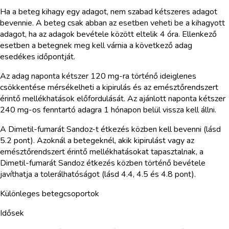
Ha a beteg kihagy egy adagot, nem szabad kétszeres adagot
bevennie. A beteg csak abban az esetben veheti be a kihagyott
adagot, ha az adagok bevétele között eltelik 4 óra. Ellenkező
esetben a betegnek meg kell várnia a következő adag
esedékes időpontját.
Az adag naponta kétszer 120 mg-ra történő ideiglenes
csökkentése mérsékelheti a kipirulás és az emésztőrendszert
érintő mellékhatások előfordulását. Az ajánlott naponta kétszer
240 mg-os fenntartó adagra 1 hónapon belül vissza kell állni.
A Dimetil-fumarát Sandoz-t étkezés közben kell bevenni (lásd
5.2 pont). Azoknál a betegeknél, akik kipirulást vagy az
emésztőrendszert érintő mellékhatásokat tapasztalnak, a
Dimetil-fumarát Sandoz étkezés közben történő bevétele
javíthatja a tolerálhatóságot (lásd 4.4, 4.5 és 4.8 pont).
Különleges betegcsoportok
Idősek