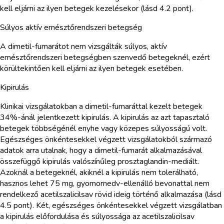
kell eljárni az ilyen betegek kezelésekor (lásd 4.2 pont).
Súlyos aktív emésztőrendszeri betegség
A dimetil-fumarátot nem vizsgálták súlyos, aktív
emésztőrendszeri betegségben szenvedő betegeknél, ezért
körültekintően kell eljárni az ilyen betegek esetében.
Kipirulás
Klinikai vizsgálatokban a dimetil-fumaráttal kezelt betegek
34%-ánál jelentkezett kipirulás. A kipirulás az azt tapasztaló
betegek többségénél enyhe vagy közepes súlyosságú volt.
Egészséges önkéntesekkel végzett vizsgálatokból származó
adatok arra utalnak, hogy a dimetil-fumarát alkalmazásával
összefüggő kipirulás valószínűleg prosztaglandin-mediált.
Azoknál a betegeknél, akiknél a kipirulás nem tolerálható,
hasznos lehet 75 mg, gyomornedv-ellenálló bevonattal nem
rendelkező acetilszalicilsav rövid ideig történő alkalmazása (lásd
4.5 pont). Két, egészséges önkéntesekkel végzett vizsgálatban
a kipirulás előfordulása és súlyossága az acetilszalicilsav