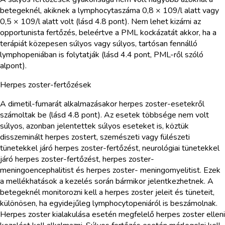
betegeknél, akiknek a lymphocytaszáma 0,8 × 109/l alatt vagy
0,5 × 109/l alatt volt (lásd 4.8 pont). Nem lehet kizárni az
opportunista fertőzés, beleértve a PML kockázatát akkor, ha a
terápiát közepesen súlyos vagy súlyos, tartósan fennálló
lymphopeniában is folytatják (lásd 4.4 pont, PML-ről szóló
alpont).
Herpes zoster-fertőzések
A dimetil-fumarát alkalmazásakor herpes zoster-esetekről
számoltak be (lásd 4.8 pont). Az esetek többsége nem volt
súlyos, azonban jelentettek súlyos eseteket is, köztük
disszeminált herpes zostert, szemészeti vagy fülészeti
tünetekkel járó herpes zoster-fertőzést, neurológiai tünetekkel
járó herpes zoster-fertőzést, herpes zoster-
meningoencephalitist és herpes zoster- meningomyelitist. Ezek
a mellékhatások a kezelés során bármikor jelentkezhetnek. A
betegeknél monitorozni kell a herpes zoster jeleit és tüneteit,
különösen, ha egyidejűleg lymphocytopeniáról is beszámolnak.
Herpes zoster kialakulása esetén megfelelő herpes zoster elleni