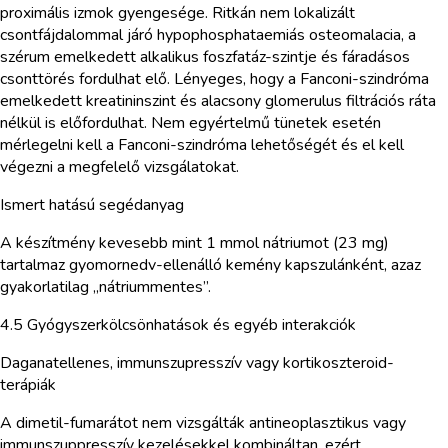
proximális izmok gyengesége. Ritkán nem lokalizált
csontfájdalommal járó hypophosphataemiás osteomalacia, a
szérum emelkedett alkalikus foszfatáz-szintje és fáradásos
csonttörés fordulhat elő. Lényeges, hogy a Fanconi-szindróma
emelkedett kreatininszint és alacsony glomerulus filtrációs ráta
nélkül is előfordulhat. Nem egyértelmű tünetek esetén
mérlegelni kell a Fanconi-szindróma lehetőségét és el kell
végezni a megfelelő vizsgálatokat.
Ismert hatású segédanyag
A készítmény kevesebb mint 1 mmol nátriumot (23 mg)
tartalmaz gyomornedv-ellenálló kemény kapszulánként, azaz
gyakorlatilag „nátriummentes”.
4.5 Gyógyszerkölcsönhatások és egyéb interakciók
Daganatellenes, immunszupresszív vagy kortikoszteroid-
terápiák
A dimetil-fumarátot nem vizsgálták antineoplasztikus vagy
immunszuppresszív kezelésekkel kombináltan, ezért