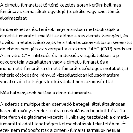
A dimetil-fumaráttal történő kezelés során kerülni kell más
fumársav származékok egyidejű (topikális vagy szisztémás)
alkalmazását.
Embereknél az észterázok nagy arányban metabolizálják a
dimetil-fumarátot, mielőtt az elérné a szisztémás keringést, és
további metabolizáció zajlik le a trikarboxilsav-cikluson keresztül,
de ebben nem játszik szerepet a citokróm P450 (CYP) rendszer.
Az in vitro CYP-inhibiciós és -indukciós vizsgálatokban, a p-
glikoprotein vizsgálatban vagy a dimetil-fumarát és a
monometil-fumarát (a dimetil-fumarát elsődleges metabolitja)
fehérjekötődésére irányuló vizsgálatokban kölcsönhatásra
vonatkozó lehetséges kockázatokat nem azonosítottak.
Más hatóanyagok hatása a dimetil-fumarátra
A sclerosis multiplexben szenvedő betegek által általánosan
használt gyógyszereket (intramuszkulárisan beadott béta-1a
interferon és glatiramer-acetát) klinikailag tesztelték a dimetil-
fumaráttal adott lehetséges kölcsönhatások tekintetében, és
ezek nem módosították a dimetil-fumarát farmakokinetikai