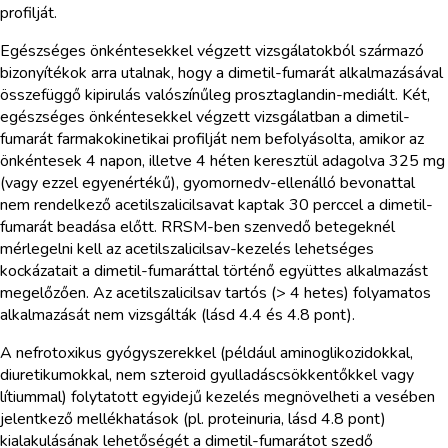
profilját.
Egészséges önkéntesekkel végzett vizsgálatokból származó
bizonyítékok arra utalnak, hogy a dimetil-fumarát alkalmazásával
összefüggő kipirulás valószínűleg prosztaglandin-mediált. Két,
egészséges önkéntesekkel végzett vizsgálatban a dimetil-
fumarát farmakokinetikai profilját nem befolyásolta, amikor az
önkéntesek 4 napon, illetve 4 héten keresztül adagolva 325 mg
(vagy ezzel egyenértékű), gyomornedv-ellenálló bevonattal
nem rendelkező acetilszalicilsavat kaptak 30 perccel a dimetil-
fumarát beadása előtt. RRSM-ben szenvedő betegeknél
mérlegelni kell az acetilszalicilsav-kezelés lehetséges
kockázatait a dimetil-fumaráttal történő együttes alkalmazást
megelőzően. Az acetilszalicilsav tartós (> 4 hetes) folyamatos
alkalmazását nem vizsgálták (lásd 4.4 és 4.8 pont).
A nefrotoxikus gyógyszerekkel (például aminoglikozidokkal,
diuretikumokkal, nem szteroid gyulladáscsökkentőkkel vagy
lítiummal) folytatott egyidejű kezelés megnövelheti a vesében
jelentkező mellékhatások (pl. proteinuria, lásd 4.8 pont)
kialakulásának lehetőségét a dimetil-fumarátot szedő