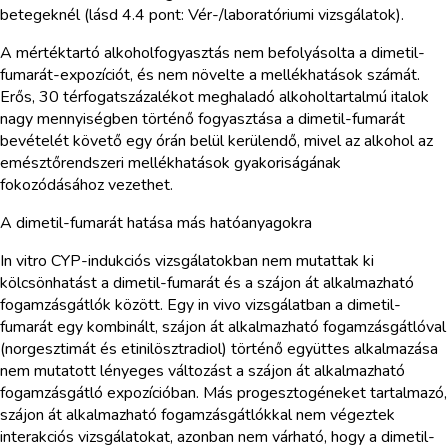
betegeknél (lásd 4.4 pont: Vér-/laboratóriumi vizsgálatok).
A mértéktartó alkoholfogyasztás nem befolyásolta a dimetil-
fumarát-expozíciót, és nem növelte a mellékhatások számát.
Erős, 30 térfogatszázalékot meghaladó alkoholtartalmú italok
nagy mennyiségben történő fogyasztása a dimetil-fumarát
bevételét követő egy órán belül kerülendő, mivel az alkohol az
emésztőrendszeri mellékhatások gyakoriságának
fokozódásához vezethet.
A dimetil-fumarát hatása más hatóanyagokra
In vitro CYP-indukciós vizsgálatokban nem mutattak ki
kölcsönhatást a dimetil-fumarát és a szájon át alkalmazható
fogamzásgátlók között. Egy in vivo vizsgálatban a dimetil-
fumarát egy kombinált, szájon át alkalmazható fogamzásgátlóval
(norgesztimát és etinilösztradiol) történő együttes alkalmazása
nem mutatott lényeges változást a szájon át alkalmazható
fogamzásgátló expozícióban. Más progesztogéneket tartalmazó,
szájon át alkalmazható fogamzásgátlókkal nem végeztek
interakciós vizsgálatokat, azonban nem várható, hogy a dimetil-