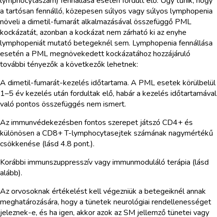
lymphocytaszám) fennállása esetén fordult elő. Úgy tűnik, hogy
a tartósan fennálló, közepesen súlyos vagy súlyos lymphopenia
növeli a dimetil-fumarát alkalmazásával összefüggő PML
kockázatát, azonban a kockázat nem zárható ki az enyhe
lymphopeniát mutató betegeknél sem. Lymphopenia fennállása
esetén a PML megnövekedett kockázatához hozzájáruló
további tényezők a következők lehetnek:
A dimetil-fumarát-kezelés időtartama. A PML esetek körülbelül
1–5 év kezelés után fordultak elő, habár a kezelés időtartamával
való pontos összefüggés nem ismert.
Az immunvédekezésben fontos szerepet játszó CD4+ és
különösen a CD8+ T-lymphocytasejtek számának nagymértékű
csökkenése (lásd 4.8 pont.).
Korábbi immunszuppresszív vagy immunmoduláló terápia (lásd
alább).
Az orvosoknak értékelést kell végezniük a betegeiknél annak
meghatározására, hogy a tünetek neurológiai rendellenességet
jeleznek-e, és ha igen, akkor azok az SM jellemző tünetei vagy