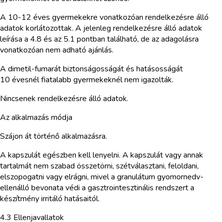
A 10-12 éves gyermekekre vonatkozóan rendelkezésre álló
adatok korlátozottak. A jelenleg rendelkezésre álló adatok
leírása a 4.8 és az 5.1 pontban található, de az adagolásra
vonatkozóan nem adható ajánlás.
A dimetil-fumarát biztonságosságát és hatásosságát
10 évesnél fiatalabb gyermekeknél nem igazolták.
Nincsenek rendelkezésre álló adatok.
Az alkalmazás módja
Szájon át történő alkalmazásra.
A kapszulát egészben kell lenyelni. A kapszulát vagy annak
tartalmát nem szabad összetörni, szétválasztani, feloldani,
elszopogatni vagy elrágni, mivel a granulátum gyomornedv-
ellenálló bevonata védi a gasztrointesztinális rendszert a
készítmény irritáló hatásaitól.
4.3 Ellenjavallatok