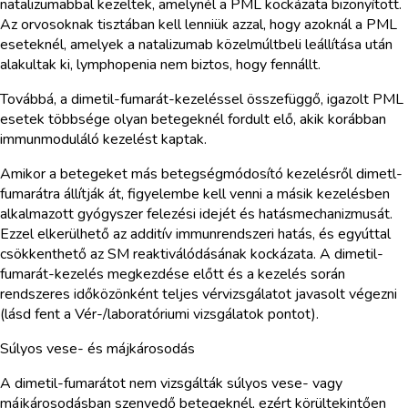
natalizumabbal kezeltek, amelynél a PML kockázata bizonyított.
Az orvosoknak tisztában kell lenniük azzal, hogy azoknál a PML
eseteknél, amelyek a natalizumab közelmúltbeli leállítása után
alakultak ki, lymphopenia nem biztos, hogy fennállt.
Továbbá, a dimetil-fumarát-kezeléssel összefüggő, igazolt PML
esetek többsége olyan betegeknél fordult elő, akik korábban
immunmoduláló kezelést kaptak.
Amikor a betegeket más betegségmódosító kezelésről dimetl-
fumarátra állítják át, figyelembe kell venni a másik kezelésben
alkalmazott gyógyszer felezési idejét és hatásmechanizmusát.
Ezzel elkerülhető az additív immunrendszeri hatás, és egyúttal
csökkenthető az SM reaktiválódásának kockázata. A dimetil-
fumarát-kezelés megkezdése előtt és a kezelés során
rendszeres időközönként teljes vérvizsgálatot javasolt végezni
(lásd fent a Vér-/laboratóriumi vizsgálatok pontot).
Súlyos vese- és májkárosodás
A dimetil-fumarátot nem vizsgálták súlyos vese- vagy
májkárosodásban szenvedő betegeknél, ezért körültekintően