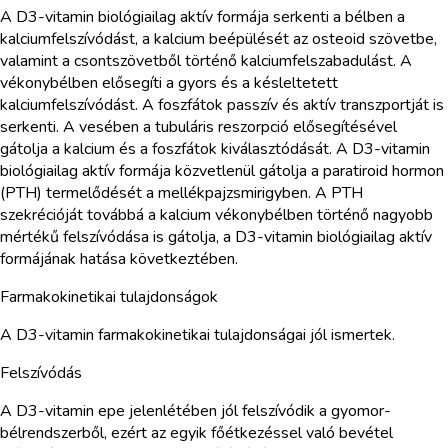
A D3-vitamin biológiailag aktív formája serkenti a bélben a
kalciumfelszívódást, a kalcium beépülését az osteoid szövetbe,
valamint a csontszövetből történő kalciumfelszabadulást. A
vékonybélben elősegíti a gyors és a késleltetett
kalciumfelszívódást. A foszfátok passzív és aktív transzportját is
serkenti. A vesében a tubuláris reszorpció elősegítésével
gátolja a kalcium és a foszfátok kiválasztódását. A D3-vitamin
biológiailag aktív formája közvetlenül gátolja a paratiroid hormon
(PTH) termelődését a mellékpajzsmirigyben. A PTH
szekrécióját továbbá a kalcium vékonybélben történő nagyobb
mértékű felszívódása is gátolja, a D3-vitamin biológiailag aktív
formájának hatása következtében.
Farmakokinetikai tulajdonságok
A D3-vitamin farmakokinetikai tulajdonságai jól ismertek.
Felszívódás
A D3-vitamin epe jelenlétében jól felszívódik a gyomor-
bélrendszerből, ezért az egyik főétkezéssel való bevétel