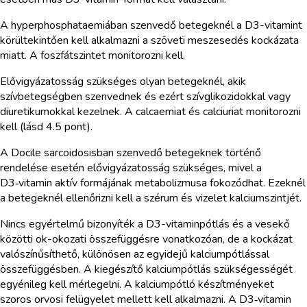
A hyperphosphataemiában szenvedő betegeknél a D3-vitamint
körültekintően kell alkalmazni a szöveti meszesedés kockázata
miatt. A foszfátszintet monitorozni kell.
Elővigyázatosság szükséges olyan betegeknél, akik
szívbetegségben szenvednek és ezért szívglikozidokkal vagy
diuretikumokkal kezelnek. A calcaemiat és calciuriat monitorozni
kell (lásd 4.5 pont).
A Docile sarcoidosisban szenvedő betegeknek történő
rendelése esetén elővigyázatosság szükséges, mivel a
D3‑vitamin aktív formájának metabolizmusa fokozódhat. Ezeknél
a betegeknél ellenőrizni kell a szérum és vizelet kalciumszintjét.
Nincs egyértelmű bizonyíték a D3-vitaminpótlás és a vesekő
közötti ok-okozati összefüggésre vonatkozóan, de a kockázat
valószínűsíthető, különösen az egyidejű kalciumpótlással
összefüggésben. A kiegészítő kalciumpótlás szükségességét
egyénileg kell mérlegelni. A kalciumpótló készítményeket
szoros orvosi felügyelet mellett kell alkalmazni. A D3‑vitamin