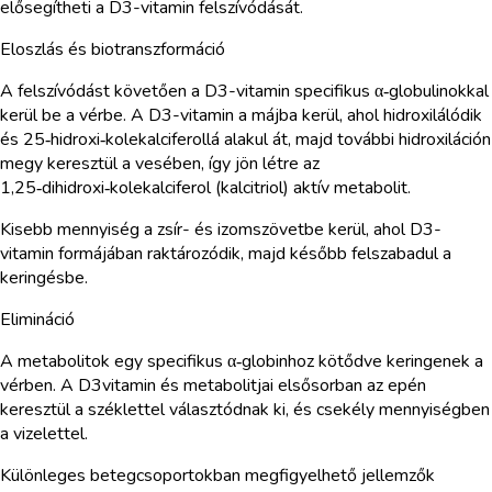
elősegítheti a D3-vitamin felszívódását.
Eloszlás és biotranszformáció
A felszívódást követően a D3-vitamin specifikus α‑globulinokkal
kerül be a vérbe. A D3-vitamin a májba kerül, ahol hidroxilálódik
és 25‑hidroxi‑kolekalciferollá alakul át, majd további hidroxiláción
megy keresztül a vesében, így jön létre az
1,25‑dihidroxi‑kolekalciferol (kalcitriol) aktív metabolit.
Kisebb mennyiség a zsír- és izomszövetbe kerül, ahol D3-
vitamin formájában raktározódik, majd később felszabadul a
keringésbe.
Elimináció
A metabolitok egy specifikus α‑globinhoz kötődve keringenek a
vérben. A D3vitamin és metabolitjai elsősorban az epén
keresztül a széklettel választódnak ki, és csekély mennyiségben
a vizelettel.
Különleges betegcsoportokban megfigyelhető jellemzők