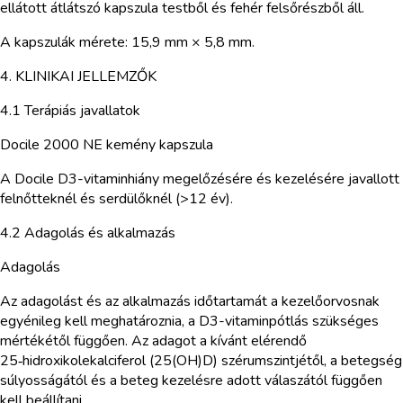
ellátott átlátszó kapszula testből és fehér felsőrészből áll.
A kapszulák mérete: 15,9 mm × 5,8 mm.
4. KLINIKAI JELLEMZŐK
4.1 Terápiás javallatok
Docile 2000 NE kemény kapszula
A Docile D3-vitaminhiány megelőzésére és kezelésére javallott
felnőtteknél és serdülőknél (>12 év).
4.2 Adagolás és alkalmazás
Adagolás
Az adagolást és az alkalmazás időtartamát a kezelőorvosnak
egyénileg kell meghatároznia, a D3-vitaminpótlás szükséges
mértékétől függően. Az adagot a kívánt elérendő
25‑hidroxikolekalciferol (25(OH)D) szérumszintjétől, a betegség
súlyosságától és a beteg kezelésre adott válaszától függően
kell beállítani.