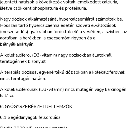
jelentett hatások a következők voltak: emelkedett calciuria,
illetve csökkent phosphaturia és proteinuria.
Nagy dózisok alkalmazásánál hypercalcaemiáról számoltak be.
Hosszan tartó hypercalcaemia esetén szöveti elváltozások
(meszesedés) gyakrabban fordultak elő a vesében, a szívben, az
aortában, a herékben, a csecsemőmirigyben és a
bélnyálkahártyán.
A kolekalciferol (D3-vitamin) nagy dózisokban állatoknál
teratogénnek bizonyult.
A terápiás dózissal egyenértékű dózisokban a kolekalciferolnak
nincs teratogén hatása.
A kolekalciferolnak (D3-vitamin) nincs mutagén vagy karcinogén
hatása.
6. GYÓGYSZERÉSZETI JELLEMZŐK
6.1 Segédanyagok felsorolása