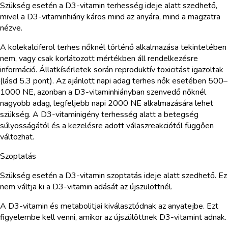
Szükség esetén a D3-vitamin terhesség ideje alatt szedhető,
mivel a D3-vitaminhiány káros mind az anyára, mind a magzatra
nézve.
A kolekalciferol terhes nőknél történő alkalmazása tekintetében
nem, vagy csak korlátozott mértékben áll rendelkezésre
információ. Állatkísérletek során reproduktív toxicitást igazoltak
(lásd 5.3 pont). Az ajánlott napi adag terhes nők esetében 500–
1000 NE, azonban a D3-vitaminhiányban szenvedő nőknél
nagyobb adag, legfeljebb napi 2000 NE alkalmazására lehet
szükség. A D3-vitaminigény terhesség alatt a betegség
súlyosságától és a kezelésre adott válaszreakciótól függően
változhat.
Szoptatás
Szükség esetén a D3-vitamin szoptatás ideje alatt szedhető. Ez
nem váltja ki a D3-vitamin adását az újszülöttnél.
A D3-vitamin és metabolitjai kiválasztódnak az anyatejbe. Ezt
figyelembe kell venni, amikor az újszülöttnek D3-vitamint adnak.