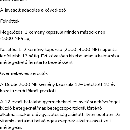
A javasolt adagolás a következő:
Felnőttek
Megelőzés: 1 kemény kapszula minden második nap
(1000 NE/nap).
Kezelés: 1–2 kemény kapszula (2000–4000 NE) naponta,
legfeljebb 12 hétig. Ezt követően kisebb adag alkalmazása
mérlegelhető fenntartó kezelésként.
Gyermekek és serdülők
A Docile 2000 NE kemény kapszula 12– betöltött 18 év
közötti serdülőknél javallott.
A 12 évnél fiatalabb gyermekeknél és nyelési nehézséggel
küzdő betegeknél/más betegcsoportoknál történő
alkalmazásakor elővigyázatosság ajánlott. Ilyen esetben D3-
vitamin-tartalmú belsőleges cseppek alkalmazását kell
mérlegelni.