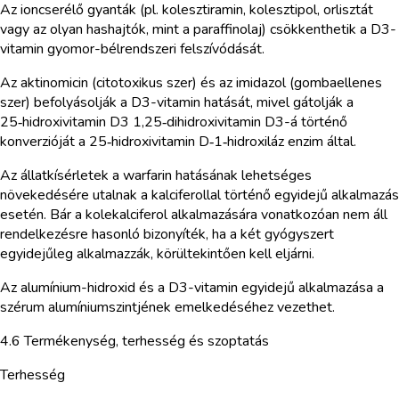
Az ioncserélő gyanták (pl. kolesztiramin, kolesztipol, orlisztát
vagy az olyan hashajtók, mint a paraffinolaj) csökkenthetik a D3-
vitamin gyomor-bélrendszeri felszívódását.
Az aktinomicin (citotoxikus szer) és az imidazol (gombaellenes
szer) befolyásolják a D3-vitamin hatását, mivel gátolják a
25‑hidroxivitamin D3 1,25‑dihidroxivitamin D3-á történő
konverzióját a 25‑hidroxivitamin D‑1‑hidroxiláz enzim által.
Az állatkísérletek a warfarin hatásának lehetséges
növekedésére utalnak a kalciferollal történő egyidejű alkalmazás
esetén. Bár a kolekalciferol alkalmazására vonatkozóan nem áll
rendelkezésre hasonló bizonyíték, ha a két gyógyszert
egyidejűleg alkalmazzák, körültekintően kell eljárni.
Az alumínium-hidroxid és a D3-vitamin egyidejű alkalmazása a
szérum alumíniumszintjének emelkedéséhez vezethet.
4.6 Termékenység, terhesség és szoptatás
Terhesség