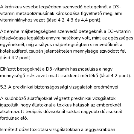
A krónikus vesebetegségben szenvedő betegeknél a D3-
vitamin metabolizmusának károsodása figyelhető meg, ami
vitaminhiányhoz vezet (lásd 4.2, 4.3 és 4.4 pont).
Az enyhe májbetegségben szenvedő betegeknél a D3-vitamin
felszívódása legalább annyira hatékony volt, mint az egészséges
egyéneknél, míg a súlyos májbetegségben szenvedőknél a
kolekalciferol csupán jelentéktelen mennyisége szívódott fel
(lásd 4.2 pont).
Elhízott betegeknél a D3-vitamin hasznosulása a nagy
mennyiségű zsírszövet miatt csökkent mértékű (lásd 4.2 pont).
5.3 A preklinikai biztonságossági vizsgálatok eredményei
A különböző állatfajokkal végzett preklinikai vizsgálatok
igazolták, hogy állatoknál a toxikus hatások az embereknél
alkalmazott terápiás dózisoknál sokkal nagyobb dózisoknál
fordulnak elő.
Ismételt dózistoxicitási vizsgálatokban a leggyakrabban