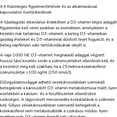
4.4 Különleges figyelmeztetések és az alkalmazással
kapcsolatos óvintézkedések
A túladagolás elkerülése érdekében a D3-vitamin teljes adagját
figyelembe kell venni azokban az esetekben, amelyekben a
kezelés már tartalmaz D3-vitamint, a beteg D3-vitaminban
gazdag ételeket és D3-vitaminnal dúsított tejet fogyaszt, és a
beteg napfényen való tartózkodásának idejét is.
A napi 1000 NE D3-vitamint meghaladó adaggal végzett
hosszú távú kezelés során a szérumszinteket ellenőrizni kell, és
a kezelést meg kell szakítani, ha a 25‑hidroxi‑kolekalciferol
szérumszintje >100 ng/ml (250 nmol/l).
Elővigyázatossággal adható vesekárosodásban szenvedő
betegeknek a károsodott D3-vitamin metabolizmusa miatt, ilyen
esetekben a kalcium- és a foszfátszintek ellenőrzése
szükséges. A lágyszövet meszesedés kockázatával is számolni
kell. Súlyos vesekárosodásban szenvedő betegeknél a
kolekalciferol nem metabolizálódik a szokásos módon. Ilyen
esetben más D3-vitamin-formát kell választani.