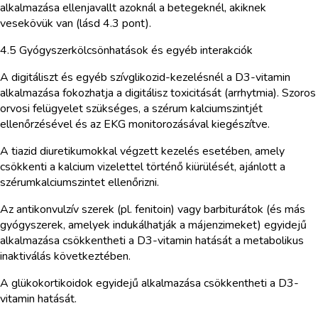
alkalmazása ellenjavallt azoknál a betegeknél, akiknek
vesekövük van (lásd 4.3 pont).
4.5 Gyógyszerkölcsönhatások és egyéb interakciók
A digitáliszt és egyéb szívglikozid-kezelésnél a D3-vitamin
alkalmazása fokozhatja a digitálisz toxicitását (arrhytmia). Szoros
orvosi felügyelet szükséges, a szérum kalciumszintjét
ellenőrzésével és az EKG monitorozásával kiegészítve.
A tiazid diuretikumokkal végzett kezelés esetében, amely
csökkenti a kalcium vizelettel történő kiürülését, ajánlott a
szérumkalciumszintet ellenőrizni.
Az antikonvulzív szerek (pl. fenitoin) vagy barbiturátok (és más
gyógyszerek, amelyek indukálhatják a májenzimeket) egyidejű
alkalmazása csökkentheti a D3-vitamin hatását a metabolikus
inaktiválás következtében.
A glükokortikoidok egyidejű alkalmazása csökkentheti a D3-
vitamin hatását.