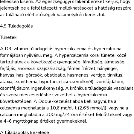
lehessen kísérni. Az egészségügyi szakembereket kérjük, hogy
jelentsék be a feltételezett mellékhatásokat a hatóság részére
az található elérhetőségek valamelyikén keresztül.
4.9 Túladagolás
Tünetek:
A D3-vitamin túladagolás hypercalcaemia és hypercalciuria
formájában nyilvánul meg. A hypercalcemia korai tünetei közé
tartozhatnak a következők: gyengeség, fáradtság, álmosság,
fejfájás, anorexia, szájszárazság, fémes ízérzet, hányinger,
hányás, hasi görcsök, obstipatio, hasmenés, vertigo, tinnitus,
ataxia, exanthema, hypotonia (csecsemőknél), izomfájdalom,
csontfájdalom, ingerlékenység. A krónikus túladagolás vascularis
és szervi meszesedéshez vezethet a hypercalcemia
következtében. A Docile-kezelést abba kell hagyni, ha a
calcaemia meghaladja a 10,6 mg/dl-t (2,65 mmol/l), vagy ha a
calciuria meghaladja a 300 mg/24 óra értéket felnőtteknél vagy
a 4–6 mg/ttkg/nap értéket gyermekeknél.
A túladagolás kezelése