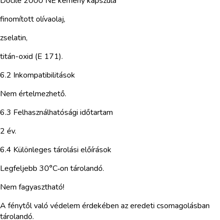
Docile 2000 NE kemény kapszula
finomított olívaolaj,
zselatin,
titán-oxid (E 171).
6.2 Inkompatibilitások
Nem értelmezhető.
6.3 Felhasználhatósági időtartam
2 év.
6.4 Különleges tárolási előírások
Legfeljebb 30°C‑on tárolandó.
Nem fagyasztható!
A fénytől való védelem érdekében az eredeti csomagolásban
tárolandó.