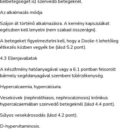
bélbetegséget is) szenvedő betegeknél.
Az alkalmazás módja
Szájon át történő alkalmazásra. A kemény kapszulákat
egészben kell lenyelni (nem szabad összerágni).
A betegeket figyelmeztetni kell, hogy a Docile-t lehetőleg
étkezés közben vegyék be (lásd 5.2 pont).
4.3 Ellenjavallatok
A készítmény hatóanyagával vagy a 6.1 pontban felsorolt
bármely segédanyagával szembeni túlérzékenység.
Hypercalcaemia, hypercalciuria.
Vesekövek (nephrolithiasis, nephrocalcinosis) krónikus
hypercalcaemiában szenvedő betegeknél (lásd 4.4 pont).
Súlyos vesekárosodás (lásd 4.2 pont).
D-hypervitaminosis.