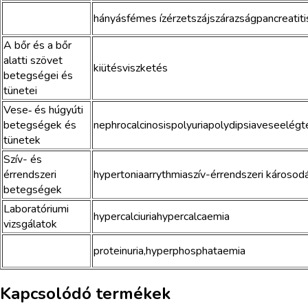
hányásfémes ízérzetszájszárazságpancreatiti
A bőr és a bőr
alatti szövet
kiütésviszketés
betegségei és
tünetei
Vese‑ és húgyúti
betegségek és
nephrocalcinosispolyuriapolydipsiaveseelégt
tünetek
Szív- és
érrendszeri
hypertoniaarrythmiaszív-érrendszeri károsod
betegségek
Laboratóriumi
hypercalciuriahypercalcaemia
vizsgálatok
proteinuria,hyperphosphataemia
Kapcsolódó termékek