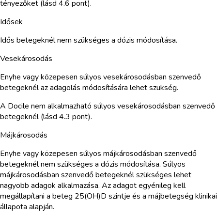
tényezőket (lásd 4.6 pont).
Idősek
Idős betegeknél nem szükséges a dózis módosítása.
Vesekárosodás
Enyhe vagy közepesen súlyos vesekárosodásban szenvedő
betegeknél az adagolás módosítására lehet szükség.
A Docile nem alkalmazható súlyos vesekárosodásban szenvedő
betegeknél (lásd 4.3 pont).
Májkárosodás
Enyhe vagy közepesen súlyos májkárosodásban szenvedő
betegeknél nem szükséges a dózis módosítása. Súlyos
májkárosodásban szenvedő betegeknél szükséges lehet
nagyobb adagok alkalmazása. Az adagot egyénileg kell
megállapítani a beteg 25(OH)D szintje és a májbetegség klinikai
állapota alapján.