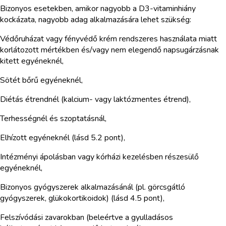
Bizonyos esetekben, amikor nagyobb a D3-vitaminhiány
kockázata, nagyobb adag alkalmazására lehet szükség:
Védőruházat vagy fényvédő krém rendszeres használata miatt
korlátozott mértékben és/vagy nem elegendő napsugárzásnak
kitett egyéneknél,
Sötét bőrű egyéneknél,
Diétás étrendnél (kalcium- vagy laktózmentes étrend),
Terhességnél és szoptatásnál,
Elhízott egyéneknél (lásd 5.2 pont),
Intézményi ápolásban vagy kórházi kezelésben részesülő
egyéneknél,
Bizonyos gyógyszerek alkalmazásánál (pl. görcsgátló
gyógyszerek, glükokortikoidok) (lásd 4.5 pont),
Felszívódási zavarokban (beleértve a gyulladásos