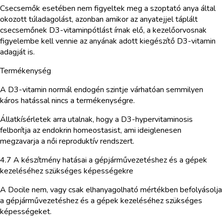
Csecsemők esetében nem figyeltek meg a szoptató anya által
okozott túladagolást, azonban amikor az anyatejjel táplált
csecsemőnek D3-vitaminpótlást írnak elő, a kezelőorvosnak
figyelembe kell vennie az anyának adott kiegészítő D3-vitamin
adagját is.
Termékenység
A D3-vitamin normál endogén szintje várhatóan semmilyen
káros hatással nincs a termékenységre.
Állatkísérletek arra utalnak, hogy a D3-hypervitaminosis
felborítja az endokrin homeostasist, ami ideiglenesen
megzavarja a női reproduktív rendszert.
4.7 A készítmény hatásai a gépjárművezetéshez és a gépek
kezeléséhez szükséges képességekre
A Docile nem, vagy csak elhanyagolható mértékben befolyásolja
a gépjárművezetéshez és a gépek kezeléséhez szükséges
képességeket.