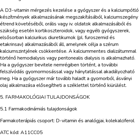
A D3-vitamin mérgezés kezelése a gyógyszer és a kalciumpótló
készítmények alkalmazásának megszakításából, kalciumszegény
étrend követéséből, orális vagy iv. oldatok alkalmazásából és
szükség esetén kortikoszteroidok, vagy egyéb gyógyszerek,
elsősorban kalciurikus diuretikumok (pl. furoszemid és
etakrinsav) alkalmazásából áll, amelynek célja a szérum
kalciumszintjének csökkentése. A kalciummentes dializátummal
történő hemodialysis vagy peritonealis dialysis is alkalmazható.
Ha a gyógyszer bevitele nemrégiben történt, a további
felszívódás gyomormosással vagy hánytatással akadályozható
meg. Ha a gyógyszer már tovább haladt a gyomorból, ásványi
olaj alkalmazása elősegítheti a széklettel történő kiürülést.
5. FARMAKOLÓGIAI TULAJDONSÁGOK
5.1 Farmakodinámiás tulajdonságok
Farmakoterápiás csoport: D-vitamin és analógjai, kolekalciferol
ATC kód: A11CC05