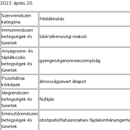
2023. április 20.
Szervrendszeri
Mellékhatás
kategória
Immunrendszeri
betegségek és
túlérzékenységi reakció
tünetek
Anyagcsere‑ és
táplálkozási
gyengeséganorexiaszomjúság
betegségek és
tünetek
Pszichiátriai
álmosságzavart állapot
kórképek
Idegrendszeri
betegségek és
fejfájás
tünetek
Emésztőrendszeri
betegségek és
obstipatioflatulenciahasi fájdalomhányinger
tünetek