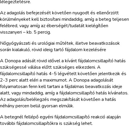
lélegeztetésre.
Az adagolás befejezését követően nyugodt és ellenőrzött
körülményeket kell biztosítani mindaddig, amíg a beteg teljesen
felébred, vagy amíg az éberségét/tudatát kielégítően
visszanyeri – kb. 5 percig.
Nőgyógyászati és urológiai műtétek, illetve beavatkozások
során kialakuló, rövid ideig tartó fájdalom kezelésére
A Donopa adását rövid idővel a kívánt fájdalomcsillapító hatás
szükségessé válása előtt szükséges elkezdeni. A
fájdalomcsillapító hatás 4-5 légvételt követően jelentkezik és
2-3 perc alatt eléri a maximumot. A Donopa adagolását
folyamatosan fenn kell tartani a fájdalmas beavatkozás ideje
alatt, vagy mindaddig, amíg a fájdalomcsillapító hatás kívánatos.
Az adagolás/belélegzés megszakítását követően a hatás
néhány percen belül gyorsan elmúlik.
A betegnél fellépő egyéni fájdalomcsillapító reakció alapján
további fájdalomcsillapítókra is szükség lehet.