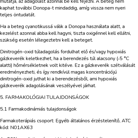
mutatja, az adagolást azonnal be kell fejezni. A beteg nem
kaphat további Donopa-t mindaddig, amíg vissza nem nyeri
teljes öntudatát.
Ha a beteg cyanotikussá válik a Donopa használata alatt, a
kezelést azonnal abba kell hagyni, tiszta oxigénnel kell ellátni,
szükség esetén lélegeztetni kell a beteget.
Dinitrogén-oxid túladagolás fordulhat elő és/vagy hypoxiás
gázkeverék keletkezhet, ha a berendezés túl alacsony (‑5 °C
alatti) hőmérsékletnek volt kitéve. Ez a gázkeverék szétválását
eredményezheti, és így rendkívül magas koncentrációjú
dinitrogén-oxid juthat ki a berendezésből, ami hypoxiás
gázkeverék adagolásának veszélyével járhat.
5. FARMAKOLÓGIAI TULAJDONSÁGOK
5.1 Farmakodinámiás tulajdonságok
Farmakoterápiás csoport: Egyéb általános érzéstelenítő, ATC
kód: N01AX63