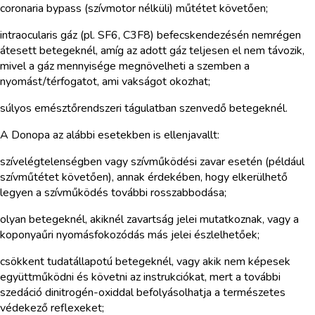
coronaria bypass (szívmotor nélküli) műtétet követően;
intraocularis gáz (pl. SF6, C3F8) befecskendezésén nemrégen
átesett betegeknél, amíg az adott gáz teljesen el nem távozik,
mivel a gáz mennyisége megnövelheti a szemben a
nyomást/térfogatot, ami vakságot okozhat;
súlyos emésztőrendszeri tágulatban szenvedő betegeknél.
A Donopa az alábbi esetekben is ellenjavallt:
szívelégtelenségben vagy szívműködési zavar esetén (például
szívműtétet követően), annak érdekében, hogy elkerülhető
legyen a szívműködés további rosszabbodása;
olyan betegeknél, akiknél zavartság jelei mutatkoznak, vagy a
koponyaűri nyomásfokozódás más jelei észlelhetőek;
csökkent tudatállapotú betegeknél, vagy akik nem képesek
együttműködni és követni az instrukciókat, mert a további
szedáció dinitrogén-oxiddal befolyásolhatja a természetes
védekező reflexeket;