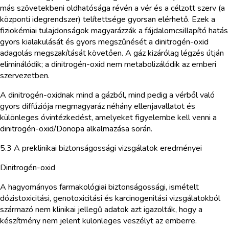
más szövetekbeni oldhatósága révén a vér és a célzott szerv (a
központi idegrendszer) telítettsége gyorsan elérhető. Ezek a
fiziokémiai tulajdonságok magyarázzák a fájdalomcsillapító hatás
gyors kialakulását és gyors megszűnését a dinitrogén-oxid
adagolás megszakítását követően. A gáz kizárólag légzés útján
eliminálódik; a dinitrogén-oxid nem metabolizálódik az emberi
szervezetben.
A dinitrogén-oxidnak mind a gázból, mind pedig a vérből való
gyors diffúziója megmagyaráz néhány ellenjavallatot és
különleges óvintézkedést, amelyeket figyelembe kell venni a
dinitrogén-oxid/Donopa alkalmazása során.
5.3 A preklinikai biztonságossági vizsgálatok eredményei
Dinitrogén-oxid
A hagyományos farmakológiai biztonságossági, ismételt
dózistoxicitási, genotoxicitási és karcinogenitási vizsgálatokból
származó nem klinikai jellegű adatok azt igazolták, hogy a
készítmény nem jelent különleges veszélyt az emberre.