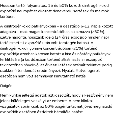
Hosszan tartó, folyamatos, 15 és 50% közötti dinitrogén-oxid
expozíció neuropátiát okozott denevérek, sertések és majmok
körében.
A dinitrogén-oxid patkányokban – a gesztáció 6‑12. napja között
adagolva – csak magas koncentrációban alkalmazva (≥50%),
illetve naponta, hosszabb ideig (24 órás expozíció minden nap)
tartó ismételt expozíció után volt teratogén hatású. A
dinitrogén-oxid nyomnyi koncentrációban (≤1%) történő
expozíciója azonban károsan hatott a hím és nőstény patkányok
fertilitására (a kis dózisban történő alkalmazás a reszorpció
tekintetében növekvő, az élveszületések számát tekintve pedig
csökkenő tendenciát eredményez). Nyulak, illetve egerek
esetében nem volt semmilyen kimutatható hatás.
Oxigén
Nem klinikai jellegű adatok azt igazolták, hogy a készítmény nem
jelent különleges veszélyt az emberre. A nem klinikai
vizsgálatok során csak az 50% oxigéntartalmat jóval meghaladó
expozíciók esetében észleltek bármiféle hatást.