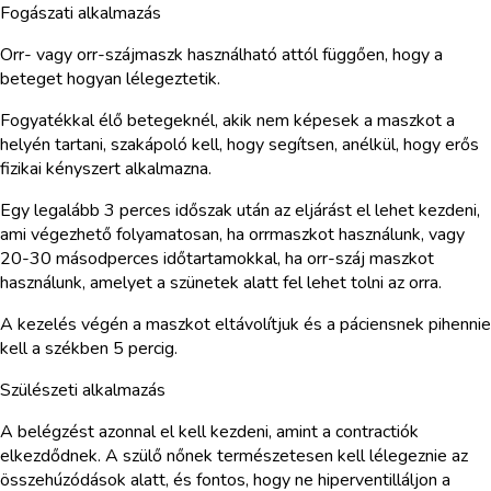
Fogászati alkalmazás
Orr- vagy orr-szájmaszk használható attól függően, hogy a
beteget hogyan lélegeztetik.
Fogyatékkal élő betegeknél, akik nem képesek a maszkot a
helyén tartani, szakápoló kell, hogy segítsen, anélkül, hogy erős
fizikai kényszert alkalmazna.
Egy legalább 3 perces időszak után az eljárást el lehet kezdeni,
ami végezhető folyamatosan, ha orrmaszkot használunk, vagy
20-30 másodperces időtartamokkal, ha orr-száj maszkot
használunk, amelyet a szünetek alatt fel lehet tolni az orra.
A kezelés végén a maszkot eltávolítjuk és a páciensnek pihennie
kell a székben 5 percig.
Szülészeti alkalmazás
A belégzést azonnal el kell kezdeni, amint a contractiók
elkezdődnek. A szülő nőnek természetesen kell lélegeznie az
összehúzódások alatt, és fontos, hogy ne hiperventilláljon a