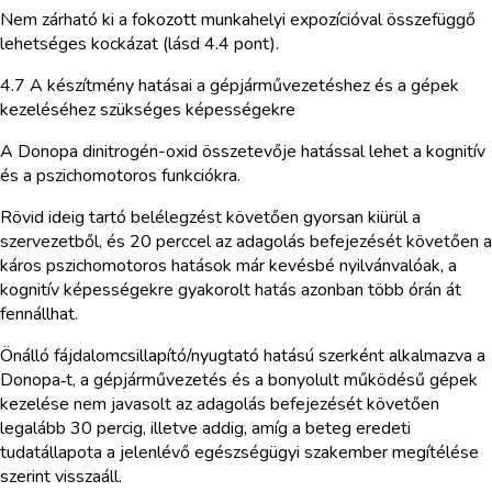
Nem zárható ki a fokozott munkahelyi expozícióval összefüggő
lehetséges kockázat (lásd 4.4 pont).
4.7 A készítmény hatásai a gépjárművezetéshez és a gépek
kezeléséhez szükséges képességekre
A Donopa dinitrogén-oxid összetevője hatással lehet a kognitív
és a pszichomotoros funkciókra.
Rövid ideig tartó belélegzést követően gyorsan kiürül a
szervezetből, és 20 perccel az adagolás befejezését követően a
káros pszichomotoros hatások már kevésbé nyilvánvalóak, a
kognitív képességekre gyakorolt hatás azonban több órán át
fennállhat.
Önálló fájdalomcsillapító/nyugtató hatású szerként alkalmazva a
Donopa‑t, a gépjárművezetés és a bonyolult működésű gépek
kezelése nem javasolt az adagolás befejezését követően
legalább 30 percig, illetve addig, amíg a beteg eredeti
tudatállapota a jelenlévő egészségügyi szakember megítélése
szerint visszaáll.