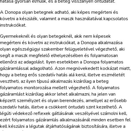
hatása gyorsan elmúlik, és a beteg visszanyeri öntudatát.
A Donopa olyan betegnek adható, aki képes megérteni és
követni a készülék, valamint a maszk használatával kapcsolatos
instrukciókat.
Gyermekeknél és olyan betegeknél, akik nem képesek
megérteni és követni az instrukciókat, a Donopa alkalmazása
olyan egészségügyi szakember felügyeletével végezhető, aki
segít a maszk megfelelő elhelyezésében és folyamatosan
ellenőrzi az adagolást. Ilyen esetekben a Donopa folyamatos
gázáramlással adagolható. Azon megnövekedett kockázat miatt,
hogy a beteg erős szedatív hatás alá kerül, illetve eszméletét
vesztheti, az ilyen típusú alkalmazás kizárólag a beteg
folyamatos monitorozása mellett végezhető. A folyamatos
gázáramlást kizárólag akkor lehet alkalmazni, ha jelen van
képzett személyzet és olyan berendezés, amellyel az erősebb
szedatív hatás, illetve a csökkent öntudati szint kezelhető. A
légúti védekező reflexek gátlásának veszélyével számolni kell,
ezért folyamatos gázáramlás alkalmazásánál minden esetben fel
kell készülni a légutak átjárhatóságának biztosítására, illetve a