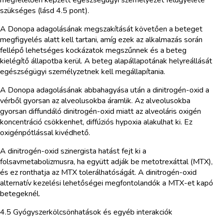
szükséges (lásd 4.5 pont).
A Donopa adagolásának megszakítását követően a beteget
megfigyelés alatt kell tartani, amíg ezek az alkalmazás során
fellépő lehetséges kockázatok megszűnnek és a beteg
kielégítő állapotba kerül. A beteg alapállapotának helyreállását
egészségügyi személyzetnek kell megállapítania.
A Donopa adagolásának abbahagyása után a dinitrogén-oxid a
vérből gyorsan az alveolusokba áramlik. Az alveolusokba
gyorsan diffundáló dinitrogén-oxid miatt az alveoláris oxigén
koncentráció csökkenhet, diffúziós hypoxia alakulhat ki. Ez
oxigénpótlással kivédhető.
A dinitrogén-oxid szinergista hatást fejt ki a
folsavmetabolizmusra, ha együtt adják be metotrexáttal (MTX),
és ez ronthatja az MTX tolerálhatóságát. A dinitrogén-oxid
alternatív kezelési lehetőségei megfontolandók a MTX-et kapó
betegeknél.
4.5 Gyógyszerkölcsönhatások és egyéb interakciók