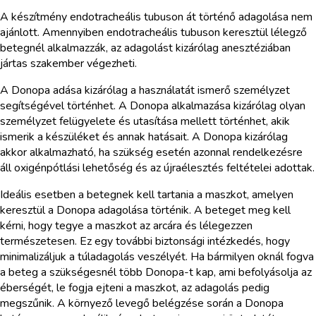
A készítmény endotracheális tubuson át történő adagolása nem
ajánlott. Amennyiben endotracheális tubuson keresztül lélegző
betegnél alkalmazzák, az adagolást kizárólag anesztéziában
jártas szakember végezheti.
A Donopa adása kizárólag a használatát ismerő személyzet
segítségével történhet. A Donopa alkalmazása kizárólag olyan
személyzet felügyelete és utasítása mellett történhet, akik
ismerik a készüléket és annak hatásait. A Donopa kizárólag
akkor alkalmazható, ha szükség esetén azonnal rendelkezésre
áll oxigénpótlási lehetőség és az újraélesztés feltételei adottak.
Ideális esetben a betegnek kell tartania a maszkot, amelyen
keresztül a Donopa adagolása történik. A beteget meg kell
kérni, hogy tegye a maszkot az arcára és lélegezzen
természetesen. Ez egy további biztonsági intézkedés, hogy
minimalizáljuk a túladagolás veszélyét. Ha bármilyen oknál fogva
a beteg a szükségesnél több Donopa-t kap, ami befolyásolja az
éberségét, le fogja ejteni a maszkot, az adagolás pedig
megszűnik. A környező levegő belégzése során a Donopa