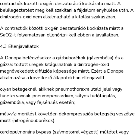
contractiók közötti oxigén deszaturáció kockázata miatt. A
belélegeztetést meg kell szakítani a fájdalom enyhülése után. A
dinitrogén-oxid nem alkalmazható a kitolási szakaszban.
A contractiók közötti oxigén deszaturáció kockázata miatt a
SaO2-t folyamatosan ellenőrizni kell ebben a javallatban.
4.3 Ellenjavallatok
A Donopa belégzésekor a gázbuborékok (gázembólia) és a
gázzal töltött üregek kitágulhatnak a dinitrogén-oxid
megnövekedett diffúziós képessége miatt. Ezért a Donopa
alkalmazása a következő állapotokban ellenjavallt:
olyan betegeknél, akiknek pneumothoraxra utaló jelei vagy
tünetei vannak, pneumopericardium, súlyos tüdőtágulás,
gázembólia, vagy fejsérülés esetén;
mélyvízi merülést követően dekompressziós betegség veszélye
miatt (nitrogénbuborékok).
cardiopulmonáris bypass (szívmotorral végzett) műtétet vagy