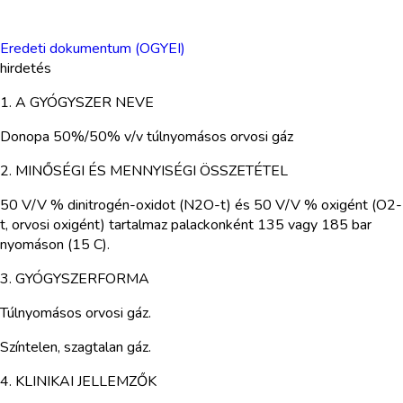
Eredeti dokumentum (OGYEI)
hirdetés
1. A GYÓGYSZER NEVE
Donopa 50%/50% v/v túlnyomásos orvosi gáz
2. MINŐSÉGI ÉS MENNYISÉGI ÖSSZETÉTEL
50 V/V % dinitrogén-oxidot (N2O-t) és 50 V/V % oxigént (O2-
t, orvosi oxigént) tartalmaz palackonként 135 vagy 185 bar
nyomáson (15 C).
3. GYÓGYSZERFORMA
Túlnyomásos orvosi gáz.
Színtelen, szagtalan gáz.
4. KLINIKAI JELLEMZŐK