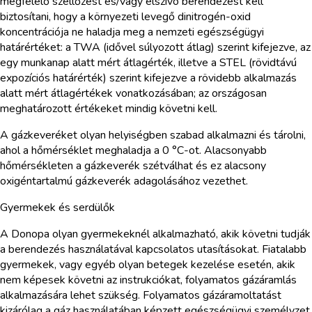
megfelelő szellőzést és/vagy elszívó berendezést kell
biztosítani, hogy a környezeti levegő dinitrogén-oxid
koncentrációja ne haladja meg a nemzeti egészségügyi
határértéket: a TWA (idővel súlyozott átlag) szerint kifejezve, az
egy munkanap alatt mért átlagérték, illetve a STEL (rövidtávú
expozíciós határérték) szerint kifejezve a rövidebb alkalmazás
alatt mért átlagértékek vonatkozásában; az országosan
meghatározott értékeket mindig követni kell.
A gázkeveréket olyan helyiségben szabad alkalmazni és tárolni,
ahol a hőmérséklet meghaladja a 0 °C-ot. Alacsonyabb
hőmérsékleten a gázkeverék szétválhat és ez alacsony
oxigéntartalmú gázkeverék adagolásához vezethet.
Gyermekek és serdülők
A Donopa olyan gyermekeknél alkalmazható, akik követni tudják
a berendezés használatával kapcsolatos utasításokat. Fiatalabb
gyermekek, vagy egyéb olyan betegek kezelése esetén, akik
nem képesek követni az instrukciókat, folyamatos gázáramlás
alkalmazására lehet szükség. Folyamatos gázáramoltatást
kizárólag a gáz használatában képzett egészségügyi személyzet