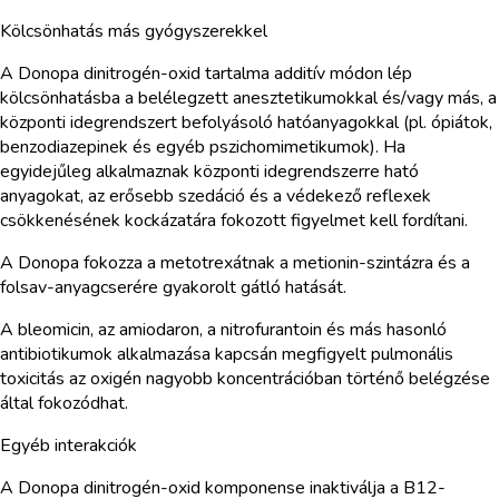
Kölcsönhatás más gyógyszerekkel
A Donopa dinitrogén-oxid tartalma additív módon lép
kölcsönhatásba a belélegzett anesztetikumokkal és/vagy más, a
központi idegrendszert befolyásoló hatóanyagokkal (pl. ópiátok,
benzodiazepinek és egyéb pszichomimetikumok). Ha
egyidejűleg alkalmaznak központi idegrendszerre ható
anyagokat, az erősebb szedáció és a védekező reflexek
csökkenésének kockázatára fokozott figyelmet kell fordítani.
A Donopa fokozza a metotrexátnak a metionin-szintázra és a
folsav-anyagcserére gyakorolt gátló hatását.
A bleomicin, az amiodaron, a nitrofurantoin és más hasonló
antibiotikumok alkalmazása kapcsán megfigyelt pulmonális
toxicitás az oxigén nagyobb koncentrációban történő belégzése
által fokozódhat.
Egyéb interakciók
A Donopa dinitrogén-oxid komponense inaktiválja a B12-