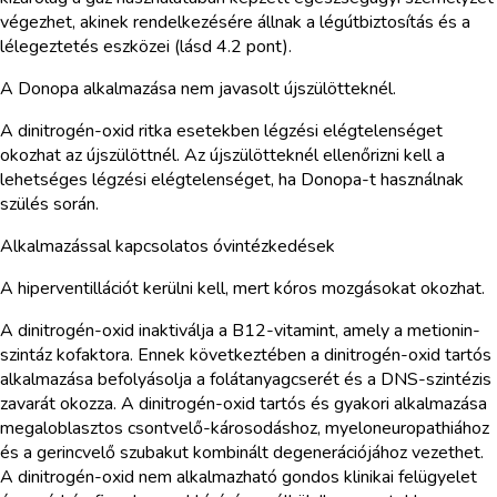
végezhet, akinek rendelkezésére állnak a légútbiztosítás és a
lélegeztetés eszközei (lásd 4.2 pont).
A Donopa alkalmazása nem javasolt újszülötteknél.
A dinitrogén-oxid ritka esetekben légzési elégtelenséget
okozhat az újszülöttnél. Az újszülötteknél ellenőrizni kell a
lehetséges légzési elégtelenséget, ha Donopa-t használnak
szülés során.
Alkalmazással kapcsolatos óvintézkedések
A hiperventillációt kerülni kell, mert kóros mozgásokat okozhat.
A dinitrogén-oxid inaktiválja a B12-vitamint, amely a metionin-
szintáz kofaktora. Ennek következtében a dinitrogén-oxid tartós
alkalmazása befolyásolja a folátanyagcserét és a DNS-szintézis
zavarát okozza. A dinitrogén-oxid tartós és gyakori alkalmazása
megaloblasztos csontvelő-károsodáshoz, myeloneuropathiához
és a gerincvelő szubakut kombinált degenerációjához vezethet.
A dinitrogén-oxid nem alkalmazható gondos klinikai felügyelet