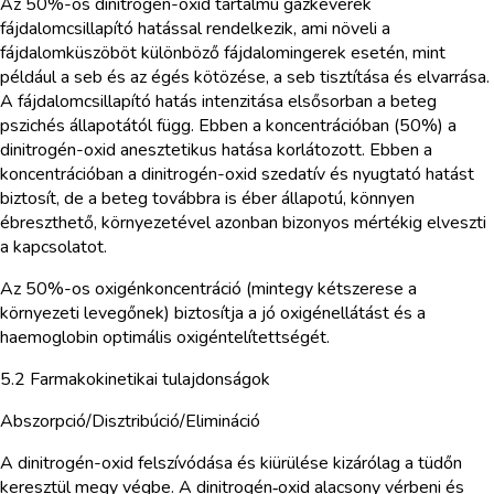
Az 50%-os dinitrogén-oxid tartalmú gázkeverék
fájdalomcsillapító hatással rendelkezik, ami növeli a
fájdalomküszöböt különböző fájdalomingerek esetén, mint
például a seb és az égés kötözése, a seb tisztítása és elvarrása.
A fájdalomcsillapító hatás intenzitása elsősorban a beteg
pszichés állapotától függ. Ebben a koncentrációban (50%) a
dinitrogén-oxid anesztetikus hatása korlátozott. Ebben a
koncentrációban a dinitrogén-oxid szedatív és nyugtató hatást
biztosít, de a beteg továbbra is éber állapotú, könnyen
ébreszthető, környezetével azonban bizonyos mértékig elveszti
a kapcsolatot.
Az 50%-os oxigénkoncentráció (mintegy kétszerese a
környezeti levegőnek) biztosítja a jó oxigénellátást és a
haemoglobin optimális oxigéntelítettségét.
5.2 Farmakokinetikai tulajdonságok
Abszorpció/Disztribúció/Elimináció
A dinitrogén-oxid felszívódása és kiürülése kizárólag a tüdőn
keresztül megy végbe. A dinitrogén‑oxid alacsony vérbeni és