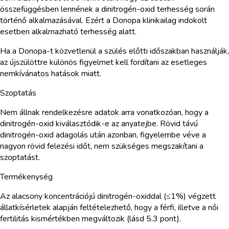
összefüggésben lennének a dinitrogén-oxid terhesség során
történő alkalmazásával. Ezért a Donopa klinikailag indokolt
esetben alkalmazható terhesség alatt.
Ha a Donopa-t közvetlenül a szülés előtti időszakban használják,
az újszülöttre különös figyelmet kell fordítani az esetleges
nemkívánatos hatások miatt.
Szoptatás
Nem állnak rendelkezésre adatok arra vonatkozóan, hogy a
dinitrogén-oxid kiválasztódik-e az anyatejbe. Rövid távú
dinitrogén-oxid adagolás után azonban, figyelembe véve a
nagyon rövid felezési időt, nem szükséges megszakítani a
szoptatást.
Termékenység
Az alacsony koncentrációjú dinitrogén-oxiddal (≤1%) végzett
állatkísérletek alapján feltételezhető, hogy a férfi, illetve a női
fertilitás kismértékben megváltozik (lásd 5.3 pont).