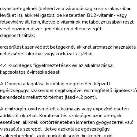
olyan betegeknél (beleértve a várandósság korai szakaszában
lévőket is), akiknél igazolt, de kezeletlen B12-vitamin- vagy
folsavhiány áll fenn, illetve e vitaminok metabolizmusában részt
vevő enzimrendszer genetikai rendellenességét
diagnosztizálták;
arcsérülést szenvedett betegeknél, akiknél arcmaszk használata
nehézséget okozhat vagy kockázattal járhat.
4.4 Különleges figyelmeztetések és az alkalmazással
kapcsolatos óvintézkedések
A Donopa adagolása kizárólag megfelelően képzett
egészségügyi szakember segítségével és megfelelő újraélesztő
berendezés mellett történhet (lásd 4.2 pont).
A dinitrogén-oxid ismételt alkalmazás vagy expozíció esetén
addikciót okozhat. Körültekintés szükséges azon betegek
esetében, akiknek kórtörténetében ismerten gyógyszerrel való
visszaélés szerepel, illetve azoknál az egészségügyi
szakembereknél, akik munkájuk során dinitrogén-oxid-