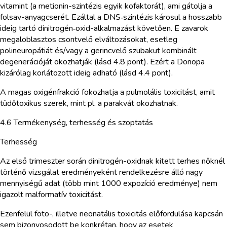
vitamint (a metionin-szintézis egyik kofaktorát), ami gátolja a
folsav-anyagcserét. Ezáltal a DNS‑szintézis károsul a hosszabb
ideig tartó dinitrogén‑oxid-alkalmazást követően. E zavarok
megaloblasztos csontvelő elváltozásokat, esetleg
polineuropátiát és/vagy a gerincvelő szubakut kombinált
degenerációját okozhatják (lásd 4.8 pont). Ezért a Donopa
kizárólag korlátozott ideig adható (lásd 4.4 pont).
A magas oxigénfrakció fokozhatja a pulmolális toxicitást, amit
tüdőtoxikus szerek, mint pl. a parakvát okozhatnak.
4.6 Termékenység, terhesség és szoptatás
Terhesség
Az első trimeszter során dinitrogén-oxidnak kitett terhes nőknél
történő vizsgálat eredményeként rendelkezésre álló nagy
mennyiségű adat (több mint 1000 expozíció eredménye) nem
igazolt malformatív toxicitást.
Ezenfelül föto-, illetve neonatális toxicitás előfordulása kapcsán
sem bizonyosodott be konkrétan, hogy az esetek