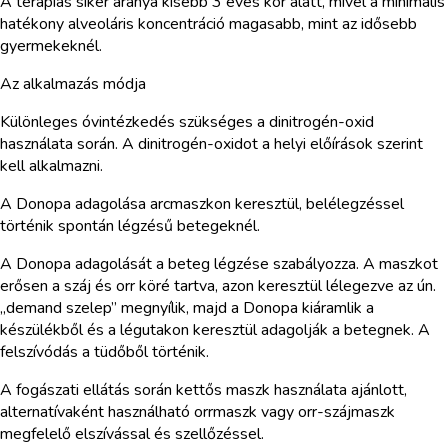
A terápiás siker aránya kisebb 3 éves kor alatt, mivel a minimális
hatékony alveoláris koncentráció magasabb, mint az idősebb
gyermekeknél.
Az alkalmazás módja
Különleges óvintézkedés szükséges a dinitrogén-oxid
használata során. A dinitrogén-oxidot a helyi előírások szerint
kell alkalmazni.
A Donopa adagolása arcmaszkon keresztül, belélegzéssel
történik spontán légzésű betegeknél.
A Donopa adagolását a beteg légzése szabályozza. A maszkot
erősen a száj és orr köré tartva, azon keresztül lélegezve az ún.
„demand szelep” megnyílik, majd a Donopa kiáramlik a
készülékből és a légutakon keresztül adagolják a betegnek. A
felszívódás a tüdőből történik.
A fogászati ellátás során kettős maszk használata ajánlott,
alternatívaként használható orrmaszk vagy orr-szájmaszk
megfelelő elszívással és szellőzéssel.