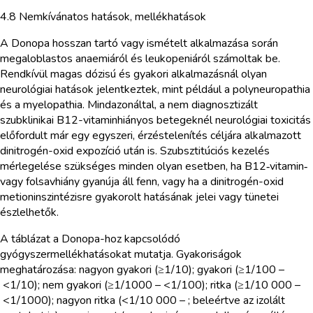
4.8 Nemkívánatos hatások, mellékhatások
A Donopa hosszan tartó vagy ismételt alkalmazása során
megaloblastos anaemiáról és leukopeniáról számoltak be.
Rendkívül magas dózisú és gyakori alkalmazásnál olyan
neurológiai hatások jelentkeztek, mint például a polyneuropathia
és a myelopathia. Mindazonáltal, a nem diagnosztizált
szubklinikai B12-vitaminhiányos betegeknél neurológiai toxicitás
előfordult már egy egyszeri, érzéstelenítés céljára alkalmazott
dinitrogén-oxid expozíció után is. Szubsztitúciós kezelés
mérlegelése szükséges minden olyan esetben, ha B12‑vitamin‑
vagy folsavhiány gyanúja áll fenn, vagy ha a dinitrogén-oxid
metioninszintézisre gyakorolt hatásának jelei vagy tünetei
észlelhetők.
A táblázat a Donopa-hoz kapcsolódó
gyógyszermellékhatásokat mutatja. Gyakoriságok
meghatározása: nagyon gyakori (≥1/10); gyakori (≥1/100 –
<1/10); nem gyakori (≥1/1000 – <1/100); ritka (≥1/10 000 –
<1/1000); nagyon ritka (<1/10 000 – ; beleértve az izolált