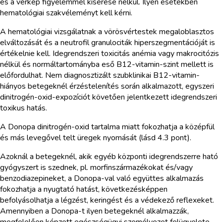
és a vérkép figyelemmel kísérése nélkül. Ilyen esetekben
hematológiai szakvéleményt kell kérni.
A hematológiai vizsgálatnak a vörösvértestek megaloblasztos
elváltozását és a neutrofil granulociták hiperszegmentációját is
értékelnie kell. Idegrendszeri toxicitás anémia vagy makrocitózis
nélkül és normáltartományba eső B12-vitamin-szint mellett is
előfordulhat. Nem diagnosztizált szubklinikai B12-vitamin-
hiányos betegeknél érzéstelenítés során alkalmazott, egyszeri
dinitrogén-oxid-expozíciót követően jelentkezett idegrendszeri
toxikus hatás.
A Donopa dinitrogén-oxid tartalma miatt fokozhatja a középfül
és más levegővel telt üregek nyomását (lásd 4.3 pont).
Azoknál a betegeknél, akik egyéb központi idegrendszerre ható
gyógyszert is szednek, pl. morfinszármazékokat és/vagy
benzodiazepineket, a Donopa-val való együttes alkalmazás
fokozhatja a nyugtató hatást, következésképpen
befolyásolhatja a légzést, keringést és a védekező reflexeket.
Amennyiben a Donopa-t ilyen betegeknél alkalmazzák,
megfelelően képzett egészségügyi személyezet felügyelete