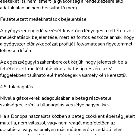
eseteket is), nem ismert (a gyakoriság a rendelkezésre álló
adatok alapján nem becsülhető meg).
Feltételezett mellékhatások bejelentése
A gyógyszer engedélyezését követően lényeges a feltételezett
mellékhatások bejelentése, mert ez fontos eszköze annak, hogy
a gyógyszer előny/kockázat profilját folyamatosan figyelemmel
lehessen kísérni.
Az egészségügyi szakembereket kérjük, hogy jelentsék be a
feltételezett mellékhatásokat a hatóság részére az V.
függelékben található elérhetőségek valamelyikén keresztül.
4.9 Túladagolás
Mivel a gázkeverék adagolásában a beteg részvétele
szükséges, ezért a túladagolás veszélye nagyon kicsi.
Ha a Donopa használata közben a beteg csökkent éberség jeleit
mutatja, nem válaszol, vagy nem reagál megfelelően az
utasításra, vagy valamilyen más módon erős szedáció jeleit