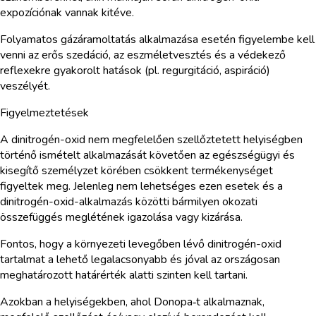
expozíciónak vannak kitéve.
Folyamatos gázáramoltatás alkalmazása esetén figyelembe kell
venni az erős szedáció, az eszméletvesztés és a védekező
reflexekre gyakorolt hatások (pl. regurgitáció, aspiráció)
veszélyét.
Figyelmeztetések
A dinitrogén-oxid nem megfelelően szellőztetett helyiségben
történő ismételt alkalmazását követően az egészségügyi és
kisegítő személyzet körében csökkent termékenységet
figyeltek meg. Jelenleg nem lehetséges ezen esetek és a
dinitrogén-oxid-alkalmazás közötti bármilyen okozati
összefüggés meglétének igazolása vagy kizárása.
Fontos, hogy a környezeti levegőben lévő dinitrogén-oxid
tartalmat a lehető legalacsonyabb és jóval az országosan
meghatározott határérték alatti szinten kell tartani.
Azokban a helyiségekben, ahol Donopa‑t alkalmaznak,